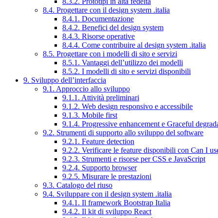
8.3.2. Prototipi in alta fedeltà
8.4. Progettare con il design system .italia
8.4.1. Documentazione
8.4.2. Benefici del design system
8.4.3. Risorse operative
8.4.4. Come contribuire al design system .italia
8.5. Progettare con i modelli di sito e servizi
8.5.1. Vantaggi dell’utilizzo dei modelli
8.5.2. I modelli di sito e servizi disponibili
9. Sviluppo dell’interfaccia
9.1. Approccio allo sviluppo
9.1.1. Attività preliminari
9.1.2. Web design responsivo e accessibile
9.1.3. Mobile first
9.1.4. Progressive enhancement e Graceful degrad
9.2. Strumenti di supporto allo sviluppo del software
9.2.1. Feature detection
9.2.2. Verificare le feature disponibili con Can I us
9.2.3. Strumenti e risorse per CSS e JavaScript
9.2.4. Supporto browser
9.2.5. Misurare le prestazioni
9.3. Catalogo del riuso
9.4. Sviluppare con il design system .italia
9.4.1. Il framework Bootstrap Italia
9.4.2. Il kit di sviluppo React