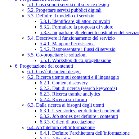
5.1. Cosa sono i servizi e il service design
5.2. Progettare servizi pubblici digitali
5.3. Definire il modello di servizio
5.3.1. Identificare gli attori coinvolti
5.3.2. Formulare la proposta di valore
5.3.3. Inquadrare gli elementi costitutivi del serviz
5.4. Descrivere il funzionamento del servizio
5.4.1. Mappare l’ecosistema
5.4.2. Rappresentare i flussi di servizio
5.5. Co-progettare le soluzioni
5.5.1. Workshop di co-progettazione
6. Progettazione dei contenuti
6.1. Cos’è il content design
6.2. Ricerca utente sui contenuti e il linguaggio
6.2.1. Content discovery
6.2.2. Dati di ricerca (search keywords)
6.2.3. Ricerca tramite analytics
6.2.4. Ricerca sui forum
6.3. Dalla ricerca ai bisogni degli utenti
6.3.1. User stories per definire i contenuti
6.3.2. Job stories per definire i contenuti
6.3.3. Criteri di accettazione
6.4. Architettura dell’informazione
6.4.1. Definire l’architettura dell’informazione
6.4.2. Alberatura