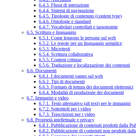
6.4.3. Flussi di interazione
6.4.4. Sistemi di navigazione
6.4.5. Tipologie di contenuto (content type)
6.4.6. Ontologie e standard
6.4.7. Vocabolari controllati e tassonomie
6.5. Scrittura e linguaggio
6.5.1. Come leggono le persone sul web
6.5.2. Le regole per un linguaggio semplice
6.5.3. Microtesti
6.5.4. Scrittura collaborativa
6.5.5. Content critique
6.5.6. Traduzione e localizzazione dei contenuti
6.6. Documenti
6.6.1. I documenti vanno sul web
6.6.2. Tipi di documenti
6.6.3. Formato di lettura dei documenti elettronici
6.6.4. Modalità di produzione dei documenti
6.7. Immagini e video
6.7.1. Testo alternativo (alt text) per le immagini
6.7.2. Sottotitoli per i video
6.7.3. Trascrizioni per i video
6.8. Proprietà intellettuale e privacy
6.8.1. Pubblicazione di contenuti prodotti dalla P
6.8.2. Pubblicazione di contenuti non prodotti dal