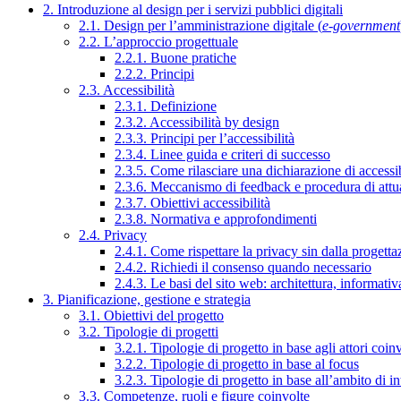
2. Introduzione al design per i servizi pubblici digitali
2.1. Design per l’amministrazione digitale (
e-government
2.2. L’approccio progettuale
2.2.1. Buone pratiche
2.2.2. Principi
2.3. Accessibilità
2.3.1. Definizione
2.3.2. Accessibilità by design
2.3.3. Principi per l’accessibilità
2.3.4. Linee guida e criteri di successo
2.3.5. Come rilasciare una dichiarazione di accessib
2.3.6. Meccanismo di feedback e procedura di attu
2.3.7. Obiettivi accessibilità
2.3.8. Normativa e approfondimenti
2.4. Privacy
2.4.1. Come rispettare la privacy sin dalla progettaz
2.4.2. Richiedi il consenso quando necessario
2.4.3. Le basi del sito web: architettura, informati
3. Pianificazione, gestione e strategia
3.1. Obiettivi del progetto
3.2. Tipologie di progetti
3.2.1. Tipologie di progetto in base agli attori coinv
3.2.2. Tipologie di progetto in base al focus
3.2.3. Tipologie di progetto in base all’ambito di i
3.3. Competenze, ruoli e figure coinvolte