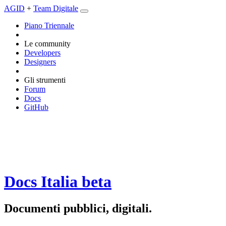
AGID
+
Team Digitale
Piano Triennale
Le community
Developers
Designers
Gli strumenti
Forum
Docs
GitHub
Docs Italia
beta
Documenti pubblici, digitali.