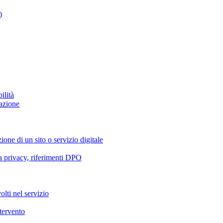
)
ilità
azione
ione di un sito o servizio digitale
va privacy, riferimenti DPO
olti nel servizio
ntervento