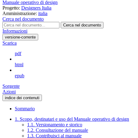
Manuale operativo di design
Progetto:
Designers Italia
Amministrazione:
italia
Cerca nel documento
Cerca nel documento
Informazioni
versione-corrente
Scarica
pdf
html
epub
Sorgente
Azioni
indice dei contenuti
Sommario
1. Scopo, destinatari e uso del Manuale operativo di design
1.1. Versionamento e storico
1.2. Consultazione del manuale
1.3. Contribuisci al manuale