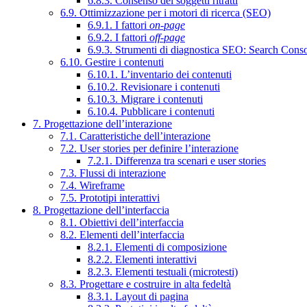
6.8.3. Consenso dei soggetti ritratti
6.9. Ottimizzazione per i motori di ricerca (SEO)
6.9.1. I fattori
on-page
6.9.2. I fattori
off-page
6.9.3. Strumenti di diagnostica SEO: Search Cons
6.10. Gestire i contenuti
6.10.1. L’inventario dei contenuti
6.10.2. Revisionare i contenuti
6.10.3. Migrare i contenuti
6.10.4. Pubblicare i contenuti
7. Progettazione dell’interazione
7.1. Caratteristiche dell’interazione
7.2. User stories per definire l’interazione
7.2.1. Differenza tra scenari e user stories
7.3. Flussi di interazione
7.4. Wireframe
7.5. Prototipi interattivi
8. Progettazione dell’interfaccia
8.1. Obiettivi dell’interfaccia
8.2. Elementi dell’interfaccia
8.2.1. Elementi di composizione
8.2.2. Elementi interattivi
8.2.3. Elementi testuali (microtesti)
8.3. Progettare e costruire in alta fedeltà
8.3.1. Layout di pagina