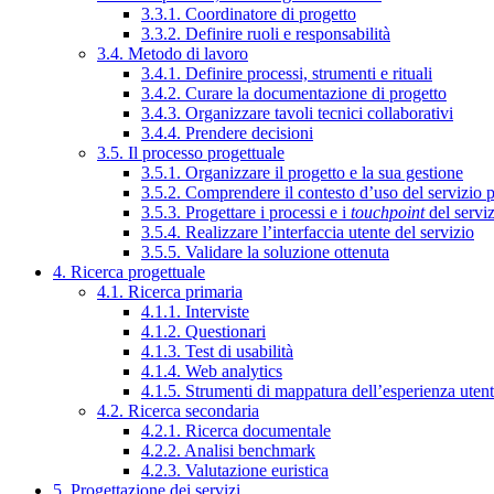
3.3.1. Coordinatore di progetto
3.3.2. Definire ruoli e responsabilità
3.4. Metodo di lavoro
3.4.1. Definire processi, strumenti e rituali
3.4.2. Curare la documentazione di progetto
3.4.3. Organizzare tavoli tecnici collaborativi
3.4.4. Prendere decisioni
3.5. Il processo progettuale
3.5.1. Organizzare il progetto e la sua gestione
3.5.2. Comprendere il contesto d’uso del servizio 
3.5.3. Progettare i processi e i
touchpoint
del servi
3.5.4. Realizzare l’interfaccia utente del servizio
3.5.5. Validare la soluzione ottenuta
4. Ricerca progettuale
4.1. Ricerca primaria
4.1.1. Interviste
4.1.2. Questionari
4.1.3. Test di usabilità
4.1.4. Web analytics
4.1.5. Strumenti di mappatura dell’esperienza uten
4.2. Ricerca secondaria
4.2.1. Ricerca documentale
4.2.2. Analisi benchmark
4.2.3. Valutazione euristica
5. Progettazione dei servizi