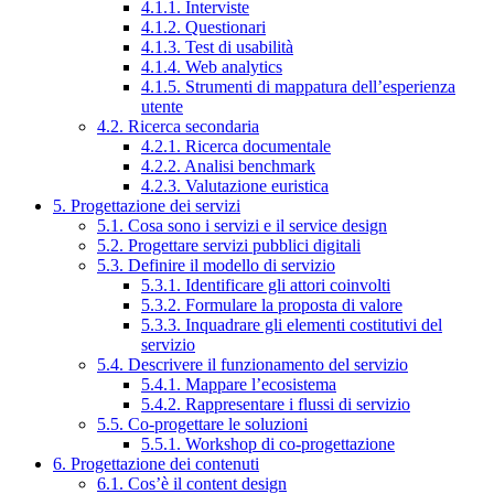
4.1.1. Interviste
4.1.2. Questionari
4.1.3. Test di usabilità
4.1.4. Web analytics
4.1.5. Strumenti di mappatura dell’esperienza
utente
4.2. Ricerca secondaria
4.2.1. Ricerca documentale
4.2.2. Analisi benchmark
4.2.3. Valutazione euristica
5. Progettazione dei servizi
5.1. Cosa sono i servizi e il service design
5.2. Progettare servizi pubblici digitali
5.3. Definire il modello di servizio
5.3.1. Identificare gli attori coinvolti
5.3.2. Formulare la proposta di valore
5.3.3. Inquadrare gli elementi costitutivi del
servizio
5.4. Descrivere il funzionamento del servizio
5.4.1. Mappare l’ecosistema
5.4.2. Rappresentare i flussi di servizio
5.5. Co-progettare le soluzioni
5.5.1. Workshop di co-progettazione
6. Progettazione dei contenuti
6.1. Cos’è il content design