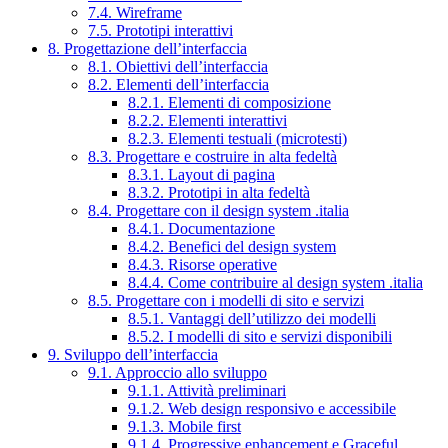
7.4. Wireframe
7.5. Prototipi interattivi
8. Progettazione dell’interfaccia
8.1. Obiettivi dell’interfaccia
8.2. Elementi dell’interfaccia
8.2.1. Elementi di composizione
8.2.2. Elementi interattivi
8.2.3. Elementi testuali (microtesti)
8.3. Progettare e costruire in alta fedeltà
8.3.1. Layout di pagina
8.3.2. Prototipi in alta fedeltà
8.4. Progettare con il design system .italia
8.4.1. Documentazione
8.4.2. Benefici del design system
8.4.3. Risorse operative
8.4.4. Come contribuire al design system .italia
8.5. Progettare con i modelli di sito e servizi
8.5.1. Vantaggi dell’utilizzo dei modelli
8.5.2. I modelli di sito e servizi disponibili
9. Sviluppo dell’interfaccia
9.1. Approccio allo sviluppo
9.1.1. Attività preliminari
9.1.2. Web design responsivo e accessibile
9.1.3. Mobile first
9.1.4. Progressive enhancement e Graceful