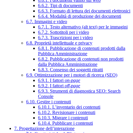
6.6.1. I documenti vanno sul web
6.6.2. Tipi di documenti
6.6.3. Formato di lettura dei documenti elettronici
6.6.4. Modalità di produzione dei documenti
6.7. Immagini e video
6.7.1. Testo alternativo (alt text) per le immagini
6.7.2. Sottotitoli per i video
6.7.3. Trascrizioni per i video
6.8. Proprietà intellettuale e privacy
6.8.1. Pubblicazione di contenuti prodotti dalla
Pubblica Amministrazione
6.8.2. Pubblicazione di contenuti non prodotti
dalla Pubblica Amministrazione
6.8.3. Consenso dei soggetti ritratti
6.9. Ottimizzazione per i motori di ricerca (SEO)
6.9.1. I fattori
on-page
6.9.2. I fattori
off-page
6.9.3. Strumenti di diagnostica SEO: Search
Console
6.10. Gestire i contenuti
6.10.1. L’inventario dei contenuti
6.10.2. Revisionare i contenuti
6.10.3. Migrare i contenuti
6.10.4. Pubblicare i contenuti
7. Progettazione dell’interazione