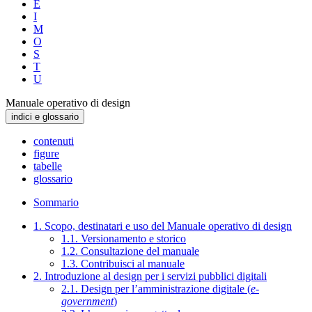
E
I
M
O
S
T
U
Manuale operativo di design
indici e glossario
contenuti
figure
tabelle
glossario
Sommario
1. Scopo, destinatari e uso del Manuale operativo di design
1.1. Versionamento e storico
1.2. Consultazione del manuale
1.3. Contribuisci al manuale
2. Introduzione al design per i servizi pubblici digitali
2.1. Design per l’amministrazione digitale (
e-
government
)