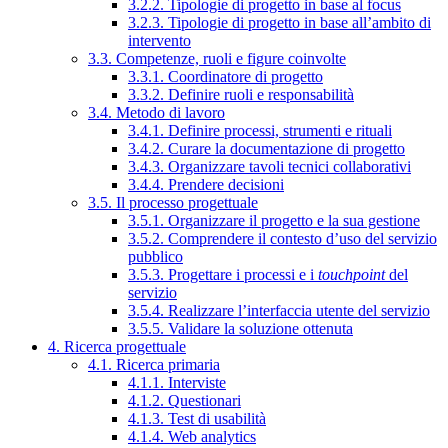
3.2.2. Tipologie di progetto in base al focus
3.2.3. Tipologie di progetto in base all’ambito di
intervento
3.3. Competenze, ruoli e figure coinvolte
3.3.1. Coordinatore di progetto
3.3.2. Definire ruoli e responsabilità
3.4. Metodo di lavoro
3.4.1. Definire processi, strumenti e rituali
3.4.2. Curare la documentazione di progetto
3.4.3. Organizzare tavoli tecnici collaborativi
3.4.4. Prendere decisioni
3.5. Il processo progettuale
3.5.1. Organizzare il progetto e la sua gestione
3.5.2. Comprendere il contesto d’uso del servizio
pubblico
3.5.3. Progettare i processi e i
touchpoint
del
servizio
3.5.4. Realizzare l’interfaccia utente del servizio
3.5.5. Validare la soluzione ottenuta
4. Ricerca progettuale
4.1. Ricerca primaria
4.1.1. Interviste
4.1.2. Questionari
4.1.3. Test di usabilità
4.1.4. Web analytics