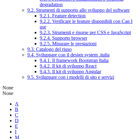
degradation
9.2. Strumenti di supporto allo sviluppo del software
9.2.1. Feature detection
9.2.2. Verificare le feature disponibili con Can I
use
9.2.3. Strumenti e risorse per CSS e JavaScript
9.2.4. Supporto browser
9.2.5. Misurare le prestazioni
9.3. Catalogo del riuso
9.4. Sviluppare con il design system .italia
9.4.1. Il framework Bootstrap Italia
9.4.2. Il kit di sviluppo React
9.4.3. Il kit di sviluppo Angular
9.5. Sviluppare con i modelli di sito e servizi
None
None
A
B
C
D
E
I
M