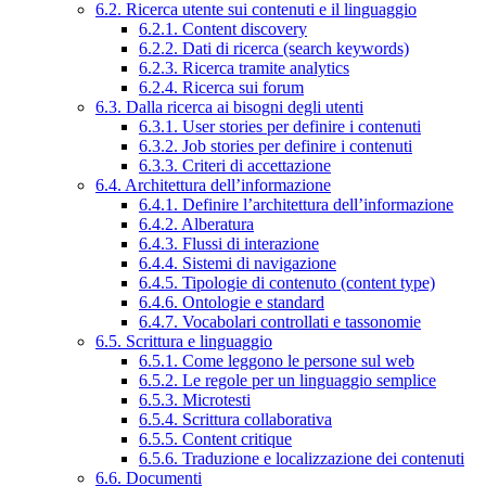
6.2. Ricerca utente sui contenuti e il linguaggio
6.2.1. Content discovery
6.2.2. Dati di ricerca (search keywords)
6.2.3. Ricerca tramite analytics
6.2.4. Ricerca sui forum
6.3. Dalla ricerca ai bisogni degli utenti
6.3.1. User stories per definire i contenuti
6.3.2. Job stories per definire i contenuti
6.3.3. Criteri di accettazione
6.4. Architettura dell’informazione
6.4.1. Definire l’architettura dell’informazione
6.4.2. Alberatura
6.4.3. Flussi di interazione
6.4.4. Sistemi di navigazione
6.4.5. Tipologie di contenuto (content type)
6.4.6. Ontologie e standard
6.4.7. Vocabolari controllati e tassonomie
6.5. Scrittura e linguaggio
6.5.1. Come leggono le persone sul web
6.5.2. Le regole per un linguaggio semplice
6.5.3. Microtesti
6.5.4. Scrittura collaborativa
6.5.5. Content critique
6.5.6. Traduzione e localizzazione dei contenuti
6.6. Documenti