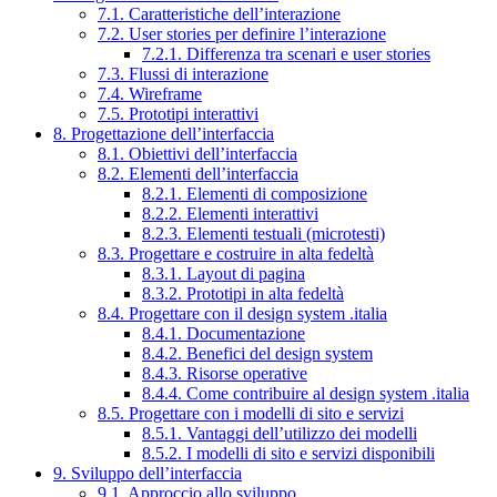
7.1. Caratteristiche dell’interazione
7.2. User stories per definire l’interazione
7.2.1. Differenza tra scenari e user stories
7.3. Flussi di interazione
7.4. Wireframe
7.5. Prototipi interattivi
8. Progettazione dell’interfaccia
8.1. Obiettivi dell’interfaccia
8.2. Elementi dell’interfaccia
8.2.1. Elementi di composizione
8.2.2. Elementi interattivi
8.2.3. Elementi testuali (microtesti)
8.3. Progettare e costruire in alta fedeltà
8.3.1. Layout di pagina
8.3.2. Prototipi in alta fedeltà
8.4. Progettare con il design system .italia
8.4.1. Documentazione
8.4.2. Benefici del design system
8.4.3. Risorse operative
8.4.4. Come contribuire al design system .italia
8.5. Progettare con i modelli di sito e servizi
8.5.1. Vantaggi dell’utilizzo dei modelli
8.5.2. I modelli di sito e servizi disponibili
9. Sviluppo dell’interfaccia
9.1. Approccio allo sviluppo