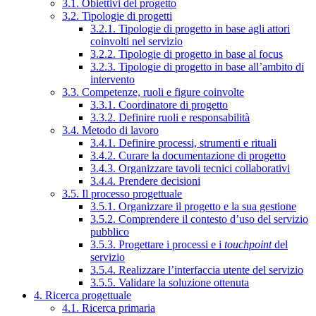
3.1. Obiettivi del progetto
3.2. Tipologie di progetti
3.2.1. Tipologie di progetto in base agli attori
coinvolti nel servizio
3.2.2. Tipologie di progetto in base al focus
3.2.3. Tipologie di progetto in base all’ambito di
intervento
3.3. Competenze, ruoli e figure coinvolte
3.3.1. Coordinatore di progetto
3.3.2. Definire ruoli e responsabilità
3.4. Metodo di lavoro
3.4.1. Definire processi, strumenti e rituali
3.4.2. Curare la documentazione di progetto
3.4.3. Organizzare tavoli tecnici collaborativi
3.4.4. Prendere decisioni
3.5. Il processo progettuale
3.5.1. Organizzare il progetto e la sua gestione
3.5.2. Comprendere il contesto d’uso del servizio
pubblico
3.5.3. Progettare i processi e i
touchpoint
del
servizio
3.5.4. Realizzare l’interfaccia utente del servizio
3.5.5. Validare la soluzione ottenuta
4. Ricerca progettuale
4.1. Ricerca primaria