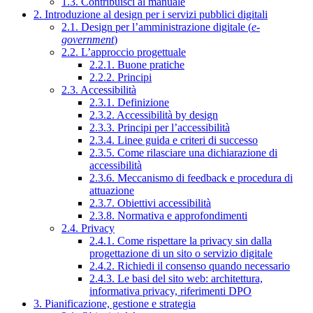
1.3. Contribuisci al manuale
2. Introduzione al design per i servizi pubblici digitali
2.1. Design per l’amministrazione digitale (
e-
government
)
2.2. L’approccio progettuale
2.2.1. Buone pratiche
2.2.2. Principi
2.3. Accessibilità
2.3.1. Definizione
2.3.2. Accessibilità by design
2.3.3. Principi per l’accessibilità
2.3.4. Linee guida e criteri di successo
2.3.5. Come rilasciare una dichiarazione di
accessibilità
2.3.6. Meccanismo di feedback e procedura di
attuazione
2.3.7. Obiettivi accessibilità
2.3.8. Normativa e approfondimenti
2.4. Privacy
2.4.1. Come rispettare la privacy sin dalla
progettazione di un sito o servizio digitale
2.4.2. Richiedi il consenso quando necessario
2.4.3. Le basi del sito web: architettura,
informativa privacy, riferimenti DPO
3. Pianificazione, gestione e strategia