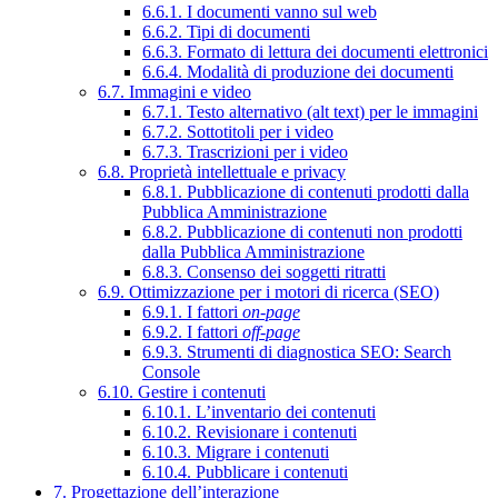
6.6.1. I documenti vanno sul web
6.6.2. Tipi di documenti
6.6.3. Formato di lettura dei documenti elettronici
6.6.4. Modalità di produzione dei documenti
6.7. Immagini e video
6.7.1. Testo alternativo (alt text) per le immagini
6.7.2. Sottotitoli per i video
6.7.3. Trascrizioni per i video
6.8. Proprietà intellettuale e privacy
6.8.1. Pubblicazione di contenuti prodotti dalla
Pubblica Amministrazione
6.8.2. Pubblicazione di contenuti non prodotti
dalla Pubblica Amministrazione
6.8.3. Consenso dei soggetti ritratti
6.9. Ottimizzazione per i motori di ricerca (SEO)
6.9.1. I fattori
on-page
6.9.2. I fattori
off-page
6.9.3. Strumenti di diagnostica SEO: Search
Console
6.10. Gestire i contenuti
6.10.1. L’inventario dei contenuti
6.10.2. Revisionare i contenuti
6.10.3. Migrare i contenuti
6.10.4. Pubblicare i contenuti
7. Progettazione dell’interazione