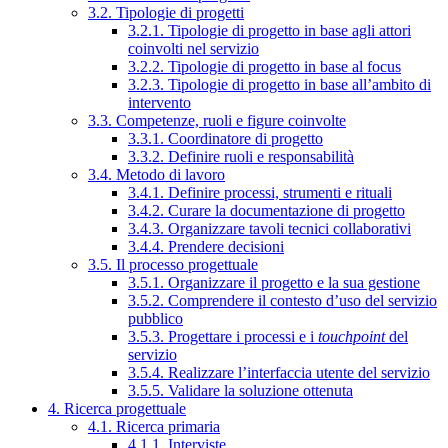
3.2. Tipologie di progetti
3.2.1. Tipologie di progetto in base agli attori
coinvolti nel servizio
3.2.2. Tipologie di progetto in base al focus
3.2.3. Tipologie di progetto in base all’ambito di
intervento
3.3. Competenze, ruoli e figure coinvolte
3.3.1. Coordinatore di progetto
3.3.2. Definire ruoli e responsabilità
3.4. Metodo di lavoro
3.4.1. Definire processi, strumenti e rituali
3.4.2. Curare la documentazione di progetto
3.4.3. Organizzare tavoli tecnici collaborativi
3.4.4. Prendere decisioni
3.5. Il processo progettuale
3.5.1. Organizzare il progetto e la sua gestione
3.5.2. Comprendere il contesto d’uso del servizio
pubblico
3.5.3. Progettare i processi e i
touchpoint
del
servizio
3.5.4. Realizzare l’interfaccia utente del servizio
3.5.5. Validare la soluzione ottenuta
4. Ricerca progettuale
4.1. Ricerca primaria
4.1.1. Interviste