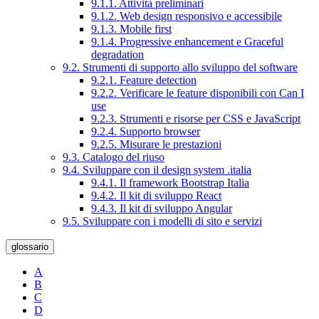
9.1.1. Attività preliminari
9.1.2. Web design responsivo e accessibile
9.1.3. Mobile first
9.1.4. Progressive enhancement e Graceful
degradation
9.2. Strumenti di supporto allo sviluppo del software
9.2.1. Feature detection
9.2.2. Verificare le feature disponibili con Can I
use
9.2.3. Strumenti e risorse per CSS e JavaScript
9.2.4. Supporto browser
9.2.5. Misurare le prestazioni
9.3. Catalogo del riuso
9.4. Sviluppare con il design system .italia
9.4.1. Il framework Bootstrap Italia
9.4.2. Il kit di sviluppo React
9.4.3. Il kit di sviluppo Angular
9.5. Sviluppare con i modelli di sito e servizi
glossario
A
B
C
D