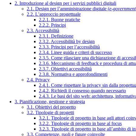
2. Introduzione al design per i servizi pubblici digitali
2.1. Design per l’amministrazione digitale (
e-government
2.2. L’approccio progettuale
2.2.1. Buone pratiche
2.2.2. Principi
2.3. Accessibilità
2.3.1. Definizione
2.3.2. Accessibilità by design
2.3.3. Principi per l’accessibilità
2.3.4. Linee guida e criteri di successo
2.3.5. Come rilasciare una dichiarazione di accessib
2.3.6. Meccanismo di feedback e procedura di attu
2.3.7. Obiettivi accessibilità
2.3.8. Normativa e approfondimenti
2.4. Privacy
2.4.1. Come rispettare la privacy sin dalla progettaz
2.4.2. Richiedi il consenso quando necessario
2.4.3. Le basi del sito web: architettura, informati
3. Pianificazione, gestione e strategia
3.1. Obiettivi del progetto
3.2. Tipologie di progetti
3.2.1. Tipologie di progetto in base agli attori coinv
3.2.2. Tipologie di progetto in base al focus
3.2.3. Tipologie di progetto in base all’ambito di i
3.3. Competenze, ruoli e figure coinvolte