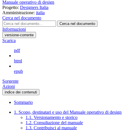
Manuale operativo di design
Progetto:
Designers Italia
Amministrazione:
italia
Cerca nel documento
Cerca nel documento
Informazioni
versione-corrente
Scarica
pdf
html
epub
Sorgente
Azioni
indice dei contenuti
Sommario
1. Scopo, destinatari e uso del Manuale operativo di design
1.1. Versionamento e storico
1.2. Consultazione del manuale
1.3. Contribuisci al manuale