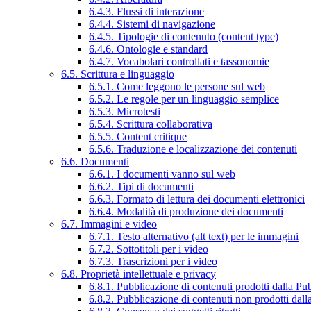
6.4.3. Flussi di interazione
6.4.4. Sistemi di navigazione
6.4.5. Tipologie di contenuto (content type)
6.4.6. Ontologie e standard
6.4.7. Vocabolari controllati e tassonomie
6.5. Scrittura e linguaggio
6.5.1. Come leggono le persone sul web
6.5.2. Le regole per un linguaggio semplice
6.5.3. Microtesti
6.5.4. Scrittura collaborativa
6.5.5. Content critique
6.5.6. Traduzione e localizzazione dei contenuti
6.6. Documenti
6.6.1. I documenti vanno sul web
6.6.2. Tipi di documenti
6.6.3. Formato di lettura dei documenti elettronici
6.6.4. Modalità di produzione dei documenti
6.7. Immagini e video
6.7.1. Testo alternativo (alt text) per le immagini
6.7.2. Sottotitoli per i video
6.7.3. Trascrizioni per i video
6.8. Proprietà intellettuale e privacy
6.8.1. Pubblicazione di contenuti prodotti dalla P
6.8.2. Pubblicazione di contenuti non prodotti dal