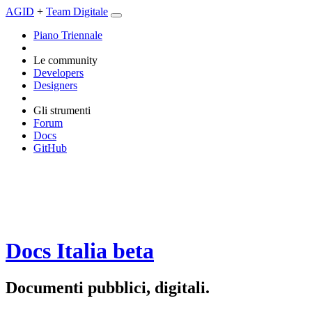
AGID
+
Team Digitale
Piano Triennale
Le community
Developers
Designers
Gli strumenti
Forum
Docs
GitHub
Docs Italia
beta
Documenti pubblici, digitali.