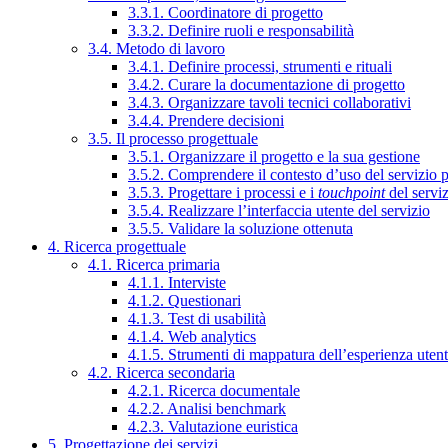
3.3.1. Coordinatore di progetto
3.3.2. Definire ruoli e responsabilità
3.4. Metodo di lavoro
3.4.1. Definire processi, strumenti e rituali
3.4.2. Curare la documentazione di progetto
3.4.3. Organizzare tavoli tecnici collaborativi
3.4.4. Prendere decisioni
3.5. Il processo progettuale
3.5.1. Organizzare il progetto e la sua gestione
3.5.2. Comprendere il contesto d’uso del servizio 
3.5.3. Progettare i processi e i
touchpoint
del servi
3.5.4. Realizzare l’interfaccia utente del servizio
3.5.5. Validare la soluzione ottenuta
4. Ricerca progettuale
4.1. Ricerca primaria
4.1.1. Interviste
4.1.2. Questionari
4.1.3. Test di usabilità
4.1.4. Web analytics
4.1.5. Strumenti di mappatura dell’esperienza uten
4.2. Ricerca secondaria
4.2.1. Ricerca documentale
4.2.2. Analisi benchmark
4.2.3. Valutazione euristica
5. Progettazione dei servizi