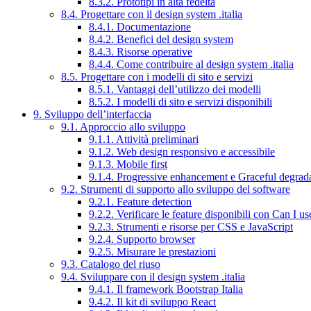
8.3.2. Prototipi in alta fedeltà
8.4. Progettare con il design system .italia
8.4.1. Documentazione
8.4.2. Benefici del design system
8.4.3. Risorse operative
8.4.4. Come contribuire al design system .italia
8.5. Progettare con i modelli di sito e servizi
8.5.1. Vantaggi dell’utilizzo dei modelli
8.5.2. I modelli di sito e servizi disponibili
9. Sviluppo dell’interfaccia
9.1. Approccio allo sviluppo
9.1.1. Attività preliminari
9.1.2. Web design responsivo e accessibile
9.1.3. Mobile first
9.1.4. Progressive enhancement e Graceful degrad
9.2. Strumenti di supporto allo sviluppo del software
9.2.1. Feature detection
9.2.2. Verificare le feature disponibili con Can I us
9.2.3. Strumenti e risorse per CSS e JavaScript
9.2.4. Supporto browser
9.2.5. Misurare le prestazioni
9.3. Catalogo del riuso
9.4. Sviluppare con il design system .italia
9.4.1. Il framework Bootstrap Italia
9.4.2. Il kit di sviluppo React