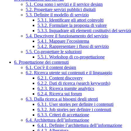
5.1. Cosa sono i servizi e il service design
5.2. Progettare servizi pubblici digitali
5.3. Definire il modello di servizio
5.3.1. Identificare gli attori coinvolti
5.3.2. Formulare la proposta di valore
5.3.3. Inquadrare gli elementi costitutivi del serviz
5.4. Descrivere il funzionamento del servizio
5.4.1. Mappare l’ecosistema
5.4.2. Rappresentare i flussi di servizio
5.5. Co-progettare le soluzioni
5.5.1. Workshop di co-progettazione
6. Progettazione dei contenuti
6.1. Cos’è il content design
6.2. Ricerca utente sui contenuti e il linguaggio
6.2.1. Content discovery
6.2.2. Dati di ricerca (search keywords)
6.2.3. Ricerca tramite analytics
6.2.4. Ricerca sui forum
6.3. Dalla ricerca ai bisogni degli utenti
6.3.1. User stories per definire i contenuti
6.3.2. Job stories per definire i contenuti
6.3.3. Criteri di accettazione
6.4. Architettura dell’informazione
6.4.1. Definire l’architettura dell’informazione
6.4.2. Alberatura