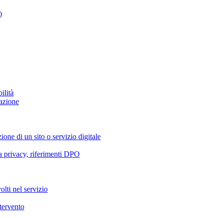
)
ilità
azione
ione di un sito o servizio digitale
va privacy, riferimenti DPO
olti nel servizio
ntervento