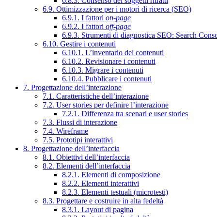
6.8.3. Consenso dei soggetti ritratti
6.9. Ottimizzazione per i motori di ricerca (SEO)
6.9.1. I fattori
on-page
6.9.2. I fattori
off-page
6.9.3. Strumenti di diagnostica SEO: Search Cons
6.10. Gestire i contenuti
6.10.1. L’inventario dei contenuti
6.10.2. Revisionare i contenuti
6.10.3. Migrare i contenuti
6.10.4. Pubblicare i contenuti
7. Progettazione dell’interazione
7.1. Caratteristiche dell’interazione
7.2. User stories per definire l’interazione
7.2.1. Differenza tra scenari e user stories
7.3. Flussi di interazione
7.4. Wireframe
7.5. Prototipi interattivi
8. Progettazione dell’interfaccia
8.1. Obiettivi dell’interfaccia
8.2. Elementi dell’interfaccia
8.2.1. Elementi di composizione
8.2.2. Elementi interattivi
8.2.3. Elementi testuali (microtesti)
8.3. Progettare e costruire in alta fedeltà
8.3.1. Layout di pagina