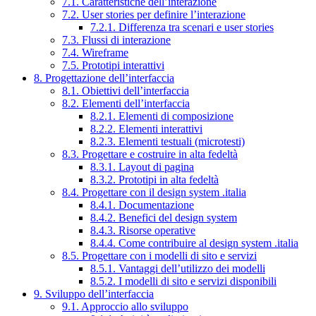
7.1. Caratteristiche dell’interazione
7.2. User stories per definire l’interazione
7.2.1. Differenza tra scenari e user stories
7.3. Flussi di interazione
7.4. Wireframe
7.5. Prototipi interattivi
8. Progettazione dell’interfaccia
8.1. Obiettivi dell’interfaccia
8.2. Elementi dell’interfaccia
8.2.1. Elementi di composizione
8.2.2. Elementi interattivi
8.2.3. Elementi testuali (microtesti)
8.3. Progettare e costruire in alta fedeltà
8.3.1. Layout di pagina
8.3.2. Prototipi in alta fedeltà
8.4. Progettare con il design system .italia
8.4.1. Documentazione
8.4.2. Benefici del design system
8.4.3. Risorse operative
8.4.4. Come contribuire al design system .italia
8.5. Progettare con i modelli di sito e servizi
8.5.1. Vantaggi dell’utilizzo dei modelli
8.5.2. I modelli di sito e servizi disponibili
9. Sviluppo dell’interfaccia
9.1. Approccio allo sviluppo