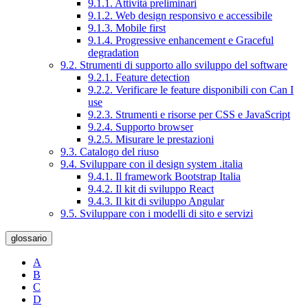
9.1.1. Attività preliminari
9.1.2. Web design responsivo e accessibile
9.1.3. Mobile first
9.1.4. Progressive enhancement e Graceful
degradation
9.2. Strumenti di supporto allo sviluppo del software
9.2.1. Feature detection
9.2.2. Verificare le feature disponibili con Can I
use
9.2.3. Strumenti e risorse per CSS e JavaScript
9.2.4. Supporto browser
9.2.5. Misurare le prestazioni
9.3. Catalogo del riuso
9.4. Sviluppare con il design system .italia
9.4.1. Il framework Bootstrap Italia
9.4.2. Il kit di sviluppo React
9.4.3. Il kit di sviluppo Angular
9.5. Sviluppare con i modelli di sito e servizi
glossario
A
B
C
D