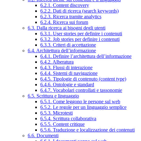
6.2.1. Content discovery
6.2.2. Dati di ricerca (search keywords)
6.2.3. Ricerca tramite analytics
6.2.4. Ricerca sui forum
6.3. Dalla ricerca ai bisogni degli utenti
6.3.1. User stories per definire i contenuti
6.3.2. Job stories per definire i contenuti
6.3.3. Criteri di accettazione
6.4. Architettura dell’informazione
6.4.1. Definire l’architettura dell’informazione
6.4.2. Alberatura
6.4.3. Flussi di interazione
6.4.4. Sistemi di navigazione
6.4.5. Tipologie di contenuto (content type)
6.4.6. Ontologie e standard
6.4.7. Vocabolari controllati e tassonomie
6.5. Scrittura e linguaggio
6.5.1. Come leggono le persone sul web
6.5.2. Le regole per un linguaggio semplice
6.5.3. Microtesti
6.5.4. Scrittura collaborativa
6.5.5. Content critique
6.5.6. Traduzione e localizzazione dei contenuti
6.6. Documenti