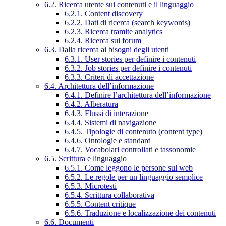
6.2. Ricerca utente sui contenuti e il linguaggio
6.2.1. Content discovery
6.2.2. Dati di ricerca (search keywords)
6.2.3. Ricerca tramite analytics
6.2.4. Ricerca sui forum
6.3. Dalla ricerca ai bisogni degli utenti
6.3.1. User stories per definire i contenuti
6.3.2. Job stories per definire i contenuti
6.3.3. Criteri di accettazione
6.4. Architettura dell’informazione
6.4.1. Definire l’architettura dell’informazione
6.4.2. Alberatura
6.4.3. Flussi di interazione
6.4.4. Sistemi di navigazione
6.4.5. Tipologie di contenuto (content type)
6.4.6. Ontologie e standard
6.4.7. Vocabolari controllati e tassonomie
6.5. Scrittura e linguaggio
6.5.1. Come leggono le persone sul web
6.5.2. Le regole per un linguaggio semplice
6.5.3. Microtesti
6.5.4. Scrittura collaborativa
6.5.5. Content critique
6.5.6. Traduzione e localizzazione dei contenuti
6.6. Documenti