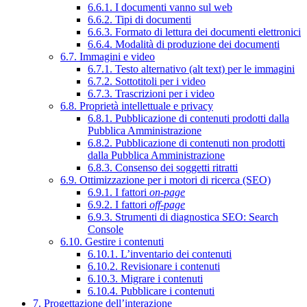
6.6.1. I documenti vanno sul web
6.6.2. Tipi di documenti
6.6.3. Formato di lettura dei documenti elettronici
6.6.4. Modalità di produzione dei documenti
6.7. Immagini e video
6.7.1. Testo alternativo (alt text) per le immagini
6.7.2. Sottotitoli per i video
6.7.3. Trascrizioni per i video
6.8. Proprietà intellettuale e privacy
6.8.1. Pubblicazione di contenuti prodotti dalla
Pubblica Amministrazione
6.8.2. Pubblicazione di contenuti non prodotti
dalla Pubblica Amministrazione
6.8.3. Consenso dei soggetti ritratti
6.9. Ottimizzazione per i motori di ricerca (SEO)
6.9.1. I fattori
on-page
6.9.2. I fattori
off-page
6.9.3. Strumenti di diagnostica SEO: Search
Console
6.10. Gestire i contenuti
6.10.1. L’inventario dei contenuti
6.10.2. Revisionare i contenuti
6.10.3. Migrare i contenuti
6.10.4. Pubblicare i contenuti
7. Progettazione dell’interazione