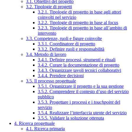
3.1. Obiettivi del progetto
3.2. Tipologie di progetti
3.2.1. Tipologie di progetto in base agli attori
coinvolti nel servizio
3.2.2. Tipologie di progetto in base al focus
3.2.3. Tipologie di progetto in base all’ambito di
intervento
3.3. Competenze, ruoli e figure coinvolte
3.3.1. Coordinatore di progetto
3.3.2. Definire ruoli e responsabilità
3.4. Metodo di lavoro
3.4.1. Definire processi, strumenti e rituali
3.4.2. Curare la documentazione di progetto
3.4.3. Organizzare tavoli tecnici collaborativi
3.4.4. Prendere decisioni
3.5. Il processo progettuale
3.5.1. Organizzare il progetto e la sua gestione
3.5.2. Comprendere il contesto d’uso del servizio
pubblico
3.5.3. Progettare i processi e i
touchpoint
del
servizio
3.5.4. Realizzare l’interfaccia utente del servizio
3.5.5. Validare la soluzione ottenuta
4. Ricerca progettuale
4.1. Ricerca primaria