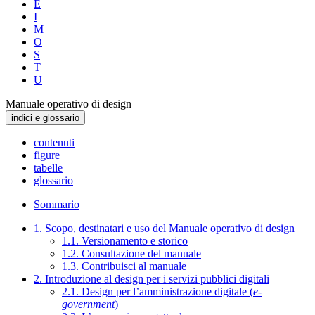
E
I
M
O
S
T
U
Manuale operativo di design
indici e glossario
contenuti
figure
tabelle
glossario
Sommario
1. Scopo, destinatari e uso del Manuale operativo di design
1.1. Versionamento e storico
1.2. Consultazione del manuale
1.3. Contribuisci al manuale
2. Introduzione al design per i servizi pubblici digitali
2.1. Design per l’amministrazione digitale (
e-
government
)