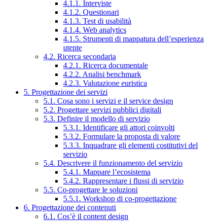
4.1.1. Interviste
4.1.2. Questionari
4.1.3. Test di usabilità
4.1.4. Web analytics
4.1.5. Strumenti di mappatura dell’esperienza
utente
4.2. Ricerca secondaria
4.2.1. Ricerca documentale
4.2.2. Analisi benchmark
4.2.3. Valutazione euristica
5. Progettazione dei servizi
5.1. Cosa sono i servizi e il service design
5.2. Progettare servizi pubblici digitali
5.3. Definire il modello di servizio
5.3.1. Identificare gli attori coinvolti
5.3.2. Formulare la proposta di valore
5.3.3. Inquadrare gli elementi costitutivi del
servizio
5.4. Descrivere il funzionamento del servizio
5.4.1. Mappare l’ecosistema
5.4.2. Rappresentare i flussi di servizio
5.5. Co-progettare le soluzioni
5.5.1. Workshop di co-progettazione
6. Progettazione dei contenuti
6.1. Cos’è il content design