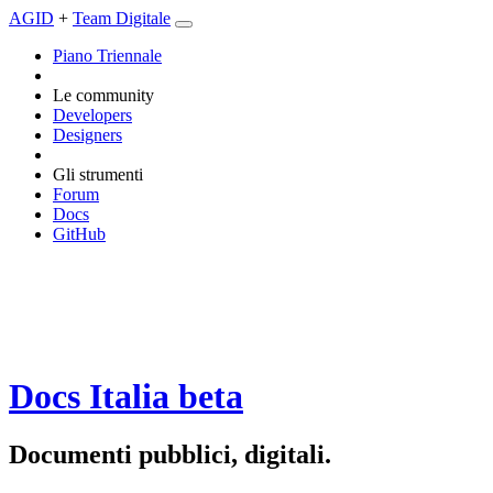
AGID
+
Team Digitale
Piano Triennale
Le community
Developers
Designers
Gli strumenti
Forum
Docs
GitHub
Docs Italia
beta
Documenti pubblici, digitali.