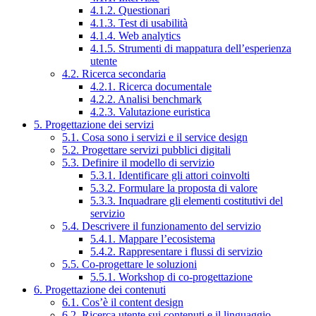
4.1.2. Questionari
4.1.3. Test di usabilità
4.1.4. Web analytics
4.1.5. Strumenti di mappatura dell’esperienza
utente
4.2. Ricerca secondaria
4.2.1. Ricerca documentale
4.2.2. Analisi benchmark
4.2.3. Valutazione euristica
5. Progettazione dei servizi
5.1. Cosa sono i servizi e il service design
5.2. Progettare servizi pubblici digitali
5.3. Definire il modello di servizio
5.3.1. Identificare gli attori coinvolti
5.3.2. Formulare la proposta di valore
5.3.3. Inquadrare gli elementi costitutivi del
servizio
5.4. Descrivere il funzionamento del servizio
5.4.1. Mappare l’ecosistema
5.4.2. Rappresentare i flussi di servizio
5.5. Co-progettare le soluzioni
5.5.1. Workshop di co-progettazione
6. Progettazione dei contenuti
6.1. Cos’è il content design
6.2. Ricerca utente sui contenuti e il linguaggio