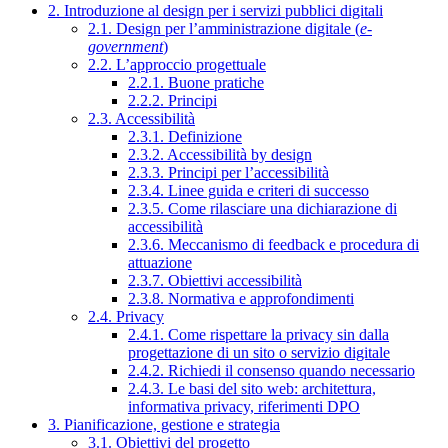
2. Introduzione al design per i servizi pubblici digitali
2.1. Design per l’amministrazione digitale (
e-
government
)
2.2. L’approccio progettuale
2.2.1. Buone pratiche
2.2.2. Principi
2.3. Accessibilità
2.3.1. Definizione
2.3.2. Accessibilità by design
2.3.3. Principi per l’accessibilità
2.3.4. Linee guida e criteri di successo
2.3.5. Come rilasciare una dichiarazione di
accessibilità
2.3.6. Meccanismo di feedback e procedura di
attuazione
2.3.7. Obiettivi accessibilità
2.3.8. Normativa e approfondimenti
2.4. Privacy
2.4.1. Come rispettare la privacy sin dalla
progettazione di un sito o servizio digitale
2.4.2. Richiedi il consenso quando necessario
2.4.3. Le basi del sito web: architettura,
informativa privacy, riferimenti DPO
3. Pianificazione, gestione e strategia
3.1. Obiettivi del progetto