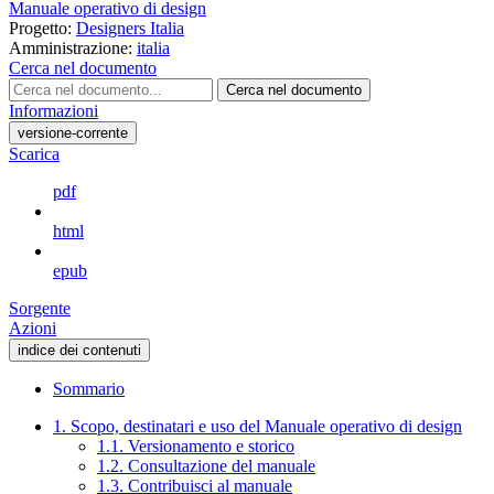
Manuale operativo di design
Progetto:
Designers Italia
Amministrazione:
italia
Cerca nel documento
Cerca nel documento
Informazioni
versione-corrente
Scarica
pdf
html
epub
Sorgente
Azioni
indice dei contenuti
Sommario
1. Scopo, destinatari e uso del Manuale operativo di design
1.1. Versionamento e storico
1.2. Consultazione del manuale
1.3. Contribuisci al manuale