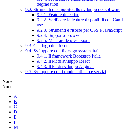
degradation
9.2. Strumenti di supporto allo sviluppo del software
9.2.1. Feature detection
9.2.2. Verificare le feature disponibili con Can I
use
9.2.3. Strumenti e risorse per CSS e JavaScript
9.2.4. Supporto browser
9.2.5. Misurare le prestazioni
9.3. Catalogo del riuso
9.4. Sviluppare con il design system .italia
9.4.1. Il framework Bootstrap Italia
9.4.2. Il kit di sviluppo React
9.4.3. Il kit di sviluppo Angular
9.5. Sviluppare con i modelli di sito e servizi
None
None
A
B
C
D
E
I
M