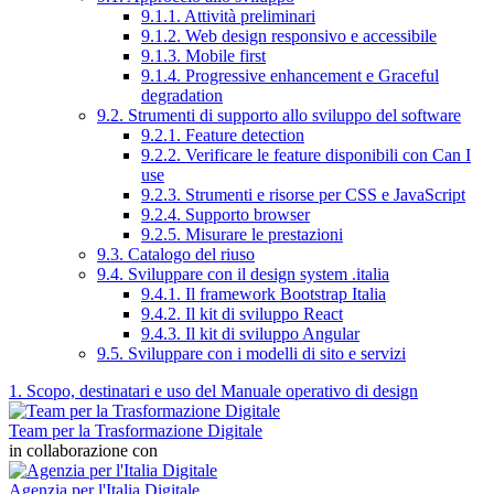
9.1.1. Attività preliminari
9.1.2. Web design responsivo e accessibile
9.1.3. Mobile first
9.1.4. Progressive enhancement e Graceful
degradation
9.2. Strumenti di supporto allo sviluppo del software
9.2.1. Feature detection
9.2.2. Verificare le feature disponibili con Can I
use
9.2.3. Strumenti e risorse per CSS e JavaScript
9.2.4. Supporto browser
9.2.5. Misurare le prestazioni
9.3. Catalogo del riuso
9.4. Sviluppare con il design system .italia
9.4.1. Il framework Bootstrap Italia
9.4.2. Il kit di sviluppo React
9.4.3. Il kit di sviluppo Angular
9.5. Sviluppare con i modelli di sito e servizi
1. Scopo, destinatari e uso del Manuale operativo di design
Team per la Trasformazione Digitale
in collaborazione con
Agenzia per l'Italia Digitale