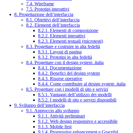
7.4. Wireframe
7.5. Prototipi interattivi
8. Progettazione dell’interfaccia
8.1. Obiettivi dell’interfaccia
8.2. Elementi dell’interfaccia
8.2.1. Elementi di composizione
8.2.2. Elementi interattivi
8.2.3. Elementi testuali (microtesti)
8.3. Progettare e costruire in alta fedeltà
8.3.1. Layout di pagina
8.3.2. Prototipi in alta fedeltà
8.4. Progettare con il design system .italia
8.4.1. Documentazione
8.4.2. Benefici del design system
8.4.3. Risorse operative
8.4.4. Come contribuire al design system .italia
8.5. Progettare con i modelli di sito e servizi
8.5.1. Vantaggi dell’utilizzo dei modelli
8.5.2. I modelli di sito e servizi disponibili
9. Sviluppo dell’interfaccia
9.1. Approccio allo sviluppo
9.1.1. Attività preliminari
9.1.2. Web design responsivo e accessibile
9.1.3. Mobile first
9.1.4. Progressive enhancement e Graceful