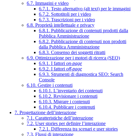
6.7. Immagini e video
6.7.1. Testo alternativo (alt text) per le immagini
6.7.2. Sottotitoli per i video
6.7.3. Trascrizioni per i video
6.8. Proprietà intellettuale e privacy
6.8.1. Pubblicazione di contenuti prodotti dalla
Pubblica Amministrazione
6.8.2. Pubblicazione di contenuti non prodotti
dalla Pubblica Amministrazione
6.8.3. Consenso dei soggetti ritratti
6.9. Ottimizzazione per i motori di ricerca (SEO)
6.9.1. I fattori
on-page
6.9.2. I fattori
off-page
6.9.3. Strumenti di diagnostica SEO: Search
Console
6.10. Gestire i contenuti
6.10.1. L’inventario dei contenuti
6.10.2. Revisionare i contenuti
6.10.3. Migrare i contenuti
6.10.4. Pubblicare i contenuti
7. Progettazione dell’interazione
7.1. Caratteristiche dell’interazione
7.2. User stories per definire l’interazione
7.2.1. Differenza tra scenari e user stories
7.3. Flussi di interazione