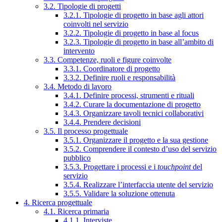
3.2. Tipologie di progetti
3.2.1. Tipologie di progetto in base agli attori
coinvolti nel servizio
3.2.2. Tipologie di progetto in base al focus
3.2.3. Tipologie di progetto in base all’ambito di
intervento
3.3. Competenze, ruoli e figure coinvolte
3.3.1. Coordinatore di progetto
3.3.2. Definire ruoli e responsabilità
3.4. Metodo di lavoro
3.4.1. Definire processi, strumenti e rituali
3.4.2. Curare la documentazione di progetto
3.4.3. Organizzare tavoli tecnici collaborativi
3.4.4. Prendere decisioni
3.5. Il processo progettuale
3.5.1. Organizzare il progetto e la sua gestione
3.5.2. Comprendere il contesto d’uso del servizio
pubblico
3.5.3. Progettare i processi e i
touchpoint
del
servizio
3.5.4. Realizzare l’interfaccia utente del servizio
3.5.5. Validare la soluzione ottenuta
4. Ricerca progettuale
4.1. Ricerca primaria
4.1.1. Interviste