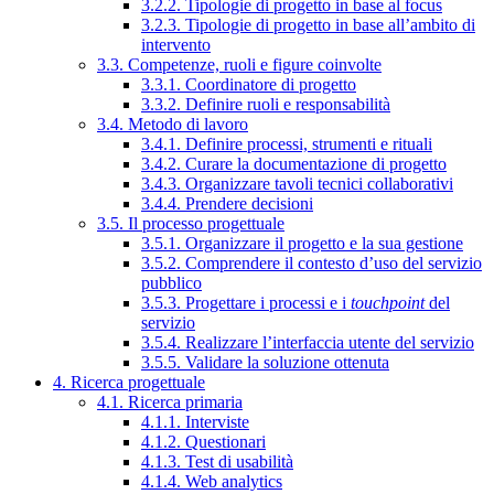
3.2.2. Tipologie di progetto in base al focus
3.2.3. Tipologie di progetto in base all’ambito di
intervento
3.3. Competenze, ruoli e figure coinvolte
3.3.1. Coordinatore di progetto
3.3.2. Definire ruoli e responsabilità
3.4. Metodo di lavoro
3.4.1. Definire processi, strumenti e rituali
3.4.2. Curare la documentazione di progetto
3.4.3. Organizzare tavoli tecnici collaborativi
3.4.4. Prendere decisioni
3.5. Il processo progettuale
3.5.1. Organizzare il progetto e la sua gestione
3.5.2. Comprendere il contesto d’uso del servizio
pubblico
3.5.3. Progettare i processi e i
touchpoint
del
servizio
3.5.4. Realizzare l’interfaccia utente del servizio
3.5.5. Validare la soluzione ottenuta
4. Ricerca progettuale
4.1. Ricerca primaria
4.1.1. Interviste
4.1.2. Questionari
4.1.3. Test di usabilità
4.1.4. Web analytics