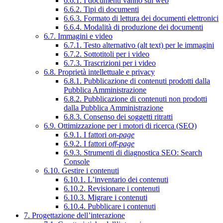
6.6.1. I documenti vanno sul web
6.6.2. Tipi di documenti
6.6.3. Formato di lettura dei documenti elettronici
6.6.4. Modalità di produzione dei documenti
6.7. Immagini e video
6.7.1. Testo alternativo (alt text) per le immagini
6.7.2. Sottotitoli per i video
6.7.3. Trascrizioni per i video
6.8. Proprietà intellettuale e privacy
6.8.1. Pubblicazione di contenuti prodotti dalla
Pubblica Amministrazione
6.8.2. Pubblicazione di contenuti non prodotti
dalla Pubblica Amministrazione
6.8.3. Consenso dei soggetti ritratti
6.9. Ottimizzazione per i motori di ricerca (SEO)
6.9.1. I fattori
on-page
6.9.2. I fattori
off-page
6.9.3. Strumenti di diagnostica SEO: Search
Console
6.10. Gestire i contenuti
6.10.1. L’inventario dei contenuti
6.10.2. Revisionare i contenuti
6.10.3. Migrare i contenuti
6.10.4. Pubblicare i contenuti
7. Progettazione dell’interazione