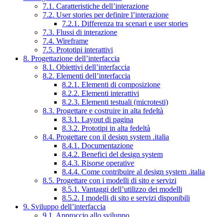
7.1. Caratteristiche dell’interazione
7.2. User stories per definire l’interazione
7.2.1. Differenza tra scenari e user stories
7.3. Flussi di interazione
7.4. Wireframe
7.5. Prototipi interattivi
8. Progettazione dell’interfaccia
8.1. Obiettivi dell’interfaccia
8.2. Elementi dell’interfaccia
8.2.1. Elementi di composizione
8.2.2. Elementi interattivi
8.2.3. Elementi testuali (microtesti)
8.3. Progettare e costruire in alta fedeltà
8.3.1. Layout di pagina
8.3.2. Prototipi in alta fedeltà
8.4. Progettare con il design system .italia
8.4.1. Documentazione
8.4.2. Benefici del design system
8.4.3. Risorse operative
8.4.4. Come contribuire al design system .italia
8.5. Progettare con i modelli di sito e servizi
8.5.1. Vantaggi dell’utilizzo dei modelli
8.5.2. I modelli di sito e servizi disponibili
9. Sviluppo dell’interfaccia
9.1. Approccio allo sviluppo