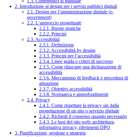
1.3. Contribuisci al manuale
2. Introduzione al design per i servizi pubblici digitali
2.1. Design per l’amministrazione digitale (
e-
government
)
2.2. L’approccio progettuale
2.2.1. Buone pratiche
2.2.2. Principi
2.3. Accessibilità
2.3.1. Definizione
2.3.2. Accessibilità by design
2.3.3. Principi per l’accessibilità
2.3.4. Linee guida e criteri di successo
2.3.5. Come rilasciare una dichiarazione di
accessibilità
2.3.6. Meccanismo di feedback e procedura di
attuazione
2.3.7. Obiettivi accessibilità
2.3.8. Normativa e approfondimenti
2.4. Privacy
2.4.1. Come rispettare la privacy sin dalla
progettazione di un sito o servizio digitale
2.4.2. Richiedi il consenso quando necessario
2.4.3. Le basi del sito web: architettura,
informativa privacy, riferimenti DPO
3. Pianificazione, gestione e strategia