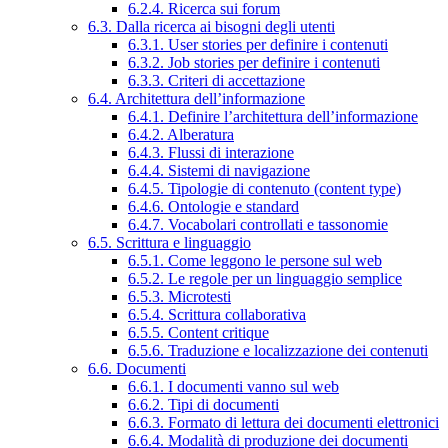
6.2.4. Ricerca sui forum
6.3. Dalla ricerca ai bisogni degli utenti
6.3.1. User stories per definire i contenuti
6.3.2. Job stories per definire i contenuti
6.3.3. Criteri di accettazione
6.4. Architettura dell’informazione
6.4.1. Definire l’architettura dell’informazione
6.4.2. Alberatura
6.4.3. Flussi di interazione
6.4.4. Sistemi di navigazione
6.4.5. Tipologie di contenuto (content type)
6.4.6. Ontologie e standard
6.4.7. Vocabolari controllati e tassonomie
6.5. Scrittura e linguaggio
6.5.1. Come leggono le persone sul web
6.5.2. Le regole per un linguaggio semplice
6.5.3. Microtesti
6.5.4. Scrittura collaborativa
6.5.5. Content critique
6.5.6. Traduzione e localizzazione dei contenuti
6.6. Documenti
6.6.1. I documenti vanno sul web
6.6.2. Tipi di documenti
6.6.3. Formato di lettura dei documenti elettronici
6.6.4. Modalità di produzione dei documenti