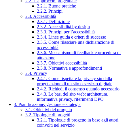
2.2. L’approccio progettuale
2.2.1. Buone pratiche
2.2.2. Principi
2.3. Accessibilità
2.3.1. Definizione
2.3.2. Accessibilità by design
2.3.3. Principi per l’accessibilità
2.3.4. Linee guida e criteri di successo
2.3.5. Come rilasciare una dichiarazione di
accessibilità
2.3.6. Meccanismo di feedback e procedura di
attuazione
2.3.7. Obiettivi accessibilità
2.3.8. Normativa e approfondimenti
2.4. Privacy
2.4.1. Come rispettare la privacy sin dalla
progettazione di un sito o servizio digitale
2.4.2. Richiedi il consenso quando necessario
2.4.3. Le basi del sito web: architettura,
informativa privacy, riferimenti DPO
3. Pianificazione, gestione e strategia
3.1. Obiettivi del progetto
3.2. Tipologie di progetti
3.2.1. Tipologie di progetto in base agli attori
coinvolti nel servizio