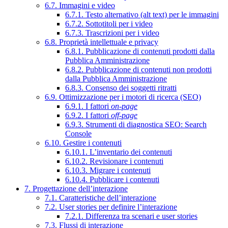
6.7. Immagini e video
6.7.1. Testo alternativo (alt text) per le immagini
6.7.2. Sottotitoli per i video
6.7.3. Trascrizioni per i video
6.8. Proprietà intellettuale e privacy
6.8.1. Pubblicazione di contenuti prodotti dalla
Pubblica Amministrazione
6.8.2. Pubblicazione di contenuti non prodotti
dalla Pubblica Amministrazione
6.8.3. Consenso dei soggetti ritratti
6.9. Ottimizzazione per i motori di ricerca (SEO)
6.9.1. I fattori
on-page
6.9.2. I fattori
off-page
6.9.3. Strumenti di diagnostica SEO: Search
Console
6.10. Gestire i contenuti
6.10.1. L’inventario dei contenuti
6.10.2. Revisionare i contenuti
6.10.3. Migrare i contenuti
6.10.4. Pubblicare i contenuti
7. Progettazione dell’interazione
7.1. Caratteristiche dell’interazione
7.2. User stories per definire l’interazione
7.2.1. Differenza tra scenari e user stories
7.3. Flussi di interazione