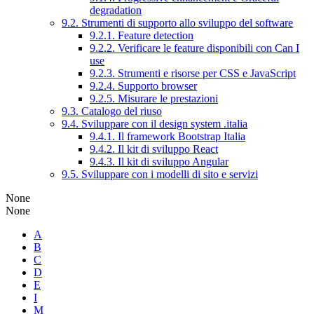
degradation
9.2. Strumenti di supporto allo sviluppo del software
9.2.1. Feature detection
9.2.2. Verificare le feature disponibili con Can I
use
9.2.3. Strumenti e risorse per CSS e JavaScript
9.2.4. Supporto browser
9.2.5. Misurare le prestazioni
9.3. Catalogo del riuso
9.4. Sviluppare con il design system .italia
9.4.1. Il framework Bootstrap Italia
9.4.2. Il kit di sviluppo React
9.4.3. Il kit di sviluppo Angular
9.5. Sviluppare con i modelli di sito e servizi
None
None
A
B
C
D
E
I
M