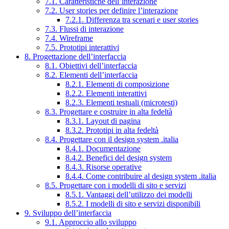
7.1. Caratteristiche dell’interazione
7.2. User stories per definire l’interazione
7.2.1. Differenza tra scenari e user stories
7.3. Flussi di interazione
7.4. Wireframe
7.5. Prototipi interattivi
8. Progettazione dell’interfaccia
8.1. Obiettivi dell’interfaccia
8.2. Elementi dell’interfaccia
8.2.1. Elementi di composizione
8.2.2. Elementi interattivi
8.2.3. Elementi testuali (microtesti)
8.3. Progettare e costruire in alta fedeltà
8.3.1. Layout di pagina
8.3.2. Prototipi in alta fedeltà
8.4. Progettare con il design system .italia
8.4.1. Documentazione
8.4.2. Benefici del design system
8.4.3. Risorse operative
8.4.4. Come contribuire al design system .italia
8.5. Progettare con i modelli di sito e servizi
8.5.1. Vantaggi dell’utilizzo dei modelli
8.5.2. I modelli di sito e servizi disponibili
9. Sviluppo dell’interfaccia
9.1. Approccio allo sviluppo