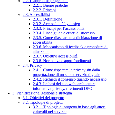
2.2. L’approccio progettuale
2.2.1. Buone pratiche
2.2.2. Principi
2.3. Accessibilità
2.3.1. Definizione
2.3.2. Accessibilità by design
2.3.3. Principi per l’accessibilità
2.3.4. Linee guida e criteri di successo
2.3.5. Come rilasciare una dichiarazione di
accessibilità
2.3.6. Meccanismo di feedback e procedura di
attuazione
2.3.7. Obiettivi accessibilità
2.3.8. Normativa e approfondimenti
2.4. Privacy
2.4.1. Come rispettare la privacy sin dalla
progettazione di un sito o servizio digitale
2.4.2. Richiedi il consenso quando necessario
2.4.3. Le basi del sito web: architettura,
informativa privacy, riferimenti DPO
3. Pianificazione, gestione e strategia
3.1. Obiettivi del progetto
3.2. Tipologie di progetti
3.2.1. Tipologie di progetto in base agli attori
coinvolti nel servizio