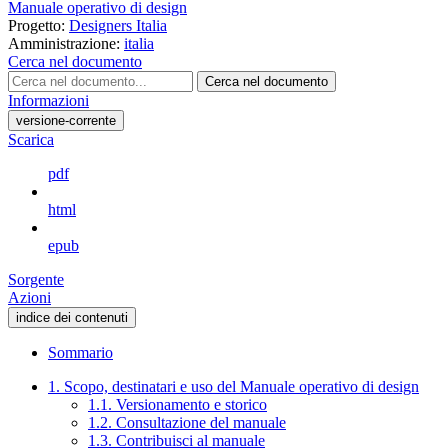
Manuale operativo di design
Progetto:
Designers Italia
Amministrazione:
italia
Cerca nel documento
Cerca nel documento
Informazioni
versione-corrente
Scarica
pdf
html
epub
Sorgente
Azioni
indice dei contenuti
Sommario
1. Scopo, destinatari e uso del Manuale operativo di design
1.1. Versionamento e storico
1.2. Consultazione del manuale
1.3. Contribuisci al manuale