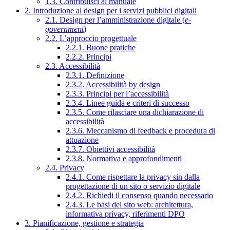
1.3. Contribuisci al manuale
2. Introduzione al design per i servizi pubblici digitali
2.1. Design per l’amministrazione digitale (
e-
government
)
2.2. L’approccio progettuale
2.2.1. Buone pratiche
2.2.2. Principi
2.3. Accessibilità
2.3.1. Definizione
2.3.2. Accessibilità by design
2.3.3. Principi per l’accessibilità
2.3.4. Linee guida e criteri di successo
2.3.5. Come rilasciare una dichiarazione di
accessibilità
2.3.6. Meccanismo di feedback e procedura di
attuazione
2.3.7. Obiettivi accessibilità
2.3.8. Normativa e approfondimenti
2.4. Privacy
2.4.1. Come rispettare la privacy sin dalla
progettazione di un sito o servizio digitale
2.4.2. Richiedi il consenso quando necessario
2.4.3. Le basi del sito web: architettura,
informativa privacy, riferimenti DPO
3. Pianificazione, gestione e strategia