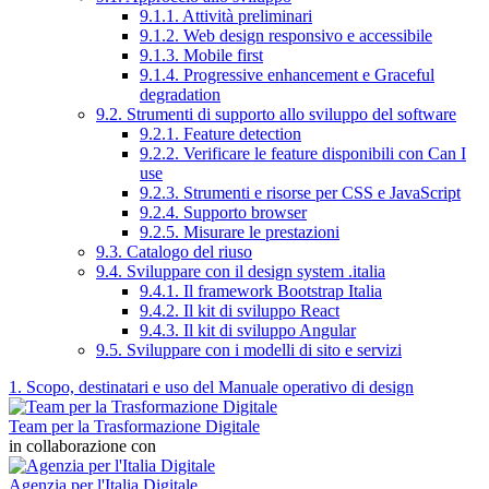
9.1.1. Attività preliminari
9.1.2. Web design responsivo e accessibile
9.1.3. Mobile first
9.1.4. Progressive enhancement e Graceful
degradation
9.2. Strumenti di supporto allo sviluppo del software
9.2.1. Feature detection
9.2.2. Verificare le feature disponibili con Can I
use
9.2.3. Strumenti e risorse per CSS e JavaScript
9.2.4. Supporto browser
9.2.5. Misurare le prestazioni
9.3. Catalogo del riuso
9.4. Sviluppare con il design system .italia
9.4.1. Il framework Bootstrap Italia
9.4.2. Il kit di sviluppo React
9.4.3. Il kit di sviluppo Angular
9.5. Sviluppare con i modelli di sito e servizi
1. Scopo, destinatari e uso del Manuale operativo di design
Team per la Trasformazione Digitale
in collaborazione con
Agenzia per l'Italia Digitale