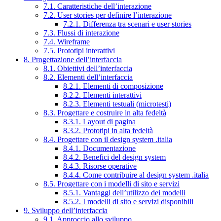
7.1. Caratteristiche dell’interazione
7.2. User stories per definire l’interazione
7.2.1. Differenza tra scenari e user stories
7.3. Flussi di interazione
7.4. Wireframe
7.5. Prototipi interattivi
8. Progettazione dell’interfaccia
8.1. Obiettivi dell’interfaccia
8.2. Elementi dell’interfaccia
8.2.1. Elementi di composizione
8.2.2. Elementi interattivi
8.2.3. Elementi testuali (microtesti)
8.3. Progettare e costruire in alta fedeltà
8.3.1. Layout di pagina
8.3.2. Prototipi in alta fedeltà
8.4. Progettare con il design system .italia
8.4.1. Documentazione
8.4.2. Benefici del design system
8.4.3. Risorse operative
8.4.4. Come contribuire al design system .italia
8.5. Progettare con i modelli di sito e servizi
8.5.1. Vantaggi dell’utilizzo dei modelli
8.5.2. I modelli di sito e servizi disponibili
9. Sviluppo dell’interfaccia
9.1. Approccio allo sviluppo