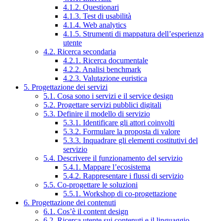
4.1.2. Questionari
4.1.3. Test di usabilità
4.1.4. Web analytics
4.1.5. Strumenti di mappatura dell’esperienza
utente
4.2. Ricerca secondaria
4.2.1. Ricerca documentale
4.2.2. Analisi benchmark
4.2.3. Valutazione euristica
5. Progettazione dei servizi
5.1. Cosa sono i servizi e il service design
5.2. Progettare servizi pubblici digitali
5.3. Definire il modello di servizio
5.3.1. Identificare gli attori coinvolti
5.3.2. Formulare la proposta di valore
5.3.3. Inquadrare gli elementi costitutivi del
servizio
5.4. Descrivere il funzionamento del servizio
5.4.1. Mappare l’ecosistema
5.4.2. Rappresentare i flussi di servizio
5.5. Co-progettare le soluzioni
5.5.1. Workshop di co-progettazione
6. Progettazione dei contenuti
6.1. Cos’è il content design
6.2. Ricerca utente sui contenuti e il linguaggio