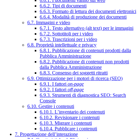
6.6.1. I documenti vanno sul web
6.6.2. Tipi di documenti
6.6.3. Formato di lettura dei documenti elettronici
6.6.4. Modalità di produzione dei documenti
6.7. Immagini e video
6.7.1. Testo alternativo (alt text) per le immagini
6.7.2. Sottotitoli per i video
6.7.3. Trascrizioni per i video
6.8. Proprietà intellettuale e privacy
6.8.1. Pubblicazione di contenuti prodotti dalla
Pubblica Amministrazione
6.8.2. Pubblicazione di contenuti non prodotti
dalla Pubblica Amministrazione
6.8.3. Consenso dei soggetti ritratti
6.9. Ottimizzazione per i motori di ricerca (SEO)
6.9.1. I fattori
on-page
6.9.2. I fattori
off-page
6.9.3. Strumenti di diagnostica SEO: Search
Console
6.10. Gestire i contenuti
6.10.1. L’inventario dei contenuti
6.10.2. Revisionare i contenuti
6.10.3. Migrare i contenuti
6.10.4. Pubblicare i contenuti
7. Progettazione dell’interazione