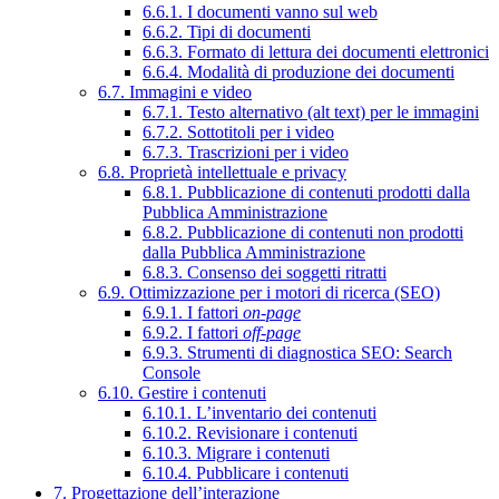
6.6.1. I documenti vanno sul web
6.6.2. Tipi di documenti
6.6.3. Formato di lettura dei documenti elettronici
6.6.4. Modalità di produzione dei documenti
6.7. Immagini e video
6.7.1. Testo alternativo (alt text) per le immagini
6.7.2. Sottotitoli per i video
6.7.3. Trascrizioni per i video
6.8. Proprietà intellettuale e privacy
6.8.1. Pubblicazione di contenuti prodotti dalla
Pubblica Amministrazione
6.8.2. Pubblicazione di contenuti non prodotti
dalla Pubblica Amministrazione
6.8.3. Consenso dei soggetti ritratti
6.9. Ottimizzazione per i motori di ricerca (SEO)
6.9.1. I fattori
on-page
6.9.2. I fattori
off-page
6.9.3. Strumenti di diagnostica SEO: Search
Console
6.10. Gestire i contenuti
6.10.1. L’inventario dei contenuti
6.10.2. Revisionare i contenuti
6.10.3. Migrare i contenuti
6.10.4. Pubblicare i contenuti
7. Progettazione dell’interazione