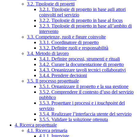
3.2. Tipologie di progetti
3.2.1. Tipologie di progetto in base agli attori
coinvolti nel servizio
3.2.2. Tipologie di progetto in base al focus
3.2.3. Tipologie di progetto in base all’ambito di
intervento
3.3. Competenze, ruoli e figure coinvolte
3.3.1. Coordinatore di progetto
3.3.2. Definire ruoli e responsabilità
3.4. Metodo di lavoro
3.4.1. Definire processi, strumenti e rituali
3.4.2. Curare la documentazione di progetto
3.4.3. Organizzare tavoli tecnici collaborativi
3.4.4. Prendere decisioni
3.5. Il processo progettuale
3.5.1. Organizzare il progetto e la sua gestione
3.5.2. Comprendere il contesto d’uso del servizio
pubblico
3.5.3. Progettare i processi e i
touchpoint
del
servizio
3.5.4. Realizzare l’interfaccia utente del servizio
3.5.5. Validare la soluzione ottenuta
4. Ricerca progettuale
4.1. Ricerca primaria
4.1.1. Interviste