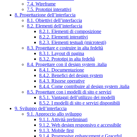
7.4. Wireframe
7.5. Prototipi interattivi
8. Progettazione dell’interfaccia
8.1. Obiettivi dell’interfaccia
8.2. Elementi dell’interfaccia
8.2.1. Elementi di composizione
8.2.2. Elementi interattivi
8.2.3. Elementi testuali (microtesti)
8.3. Progettare e costruire in alta fedeltà
8.3.1. Layout di pagina
8.3.2. Prototipi in alta fedeltà
8.4. Progettare con il design system .italia
8.4.1. Documentazione
8.4.2. Benefici del design system
8.4.3. Risorse operative
8.4.4. Come contribuire al design system .italia
8.5. Progettare con i modelli di sito e servizi
8.5.1. Vantaggi dell’utilizzo dei modelli
8.5.2. I modelli di sito e servizi disponibili
9. Sviluppo dell’interfaccia
9.1. Approccio allo sviluppo
9.1.1. Attività preliminari
9.1.2. Web design responsivo e accessibile
9.1.3. Mobile first
9.1.4. Progressive enhancement e Graceful