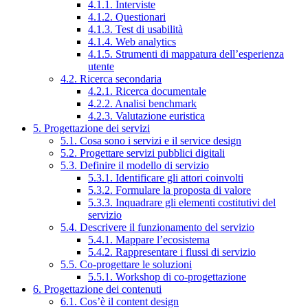
4.1.1. Interviste
4.1.2. Questionari
4.1.3. Test di usabilità
4.1.4. Web analytics
4.1.5. Strumenti di mappatura dell’esperienza
utente
4.2. Ricerca secondaria
4.2.1. Ricerca documentale
4.2.2. Analisi benchmark
4.2.3. Valutazione euristica
5. Progettazione dei servizi
5.1. Cosa sono i servizi e il service design
5.2. Progettare servizi pubblici digitali
5.3. Definire il modello di servizio
5.3.1. Identificare gli attori coinvolti
5.3.2. Formulare la proposta di valore
5.3.3. Inquadrare gli elementi costitutivi del
servizio
5.4. Descrivere il funzionamento del servizio
5.4.1. Mappare l’ecosistema
5.4.2. Rappresentare i flussi di servizio
5.5. Co-progettare le soluzioni
5.5.1. Workshop di co-progettazione
6. Progettazione dei contenuti
6.1. Cos’è il content design