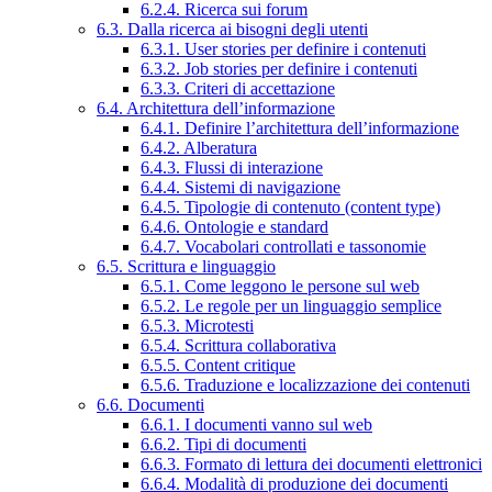
6.2.4. Ricerca sui forum
6.3. Dalla ricerca ai bisogni degli utenti
6.3.1. User stories per definire i contenuti
6.3.2. Job stories per definire i contenuti
6.3.3. Criteri di accettazione
6.4. Architettura dell’informazione
6.4.1. Definire l’architettura dell’informazione
6.4.2. Alberatura
6.4.3. Flussi di interazione
6.4.4. Sistemi di navigazione
6.4.5. Tipologie di contenuto (content type)
6.4.6. Ontologie e standard
6.4.7. Vocabolari controllati e tassonomie
6.5. Scrittura e linguaggio
6.5.1. Come leggono le persone sul web
6.5.2. Le regole per un linguaggio semplice
6.5.3. Microtesti
6.5.4. Scrittura collaborativa
6.5.5. Content critique
6.5.6. Traduzione e localizzazione dei contenuti
6.6. Documenti
6.6.1. I documenti vanno sul web
6.6.2. Tipi di documenti
6.6.3. Formato di lettura dei documenti elettronici
6.6.4. Modalità di produzione dei documenti