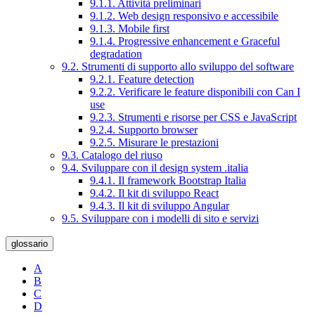
9.1.1. Attività preliminari
9.1.2. Web design responsivo e accessibile
9.1.3. Mobile first
9.1.4. Progressive enhancement e Graceful
degradation
9.2. Strumenti di supporto allo sviluppo del software
9.2.1. Feature detection
9.2.2. Verificare le feature disponibili con Can I
use
9.2.3. Strumenti e risorse per CSS e JavaScript
9.2.4. Supporto browser
9.2.5. Misurare le prestazioni
9.3. Catalogo del riuso
9.4. Sviluppare con il design system .italia
9.4.1. Il framework Bootstrap Italia
9.4.2. Il kit di sviluppo React
9.4.3. Il kit di sviluppo Angular
9.5. Sviluppare con i modelli di sito e servizi
glossario
A
B
C
D