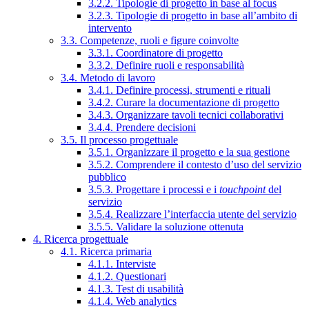
3.2.2. Tipologie di progetto in base al focus
3.2.3. Tipologie di progetto in base all’ambito di
intervento
3.3. Competenze, ruoli e figure coinvolte
3.3.1. Coordinatore di progetto
3.3.2. Definire ruoli e responsabilità
3.4. Metodo di lavoro
3.4.1. Definire processi, strumenti e rituali
3.4.2. Curare la documentazione di progetto
3.4.3. Organizzare tavoli tecnici collaborativi
3.4.4. Prendere decisioni
3.5. Il processo progettuale
3.5.1. Organizzare il progetto e la sua gestione
3.5.2. Comprendere il contesto d’uso del servizio
pubblico
3.5.3. Progettare i processi e i
touchpoint
del
servizio
3.5.4. Realizzare l’interfaccia utente del servizio
3.5.5. Validare la soluzione ottenuta
4. Ricerca progettuale
4.1. Ricerca primaria
4.1.1. Interviste
4.1.2. Questionari
4.1.3. Test di usabilità
4.1.4. Web analytics