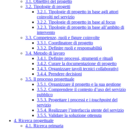
3.1. Obiettivi del progetto
3.2. Tipologie di progetti
3.2.1. Tipologie di progetto in base agli attori
coinvolti nel servizio
3.2.2. Tipologie di progetto in base al focus
3.2.3. Tipologie di progetto in base all’ambito di
intervento
3.3. Competenze, ruoli e figure coinvolte
3.3.1. Coordinatore di progetto
3.3.2. Definire ruoli e responsabilità
3.4. Metodo di lavoro
3.4.1. Definire processi, strumenti e rituali
3.4.2. Curare la documentazione di progetto
3.4.3. Organizzare tavoli tecnici collaborativi
3.4.4. Prendere decisioni
3.5. Il processo progettuale
3.5.1. Organizzare il progetto e la sua gestione
3.5.2. Comprendere il contesto d’uso del servizio
pubblico
3.5.3. Progettare i processi e i
touchpoint
del
servizio
3.5.4. Realizzare l’interfaccia utente del servizio
3.5.5. Validare la soluzione ottenuta
4. Ricerca progettuale
4.1. Ricerca primaria