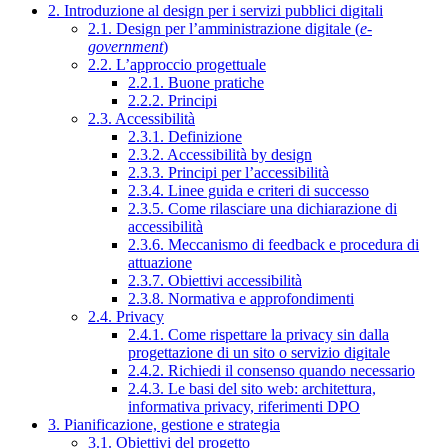
2. Introduzione al design per i servizi pubblici digitali
2.1. Design per l’amministrazione digitale (
e-
government
)
2.2. L’approccio progettuale
2.2.1. Buone pratiche
2.2.2. Principi
2.3. Accessibilità
2.3.1. Definizione
2.3.2. Accessibilità by design
2.3.3. Principi per l’accessibilità
2.3.4. Linee guida e criteri di successo
2.3.5. Come rilasciare una dichiarazione di
accessibilità
2.3.6. Meccanismo di feedback e procedura di
attuazione
2.3.7. Obiettivi accessibilità
2.3.8. Normativa e approfondimenti
2.4. Privacy
2.4.1. Come rispettare la privacy sin dalla
progettazione di un sito o servizio digitale
2.4.2. Richiedi il consenso quando necessario
2.4.3. Le basi del sito web: architettura,
informativa privacy, riferimenti DPO
3. Pianificazione, gestione e strategia
3.1. Obiettivi del progetto