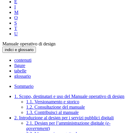
E
I
M
O
S
T
U
Manuale operativo di design
indici e glossario
contenuti
figure
tabelle
glossario
Sommario
1. Scopo, destinatari e uso del Manuale operativo di design
1.1. Versionamento e storico
1.2. Consultazione del manuale
1.3. Contribuisci al manuale
2. Introduzione al design per i servizi pubblici digitali
2.1. Design per l’amministrazione digitale (
e-
government
)