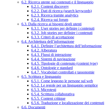
6.2. Ricerca utente sui contenuti e il linguaggio
6.2.1. Content discovery
6.2.2. Dati di ricerca (search keywords)
6.2.3. Ricerca tramite analytics
6.2.4. Ricerca sui forum
6.3. Dalla ricerca ai bisogni degli utenti
6.3.1. User stories per definire i contenuti
6.3.2. Job stories per definire i contenuti
6.3.3. Criteri di accettazione
6.4. Architettura dell’informazione
6.4.1. Definire l’architettura dell’informazione
6.4.2. Alberatura
6.4.3. Flussi di interazione
6.4.4. Sistemi di navigazione
6.4.5. Tipologie di contenuto (content type)
6.4.6. Ontologie e standard
6.4.7. Vocabolari controllati e tassonomie
6.5. Scrittura e linguaggio
6.5.1. Come leggono le persone sul web
6.5.2. Le regole per un linguaggio semplice
6.5.3. Microtesti
6.5.4. Scrittura collaborativa
6.5.5. Content critique
6.5.6. Traduzione e localizzazione dei contenuti
6.6. Documenti