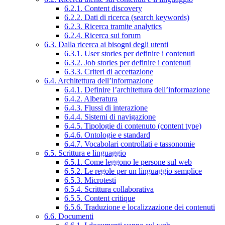
6.2.1. Content discovery
6.2.2. Dati di ricerca (search keywords)
6.2.3. Ricerca tramite analytics
6.2.4. Ricerca sui forum
6.3. Dalla ricerca ai bisogni degli utenti
6.3.1. User stories per definire i contenuti
6.3.2. Job stories per definire i contenuti
6.3.3. Criteri di accettazione
6.4. Architettura dell’informazione
6.4.1. Definire l’architettura dell’informazione
6.4.2. Alberatura
6.4.3. Flussi di interazione
6.4.4. Sistemi di navigazione
6.4.5. Tipologie di contenuto (content type)
6.4.6. Ontologie e standard
6.4.7. Vocabolari controllati e tassonomie
6.5. Scrittura e linguaggio
6.5.1. Come leggono le persone sul web
6.5.2. Le regole per un linguaggio semplice
6.5.3. Microtesti
6.5.4. Scrittura collaborativa
6.5.5. Content critique
6.5.6. Traduzione e localizzazione dei contenuti
6.6. Documenti