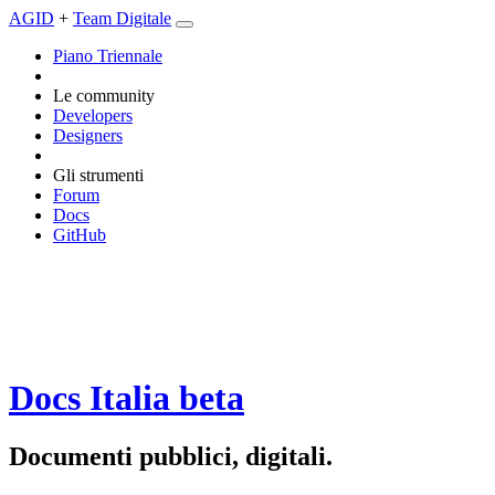
AGID
+
Team Digitale
Piano Triennale
Le community
Developers
Designers
Gli strumenti
Forum
Docs
GitHub
Docs Italia
beta
Documenti pubblici, digitali.