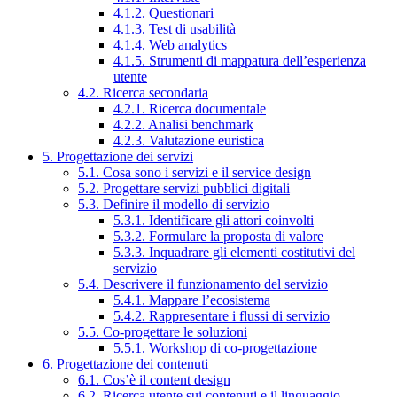
4.1.2. Questionari
4.1.3. Test di usabilità
4.1.4. Web analytics
4.1.5. Strumenti di mappatura dell’esperienza
utente
4.2. Ricerca secondaria
4.2.1. Ricerca documentale
4.2.2. Analisi benchmark
4.2.3. Valutazione euristica
5. Progettazione dei servizi
5.1. Cosa sono i servizi e il service design
5.2. Progettare servizi pubblici digitali
5.3. Definire il modello di servizio
5.3.1. Identificare gli attori coinvolti
5.3.2. Formulare la proposta di valore
5.3.3. Inquadrare gli elementi costitutivi del
servizio
5.4. Descrivere il funzionamento del servizio
5.4.1. Mappare l’ecosistema
5.4.2. Rappresentare i flussi di servizio
5.5. Co-progettare le soluzioni
5.5.1. Workshop di co-progettazione
6. Progettazione dei contenuti
6.1. Cos’è il content design
6.2. Ricerca utente sui contenuti e il linguaggio