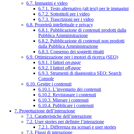
6.7. Immagini e video
6.7.1. Testo alternativo (alt text) per le immagini
6.7.2. Sottotitoli per i video
6.7.3. Trascrizioni per i video
6.8. Proprietà intellettuale e privacy
6.8.1. Pubblicazione di contenuti prodotti dalla
Pubblica Amministrazione
6.8.2. Pubblicazione di contenuti non prodotti
dalla Pubblica Amministrazione
6.8.3. Consenso dei soggetti ritratti
6.9. Ottimizzazione per i motori di ricerca (SEO)
6.9.1. I fattori
on-page
6.9.2. I fattori
off-page
6.9.3. Strumenti di diagnostica SEO: Search
Console
6.10. Gestire i contenuti
6.10.1. L’inventario dei contenuti
6.10.2. Revisionare i contenuti
6.10.3. Migrare i contenuti
6.10.4. Pubblicare i contenuti
7. Progettazione dell’interazione
7.1. Caratteristiche dell’interazione
7.2. User stories per definire l’interazione
7.2.1. Differenza tra scenari e user stories
7.3. Flussi di interazione