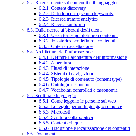
6.2. Ricerca utente sui contenuti e il linguaggio
6.2.1. Content discovery
6.2.2. Dati di ricerca (search keywords)
6.2.3. Ricerca tramite analytics
6.2.4. Ricerca sui forum
6.3. Dalla ricerca ai bisogni degli utenti
6.3.1. User stories per definire i contenuti
6.3.2. Job stories per definire i contenuti
6.3.3. Criteri di accettazione
6.4. Architettura dell’informazione
6.4.1. Definire l’architettura dell’informazione
6.4.2. Alberatura
6.4.3. Flussi di interazione
6.4.4. Sistemi di navigazione
6.4.5. Tipologie di contenuto (content type)
6.4.6. Ontologie e standard
6.4.7. Vocabolari controllati e tassonomie
6.5. Scrittura e linguaggio
6.5.1. Come leggono le persone sul web
6.5.2. Le regole per un linguaggio semplice
6.5.3. Microtesti
6.5.4. Scrittura collaborativa
6.5.5. Content critique
6.5.6. Traduzione e localizzazione dei contenuti
6.6. Documenti