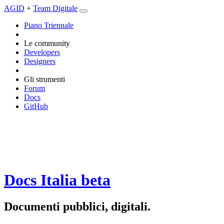
AGID
+
Team Digitale
Piano Triennale
Le community
Developers
Designers
Gli strumenti
Forum
Docs
GitHub
Docs Italia
beta
Documenti pubblici, digitali.