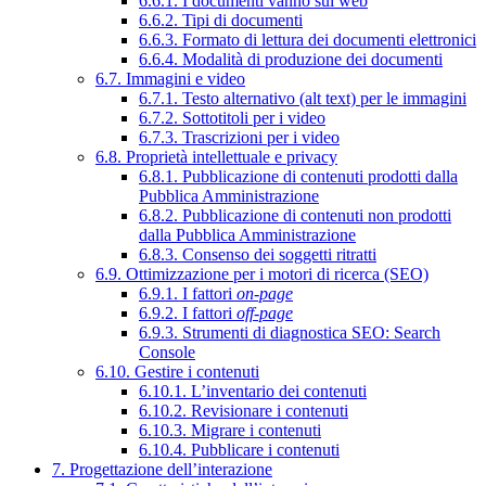
6.6.1. I documenti vanno sul web
6.6.2. Tipi di documenti
6.6.3. Formato di lettura dei documenti elettronici
6.6.4. Modalità di produzione dei documenti
6.7. Immagini e video
6.7.1. Testo alternativo (alt text) per le immagini
6.7.2. Sottotitoli per i video
6.7.3. Trascrizioni per i video
6.8. Proprietà intellettuale e privacy
6.8.1. Pubblicazione di contenuti prodotti dalla
Pubblica Amministrazione
6.8.2. Pubblicazione di contenuti non prodotti
dalla Pubblica Amministrazione
6.8.3. Consenso dei soggetti ritratti
6.9. Ottimizzazione per i motori di ricerca (SEO)
6.9.1. I fattori
on-page
6.9.2. I fattori
off-page
6.9.3. Strumenti di diagnostica SEO: Search
Console
6.10. Gestire i contenuti
6.10.1. L’inventario dei contenuti
6.10.2. Revisionare i contenuti
6.10.3. Migrare i contenuti
6.10.4. Pubblicare i contenuti
7. Progettazione dell’interazione