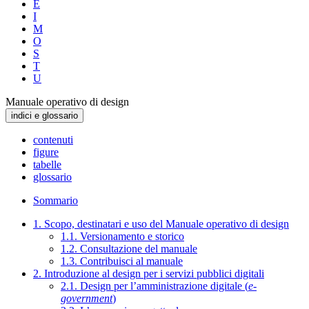
E
I
M
O
S
T
U
Manuale operativo di design
indici e glossario
contenuti
figure
tabelle
glossario
Sommario
1. Scopo, destinatari e uso del Manuale operativo di design
1.1. Versionamento e storico
1.2. Consultazione del manuale
1.3. Contribuisci al manuale
2. Introduzione al design per i servizi pubblici digitali
2.1. Design per l’amministrazione digitale (
e-
government
)