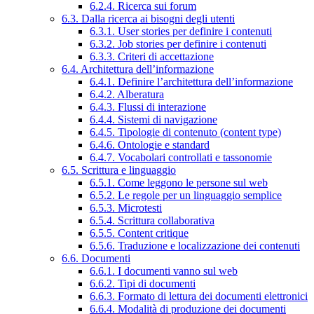
6.2.4. Ricerca sui forum
6.3. Dalla ricerca ai bisogni degli utenti
6.3.1. User stories per definire i contenuti
6.3.2. Job stories per definire i contenuti
6.3.3. Criteri di accettazione
6.4. Architettura dell’informazione
6.4.1. Definire l’architettura dell’informazione
6.4.2. Alberatura
6.4.3. Flussi di interazione
6.4.4. Sistemi di navigazione
6.4.5. Tipologie di contenuto (content type)
6.4.6. Ontologie e standard
6.4.7. Vocabolari controllati e tassonomie
6.5. Scrittura e linguaggio
6.5.1. Come leggono le persone sul web
6.5.2. Le regole per un linguaggio semplice
6.5.3. Microtesti
6.5.4. Scrittura collaborativa
6.5.5. Content critique
6.5.6. Traduzione e localizzazione dei contenuti
6.6. Documenti
6.6.1. I documenti vanno sul web
6.6.2. Tipi di documenti
6.6.3. Formato di lettura dei documenti elettronici
6.6.4. Modalità di produzione dei documenti