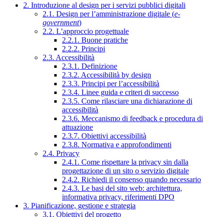
2. Introduzione al design per i servizi pubblici digitali
2.1. Design per l’amministrazione digitale (
e-
government
)
2.2. L’approccio progettuale
2.2.1. Buone pratiche
2.2.2. Principi
2.3. Accessibilità
2.3.1. Definizione
2.3.2. Accessibilità by design
2.3.3. Principi per l’accessibilità
2.3.4. Linee guida e criteri di successo
2.3.5. Come rilasciare una dichiarazione di
accessibilità
2.3.6. Meccanismo di feedback e procedura di
attuazione
2.3.7. Obiettivi accessibilità
2.3.8. Normativa e approfondimenti
2.4. Privacy
2.4.1. Come rispettare la privacy sin dalla
progettazione di un sito o servizio digitale
2.4.2. Richiedi il consenso quando necessario
2.4.3. Le basi del sito web: architettura,
informativa privacy, riferimenti DPO
3. Pianificazione, gestione e strategia
3.1. Obiettivi del progetto