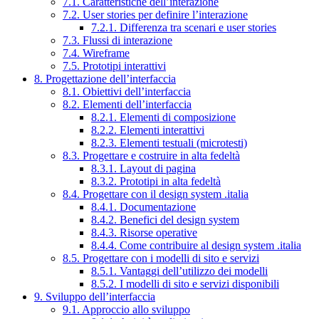
7.1. Caratteristiche dell’interazione
7.2. User stories per definire l’interazione
7.2.1. Differenza tra scenari e user stories
7.3. Flussi di interazione
7.4. Wireframe
7.5. Prototipi interattivi
8. Progettazione dell’interfaccia
8.1. Obiettivi dell’interfaccia
8.2. Elementi dell’interfaccia
8.2.1. Elementi di composizione
8.2.2. Elementi interattivi
8.2.3. Elementi testuali (microtesti)
8.3. Progettare e costruire in alta fedeltà
8.3.1. Layout di pagina
8.3.2. Prototipi in alta fedeltà
8.4. Progettare con il design system .italia
8.4.1. Documentazione
8.4.2. Benefici del design system
8.4.3. Risorse operative
8.4.4. Come contribuire al design system .italia
8.5. Progettare con i modelli di sito e servizi
8.5.1. Vantaggi dell’utilizzo dei modelli
8.5.2. I modelli di sito e servizi disponibili
9. Sviluppo dell’interfaccia
9.1. Approccio allo sviluppo