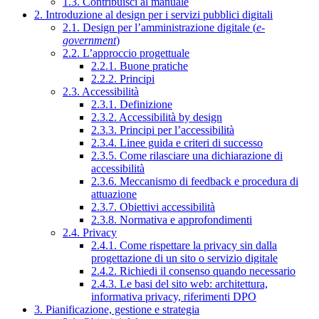
1.3. Contribuisci al manuale
2. Introduzione al design per i servizi pubblici digitali
2.1. Design per l’amministrazione digitale (
e-
government
)
2.2. L’approccio progettuale
2.2.1. Buone pratiche
2.2.2. Principi
2.3. Accessibilità
2.3.1. Definizione
2.3.2. Accessibilità by design
2.3.3. Principi per l’accessibilità
2.3.4. Linee guida e criteri di successo
2.3.5. Come rilasciare una dichiarazione di
accessibilità
2.3.6. Meccanismo di feedback e procedura di
attuazione
2.3.7. Obiettivi accessibilità
2.3.8. Normativa e approfondimenti
2.4. Privacy
2.4.1. Come rispettare la privacy sin dalla
progettazione di un sito o servizio digitale
2.4.2. Richiedi il consenso quando necessario
2.4.3. Le basi del sito web: architettura,
informativa privacy, riferimenti DPO
3. Pianificazione, gestione e strategia