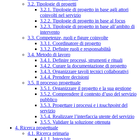
3.2. Tipologie di progetti
3.2.1. Tipologie di progetto in base agli attori
coinvolti nel servizio
3.2.2. Tipologie di progetto in base al focus
3.2.3. Tipologie di progetto in base all’ambito di
intervento
3.3. Competenze, ruoli e figure coinvolte
3.3.1. Coordinatore di progetto
3.3.2. Definire ruoli e responsabilità
3.4. Metodo di lavoro
3.4.1. Definire processi, strumenti e rituali
3.4.2. Curare la documentazione di progetto
3.4.3. Organizzare tavoli tecnici collaborativi
3.4.4. Prendere decisioni
3.5. Il processo progettuale
3.5.1. Organizzare il progetto e la sua gestione
3.5.2. Comprendere il contesto d’uso del servizio
pubblico
3.5.3. Progettare i processi e i
touchpoint
del
servizio
3.5.4. Realizzare l’interfaccia utente del servizio
3.5.5. Validare la soluzione ottenuta
4. Ricerca progettuale
4.1. Ricerca primaria
4.1.1. Interviste