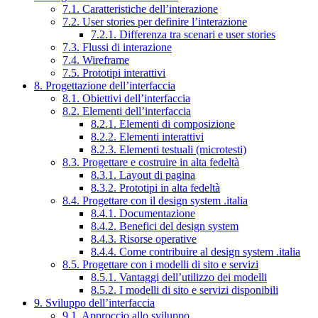
7.1. Caratteristiche dell’interazione
7.2. User stories per definire l’interazione
7.2.1. Differenza tra scenari e user stories
7.3. Flussi di interazione
7.4. Wireframe
7.5. Prototipi interattivi
8. Progettazione dell’interfaccia
8.1. Obiettivi dell’interfaccia
8.2. Elementi dell’interfaccia
8.2.1. Elementi di composizione
8.2.2. Elementi interattivi
8.2.3. Elementi testuali (microtesti)
8.3. Progettare e costruire in alta fedeltà
8.3.1. Layout di pagina
8.3.2. Prototipi in alta fedeltà
8.4. Progettare con il design system .italia
8.4.1. Documentazione
8.4.2. Benefici del design system
8.4.3. Risorse operative
8.4.4. Come contribuire al design system .italia
8.5. Progettare con i modelli di sito e servizi
8.5.1. Vantaggi dell’utilizzo dei modelli
8.5.2. I modelli di sito e servizi disponibili
9. Sviluppo dell’interfaccia
9.1. Approccio allo sviluppo