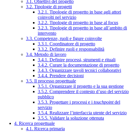
3.1. Obiettivi del progetto
3.2. Tipologie di progetti
3.2.1. Tipologie di progetto in base agli attori
coinvolti nel servizio
3.2.2. Tipologie di progetto in base al focus
3.2.3. Tipologie di progetto in base all’ambito di
intervento
3.3. Competenze, ruoli e figure coinvolte
3.3.1. Coordinatore di progetto
3.3.2. Definire ruoli e responsabilità
3.4. Metodo di lavoro
3.4.1. Definire processi, strumenti e rituali
3.4.2. Curare la documentazione di progetto
3.4.3. Organizzare tavoli tecnici collaborativi
3.4.4. Prendere decisioni
3.5. Il processo progettuale
3.5.1. Organizzare il progetto e la sua gestione
3.5.2. Comprendere il contesto d’uso del servizio
pubblico
3.5.3. Progettare i processi e i
touchpoint
del
servizio
3.5.4. Realizzare l’interfaccia utente del servizio
3.5.5. Validare la soluzione ottenuta
4. Ricerca progettuale
4.1. Ricerca primaria