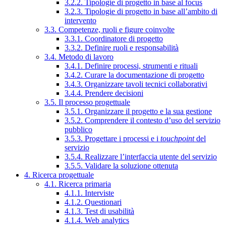
3.2.2. Tipologie di progetto in base al focus
3.2.3. Tipologie di progetto in base all’ambito di
intervento
3.3. Competenze, ruoli e figure coinvolte
3.3.1. Coordinatore di progetto
3.3.2. Definire ruoli e responsabilità
3.4. Metodo di lavoro
3.4.1. Definire processi, strumenti e rituali
3.4.2. Curare la documentazione di progetto
3.4.3. Organizzare tavoli tecnici collaborativi
3.4.4. Prendere decisioni
3.5. Il processo progettuale
3.5.1. Organizzare il progetto e la sua gestione
3.5.2. Comprendere il contesto d’uso del servizio
pubblico
3.5.3. Progettare i processi e i
touchpoint
del
servizio
3.5.4. Realizzare l’interfaccia utente del servizio
3.5.5. Validare la soluzione ottenuta
4. Ricerca progettuale
4.1. Ricerca primaria
4.1.1. Interviste
4.1.2. Questionari
4.1.3. Test di usabilità
4.1.4. Web analytics