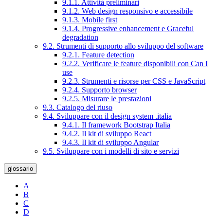
9.1.1. Attività preliminari
9.1.2. Web design responsivo e accessibile
9.1.3. Mobile first
9.1.4. Progressive enhancement e Graceful
degradation
9.2. Strumenti di supporto allo sviluppo del software
9.2.1. Feature detection
9.2.2. Verificare le feature disponibili con Can I
use
9.2.3. Strumenti e risorse per CSS e JavaScript
9.2.4. Supporto browser
9.2.5. Misurare le prestazioni
9.3. Catalogo del riuso
9.4. Sviluppare con il design system .italia
9.4.1. Il framework Bootstrap Italia
9.4.2. Il kit di sviluppo React
9.4.3. Il kit di sviluppo Angular
9.5. Sviluppare con i modelli di sito e servizi
glossario
A
B
C
D