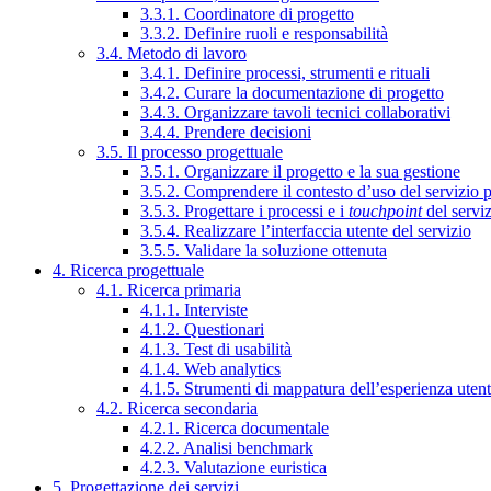
3.3.1. Coordinatore di progetto
3.3.2. Definire ruoli e responsabilità
3.4. Metodo di lavoro
3.4.1. Definire processi, strumenti e rituali
3.4.2. Curare la documentazione di progetto
3.4.3. Organizzare tavoli tecnici collaborativi
3.4.4. Prendere decisioni
3.5. Il processo progettuale
3.5.1. Organizzare il progetto e la sua gestione
3.5.2. Comprendere il contesto d’uso del servizio 
3.5.3. Progettare i processi e i
touchpoint
del servi
3.5.4. Realizzare l’interfaccia utente del servizio
3.5.5. Validare la soluzione ottenuta
4. Ricerca progettuale
4.1. Ricerca primaria
4.1.1. Interviste
4.1.2. Questionari
4.1.3. Test di usabilità
4.1.4. Web analytics
4.1.5. Strumenti di mappatura dell’esperienza uten
4.2. Ricerca secondaria
4.2.1. Ricerca documentale
4.2.2. Analisi benchmark
4.2.3. Valutazione euristica
5. Progettazione dei servizi