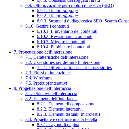
6.8.3. Consenso dei soggetti ritratti
6.9. Ottimizzazione per i motori di ricerca (SEO)
6.9.1. I fattori
on-page
6.9.2. I fattori
off-page
6.9.3. Strumenti di diagnostica SEO: Search Cons
6.10. Gestire i contenuti
6.10.1. L’inventario dei contenuti
6.10.2. Revisionare i contenuti
6.10.3. Migrare i contenuti
6.10.4. Pubblicare i contenuti
7. Progettazione dell’interazione
7.1. Caratteristiche dell’interazione
7.2. User stories per definire l’interazione
7.2.1. Differenza tra scenari e user stories
7.3. Flussi di interazione
7.4. Wireframe
7.5. Prototipi interattivi
8. Progettazione dell’interfaccia
8.1. Obiettivi dell’interfaccia
8.2. Elementi dell’interfaccia
8.2.1. Elementi di composizione
8.2.2. Elementi interattivi
8.2.3. Elementi testuali (microtesti)
8.3. Progettare e costruire in alta fedeltà
8.3.1. Layout di pagina