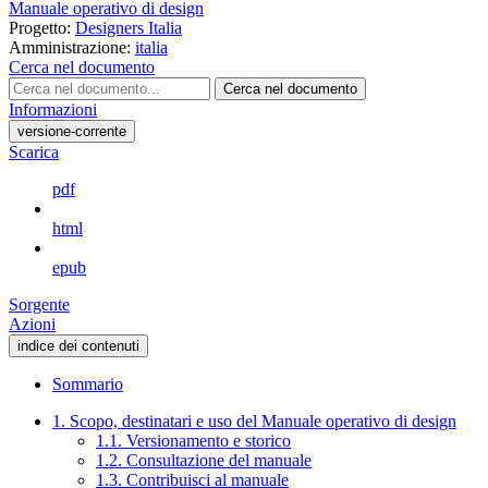
Manuale operativo di design
Progetto:
Designers Italia
Amministrazione:
italia
Cerca nel documento
Cerca nel documento
Informazioni
versione-corrente
Scarica
pdf
html
epub
Sorgente
Azioni
indice dei contenuti
Sommario
1. Scopo, destinatari e uso del Manuale operativo di design
1.1. Versionamento e storico
1.2. Consultazione del manuale
1.3. Contribuisci al manuale