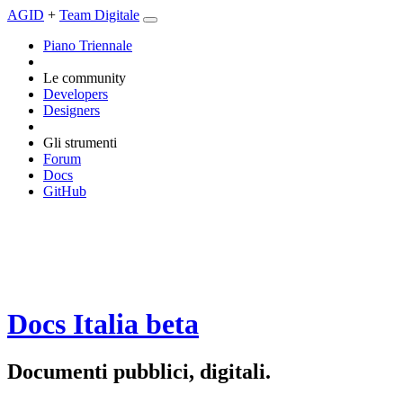
AGID
+
Team Digitale
Piano Triennale
Le community
Developers
Designers
Gli strumenti
Forum
Docs
GitHub
Docs Italia
beta
Documenti pubblici, digitali.