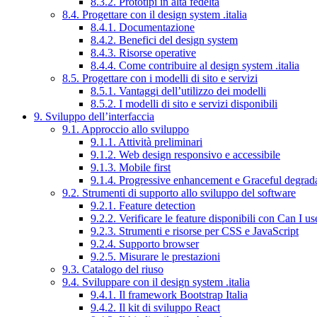
8.3.2. Prototipi in alta fedeltà
8.4. Progettare con il design system .italia
8.4.1. Documentazione
8.4.2. Benefici del design system
8.4.3. Risorse operative
8.4.4. Come contribuire al design system .italia
8.5. Progettare con i modelli di sito e servizi
8.5.1. Vantaggi dell’utilizzo dei modelli
8.5.2. I modelli di sito e servizi disponibili
9. Sviluppo dell’interfaccia
9.1. Approccio allo sviluppo
9.1.1. Attività preliminari
9.1.2. Web design responsivo e accessibile
9.1.3. Mobile first
9.1.4. Progressive enhancement e Graceful degrad
9.2. Strumenti di supporto allo sviluppo del software
9.2.1. Feature detection
9.2.2. Verificare le feature disponibili con Can I us
9.2.3. Strumenti e risorse per CSS e JavaScript
9.2.4. Supporto browser
9.2.5. Misurare le prestazioni
9.3. Catalogo del riuso
9.4. Sviluppare con il design system .italia
9.4.1. Il framework Bootstrap Italia
9.4.2. Il kit di sviluppo React