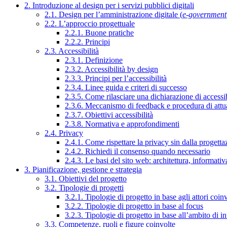
2. Introduzione al design per i servizi pubblici digitali
2.1. Design per l’amministrazione digitale (
e-government
2.2. L’approccio progettuale
2.2.1. Buone pratiche
2.2.2. Principi
2.3. Accessibilità
2.3.1. Definizione
2.3.2. Accessibilità by design
2.3.3. Principi per l’accessibilità
2.3.4. Linee guida e criteri di successo
2.3.5. Come rilasciare una dichiarazione di accessib
2.3.6. Meccanismo di feedback e procedura di attu
2.3.7. Obiettivi accessibilità
2.3.8. Normativa e approfondimenti
2.4. Privacy
2.4.1. Come rispettare la privacy sin dalla progettaz
2.4.2. Richiedi il consenso quando necessario
2.4.3. Le basi del sito web: architettura, informati
3. Pianificazione, gestione e strategia
3.1. Obiettivi del progetto
3.2. Tipologie di progetti
3.2.1. Tipologie di progetto in base agli attori coinv
3.2.2. Tipologie di progetto in base al focus
3.2.3. Tipologie di progetto in base all’ambito di i
3.3. Competenze, ruoli e figure coinvolte