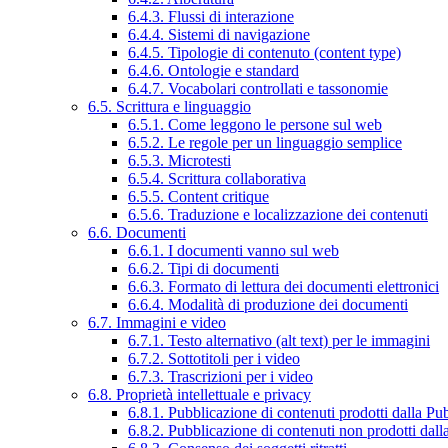
6.4.3. Flussi di interazione
6.4.4. Sistemi di navigazione
6.4.5. Tipologie di contenuto (content type)
6.4.6. Ontologie e standard
6.4.7. Vocabolari controllati e tassonomie
6.5. Scrittura e linguaggio
6.5.1. Come leggono le persone sul web
6.5.2. Le regole per un linguaggio semplice
6.5.3. Microtesti
6.5.4. Scrittura collaborativa
6.5.5. Content critique
6.5.6. Traduzione e localizzazione dei contenuti
6.6. Documenti
6.6.1. I documenti vanno sul web
6.6.2. Tipi di documenti
6.6.3. Formato di lettura dei documenti elettronici
6.6.4. Modalità di produzione dei documenti
6.7. Immagini e video
6.7.1. Testo alternativo (alt text) per le immagini
6.7.2. Sottotitoli per i video
6.7.3. Trascrizioni per i video
6.8. Proprietà intellettuale e privacy
6.8.1. Pubblicazione di contenuti prodotti dalla P
6.8.2. Pubblicazione di contenuti non prodotti dal