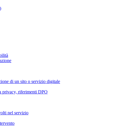
)
ilità
azione
ione di un sito o servizio digitale
va privacy, riferimenti DPO
olti nel servizio
ntervento