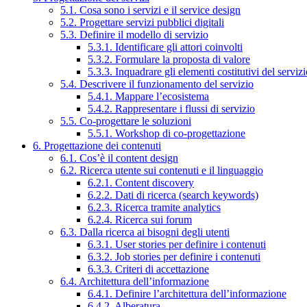
5.1. Cosa sono i servizi e il service design
5.2. Progettare servizi pubblici digitali
5.3. Definire il modello di servizio
5.3.1. Identificare gli attori coinvolti
5.3.2. Formulare la proposta di valore
5.3.3. Inquadrare gli elementi costitutivi del serviz
5.4. Descrivere il funzionamento del servizio
5.4.1. Mappare l’ecosistema
5.4.2. Rappresentare i flussi di servizio
5.5. Co-progettare le soluzioni
5.5.1. Workshop di co-progettazione
6. Progettazione dei contenuti
6.1. Cos’è il content design
6.2. Ricerca utente sui contenuti e il linguaggio
6.2.1. Content discovery
6.2.2. Dati di ricerca (search keywords)
6.2.3. Ricerca tramite analytics
6.2.4. Ricerca sui forum
6.3. Dalla ricerca ai bisogni degli utenti
6.3.1. User stories per definire i contenuti
6.3.2. Job stories per definire i contenuti
6.3.3. Criteri di accettazione
6.4. Architettura dell’informazione
6.4.1. Definire l’architettura dell’informazione
6.4.2. Alberatura