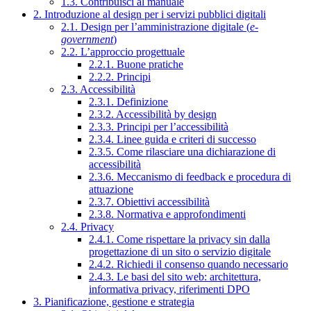
1.3. Contribuisci al manuale
2. Introduzione al design per i servizi pubblici digitali
2.1. Design per l’amministrazione digitale (
e-
government
)
2.2. L’approccio progettuale
2.2.1. Buone pratiche
2.2.2. Principi
2.3. Accessibilità
2.3.1. Definizione
2.3.2. Accessibilità by design
2.3.3. Principi per l’accessibilità
2.3.4. Linee guida e criteri di successo
2.3.5. Come rilasciare una dichiarazione di
accessibilità
2.3.6. Meccanismo di feedback e procedura di
attuazione
2.3.7. Obiettivi accessibilità
2.3.8. Normativa e approfondimenti
2.4. Privacy
2.4.1. Come rispettare la privacy sin dalla
progettazione di un sito o servizio digitale
2.4.2. Richiedi il consenso quando necessario
2.4.3. Le basi del sito web: architettura,
informativa privacy, riferimenti DPO
3. Pianificazione, gestione e strategia