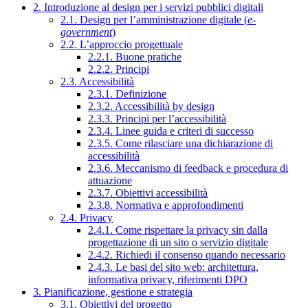
2. Introduzione al design per i servizi pubblici digitali
2.1. Design per l’amministrazione digitale (
e-
government
)
2.2. L’approccio progettuale
2.2.1. Buone pratiche
2.2.2. Principi
2.3. Accessibilità
2.3.1. Definizione
2.3.2. Accessibilità by design
2.3.3. Principi per l’accessibilità
2.3.4. Linee guida e criteri di successo
2.3.5. Come rilasciare una dichiarazione di
accessibilità
2.3.6. Meccanismo di feedback e procedura di
attuazione
2.3.7. Obiettivi accessibilità
2.3.8. Normativa e approfondimenti
2.4. Privacy
2.4.1. Come rispettare la privacy sin dalla
progettazione di un sito o servizio digitale
2.4.2. Richiedi il consenso quando necessario
2.4.3. Le basi del sito web: architettura,
informativa privacy, riferimenti DPO
3. Pianificazione, gestione e strategia
3.1. Obiettivi del progetto