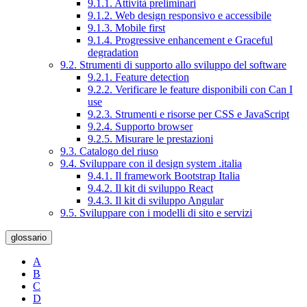
9.1.1. Attività preliminari
9.1.2. Web design responsivo e accessibile
9.1.3. Mobile first
9.1.4. Progressive enhancement e Graceful
degradation
9.2. Strumenti di supporto allo sviluppo del software
9.2.1. Feature detection
9.2.2. Verificare le feature disponibili con Can I
use
9.2.3. Strumenti e risorse per CSS e JavaScript
9.2.4. Supporto browser
9.2.5. Misurare le prestazioni
9.3. Catalogo del riuso
9.4. Sviluppare con il design system .italia
9.4.1. Il framework Bootstrap Italia
9.4.2. Il kit di sviluppo React
9.4.3. Il kit di sviluppo Angular
9.5. Sviluppare con i modelli di sito e servizi
glossario
A
B
C
D