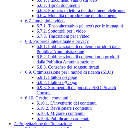
6.6.1. I documenti vanno sul web
6.6.2. Tipi di documenti
6.6.3. Formato di lettura dei documenti elettronici
6.6.4. Modalità di produzione dei documenti
6.7. Immagini e video
6.7.1. Testo alternativo (alt text) per le immagini
6.7.2. Sottotitoli per i video
6.7.3. Trascrizioni per i video
6.8. Proprietà intellettuale e privacy
6.8.1. Pubblicazione di contenuti prodotti dalla
Pubblica Amministrazione
6.8.2. Pubblicazione di contenuti non prodotti
dalla Pubblica Amministrazione
6.8.3. Consenso dei soggetti ritratti
6.9. Ottimizzazione per i motori di ricerca (SEO)
6.9.1. I fattori
on-page
6.9.2. I fattori
off-page
6.9.3. Strumenti di diagnostica SEO: Search
Console
6.10. Gestire i contenuti
6.10.1. L’inventario dei contenuti
6.10.2. Revisionare i contenuti
6.10.3. Migrare i contenuti
6.10.4. Pubblicare i contenuti
7. Progettazione dell’interazione