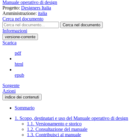
Manuale operativo di design
Progetto:
Designers Italia
Amministrazione:
italia
Cerca nel documento
Cerca nel documento
Informazioni
versione-corrente
Scarica
pdf
html
epub
Sorgente
Azioni
indice dei contenuti
Sommario
1. Scopo, destinatari e uso del Manuale operativo di design
1.1. Versionamento e storico
1.2. Consultazione del manuale
1.3. Contribuisci al manuale