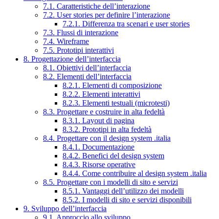
7.1. Caratteristiche dell’interazione
7.2. User stories per definire l’interazione
7.2.1. Differenza tra scenari e user stories
7.3. Flussi di interazione
7.4. Wireframe
7.5. Prototipi interattivi
8. Progettazione dell’interfaccia
8.1. Obiettivi dell’interfaccia
8.2. Elementi dell’interfaccia
8.2.1. Elementi di composizione
8.2.2. Elementi interattivi
8.2.3. Elementi testuali (microtesti)
8.3. Progettare e costruire in alta fedeltà
8.3.1. Layout di pagina
8.3.2. Prototipi in alta fedeltà
8.4. Progettare con il design system .italia
8.4.1. Documentazione
8.4.2. Benefici del design system
8.4.3. Risorse operative
8.4.4. Come contribuire al design system .italia
8.5. Progettare con i modelli di sito e servizi
8.5.1. Vantaggi dell’utilizzo dei modelli
8.5.2. I modelli di sito e servizi disponibili
9. Sviluppo dell’interfaccia
9.1. Approccio allo sviluppo