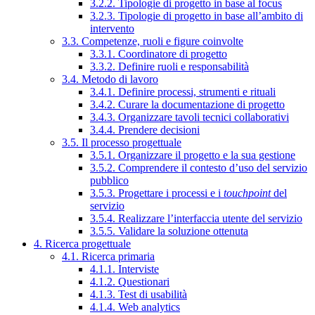
3.2.2. Tipologie di progetto in base al focus
3.2.3. Tipologie di progetto in base all’ambito di
intervento
3.3. Competenze, ruoli e figure coinvolte
3.3.1. Coordinatore di progetto
3.3.2. Definire ruoli e responsabilità
3.4. Metodo di lavoro
3.4.1. Definire processi, strumenti e rituali
3.4.2. Curare la documentazione di progetto
3.4.3. Organizzare tavoli tecnici collaborativi
3.4.4. Prendere decisioni
3.5. Il processo progettuale
3.5.1. Organizzare il progetto e la sua gestione
3.5.2. Comprendere il contesto d’uso del servizio
pubblico
3.5.3. Progettare i processi e i
touchpoint
del
servizio
3.5.4. Realizzare l’interfaccia utente del servizio
3.5.5. Validare la soluzione ottenuta
4. Ricerca progettuale
4.1. Ricerca primaria
4.1.1. Interviste
4.1.2. Questionari
4.1.3. Test di usabilità
4.1.4. Web analytics