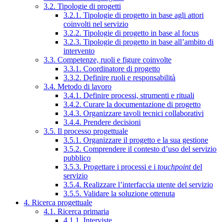
3.2. Tipologie di progetti
3.2.1. Tipologie di progetto in base agli attori
coinvolti nel servizio
3.2.2. Tipologie di progetto in base al focus
3.2.3. Tipologie di progetto in base all’ambito di
intervento
3.3. Competenze, ruoli e figure coinvolte
3.3.1. Coordinatore di progetto
3.3.2. Definire ruoli e responsabilità
3.4. Metodo di lavoro
3.4.1. Definire processi, strumenti e rituali
3.4.2. Curare la documentazione di progetto
3.4.3. Organizzare tavoli tecnici collaborativi
3.4.4. Prendere decisioni
3.5. Il processo progettuale
3.5.1. Organizzare il progetto e la sua gestione
3.5.2. Comprendere il contesto d’uso del servizio
pubblico
3.5.3. Progettare i processi e i
touchpoint
del
servizio
3.5.4. Realizzare l’interfaccia utente del servizio
3.5.5. Validare la soluzione ottenuta
4. Ricerca progettuale
4.1. Ricerca primaria
4.1.1. Interviste