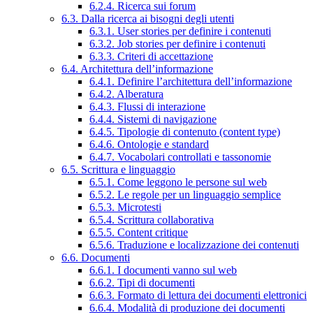
6.2.4. Ricerca sui forum
6.3. Dalla ricerca ai bisogni degli utenti
6.3.1. User stories per definire i contenuti
6.3.2. Job stories per definire i contenuti
6.3.3. Criteri di accettazione
6.4. Architettura dell’informazione
6.4.1. Definire l’architettura dell’informazione
6.4.2. Alberatura
6.4.3. Flussi di interazione
6.4.4. Sistemi di navigazione
6.4.5. Tipologie di contenuto (content type)
6.4.6. Ontologie e standard
6.4.7. Vocabolari controllati e tassonomie
6.5. Scrittura e linguaggio
6.5.1. Come leggono le persone sul web
6.5.2. Le regole per un linguaggio semplice
6.5.3. Microtesti
6.5.4. Scrittura collaborativa
6.5.5. Content critique
6.5.6. Traduzione e localizzazione dei contenuti
6.6. Documenti
6.6.1. I documenti vanno sul web
6.6.2. Tipi di documenti
6.6.3. Formato di lettura dei documenti elettronici
6.6.4. Modalità di produzione dei documenti