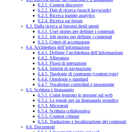
6.2.1. Content discovery
6.2.2. Dati di ricerca (search keywords)
6.2.3. Ricerca tramite analytics
6.2.4. Ricerca sui forum
6.3. Dalla ricerca ai bisogni degli utenti
6.3.1. User stories per definire i contenuti
6.3.2. Job stories per definire i contenuti
6.3.3. Criteri di accettazione
6.4. Architettura dell’informazione
6.4.1. Definire l’architettura dell’informazione
6.4.2. Alberatura
6.4.3. Flussi di interazione
6.4.4. Sistemi di navigazione
6.4.5. Tipologie di contenuto (content type)
6.4.6. Ontologie e standard
6.4.7. Vocabolari controllati e tassonomie
6.5. Scrittura e linguaggio
6.5.1. Come leggono le persone sul web
6.5.2. Le regole per un linguaggio semplice
6.5.3. Microtesti
6.5.4. Scrittura collaborativa
6.5.5. Content critique
6.5.6. Traduzione e localizzazione dei contenuti
6.6. Documenti