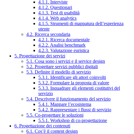
4.1.1. Interviste
4.1.2. Questionari
4.1.3. Test di usabilità
4.1.4. Web analytics
4.1.5. Strumenti di mappatura dell’esperienza
utente
4.2. Ricerca secondaria
4.2.1. Ricerca documentale
4.2.2. Analisi benchmark
4.2.3. Valutazione euristica
5. Progettazione dei servizi
5.1. Cosa sono i servizi e il service design
5.2. Progettare servizi pubblici digitali
5.3. Definire il modello di servizio
5.3.1. Identificare gli attori coinvolti
5.3.2. Formulare la proposta di valore
5.3.3. Inquadrare gli elementi costitutivi del
servizio
5.4. Descrivere il funzionamento del servizio
5.4.1. Mappare l’ecosistema
5.4.2. Rappresentare i flussi di servizio
5.5. Co-progettare le soluzioni
5.5.1. Workshop di co-progettazione
6. Progettazione dei contenuti
6.1. Cos’è il content design