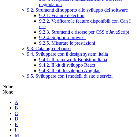
degradation
9.2. Strumenti di supporto allo sviluppo del software
9.2.1. Feature detection
9.2.2. Verificare le feature disponibili con Can I
use
9.2.3. Strumenti e risorse per CSS e JavaScript
9.2.4. Supporto browser
9.2.5. Misurare le prestazioni
9.3. Catalogo del riuso
9.4. Sviluppare con il design system .italia
9.4.1. Il framework Bootstrap Italia
9.4.2. Il kit di sviluppo React
9.4.3. Il kit di sviluppo Angular
9.5. Sviluppare con i modelli di sito e servizi
None
None
A
B
C
D
E
I
M