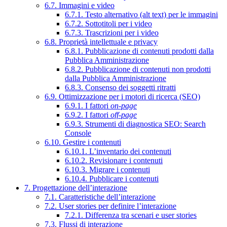
6.7. Immagini e video
6.7.1. Testo alternativo (alt text) per le immagini
6.7.2. Sottotitoli per i video
6.7.3. Trascrizioni per i video
6.8. Proprietà intellettuale e privacy
6.8.1. Pubblicazione di contenuti prodotti dalla
Pubblica Amministrazione
6.8.2. Pubblicazione di contenuti non prodotti
dalla Pubblica Amministrazione
6.8.3. Consenso dei soggetti ritratti
6.9. Ottimizzazione per i motori di ricerca (SEO)
6.9.1. I fattori
on-page
6.9.2. I fattori
off-page
6.9.3. Strumenti di diagnostica SEO: Search
Console
6.10. Gestire i contenuti
6.10.1. L’inventario dei contenuti
6.10.2. Revisionare i contenuti
6.10.3. Migrare i contenuti
6.10.4. Pubblicare i contenuti
7. Progettazione dell’interazione
7.1. Caratteristiche dell’interazione
7.2. User stories per definire l’interazione
7.2.1. Differenza tra scenari e user stories
7.3. Flussi di interazione