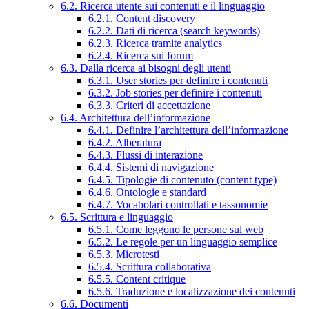
6.2. Ricerca utente sui contenuti e il linguaggio
6.2.1. Content discovery
6.2.2. Dati di ricerca (search keywords)
6.2.3. Ricerca tramite analytics
6.2.4. Ricerca sui forum
6.3. Dalla ricerca ai bisogni degli utenti
6.3.1. User stories per definire i contenuti
6.3.2. Job stories per definire i contenuti
6.3.3. Criteri di accettazione
6.4. Architettura dell’informazione
6.4.1. Definire l’architettura dell’informazione
6.4.2. Alberatura
6.4.3. Flussi di interazione
6.4.4. Sistemi di navigazione
6.4.5. Tipologie di contenuto (content type)
6.4.6. Ontologie e standard
6.4.7. Vocabolari controllati e tassonomie
6.5. Scrittura e linguaggio
6.5.1. Come leggono le persone sul web
6.5.2. Le regole per un linguaggio semplice
6.5.3. Microtesti
6.5.4. Scrittura collaborativa
6.5.5. Content critique
6.5.6. Traduzione e localizzazione dei contenuti
6.6. Documenti