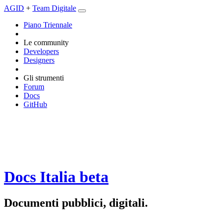
AGID
+
Team Digitale
Piano Triennale
Le community
Developers
Designers
Gli strumenti
Forum
Docs
GitHub
Docs Italia
beta
Documenti pubblici, digitali.