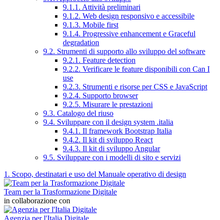
9.1.1. Attività preliminari
9.1.2. Web design responsivo e accessibile
9.1.3. Mobile first
9.1.4. Progressive enhancement e Graceful
degradation
9.2. Strumenti di supporto allo sviluppo del software
9.2.1. Feature detection
9.2.2. Verificare le feature disponibili con Can I
use
9.2.3. Strumenti e risorse per CSS e JavaScript
9.2.4. Supporto browser
9.2.5. Misurare le prestazioni
9.3. Catalogo del riuso
9.4. Sviluppare con il design system .italia
9.4.1. Il framework Bootstrap Italia
9.4.2. Il kit di sviluppo React
9.4.3. Il kit di sviluppo Angular
9.5. Sviluppare con i modelli di sito e servizi
1. Scopo, destinatari e uso del Manuale operativo di design
Team per la Trasformazione Digitale
in collaborazione con
Agenzia per l'Italia Digitale