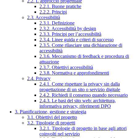
2.2. L’approccio progettuale
2.2.1. Buone pratiche
2.2.2. Principi
2.3. Accessibilità
2.3.1. Definizione
2.3.2. Accessibilità by design
2.3.3. Principi per l’accessibilità
2.3.4. Linee guida e criteri di successo
2.3.5. Come rilasciare una dichiarazione di
accessibilità
2.3.6. Meccanismo di feedback e procedura di
attuazione
2.3.7. Obiettivi accessibilità
2.3.8. Normativa e approfondimenti
2.4. Privacy
2.4.1. Come rispettare la privacy sin dalla
progettazione di un sito o servizio digitale
2.4.2. Richiedi il consenso quando necessario
2.4.3. Le basi del sito web: architettura,
informativa privacy, riferimenti DPO
3. Pianificazione, gestione e strategia
3.1. Obiettivi del progetto
3.2. Tipologie di progetti
3.2.1. Tipologie di progetto in base agli attori
coinvolti nel servizio