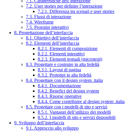
7.1. Caratteristiche dell’interazione
7.2. User stories per definire l’interazione
7.2.1. Differenza tra scenari e user stories
7.3. Flussi di interazione
7.4. Wireframe
7.5. Prototipi interattivi
8. Progettazione dell’interfaccia
8.1. Obiettivi dell’interfaccia
8.2. Elementi dell’interfaccia
8.2.1. Elementi di composizione
8.2.2. Elementi interattivi
8.2.3. Elementi testuali (microtesti)
8.3. Progettare e costruire in alta fedeltà
8.3.1. Layout di pagina
8.3.2. Prototipi in alta fedeltà
8.4. Progettare con il design system .italia
8.4.1. Documentazione
8.4.2. Benefici del design system
8.4.3. Risorse operative
8.4.4. Come contribuire al design system .italia
8.5. Progettare con i modelli di sito e servizi
8.5.1. Vantaggi dell’utilizzo dei modelli
8.5.2. I modelli di sito e servizi disponibili
9. Sviluppo dell’interfaccia
9.1. Approccio allo sviluppo