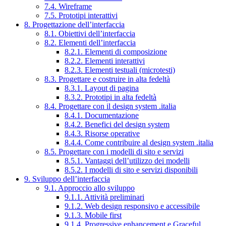
7.4. Wireframe
7.5. Prototipi interattivi
8. Progettazione dell’interfaccia
8.1. Obiettivi dell’interfaccia
8.2. Elementi dell’interfaccia
8.2.1. Elementi di composizione
8.2.2. Elementi interattivi
8.2.3. Elementi testuali (microtesti)
8.3. Progettare e costruire in alta fedeltà
8.3.1. Layout di pagina
8.3.2. Prototipi in alta fedeltà
8.4. Progettare con il design system .italia
8.4.1. Documentazione
8.4.2. Benefici del design system
8.4.3. Risorse operative
8.4.4. Come contribuire al design system .italia
8.5. Progettare con i modelli di sito e servizi
8.5.1. Vantaggi dell’utilizzo dei modelli
8.5.2. I modelli di sito e servizi disponibili
9. Sviluppo dell’interfaccia
9.1. Approccio allo sviluppo
9.1.1. Attività preliminari
9.1.2. Web design responsivo e accessibile
9.1.3. Mobile first
9.1.4. Progressive enhancement e Graceful