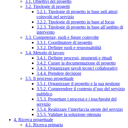
3.1. Obiettivi del progetto
3.2. Tipologie di progetti
3.2.1. Tipologie di progetto in base agli attori
coinvolti nel servizio
3.2.2. Tipologie di progetto in base al focus
3.2.3. Tipologie di progetto in base all’ambito di
intervento
3.3. Competenze, ruoli e figure coinvolte
3.3.1. Coordinatore di progetto
3.3.2. Definire ruoli e responsabilità
3.4. Metodo di lavoro
3.4.1. Definire processi, strumenti e rituali
3.4.2. Curare la documentazione di progetto
3.4.3. Organizzare tavoli tecnici collaborativi
3.4.4. Prendere decisioni
3.5. Il processo progettuale
3.5.1. Organizzare il progetto e la sua gestione
3.5.2. Comprendere il contesto d’uso del servizio
pubblico
3.5.3. Progettare i processi e i
touchpoint
del
servizio
3.5.4. Realizzare l’interfaccia utente del servizio
3.5.5. Validare la soluzione ottenuta
4. Ricerca progettuale
4.1. Ricerca primaria