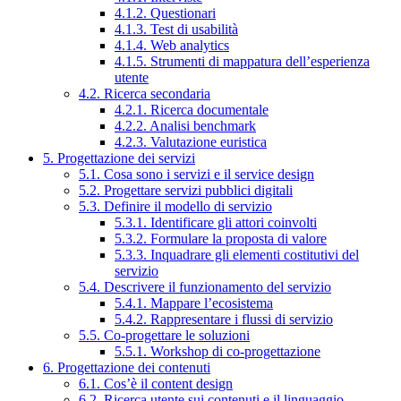
4.1.2. Questionari
4.1.3. Test di usabilità
4.1.4. Web analytics
4.1.5. Strumenti di mappatura dell’esperienza
utente
4.2. Ricerca secondaria
4.2.1. Ricerca documentale
4.2.2. Analisi benchmark
4.2.3. Valutazione euristica
5. Progettazione dei servizi
5.1. Cosa sono i servizi e il service design
5.2. Progettare servizi pubblici digitali
5.3. Definire il modello di servizio
5.3.1. Identificare gli attori coinvolti
5.3.2. Formulare la proposta di valore
5.3.3. Inquadrare gli elementi costitutivi del
servizio
5.4. Descrivere il funzionamento del servizio
5.4.1. Mappare l’ecosistema
5.4.2. Rappresentare i flussi di servizio
5.5. Co-progettare le soluzioni
5.5.1. Workshop di co-progettazione
6. Progettazione dei contenuti
6.1. Cos’è il content design
6.2. Ricerca utente sui contenuti e il linguaggio