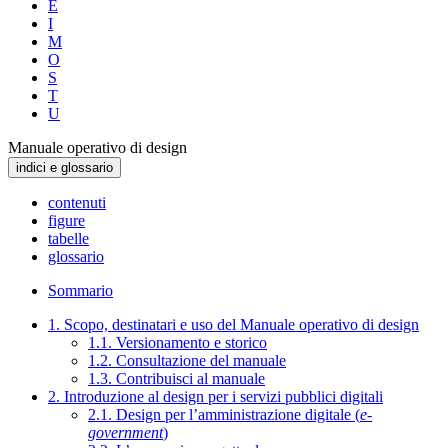
E
I
M
O
S
T
U
Manuale operativo di design
indici e glossario
contenuti
figure
tabelle
glossario
Sommario
1. Scopo, destinatari e uso del Manuale operativo di design
1.1. Versionamento e storico
1.2. Consultazione del manuale
1.3. Contribuisci al manuale
2. Introduzione al design per i servizi pubblici digitali
2.1. Design per l’amministrazione digitale (
e-
government
)