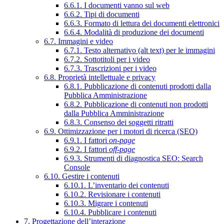
6.6.1. I documenti vanno sul web
6.6.2. Tipi di documenti
6.6.3. Formato di lettura dei documenti elettronici
6.6.4. Modalità di produzione dei documenti
6.7. Immagini e video
6.7.1. Testo alternativo (alt text) per le immagini
6.7.2. Sottotitoli per i video
6.7.3. Trascrizioni per i video
6.8. Proprietà intellettuale e privacy
6.8.1. Pubblicazione di contenuti prodotti dalla
Pubblica Amministrazione
6.8.2. Pubblicazione di contenuti non prodotti
dalla Pubblica Amministrazione
6.8.3. Consenso dei soggetti ritratti
6.9. Ottimizzazione per i motori di ricerca (SEO)
6.9.1. I fattori
on-page
6.9.2. I fattori
off-page
6.9.3. Strumenti di diagnostica SEO: Search
Console
6.10. Gestire i contenuti
6.10.1. L’inventario dei contenuti
6.10.2. Revisionare i contenuti
6.10.3. Migrare i contenuti
6.10.4. Pubblicare i contenuti
7. Progettazione dell’interazione