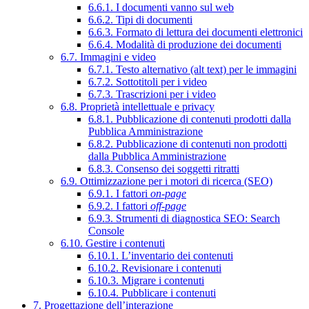
6.6.1. I documenti vanno sul web
6.6.2. Tipi di documenti
6.6.3. Formato di lettura dei documenti elettronici
6.6.4. Modalità di produzione dei documenti
6.7. Immagini e video
6.7.1. Testo alternativo (alt text) per le immagini
6.7.2. Sottotitoli per i video
6.7.3. Trascrizioni per i video
6.8. Proprietà intellettuale e privacy
6.8.1. Pubblicazione di contenuti prodotti dalla
Pubblica Amministrazione
6.8.2. Pubblicazione di contenuti non prodotti
dalla Pubblica Amministrazione
6.8.3. Consenso dei soggetti ritratti
6.9. Ottimizzazione per i motori di ricerca (SEO)
6.9.1. I fattori
on-page
6.9.2. I fattori
off-page
6.9.3. Strumenti di diagnostica SEO: Search
Console
6.10. Gestire i contenuti
6.10.1. L’inventario dei contenuti
6.10.2. Revisionare i contenuti
6.10.3. Migrare i contenuti
6.10.4. Pubblicare i contenuti
7. Progettazione dell’interazione