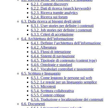
6.2.1. Content discovery
6.2.2. Dati di ricerca (search keywords)
6.2.3. Ricerca tramite analytics
6.2.4. Ricerca sui forum
6.3. Dalla ricerca ai bisogni degli utenti
6.3.1. User stories per definire i contenuti
6.3.2. Job stories per definire i contenuti
6.3.3. Criteri di accettazione
6.4. Architettura dell’informazione
6.4.1. Definire l’architettura dell’informazione
6.4.2. Alberatura
6.4.3. Flussi di interazione
6.4.4. Sistemi di navigazione
6.4.5. Tipologie di contenuto (content type)
6.4.6. Ontologie e standard
6.4.7. Vocabolari controllati e tassonomie
6.5. Scrittura e linguaggio
6.5.1. Come leggono le persone sul web
6.5.2. Le regole per un linguaggio semplice
6.5.3. Microtesti
6.5.4. Scrittura collaborativa
6.5.5. Content critique
6.5.6. Traduzione e localizzazione dei contenuti
6.6. Documenti