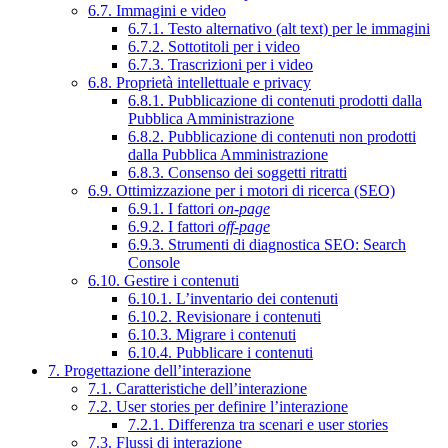
6.7. Immagini e video
6.7.1. Testo alternativo (alt text) per le immagini
6.7.2. Sottotitoli per i video
6.7.3. Trascrizioni per i video
6.8. Proprietà intellettuale e privacy
6.8.1. Pubblicazione di contenuti prodotti dalla
Pubblica Amministrazione
6.8.2. Pubblicazione di contenuti non prodotti
dalla Pubblica Amministrazione
6.8.3. Consenso dei soggetti ritratti
6.9. Ottimizzazione per i motori di ricerca (SEO)
6.9.1. I fattori
on-page
6.9.2. I fattori
off-page
6.9.3. Strumenti di diagnostica SEO: Search
Console
6.10. Gestire i contenuti
6.10.1. L’inventario dei contenuti
6.10.2. Revisionare i contenuti
6.10.3. Migrare i contenuti
6.10.4. Pubblicare i contenuti
7. Progettazione dell’interazione
7.1. Caratteristiche dell’interazione
7.2. User stories per definire l’interazione
7.2.1. Differenza tra scenari e user stories
7.3. Flussi di interazione