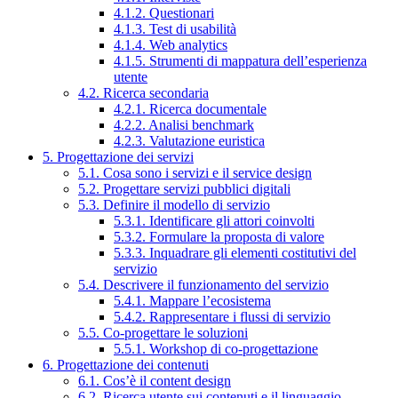
4.1.2. Questionari
4.1.3. Test di usabilità
4.1.4. Web analytics
4.1.5. Strumenti di mappatura dell’esperienza
utente
4.2. Ricerca secondaria
4.2.1. Ricerca documentale
4.2.2. Analisi benchmark
4.2.3. Valutazione euristica
5. Progettazione dei servizi
5.1. Cosa sono i servizi e il service design
5.2. Progettare servizi pubblici digitali
5.3. Definire il modello di servizio
5.3.1. Identificare gli attori coinvolti
5.3.2. Formulare la proposta di valore
5.3.3. Inquadrare gli elementi costitutivi del
servizio
5.4. Descrivere il funzionamento del servizio
5.4.1. Mappare l’ecosistema
5.4.2. Rappresentare i flussi di servizio
5.5. Co-progettare le soluzioni
5.5.1. Workshop di co-progettazione
6. Progettazione dei contenuti
6.1. Cos’è il content design
6.2. Ricerca utente sui contenuti e il linguaggio