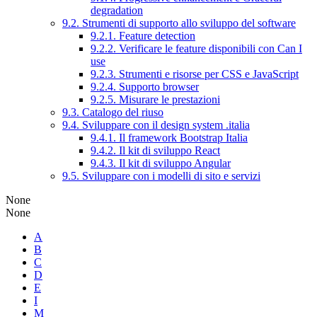
degradation
9.2. Strumenti di supporto allo sviluppo del software
9.2.1. Feature detection
9.2.2. Verificare le feature disponibili con Can I
use
9.2.3. Strumenti e risorse per CSS e JavaScript
9.2.4. Supporto browser
9.2.5. Misurare le prestazioni
9.3. Catalogo del riuso
9.4. Sviluppare con il design system .italia
9.4.1. Il framework Bootstrap Italia
9.4.2. Il kit di sviluppo React
9.4.3. Il kit di sviluppo Angular
9.5. Sviluppare con i modelli di sito e servizi
None
None
A
B
C
D
E
I
M