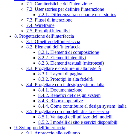
7.1. Caratteristiche dell’interazione
7.2. User stories per definire l’interazione
7.2.1. Differenza tra scenari e user stories
7.3. Flussi di interazione
7.4. Wireframe
7.5. Prototipi interattivi
8. Progettazione dell’interfaccia
8.1. Obiettivi dell’interfaccia
8.2. Elementi dell’interfaccia
8.2.1. Elementi di composizione
8.2.2. Elementi interattivi
8.2.3. Elementi testuali (microtesti)
8.3. Progettare e costruire in alta fedeltà
8.3.1. Layout di pagina
8.3.2. Prototipi in alta fedeltà
8.4. Progettare con il design system .italia
8.4.1. Documentazione
8.4.2. Benefici del design system
8.4.3. Risorse operative
8.4.4. Come contribuire al design system .italia
8.5. Progettare con i modelli di sito e servizi
8.5.1. Vantaggi dell’utilizzo dei modelli
8.5.2. I modelli di sito e servizi disponibili
9. Sviluppo dell’interfaccia
9.1. Approccio allo sviluppo