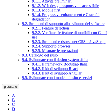
9.1.1. Attività preliminari
9.1.2. Web design responsivo e accessibile
9.1.3. Mobile first
9.1.4. Progressive enhancement e Graceful
degradation
9.2. Strumenti di supporto allo sviluppo del software
9.2.1. Feature detection
9.2.2. Verificare le feature disponibili con Can I
use
9.2.3. Strumenti e risorse per CSS e JavaScript
9.2.4. Supporto browser
9.2.5. Misurare le prestazioni
9.3. Catalogo del riuso
9.4. Sviluppare con il design system .italia
9.4.1. Il framework Bootstrap Italia
9.4.2. Il kit di sviluppo React
9.4.3. Il kit di sviluppo Angular
9.5. Sviluppare con i modelli di sito e servizi
glossario
A
B
C
D