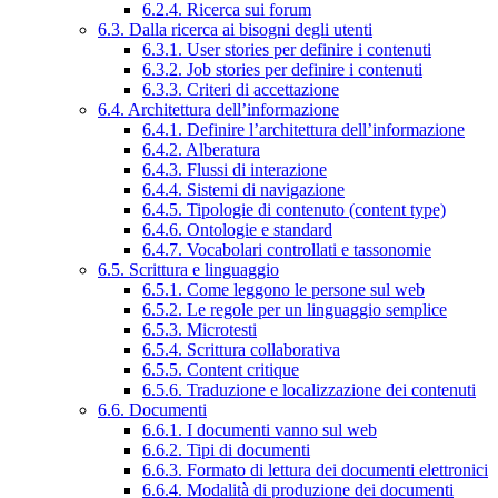
6.2.4. Ricerca sui forum
6.3. Dalla ricerca ai bisogni degli utenti
6.3.1. User stories per definire i contenuti
6.3.2. Job stories per definire i contenuti
6.3.3. Criteri di accettazione
6.4. Architettura dell’informazione
6.4.1. Definire l’architettura dell’informazione
6.4.2. Alberatura
6.4.3. Flussi di interazione
6.4.4. Sistemi di navigazione
6.4.5. Tipologie di contenuto (content type)
6.4.6. Ontologie e standard
6.4.7. Vocabolari controllati e tassonomie
6.5. Scrittura e linguaggio
6.5.1. Come leggono le persone sul web
6.5.2. Le regole per un linguaggio semplice
6.5.3. Microtesti
6.5.4. Scrittura collaborativa
6.5.5. Content critique
6.5.6. Traduzione e localizzazione dei contenuti
6.6. Documenti
6.6.1. I documenti vanno sul web
6.6.2. Tipi di documenti
6.6.3. Formato di lettura dei documenti elettronici
6.6.4. Modalità di produzione dei documenti