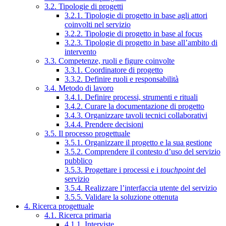
3.2. Tipologie di progetti
3.2.1. Tipologie di progetto in base agli attori
coinvolti nel servizio
3.2.2. Tipologie di progetto in base al focus
3.2.3. Tipologie di progetto in base all’ambito di
intervento
3.3. Competenze, ruoli e figure coinvolte
3.3.1. Coordinatore di progetto
3.3.2. Definire ruoli e responsabilità
3.4. Metodo di lavoro
3.4.1. Definire processi, strumenti e rituali
3.4.2. Curare la documentazione di progetto
3.4.3. Organizzare tavoli tecnici collaborativi
3.4.4. Prendere decisioni
3.5. Il processo progettuale
3.5.1. Organizzare il progetto e la sua gestione
3.5.2. Comprendere il contesto d’uso del servizio
pubblico
3.5.3. Progettare i processi e i
touchpoint
del
servizio
3.5.4. Realizzare l’interfaccia utente del servizio
3.5.5. Validare la soluzione ottenuta
4. Ricerca progettuale
4.1. Ricerca primaria
4.1.1. Interviste