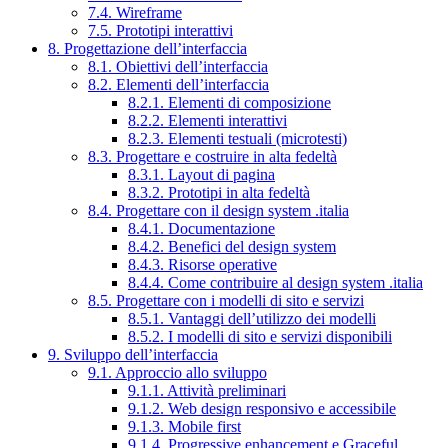
7.4. Wireframe
7.5. Prototipi interattivi
8. Progettazione dell’interfaccia
8.1. Obiettivi dell’interfaccia
8.2. Elementi dell’interfaccia
8.2.1. Elementi di composizione
8.2.2. Elementi interattivi
8.2.3. Elementi testuali (microtesti)
8.3. Progettare e costruire in alta fedeltà
8.3.1. Layout di pagina
8.3.2. Prototipi in alta fedeltà
8.4. Progettare con il design system .italia
8.4.1. Documentazione
8.4.2. Benefici del design system
8.4.3. Risorse operative
8.4.4. Come contribuire al design system .italia
8.5. Progettare con i modelli di sito e servizi
8.5.1. Vantaggi dell’utilizzo dei modelli
8.5.2. I modelli di sito e servizi disponibili
9. Sviluppo dell’interfaccia
9.1. Approccio allo sviluppo
9.1.1. Attività preliminari
9.1.2. Web design responsivo e accessibile
9.1.3. Mobile first
9.1.4. Progressive enhancement e Graceful