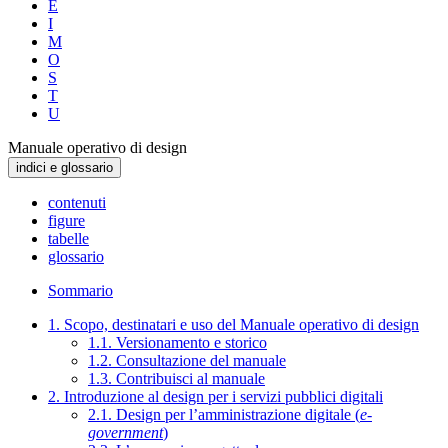
E
I
M
O
S
T
U
Manuale operativo di design
indici e glossario
contenuti
figure
tabelle
glossario
Sommario
1. Scopo, destinatari e uso del Manuale operativo di design
1.1. Versionamento e storico
1.2. Consultazione del manuale
1.3. Contribuisci al manuale
2. Introduzione al design per i servizi pubblici digitali
2.1. Design per l’amministrazione digitale (
e-
government
)