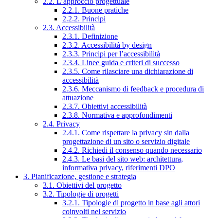
2.2. L’approccio progettuale
2.2.1. Buone pratiche
2.2.2. Principi
2.3. Accessibilità
2.3.1. Definizione
2.3.2. Accessibilità by design
2.3.3. Principi per l’accessibilità
2.3.4. Linee guida e criteri di successo
2.3.5. Come rilasciare una dichiarazione di
accessibilità
2.3.6. Meccanismo di feedback e procedura di
attuazione
2.3.7. Obiettivi accessibilità
2.3.8. Normativa e approfondimenti
2.4. Privacy
2.4.1. Come rispettare la privacy sin dalla
progettazione di un sito o servizio digitale
2.4.2. Richiedi il consenso quando necessario
2.4.3. Le basi del sito web: architettura,
informativa privacy, riferimenti DPO
3. Pianificazione, gestione e strategia
3.1. Obiettivi del progetto
3.2. Tipologie di progetti
3.2.1. Tipologie di progetto in base agli attori
coinvolti nel servizio