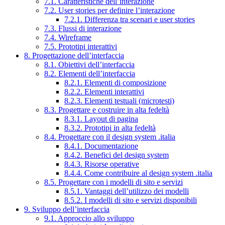
7.1. Caratteristiche dell’interazione
7.2. User stories per definire l’interazione
7.2.1. Differenza tra scenari e user stories
7.3. Flussi di interazione
7.4. Wireframe
7.5. Prototipi interattivi
8. Progettazione dell’interfaccia
8.1. Obiettivi dell’interfaccia
8.2. Elementi dell’interfaccia
8.2.1. Elementi di composizione
8.2.2. Elementi interattivi
8.2.3. Elementi testuali (microtesti)
8.3. Progettare e costruire in alta fedeltà
8.3.1. Layout di pagina
8.3.2. Prototipi in alta fedeltà
8.4. Progettare con il design system .italia
8.4.1. Documentazione
8.4.2. Benefici del design system
8.4.3. Risorse operative
8.4.4. Come contribuire al design system .italia
8.5. Progettare con i modelli di sito e servizi
8.5.1. Vantaggi dell’utilizzo dei modelli
8.5.2. I modelli di sito e servizi disponibili
9. Sviluppo dell’interfaccia
9.1. Approccio allo sviluppo