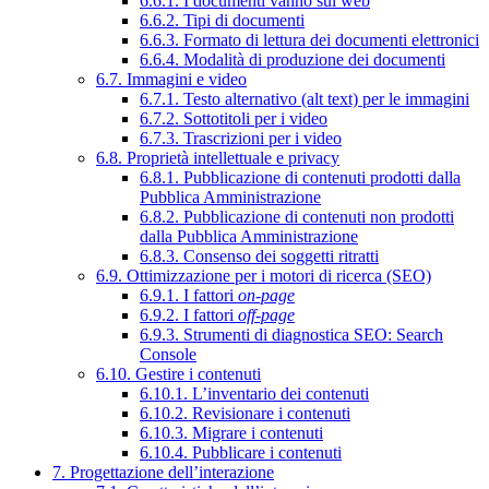
6.6.1. I documenti vanno sul web
6.6.2. Tipi di documenti
6.6.3. Formato di lettura dei documenti elettronici
6.6.4. Modalità di produzione dei documenti
6.7. Immagini e video
6.7.1. Testo alternativo (alt text) per le immagini
6.7.2. Sottotitoli per i video
6.7.3. Trascrizioni per i video
6.8. Proprietà intellettuale e privacy
6.8.1. Pubblicazione di contenuti prodotti dalla
Pubblica Amministrazione
6.8.2. Pubblicazione di contenuti non prodotti
dalla Pubblica Amministrazione
6.8.3. Consenso dei soggetti ritratti
6.9. Ottimizzazione per i motori di ricerca (SEO)
6.9.1. I fattori
on-page
6.9.2. I fattori
off-page
6.9.3. Strumenti di diagnostica SEO: Search
Console
6.10. Gestire i contenuti
6.10.1. L’inventario dei contenuti
6.10.2. Revisionare i contenuti
6.10.3. Migrare i contenuti
6.10.4. Pubblicare i contenuti
7. Progettazione dell’interazione