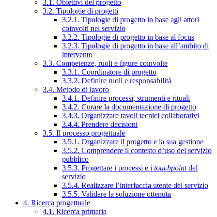
3.1. Obiettivi del progetto
3.2. Tipologie di progetti
3.2.1. Tipologie di progetto in base agli attori
coinvolti nel servizio
3.2.2. Tipologie di progetto in base al focus
3.2.3. Tipologie di progetto in base all’ambito di
intervento
3.3. Competenze, ruoli e figure coinvolte
3.3.1. Coordinatore di progetto
3.3.2. Definire ruoli e responsabilità
3.4. Metodo di lavoro
3.4.1. Definire processi, strumenti e rituali
3.4.2. Curare la documentazione di progetto
3.4.3. Organizzare tavoli tecnici collaborativi
3.4.4. Prendere decisioni
3.5. Il processo progettuale
3.5.1. Organizzare il progetto e la sua gestione
3.5.2. Comprendere il contesto d’uso del servizio
pubblico
3.5.3. Progettare i processi e i
touchpoint
del
servizio
3.5.4. Realizzare l’interfaccia utente del servizio
3.5.5. Validare la soluzione ottenuta
4. Ricerca progettuale
4.1. Ricerca primaria