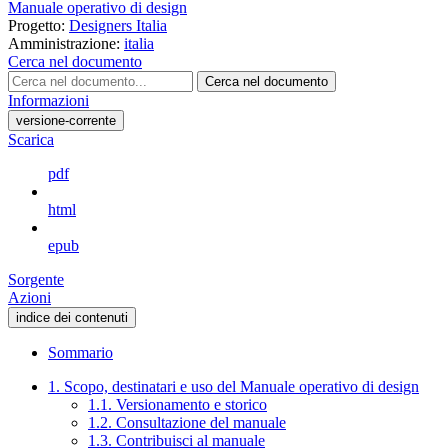
Manuale operativo di design
Progetto:
Designers Italia
Amministrazione:
italia
Cerca nel documento
Cerca nel documento
Informazioni
versione-corrente
Scarica
pdf
html
epub
Sorgente
Azioni
indice dei contenuti
Sommario
1. Scopo, destinatari e uso del Manuale operativo di design
1.1. Versionamento e storico
1.2. Consultazione del manuale
1.3. Contribuisci al manuale