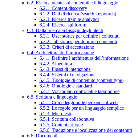
6.2. Ricerca utente sui contenuti e il linguaggio
6.2.1. Content discovery
6.2.2. Dati di ricerca (search keywords)
6.2.3. Ricerca tramite analytics
6.2.4. Ricerca sui forum
6.3. Dalla ricerca ai bisogni degli utenti
6.3.1. User stories per definire i contenuti
6.3.2. Job stories per definire i contenuti
6.3.3. Criteri di accettazione
6.4. Architettura dell’informazione
6.4.1. Definire l’architettura dell’informazione
6.4.2. Alberatura
6.4.3. Flussi di interazione
6.4.4. Sistemi di navigazione
6.4.5. Tipologie di contenuto (content type)
6.4.6. Ontologie e standard
6.4.7. Vocabolari controllati e tassonomie
6.5. Scrittura e linguaggio
6.5.1. Come leggono le persone sul web
6.5.2. Le regole per un linguaggio semplice
6.5.3. Microtesti
6.5.4. Scrittura collaborativa
6.5.5. Content critique
6.5.6. Traduzione e localizzazione dei contenuti
6.6. Documenti