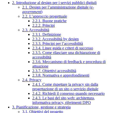
2. Introduzione al design per i servizi pubblici digitali
2.1. Design per l’amministrazione digitale (
e-
government
)
2.2. L’approccio progettuale
2.2.1. Buone pratiche
2.2.2. Principi
2.3. Accessibilità
2.3.1. Definizione
2.3.2. Accessibilità by design
2.3.3. Principi per l’accessibilità
2.3.4. Linee guida e criteri di successo
2.3.5. Come rilasciare una dichiarazione di
accessibilità
2.3.6. Meccanismo di feedback e procedura di
attuazione
2.3.7. Obiettivi accessibilità
2.3.8. Normativa e approfondimenti
2.4. Privacy
2.4.1. Come rispettare la privacy sin dalla
progettazione di un sito o servizio digitale
2.4.2. Richiedi il consenso quando necessario
2.4.3. Le basi del sito web: architettura,
informativa privacy, riferimenti DPO
3. Pianificazione, gestione e strategia
3.1. Obiettivi del progetto