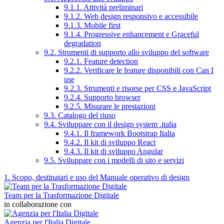
9.1.1. Attività preliminari
9.1.2. Web design responsivo e accessibile
9.1.3. Mobile first
9.1.4. Progressive enhancement e Graceful
degradation
9.2. Strumenti di supporto allo sviluppo del software
9.2.1. Feature detection
9.2.2. Verificare le feature disponibili con Can I
use
9.2.3. Strumenti e risorse per CSS e JavaScript
9.2.4. Supporto browser
9.2.5. Misurare le prestazioni
9.3. Catalogo del riuso
9.4. Sviluppare con il design system .italia
9.4.1. Il framework Bootstrap Italia
9.4.2. Il kit di sviluppo React
9.4.3. Il kit di sviluppo Angular
9.5. Sviluppare con i modelli di sito e servizi
1. Scopo, destinatari e uso del Manuale operativo di design
Team per la Trasformazione Digitale
in collaborazione con
Agenzia per l'Italia Digitale