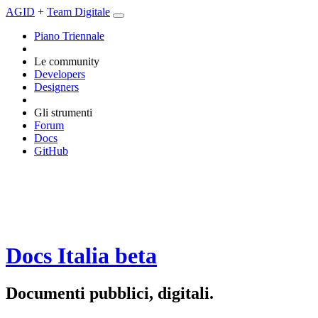
AGID
+
Team Digitale
Piano Triennale
Le community
Developers
Designers
Gli strumenti
Forum
Docs
GitHub
Docs Italia
beta
Documenti pubblici, digitali.