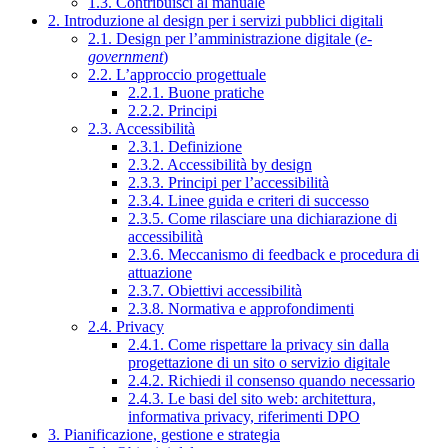
1.3. Contribuisci al manuale
2. Introduzione al design per i servizi pubblici digitali
2.1. Design per l’amministrazione digitale (
e-
government
)
2.2. L’approccio progettuale
2.2.1. Buone pratiche
2.2.2. Principi
2.3. Accessibilità
2.3.1. Definizione
2.3.2. Accessibilità by design
2.3.3. Principi per l’accessibilità
2.3.4. Linee guida e criteri di successo
2.3.5. Come rilasciare una dichiarazione di
accessibilità
2.3.6. Meccanismo di feedback e procedura di
attuazione
2.3.7. Obiettivi accessibilità
2.3.8. Normativa e approfondimenti
2.4. Privacy
2.4.1. Come rispettare la privacy sin dalla
progettazione di un sito o servizio digitale
2.4.2. Richiedi il consenso quando necessario
2.4.3. Le basi del sito web: architettura,
informativa privacy, riferimenti DPO
3. Pianificazione, gestione e strategia