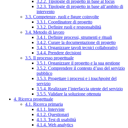
3.2.2. Tipologie di progetto in base al focus
3.2.3. Tipologie di progetto in base all’ambito di
intervento
3.3. Competenze, ruoli e figure coinvolte
3.3.1. Coordinatore di progetto
3.3.2. Definire ruoli e responsabilità
3.4. Metodo di lavoro
3.4.1. Definire processi, strumenti e rituali
3.4.2. Curare la documentazione di progetto
3.4.3. Organizzare tavoli tecnici collaborativi
3.4.4. Prendere decisioni
3.5. Il processo progettuale
3.5.1. Organizzare il progetto e la sua gestione
3.5.2. Comprendere il contesto d’uso del servizio
pubblico
3.5.3. Progettare i processi e i
touchpoint
del
servizio
3.5.4. Realizzare l’interfaccia utente del servizio
3.5.5. Validare la soluzione ottenuta
4. Ricerca progettuale
4.1. Ricerca primaria
4.1.1. Interviste
4.1.2. Questionari
4.1.3. Test di usabilità
4.1.4. Web analytics