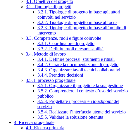
3.1. Obiettivi del progetto
3.2. Tipologie di progetti
3.2.1. Tipologie di progetto in base agli attori
coinvolti nel servizio
3.2.2. Tipologie di progetto in base al focus
3.2.3. Tipologie di progetto in base all’ambito di
intervento
3.3. Competenze, ruoli e figure coinvolte
3.3.1. Coordinatore di progetto
3.3.2. Definire ruoli e responsabilità
3.4. Metodo di lavoro
3.4.1. Definire processi, strumenti e rituali
3.4.2. Curare la documentazione di progetto
3.4.3. Organizzare tavoli tecnici collaborativi
3.4.4. Prendere decisioni
3.5. Il processo progettuale
3.5.1. Organizzare il progetto e la sua gestione
3.5.2. Comprendere il contesto d’uso del servizio
pubblico
3.5.3. Progettare i processi e i
touchpoint
del
servizio
3.5.4. Realizzare l’interfaccia utente del servizio
3.5.5. Validare la soluzione ottenuta
4. Ricerca progettuale
4.1. Ricerca primaria