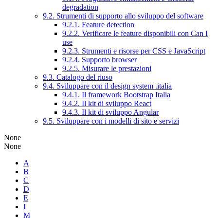
degradation
9.2. Strumenti di supporto allo sviluppo del software
9.2.1. Feature detection
9.2.2. Verificare le feature disponibili con Can I
use
9.2.3. Strumenti e risorse per CSS e JavaScript
9.2.4. Supporto browser
9.2.5. Misurare le prestazioni
9.3. Catalogo del riuso
9.4. Sviluppare con il design system .italia
9.4.1. Il framework Bootstrap Italia
9.4.2. Il kit di sviluppo React
9.4.3. Il kit di sviluppo Angular
9.5. Sviluppare con i modelli di sito e servizi
None
None
A
B
C
D
E
I
M