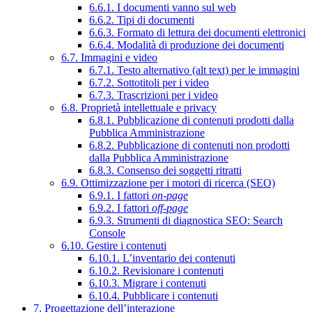
6.6.1. I documenti vanno sul web
6.6.2. Tipi di documenti
6.6.3. Formato di lettura dei documenti elettronici
6.6.4. Modalità di produzione dei documenti
6.7. Immagini e video
6.7.1. Testo alternativo (alt text) per le immagini
6.7.2. Sottotitoli per i video
6.7.3. Trascrizioni per i video
6.8. Proprietà intellettuale e privacy
6.8.1. Pubblicazione di contenuti prodotti dalla
Pubblica Amministrazione
6.8.2. Pubblicazione di contenuti non prodotti
dalla Pubblica Amministrazione
6.8.3. Consenso dei soggetti ritratti
6.9. Ottimizzazione per i motori di ricerca (SEO)
6.9.1. I fattori
on-page
6.9.2. I fattori
off-page
6.9.3. Strumenti di diagnostica SEO: Search
Console
6.10. Gestire i contenuti
6.10.1. L’inventario dei contenuti
6.10.2. Revisionare i contenuti
6.10.3. Migrare i contenuti
6.10.4. Pubblicare i contenuti
7. Progettazione dell’interazione