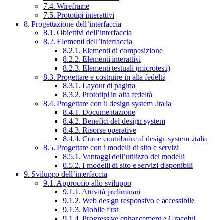
7.4. Wireframe
7.5. Prototipi interattivi
8. Progettazione dell’interfaccia
8.1. Obiettivi dell’interfaccia
8.2. Elementi dell’interfaccia
8.2.1. Elementi di composizione
8.2.2. Elementi interattivi
8.2.3. Elementi testuali (microtesti)
8.3. Progettare e costruire in alta fedeltà
8.3.1. Layout di pagina
8.3.2. Prototipi in alta fedeltà
8.4. Progettare con il design system .italia
8.4.1. Documentazione
8.4.2. Benefici del design system
8.4.3. Risorse operative
8.4.4. Come contribuire al design system .italia
8.5. Progettare con i modelli di sito e servizi
8.5.1. Vantaggi dell’utilizzo dei modelli
8.5.2. I modelli di sito e servizi disponibili
9. Sviluppo dell’interfaccia
9.1. Approccio allo sviluppo
9.1.1. Attività preliminari
9.1.2. Web design responsivo e accessibile
9.1.3. Mobile first
9.1.4. Progressive enhancement e Graceful