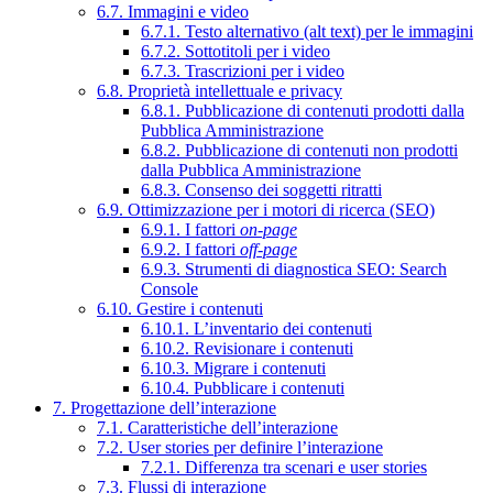
6.7. Immagini e video
6.7.1. Testo alternativo (alt text) per le immagini
6.7.2. Sottotitoli per i video
6.7.3. Trascrizioni per i video
6.8. Proprietà intellettuale e privacy
6.8.1. Pubblicazione di contenuti prodotti dalla
Pubblica Amministrazione
6.8.2. Pubblicazione di contenuti non prodotti
dalla Pubblica Amministrazione
6.8.3. Consenso dei soggetti ritratti
6.9. Ottimizzazione per i motori di ricerca (SEO)
6.9.1. I fattori
on-page
6.9.2. I fattori
off-page
6.9.3. Strumenti di diagnostica SEO: Search
Console
6.10. Gestire i contenuti
6.10.1. L’inventario dei contenuti
6.10.2. Revisionare i contenuti
6.10.3. Migrare i contenuti
6.10.4. Pubblicare i contenuti
7. Progettazione dell’interazione
7.1. Caratteristiche dell’interazione
7.2. User stories per definire l’interazione
7.2.1. Differenza tra scenari e user stories
7.3. Flussi di interazione