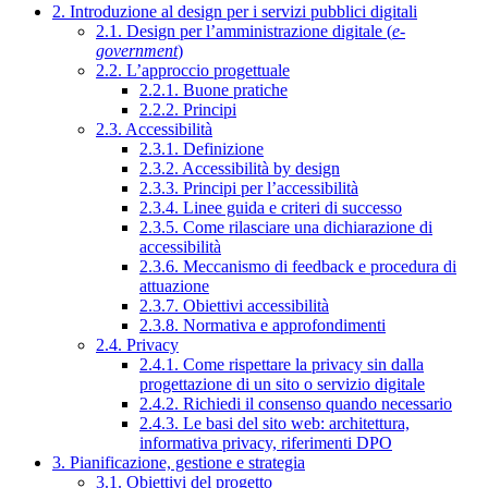
2. Introduzione al design per i servizi pubblici digitali
2.1. Design per l’amministrazione digitale (
e-
government
)
2.2. L’approccio progettuale
2.2.1. Buone pratiche
2.2.2. Principi
2.3. Accessibilità
2.3.1. Definizione
2.3.2. Accessibilità by design
2.3.3. Principi per l’accessibilità
2.3.4. Linee guida e criteri di successo
2.3.5. Come rilasciare una dichiarazione di
accessibilità
2.3.6. Meccanismo di feedback e procedura di
attuazione
2.3.7. Obiettivi accessibilità
2.3.8. Normativa e approfondimenti
2.4. Privacy
2.4.1. Come rispettare la privacy sin dalla
progettazione di un sito o servizio digitale
2.4.2. Richiedi il consenso quando necessario
2.4.3. Le basi del sito web: architettura,
informativa privacy, riferimenti DPO
3. Pianificazione, gestione e strategia
3.1. Obiettivi del progetto