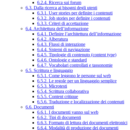
6.2.4. Ricerca sui forum
6.3. Dalla ricerca ai bisogni degli utenti
6.3.1. User stories per definire i contenuti
6.3.2. Job stories per definire i contenuti
6.3.3. Criteri di accettazione
6.4. Architettura dell’informazione
6.4.1. Definire l’architettura dell’informazione
6.4.2. Alberatura
6.4.3. Flussi di interazione
6.4.4. Sistemi di navigazione
6.4.5. Tipologie di contenuto (content type)
6.4.6. Ontologie e standard
6.4.7. Vocabolari controllati e tassonomie
6.5. Scrittura e linguaggio
6.5.1. Come leggono le persone sul web
6.5.2. Le regole per un linguaggio semplice
6.5.3. Microtesti
6.5.4. Scrittura collaborativa
6.5.5. Content critique
6.5.6. Traduzione e localizzazione dei contenuti
6.6. Documenti
6.6.1. I documenti vanno sul web
6.6.2. Tipi di documenti
6.6.3. Formato di lettura dei documenti elettronici
6.6.4. Modalità di produzione dei documenti