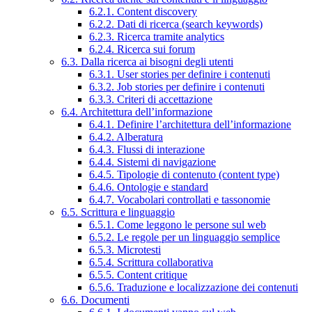
6.2.1. Content discovery
6.2.2. Dati di ricerca (search keywords)
6.2.3. Ricerca tramite analytics
6.2.4. Ricerca sui forum
6.3. Dalla ricerca ai bisogni degli utenti
6.3.1. User stories per definire i contenuti
6.3.2. Job stories per definire i contenuti
6.3.3. Criteri di accettazione
6.4. Architettura dell’informazione
6.4.1. Definire l’architettura dell’informazione
6.4.2. Alberatura
6.4.3. Flussi di interazione
6.4.4. Sistemi di navigazione
6.4.5. Tipologie di contenuto (content type)
6.4.6. Ontologie e standard
6.4.7. Vocabolari controllati e tassonomie
6.5. Scrittura e linguaggio
6.5.1. Come leggono le persone sul web
6.5.2. Le regole per un linguaggio semplice
6.5.3. Microtesti
6.5.4. Scrittura collaborativa
6.5.5. Content critique
6.5.6. Traduzione e localizzazione dei contenuti
6.6. Documenti