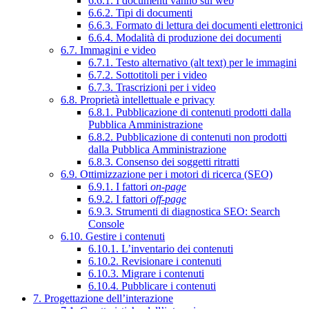
6.6.1. I documenti vanno sul web
6.6.2. Tipi di documenti
6.6.3. Formato di lettura dei documenti elettronici
6.6.4. Modalità di produzione dei documenti
6.7. Immagini e video
6.7.1. Testo alternativo (alt text) per le immagini
6.7.2. Sottotitoli per i video
6.7.3. Trascrizioni per i video
6.8. Proprietà intellettuale e privacy
6.8.1. Pubblicazione di contenuti prodotti dalla
Pubblica Amministrazione
6.8.2. Pubblicazione di contenuti non prodotti
dalla Pubblica Amministrazione
6.8.3. Consenso dei soggetti ritratti
6.9. Ottimizzazione per i motori di ricerca (SEO)
6.9.1. I fattori
on-page
6.9.2. I fattori
off-page
6.9.3. Strumenti di diagnostica SEO: Search
Console
6.10. Gestire i contenuti
6.10.1. L’inventario dei contenuti
6.10.2. Revisionare i contenuti
6.10.3. Migrare i contenuti
6.10.4. Pubblicare i contenuti
7. Progettazione dell’interazione