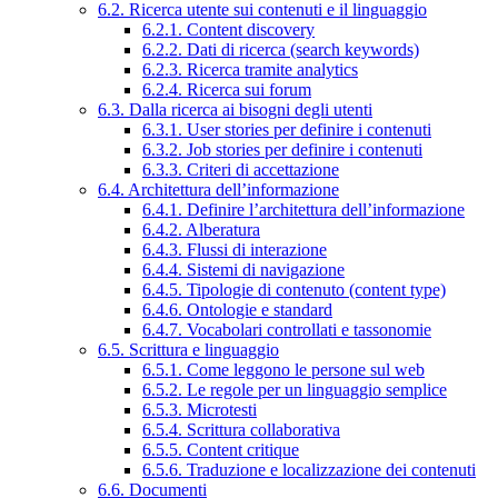
6.2. Ricerca utente sui contenuti e il linguaggio
6.2.1. Content discovery
6.2.2. Dati di ricerca (search keywords)
6.2.3. Ricerca tramite analytics
6.2.4. Ricerca sui forum
6.3. Dalla ricerca ai bisogni degli utenti
6.3.1. User stories per definire i contenuti
6.3.2. Job stories per definire i contenuti
6.3.3. Criteri di accettazione
6.4. Architettura dell’informazione
6.4.1. Definire l’architettura dell’informazione
6.4.2. Alberatura
6.4.3. Flussi di interazione
6.4.4. Sistemi di navigazione
6.4.5. Tipologie di contenuto (content type)
6.4.6. Ontologie e standard
6.4.7. Vocabolari controllati e tassonomie
6.5. Scrittura e linguaggio
6.5.1. Come leggono le persone sul web
6.5.2. Le regole per un linguaggio semplice
6.5.3. Microtesti
6.5.4. Scrittura collaborativa
6.5.5. Content critique
6.5.6. Traduzione e localizzazione dei contenuti
6.6. Documenti