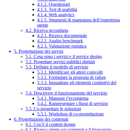
4.1.2. Questionari
4.1.3. Test di usabilità
4.1.4. Web analytics
4.1.5. Strumenti di mappatura dell’esperienza
utente
4.2. Ricerca secondaria
4.2.1. Ricerca documentale
4.2.2. Analisi benchmark
4.2.3. Valutazione euristica
5. Progettazione dei servizi
5.1. Cosa sono i servizi e il service design
5.2. Progettare servizi pubblici digitali
5.3. Definire il modello di servizio
5.3.1. Identificare gli attori coinvolti
5.3.2. Formulare la proposta di valore
5.3.3. Inquadrare gli elementi costitutivi del
servizio
5.4. Descrivere il funzionamento del servizio
5.4.1. Mappare l’ecosistema
5.4.2. Rappresentare i flussi di servizio
5.5. Co-progettare le soluzioni
5.5.1. Workshop di co-progettazione
6. Progettazione dei contenuti
6.1. Cos’è il content design
6.2. Ricerca utente sui contenuti e il linguaggio