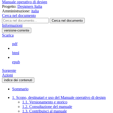
Manuale operativo di design
Progetto:
Designers Italia
Amministrazione:
italia
Cerca nel documento
Cerca nel documento
Informazioni
versione-corrente
Scarica
pdf
html
epub
Sorgente
Azioni
indice dei contenuti
Sommario
1. Scopo, destinatari e uso del Manuale operativo di design
1.1. Versionamento e storico
1.2. Consultazione del manuale
1.3. Contribuisci al manuale