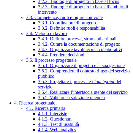
3.2.2. Tipologie di progetto in base al focus
3.2.3. Tipologie di progetto in base all’ambito di
intervento
3.3. Competenze, ruoli e figure coinvolte
3.3.1. Coordinatore di progetto
3.3.2. Definire ruoli e responsabilità
3.4. Metodo di lavoro
3.4.1. Definire processi, strumenti e rituali
3.4.2. Curare la documentazione di progetto
3.4.3. Organizzare tavoli tecnici collaborativi
3.4.4. Prendere decisioni
3.5. Il processo progettuale
3.5.1. Organizzare il progetto e la sua gestione
3.5.2. Comprendere il contesto d’uso del servizio
pubblico
3.5.3. Progettare i processi e i
touchpoint
del
servizio
3.5.4. Realizzare l’interfaccia utente del servizio
3.5.5. Validare la soluzione ottenuta
4. Ricerca progettuale
4.1. Ricerca primaria
4.1.1. Interviste
4.1.2. Questionari
4.1.3. Test di usabilità
4.1.4. Web analytics