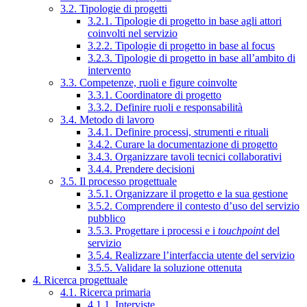
3.2. Tipologie di progetti
3.2.1. Tipologie di progetto in base agli attori
coinvolti nel servizio
3.2.2. Tipologie di progetto in base al focus
3.2.3. Tipologie di progetto in base all’ambito di
intervento
3.3. Competenze, ruoli e figure coinvolte
3.3.1. Coordinatore di progetto
3.3.2. Definire ruoli e responsabilità
3.4. Metodo di lavoro
3.4.1. Definire processi, strumenti e rituali
3.4.2. Curare la documentazione di progetto
3.4.3. Organizzare tavoli tecnici collaborativi
3.4.4. Prendere decisioni
3.5. Il processo progettuale
3.5.1. Organizzare il progetto e la sua gestione
3.5.2. Comprendere il contesto d’uso del servizio
pubblico
3.5.3. Progettare i processi e i
touchpoint
del
servizio
3.5.4. Realizzare l’interfaccia utente del servizio
3.5.5. Validare la soluzione ottenuta
4. Ricerca progettuale
4.1. Ricerca primaria
4.1.1. Interviste