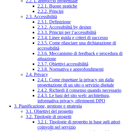
2.2. L’approccio progettuale
2.2.1. Buone pratiche
2.2.2. Principi
2.3. Accessibilità
2.3.1. Definizione
2.3.2. Accessibilità by design
2.3.3. Principi per l’accessibilità
2.3.4. Linee guida e criteri di successo
2.3.5. Come rilasciare una dichiarazione di
accessibilità
2.3.6. Meccanismo di feedback e procedura di
attuazione
2.3.7. Obiettivi accessibilità
2.3.8. Normativa e approfondimenti
2.4. Privacy
2.4.1. Come rispettare la privacy sin dalla
progettazione di un sito o servizio digitale
2.4.2. Richiedi il consenso quando necessario
2.4.3. Le basi del sito web: architettura,
informativa privacy, riferimenti DPO
3. Pianificazione, gestione e strategia
3.1. Obiettivi del progetto
3.2. Tipologie di progetti
3.2.1. Tipologie di progetto in base agli attori
coinvolti nel servizio