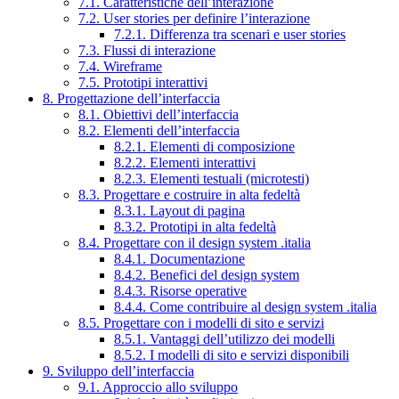
7.1. Caratteristiche dell’interazione
7.2. User stories per definire l’interazione
7.2.1. Differenza tra scenari e user stories
7.3. Flussi di interazione
7.4. Wireframe
7.5. Prototipi interattivi
8. Progettazione dell’interfaccia
8.1. Obiettivi dell’interfaccia
8.2. Elementi dell’interfaccia
8.2.1. Elementi di composizione
8.2.2. Elementi interattivi
8.2.3. Elementi testuali (microtesti)
8.3. Progettare e costruire in alta fedeltà
8.3.1. Layout di pagina
8.3.2. Prototipi in alta fedeltà
8.4. Progettare con il design system .italia
8.4.1. Documentazione
8.4.2. Benefici del design system
8.4.3. Risorse operative
8.4.4. Come contribuire al design system .italia
8.5. Progettare con i modelli di sito e servizi
8.5.1. Vantaggi dell’utilizzo dei modelli
8.5.2. I modelli di sito e servizi disponibili
9. Sviluppo dell’interfaccia
9.1. Approccio allo sviluppo