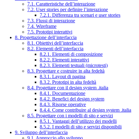
7.1. Caratteristiche dell’interazione
7.2. User stories per definire l’interazione
7.2.1. Differenza tra scenari e user stories
7.3. Flussi di interazione
7.4. Wireframe
7.5. Prototipi interattivi
8. Progettazione dell’interfaccia
8.1. Obiettivi dell’interfaccia
8.2. Elementi dell’interfaccia
8.2.1. Elementi di composizione
8.2.2. Elementi interattivi
8.2.3. Elementi testuali (microtesti)
8.3. Progettare e costruire in alta fedeltà
8.3.1. Layout di pagina
8.3.2. Prototipi in alta fedeltà
8.4. Progettare con il design system .italia
8.4.1. Documentazione
8.4.2. Benefici del design system
8.4.3. Risorse operative
8.4.4. Come contribuire al design system .italia
8.5. Progettare con i modelli di sito e servizi
8.5.1. Vantaggi dell’utilizzo dei modelli
8.5.2. I modelli di sito e servizi disponibili
9. Sviluppo dell’interfaccia
9.1. Approccio allo sviluppo