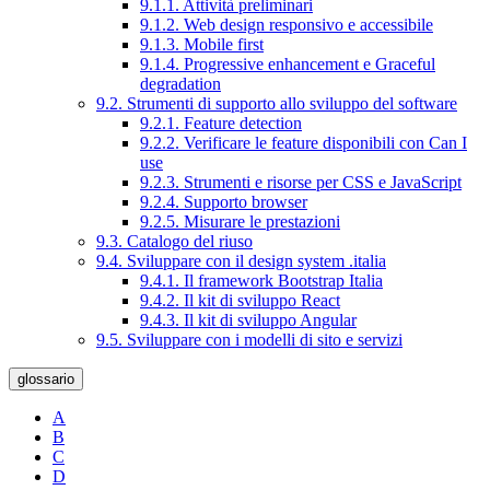
9.1.1. Attività preliminari
9.1.2. Web design responsivo e accessibile
9.1.3. Mobile first
9.1.4. Progressive enhancement e Graceful
degradation
9.2. Strumenti di supporto allo sviluppo del software
9.2.1. Feature detection
9.2.2. Verificare le feature disponibili con Can I
use
9.2.3. Strumenti e risorse per CSS e JavaScript
9.2.4. Supporto browser
9.2.5. Misurare le prestazioni
9.3. Catalogo del riuso
9.4. Sviluppare con il design system .italia
9.4.1. Il framework Bootstrap Italia
9.4.2. Il kit di sviluppo React
9.4.3. Il kit di sviluppo Angular
9.5. Sviluppare con i modelli di sito e servizi
glossario
A
B
C
D