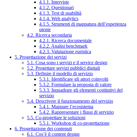
4.1.1. Interviste
4.1.2. Questionari
4.1.3. Test di usabilità
4.1.4. Web analytics
4.1.5. Strumenti di mappatura dell’esperienza
utente
4.2. Ricerca secondaria
4.2.1. Ricerca documentale
4.2.2. Analisi benchmark
4.2.3. Valutazione euristica
5. Progettazione dei servizi
5.1. Cosa sono i servizi e il service design
5.2. Progettare servizi pubblici digitali
5.3. Definire il modello di servizio
5.3.1. Identificare gli attori coinvolti
5.3.2. Formulare la proposta di valore
5.3.3. Inquadrare gli elementi costitutivi del
servizio
5.4. Descrivere il funzionamento del servizio
5.4.1. Mappare l’ecosistema
5.4.2. Rappresentare i flussi di servizio
5.5. Co-progettare le soluzioni
5.5.1. Workshop di co-progettazione
6. Progettazione dei contenuti
6.1. Cos’è il content design