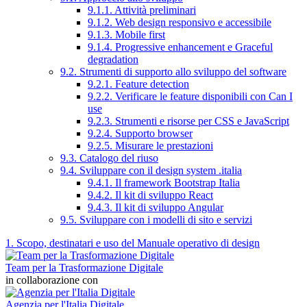
9.1.1. Attività preliminari
9.1.2. Web design responsivo e accessibile
9.1.3. Mobile first
9.1.4. Progressive enhancement e Graceful
degradation
9.2. Strumenti di supporto allo sviluppo del software
9.2.1. Feature detection
9.2.2. Verificare le feature disponibili con Can I
use
9.2.3. Strumenti e risorse per CSS e JavaScript
9.2.4. Supporto browser
9.2.5. Misurare le prestazioni
9.3. Catalogo del riuso
9.4. Sviluppare con il design system .italia
9.4.1. Il framework Bootstrap Italia
9.4.2. Il kit di sviluppo React
9.4.3. Il kit di sviluppo Angular
9.5. Sviluppare con i modelli di sito e servizi
1. Scopo, destinatari e uso del Manuale operativo di design
Team per la Trasformazione Digitale
in collaborazione con
Agenzia per l'Italia Digitale