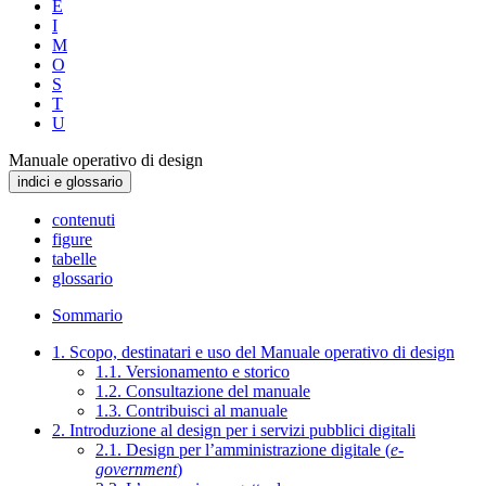
E
I
M
O
S
T
U
Manuale operativo di design
indici e glossario
contenuti
figure
tabelle
glossario
Sommario
1. Scopo, destinatari e uso del Manuale operativo di design
1.1. Versionamento e storico
1.2. Consultazione del manuale
1.3. Contribuisci al manuale
2. Introduzione al design per i servizi pubblici digitali
2.1. Design per l’amministrazione digitale (
e-
government
)