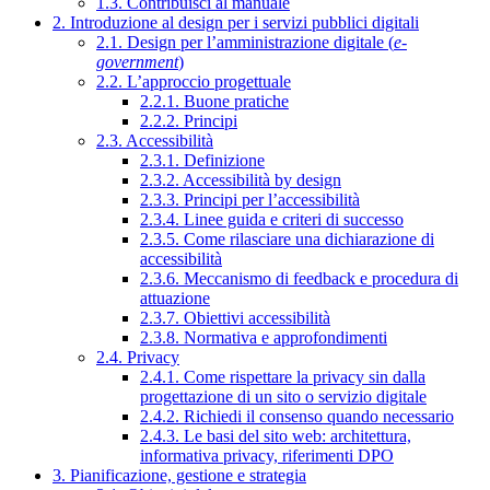
1.3. Contribuisci al manuale
2. Introduzione al design per i servizi pubblici digitali
2.1. Design per l’amministrazione digitale (
e-
government
)
2.2. L’approccio progettuale
2.2.1. Buone pratiche
2.2.2. Principi
2.3. Accessibilità
2.3.1. Definizione
2.3.2. Accessibilità by design
2.3.3. Principi per l’accessibilità
2.3.4. Linee guida e criteri di successo
2.3.5. Come rilasciare una dichiarazione di
accessibilità
2.3.6. Meccanismo di feedback e procedura di
attuazione
2.3.7. Obiettivi accessibilità
2.3.8. Normativa e approfondimenti
2.4. Privacy
2.4.1. Come rispettare la privacy sin dalla
progettazione di un sito o servizio digitale
2.4.2. Richiedi il consenso quando necessario
2.4.3. Le basi del sito web: architettura,
informativa privacy, riferimenti DPO
3. Pianificazione, gestione e strategia