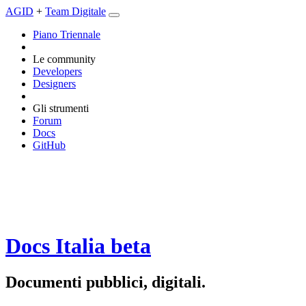
AGID
+
Team Digitale
Piano Triennale
Le community
Developers
Designers
Gli strumenti
Forum
Docs
GitHub
Docs Italia
beta
Documenti pubblici, digitali.