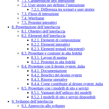
7.1. Caratteristiche dell’interazione
7.2. User stories per definire l’interazione
7.2.1. Differenza tra scenari e user stories
7.3. Flussi di interazione
7.4. Wireframe
7.5. Prototipi interattivi
8. Progettazione dell’interfaccia
8.1. Obiettivi dell’interfaccia
8.2. Elementi dell’interfaccia
8.2.1. Elementi di composizione
8.2.2. Elementi interattivi
8.2.3. Elementi testuali (microtesti)
8.3. Progettare e costruire in alta fedeltà
8.3.1. Layout di pagina
8.3.2. Prototipi in alta fedeltà
8.4. Progettare con il design system .italia
8.4.1. Documentazione
8.4.2. Benefici del design system
8.4.3. Risorse operative
8.4.4. Come contribuire al design system .italia
8.5. Progettare con i modelli di sito e servizi
8.5.1. Vantaggi dell’utilizzo dei modelli
8.5.2. I modelli di sito e servizi disponibili
9. Sviluppo dell’interfaccia
9.1. Approccio allo sviluppo