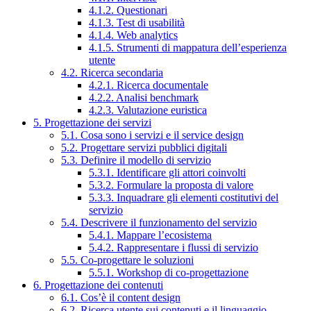
4.1.2. Questionari
4.1.3. Test di usabilità
4.1.4. Web analytics
4.1.5. Strumenti di mappatura dell’esperienza
utente
4.2. Ricerca secondaria
4.2.1. Ricerca documentale
4.2.2. Analisi benchmark
4.2.3. Valutazione euristica
5. Progettazione dei servizi
5.1. Cosa sono i servizi e il service design
5.2. Progettare servizi pubblici digitali
5.3. Definire il modello di servizio
5.3.1. Identificare gli attori coinvolti
5.3.2. Formulare la proposta di valore
5.3.3. Inquadrare gli elementi costitutivi del
servizio
5.4. Descrivere il funzionamento del servizio
5.4.1. Mappare l’ecosistema
5.4.2. Rappresentare i flussi di servizio
5.5. Co-progettare le soluzioni
5.5.1. Workshop di co-progettazione
6. Progettazione dei contenuti
6.1. Cos’è il content design
6.2. Ricerca utente sui contenuti e il linguaggio