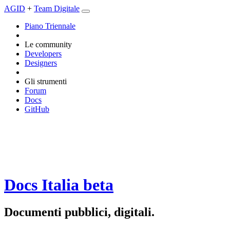
AGID
+
Team Digitale
Piano Triennale
Le community
Developers
Designers
Gli strumenti
Forum
Docs
GitHub
Docs Italia
beta
Documenti pubblici, digitali.