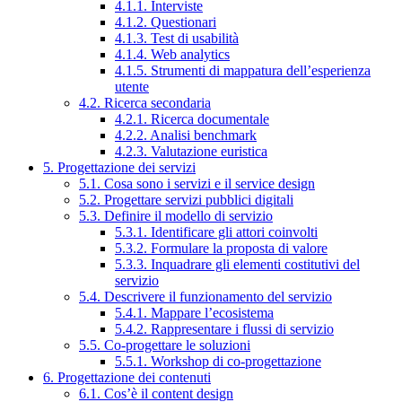
4.1.1. Interviste
4.1.2. Questionari
4.1.3. Test di usabilità
4.1.4. Web analytics
4.1.5. Strumenti di mappatura dell’esperienza
utente
4.2. Ricerca secondaria
4.2.1. Ricerca documentale
4.2.2. Analisi benchmark
4.2.3. Valutazione euristica
5. Progettazione dei servizi
5.1. Cosa sono i servizi e il service design
5.2. Progettare servizi pubblici digitali
5.3. Definire il modello di servizio
5.3.1. Identificare gli attori coinvolti
5.3.2. Formulare la proposta di valore
5.3.3. Inquadrare gli elementi costitutivi del
servizio
5.4. Descrivere il funzionamento del servizio
5.4.1. Mappare l’ecosistema
5.4.2. Rappresentare i flussi di servizio
5.5. Co-progettare le soluzioni
5.5.1. Workshop di co-progettazione
6. Progettazione dei contenuti
6.1. Cos’è il content design