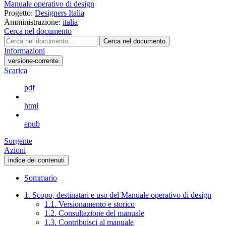
Manuale operativo di design
Progetto:
Designers Italia
Amministrazione:
italia
Cerca nel documento
Cerca nel documento
Informazioni
versione-corrente
Scarica
pdf
html
epub
Sorgente
Azioni
indice dei contenuti
Sommario
1. Scopo, destinatari e uso del Manuale operativo di design
1.1. Versionamento e storico
1.2. Consultazione del manuale
1.3. Contribuisci al manuale