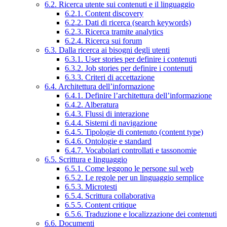
6.2. Ricerca utente sui contenuti e il linguaggio
6.2.1. Content discovery
6.2.2. Dati di ricerca (search keywords)
6.2.3. Ricerca tramite analytics
6.2.4. Ricerca sui forum
6.3. Dalla ricerca ai bisogni degli utenti
6.3.1. User stories per definire i contenuti
6.3.2. Job stories per definire i contenuti
6.3.3. Criteri di accettazione
6.4. Architettura dell’informazione
6.4.1. Definire l’architettura dell’informazione
6.4.2. Alberatura
6.4.3. Flussi di interazione
6.4.4. Sistemi di navigazione
6.4.5. Tipologie di contenuto (content type)
6.4.6. Ontologie e standard
6.4.7. Vocabolari controllati e tassonomie
6.5. Scrittura e linguaggio
6.5.1. Come leggono le persone sul web
6.5.2. Le regole per un linguaggio semplice
6.5.3. Microtesti
6.5.4. Scrittura collaborativa
6.5.5. Content critique
6.5.6. Traduzione e localizzazione dei contenuti
6.6. Documenti