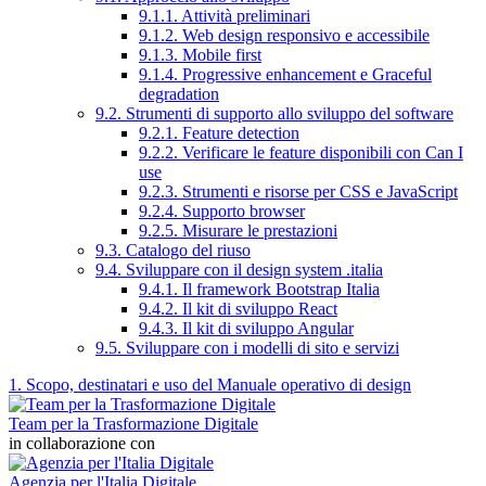
9.1.1. Attività preliminari
9.1.2. Web design responsivo e accessibile
9.1.3. Mobile first
9.1.4. Progressive enhancement e Graceful
degradation
9.2. Strumenti di supporto allo sviluppo del software
9.2.1. Feature detection
9.2.2. Verificare le feature disponibili con Can I
use
9.2.3. Strumenti e risorse per CSS e JavaScript
9.2.4. Supporto browser
9.2.5. Misurare le prestazioni
9.3. Catalogo del riuso
9.4. Sviluppare con il design system .italia
9.4.1. Il framework Bootstrap Italia
9.4.2. Il kit di sviluppo React
9.4.3. Il kit di sviluppo Angular
9.5. Sviluppare con i modelli di sito e servizi
1. Scopo, destinatari e uso del Manuale operativo di design
Team per la Trasformazione Digitale
in collaborazione con
Agenzia per l'Italia Digitale