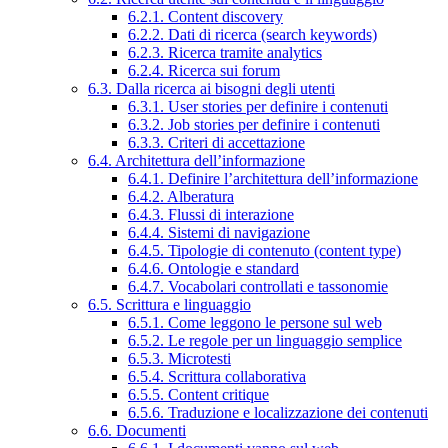
6.2.1. Content discovery
6.2.2. Dati di ricerca (search keywords)
6.2.3. Ricerca tramite analytics
6.2.4. Ricerca sui forum
6.3. Dalla ricerca ai bisogni degli utenti
6.3.1. User stories per definire i contenuti
6.3.2. Job stories per definire i contenuti
6.3.3. Criteri di accettazione
6.4. Architettura dell’informazione
6.4.1. Definire l’architettura dell’informazione
6.4.2. Alberatura
6.4.3. Flussi di interazione
6.4.4. Sistemi di navigazione
6.4.5. Tipologie di contenuto (content type)
6.4.6. Ontologie e standard
6.4.7. Vocabolari controllati e tassonomie
6.5. Scrittura e linguaggio
6.5.1. Come leggono le persone sul web
6.5.2. Le regole per un linguaggio semplice
6.5.3. Microtesti
6.5.4. Scrittura collaborativa
6.5.5. Content critique
6.5.6. Traduzione e localizzazione dei contenuti
6.6. Documenti