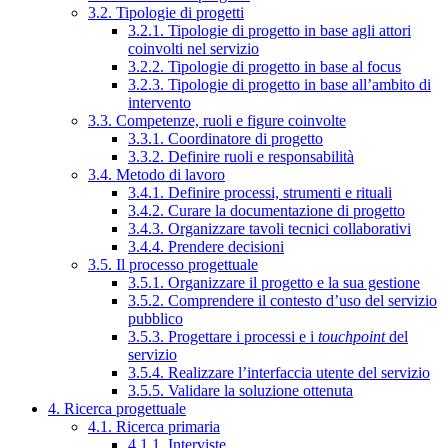
3.2. Tipologie di progetti
3.2.1. Tipologie di progetto in base agli attori
coinvolti nel servizio
3.2.2. Tipologie di progetto in base al focus
3.2.3. Tipologie di progetto in base all’ambito di
intervento
3.3. Competenze, ruoli e figure coinvolte
3.3.1. Coordinatore di progetto
3.3.2. Definire ruoli e responsabilità
3.4. Metodo di lavoro
3.4.1. Definire processi, strumenti e rituali
3.4.2. Curare la documentazione di progetto
3.4.3. Organizzare tavoli tecnici collaborativi
3.4.4. Prendere decisioni
3.5. Il processo progettuale
3.5.1. Organizzare il progetto e la sua gestione
3.5.2. Comprendere il contesto d’uso del servizio
pubblico
3.5.3. Progettare i processi e i
touchpoint
del
servizio
3.5.4. Realizzare l’interfaccia utente del servizio
3.5.5. Validare la soluzione ottenuta
4. Ricerca progettuale
4.1. Ricerca primaria
4.1.1. Interviste