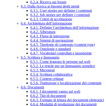
6.2.4. Ricerca sui forum
6.3. Dalla ricerca ai bisogni degli utenti
6.3.1. User stories per definire i contenuti
6.3.2. Job stories per definire i contenuti
6.3.3. Criteri di accettazione
6.4. Architettura dell’informazione
6.4.1. Definire l’architettura dell’informazione
6.4.2. Alberatura
6.4.3. Flussi di interazione
6.4.4. Sistemi di navigazione
6.4.5. Tipologie di contenuto (content type)
6.4.6. Ontologie e standard
6.4.7. Vocabolari controllati e tassonomie
6.5. Scrittura e linguaggio
6.5.1. Come leggono le persone sul web
6.5.2. Le regole per un linguaggio semplice
6.5.3. Microtesti
6.5.4. Scrittura collaborativa
6.5.5. Content critique
6.5.6. Traduzione e localizzazione dei contenuti
6.6. Documenti
6.6.1. I documenti vanno sul web
6.6.2. Tipi di documenti
6.6.3. Formato di lettura dei documenti elettronici
6.6.4. Modalità di produzione dei documenti