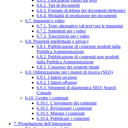
6.6.1. I documenti vanno sul web
6.6.2. Tipi di documenti
6.6.3. Formato di lettura dei documenti elettronici
6.6.4. Modalità di produzione dei documenti
6.7. Immagini e video
6.7.1. Testo alternativo (alt text) per le immagini
6.7.2. Sottotitoli per i video
6.7.3. Trascrizioni per i video
6.8. Proprietà intellettuale e privacy
6.8.1. Pubblicazione di contenuti prodotti dalla
Pubblica Amministrazione
6.8.2. Pubblicazione di contenuti non prodotti
dalla Pubblica Amministrazione
6.8.3. Consenso dei soggetti ritratti
6.9. Ottimizzazione per i motori di ricerca (SEO)
6.9.1. I fattori
on-page
6.9.2. I fattori
off-page
6.9.3. Strumenti di diagnostica SEO: Search
Console
6.10. Gestire i contenuti
6.10.1. L’inventario dei contenuti
6.10.2. Revisionare i contenuti
6.10.3. Migrare i contenuti
6.10.4. Pubblicare i contenuti
7. Progettazione dell’interazione