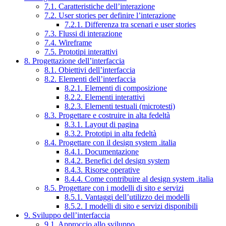
7.1. Caratteristiche dell’interazione
7.2. User stories per definire l’interazione
7.2.1. Differenza tra scenari e user stories
7.3. Flussi di interazione
7.4. Wireframe
7.5. Prototipi interattivi
8. Progettazione dell’interfaccia
8.1. Obiettivi dell’interfaccia
8.2. Elementi dell’interfaccia
8.2.1. Elementi di composizione
8.2.2. Elementi interattivi
8.2.3. Elementi testuali (microtesti)
8.3. Progettare e costruire in alta fedeltà
8.3.1. Layout di pagina
8.3.2. Prototipi in alta fedeltà
8.4. Progettare con il design system .italia
8.4.1. Documentazione
8.4.2. Benefici del design system
8.4.3. Risorse operative
8.4.4. Come contribuire al design system .italia
8.5. Progettare con i modelli di sito e servizi
8.5.1. Vantaggi dell’utilizzo dei modelli
8.5.2. I modelli di sito e servizi disponibili
9. Sviluppo dell’interfaccia
9.1. Approccio allo sviluppo