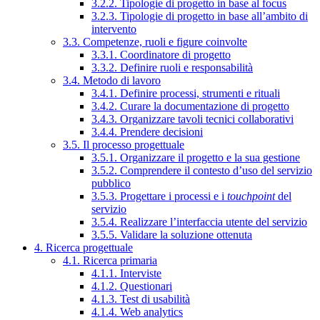
3.2.2. Tipologie di progetto in base al focus
3.2.3. Tipologie di progetto in base all’ambito di
intervento
3.3. Competenze, ruoli e figure coinvolte
3.3.1. Coordinatore di progetto
3.3.2. Definire ruoli e responsabilità
3.4. Metodo di lavoro
3.4.1. Definire processi, strumenti e rituali
3.4.2. Curare la documentazione di progetto
3.4.3. Organizzare tavoli tecnici collaborativi
3.4.4. Prendere decisioni
3.5. Il processo progettuale
3.5.1. Organizzare il progetto e la sua gestione
3.5.2. Comprendere il contesto d’uso del servizio
pubblico
3.5.3. Progettare i processi e i
touchpoint
del
servizio
3.5.4. Realizzare l’interfaccia utente del servizio
3.5.5. Validare la soluzione ottenuta
4. Ricerca progettuale
4.1. Ricerca primaria
4.1.1. Interviste
4.1.2. Questionari
4.1.3. Test di usabilità
4.1.4. Web analytics