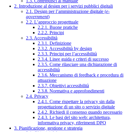
1.3. Contribuisci al manuale
2. Introduzione al design per i servizi pubblici digitali
2.1. Design per l’amministrazione digitale (
e-
government
)
2.2. L’approccio progettuale
2.2.1. Buone pratiche
2.2.2. Principi
2.3. Accessibilità
2.3.1. Definizione
2.3.2. Accessibilità by design
2.3.3. Principi per l’accessibilità
2.3.4. Linee guida e criteri di successo
2.3.5. Come rilasciare una dichiarazione di
accessibilità
2.3.6. Meccanismo di feedback e procedura di
attuazione
2.3.7. Obiettivi accessibilità
2.3.8. Normativa e approfondimenti
2.4. Privacy
2.4.1. Come rispettare la privacy sin dalla
progettazione di un sito o servizio digitale
2.4.2. Richiedi il consenso quando necessario
2.4.3. Le basi del sito web: architettura,
informativa privacy, riferimenti DPO
3. Pianificazione, gestione e strategia