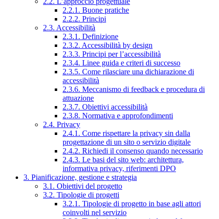
2.2. L’approccio progettuale
2.2.1. Buone pratiche
2.2.2. Principi
2.3. Accessibilità
2.3.1. Definizione
2.3.2. Accessibilità by design
2.3.3. Principi per l’accessibilità
2.3.4. Linee guida e criteri di successo
2.3.5. Come rilasciare una dichiarazione di
accessibilità
2.3.6. Meccanismo di feedback e procedura di
attuazione
2.3.7. Obiettivi accessibilità
2.3.8. Normativa e approfondimenti
2.4. Privacy
2.4.1. Come rispettare la privacy sin dalla
progettazione di un sito o servizio digitale
2.4.2. Richiedi il consenso quando necessario
2.4.3. Le basi del sito web: architettura,
informativa privacy, riferimenti DPO
3. Pianificazione, gestione e strategia
3.1. Obiettivi del progetto
3.2. Tipologie di progetti
3.2.1. Tipologie di progetto in base agli attori
coinvolti nel servizio