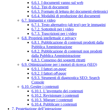
6.6.1. I documenti vanno sul web
6.6.2. Tipi di documenti
6.6.3. Formato di lettura dei documenti elettronici
6.6.4. Modalità di produzione dei documenti
6.7. Immagini e video
6.7.1. Testo alternativo (alt text) per le immagini
6.7.2. Sottotitoli per i video
6.7.3. Trascrizioni per i video
6.8. Proprietà intellettuale e privacy
6.8.1. Pubblicazione di contenuti prodotti dalla
Pubblica Amministrazione
6.8.2. Pubblicazione di contenuti non prodotti
dalla Pubblica Amministrazione
6.8.3. Consenso dei soggetti ritratti
6.9. Ottimizzazione per i motori di ricerca (SEO)
6.9.1. I fattori
on-page
6.9.2. I fattori
off-page
6.9.3. Strumenti di diagnostica SEO: Search
Console
6.10. Gestire i contenuti
6.10.1. L’inventario dei contenuti
6.10.2. Revisionare i contenuti
6.10.3. Migrare i contenuti
6.10.4. Pubblicare i contenuti
7. Progettazione dell’interazione