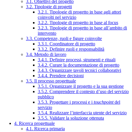
3.1. Obiettivi del progetto
3.2. Tipologie di progetti
3.2.1. Tipologie di progetto in base agli attori
coinvolti nel servizio
3.2.2. Tipologie di progetto in base al focus
3.2.3. Tipologie di progetto in base all’ambito di
intervento
3.3. Competenze, ruoli e figure coinvolte
3.3.1. Coordinatore di progetto
3.3.2. Definire ruoli e responsabilità
3.4. Metodo di lavoro
3.4.1. Definire processi, strumenti e rituali
3.4.2. Curare la documentazione di progetto
3.4.3. Organizzare tavoli tecnici collaborativi
3.4.4. Prendere decisioni
3.5. Il processo progettuale
3.5.1. Organizzare il progetto e la sua gestione
3.5.2. Comprendere il contesto d’uso del servizio
pubblico
3.5.3. Progettare i processi e i
touchpoint
del
servizio
3.5.4. Realizzare l’interfaccia utente del servizio
3.5.5. Validare la soluzione ottenuta
4. Ricerca progettuale
4.1. Ricerca primaria