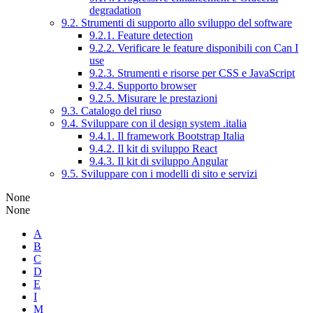
degradation
9.2. Strumenti di supporto allo sviluppo del software
9.2.1. Feature detection
9.2.2. Verificare le feature disponibili con Can I
use
9.2.3. Strumenti e risorse per CSS e JavaScript
9.2.4. Supporto browser
9.2.5. Misurare le prestazioni
9.3. Catalogo del riuso
9.4. Sviluppare con il design system .italia
9.4.1. Il framework Bootstrap Italia
9.4.2. Il kit di sviluppo React
9.4.3. Il kit di sviluppo Angular
9.5. Sviluppare con i modelli di sito e servizi
None
None
A
B
C
D
E
I
M