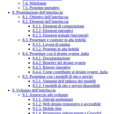
7.4. Wireframe
7.5. Prototipi interattivi
8. Progettazione dell’interfaccia
8.1. Obiettivi dell’interfaccia
8.2. Elementi dell’interfaccia
8.2.1. Elementi di composizione
8.2.2. Elementi interattivi
8.2.3. Elementi testuali (microtesti)
8.3. Progettare e costruire in alta fedeltà
8.3.1. Layout di pagina
8.3.2. Prototipi in alta fedeltà
8.4. Progettare con il design system .italia
8.4.1. Documentazione
8.4.2. Benefici del design system
8.4.3. Risorse operative
8.4.4. Come contribuire al design system .italia
8.5. Progettare con i modelli di sito e servizi
8.5.1. Vantaggi dell’utilizzo dei modelli
8.5.2. I modelli di sito e servizi disponibili
9. Sviluppo dell’interfaccia
9.1. Approccio allo sviluppo
9.1.1. Attività preliminari
9.1.2. Web design responsivo e accessibile
9.1.3. Mobile first
9.1.4. Progressive enhancement e Graceful