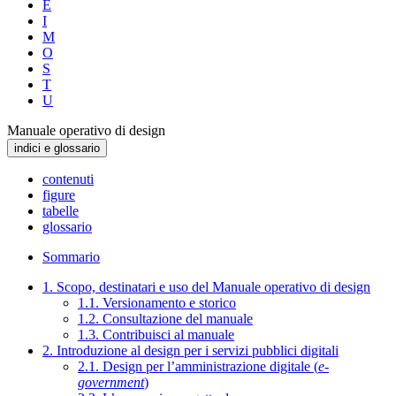
E
I
M
O
S
T
U
Manuale operativo di design
indici e glossario
contenuti
figure
tabelle
glossario
Sommario
1. Scopo, destinatari e uso del Manuale operativo di design
1.1. Versionamento e storico
1.2. Consultazione del manuale
1.3. Contribuisci al manuale
2. Introduzione al design per i servizi pubblici digitali
2.1. Design per l’amministrazione digitale (
e-
government
)