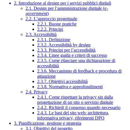
2. Introduzione al design per i servizi pubblici digitali
2.1. Design per l’amministrazione digitale (
e-
government
)
2.2. L’approccio progettuale
2.2.1. Buone pratiche
2.2.2. Principi
2.3. Accessibilità
2.3.1. Definizione
2.3.2. Accessibilità by design
2.3.3. Principi per l’accessibilità
2.3.4. Linee guida e criteri di successo
2.3.5. Come rilasciare una dichiarazione di
accessibilità
2.3.6. Meccanismo di feedback e procedura di
attuazione
2.3.7. Obiettivi accessibilità
2.3.8. Normativa e approfondimenti
2.4. Privacy
2.4.1. Come rispettare la privacy sin dalla
progettazione di un sito o servizio digitale
2.4.2. Richiedi il consenso quando necessario
2.4.3. Le basi del sito web: architettura,
informativa privacy, riferimenti DPO
3. Pianificazione, gestione e strategia
3.1. Obiettivi del progetto