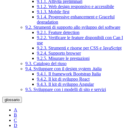
9.1.1. Attività preliminari
9.1.2. Web design responsivo e accessibile
9.1.3. Mobile first
9.1.4. Progressive enhancement e Graceful
degradation
9.2. Strumenti di supporto allo sviluppo del software
9.2.1. Feature detection
9.2.2. Verificare le feature disponibili con Can I
use
9.2.3. Strumenti e risorse per CSS e JavaScript
9.2.4. Supporto browser
9.2.5. Misurare le prestazioni
9.3. Catalogo del riuso
9.4. Sviluppare con il design system .italia
9.4.1. Il framework Bootstrap Italia
9.4.2. Il kit di sviluppo React
9.4.3. Il kit di sviluppo Angular
9.5. Sviluppare con i modelli di sito e servizi
glossario
A
B
C
D