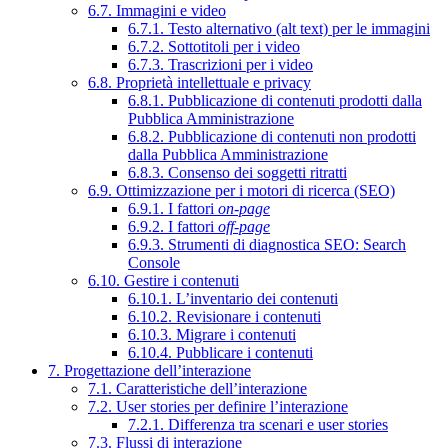
6.7. Immagini e video
6.7.1. Testo alternativo (alt text) per le immagini
6.7.2. Sottotitoli per i video
6.7.3. Trascrizioni per i video
6.8. Proprietà intellettuale e privacy
6.8.1. Pubblicazione di contenuti prodotti dalla
Pubblica Amministrazione
6.8.2. Pubblicazione di contenuti non prodotti
dalla Pubblica Amministrazione
6.8.3. Consenso dei soggetti ritratti
6.9. Ottimizzazione per i motori di ricerca (SEO)
6.9.1. I fattori
on-page
6.9.2. I fattori
off-page
6.9.3. Strumenti di diagnostica SEO: Search
Console
6.10. Gestire i contenuti
6.10.1. L’inventario dei contenuti
6.10.2. Revisionare i contenuti
6.10.3. Migrare i contenuti
6.10.4. Pubblicare i contenuti
7. Progettazione dell’interazione
7.1. Caratteristiche dell’interazione
7.2. User stories per definire l’interazione
7.2.1. Differenza tra scenari e user stories
7.3. Flussi di interazione