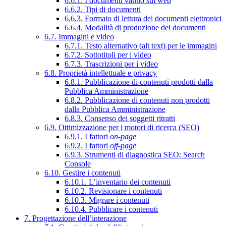
6.6.1. I documenti vanno sul web
6.6.2. Tipi di documenti
6.6.3. Formato di lettura dei documenti elettronici
6.6.4. Modalità di produzione dei documenti
6.7. Immagini e video
6.7.1. Testo alternativo (alt text) per le immagini
6.7.2. Sottotitoli per i video
6.7.3. Trascrizioni per i video
6.8. Proprietà intellettuale e privacy
6.8.1. Pubblicazione di contenuti prodotti dalla
Pubblica Amministrazione
6.8.2. Pubblicazione di contenuti non prodotti
dalla Pubblica Amministrazione
6.8.3. Consenso dei soggetti ritratti
6.9. Ottimizzazione per i motori di ricerca (SEO)
6.9.1. I fattori
on-page
6.9.2. I fattori
off-page
6.9.3. Strumenti di diagnostica SEO: Search
Console
6.10. Gestire i contenuti
6.10.1. L’inventario dei contenuti
6.10.2. Revisionare i contenuti
6.10.3. Migrare i contenuti
6.10.4. Pubblicare i contenuti
7. Progettazione dell’interazione