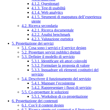
4.1.2. Questionari
4.1.3. Test di usabilità
4.1.4. Web analytics
4.1.5. Strumenti di mappatura dell’esperienza
utente
4.2. Ricerca secondaria
4.2.1. Ricerca documentale
4.2.2. Analisi benchmark
4.2.3. Valutazione euristica
5. Progettazione dei servizi
5.1. Cosa sono i servizi e il service design
5.2. Progettare servizi pubblici digitali
5.3. Definire il modello di servizio
5.3.1. Identificare gli attori coinvolti
5.3.2. Formulare la proposta di valore
5.3.3. Inquadrare gli elementi costitutivi del
servizio
5.4. Descrivere il funzionamento del servizio
5.4.1. Mappare l’ecosistema
5.4.2. Rappresentare i flussi di servizio
5.5. Co-progettare le soluzioni
5.5.1. Workshop di co-progettazione
6. Progettazione dei contenuti
6.1. Cos’è il content design
6.2. Ricerca utente sui contenuti e il linguaggio