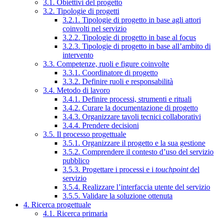
3.1. Obiettivi del progetto
3.2. Tipologie di progetti
3.2.1. Tipologie di progetto in base agli attori
coinvolti nel servizio
3.2.2. Tipologie di progetto in base al focus
3.2.3. Tipologie di progetto in base all’ambito di
intervento
3.3. Competenze, ruoli e figure coinvolte
3.3.1. Coordinatore di progetto
3.3.2. Definire ruoli e responsabilità
3.4. Metodo di lavoro
3.4.1. Definire processi, strumenti e rituali
3.4.2. Curare la documentazione di progetto
3.4.3. Organizzare tavoli tecnici collaborativi
3.4.4. Prendere decisioni
3.5. Il processo progettuale
3.5.1. Organizzare il progetto e la sua gestione
3.5.2. Comprendere il contesto d’uso del servizio
pubblico
3.5.3. Progettare i processi e i
touchpoint
del
servizio
3.5.4. Realizzare l’interfaccia utente del servizio
3.5.5. Validare la soluzione ottenuta
4. Ricerca progettuale
4.1. Ricerca primaria