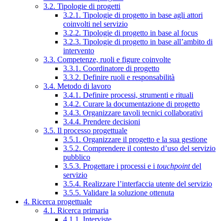
3.2. Tipologie di progetti
3.2.1. Tipologie di progetto in base agli attori
coinvolti nel servizio
3.2.2. Tipologie di progetto in base al focus
3.2.3. Tipologie di progetto in base all’ambito di
intervento
3.3. Competenze, ruoli e figure coinvolte
3.3.1. Coordinatore di progetto
3.3.2. Definire ruoli e responsabilità
3.4. Metodo di lavoro
3.4.1. Definire processi, strumenti e rituali
3.4.2. Curare la documentazione di progetto
3.4.3. Organizzare tavoli tecnici collaborativi
3.4.4. Prendere decisioni
3.5. Il processo progettuale
3.5.1. Organizzare il progetto e la sua gestione
3.5.2. Comprendere il contesto d’uso del servizio
pubblico
3.5.3. Progettare i processi e i
touchpoint
del
servizio
3.5.4. Realizzare l’interfaccia utente del servizio
3.5.5. Validare la soluzione ottenuta
4. Ricerca progettuale
4.1. Ricerca primaria
4.1.1. Interviste