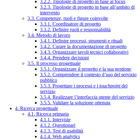
3.2.2. Tipologie di progetto in base al focus
3.2.3. Tipologie di progetto in base all’ambito di
intervento
3.3. Competenze, ruoli e figure coinvolte
3.3.1. Coordinatore di progetto
3.3.2. Definire ruoli e responsabilità
3.4. Metodo di lavoro
3.4.1. Definire processi, strumenti e rituali
3.4.2. Curare la documentazione di progetto
3.4.3. Organizzare tavoli tecnici collaborativi
3.4.4. Prendere decisioni
3.5. Il processo progettuale
3.5.1. Organizzare il progetto e la sua gestione
3.5.2. Comprendere il contesto d’uso del servizio
pubblico
3.5.3. Progettare i processi e i
touchpoint
del
servizio
3.5.4. Realizzare l’interfaccia utente del servizio
3.5.5. Validare la soluzione ottenuta
4. Ricerca progettuale
4.1. Ricerca primaria
4.1.1. Interviste
4.1.2. Questionari
4.1.3. Test di usabilità
4.1.4. Web analytics