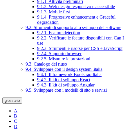
9.1.1. Attività preliminari
9.1.2. Web design responsivo e accessibile
9.1.3. Mobile first
9.1.4. Progressive enhancement e Graceful
degradation
9.2. Strumenti di supporto allo sviluppo del software
9.2.1. Feature detection
9.2.2. Verificare le feature disponibili con Can I
use
9.2.3. Strumenti e risorse per CSS e JavaScript
9.2.4. Supporto browser
9.2.5. Misurare le prestazioni
9.3. Catalogo del riuso
9.4. Sviluppare con il design system .italia
9.4.1. Il framework Bootstrap Italia
9.4.2. Il kit di sviluppo React
9.4.3. Il kit di sviluppo Angular
9.5. Sviluppare con i modelli di sito e servizi
glossario
A
B
C
D