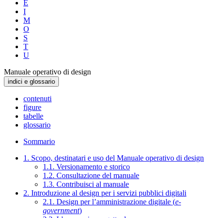
E
I
M
O
S
T
U
Manuale operativo di design
indici e glossario
contenuti
figure
tabelle
glossario
Sommario
1. Scopo, destinatari e uso del Manuale operativo di design
1.1. Versionamento e storico
1.2. Consultazione del manuale
1.3. Contribuisci al manuale
2. Introduzione al design per i servizi pubblici digitali
2.1. Design per l’amministrazione digitale (
e-
government
)