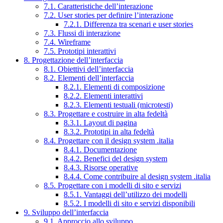
7.1. Caratteristiche dell’interazione
7.2. User stories per definire l’interazione
7.2.1. Differenza tra scenari e user stories
7.3. Flussi di interazione
7.4. Wireframe
7.5. Prototipi interattivi
8. Progettazione dell’interfaccia
8.1. Obiettivi dell’interfaccia
8.2. Elementi dell’interfaccia
8.2.1. Elementi di composizione
8.2.2. Elementi interattivi
8.2.3. Elementi testuali (microtesti)
8.3. Progettare e costruire in alta fedeltà
8.3.1. Layout di pagina
8.3.2. Prototipi in alta fedeltà
8.4. Progettare con il design system .italia
8.4.1. Documentazione
8.4.2. Benefici del design system
8.4.3. Risorse operative
8.4.4. Come contribuire al design system .italia
8.5. Progettare con i modelli di sito e servizi
8.5.1. Vantaggi dell’utilizzo dei modelli
8.5.2. I modelli di sito e servizi disponibili
9. Sviluppo dell’interfaccia
9.1. Approccio allo sviluppo