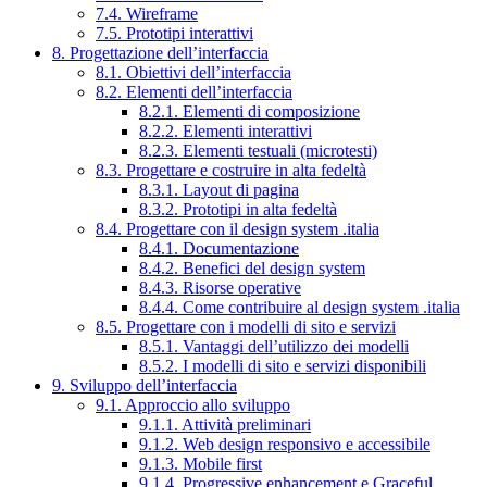
7.4. Wireframe
7.5. Prototipi interattivi
8. Progettazione dell’interfaccia
8.1. Obiettivi dell’interfaccia
8.2. Elementi dell’interfaccia
8.2.1. Elementi di composizione
8.2.2. Elementi interattivi
8.2.3. Elementi testuali (microtesti)
8.3. Progettare e costruire in alta fedeltà
8.3.1. Layout di pagina
8.3.2. Prototipi in alta fedeltà
8.4. Progettare con il design system .italia
8.4.1. Documentazione
8.4.2. Benefici del design system
8.4.3. Risorse operative
8.4.4. Come contribuire al design system .italia
8.5. Progettare con i modelli di sito e servizi
8.5.1. Vantaggi dell’utilizzo dei modelli
8.5.2. I modelli di sito e servizi disponibili
9. Sviluppo dell’interfaccia
9.1. Approccio allo sviluppo
9.1.1. Attività preliminari
9.1.2. Web design responsivo e accessibile
9.1.3. Mobile first
9.1.4. Progressive enhancement e Graceful