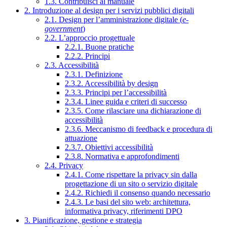
1.3. Contribuisci al manuale
2. Introduzione al design per i servizi pubblici digitali
2.1. Design per l’amministrazione digitale (
e-
government
)
2.2. L’approccio progettuale
2.2.1. Buone pratiche
2.2.2. Principi
2.3. Accessibilità
2.3.1. Definizione
2.3.2. Accessibilità by design
2.3.3. Principi per l’accessibilità
2.3.4. Linee guida e criteri di successo
2.3.5. Come rilasciare una dichiarazione di
accessibilità
2.3.6. Meccanismo di feedback e procedura di
attuazione
2.3.7. Obiettivi accessibilità
2.3.8. Normativa e approfondimenti
2.4. Privacy
2.4.1. Come rispettare la privacy sin dalla
progettazione di un sito o servizio digitale
2.4.2. Richiedi il consenso quando necessario
2.4.3. Le basi del sito web: architettura,
informativa privacy, riferimenti DPO
3. Pianificazione, gestione e strategia