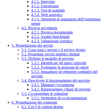
4.1.1. Interviste
4.1.2. Questionari
4.1.3. Test di usabilità
4.1.4. Web analytics
4.1.5. Strumenti di mappatura dell’esperienza
utente
4.2. Ricerca secondaria
4.2.1. Ricerca documentale
4.2.2. Analisi benchmark
4.2.3. Valutazione euristica
5. Progettazione dei servizi
5.1. Cosa sono i servizi e il service design
5.2. Progettare servizi pubblici digitali
5.3. Definire il modello di servizio
5.3.1. Identificare gli attori coinvolti
5.3.2. Formulare la proposta di valore
5.3.3. Inquadrare gli elementi costitutivi del
servizio
5.4. Descrivere il funzionamento del servizio
5.4.1. Mappare l’ecosistema
5.4.2. Rappresentare i flussi di servizio
5.5. Co-progettare le soluzioni
5.5.1. Workshop di co-progettazione
6. Progettazione dei contenuti
6.1. Cos’è il content design