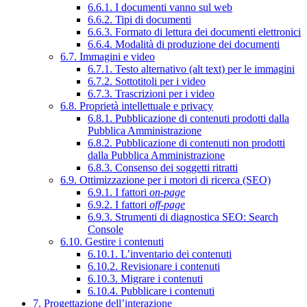
6.6.1. I documenti vanno sul web
6.6.2. Tipi di documenti
6.6.3. Formato di lettura dei documenti elettronici
6.6.4. Modalità di produzione dei documenti
6.7. Immagini e video
6.7.1. Testo alternativo (alt text) per le immagini
6.7.2. Sottotitoli per i video
6.7.3. Trascrizioni per i video
6.8. Proprietà intellettuale e privacy
6.8.1. Pubblicazione di contenuti prodotti dalla
Pubblica Amministrazione
6.8.2. Pubblicazione di contenuti non prodotti
dalla Pubblica Amministrazione
6.8.3. Consenso dei soggetti ritratti
6.9. Ottimizzazione per i motori di ricerca (SEO)
6.9.1. I fattori
on-page
6.9.2. I fattori
off-page
6.9.3. Strumenti di diagnostica SEO: Search
Console
6.10. Gestire i contenuti
6.10.1. L’inventario dei contenuti
6.10.2. Revisionare i contenuti
6.10.3. Migrare i contenuti
6.10.4. Pubblicare i contenuti
7. Progettazione dell’interazione