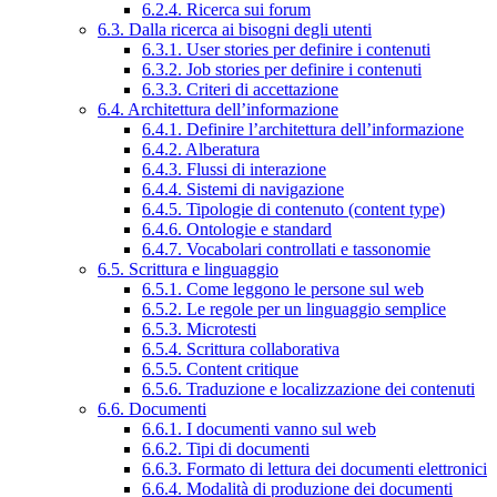
6.2.4. Ricerca sui forum
6.3. Dalla ricerca ai bisogni degli utenti
6.3.1. User stories per definire i contenuti
6.3.2. Job stories per definire i contenuti
6.3.3. Criteri di accettazione
6.4. Architettura dell’informazione
6.4.1. Definire l’architettura dell’informazione
6.4.2. Alberatura
6.4.3. Flussi di interazione
6.4.4. Sistemi di navigazione
6.4.5. Tipologie di contenuto (content type)
6.4.6. Ontologie e standard
6.4.7. Vocabolari controllati e tassonomie
6.5. Scrittura e linguaggio
6.5.1. Come leggono le persone sul web
6.5.2. Le regole per un linguaggio semplice
6.5.3. Microtesti
6.5.4. Scrittura collaborativa
6.5.5. Content critique
6.5.6. Traduzione e localizzazione dei contenuti
6.6. Documenti
6.6.1. I documenti vanno sul web
6.6.2. Tipi di documenti
6.6.3. Formato di lettura dei documenti elettronici
6.6.4. Modalità di produzione dei documenti