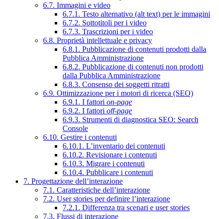
6.7. Immagini e video
6.7.1. Testo alternativo (alt text) per le immagini
6.7.2. Sottotitoli per i video
6.7.3. Trascrizioni per i video
6.8. Proprietà intellettuale e privacy
6.8.1. Pubblicazione di contenuti prodotti dalla
Pubblica Amministrazione
6.8.2. Pubblicazione di contenuti non prodotti
dalla Pubblica Amministrazione
6.8.3. Consenso dei soggetti ritratti
6.9. Ottimizzazione per i motori di ricerca (SEO)
6.9.1. I fattori
on-page
6.9.2. I fattori
off-page
6.9.3. Strumenti di diagnostica SEO: Search
Console
6.10. Gestire i contenuti
6.10.1. L’inventario dei contenuti
6.10.2. Revisionare i contenuti
6.10.3. Migrare i contenuti
6.10.4. Pubblicare i contenuti
7. Progettazione dell’interazione
7.1. Caratteristiche dell’interazione
7.2. User stories per definire l’interazione
7.2.1. Differenza tra scenari e user stories
7.3. Flussi di interazione