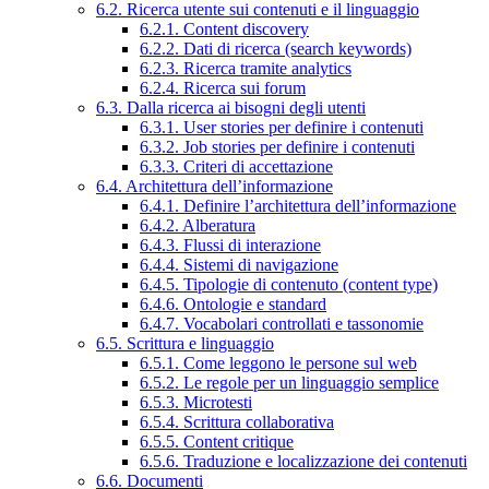
6.2. Ricerca utente sui contenuti e il linguaggio
6.2.1. Content discovery
6.2.2. Dati di ricerca (search keywords)
6.2.3. Ricerca tramite analytics
6.2.4. Ricerca sui forum
6.3. Dalla ricerca ai bisogni degli utenti
6.3.1. User stories per definire i contenuti
6.3.2. Job stories per definire i contenuti
6.3.3. Criteri di accettazione
6.4. Architettura dell’informazione
6.4.1. Definire l’architettura dell’informazione
6.4.2. Alberatura
6.4.3. Flussi di interazione
6.4.4. Sistemi di navigazione
6.4.5. Tipologie di contenuto (content type)
6.4.6. Ontologie e standard
6.4.7. Vocabolari controllati e tassonomie
6.5. Scrittura e linguaggio
6.5.1. Come leggono le persone sul web
6.5.2. Le regole per un linguaggio semplice
6.5.3. Microtesti
6.5.4. Scrittura collaborativa
6.5.5. Content critique
6.5.6. Traduzione e localizzazione dei contenuti
6.6. Documenti