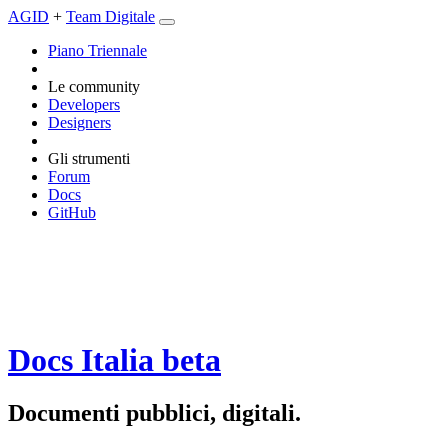
AGID
+
Team Digitale
Piano Triennale
Le community
Developers
Designers
Gli strumenti
Forum
Docs
GitHub
Docs Italia
beta
Documenti pubblici, digitali.