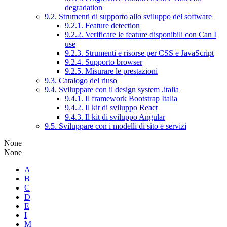
degradation
9.2. Strumenti di supporto allo sviluppo del software
9.2.1. Feature detection
9.2.2. Verificare le feature disponibili con Can I
use
9.2.3. Strumenti e risorse per CSS e JavaScript
9.2.4. Supporto browser
9.2.5. Misurare le prestazioni
9.3. Catalogo del riuso
9.4. Sviluppare con il design system .italia
9.4.1. Il framework Bootstrap Italia
9.4.2. Il kit di sviluppo React
9.4.3. Il kit di sviluppo Angular
9.5. Sviluppare con i modelli di sito e servizi
None
None
A
B
C
D
E
I
M