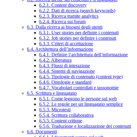
6.2.1. Content discovery
6.2.2. Dati di ricerca (search keywords)
6.2.3. Ricerca tramite analytics
6.2.4. Ricerca sui forum
6.3. Dalla ricerca ai bisogni degli utenti
6.3.1. User stories per definire i contenuti
6.3.2. Job stories per definire i contenuti
6.3.3. Criteri di accettazione
6.4. Architettura dell’informazione
6.4.1. Definire l’architettura dell’informazione
6.4.2. Alberatura
6.4.3. Flussi di interazione
6.4.4. Sistemi di navigazione
6.4.5. Tipologie di contenuto (content type)
6.4.6. Ontologie e standard
6.4.7. Vocabolari controllati e tassonomie
6.5. Scrittura e linguaggio
6.5.1. Come leggono le persone sul web
6.5.2. Le regole per un linguaggio semplice
6.5.3. Microtesti
6.5.4. Scrittura collaborativa
6.5.5. Content critique
6.5.6. Traduzione e localizzazione dei contenuti
6.6. Documenti