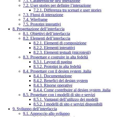
7.1. Caratteristiche dell’interazione
7.2. User stories per definire l’interazione
7.2.1. Differenza tra scenari e user stories
7.3. Flussi di interazione
7.4. Wireframe
7.5. Prototipi interattivi
8. Progettazione dell’interfaccia
8.1. Obiettivi dell’interfaccia
8.2. Elementi dell’interfaccia
8.2.1. Elementi di composizione
8.2.2. Elementi interattivi
8.2.3. Elementi testuali (microtesti)
8.3. Progettare e costruire in alta fedeltà
8.3.1. Layout di pagina
8.3.2. Prototipi in alta fedeltà
8.4. Progettare con il design system .italia
8.4.1. Documentazione
8.4.2. Benefici del design system
8.4.3. Risorse operative
8.4.4. Come contribuire al design system .italia
8.5. Progettare con i modelli di sito e servizi
8.5.1. Vantaggi dell’utilizzo dei modelli
8.5.2. I modelli di sito e servizi disponibili
9. Sviluppo dell’interfaccia
9.1. Approccio allo sviluppo