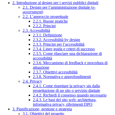
2. Introduzione al design per i servizi pubblici digitali
2.1. Design per l’amministrazione digitale (
e-
government
)
2.2. L’approccio progettuale
2.2.1. Buone pratiche
2.2.2. Principi
2.3. Accessibilità
2.3.1. Definizione
2.3.2. Accessibilità by design
2.3.3. Principi per l’accessibilità
2.3.4. Linee guida e criteri di successo
2.3.5. Come rilasciare una dichiarazione di
accessibilità
2.3.6. Meccanismo di feedback e procedura di
attuazione
2.3.7. Obiettivi accessibilità
2.3.8. Normativa e approfondimenti
2.4. Privacy
2.4.1. Come rispettare la privacy sin dalla
progettazione di un sito o servizio digitale
2.4.2. Richiedi il consenso quando necessario
2.4.3. Le basi del sito web: architettura,
informativa privacy, riferimenti DPO
3. Pianificazione, gestione e strategia
3.1. Obiettivi del progetto