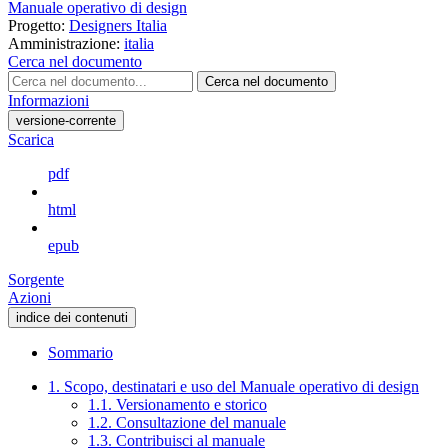
Manuale operativo di design
Progetto:
Designers Italia
Amministrazione:
italia
Cerca nel documento
Cerca nel documento
Informazioni
versione-corrente
Scarica
pdf
html
epub
Sorgente
Azioni
indice dei contenuti
Sommario
1. Scopo, destinatari e uso del Manuale operativo di design
1.1. Versionamento e storico
1.2. Consultazione del manuale
1.3. Contribuisci al manuale