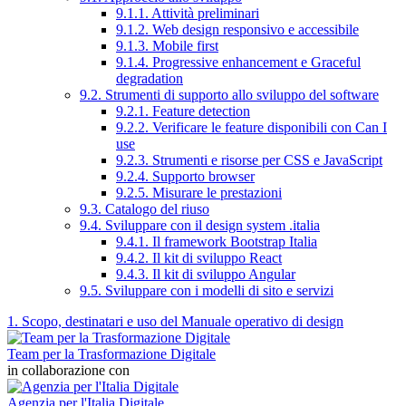
9.1.1. Attività preliminari
9.1.2. Web design responsivo e accessibile
9.1.3. Mobile first
9.1.4. Progressive enhancement e Graceful
degradation
9.2. Strumenti di supporto allo sviluppo del software
9.2.1. Feature detection
9.2.2. Verificare le feature disponibili con Can I
use
9.2.3. Strumenti e risorse per CSS e JavaScript
9.2.4. Supporto browser
9.2.5. Misurare le prestazioni
9.3. Catalogo del riuso
9.4. Sviluppare con il design system .italia
9.4.1. Il framework Bootstrap Italia
9.4.2. Il kit di sviluppo React
9.4.3. Il kit di sviluppo Angular
9.5. Sviluppare con i modelli di sito e servizi
1. Scopo, destinatari e uso del Manuale operativo di design
Team per la Trasformazione Digitale
in collaborazione con
Agenzia per l'Italia Digitale