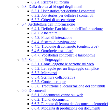
6.2.4. Ricerca sui forum
6.3. Dalla ricerca ai bisogni degli utenti
6.3.1. User stories per definire i contenuti
6.3.2. Job stories per definire i contenuti
6.3.3. Criteri di accettazione
6.4. Architettura dell’informazione
6.4.1. Definire l’architettura dell’informazione
6.4.2. Alberatura
6.4.3. Flussi di interazione
6.4.4. Sistemi di navigazione
6.4.5. Tipologie di contenuto (content type)
6.4.6. Ontologie e standard
6.4.7. Vocabolari controllati e tassonomie
6.5. Scrittura e linguaggio
6.5.1. Come leggono le persone sul web
6.5.2. Le regole per un linguaggio semplice
6.5.3. Microtesti
6.5.4. Scrittura collaborativa
6.5.5. Content critique
6.5.6. Traduzione e localizzazione dei contenuti
6.6. Documenti
6.6.1. I documenti vanno sul web
6.6.2. Tipi di documenti
6.6.3. Formato di lettura dei documenti elettronici
6.6.4. Modalità di produzione dei documenti