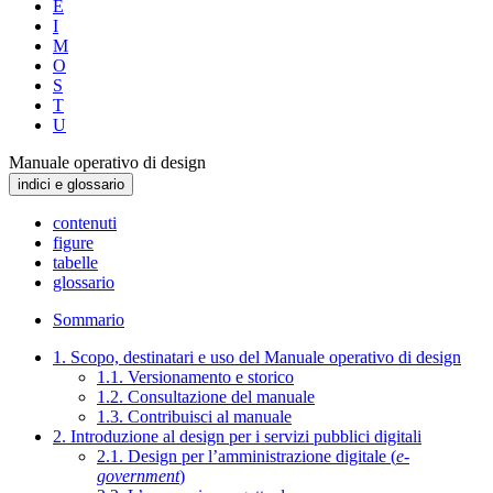
E
I
M
O
S
T
U
Manuale operativo di design
indici e glossario
contenuti
figure
tabelle
glossario
Sommario
1. Scopo, destinatari e uso del Manuale operativo di design
1.1. Versionamento e storico
1.2. Consultazione del manuale
1.3. Contribuisci al manuale
2. Introduzione al design per i servizi pubblici digitali
2.1. Design per l’amministrazione digitale (
e-
government
)