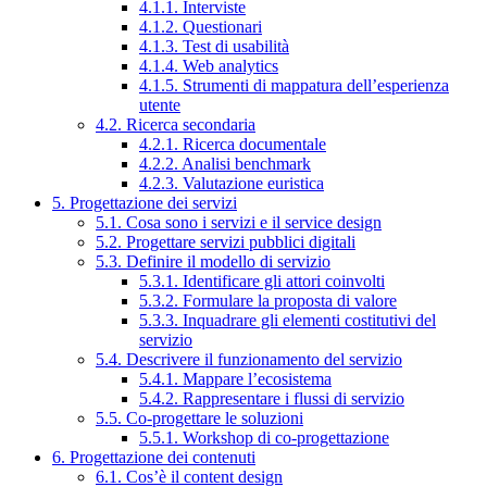
4.1.1. Interviste
4.1.2. Questionari
4.1.3. Test di usabilità
4.1.4. Web analytics
4.1.5. Strumenti di mappatura dell’esperienza
utente
4.2. Ricerca secondaria
4.2.1. Ricerca documentale
4.2.2. Analisi benchmark
4.2.3. Valutazione euristica
5. Progettazione dei servizi
5.1. Cosa sono i servizi e il service design
5.2. Progettare servizi pubblici digitali
5.3. Definire il modello di servizio
5.3.1. Identificare gli attori coinvolti
5.3.2. Formulare la proposta di valore
5.3.3. Inquadrare gli elementi costitutivi del
servizio
5.4. Descrivere il funzionamento del servizio
5.4.1. Mappare l’ecosistema
5.4.2. Rappresentare i flussi di servizio
5.5. Co-progettare le soluzioni
5.5.1. Workshop di co-progettazione
6. Progettazione dei contenuti
6.1. Cos’è il content design