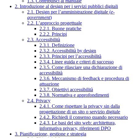
1.3. Contribuisci al manuale
2. Introduzione al design per i servizi pubblici digitali
2.1. Design per l’amministrazione digitale (
e-
government
)
2.2. L’approccio progettuale
2.2.1. Buone pratiche
2.2.2. Principi
2.3. Accessibilità
2.3.1. Definizione
2.3.2. Accessibilità by design
2.3.3. Principi per l’accessibilità
2.3.4. Linee guida e criteri di successo
2.3.5. Come rilasciare una dichiarazione di
accessibilità
2.3.6. Meccanismo di feedback e procedura di
attuazione
2.3.7. Obiettivi accessibilità
2.3.8. Normativa e approfondimenti
2.4. Privacy
2.4.1. Come rispettare la privacy sin dalla
progettazione di un sito o servizio digitale
2.4.2. Richiedi il consenso quando necessario
2.4.3. Le basi del sito web: architettura,
informativa privacy, riferimenti DPO
3. Pianificazione, gestione e strategia