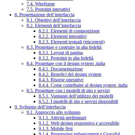
7.4. Wireframe
7.5. Prototipi interattivi
8. Progettazione dell’interfaccia
8.1. Obiettivi dell’interfaccia
8.2. Elementi dell’interfaccia
8.2.1. Elementi di composizione
8.2.2. Elementi interattivi
8.2.3. Elementi testuali (microtesti)
8.3. Progettare e costruire in alta fedeltà
8.3.1. Layout di pagina
8.3.2. Prototipi in alta fedeltà
8.4. Progettare con il design system .italia
8.4.1. Documentazione
8.4.2. Benefici del design system
8.4.3. Risorse operative
8.4.4. Come contribuire al design system .italia
8.5. Progettare con i modelli di sito e servizi
8.5.1. Vantaggi dell’utilizzo dei modelli
8.5.2. I modelli di sito e servizi disponibili
9. Sviluppo dell’interfaccia
9.1. Approccio allo sviluppo
9.1.1. Attività preliminari
9.1.2. Web design responsivo e accessibile
9.1.3. Mobile first
9.1.4. Progressive enhancement e Graceful