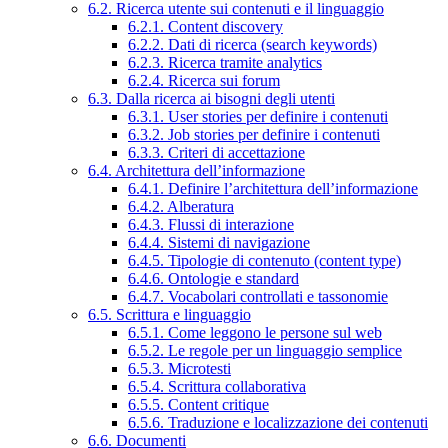
6.2. Ricerca utente sui contenuti e il linguaggio
6.2.1. Content discovery
6.2.2. Dati di ricerca (search keywords)
6.2.3. Ricerca tramite analytics
6.2.4. Ricerca sui forum
6.3. Dalla ricerca ai bisogni degli utenti
6.3.1. User stories per definire i contenuti
6.3.2. Job stories per definire i contenuti
6.3.3. Criteri di accettazione
6.4. Architettura dell’informazione
6.4.1. Definire l’architettura dell’informazione
6.4.2. Alberatura
6.4.3. Flussi di interazione
6.4.4. Sistemi di navigazione
6.4.5. Tipologie di contenuto (content type)
6.4.6. Ontologie e standard
6.4.7. Vocabolari controllati e tassonomie
6.5. Scrittura e linguaggio
6.5.1. Come leggono le persone sul web
6.5.2. Le regole per un linguaggio semplice
6.5.3. Microtesti
6.5.4. Scrittura collaborativa
6.5.5. Content critique
6.5.6. Traduzione e localizzazione dei contenuti
6.6. Documenti