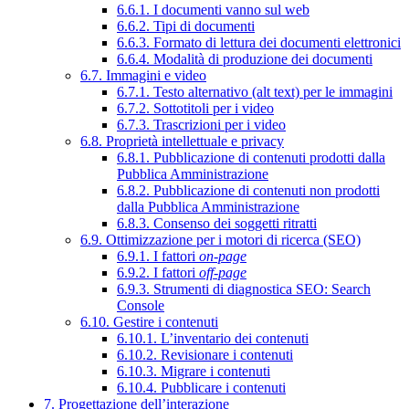
6.6.1. I documenti vanno sul web
6.6.2. Tipi di documenti
6.6.3. Formato di lettura dei documenti elettronici
6.6.4. Modalità di produzione dei documenti
6.7. Immagini e video
6.7.1. Testo alternativo (alt text) per le immagini
6.7.2. Sottotitoli per i video
6.7.3. Trascrizioni per i video
6.8. Proprietà intellettuale e privacy
6.8.1. Pubblicazione di contenuti prodotti dalla
Pubblica Amministrazione
6.8.2. Pubblicazione di contenuti non prodotti
dalla Pubblica Amministrazione
6.8.3. Consenso dei soggetti ritratti
6.9. Ottimizzazione per i motori di ricerca (SEO)
6.9.1. I fattori
on-page
6.9.2. I fattori
off-page
6.9.3. Strumenti di diagnostica SEO: Search
Console
6.10. Gestire i contenuti
6.10.1. L’inventario dei contenuti
6.10.2. Revisionare i contenuti
6.10.3. Migrare i contenuti
6.10.4. Pubblicare i contenuti
7. Progettazione dell’interazione