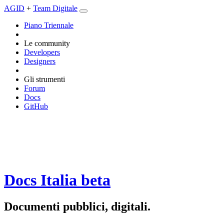
AGID
+
Team Digitale
Piano Triennale
Le community
Developers
Designers
Gli strumenti
Forum
Docs
GitHub
Docs Italia
beta
Documenti pubblici, digitali.