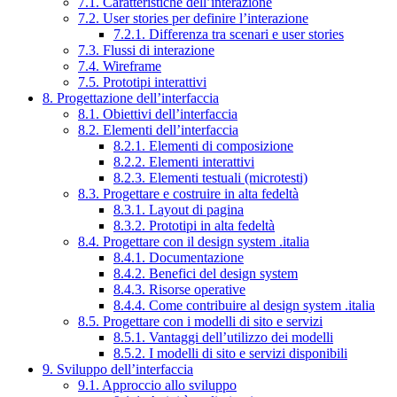
7.1. Caratteristiche dell’interazione
7.2. User stories per definire l’interazione
7.2.1. Differenza tra scenari e user stories
7.3. Flussi di interazione
7.4. Wireframe
7.5. Prototipi interattivi
8. Progettazione dell’interfaccia
8.1. Obiettivi dell’interfaccia
8.2. Elementi dell’interfaccia
8.2.1. Elementi di composizione
8.2.2. Elementi interattivi
8.2.3. Elementi testuali (microtesti)
8.3. Progettare e costruire in alta fedeltà
8.3.1. Layout di pagina
8.3.2. Prototipi in alta fedeltà
8.4. Progettare con il design system .italia
8.4.1. Documentazione
8.4.2. Benefici del design system
8.4.3. Risorse operative
8.4.4. Come contribuire al design system .italia
8.5. Progettare con i modelli di sito e servizi
8.5.1. Vantaggi dell’utilizzo dei modelli
8.5.2. I modelli di sito e servizi disponibili
9. Sviluppo dell’interfaccia
9.1. Approccio allo sviluppo