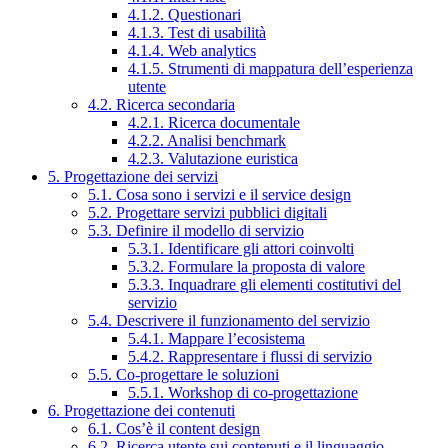
4.1.2. Questionari
4.1.3. Test di usabilità
4.1.4. Web analytics
4.1.5. Strumenti di mappatura dell’esperienza
utente
4.2. Ricerca secondaria
4.2.1. Ricerca documentale
4.2.2. Analisi benchmark
4.2.3. Valutazione euristica
5. Progettazione dei servizi
5.1. Cosa sono i servizi e il service design
5.2. Progettare servizi pubblici digitali
5.3. Definire il modello di servizio
5.3.1. Identificare gli attori coinvolti
5.3.2. Formulare la proposta di valore
5.3.3. Inquadrare gli elementi costitutivi del
servizio
5.4. Descrivere il funzionamento del servizio
5.4.1. Mappare l’ecosistema
5.4.2. Rappresentare i flussi di servizio
5.5. Co-progettare le soluzioni
5.5.1. Workshop di co-progettazione
6. Progettazione dei contenuti
6.1. Cos’è il content design
6.2. Ricerca utente sui contenuti e il linguaggio