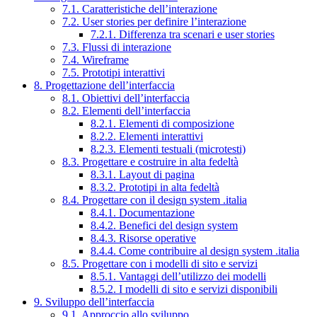
7.1. Caratteristiche dell’interazione
7.2. User stories per definire l’interazione
7.2.1. Differenza tra scenari e user stories
7.3. Flussi di interazione
7.4. Wireframe
7.5. Prototipi interattivi
8. Progettazione dell’interfaccia
8.1. Obiettivi dell’interfaccia
8.2. Elementi dell’interfaccia
8.2.1. Elementi di composizione
8.2.2. Elementi interattivi
8.2.3. Elementi testuali (microtesti)
8.3. Progettare e costruire in alta fedeltà
8.3.1. Layout di pagina
8.3.2. Prototipi in alta fedeltà
8.4. Progettare con il design system .italia
8.4.1. Documentazione
8.4.2. Benefici del design system
8.4.3. Risorse operative
8.4.4. Come contribuire al design system .italia
8.5. Progettare con i modelli di sito e servizi
8.5.1. Vantaggi dell’utilizzo dei modelli
8.5.2. I modelli di sito e servizi disponibili
9. Sviluppo dell’interfaccia
9.1. Approccio allo sviluppo