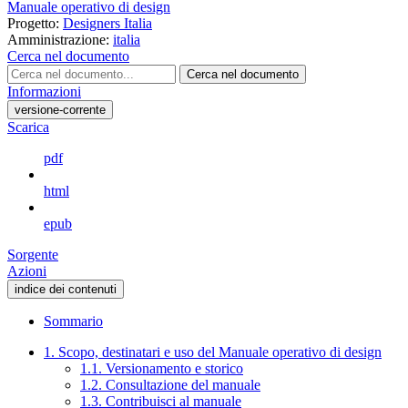
Manuale operativo di design
Progetto:
Designers Italia
Amministrazione:
italia
Cerca nel documento
Cerca nel documento
Informazioni
versione-corrente
Scarica
pdf
html
epub
Sorgente
Azioni
indice dei contenuti
Sommario
1. Scopo, destinatari e uso del Manuale operativo di design
1.1. Versionamento e storico
1.2. Consultazione del manuale
1.3. Contribuisci al manuale