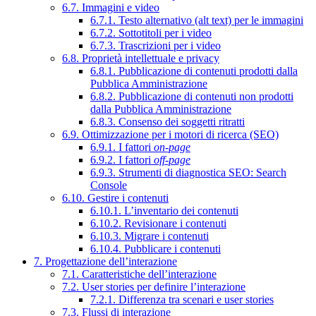
6.7. Immagini e video
6.7.1. Testo alternativo (alt text) per le immagini
6.7.2. Sottotitoli per i video
6.7.3. Trascrizioni per i video
6.8. Proprietà intellettuale e privacy
6.8.1. Pubblicazione di contenuti prodotti dalla
Pubblica Amministrazione
6.8.2. Pubblicazione di contenuti non prodotti
dalla Pubblica Amministrazione
6.8.3. Consenso dei soggetti ritratti
6.9. Ottimizzazione per i motori di ricerca (SEO)
6.9.1. I fattori
on-page
6.9.2. I fattori
off-page
6.9.3. Strumenti di diagnostica SEO: Search
Console
6.10. Gestire i contenuti
6.10.1. L’inventario dei contenuti
6.10.2. Revisionare i contenuti
6.10.3. Migrare i contenuti
6.10.4. Pubblicare i contenuti
7. Progettazione dell’interazione
7.1. Caratteristiche dell’interazione
7.2. User stories per definire l’interazione
7.2.1. Differenza tra scenari e user stories
7.3. Flussi di interazione