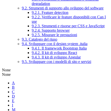
degradation
9.2. Strumenti di supporto allo sviluppo del software
9.2.1. Feature detection
9.2.2. Verificare le feature disponibili con Can I
use
9.2.3. Strumenti e risorse per CSS e JavaScript
9.2.4. Supporto browser
9.2.5. Misurare le prestazioni
9.3. Catalogo del riuso
9.4. Sviluppare con il design system .italia
9.4.1. Il framework Bootstrap Italia
9.4.2. Il kit di sviluppo React
9.4.3. Il kit di sviluppo Angular
9.5. Sviluppare con i modelli di sito e servizi
None
None
A
B
C
D
E
I
M