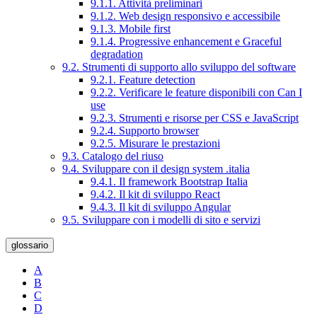
9.1.1. Attività preliminari
9.1.2. Web design responsivo e accessibile
9.1.3. Mobile first
9.1.4. Progressive enhancement e Graceful
degradation
9.2. Strumenti di supporto allo sviluppo del software
9.2.1. Feature detection
9.2.2. Verificare le feature disponibili con Can I
use
9.2.3. Strumenti e risorse per CSS e JavaScript
9.2.4. Supporto browser
9.2.5. Misurare le prestazioni
9.3. Catalogo del riuso
9.4. Sviluppare con il design system .italia
9.4.1. Il framework Bootstrap Italia
9.4.2. Il kit di sviluppo React
9.4.3. Il kit di sviluppo Angular
9.5. Sviluppare con i modelli di sito e servizi
glossario
A
B
C
D