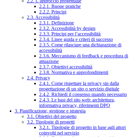
2.2. L’approccio progettuale
2.2.1. Buone pratiche
2.2.2. Principi
2.3. Accessibilità
2.3.1. Definizione
2.3.2. Accessibilità by design
2.3.3. Principi per l’accessibilità
2.3.4. Linee guida e criteri di successo
2.3.5. Come rilasciare una dichiarazione di
accessibilità
2.3.6. Meccanismo di feedback e procedura di
attuazione
2.3.7. Obiettivi accessibilità
2.3.8. Normativa e approfondimenti
2.4. Privacy
2.4.1. Come rispettare la privacy sin dalla
progettazione di un sito o servizio digitale
2.4.2. Richiedi il consenso quando necessario
2.4.3. Le basi del sito web: architettura,
informativa privacy, riferimenti DPO
3. Pianificazione, gestione e strategia
3.1. Obiettivi del progetto
3.2. Tipologie di progetti
3.2.1. Tipologie di progetto in base agli attori
coinvolti nel servizio