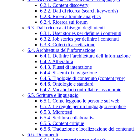
6.2.1. Content discovery
6.2.2. Dati di ricerca (search keywords)
6.2.3. Ricerca tramite analytics
6.2.4. Ricerca sui forum
6.3. Dalla ricerca ai bisogni degli utenti
6.3.1. User stories per definire i contenuti
6.3.2. Job stories per definire i contenuti
6.3.3. Criteri di accettazione
6.4. Architettura dell’informazione
6.4.1. Definire l’architettura dell’informazione
6.4.2. Alberatura
6.4.3. Flussi di interazione
6.4.4. Sistemi di navigazione
6.4.5. Tipologie di contenuto (content type)
6.4.6. Ontologie e standard
6.4.7. Vocabolari controllati e tassonomie
6.5. Scrittura e linguaggio
6.5.1. Come leggono le persone sul web
6.5.2. Le regole per un linguaggio semplice
6.5.3. Microtesti
6.5.4. Scrittura collaborativa
6.5.5. Content critique
6.5.6. Traduzione e localizzazione dei contenuti
6.6. Documenti