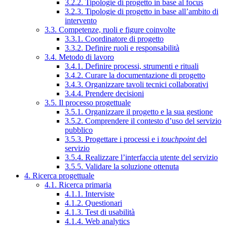
3.2.2. Tipologie di progetto in base al focus
3.2.3. Tipologie di progetto in base all’ambito di
intervento
3.3. Competenze, ruoli e figure coinvolte
3.3.1. Coordinatore di progetto
3.3.2. Definire ruoli e responsabilità
3.4. Metodo di lavoro
3.4.1. Definire processi, strumenti e rituali
3.4.2. Curare la documentazione di progetto
3.4.3. Organizzare tavoli tecnici collaborativi
3.4.4. Prendere decisioni
3.5. Il processo progettuale
3.5.1. Organizzare il progetto e la sua gestione
3.5.2. Comprendere il contesto d’uso del servizio
pubblico
3.5.3. Progettare i processi e i
touchpoint
del
servizio
3.5.4. Realizzare l’interfaccia utente del servizio
3.5.5. Validare la soluzione ottenuta
4. Ricerca progettuale
4.1. Ricerca primaria
4.1.1. Interviste
4.1.2. Questionari
4.1.3. Test di usabilità
4.1.4. Web analytics