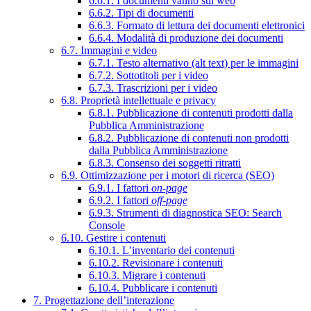
6.6.1. I documenti vanno sul web
6.6.2. Tipi di documenti
6.6.3. Formato di lettura dei documenti elettronici
6.6.4. Modalità di produzione dei documenti
6.7. Immagini e video
6.7.1. Testo alternativo (alt text) per le immagini
6.7.2. Sottotitoli per i video
6.7.3. Trascrizioni per i video
6.8. Proprietà intellettuale e privacy
6.8.1. Pubblicazione di contenuti prodotti dalla
Pubblica Amministrazione
6.8.2. Pubblicazione di contenuti non prodotti
dalla Pubblica Amministrazione
6.8.3. Consenso dei soggetti ritratti
6.9. Ottimizzazione per i motori di ricerca (SEO)
6.9.1. I fattori
on-page
6.9.2. I fattori
off-page
6.9.3. Strumenti di diagnostica SEO: Search
Console
6.10. Gestire i contenuti
6.10.1. L’inventario dei contenuti
6.10.2. Revisionare i contenuti
6.10.3. Migrare i contenuti
6.10.4. Pubblicare i contenuti
7. Progettazione dell’interazione