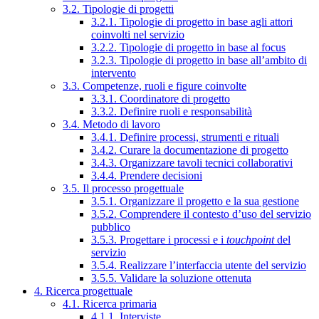
3.2. Tipologie di progetti
3.2.1. Tipologie di progetto in base agli attori
coinvolti nel servizio
3.2.2. Tipologie di progetto in base al focus
3.2.3. Tipologie di progetto in base all’ambito di
intervento
3.3. Competenze, ruoli e figure coinvolte
3.3.1. Coordinatore di progetto
3.3.2. Definire ruoli e responsabilità
3.4. Metodo di lavoro
3.4.1. Definire processi, strumenti e rituali
3.4.2. Curare la documentazione di progetto
3.4.3. Organizzare tavoli tecnici collaborativi
3.4.4. Prendere decisioni
3.5. Il processo progettuale
3.5.1. Organizzare il progetto e la sua gestione
3.5.2. Comprendere il contesto d’uso del servizio
pubblico
3.5.3. Progettare i processi e i
touchpoint
del
servizio
3.5.4. Realizzare l’interfaccia utente del servizio
3.5.5. Validare la soluzione ottenuta
4. Ricerca progettuale
4.1. Ricerca primaria
4.1.1. Interviste