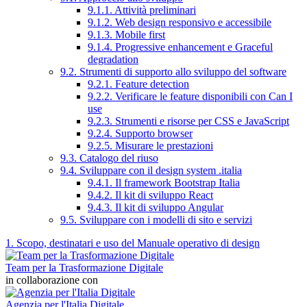
9.1.1. Attività preliminari
9.1.2. Web design responsivo e accessibile
9.1.3. Mobile first
9.1.4. Progressive enhancement e Graceful
degradation
9.2. Strumenti di supporto allo sviluppo del software
9.2.1. Feature detection
9.2.2. Verificare le feature disponibili con Can I
use
9.2.3. Strumenti e risorse per CSS e JavaScript
9.2.4. Supporto browser
9.2.5. Misurare le prestazioni
9.3. Catalogo del riuso
9.4. Sviluppare con il design system .italia
9.4.1. Il framework Bootstrap Italia
9.4.2. Il kit di sviluppo React
9.4.3. Il kit di sviluppo Angular
9.5. Sviluppare con i modelli di sito e servizi
1. Scopo, destinatari e uso del Manuale operativo di design
Team per la Trasformazione Digitale
in collaborazione con
Agenzia per l'Italia Digitale