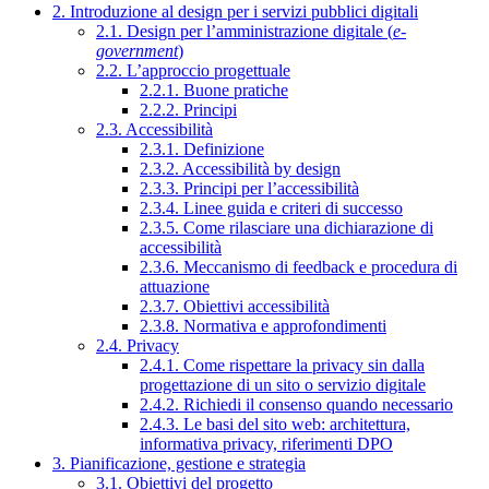
2. Introduzione al design per i servizi pubblici digitali
2.1. Design per l’amministrazione digitale (
e-
government
)
2.2. L’approccio progettuale
2.2.1. Buone pratiche
2.2.2. Principi
2.3. Accessibilità
2.3.1. Definizione
2.3.2. Accessibilità by design
2.3.3. Principi per l’accessibilità
2.3.4. Linee guida e criteri di successo
2.3.5. Come rilasciare una dichiarazione di
accessibilità
2.3.6. Meccanismo di feedback e procedura di
attuazione
2.3.7. Obiettivi accessibilità
2.3.8. Normativa e approfondimenti
2.4. Privacy
2.4.1. Come rispettare la privacy sin dalla
progettazione di un sito o servizio digitale
2.4.2. Richiedi il consenso quando necessario
2.4.3. Le basi del sito web: architettura,
informativa privacy, riferimenti DPO
3. Pianificazione, gestione e strategia
3.1. Obiettivi del progetto