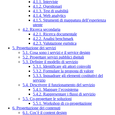
4.1.1. Interviste
4.1.2. Questionari
4.1.3. Test di usabilità
4.1.4. Web analytics
4.1.5. Strumenti di mappatura dell’esperienza
utente
4.2. Ricerca secondaria
4.2.1. Ricerca documentale
4.2.2. Analisi benchmark
4.2.3. Valutazione euristica
5. Progettazione dei servizi
5.1. Cosa sono i servizi e il service design
5.2. Progettare servizi pubblici digitali
5.3. Definire il modello di servizio
5.3.1. Identificare gli attori coinvolti
5.3.2. Formulare la proposta di valore
5.3.3. Inquadrare gli elementi costitutivi del
servizio
5.4. Descrivere il funzionamento del servizio
5.4.1. Mappare l’ecosistema
5.4.2. Rappresentare i flussi di servizio
5.5. Co-progettare le soluzioni
5.5.1. Workshop di co-progettazione
6. Progettazione dei contenuti
6.1. Cos’è il content design