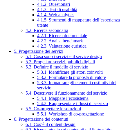
4.1.2. Questionari
4.1.3. Test di usabilità
4.1.4. Web analytics
4.1.5. Strumenti di mappatura dell’esperienza
utente
4.2. Ricerca secondaria
4.2.1. Ricerca documentale
4.2.2. Analisi benchmark
4.2.3. Valutazione euristica
5. Progettazione dei servizi
5.1. Cosa sono i servizi e il service design
5.2. Progettare servizi pubblici digitali
5.3. Definire il modello di servizio
5.3.1. Identificare gli attori coinvolti
5.3.2. Formulare la proposta di valore
5.3.3. Inquadrare gli elementi costitutivi del
servizio
5.4. Descrivere il funzionamento del servizio
5.4.1. Mappare l’ecosistema
5.4.2. Rappresentare i flussi di servizio
5.5. Co-progettare le soluzioni
5.5.1. Workshop di co-progettazione
6. Progettazione dei contenuti
6.1. Cos’è il content design
6.2. Ricerca utente sui contenuti e il linguaggio