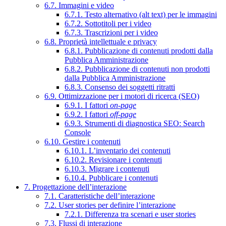
6.7. Immagini e video
6.7.1. Testo alternativo (alt text) per le immagini
6.7.2. Sottotitoli per i video
6.7.3. Trascrizioni per i video
6.8. Proprietà intellettuale e privacy
6.8.1. Pubblicazione di contenuti prodotti dalla
Pubblica Amministrazione
6.8.2. Pubblicazione di contenuti non prodotti
dalla Pubblica Amministrazione
6.8.3. Consenso dei soggetti ritratti
6.9. Ottimizzazione per i motori di ricerca (SEO)
6.9.1. I fattori
on-page
6.9.2. I fattori
off-page
6.9.3. Strumenti di diagnostica SEO: Search
Console
6.10. Gestire i contenuti
6.10.1. L’inventario dei contenuti
6.10.2. Revisionare i contenuti
6.10.3. Migrare i contenuti
6.10.4. Pubblicare i contenuti
7. Progettazione dell’interazione
7.1. Caratteristiche dell’interazione
7.2. User stories per definire l’interazione
7.2.1. Differenza tra scenari e user stories
7.3. Flussi di interazione