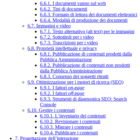
6.6.1. I documenti vanno sul web
6.6.2. Tipi di documenti
6.6.3. Formato di lettura dei documenti elettronici
6.6.4. Modalità di produzione dei documenti
6.7. Immagini e video
6.7.1. Testo alternativo (alt text) per le immagini
6.7.2. Sottotitoli per i video
6.7.3. Trascrizioni per i video
6.8. Proprietà intellettuale e privacy
6.8.1. Pubblicazione di contenuti prodotti dalla
Pubblica Amministrazione
6.8.2. Pubblicazione di contenuti non prodotti
dalla Pubblica Amministrazione
6.8.3. Consenso dei soggetti ritratti
6.9. Ottimizzazione per i motori di ricerca (SEO)
6.9.1. I fattori
on-page
6.9.2. I fattori
off-page
6.9.3. Strumenti di diagnostica SEO: Search
Console
6.10. Gestire i contenuti
6.10.1. L’inventario dei contenuti
6.10.2. Revisionare i contenuti
6.10.3. Migrare i contenuti
6.10.4. Pubblicare i contenuti
7. Progettazione dell’interazione