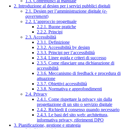
1.3. Contribuisci al manuale
2. Introduzione al design per i servizi pubblici digitali
2.1. Design per l’amministrazione digitale (
e-
government
)
2.2. L’approccio progettuale
2.2.1. Buone pratiche
2.2.2. Principi
2.3. Accessibilità
2.3.1. Definizione
2.3.2. Accessibilità by design
2.3.3. Principi per l’accessibilità
2.3.4. Linee guida e criteri di successo
2.3.5. Come rilasciare una dichiarazione di
accessibilità
2.3.6. Meccanismo di feedback e procedura di
attuazione
2.3.7. Obiettivi accessibilità
2.3.8. Normativa e approfondimenti
2.4. Privacy
2.4.1. Come rispettare la privacy sin dalla
progettazione di un sito o servizio digitale
2.4.2. Richiedi il consenso quando necessario
2.4.3. Le basi del sito web: architettura,
informativa privacy, riferimenti DPO
3. Pianificazione, gestione e strategia