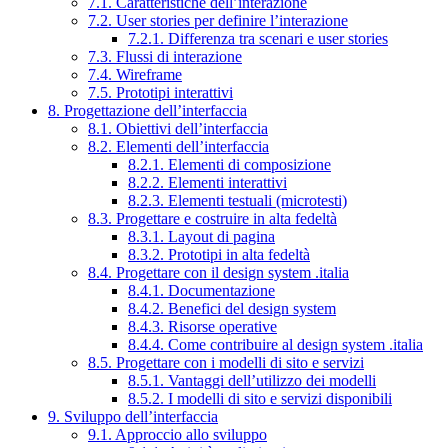
7.1. Caratteristiche dell’interazione
7.2. User stories per definire l’interazione
7.2.1. Differenza tra scenari e user stories
7.3. Flussi di interazione
7.4. Wireframe
7.5. Prototipi interattivi
8. Progettazione dell’interfaccia
8.1. Obiettivi dell’interfaccia
8.2. Elementi dell’interfaccia
8.2.1. Elementi di composizione
8.2.2. Elementi interattivi
8.2.3. Elementi testuali (microtesti)
8.3. Progettare e costruire in alta fedeltà
8.3.1. Layout di pagina
8.3.2. Prototipi in alta fedeltà
8.4. Progettare con il design system .italia
8.4.1. Documentazione
8.4.2. Benefici del design system
8.4.3. Risorse operative
8.4.4. Come contribuire al design system .italia
8.5. Progettare con i modelli di sito e servizi
8.5.1. Vantaggi dell’utilizzo dei modelli
8.5.2. I modelli di sito e servizi disponibili
9. Sviluppo dell’interfaccia
9.1. Approccio allo sviluppo