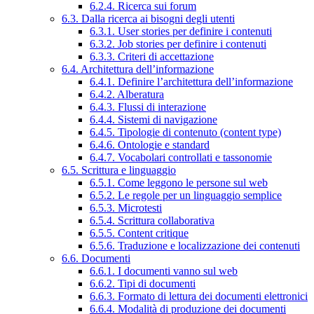
6.2.4. Ricerca sui forum
6.3. Dalla ricerca ai bisogni degli utenti
6.3.1. User stories per definire i contenuti
6.3.2. Job stories per definire i contenuti
6.3.3. Criteri di accettazione
6.4. Architettura dell’informazione
6.4.1. Definire l’architettura dell’informazione
6.4.2. Alberatura
6.4.3. Flussi di interazione
6.4.4. Sistemi di navigazione
6.4.5. Tipologie di contenuto (content type)
6.4.6. Ontologie e standard
6.4.7. Vocabolari controllati e tassonomie
6.5. Scrittura e linguaggio
6.5.1. Come leggono le persone sul web
6.5.2. Le regole per un linguaggio semplice
6.5.3. Microtesti
6.5.4. Scrittura collaborativa
6.5.5. Content critique
6.5.6. Traduzione e localizzazione dei contenuti
6.6. Documenti
6.6.1. I documenti vanno sul web
6.6.2. Tipi di documenti
6.6.3. Formato di lettura dei documenti elettronici
6.6.4. Modalità di produzione dei documenti