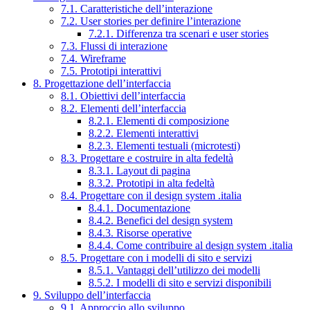
7.1. Caratteristiche dell’interazione
7.2. User stories per definire l’interazione
7.2.1. Differenza tra scenari e user stories
7.3. Flussi di interazione
7.4. Wireframe
7.5. Prototipi interattivi
8. Progettazione dell’interfaccia
8.1. Obiettivi dell’interfaccia
8.2. Elementi dell’interfaccia
8.2.1. Elementi di composizione
8.2.2. Elementi interattivi
8.2.3. Elementi testuali (microtesti)
8.3. Progettare e costruire in alta fedeltà
8.3.1. Layout di pagina
8.3.2. Prototipi in alta fedeltà
8.4. Progettare con il design system .italia
8.4.1. Documentazione
8.4.2. Benefici del design system
8.4.3. Risorse operative
8.4.4. Come contribuire al design system .italia
8.5. Progettare con i modelli di sito e servizi
8.5.1. Vantaggi dell’utilizzo dei modelli
8.5.2. I modelli di sito e servizi disponibili
9. Sviluppo dell’interfaccia
9.1. Approccio allo sviluppo