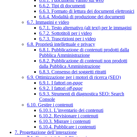
6.6.1. I documenti vanno sul web
6.6.2. Tipi di documenti
6.6.3. Formato di lettura dei documenti elettronici
6.6.4. Modalità di produzione dei documenti
6.7. Immagini e video
6.7.1. Testo alternativo (alt text) per le immagini
6.7.2. Sottotitoli per i video
6.7.3. Trascrizioni per i video
6.8. Proprietà intellettuale e privacy
6.8.1. Pubblicazione di contenuti prodotti dalla
Pubblica Amministrazione
6.8.2. Pubblicazione di contenuti non prodotti
dalla Pubblica Amministrazione
6.8.3. Consenso dei soggetti ritratti
6.9. Ottimizzazione per i motori di ricerca (SEO)
6.9.1. I fattori
on-page
6.9.2. I fattori
off-page
6.9.3. Strumenti di diagnostica SEO: Search
Console
6.10. Gestire i contenuti
6.10.1. L’inventario dei contenuti
6.10.2. Revisionare i contenuti
6.10.3. Migrare i contenuti
6.10.4. Pubblicare i contenuti
7. Progettazione dell’interazione