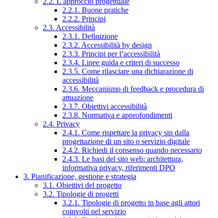
2.2. L’approccio progettuale
2.2.1. Buone pratiche
2.2.2. Principi
2.3. Accessibilità
2.3.1. Definizione
2.3.2. Accessibilità by design
2.3.3. Principi per l’accessibilità
2.3.4. Linee guida e criteri di successo
2.3.5. Come rilasciare una dichiarazione di
accessibilità
2.3.6. Meccanismo di feedback e procedura di
attuazione
2.3.7. Obiettivi accessibilità
2.3.8. Normativa e approfondimenti
2.4. Privacy
2.4.1. Come rispettare la privacy sin dalla
progettazione di un sito o servizio digitale
2.4.2. Richiedi il consenso quando necessario
2.4.3. Le basi del sito web: architettura,
informativa privacy, riferimenti DPO
3. Pianificazione, gestione e strategia
3.1. Obiettivi del progetto
3.2. Tipologie di progetti
3.2.1. Tipologie di progetto in base agli attori
coinvolti nel servizio