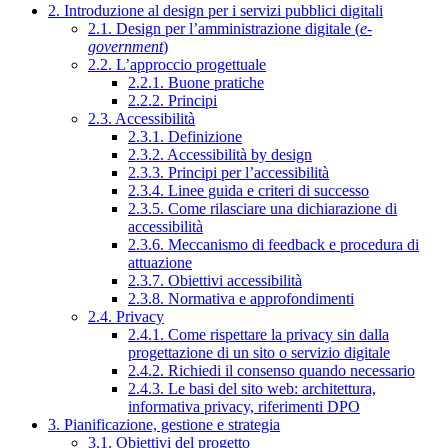
2. Introduzione al design per i servizi pubblici digitali
2.1. Design per l’amministrazione digitale (
e-
government
)
2.2. L’approccio progettuale
2.2.1. Buone pratiche
2.2.2. Principi
2.3. Accessibilità
2.3.1. Definizione
2.3.2. Accessibilità by design
2.3.3. Principi per l’accessibilità
2.3.4. Linee guida e criteri di successo
2.3.5. Come rilasciare una dichiarazione di
accessibilità
2.3.6. Meccanismo di feedback e procedura di
attuazione
2.3.7. Obiettivi accessibilità
2.3.8. Normativa e approfondimenti
2.4. Privacy
2.4.1. Come rispettare la privacy sin dalla
progettazione di un sito o servizio digitale
2.4.2. Richiedi il consenso quando necessario
2.4.3. Le basi del sito web: architettura,
informativa privacy, riferimenti DPO
3. Pianificazione, gestione e strategia
3.1. Obiettivi del progetto