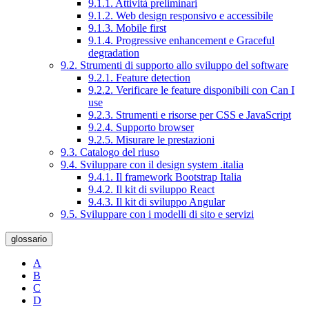
9.1.1. Attività preliminari
9.1.2. Web design responsivo e accessibile
9.1.3. Mobile first
9.1.4. Progressive enhancement e Graceful
degradation
9.2. Strumenti di supporto allo sviluppo del software
9.2.1. Feature detection
9.2.2. Verificare le feature disponibili con Can I
use
9.2.3. Strumenti e risorse per CSS e JavaScript
9.2.4. Supporto browser
9.2.5. Misurare le prestazioni
9.3. Catalogo del riuso
9.4. Sviluppare con il design system .italia
9.4.1. Il framework Bootstrap Italia
9.4.2. Il kit di sviluppo React
9.4.3. Il kit di sviluppo Angular
9.5. Sviluppare con i modelli di sito e servizi
glossario
A
B
C
D