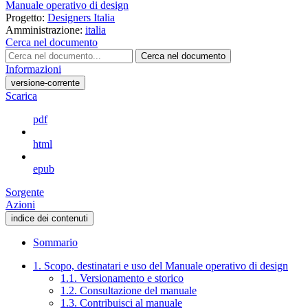
Manuale operativo di design
Progetto:
Designers Italia
Amministrazione:
italia
Cerca nel documento
Cerca nel documento
Informazioni
versione-corrente
Scarica
pdf
html
epub
Sorgente
Azioni
indice dei contenuti
Sommario
1. Scopo, destinatari e uso del Manuale operativo di design
1.1. Versionamento e storico
1.2. Consultazione del manuale
1.3. Contribuisci al manuale