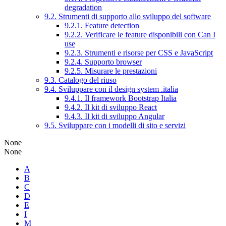
degradation
9.2. Strumenti di supporto allo sviluppo del software
9.2.1. Feature detection
9.2.2. Verificare le feature disponibili con Can I
use
9.2.3. Strumenti e risorse per CSS e JavaScript
9.2.4. Supporto browser
9.2.5. Misurare le prestazioni
9.3. Catalogo del riuso
9.4. Sviluppare con il design system .italia
9.4.1. Il framework Bootstrap Italia
9.4.2. Il kit di sviluppo React
9.4.3. Il kit di sviluppo Angular
9.5. Sviluppare con i modelli di sito e servizi
None
None
A
B
C
D
E
I
M