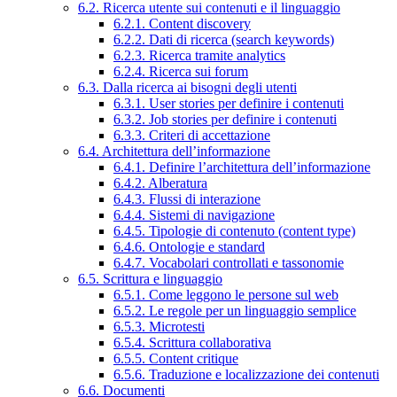
6.2. Ricerca utente sui contenuti e il linguaggio
6.2.1. Content discovery
6.2.2. Dati di ricerca (search keywords)
6.2.3. Ricerca tramite analytics
6.2.4. Ricerca sui forum
6.3. Dalla ricerca ai bisogni degli utenti
6.3.1. User stories per definire i contenuti
6.3.2. Job stories per definire i contenuti
6.3.3. Criteri di accettazione
6.4. Architettura dell’informazione
6.4.1. Definire l’architettura dell’informazione
6.4.2. Alberatura
6.4.3. Flussi di interazione
6.4.4. Sistemi di navigazione
6.4.5. Tipologie di contenuto (content type)
6.4.6. Ontologie e standard
6.4.7. Vocabolari controllati e tassonomie
6.5. Scrittura e linguaggio
6.5.1. Come leggono le persone sul web
6.5.2. Le regole per un linguaggio semplice
6.5.3. Microtesti
6.5.4. Scrittura collaborativa
6.5.5. Content critique
6.5.6. Traduzione e localizzazione dei contenuti
6.6. Documenti