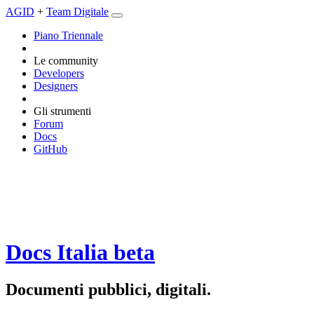
AGID
+
Team Digitale
Piano Triennale
Le community
Developers
Designers
Gli strumenti
Forum
Docs
GitHub
Docs Italia
beta
Documenti pubblici, digitali.