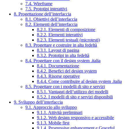
7.4. Wireframe
7.5. Prototipi interattivi
8. Progettazione dell’interfaccia
8.1. Obiettivi dell’interfaccia
8.2. Elementi dell’interfaccia
8.2.1. Elementi di composizione
8.2.2. Elementi interattivi
8.2.3. Elementi testuali (microtesti)
8.3. Progettare e costruire in alta fedeltà
8.3.1. Layout di pagina
8.3.2. Prototipi in alta fedeltà
8.4. Progettare con il design system .italia
8.4.1. Documentazione
8.4.2. Benefici del design system
8.4.3. Risorse operative
8.4.4. Come contribuire al design system .italia
8.5. Progettare con i modelli di sito e servizi
8.5.1. Vantaggi dell’utilizzo dei modelli
8.5.2. I modelli di sito e servizi disponibili
9. Sviluppo dell’interfaccia
9.1. Approccio allo sviluppo
9.1.1. Attività preliminari
9.1.2. Web design responsivo e accessibile
9.1.3. Mobile first
9.1.4. Progressive enhancement e Graceful