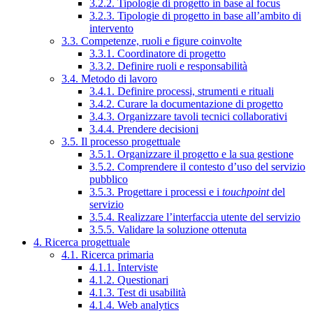
3.2.2. Tipologie di progetto in base al focus
3.2.3. Tipologie di progetto in base all’ambito di
intervento
3.3. Competenze, ruoli e figure coinvolte
3.3.1. Coordinatore di progetto
3.3.2. Definire ruoli e responsabilità
3.4. Metodo di lavoro
3.4.1. Definire processi, strumenti e rituali
3.4.2. Curare la documentazione di progetto
3.4.3. Organizzare tavoli tecnici collaborativi
3.4.4. Prendere decisioni
3.5. Il processo progettuale
3.5.1. Organizzare il progetto e la sua gestione
3.5.2. Comprendere il contesto d’uso del servizio
pubblico
3.5.3. Progettare i processi e i
touchpoint
del
servizio
3.5.4. Realizzare l’interfaccia utente del servizio
3.5.5. Validare la soluzione ottenuta
4. Ricerca progettuale
4.1. Ricerca primaria
4.1.1. Interviste
4.1.2. Questionari
4.1.3. Test di usabilità
4.1.4. Web analytics