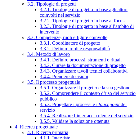
3.2. Tipologie di progetti
3.2.1. Tipologie di progetto in base agli attori
coinvolti nel servizio
3.2.2. Tipologie di progetto in base al focus
3.2.3. Tipologie di progetto in base all’ambito di
intervento
3.3. Competenze, ruoli e figure coinvolte
3.3.1. Coordinatore di progetto
3.3.2. Definire ruoli e responsabilità
3.4. Metodo di lavoro
3.4.1. Definire processi, strumenti e rituali
3.4.2. Curare la documentazione di progetto
3.4.3. Organizzare tavoli tecnici collaborativi
3.4.4. Prendere decisioni
3.5. Il processo progettuale
3.5.1. Organizzare il progetto e la sua gestione
3.5.2. Comprendere il contesto d’uso del servizio
pubblico
3.5.3. Progettare i processi e i
touchpoint
del
servizio
3.5.4. Realizzare l’interfaccia utente del servizio
3.5.5. Validare la soluzione ottenuta
4. Ricerca progettuale
4.1. Ricerca primaria
4.1.1. Interviste