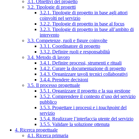
3.1. Obiettivi del progetto
3.2. Tipologie di progetti
3.2.1. Tipologie di progetto in base agli attori
coinvolti nel servizio
3.2.2. Tipologie di progetto in base al focus
3.2.3. Tipologie di progetto in base all’ambito di
intervento
3.3. Competenze, ruoli e figure coinvolte
3.3.1. Coordinatore di progetto
3.3.2. Definire ruoli e responsabilità
3.4. Metodo di lavoro
3.4.1. Definire processi, strumenti e rituali
3.4.2. Curare la documentazione di progetto
3.4.3. Organizzare tavoli tecnici collaborativi
3.4.4. Prendere decisioni
3.5. Il processo progettuale
3.5.1. Organizzare il progetto e la sua gestione
3.5.2. Comprendere il contesto d’uso del servizio
pubblico
3.5.3. Progettare i processi e i
touchpoint
del
servizio
3.5.4. Realizzare l’interfaccia utente del servizio
3.5.5. Validare la soluzione ottenuta
4. Ricerca progettuale
4.1. Ricerca primaria