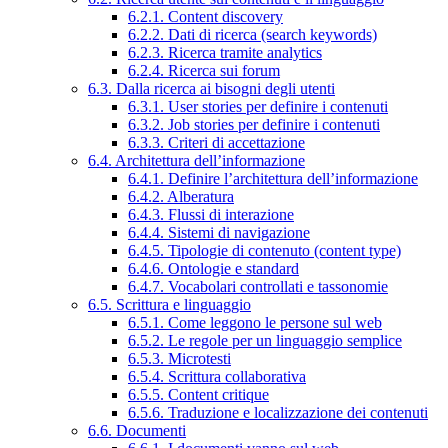
6.2.1. Content discovery
6.2.2. Dati di ricerca (search keywords)
6.2.3. Ricerca tramite analytics
6.2.4. Ricerca sui forum
6.3. Dalla ricerca ai bisogni degli utenti
6.3.1. User stories per definire i contenuti
6.3.2. Job stories per definire i contenuti
6.3.3. Criteri di accettazione
6.4. Architettura dell’informazione
6.4.1. Definire l’architettura dell’informazione
6.4.2. Alberatura
6.4.3. Flussi di interazione
6.4.4. Sistemi di navigazione
6.4.5. Tipologie di contenuto (content type)
6.4.6. Ontologie e standard
6.4.7. Vocabolari controllati e tassonomie
6.5. Scrittura e linguaggio
6.5.1. Come leggono le persone sul web
6.5.2. Le regole per un linguaggio semplice
6.5.3. Microtesti
6.5.4. Scrittura collaborativa
6.5.5. Content critique
6.5.6. Traduzione e localizzazione dei contenuti
6.6. Documenti