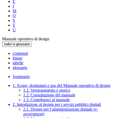
E
I
M
O
S
T
U
Manuale operativo di design
indici e glossario
contenuti
figure
tabelle
glossario
Sommario
1. Scopo, destinatari e uso del Manuale operativo di design
1.1. Versionamento e storico
1.2. Consultazione del manuale
1.3. Contribuisci al manuale
2. Introduzione al design per i servizi pubblici digitali
2.1. Design per l’amministrazione digitale (
e-
government
)