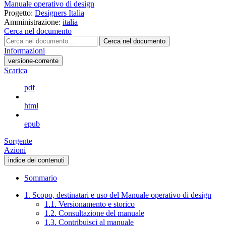
Manuale operativo di design
Progetto:
Designers Italia
Amministrazione:
italia
Cerca nel documento
Cerca nel documento
Informazioni
versione-corrente
Scarica
pdf
html
epub
Sorgente
Azioni
indice dei contenuti
Sommario
1. Scopo, destinatari e uso del Manuale operativo di design
1.1. Versionamento e storico
1.2. Consultazione del manuale
1.3. Contribuisci al manuale