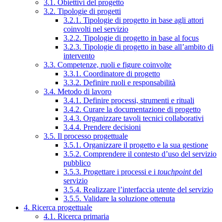
3.1. Obiettivi del progetto
3.2. Tipologie di progetti
3.2.1. Tipologie di progetto in base agli attori
coinvolti nel servizio
3.2.2. Tipologie di progetto in base al focus
3.2.3. Tipologie di progetto in base all’ambito di
intervento
3.3. Competenze, ruoli e figure coinvolte
3.3.1. Coordinatore di progetto
3.3.2. Definire ruoli e responsabilità
3.4. Metodo di lavoro
3.4.1. Definire processi, strumenti e rituali
3.4.2. Curare la documentazione di progetto
3.4.3. Organizzare tavoli tecnici collaborativi
3.4.4. Prendere decisioni
3.5. Il processo progettuale
3.5.1. Organizzare il progetto e la sua gestione
3.5.2. Comprendere il contesto d’uso del servizio
pubblico
3.5.3. Progettare i processi e i
touchpoint
del
servizio
3.5.4. Realizzare l’interfaccia utente del servizio
3.5.5. Validare la soluzione ottenuta
4. Ricerca progettuale
4.1. Ricerca primaria