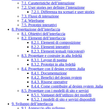
7.1. Caratteristiche dell’interazione
7.2. User stories per definire l’interazione
7.2.1. Differenza tra scenari e user stories
7.3. Flussi di interazione
7.4. Wireframe
7.5. Prototipi interattivi
8. Progettazione dell’interfaccia
8.1. Obiettivi dell’interfaccia
8.2. Elementi dell’interfaccia
8.2.1. Elementi di composizione
8.2.2. Elementi interattivi
8.2.3. Elementi testuali (microtesti)
8.3. Progettare e costruire in alta fedeltà
8.3.1. Layout di pagina
8.3.2. Prototipi in alta fedeltà
8.4. Progettare con il design system .italia
8.4.1. Documentazione
8.4.2. Benefici del design system
8.4.3. Risorse operative
8.4.4. Come contribuire al design system .italia
8.5. Progettare con i modelli di sito e servizi
8.5.1. Vantaggi dell’utilizzo dei modelli
8.5.2. I modelli di sito e servizi disponibili
9. Sviluppo dell’interfaccia
9.1. Approccio allo sviluppo