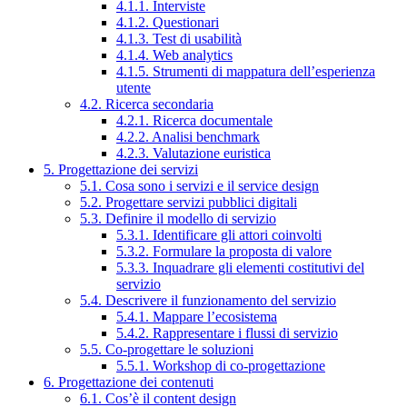
4.1.1. Interviste
4.1.2. Questionari
4.1.3. Test di usabilità
4.1.4. Web analytics
4.1.5. Strumenti di mappatura dell’esperienza
utente
4.2. Ricerca secondaria
4.2.1. Ricerca documentale
4.2.2. Analisi benchmark
4.2.3. Valutazione euristica
5. Progettazione dei servizi
5.1. Cosa sono i servizi e il service design
5.2. Progettare servizi pubblici digitali
5.3. Definire il modello di servizio
5.3.1. Identificare gli attori coinvolti
5.3.2. Formulare la proposta di valore
5.3.3. Inquadrare gli elementi costitutivi del
servizio
5.4. Descrivere il funzionamento del servizio
5.4.1. Mappare l’ecosistema
5.4.2. Rappresentare i flussi di servizio
5.5. Co-progettare le soluzioni
5.5.1. Workshop di co-progettazione
6. Progettazione dei contenuti
6.1. Cos’è il content design