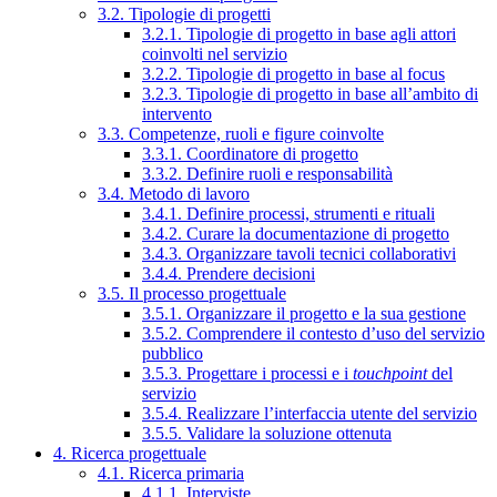
3.2. Tipologie di progetti
3.2.1. Tipologie di progetto in base agli attori
coinvolti nel servizio
3.2.2. Tipologie di progetto in base al focus
3.2.3. Tipologie di progetto in base all’ambito di
intervento
3.3. Competenze, ruoli e figure coinvolte
3.3.1. Coordinatore di progetto
3.3.2. Definire ruoli e responsabilità
3.4. Metodo di lavoro
3.4.1. Definire processi, strumenti e rituali
3.4.2. Curare la documentazione di progetto
3.4.3. Organizzare tavoli tecnici collaborativi
3.4.4. Prendere decisioni
3.5. Il processo progettuale
3.5.1. Organizzare il progetto e la sua gestione
3.5.2. Comprendere il contesto d’uso del servizio
pubblico
3.5.3. Progettare i processi e i
touchpoint
del
servizio
3.5.4. Realizzare l’interfaccia utente del servizio
3.5.5. Validare la soluzione ottenuta
4. Ricerca progettuale
4.1. Ricerca primaria
4.1.1. Interviste