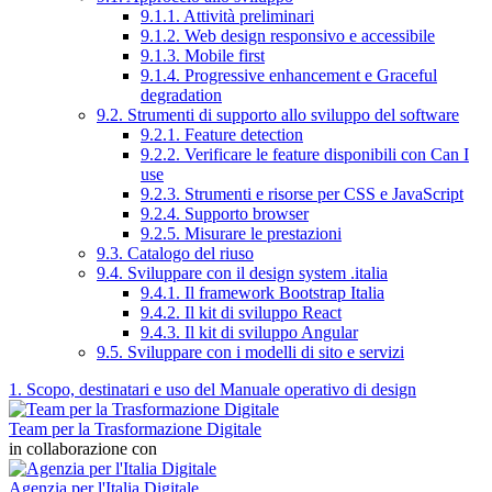
9.1.1. Attività preliminari
9.1.2. Web design responsivo e accessibile
9.1.3. Mobile first
9.1.4. Progressive enhancement e Graceful
degradation
9.2. Strumenti di supporto allo sviluppo del software
9.2.1. Feature detection
9.2.2. Verificare le feature disponibili con Can I
use
9.2.3. Strumenti e risorse per CSS e JavaScript
9.2.4. Supporto browser
9.2.5. Misurare le prestazioni
9.3. Catalogo del riuso
9.4. Sviluppare con il design system .italia
9.4.1. Il framework Bootstrap Italia
9.4.2. Il kit di sviluppo React
9.4.3. Il kit di sviluppo Angular
9.5. Sviluppare con i modelli di sito e servizi
1. Scopo, destinatari e uso del Manuale operativo di design
Team per la Trasformazione Digitale
in collaborazione con
Agenzia per l'Italia Digitale