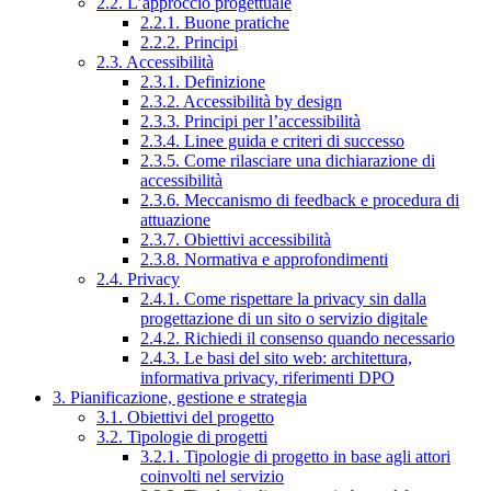
2.2. L’approccio progettuale
2.2.1. Buone pratiche
2.2.2. Principi
2.3. Accessibilità
2.3.1. Definizione
2.3.2. Accessibilità by design
2.3.3. Principi per l’accessibilità
2.3.4. Linee guida e criteri di successo
2.3.5. Come rilasciare una dichiarazione di
accessibilità
2.3.6. Meccanismo di feedback e procedura di
attuazione
2.3.7. Obiettivi accessibilità
2.3.8. Normativa e approfondimenti
2.4. Privacy
2.4.1. Come rispettare la privacy sin dalla
progettazione di un sito o servizio digitale
2.4.2. Richiedi il consenso quando necessario
2.4.3. Le basi del sito web: architettura,
informativa privacy, riferimenti DPO
3. Pianificazione, gestione e strategia
3.1. Obiettivi del progetto
3.2. Tipologie di progetti
3.2.1. Tipologie di progetto in base agli attori
coinvolti nel servizio