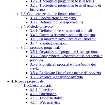
3.2.2. Tipologie di progetto in base al focus
3.2.3. Tipologie di progetto in base all’ambito di
intervento
3.3. Competenze, ruoli e figure coinvolte
3.3.1. Coordinatore di progetto
3.3.2. Definire ruoli e responsabilità
3.4. Metodo di lavoro
3.4.1. Definire processi, strumenti e rituali
3.4.2. Curare la documentazione di progetto
3.4.3. Organizzare tavoli tecnici collaborativi
3.4.4. Prendere decisioni
3.5. Il processo progettuale
3.5.1. Organizzare il progetto e la sua gestione
3.5.2. Comprendere il contesto d’uso del servizio
pubblico
3.5.3. Progettare i processi e i
touchpoint
del
servizio
3.5.4. Realizzare l’interfaccia utente del servizio
3.5.5. Validare la soluzione ottenuta
4. Ricerca progettuale
4.1. Ricerca primaria
4.1.1. Interviste
4.1.2. Questionari
4.1.3. Test di usabilità
4.1.4. Web analytics