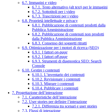
6.7. Immagini e video
6.7.1. Testo alternativo (alt text) per le immagini
6.7.2. Sottotitoli per i video
6.7.3. Trascrizioni per i video
6.8. Proprietà intellettuale e privacy
6.8.1. Pubblicazione di contenuti prodotti dalla
Pubblica Amministrazione
6.8.2. Pubblicazione di contenuti non prodotti
dalla Pubblica Amministrazione
6.8.3. Consenso dei soggetti ritratti
6.9. Ottimizzazione per i motori di ricerca (SEO)
6.9.1. I fattori
on-page
6.9.2. I fattori
off-page
6.9.3. Strumenti di diagnostica SEO: Search
Console
6.10. Gestire i contenuti
6.10.1. L’inventario dei contenuti
6.10.2. Revisionare i contenuti
6.10.3. Migrare i contenuti
6.10.4. Pubblicare i contenuti
7. Progettazione dell’interazione
7.1. Caratteristiche dell’interazione
7.2. User stories per definire l’interazione
7.2.1. Differenza tra scenari e user stories
7.3. Flussi di interazione