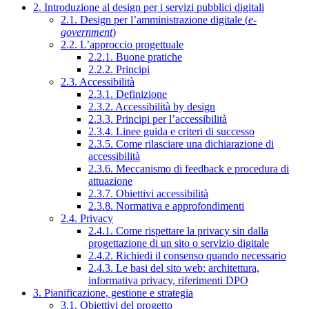
2. Introduzione al design per i servizi pubblici digitali
2.1. Design per l’amministrazione digitale (
e-
government
)
2.2. L’approccio progettuale
2.2.1. Buone pratiche
2.2.2. Principi
2.3. Accessibilità
2.3.1. Definizione
2.3.2. Accessibilità by design
2.3.3. Principi per l’accessibilità
2.3.4. Linee guida e criteri di successo
2.3.5. Come rilasciare una dichiarazione di
accessibilità
2.3.6. Meccanismo di feedback e procedura di
attuazione
2.3.7. Obiettivi accessibilità
2.3.8. Normativa e approfondimenti
2.4. Privacy
2.4.1. Come rispettare la privacy sin dalla
progettazione di un sito o servizio digitale
2.4.2. Richiedi il consenso quando necessario
2.4.3. Le basi del sito web: architettura,
informativa privacy, riferimenti DPO
3. Pianificazione, gestione e strategia
3.1. Obiettivi del progetto