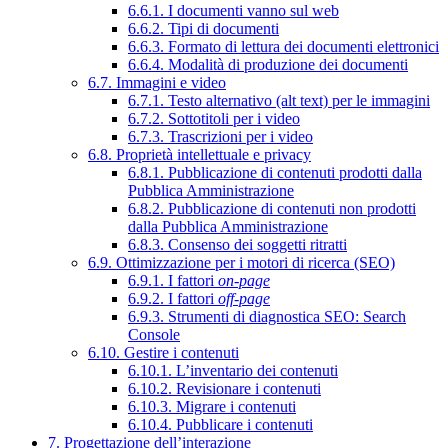
6.6.1. I documenti vanno sul web
6.6.2. Tipi di documenti
6.6.3. Formato di lettura dei documenti elettronici
6.6.4. Modalità di produzione dei documenti
6.7. Immagini e video
6.7.1. Testo alternativo (alt text) per le immagini
6.7.2. Sottotitoli per i video
6.7.3. Trascrizioni per i video
6.8. Proprietà intellettuale e privacy
6.8.1. Pubblicazione di contenuti prodotti dalla
Pubblica Amministrazione
6.8.2. Pubblicazione di contenuti non prodotti
dalla Pubblica Amministrazione
6.8.3. Consenso dei soggetti ritratti
6.9. Ottimizzazione per i motori di ricerca (SEO)
6.9.1. I fattori
on-page
6.9.2. I fattori
off-page
6.9.3. Strumenti di diagnostica SEO: Search
Console
6.10. Gestire i contenuti
6.10.1. L’inventario dei contenuti
6.10.2. Revisionare i contenuti
6.10.3. Migrare i contenuti
6.10.4. Pubblicare i contenuti
7. Progettazione dell’interazione