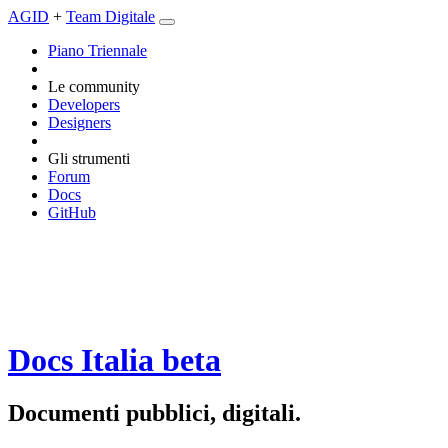
AGID
+
Team Digitale
Piano Triennale
Le community
Developers
Designers
Gli strumenti
Forum
Docs
GitHub
Docs Italia
beta
Documenti pubblici, digitali.