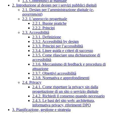
1.3. Contribuisci al manuale
2. Introduzione al design per i servizi pubblici digitali
2.1. Design per l’amministrazione digitale (
e-
government
)
2.2. L’approccio progettuale
2.2.1. Buone pratiche
2.2.2. Principi
2.3. Accessibilità
2.3.1. Definizione
2.3.2. Accessibilità by design
2.3.3. Principi per l’accessibilità
2.3.4. Linee guida e criteri di successo
2.3.5. Come rilasciare una dichiarazione di
accessibilità
2.3.6. Meccanismo di feedback e procedura di
attuazione
2.3.7. Obiettivi accessibilità
2.3.8. Normativa e approfondimenti
2.4. Privacy
2.4.1. Come rispettare la privacy sin dalla
progettazione di un sito o servizio digitale
2.4.2. Richiedi il consenso quando necessario
2.4.3. Le basi del sito web: architettura,
informativa privacy, riferimenti DPO
3. Pianificazione, gestione e strategia