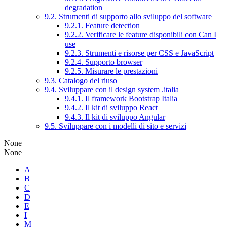
degradation
9.2. Strumenti di supporto allo sviluppo del software
9.2.1. Feature detection
9.2.2. Verificare le feature disponibili con Can I
use
9.2.3. Strumenti e risorse per CSS e JavaScript
9.2.4. Supporto browser
9.2.5. Misurare le prestazioni
9.3. Catalogo del riuso
9.4. Sviluppare con il design system .italia
9.4.1. Il framework Bootstrap Italia
9.4.2. Il kit di sviluppo React
9.4.3. Il kit di sviluppo Angular
9.5. Sviluppare con i modelli di sito e servizi
None
None
A
B
C
D
E
I
M