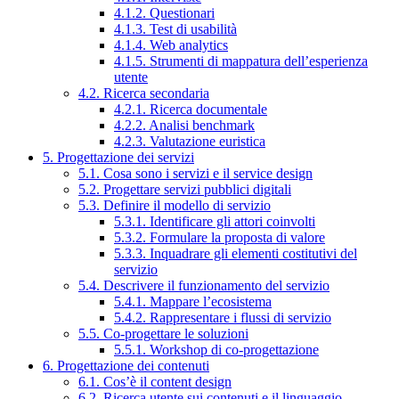
4.1.2. Questionari
4.1.3. Test di usabilità
4.1.4. Web analytics
4.1.5. Strumenti di mappatura dell’esperienza
utente
4.2. Ricerca secondaria
4.2.1. Ricerca documentale
4.2.2. Analisi benchmark
4.2.3. Valutazione euristica
5. Progettazione dei servizi
5.1. Cosa sono i servizi e il service design
5.2. Progettare servizi pubblici digitali
5.3. Definire il modello di servizio
5.3.1. Identificare gli attori coinvolti
5.3.2. Formulare la proposta di valore
5.3.3. Inquadrare gli elementi costitutivi del
servizio
5.4. Descrivere il funzionamento del servizio
5.4.1. Mappare l’ecosistema
5.4.2. Rappresentare i flussi di servizio
5.5. Co-progettare le soluzioni
5.5.1. Workshop di co-progettazione
6. Progettazione dei contenuti
6.1. Cos’è il content design
6.2. Ricerca utente sui contenuti e il linguaggio