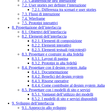
7.1. Caratteristiche dell’interazione
7.2. User stories per definire l’interazione
7.2.1. Differenza tra scenari e user stories
7.3. Flussi di interazione
7.4. Wireframe
7.5. Prototipi interattivi
8. Progettazione dell’interfaccia
8.1. Obiettivi dell’interfaccia
8.2. Elementi dell’interfaccia
8.2.1. Elementi di composizione
8.2.2. Elementi interattivi
8.2.3. Elementi testuali (microtesti)
8.3. Progettare e costruire in alta fedeltà
8.3.1. Layout di pagina
8.3.2. Prototipi in alta fedeltà
8.4. Progettare con il design system .italia
8.4.1. Documentazione
8.4.2. Benefici del design system
8.4.3. Risorse operative
8.4.4. Come contribuire al design system .italia
8.5. Progettare con i modelli di sito e servizi
8.5.1. Vantaggi dell’utilizzo dei modelli
8.5.2. I modelli di sito e servizi disponibili
9. Sviluppo dell’interfaccia
9.1. Approccio allo sviluppo