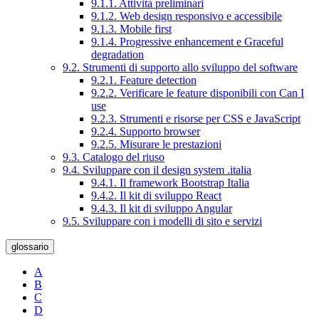
9.1.1. Attività preliminari
9.1.2. Web design responsivo e accessibile
9.1.3. Mobile first
9.1.4. Progressive enhancement e Graceful
degradation
9.2. Strumenti di supporto allo sviluppo del software
9.2.1. Feature detection
9.2.2. Verificare le feature disponibili con Can I
use
9.2.3. Strumenti e risorse per CSS e JavaScript
9.2.4. Supporto browser
9.2.5. Misurare le prestazioni
9.3. Catalogo del riuso
9.4. Sviluppare con il design system .italia
9.4.1. Il framework Bootstrap Italia
9.4.2. Il kit di sviluppo React
9.4.3. Il kit di sviluppo Angular
9.5. Sviluppare con i modelli di sito e servizi
glossario
A
B
C
D