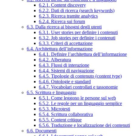
6.2.1. Content discovery
6.2.2. Dati di ricerca (search keywords)
6.2.3. Ricerca tramite analytics
6.2.4. Ricerca sui forum
6.3. Dalla ricerca ai bisogni degli utenti
6.3.1. User stories per definire i contenuti
6.3.2. Job stories per definire i contenuti
6.3.3. Criteri di accettazione
6.4. Architettura dell’informazione
6.4.1. Definire l’architettura dell’informazione
6.4.2. Alberatura
6.4.3. Flussi di interazione
6.4.4. Sistemi di navigazione
6.4.5. Tipologie di contenuto (content type)
6.4.6. Ontologie e standard
6.4.7. Vocabolari controllati e tassonomie
6.5. Scrittura e linguaggio
6.5.1. Come leggono le persone sul web
6.5.2. Le regole per un linguaggio semplice
6.5.3. Microtesti
6.5.4. Scrittura collaborativa
6.5.5. Content critique
6.5.6. Traduzione e localizzazione dei contenuti
6.6. Documenti