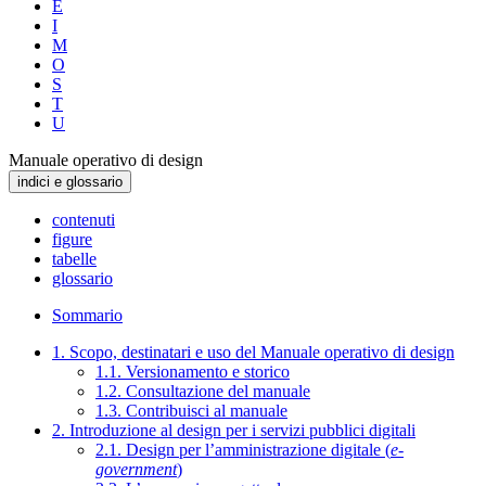
E
I
M
O
S
T
U
Manuale operativo di design
indici e glossario
contenuti
figure
tabelle
glossario
Sommario
1. Scopo, destinatari e uso del Manuale operativo di design
1.1. Versionamento e storico
1.2. Consultazione del manuale
1.3. Contribuisci al manuale
2. Introduzione al design per i servizi pubblici digitali
2.1. Design per l’amministrazione digitale (
e-
government
)