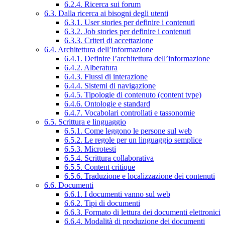
6.2.4. Ricerca sui forum
6.3. Dalla ricerca ai bisogni degli utenti
6.3.1. User stories per definire i contenuti
6.3.2. Job stories per definire i contenuti
6.3.3. Criteri di accettazione
6.4. Architettura dell’informazione
6.4.1. Definire l’architettura dell’informazione
6.4.2. Alberatura
6.4.3. Flussi di interazione
6.4.4. Sistemi di navigazione
6.4.5. Tipologie di contenuto (content type)
6.4.6. Ontologie e standard
6.4.7. Vocabolari controllati e tassonomie
6.5. Scrittura e linguaggio
6.5.1. Come leggono le persone sul web
6.5.2. Le regole per un linguaggio semplice
6.5.3. Microtesti
6.5.4. Scrittura collaborativa
6.5.5. Content critique
6.5.6. Traduzione e localizzazione dei contenuti
6.6. Documenti
6.6.1. I documenti vanno sul web
6.6.2. Tipi di documenti
6.6.3. Formato di lettura dei documenti elettronici
6.6.4. Modalità di produzione dei documenti