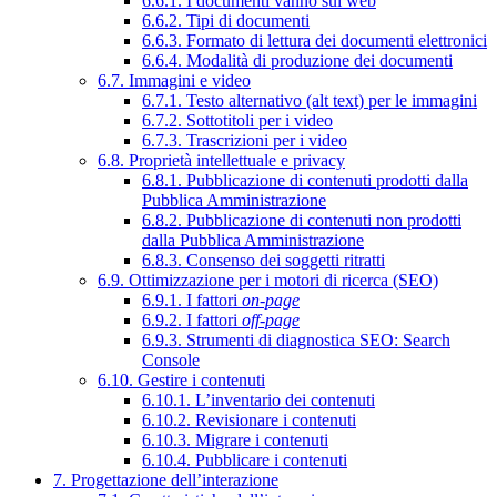
6.6.1. I documenti vanno sul web
6.6.2. Tipi di documenti
6.6.3. Formato di lettura dei documenti elettronici
6.6.4. Modalità di produzione dei documenti
6.7. Immagini e video
6.7.1. Testo alternativo (alt text) per le immagini
6.7.2. Sottotitoli per i video
6.7.3. Trascrizioni per i video
6.8. Proprietà intellettuale e privacy
6.8.1. Pubblicazione di contenuti prodotti dalla
Pubblica Amministrazione
6.8.2. Pubblicazione di contenuti non prodotti
dalla Pubblica Amministrazione
6.8.3. Consenso dei soggetti ritratti
6.9. Ottimizzazione per i motori di ricerca (SEO)
6.9.1. I fattori
on-page
6.9.2. I fattori
off-page
6.9.3. Strumenti di diagnostica SEO: Search
Console
6.10. Gestire i contenuti
6.10.1. L’inventario dei contenuti
6.10.2. Revisionare i contenuti
6.10.3. Migrare i contenuti
6.10.4. Pubblicare i contenuti
7. Progettazione dell’interazione