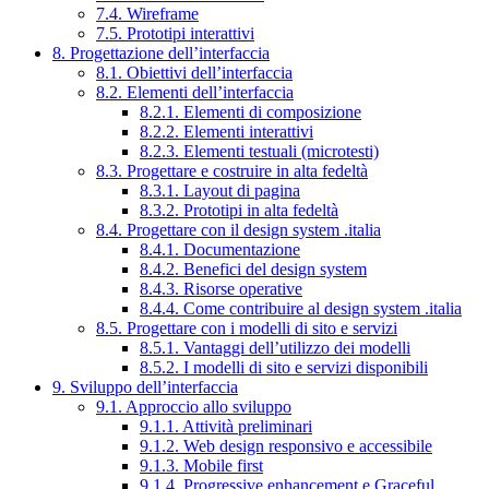
7.4. Wireframe
7.5. Prototipi interattivi
8. Progettazione dell’interfaccia
8.1. Obiettivi dell’interfaccia
8.2. Elementi dell’interfaccia
8.2.1. Elementi di composizione
8.2.2. Elementi interattivi
8.2.3. Elementi testuali (microtesti)
8.3. Progettare e costruire in alta fedeltà
8.3.1. Layout di pagina
8.3.2. Prototipi in alta fedeltà
8.4. Progettare con il design system .italia
8.4.1. Documentazione
8.4.2. Benefici del design system
8.4.3. Risorse operative
8.4.4. Come contribuire al design system .italia
8.5. Progettare con i modelli di sito e servizi
8.5.1. Vantaggi dell’utilizzo dei modelli
8.5.2. I modelli di sito e servizi disponibili
9. Sviluppo dell’interfaccia
9.1. Approccio allo sviluppo
9.1.1. Attività preliminari
9.1.2. Web design responsivo e accessibile
9.1.3. Mobile first
9.1.4. Progressive enhancement e Graceful