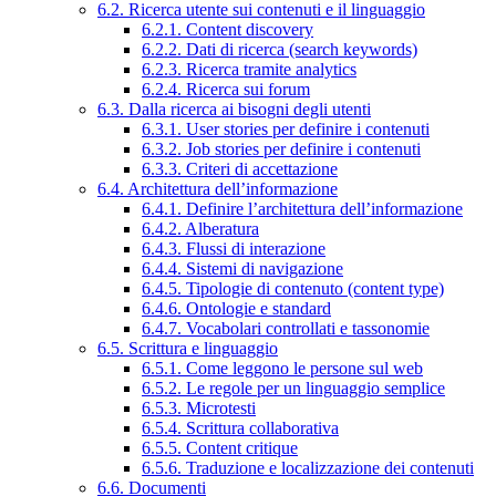
6.2. Ricerca utente sui contenuti e il linguaggio
6.2.1. Content discovery
6.2.2. Dati di ricerca (search keywords)
6.2.3. Ricerca tramite analytics
6.2.4. Ricerca sui forum
6.3. Dalla ricerca ai bisogni degli utenti
6.3.1. User stories per definire i contenuti
6.3.2. Job stories per definire i contenuti
6.3.3. Criteri di accettazione
6.4. Architettura dell’informazione
6.4.1. Definire l’architettura dell’informazione
6.4.2. Alberatura
6.4.3. Flussi di interazione
6.4.4. Sistemi di navigazione
6.4.5. Tipologie di contenuto (content type)
6.4.6. Ontologie e standard
6.4.7. Vocabolari controllati e tassonomie
6.5. Scrittura e linguaggio
6.5.1. Come leggono le persone sul web
6.5.2. Le regole per un linguaggio semplice
6.5.3. Microtesti
6.5.4. Scrittura collaborativa
6.5.5. Content critique
6.5.6. Traduzione e localizzazione dei contenuti
6.6. Documenti