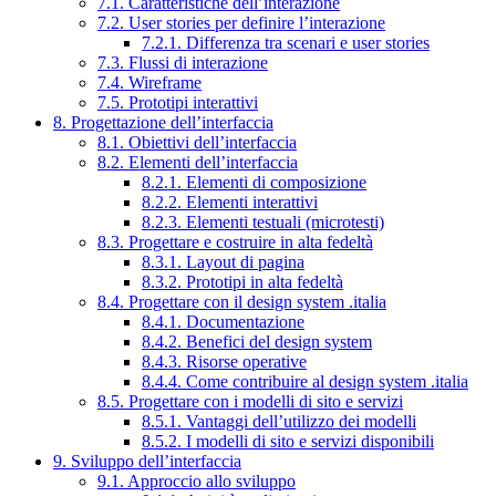
7.1. Caratteristiche dell’interazione
7.2. User stories per definire l’interazione
7.2.1. Differenza tra scenari e user stories
7.3. Flussi di interazione
7.4. Wireframe
7.5. Prototipi interattivi
8. Progettazione dell’interfaccia
8.1. Obiettivi dell’interfaccia
8.2. Elementi dell’interfaccia
8.2.1. Elementi di composizione
8.2.2. Elementi interattivi
8.2.3. Elementi testuali (microtesti)
8.3. Progettare e costruire in alta fedeltà
8.3.1. Layout di pagina
8.3.2. Prototipi in alta fedeltà
8.4. Progettare con il design system .italia
8.4.1. Documentazione
8.4.2. Benefici del design system
8.4.3. Risorse operative
8.4.4. Come contribuire al design system .italia
8.5. Progettare con i modelli di sito e servizi
8.5.1. Vantaggi dell’utilizzo dei modelli
8.5.2. I modelli di sito e servizi disponibili
9. Sviluppo dell’interfaccia
9.1. Approccio allo sviluppo