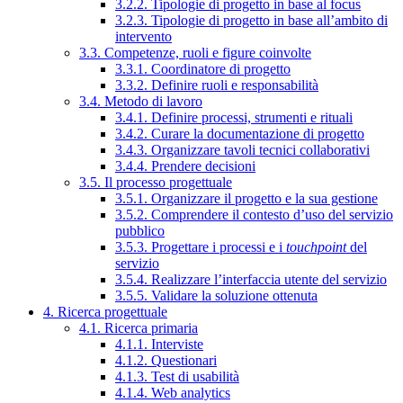
3.2.2. Tipologie di progetto in base al focus
3.2.3. Tipologie di progetto in base all’ambito di
intervento
3.3. Competenze, ruoli e figure coinvolte
3.3.1. Coordinatore di progetto
3.3.2. Definire ruoli e responsabilità
3.4. Metodo di lavoro
3.4.1. Definire processi, strumenti e rituali
3.4.2. Curare la documentazione di progetto
3.4.3. Organizzare tavoli tecnici collaborativi
3.4.4. Prendere decisioni
3.5. Il processo progettuale
3.5.1. Organizzare il progetto e la sua gestione
3.5.2. Comprendere il contesto d’uso del servizio
pubblico
3.5.3. Progettare i processi e i
touchpoint
del
servizio
3.5.4. Realizzare l’interfaccia utente del servizio
3.5.5. Validare la soluzione ottenuta
4. Ricerca progettuale
4.1. Ricerca primaria
4.1.1. Interviste
4.1.2. Questionari
4.1.3. Test di usabilità
4.1.4. Web analytics