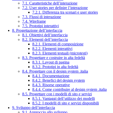
7.1. Caratteristiche dell’interazione
7.2. User stories per definire l’interazione
7.2.1. Differenza tra scenari e user stories
7.3. Flussi di interazione
7.4. Wireframe
7.5. Prototipi interattivi
8. Progettazione dell’interfaccia
8.1. Obiettivi dell’interfaccia
8.2. Elementi dell’interfaccia
8.2.1. Elementi di composizione
8.2.2. Elementi interattivi
8.2.3. Elementi testuali (microtesti)
8.3. Progettare e costruire in alta fedeltà
8.3.1. Layout di pagina
8.3.2. Prototipi in alta fedeltà
8.4. Progettare con il design system .italia
8.4.1. Documentazione
8.4.2. Benefici del design system
8.4.3. Risorse operative
8.4.4. Come contribuire al design system .italia
8.5. Progettare con i modelli di sito e servizi
8.5.1. Vantaggi dell’utilizzo dei modelli
8.5.2. I modelli di sito e servizi disponibili
9. Sviluppo dell’interfaccia
9.1. Approccio allo sviluppo