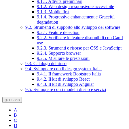
9.1.1. Attività preliminari
9.1.2. Web design responsivo e accessibile
9.1.3. Mobile first
9.1.4. Progressive enhancement e Graceful
degradation
9.2. Strumenti di supporto allo sviluppo del software
9.2.1. Feature detection
9.2.2. Verificare le feature disponibili con Can I
use
9.2.3. Strumenti e risorse per CSS e JavaScript
9.2.4. Supporto browser
9.2.5. Misurare le prestazioni
9.3. Catalogo del riuso
9.4. Sviluppare con il design system .italia
9.4.1. Il framework Bootstrap Italia
9.4.2. Il kit di sviluppo React
9.4.3. Il kit di sviluppo Angular
9.5. Sviluppare con i modelli di sito e servizi
glossario
A
B
C
D