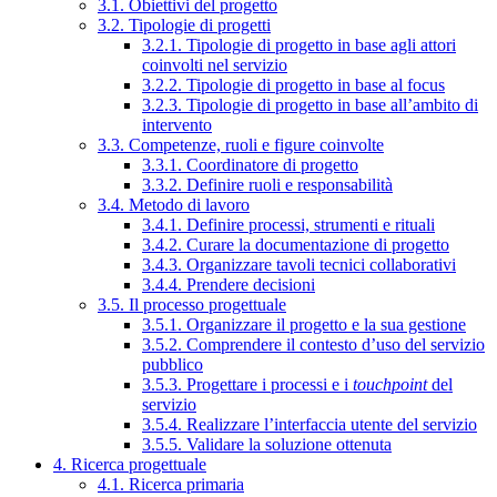
3.1. Obiettivi del progetto
3.2. Tipologie di progetti
3.2.1. Tipologie di progetto in base agli attori
coinvolti nel servizio
3.2.2. Tipologie di progetto in base al focus
3.2.3. Tipologie di progetto in base all’ambito di
intervento
3.3. Competenze, ruoli e figure coinvolte
3.3.1. Coordinatore di progetto
3.3.2. Definire ruoli e responsabilità
3.4. Metodo di lavoro
3.4.1. Definire processi, strumenti e rituali
3.4.2. Curare la documentazione di progetto
3.4.3. Organizzare tavoli tecnici collaborativi
3.4.4. Prendere decisioni
3.5. Il processo progettuale
3.5.1. Organizzare il progetto e la sua gestione
3.5.2. Comprendere il contesto d’uso del servizio
pubblico
3.5.3. Progettare i processi e i
touchpoint
del
servizio
3.5.4. Realizzare l’interfaccia utente del servizio
3.5.5. Validare la soluzione ottenuta
4. Ricerca progettuale
4.1. Ricerca primaria