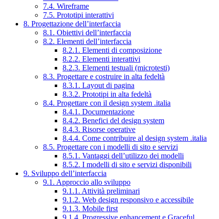
7.4. Wireframe
7.5. Prototipi interattivi
8. Progettazione dell’interfaccia
8.1. Obiettivi dell’interfaccia
8.2. Elementi dell’interfaccia
8.2.1. Elementi di composizione
8.2.2. Elementi interattivi
8.2.3. Elementi testuali (microtesti)
8.3. Progettare e costruire in alta fedeltà
8.3.1. Layout di pagina
8.3.2. Prototipi in alta fedeltà
8.4. Progettare con il design system .italia
8.4.1. Documentazione
8.4.2. Benefici del design system
8.4.3. Risorse operative
8.4.4. Come contribuire al design system .italia
8.5. Progettare con i modelli di sito e servizi
8.5.1. Vantaggi dell’utilizzo dei modelli
8.5.2. I modelli di sito e servizi disponibili
9. Sviluppo dell’interfaccia
9.1. Approccio allo sviluppo
9.1.1. Attività preliminari
9.1.2. Web design responsivo e accessibile
9.1.3. Mobile first
9.1.4. Progressive enhancement e Graceful