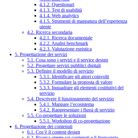
4.1.2. Questionari
4.1.3. Test di usabilità
4.1.4. Web analytics
4.1.5. Strumenti di mappatura dell’esperienza
utente
4.2. Ricerca secondaria
4.2.1. Ricerca documentale
4.2.2. Analisi benchmark
4.2.3. Valutazione euristica
5. Progettazione dei servizi
5.1. Cosa sono i servizi e il service design
5.2. Progettare servizi pubblici digitali
5.3. Definire il modello di servizio
5.3.1. Identificare gli attori coinvolti
5.3.2. Formulare la proposta di valore
5.3.3. Inquadrare gli elementi costitutivi del
servizio
5.4. Descrivere il funzionamento del servizio
5.4.1. Mappare l’ecosistema
5.4.2. Rappresentare i flussi di servizio
5.5. Co-progettare le soluzioni
5.5.1. Workshop di co-progettazione
6. Progettazione dei contenuti
6.1. Cos’è il content design
6.2. Ricerca utente sui contenuti e il linguaggio