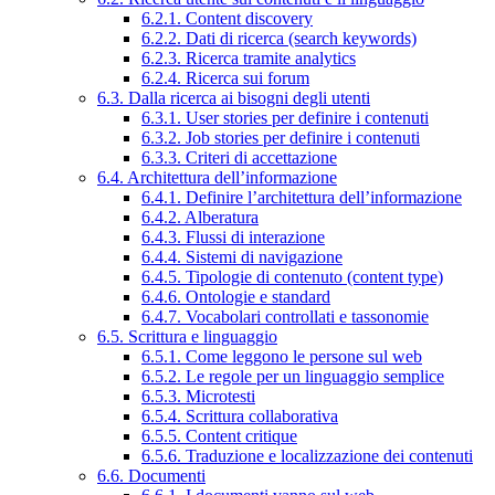
6.2.1. Content discovery
6.2.2. Dati di ricerca (search keywords)
6.2.3. Ricerca tramite analytics
6.2.4. Ricerca sui forum
6.3. Dalla ricerca ai bisogni degli utenti
6.3.1. User stories per definire i contenuti
6.3.2. Job stories per definire i contenuti
6.3.3. Criteri di accettazione
6.4. Architettura dell’informazione
6.4.1. Definire l’architettura dell’informazione
6.4.2. Alberatura
6.4.3. Flussi di interazione
6.4.4. Sistemi di navigazione
6.4.5. Tipologie di contenuto (content type)
6.4.6. Ontologie e standard
6.4.7. Vocabolari controllati e tassonomie
6.5. Scrittura e linguaggio
6.5.1. Come leggono le persone sul web
6.5.2. Le regole per un linguaggio semplice
6.5.3. Microtesti
6.5.4. Scrittura collaborativa
6.5.5. Content critique
6.5.6. Traduzione e localizzazione dei contenuti
6.6. Documenti