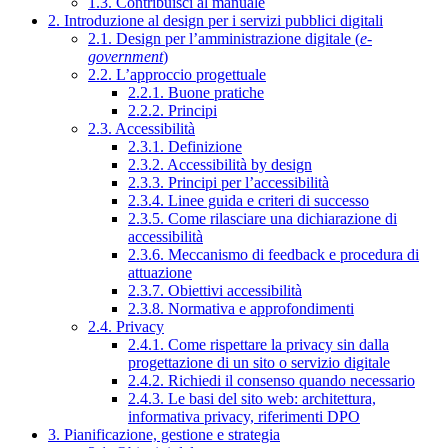
1.3. Contribuisci al manuale
2. Introduzione al design per i servizi pubblici digitali
2.1. Design per l’amministrazione digitale (
e-
government
)
2.2. L’approccio progettuale
2.2.1. Buone pratiche
2.2.2. Principi
2.3. Accessibilità
2.3.1. Definizione
2.3.2. Accessibilità by design
2.3.3. Principi per l’accessibilità
2.3.4. Linee guida e criteri di successo
2.3.5. Come rilasciare una dichiarazione di
accessibilità
2.3.6. Meccanismo di feedback e procedura di
attuazione
2.3.7. Obiettivi accessibilità
2.3.8. Normativa e approfondimenti
2.4. Privacy
2.4.1. Come rispettare la privacy sin dalla
progettazione di un sito o servizio digitale
2.4.2. Richiedi il consenso quando necessario
2.4.3. Le basi del sito web: architettura,
informativa privacy, riferimenti DPO
3. Pianificazione, gestione e strategia