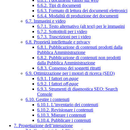
6.6.1. I documenti vanno sul web
6.6.2. Tipi di documenti
6.6.3. Formato di lettura dei documenti elettronici
6.6.4. Modalità di produzione dei documenti
6.7. Immagini e video
6.7.1. Testo alternativo (alt text) per le immagini
6.7.2. Sottotitoli per i video
6.7.3. Trascrizioni per i video
6.8. Proprietà intellettuale e privacy
6.8.1. Pubblicazione di contenuti prodotti dalla
Pubblica Amministrazione
6.8.2. Pubblicazione di contenuti non prodotti
dalla Pubblica Amministrazione
6.8.3. Consenso dei soggetti ritratti
6.9. Ottimizzazione per i motori di ricerca (SEO)
6.9.1. I fattori
on-page
6.9.2. I fattori
off-page
6.9.3. Strumenti di diagnostica SEO: Search
Console
6.10. Gestire i contenuti
6.10.1. L’inventario dei contenuti
6.10.2. Revisionare i contenuti
6.10.3. Migrare i contenuti
6.10.4. Pubblicare i contenuti
7. Progettazione dell’interazione