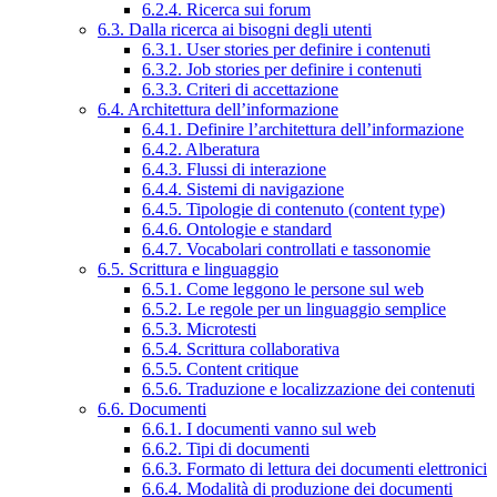
6.2.4. Ricerca sui forum
6.3. Dalla ricerca ai bisogni degli utenti
6.3.1. User stories per definire i contenuti
6.3.2. Job stories per definire i contenuti
6.3.3. Criteri di accettazione
6.4. Architettura dell’informazione
6.4.1. Definire l’architettura dell’informazione
6.4.2. Alberatura
6.4.3. Flussi di interazione
6.4.4. Sistemi di navigazione
6.4.5. Tipologie di contenuto (content type)
6.4.6. Ontologie e standard
6.4.7. Vocabolari controllati e tassonomie
6.5. Scrittura e linguaggio
6.5.1. Come leggono le persone sul web
6.5.2. Le regole per un linguaggio semplice
6.5.3. Microtesti
6.5.4. Scrittura collaborativa
6.5.5. Content critique
6.5.6. Traduzione e localizzazione dei contenuti
6.6. Documenti
6.6.1. I documenti vanno sul web
6.6.2. Tipi di documenti
6.6.3. Formato di lettura dei documenti elettronici
6.6.4. Modalità di produzione dei documenti