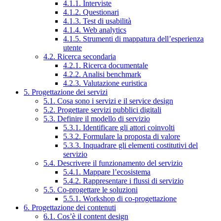
4.1.1. Interviste
4.1.2. Questionari
4.1.3. Test di usabilità
4.1.4. Web analytics
4.1.5. Strumenti di mappatura dell’esperienza
utente
4.2. Ricerca secondaria
4.2.1. Ricerca documentale
4.2.2. Analisi benchmark
4.2.3. Valutazione euristica
5. Progettazione dei servizi
5.1. Cosa sono i servizi e il service design
5.2. Progettare servizi pubblici digitali
5.3. Definire il modello di servizio
5.3.1. Identificare gli attori coinvolti
5.3.2. Formulare la proposta di valore
5.3.3. Inquadrare gli elementi costitutivi del
servizio
5.4. Descrivere il funzionamento del servizio
5.4.1. Mappare l’ecosistema
5.4.2. Rappresentare i flussi di servizio
5.5. Co-progettare le soluzioni
5.5.1. Workshop di co-progettazione
6. Progettazione dei contenuti
6.1. Cos’è il content design