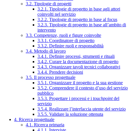
3.2. Tipologie di progetti
3.2.1. Tipologie di progetto in base agli attori
coinvolti nel servizio
3.2.2. Tipologie di progetto in base al focus
3.2.3. Tipologie di progetto in base all’ambito di
intervento
3.3. Competenze, ruoli e figure coinvolte
3.3.1. Coordinatore di progetto
3.3.2. Definire ruoli e responsabilità
3.4. Metodo di lavoro
3.4.1. Definire processi, strumenti e rituali
3.4.2. Curare la documentazione di progetto
3.4.3. Organizzare tavoli tecnici collaborativi
3.4.4. Prendere decisioni
3.5. Il processo progettuale
3.5.1. Organizzare il progetto e la sua gestione
3.5.2. Comprendere il contesto d’uso del servizio
pubblico
3.5.3. Progettare i processi e i
touchpoint
del
servizio
3.5.4. Realizzare l’interfaccia utente del servizio
3.5.5. Validare la soluzione ottenuta
4. Ricerca progettuale
4.1. Ricerca primaria
4.1.1. Interviste