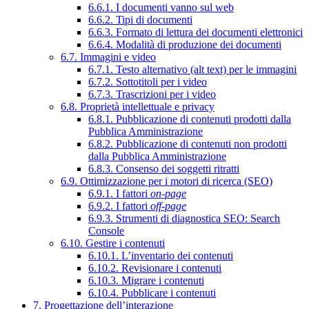
6.6.1. I documenti vanno sul web
6.6.2. Tipi di documenti
6.6.3. Formato di lettura dei documenti elettronici
6.6.4. Modalità di produzione dei documenti
6.7. Immagini e video
6.7.1. Testo alternativo (alt text) per le immagini
6.7.2. Sottotitoli per i video
6.7.3. Trascrizioni per i video
6.8. Proprietà intellettuale e privacy
6.8.1. Pubblicazione di contenuti prodotti dalla
Pubblica Amministrazione
6.8.2. Pubblicazione di contenuti non prodotti
dalla Pubblica Amministrazione
6.8.3. Consenso dei soggetti ritratti
6.9. Ottimizzazione per i motori di ricerca (SEO)
6.9.1. I fattori
on-page
6.9.2. I fattori
off-page
6.9.3. Strumenti di diagnostica SEO: Search
Console
6.10. Gestire i contenuti
6.10.1. L’inventario dei contenuti
6.10.2. Revisionare i contenuti
6.10.3. Migrare i contenuti
6.10.4. Pubblicare i contenuti
7. Progettazione dell’interazione