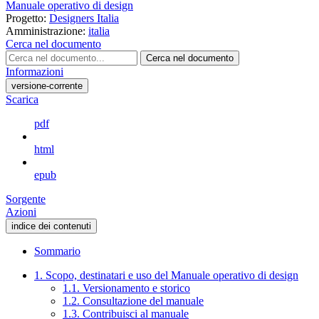
Manuale operativo di design
Progetto:
Designers Italia
Amministrazione:
italia
Cerca nel documento
Cerca nel documento
Informazioni
versione-corrente
Scarica
pdf
html
epub
Sorgente
Azioni
indice dei contenuti
Sommario
1. Scopo, destinatari e uso del Manuale operativo di design
1.1. Versionamento e storico
1.2. Consultazione del manuale
1.3. Contribuisci al manuale