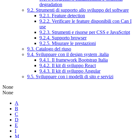
degradation
9.2. Strumenti di supporto allo sviluppo del software
9.2.1. Feature detection
9.2.2. Verificare le feature disponibili con Can I
use
9.2.3. Strumenti e risorse per CSS e JavaScript
9.2.4. Supporto browser
9.2.5. Misurare le prestazioni
9.3. Catalogo del riuso
9.4. Sviluppare con il design system .italia
9.4.1. Il framework Bootstrap Italia
9.4.2. Il kit di sviluppo React
9.4.3. Il kit di sviluppo Angular
9.5. Sviluppare con i modelli di sito e servizi
None
None
A
B
C
D
E
I
M