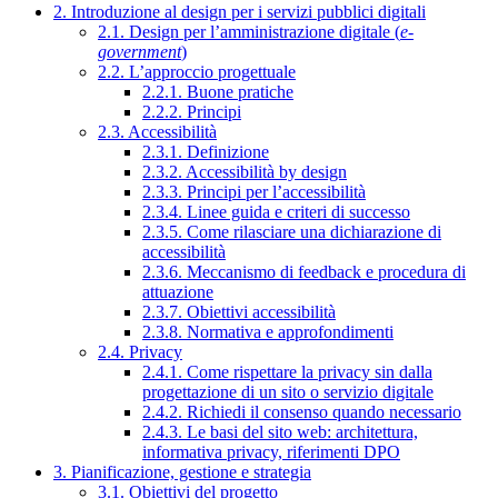
2. Introduzione al design per i servizi pubblici digitali
2.1. Design per l’amministrazione digitale (
e-
government
)
2.2. L’approccio progettuale
2.2.1. Buone pratiche
2.2.2. Principi
2.3. Accessibilità
2.3.1. Definizione
2.3.2. Accessibilità by design
2.3.3. Principi per l’accessibilità
2.3.4. Linee guida e criteri di successo
2.3.5. Come rilasciare una dichiarazione di
accessibilità
2.3.6. Meccanismo di feedback e procedura di
attuazione
2.3.7. Obiettivi accessibilità
2.3.8. Normativa e approfondimenti
2.4. Privacy
2.4.1. Come rispettare la privacy sin dalla
progettazione di un sito o servizio digitale
2.4.2. Richiedi il consenso quando necessario
2.4.3. Le basi del sito web: architettura,
informativa privacy, riferimenti DPO
3. Pianificazione, gestione e strategia
3.1. Obiettivi del progetto