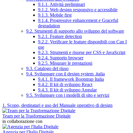
9.1.1. Attività preliminari
9.1.2. Web design responsivo e accessibile
9.1.3. Mobile first
9.1.4. Progressive enhancement e Graceful
degradation
9.2. Strumenti di supporto allo sviluppo del software
9.2.1. Feature detection
9.2.2. Verificare le feature disponibili con Can I
use
9.2.3. Strumenti e risorse per CSS e JavaScript
9.2.4. Supporto browser
9.2.5. Misurare le prestazioni
9.3. Catalogo del riuso
9.4. Sviluppare con il design system .italia
9.4.1. Il framework Bootstrap Italia
9.4.2. Il kit di sviluppo React
9.4.3. Il kit di sviluppo Angular
9.5. Sviluppare con i modelli di sito e servizi
1. Scopo, destinatari e uso del Manuale operativo di design
Team per la Trasformazione Digitale
in collaborazione con
Agenzia per l'Italia Digitale