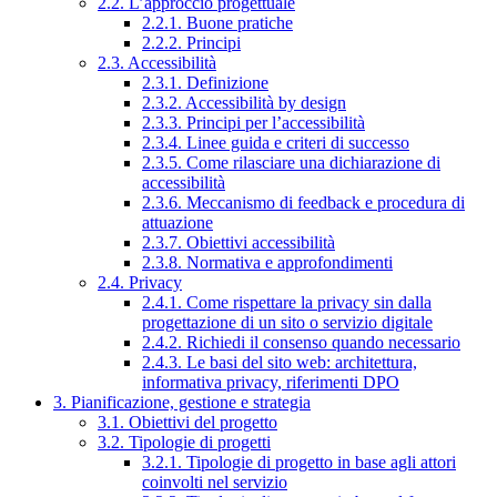
2.2. L’approccio progettuale
2.2.1. Buone pratiche
2.2.2. Principi
2.3. Accessibilità
2.3.1. Definizione
2.3.2. Accessibilità by design
2.3.3. Principi per l’accessibilità
2.3.4. Linee guida e criteri di successo
2.3.5. Come rilasciare una dichiarazione di
accessibilità
2.3.6. Meccanismo di feedback e procedura di
attuazione
2.3.7. Obiettivi accessibilità
2.3.8. Normativa e approfondimenti
2.4. Privacy
2.4.1. Come rispettare la privacy sin dalla
progettazione di un sito o servizio digitale
2.4.2. Richiedi il consenso quando necessario
2.4.3. Le basi del sito web: architettura,
informativa privacy, riferimenti DPO
3. Pianificazione, gestione e strategia
3.1. Obiettivi del progetto
3.2. Tipologie di progetti
3.2.1. Tipologie di progetto in base agli attori
coinvolti nel servizio