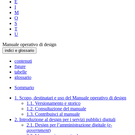
E
I
M
O
S
T
U
Manuale operativo di design
indici e glossario
contenuti
figure
tabelle
glossario
Sommario
1. Scopo, destinatari e uso del Manuale operativo di design
1.1. Versionamento e storico
1.2. Consultazione del manuale
1.3. Contribuisci al manuale
2. Introduzione al design per i servizi pubblici digitali
2.1. Design per l’amministrazione digitale (
e-
government
)