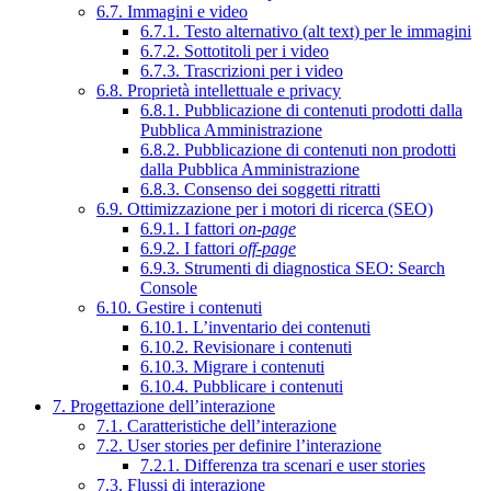
6.7. Immagini e video
6.7.1. Testo alternativo (alt text) per le immagini
6.7.2. Sottotitoli per i video
6.7.3. Trascrizioni per i video
6.8. Proprietà intellettuale e privacy
6.8.1. Pubblicazione di contenuti prodotti dalla
Pubblica Amministrazione
6.8.2. Pubblicazione di contenuti non prodotti
dalla Pubblica Amministrazione
6.8.3. Consenso dei soggetti ritratti
6.9. Ottimizzazione per i motori di ricerca (SEO)
6.9.1. I fattori
on-page
6.9.2. I fattori
off-page
6.9.3. Strumenti di diagnostica SEO: Search
Console
6.10. Gestire i contenuti
6.10.1. L’inventario dei contenuti
6.10.2. Revisionare i contenuti
6.10.3. Migrare i contenuti
6.10.4. Pubblicare i contenuti
7. Progettazione dell’interazione
7.1. Caratteristiche dell’interazione
7.2. User stories per definire l’interazione
7.2.1. Differenza tra scenari e user stories
7.3. Flussi di interazione