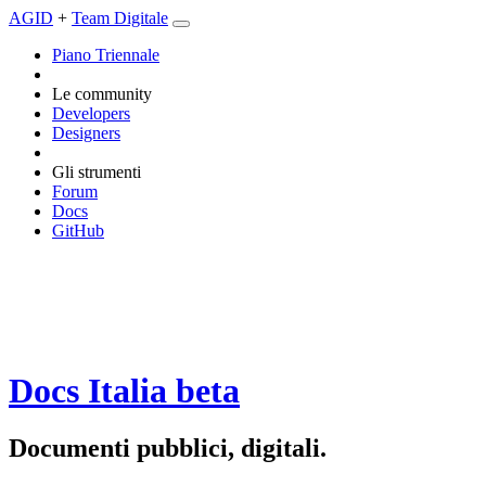
AGID
+
Team Digitale
Piano Triennale
Le community
Developers
Designers
Gli strumenti
Forum
Docs
GitHub
Docs Italia
beta
Documenti pubblici, digitali.