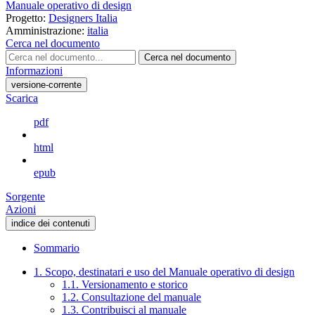
Manuale operativo di design
Progetto:
Designers Italia
Amministrazione:
italia
Cerca nel documento
Cerca nel documento
Informazioni
versione-corrente
Scarica
pdf
html
epub
Sorgente
Azioni
indice dei contenuti
Sommario
1. Scopo, destinatari e uso del Manuale operativo di design
1.1. Versionamento e storico
1.2. Consultazione del manuale
1.3. Contribuisci al manuale