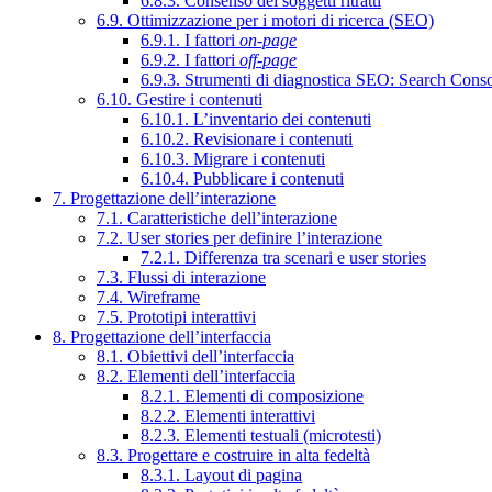
6.8.3. Consenso dei soggetti ritratti
6.9. Ottimizzazione per i motori di ricerca (SEO)
6.9.1. I fattori
on-page
6.9.2. I fattori
off-page
6.9.3. Strumenti di diagnostica SEO: Search Cons
6.10. Gestire i contenuti
6.10.1. L’inventario dei contenuti
6.10.2. Revisionare i contenuti
6.10.3. Migrare i contenuti
6.10.4. Pubblicare i contenuti
7. Progettazione dell’interazione
7.1. Caratteristiche dell’interazione
7.2. User stories per definire l’interazione
7.2.1. Differenza tra scenari e user stories
7.3. Flussi di interazione
7.4. Wireframe
7.5. Prototipi interattivi
8. Progettazione dell’interfaccia
8.1. Obiettivi dell’interfaccia
8.2. Elementi dell’interfaccia
8.2.1. Elementi di composizione
8.2.2. Elementi interattivi
8.2.3. Elementi testuali (microtesti)
8.3. Progettare e costruire in alta fedeltà
8.3.1. Layout di pagina