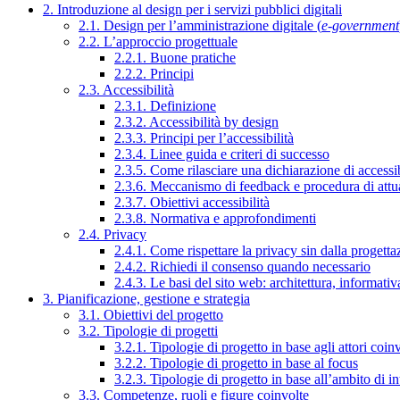
2. Introduzione al design per i servizi pubblici digitali
2.1. Design per l’amministrazione digitale (
e-government
2.2. L’approccio progettuale
2.2.1. Buone pratiche
2.2.2. Principi
2.3. Accessibilità
2.3.1. Definizione
2.3.2. Accessibilità by design
2.3.3. Principi per l’accessibilità
2.3.4. Linee guida e criteri di successo
2.3.5. Come rilasciare una dichiarazione di accessib
2.3.6. Meccanismo di feedback e procedura di attu
2.3.7. Obiettivi accessibilità
2.3.8. Normativa e approfondimenti
2.4. Privacy
2.4.1. Come rispettare la privacy sin dalla progettaz
2.4.2. Richiedi il consenso quando necessario
2.4.3. Le basi del sito web: architettura, informati
3. Pianificazione, gestione e strategia
3.1. Obiettivi del progetto
3.2. Tipologie di progetti
3.2.1. Tipologie di progetto in base agli attori coinv
3.2.2. Tipologie di progetto in base al focus
3.2.3. Tipologie di progetto in base all’ambito di i
3.3. Competenze, ruoli e figure coinvolte