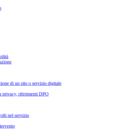
)
ilità
azione
ione di un sito o servizio digitale
va privacy, riferimenti DPO
olti nel servizio
ntervento