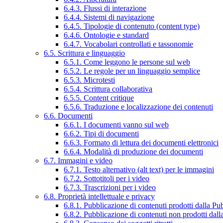
6.4.3. Flussi di interazione
6.4.4. Sistemi di navigazione
6.4.5. Tipologie di contenuto (content type)
6.4.6. Ontologie e standard
6.4.7. Vocabolari controllati e tassonomie
6.5. Scrittura e linguaggio
6.5.1. Come leggono le persone sul web
6.5.2. Le regole per un linguaggio semplice
6.5.3. Microtesti
6.5.4. Scrittura collaborativa
6.5.5. Content critique
6.5.6. Traduzione e localizzazione dei contenuti
6.6. Documenti
6.6.1. I documenti vanno sul web
6.6.2. Tipi di documenti
6.6.3. Formato di lettura dei documenti elettronici
6.6.4. Modalità di produzione dei documenti
6.7. Immagini e video
6.7.1. Testo alternativo (alt text) per le immagini
6.7.2. Sottotitoli per i video
6.7.3. Trascrizioni per i video
6.8. Proprietà intellettuale e privacy
6.8.1. Pubblicazione di contenuti prodotti dalla P
6.8.2. Pubblicazione di contenuti non prodotti dal