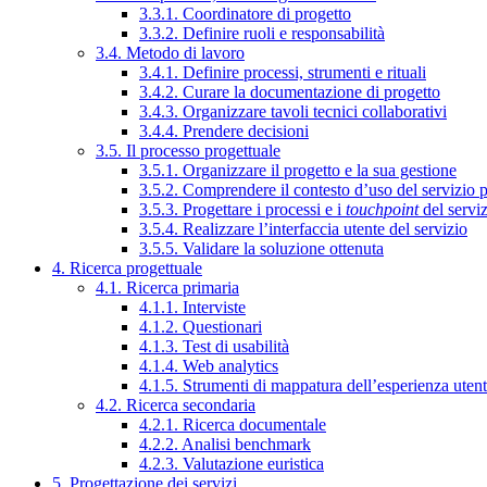
3.3.1. Coordinatore di progetto
3.3.2. Definire ruoli e responsabilità
3.4. Metodo di lavoro
3.4.1. Definire processi, strumenti e rituali
3.4.2. Curare la documentazione di progetto
3.4.3. Organizzare tavoli tecnici collaborativi
3.4.4. Prendere decisioni
3.5. Il processo progettuale
3.5.1. Organizzare il progetto e la sua gestione
3.5.2. Comprendere il contesto d’uso del servizio 
3.5.3. Progettare i processi e i
touchpoint
del servi
3.5.4. Realizzare l’interfaccia utente del servizio
3.5.5. Validare la soluzione ottenuta
4. Ricerca progettuale
4.1. Ricerca primaria
4.1.1. Interviste
4.1.2. Questionari
4.1.3. Test di usabilità
4.1.4. Web analytics
4.1.5. Strumenti di mappatura dell’esperienza uten
4.2. Ricerca secondaria
4.2.1. Ricerca documentale
4.2.2. Analisi benchmark
4.2.3. Valutazione euristica
5. Progettazione dei servizi