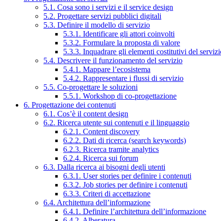
5.1. Cosa sono i servizi e il service design
5.2. Progettare servizi pubblici digitali
5.3. Definire il modello di servizio
5.3.1. Identificare gli attori coinvolti
5.3.2. Formulare la proposta di valore
5.3.3. Inquadrare gli elementi costitutivi del serviz
5.4. Descrivere il funzionamento del servizio
5.4.1. Mappare l’ecosistema
5.4.2. Rappresentare i flussi di servizio
5.5. Co-progettare le soluzioni
5.5.1. Workshop di co-progettazione
6. Progettazione dei contenuti
6.1. Cos’è il content design
6.2. Ricerca utente sui contenuti e il linguaggio
6.2.1. Content discovery
6.2.2. Dati di ricerca (search keywords)
6.2.3. Ricerca tramite analytics
6.2.4. Ricerca sui forum
6.3. Dalla ricerca ai bisogni degli utenti
6.3.1. User stories per definire i contenuti
6.3.2. Job stories per definire i contenuti
6.3.3. Criteri di accettazione
6.4. Architettura dell’informazione
6.4.1. Definire l’architettura dell’informazione
6.4.2. Alberatura