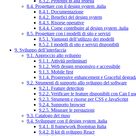
8.3.2. Prototipi in alta fedeltà
8.4. Progettare con il design system .italia
8.4.1. Documentazione
8.4.2. Benefici del design system
8.4.3. Risorse operative
8.4.4. Come contribuire al design system .italia
8.5. Progettare con i modelli di sito e servizi
8.5.1. Vantaggi dell’utilizzo dei modelli
8.5.2. I modelli di sito e servizi disponibili
9. Sviluppo dell’interfaccia
9.1. Approccio allo sviluppo
9.1.1. Attività preliminari
9.1.2. Web design responsivo e accessibile
9.1.3. Mobile first
9.1.4. Progressive enhancement e Graceful degrad
9.2. Strumenti di supporto allo sviluppo del software
9.2.1. Feature detection
9.2.2. Verificare le feature disponibili con Can I us
9.2.3. Strumenti e risorse per CSS e JavaScript
9.2.4. Supporto browser
9.2.5. Misurare le prestazioni
9.3. Catalogo del riuso
9.4. Sviluppare con il design system .italia
9.4.1. Il framework Bootstrap Italia
9.4.2. Il kit di sviluppo React