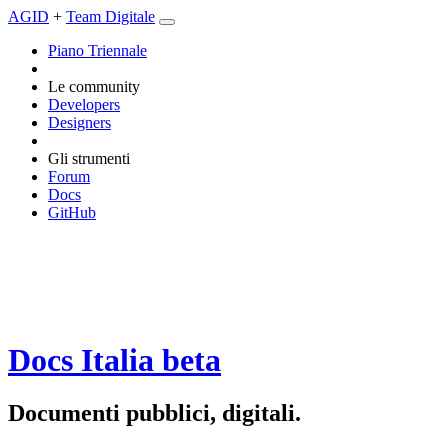
AGID
+
Team Digitale
Piano Triennale
Le community
Developers
Designers
Gli strumenti
Forum
Docs
GitHub
Docs Italia
beta
Documenti pubblici, digitali.