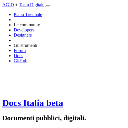
AGID
+
Team Digitale
Piano Triennale
Le community
Developers
Designers
Gli strumenti
Forum
Docs
GitHub
Docs Italia
beta
Documenti pubblici, digitali.