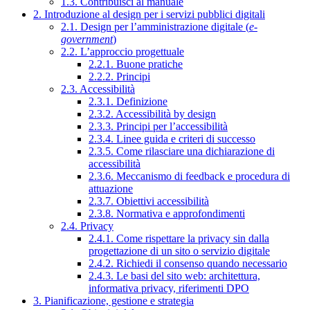
1.3. Contribuisci al manuale
2. Introduzione al design per i servizi pubblici digitali
2.1. Design per l’amministrazione digitale (
e-
government
)
2.2. L’approccio progettuale
2.2.1. Buone pratiche
2.2.2. Principi
2.3. Accessibilità
2.3.1. Definizione
2.3.2. Accessibilità by design
2.3.3. Principi per l’accessibilità
2.3.4. Linee guida e criteri di successo
2.3.5. Come rilasciare una dichiarazione di
accessibilità
2.3.6. Meccanismo di feedback e procedura di
attuazione
2.3.7. Obiettivi accessibilità
2.3.8. Normativa e approfondimenti
2.4. Privacy
2.4.1. Come rispettare la privacy sin dalla
progettazione di un sito o servizio digitale
2.4.2. Richiedi il consenso quando necessario
2.4.3. Le basi del sito web: architettura,
informativa privacy, riferimenti DPO
3. Pianificazione, gestione e strategia