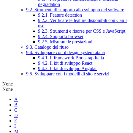
degradation
9.2. Strumenti di supporto allo sviluppo del software
9.2.1. Feature detection
9.2.2. Verificare le feature disponibili con Can I
use
9.2.3. Strumenti e risorse per CSS e JavaScript
9.2.4. Supporto browser
9.2.5. Misurare le prestazioni
9.3. Catalogo del riuso
9.4. Sviluppare con il design system .italia
9.4.1. Il framework Bootstrap Italia
9.4.2. Il kit di sviluppo React
9.4.3. Il kit di sviluppo Angular
9.5. Sviluppare con i modelli di sito e servizi
None
None
A
B
C
D
E
I
M