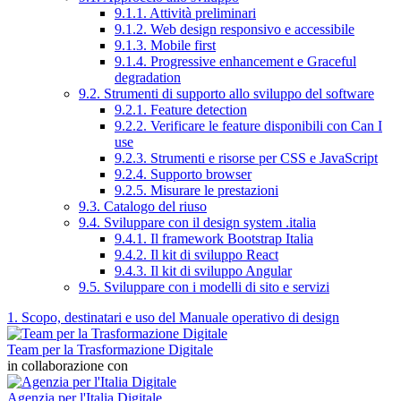
9.1.1. Attività preliminari
9.1.2. Web design responsivo e accessibile
9.1.3. Mobile first
9.1.4. Progressive enhancement e Graceful
degradation
9.2. Strumenti di supporto allo sviluppo del software
9.2.1. Feature detection
9.2.2. Verificare le feature disponibili con Can I
use
9.2.3. Strumenti e risorse per CSS e JavaScript
9.2.4. Supporto browser
9.2.5. Misurare le prestazioni
9.3. Catalogo del riuso
9.4. Sviluppare con il design system .italia
9.4.1. Il framework Bootstrap Italia
9.4.2. Il kit di sviluppo React
9.4.3. Il kit di sviluppo Angular
9.5. Sviluppare con i modelli di sito e servizi
1. Scopo, destinatari e uso del Manuale operativo di design
Team per la Trasformazione Digitale
in collaborazione con
Agenzia per l'Italia Digitale