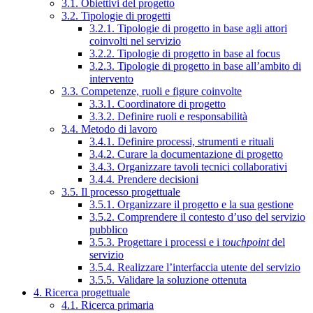
3.1. Obiettivi del progetto
3.2. Tipologie di progetti
3.2.1. Tipologie di progetto in base agli attori
coinvolti nel servizio
3.2.2. Tipologie di progetto in base al focus
3.2.3. Tipologie di progetto in base all’ambito di
intervento
3.3. Competenze, ruoli e figure coinvolte
3.3.1. Coordinatore di progetto
3.3.2. Definire ruoli e responsabilità
3.4. Metodo di lavoro
3.4.1. Definire processi, strumenti e rituali
3.4.2. Curare la documentazione di progetto
3.4.3. Organizzare tavoli tecnici collaborativi
3.4.4. Prendere decisioni
3.5. Il processo progettuale
3.5.1. Organizzare il progetto e la sua gestione
3.5.2. Comprendere il contesto d’uso del servizio
pubblico
3.5.3. Progettare i processi e i
touchpoint
del
servizio
3.5.4. Realizzare l’interfaccia utente del servizio
3.5.5. Validare la soluzione ottenuta
4. Ricerca progettuale
4.1. Ricerca primaria