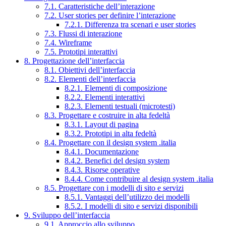
7.1. Caratteristiche dell’interazione
7.2. User stories per definire l’interazione
7.2.1. Differenza tra scenari e user stories
7.3. Flussi di interazione
7.4. Wireframe
7.5. Prototipi interattivi
8. Progettazione dell’interfaccia
8.1. Obiettivi dell’interfaccia
8.2. Elementi dell’interfaccia
8.2.1. Elementi di composizione
8.2.2. Elementi interattivi
8.2.3. Elementi testuali (microtesti)
8.3. Progettare e costruire in alta fedeltà
8.3.1. Layout di pagina
8.3.2. Prototipi in alta fedeltà
8.4. Progettare con il design system .italia
8.4.1. Documentazione
8.4.2. Benefici del design system
8.4.3. Risorse operative
8.4.4. Come contribuire al design system .italia
8.5. Progettare con i modelli di sito e servizi
8.5.1. Vantaggi dell’utilizzo dei modelli
8.5.2. I modelli di sito e servizi disponibili
9. Sviluppo dell’interfaccia
9.1. Approccio allo sviluppo