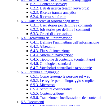
6.2.1. Content discovery
6.2.2. Dati di ricerca (search keywords)
6.2.3. Ricerca tramite analytics
6.2.4. Ricerca sui forum
6.3. Dalla ricerca ai bisogni degli utenti
6.3.1. User stories per definire i contenuti
6.3.2. Job stories per definire i contenuti
6.3.3. Criteri di accettazione
6.4. Architettura dell’informazione
6.4.1. Definire l’architettura dell’informazione
6.4.2. Alberatura
6.4.3. Flussi di interazione
6.4.4. Sistemi di navigazione
6.4.5. Tipologie di contenuto (content type)
6.4.6. Ontologie e standard
6.4.7. Vocabolari controllati e tassonomie
6.5. Scrittura e linguaggio
6.5.1. Come leggono le persone sul web
6.5.2. Le regole per un linguaggio semplice
6.5.3. Microtesti
6.5.4. Scrittura collaborativa
6.5.5. Content critique
6.5.6. Traduzione e localizzazione dei contenuti
6.6. Documenti