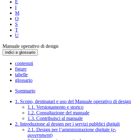
E
I
M
O
S
T
U
Manuale operativo di design
indici e glossario
contenuti
figure
tabelle
glossario
Sommario
1. Scopo, destinatari e uso del Manuale operativo di design
1.1. Versionamento e storico
1.2. Consultazione del manuale
1.3. Contribuisci al manuale
2. Introduzione al design per i servizi pubblici digitali
2.1. Design per l’amministrazione digitale (
e-
government
)