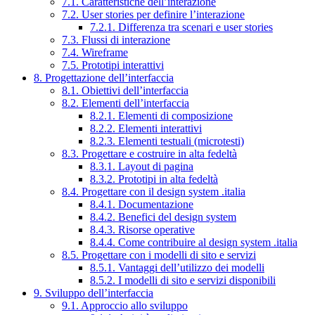
7.1. Caratteristiche dell’interazione
7.2. User stories per definire l’interazione
7.2.1. Differenza tra scenari e user stories
7.3. Flussi di interazione
7.4. Wireframe
7.5. Prototipi interattivi
8. Progettazione dell’interfaccia
8.1. Obiettivi dell’interfaccia
8.2. Elementi dell’interfaccia
8.2.1. Elementi di composizione
8.2.2. Elementi interattivi
8.2.3. Elementi testuali (microtesti)
8.3. Progettare e costruire in alta fedeltà
8.3.1. Layout di pagina
8.3.2. Prototipi in alta fedeltà
8.4. Progettare con il design system .italia
8.4.1. Documentazione
8.4.2. Benefici del design system
8.4.3. Risorse operative
8.4.4. Come contribuire al design system .italia
8.5. Progettare con i modelli di sito e servizi
8.5.1. Vantaggi dell’utilizzo dei modelli
8.5.2. I modelli di sito e servizi disponibili
9. Sviluppo dell’interfaccia
9.1. Approccio allo sviluppo