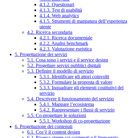
4.1.2. Questionari
4.1.3. Test di usabilità
4.1.4. Web analytics
4.1.5. Strumenti di mappatura dell’esperienza
utente
4.2. Ricerca secondaria
4.2.1. Ricerca documentale
4.2.2. Analisi benchmark
4.2.3. Valutazione euristica
5. Progettazione dei servizi
5.1. Cosa sono i servizi e il service design
5.2. Progettare servizi pubblici digitali
5.3. Definire il modello di servizio
5.3.1. Identificare gli attori coinvolti
5.3.2. Formulare la proposta di valore
5.3.3. Inquadrare gli elementi costitutivi del
servizio
5.4. Descrivere il funzionamento del servizio
5.4.1. Mappare l’ecosistema
5.4.2. Rappresentare i flussi di servizio
5.5. Co-progettare le soluzioni
5.5.1. Workshop di co-progettazione
6. Progettazione dei contenuti
6.1. Cos’è il content design
6.2. Ricerca utente sui contenuti e il linguaggio