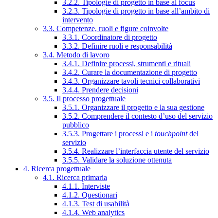
3.2.2. Tipologie di progetto in base al focus
3.2.3. Tipologie di progetto in base all’ambito di
intervento
3.3. Competenze, ruoli e figure coinvolte
3.3.1. Coordinatore di progetto
3.3.2. Definire ruoli e responsabilità
3.4. Metodo di lavoro
3.4.1. Definire processi, strumenti e rituali
3.4.2. Curare la documentazione di progetto
3.4.3. Organizzare tavoli tecnici collaborativi
3.4.4. Prendere decisioni
3.5. Il processo progettuale
3.5.1. Organizzare il progetto e la sua gestione
3.5.2. Comprendere il contesto d’uso del servizio
pubblico
3.5.3. Progettare i processi e i
touchpoint
del
servizio
3.5.4. Realizzare l’interfaccia utente del servizio
3.5.5. Validare la soluzione ottenuta
4. Ricerca progettuale
4.1. Ricerca primaria
4.1.1. Interviste
4.1.2. Questionari
4.1.3. Test di usabilità
4.1.4. Web analytics