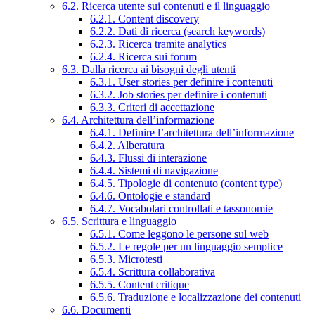
6.2. Ricerca utente sui contenuti e il linguaggio
6.2.1. Content discovery
6.2.2. Dati di ricerca (search keywords)
6.2.3. Ricerca tramite analytics
6.2.4. Ricerca sui forum
6.3. Dalla ricerca ai bisogni degli utenti
6.3.1. User stories per definire i contenuti
6.3.2. Job stories per definire i contenuti
6.3.3. Criteri di accettazione
6.4. Architettura dell’informazione
6.4.1. Definire l’architettura dell’informazione
6.4.2. Alberatura
6.4.3. Flussi di interazione
6.4.4. Sistemi di navigazione
6.4.5. Tipologie di contenuto (content type)
6.4.6. Ontologie e standard
6.4.7. Vocabolari controllati e tassonomie
6.5. Scrittura e linguaggio
6.5.1. Come leggono le persone sul web
6.5.2. Le regole per un linguaggio semplice
6.5.3. Microtesti
6.5.4. Scrittura collaborativa
6.5.5. Content critique
6.5.6. Traduzione e localizzazione dei contenuti
6.6. Documenti