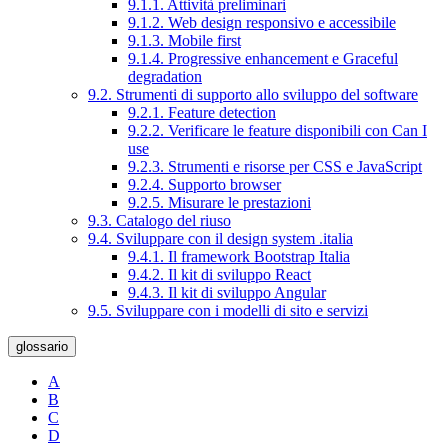
9.1.1. Attività preliminari
9.1.2. Web design responsivo e accessibile
9.1.3. Mobile first
9.1.4. Progressive enhancement e Graceful
degradation
9.2. Strumenti di supporto allo sviluppo del software
9.2.1. Feature detection
9.2.2. Verificare le feature disponibili con Can I
use
9.2.3. Strumenti e risorse per CSS e JavaScript
9.2.4. Supporto browser
9.2.5. Misurare le prestazioni
9.3. Catalogo del riuso
9.4. Sviluppare con il design system .italia
9.4.1. Il framework Bootstrap Italia
9.4.2. Il kit di sviluppo React
9.4.3. Il kit di sviluppo Angular
9.5. Sviluppare con i modelli di sito e servizi
glossario
A
B
C
D