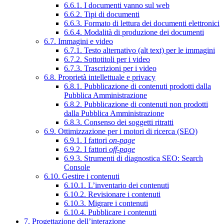
6.6.1. I documenti vanno sul web
6.6.2. Tipi di documenti
6.6.3. Formato di lettura dei documenti elettronici
6.6.4. Modalità di produzione dei documenti
6.7. Immagini e video
6.7.1. Testo alternativo (alt text) per le immagini
6.7.2. Sottotitoli per i video
6.7.3. Trascrizioni per i video
6.8. Proprietà intellettuale e privacy
6.8.1. Pubblicazione di contenuti prodotti dalla
Pubblica Amministrazione
6.8.2. Pubblicazione di contenuti non prodotti
dalla Pubblica Amministrazione
6.8.3. Consenso dei soggetti ritratti
6.9. Ottimizzazione per i motori di ricerca (SEO)
6.9.1. I fattori
on-page
6.9.2. I fattori
off-page
6.9.3. Strumenti di diagnostica SEO: Search
Console
6.10. Gestire i contenuti
6.10.1. L’inventario dei contenuti
6.10.2. Revisionare i contenuti
6.10.3. Migrare i contenuti
6.10.4. Pubblicare i contenuti
7. Progettazione dell’interazione