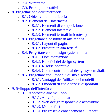
7.4. Wireframe
7.5. Prototipi interattivi
8. Progettazione dell’interfaccia
8.1. Obiettivi dell’interfaccia
8.2. Elementi dell’interfaccia
8.2.1. Elementi di composizione
8.2.2. Elementi interattivi
8.2.3. Elementi testuali (microtesti)
8.3. Progettare e costruire in alta fedeltà
8.3.1. Layout di pagina
8.3.2. Prototipi in alta fedeltà
8.4. Progettare con il design system .italia
8.4.1. Documentazione
8.4.2. Benefici del design system
8.4.3. Risorse operative
8.4.4. Come contribuire al design system .italia
8.5. Progettare con i modelli di sito e servizi
8.5.1. Vantaggi dell’utilizzo dei modelli
8.5.2. I modelli di sito e servizi disponibili
9. Sviluppo dell’interfaccia
9.1. Approccio allo sviluppo
9.1.1. Attività preliminari
9.1.2. Web design responsivo e accessibile
9.1.3. Mobile first
9.1.4. Progressive enhancement e Graceful