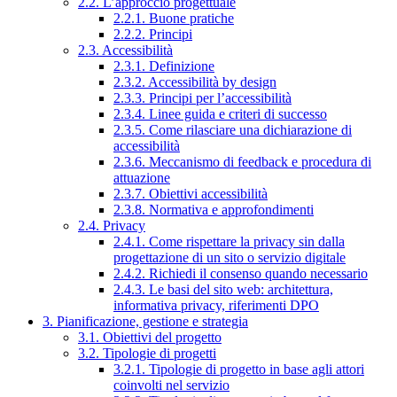
2.2. L’approccio progettuale
2.2.1. Buone pratiche
2.2.2. Principi
2.3. Accessibilità
2.3.1. Definizione
2.3.2. Accessibilità by design
2.3.3. Principi per l’accessibilità
2.3.4. Linee guida e criteri di successo
2.3.5. Come rilasciare una dichiarazione di
accessibilità
2.3.6. Meccanismo di feedback e procedura di
attuazione
2.3.7. Obiettivi accessibilità
2.3.8. Normativa e approfondimenti
2.4. Privacy
2.4.1. Come rispettare la privacy sin dalla
progettazione di un sito o servizio digitale
2.4.2. Richiedi il consenso quando necessario
2.4.3. Le basi del sito web: architettura,
informativa privacy, riferimenti DPO
3. Pianificazione, gestione e strategia
3.1. Obiettivi del progetto
3.2. Tipologie di progetti
3.2.1. Tipologie di progetto in base agli attori
coinvolti nel servizio