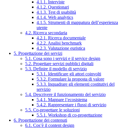
4.1.1. Interviste
4.1.2. Questionari
4.1.3. Test di usabilità
4.1.4. Web analytics
4.1.5. Strumenti di mappatura dell’esperienza
utente
4.2. Ricerca secondaria
4.2.1. Ricerca documentale
4.2.2. Analisi benchmark
4.2.3. Valutazione euristica
5. Progettazione dei servizi
5.1. Cosa sono i servizi e il service design
5.2. Progettare servizi pubblici digitali
5.3. Definire il modello di servizio
5.3.1. Identificare gli attori coinvolti
5.3.2. Formulare la proposta di valore
5.3.3. Inquadrare gli elementi costitutivi del
servizio
5.4. Descrivere il funzionamento del servizio
5.4.1. Mappare l’ecosistema
5.4.2. Rappresentare i flussi di servizio
5.5. Co-progettare le soluzioni
5.5.1. Workshop di co-progettazione
6. Progettazione dei contenuti
6.1. Cos’è il content design