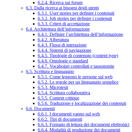
6.2.4. Ricerca sui forum
6.3. Dalla ricerca ai bisogni degli utenti
6.3.1. User stories per definire i contenuti
6.3.2. Job stories per definire i contenuti
6.3.3. Criteri di accettazione
6.4. Architettura dell’informazione
6.4.1. Definire l’architettura dell’informazione
6.4.2. Alberatura
6.4.3. Flussi di interazione
6.4.4. Sistemi di navigazione
6.4.5. Tipologie di contenuto (content type)
6.4.6. Ontologie e standard
6.4.7. Vocabolari controllati e tassonomie
6.5. Scrittura e linguaggio
6.5.1. Come leggono le persone sul web
6.5.2. Le regole per un linguaggio semplice
6.5.3. Microtesti
6.5.4. Scrittura collaborativa
6.5.5. Content critique
6.5.6. Traduzione e localizzazione dei contenuti
6.6. Documenti
6.6.1. I documenti vanno sul web
6.6.2. Tipi di documenti
6.6.3. Formato di lettura dei documenti elettronici
6.6.4. Modalità di produzione dei documenti