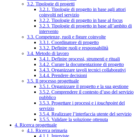
3.2. Tipologie di progetti
3.2.1. Tipologie di progetto in base agli attori
coinvolti nel servizio
3.2.2. Tipologie di progetto in base al focus
3.2.3. Tipologie di progetto in base all’ambito di
intervento
3.3. Competenze, ruoli e figure coinvolte
3.3.1. Coordinatore di progetto
3.3.2. Definire ruoli e responsabilità
3.4. Metodo di lavoro
3.4.1. Definire processi, strumenti e rituali
3.4.2. Curare la documentazione di progetto
3.4.3. Organizzare tavoli tecnici collaborativi
3.4.4. Prendere decisioni
3.5. Il processo progettuale
3.5.1. Organizzare il progetto e la sua gestione
3.5.2. Comprendere il contesto d’uso del servizio
pubblico
3.5.3. Progettare i processi e i
touchpoint
del
servizio
3.5.4. Realizzare l’interfaccia utente del servizio
3.5.5. Validare la soluzione ottenuta
4. Ricerca progettuale
4.1. Ricerca primaria
4.1.1. Interviste