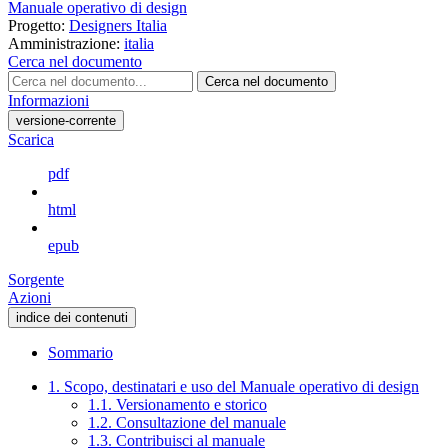
Manuale operativo di design
Progetto:
Designers Italia
Amministrazione:
italia
Cerca nel documento
Cerca nel documento
Informazioni
versione-corrente
Scarica
pdf
html
epub
Sorgente
Azioni
indice dei contenuti
Sommario
1. Scopo, destinatari e uso del Manuale operativo di design
1.1. Versionamento e storico
1.2. Consultazione del manuale
1.3. Contribuisci al manuale