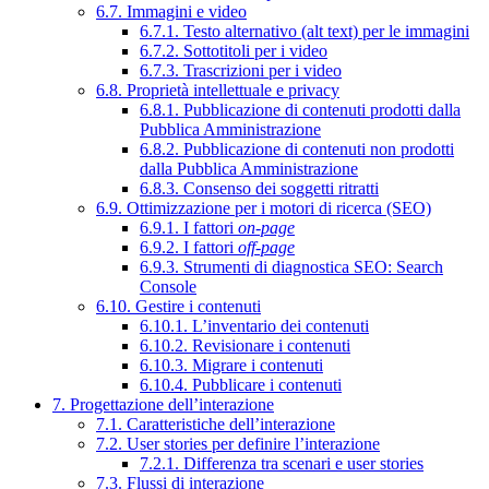
6.7. Immagini e video
6.7.1. Testo alternativo (alt text) per le immagini
6.7.2. Sottotitoli per i video
6.7.3. Trascrizioni per i video
6.8. Proprietà intellettuale e privacy
6.8.1. Pubblicazione di contenuti prodotti dalla
Pubblica Amministrazione
6.8.2. Pubblicazione di contenuti non prodotti
dalla Pubblica Amministrazione
6.8.3. Consenso dei soggetti ritratti
6.9. Ottimizzazione per i motori di ricerca (SEO)
6.9.1. I fattori
on-page
6.9.2. I fattori
off-page
6.9.3. Strumenti di diagnostica SEO: Search
Console
6.10. Gestire i contenuti
6.10.1. L’inventario dei contenuti
6.10.2. Revisionare i contenuti
6.10.3. Migrare i contenuti
6.10.4. Pubblicare i contenuti
7. Progettazione dell’interazione
7.1. Caratteristiche dell’interazione
7.2. User stories per definire l’interazione
7.2.1. Differenza tra scenari e user stories
7.3. Flussi di interazione