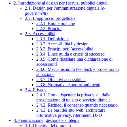
2. Introduzione al design per i servizi pubblici digitali
2.1. Design per l’amministrazione digitale (
e-
government
)
2.2. L’approccio progettuale
2.2.1. Buone pratiche
2.2.2. Principi
2.3. Accessibilità
2.3.1. Definizione
2.3.2. Accessibilità by design
2.3.3. Principi per l’accessibilità
2.3.4. Linee guida e criteri di successo
2.3.5. Come rilasciare una dichiarazione di
accessibilità
2.3.6. Meccanismo di feedback e procedura di
attuazione
2.3.7. Obiettivi accessibilità
2.3.8. Normativa e approfondimenti
2.4. Privacy
2.4.1. Come rispettare la privacy sin dalla
progettazione di un sito o servizio digitale
2.4.2. Richiedi il consenso quando necessario
2.4.3. Le basi del sito web: architettura,
informativa privacy, riferimenti DPO
3. Pianificazione, gestione e strategia
3.1. Obiettivi del progetto