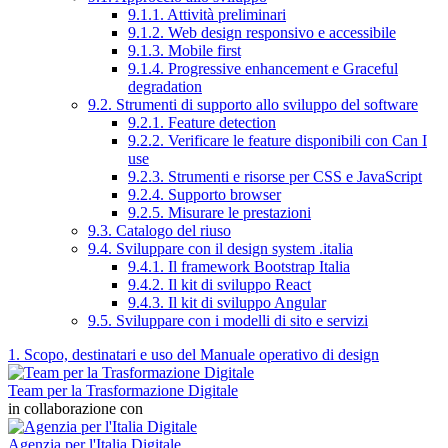
9.1.1. Attività preliminari
9.1.2. Web design responsivo e accessibile
9.1.3. Mobile first
9.1.4. Progressive enhancement e Graceful
degradation
9.2. Strumenti di supporto allo sviluppo del software
9.2.1. Feature detection
9.2.2. Verificare le feature disponibili con Can I
use
9.2.3. Strumenti e risorse per CSS e JavaScript
9.2.4. Supporto browser
9.2.5. Misurare le prestazioni
9.3. Catalogo del riuso
9.4. Sviluppare con il design system .italia
9.4.1. Il framework Bootstrap Italia
9.4.2. Il kit di sviluppo React
9.4.3. Il kit di sviluppo Angular
9.5. Sviluppare con i modelli di sito e servizi
1. Scopo, destinatari e uso del Manuale operativo di design
Team per la Trasformazione Digitale
in collaborazione con
Agenzia per l'Italia Digitale