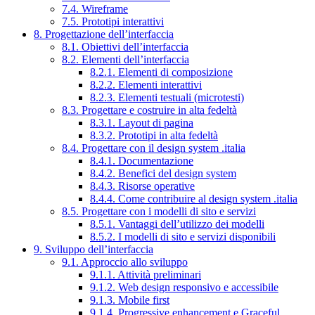
7.4. Wireframe
7.5. Prototipi interattivi
8. Progettazione dell’interfaccia
8.1. Obiettivi dell’interfaccia
8.2. Elementi dell’interfaccia
8.2.1. Elementi di composizione
8.2.2. Elementi interattivi
8.2.3. Elementi testuali (microtesti)
8.3. Progettare e costruire in alta fedeltà
8.3.1. Layout di pagina
8.3.2. Prototipi in alta fedeltà
8.4. Progettare con il design system .italia
8.4.1. Documentazione
8.4.2. Benefici del design system
8.4.3. Risorse operative
8.4.4. Come contribuire al design system .italia
8.5. Progettare con i modelli di sito e servizi
8.5.1. Vantaggi dell’utilizzo dei modelli
8.5.2. I modelli di sito e servizi disponibili
9. Sviluppo dell’interfaccia
9.1. Approccio allo sviluppo
9.1.1. Attività preliminari
9.1.2. Web design responsivo e accessibile
9.1.3. Mobile first
9.1.4. Progressive enhancement e Graceful