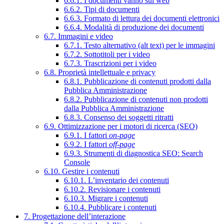
6.6.1. I documenti vanno sul web
6.6.2. Tipi di documenti
6.6.3. Formato di lettura dei documenti elettronici
6.6.4. Modalità di produzione dei documenti
6.7. Immagini e video
6.7.1. Testo alternativo (alt text) per le immagini
6.7.2. Sottotitoli per i video
6.7.3. Trascrizioni per i video
6.8. Proprietà intellettuale e privacy
6.8.1. Pubblicazione di contenuti prodotti dalla
Pubblica Amministrazione
6.8.2. Pubblicazione di contenuti non prodotti
dalla Pubblica Amministrazione
6.8.3. Consenso dei soggetti ritratti
6.9. Ottimizzazione per i motori di ricerca (SEO)
6.9.1. I fattori
on-page
6.9.2. I fattori
off-page
6.9.3. Strumenti di diagnostica SEO: Search
Console
6.10. Gestire i contenuti
6.10.1. L’inventario dei contenuti
6.10.2. Revisionare i contenuti
6.10.3. Migrare i contenuti
6.10.4. Pubblicare i contenuti
7. Progettazione dell’interazione