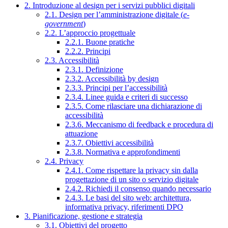
2. Introduzione al design per i servizi pubblici digitali
2.1. Design per l’amministrazione digitale (
e-
government
)
2.2. L’approccio progettuale
2.2.1. Buone pratiche
2.2.2. Principi
2.3. Accessibilità
2.3.1. Definizione
2.3.2. Accessibilità by design
2.3.3. Principi per l’accessibilità
2.3.4. Linee guida e criteri di successo
2.3.5. Come rilasciare una dichiarazione di
accessibilità
2.3.6. Meccanismo di feedback e procedura di
attuazione
2.3.7. Obiettivi accessibilità
2.3.8. Normativa e approfondimenti
2.4. Privacy
2.4.1. Come rispettare la privacy sin dalla
progettazione di un sito o servizio digitale
2.4.2. Richiedi il consenso quando necessario
2.4.3. Le basi del sito web: architettura,
informativa privacy, riferimenti DPO
3. Pianificazione, gestione e strategia
3.1. Obiettivi del progetto