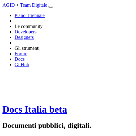
AGID
+
Team Digitale
Piano Triennale
Le community
Developers
Designers
Gli strumenti
Forum
Docs
GitHub
Docs Italia
beta
Documenti pubblici, digitali.