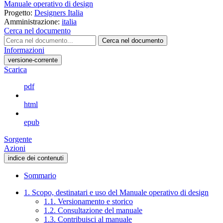
Manuale operativo di design
Progetto:
Designers Italia
Amministrazione:
italia
Cerca nel documento
Cerca nel documento
Informazioni
versione-corrente
Scarica
pdf
html
epub
Sorgente
Azioni
indice dei contenuti
Sommario
1. Scopo, destinatari e uso del Manuale operativo di design
1.1. Versionamento e storico
1.2. Consultazione del manuale
1.3. Contribuisci al manuale