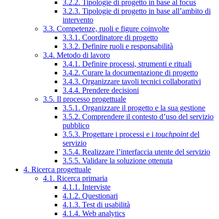
3.2.2. Tipologie di progetto in base al focus
3.2.3. Tipologie di progetto in base all’ambito di
intervento
3.3. Competenze, ruoli e figure coinvolte
3.3.1. Coordinatore di progetto
3.3.2. Definire ruoli e responsabilità
3.4. Metodo di lavoro
3.4.1. Definire processi, strumenti e rituali
3.4.2. Curare la documentazione di progetto
3.4.3. Organizzare tavoli tecnici collaborativi
3.4.4. Prendere decisioni
3.5. Il processo progettuale
3.5.1. Organizzare il progetto e la sua gestione
3.5.2. Comprendere il contesto d’uso del servizio
pubblico
3.5.3. Progettare i processi e i
touchpoint
del
servizio
3.5.4. Realizzare l’interfaccia utente del servizio
3.5.5. Validare la soluzione ottenuta
4. Ricerca progettuale
4.1. Ricerca primaria
4.1.1. Interviste
4.1.2. Questionari
4.1.3. Test di usabilità
4.1.4. Web analytics