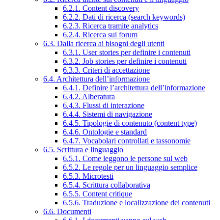
6.2.1. Content discovery
6.2.2. Dati di ricerca (search keywords)
6.2.3. Ricerca tramite analytics
6.2.4. Ricerca sui forum
6.3. Dalla ricerca ai bisogni degli utenti
6.3.1. User stories per definire i contenuti
6.3.2. Job stories per definire i contenuti
6.3.3. Criteri di accettazione
6.4. Architettura dell’informazione
6.4.1. Definire l’architettura dell’informazione
6.4.2. Alberatura
6.4.3. Flussi di interazione
6.4.4. Sistemi di navigazione
6.4.5. Tipologie di contenuto (content type)
6.4.6. Ontologie e standard
6.4.7. Vocabolari controllati e tassonomie
6.5. Scrittura e linguaggio
6.5.1. Come leggono le persone sul web
6.5.2. Le regole per un linguaggio semplice
6.5.3. Microtesti
6.5.4. Scrittura collaborativa
6.5.5. Content critique
6.5.6. Traduzione e localizzazione dei contenuti
6.6. Documenti