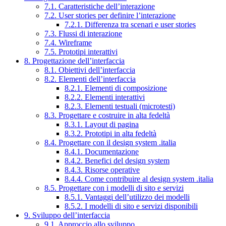
7.1. Caratteristiche dell’interazione
7.2. User stories per definire l’interazione
7.2.1. Differenza tra scenari e user stories
7.3. Flussi di interazione
7.4. Wireframe
7.5. Prototipi interattivi
8. Progettazione dell’interfaccia
8.1. Obiettivi dell’interfaccia
8.2. Elementi dell’interfaccia
8.2.1. Elementi di composizione
8.2.2. Elementi interattivi
8.2.3. Elementi testuali (microtesti)
8.3. Progettare e costruire in alta fedeltà
8.3.1. Layout di pagina
8.3.2. Prototipi in alta fedeltà
8.4. Progettare con il design system .italia
8.4.1. Documentazione
8.4.2. Benefici del design system
8.4.3. Risorse operative
8.4.4. Come contribuire al design system .italia
8.5. Progettare con i modelli di sito e servizi
8.5.1. Vantaggi dell’utilizzo dei modelli
8.5.2. I modelli di sito e servizi disponibili
9. Sviluppo dell’interfaccia
9.1. Approccio allo sviluppo