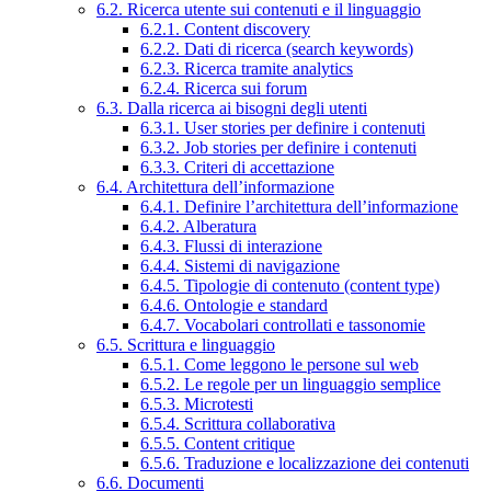
6.2. Ricerca utente sui contenuti e il linguaggio
6.2.1. Content discovery
6.2.2. Dati di ricerca (search keywords)
6.2.3. Ricerca tramite analytics
6.2.4. Ricerca sui forum
6.3. Dalla ricerca ai bisogni degli utenti
6.3.1. User stories per definire i contenuti
6.3.2. Job stories per definire i contenuti
6.3.3. Criteri di accettazione
6.4. Architettura dell’informazione
6.4.1. Definire l’architettura dell’informazione
6.4.2. Alberatura
6.4.3. Flussi di interazione
6.4.4. Sistemi di navigazione
6.4.5. Tipologie di contenuto (content type)
6.4.6. Ontologie e standard
6.4.7. Vocabolari controllati e tassonomie
6.5. Scrittura e linguaggio
6.5.1. Come leggono le persone sul web
6.5.2. Le regole per un linguaggio semplice
6.5.3. Microtesti
6.5.4. Scrittura collaborativa
6.5.5. Content critique
6.5.6. Traduzione e localizzazione dei contenuti
6.6. Documenti