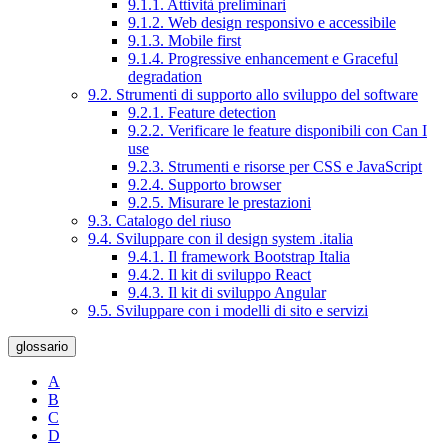
9.1.1. Attività preliminari
9.1.2. Web design responsivo e accessibile
9.1.3. Mobile first
9.1.4. Progressive enhancement e Graceful
degradation
9.2. Strumenti di supporto allo sviluppo del software
9.2.1. Feature detection
9.2.2. Verificare le feature disponibili con Can I
use
9.2.3. Strumenti e risorse per CSS e JavaScript
9.2.4. Supporto browser
9.2.5. Misurare le prestazioni
9.3. Catalogo del riuso
9.4. Sviluppare con il design system .italia
9.4.1. Il framework Bootstrap Italia
9.4.2. Il kit di sviluppo React
9.4.3. Il kit di sviluppo Angular
9.5. Sviluppare con i modelli di sito e servizi
glossario
A
B
C
D