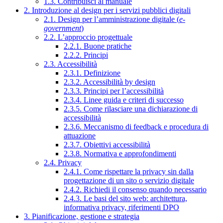
1.3. Contribuisci al manuale
2. Introduzione al design per i servizi pubblici digitali
2.1. Design per l’amministrazione digitale (
e-
government
)
2.2. L’approccio progettuale
2.2.1. Buone pratiche
2.2.2. Principi
2.3. Accessibilità
2.3.1. Definizione
2.3.2. Accessibilità by design
2.3.3. Principi per l’accessibilità
2.3.4. Linee guida e criteri di successo
2.3.5. Come rilasciare una dichiarazione di
accessibilità
2.3.6. Meccanismo di feedback e procedura di
attuazione
2.3.7. Obiettivi accessibilità
2.3.8. Normativa e approfondimenti
2.4. Privacy
2.4.1. Come rispettare la privacy sin dalla
progettazione di un sito o servizio digitale
2.4.2. Richiedi il consenso quando necessario
2.4.3. Le basi del sito web: architettura,
informativa privacy, riferimenti DPO
3. Pianificazione, gestione e strategia