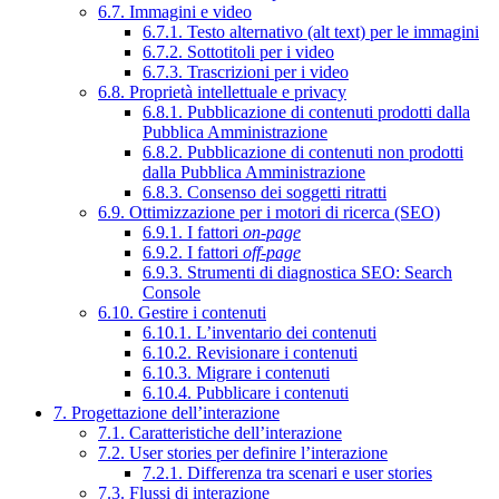
6.7. Immagini e video
6.7.1. Testo alternativo (alt text) per le immagini
6.7.2. Sottotitoli per i video
6.7.3. Trascrizioni per i video
6.8. Proprietà intellettuale e privacy
6.8.1. Pubblicazione di contenuti prodotti dalla
Pubblica Amministrazione
6.8.2. Pubblicazione di contenuti non prodotti
dalla Pubblica Amministrazione
6.8.3. Consenso dei soggetti ritratti
6.9. Ottimizzazione per i motori di ricerca (SEO)
6.9.1. I fattori
on-page
6.9.2. I fattori
off-page
6.9.3. Strumenti di diagnostica SEO: Search
Console
6.10. Gestire i contenuti
6.10.1. L’inventario dei contenuti
6.10.2. Revisionare i contenuti
6.10.3. Migrare i contenuti
6.10.4. Pubblicare i contenuti
7. Progettazione dell’interazione
7.1. Caratteristiche dell’interazione
7.2. User stories per definire l’interazione
7.2.1. Differenza tra scenari e user stories
7.3. Flussi di interazione