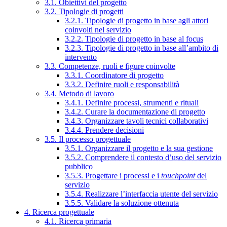
3.1. Obiettivi del progetto
3.2. Tipologie di progetti
3.2.1. Tipologie di progetto in base agli attori
coinvolti nel servizio
3.2.2. Tipologie di progetto in base al focus
3.2.3. Tipologie di progetto in base all’ambito di
intervento
3.3. Competenze, ruoli e figure coinvolte
3.3.1. Coordinatore di progetto
3.3.2. Definire ruoli e responsabilità
3.4. Metodo di lavoro
3.4.1. Definire processi, strumenti e rituali
3.4.2. Curare la documentazione di progetto
3.4.3. Organizzare tavoli tecnici collaborativi
3.4.4. Prendere decisioni
3.5. Il processo progettuale
3.5.1. Organizzare il progetto e la sua gestione
3.5.2. Comprendere il contesto d’uso del servizio
pubblico
3.5.3. Progettare i processi e i
touchpoint
del
servizio
3.5.4. Realizzare l’interfaccia utente del servizio
3.5.5. Validare la soluzione ottenuta
4. Ricerca progettuale
4.1. Ricerca primaria