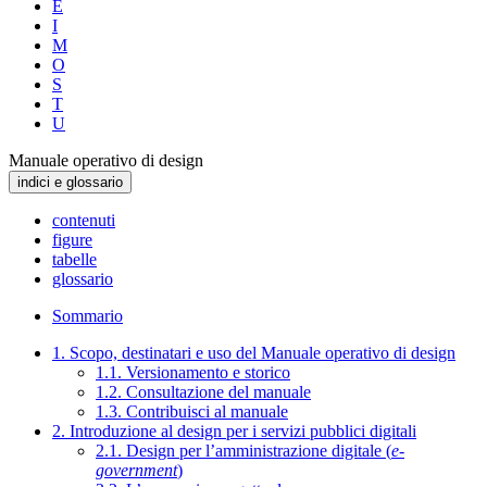
E
I
M
O
S
T
U
Manuale operativo di design
indici e glossario
contenuti
figure
tabelle
glossario
Sommario
1. Scopo, destinatari e uso del Manuale operativo di design
1.1. Versionamento e storico
1.2. Consultazione del manuale
1.3. Contribuisci al manuale
2. Introduzione al design per i servizi pubblici digitali
2.1. Design per l’amministrazione digitale (
e-
government
)