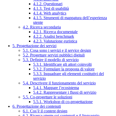
4.1.2. Questionari
4.1.3. Test di usabilità
4.1.4. Web analytics
4.1.5. Strumenti di mappatura dell’esperienza
utente
4.2. Ricerca secondaria
4.2.1. Ricerca documentale
4.2.2. Analisi benchmark
4.2.3. Valutazione euristica
5. Progettazione dei servizi
5.1. Cosa sono i servizi e il service design
5.2. Progettare servizi pubblici digitali
5.3. Definire il modello di servizio
5.3.1. Identificare gli attori coinvolti
5.3.2. Formulare la proposta di valore
5.3.3. Inquadrare gli elementi costitutivi del
servizio
5.4. Descrivere il funzionamento del servizio
5.4.1. Mappare l’ecosistema
5.4.2. Rappresentare i flussi di servizio
5.5. Co-progettare le soluzioni
5.5.1. Workshop di co-progettazione
6. Progettazione dei contenuti
6.1. Cos’è il content design
6.2. Ricerca utente sui contenuti e il linguaggio