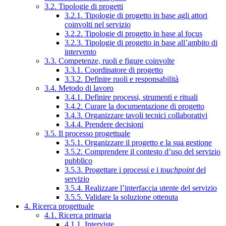
3.2. Tipologie di progetti
3.2.1. Tipologie di progetto in base agli attori
coinvolti nel servizio
3.2.2. Tipologie di progetto in base al focus
3.2.3. Tipologie di progetto in base all’ambito di
intervento
3.3. Competenze, ruoli e figure coinvolte
3.3.1. Coordinatore di progetto
3.3.2. Definire ruoli e responsabilità
3.4. Metodo di lavoro
3.4.1. Definire processi, strumenti e rituali
3.4.2. Curare la documentazione di progetto
3.4.3. Organizzare tavoli tecnici collaborativi
3.4.4. Prendere decisioni
3.5. Il processo progettuale
3.5.1. Organizzare il progetto e la sua gestione
3.5.2. Comprendere il contesto d’uso del servizio
pubblico
3.5.3. Progettare i processi e i
touchpoint
del
servizio
3.5.4. Realizzare l’interfaccia utente del servizio
3.5.5. Validare la soluzione ottenuta
4. Ricerca progettuale
4.1. Ricerca primaria
4.1.1. Interviste