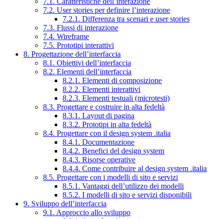
7.1. Caratteristiche dell’interazione
7.2. User stories per definire l’interazione
7.2.1. Differenza tra scenari e user stories
7.3. Flussi di interazione
7.4. Wireframe
7.5. Prototipi interattivi
8. Progettazione dell’interfaccia
8.1. Obiettivi dell’interfaccia
8.2. Elementi dell’interfaccia
8.2.1. Elementi di composizione
8.2.2. Elementi interattivi
8.2.3. Elementi testuali (microtesti)
8.3. Progettare e costruire in alta fedeltà
8.3.1. Layout di pagina
8.3.2. Prototipi in alta fedeltà
8.4. Progettare con il design system .italia
8.4.1. Documentazione
8.4.2. Benefici del design system
8.4.3. Risorse operative
8.4.4. Come contribuire al design system .italia
8.5. Progettare con i modelli di sito e servizi
8.5.1. Vantaggi dell’utilizzo dei modelli
8.5.2. I modelli di sito e servizi disponibili
9. Sviluppo dell’interfaccia
9.1. Approccio allo sviluppo