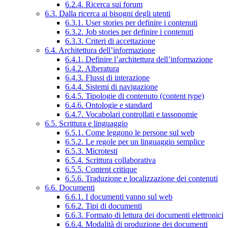
6.2.4. Ricerca sui forum
6.3. Dalla ricerca ai bisogni degli utenti
6.3.1. User stories per definire i contenuti
6.3.2. Job stories per definire i contenuti
6.3.3. Criteri di accettazione
6.4. Architettura dell’informazione
6.4.1. Definire l’architettura dell’informazione
6.4.2. Alberatura
6.4.3. Flussi di interazione
6.4.4. Sistemi di navigazione
6.4.5. Tipologie di contenuto (content type)
6.4.6. Ontologie e standard
6.4.7. Vocabolari controllati e tassonomie
6.5. Scrittura e linguaggio
6.5.1. Come leggono le persone sul web
6.5.2. Le regole per un linguaggio semplice
6.5.3. Microtesti
6.5.4. Scrittura collaborativa
6.5.5. Content critique
6.5.6. Traduzione e localizzazione dei contenuti
6.6. Documenti
6.6.1. I documenti vanno sul web
6.6.2. Tipi di documenti
6.6.3. Formato di lettura dei documenti elettronici
6.6.4. Modalità di produzione dei documenti