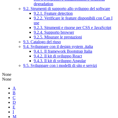
degradation
9.2. Strumenti di supporto allo sviluppo del software
9.2.1. Feature detection
9.2.2. Verificare le feature disponibili con Can I
use
9.2.3. Strumenti e risorse per CSS e JavaScript
9.2.4. Supporto browser
9.2.5. Misurare le prestazioni
9.3. Catalogo del riuso
9.4. Sviluppare con il design system .italia
9.4.1. Il framework Bootstrap Italia
9.4.2. Il kit di sviluppo React
9.4.3. Il kit di sviluppo Angular
9.5. Sviluppare con i modelli di sito e servizi
None
None
A
B
C
D
E
I
M