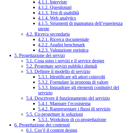
4.1.1. Interviste
4.1.2. Questionari
4.1.3. Test di usabilità
4.1.4. Web analytics
4.1.5. Strumenti di mappatura dell’esperienza
utente
4.2. Ricerca secondaria
4.2.1. Ricerca documentale
4.2.2. Analisi benchmark
4.2.3. Valutazione euristica
5. Progettazione dei servizi
5.1. Cosa sono i servizi e il service design
5.2. Progettare servizi pubblici digitali
5.3. Definire il modello di servizio
5.3.1. Identificare gli attori coinvolti
5.3.2. Formulare la proposta di valore
5.3.3. Inquadrare gli elementi costitutivi del
servizio
5.4. Descrivere il funzionamento del servizio
5.4.1. Mappare l’ecosistema
5.4.2. Rappresentare i flussi di servizio
5.5. Co-progettare le soluzioni
5.5.1. Workshop di co-progettazione
6. Progettazione dei contenuti
6.1. Cos’è il content design