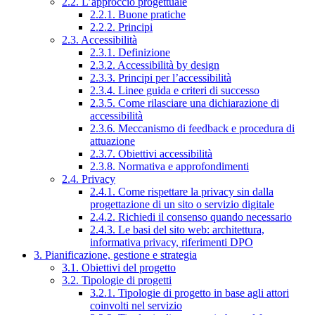
2.2. L’approccio progettuale
2.2.1. Buone pratiche
2.2.2. Principi
2.3. Accessibilità
2.3.1. Definizione
2.3.2. Accessibilità by design
2.3.3. Principi per l’accessibilità
2.3.4. Linee guida e criteri di successo
2.3.5. Come rilasciare una dichiarazione di
accessibilità
2.3.6. Meccanismo di feedback e procedura di
attuazione
2.3.7. Obiettivi accessibilità
2.3.8. Normativa e approfondimenti
2.4. Privacy
2.4.1. Come rispettare la privacy sin dalla
progettazione di un sito o servizio digitale
2.4.2. Richiedi il consenso quando necessario
2.4.3. Le basi del sito web: architettura,
informativa privacy, riferimenti DPO
3. Pianificazione, gestione e strategia
3.1. Obiettivi del progetto
3.2. Tipologie di progetti
3.2.1. Tipologie di progetto in base agli attori
coinvolti nel servizio