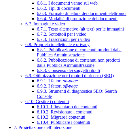
6.6.1. I documenti vanno sul web
6.6.2. Tipi di documenti
6.6.3. Formato di lettura dei documenti elettronici
6.6.4. Modalità di produzione dei documenti
6.7. Immagini e video
6.7.1. Testo alternativo (alt text) per le immagini
6.7.2. Sottotitoli per i video
6.7.3. Trascrizioni per i video
6.8. Proprietà intellettuale e privacy
6.8.1. Pubblicazione di contenuti prodotti dalla
Pubblica Amministrazione
6.8.2. Pubblicazione di contenuti non prodotti
dalla Pubblica Amministrazione
6.8.3. Consenso dei soggetti ritratti
6.9. Ottimizzazione per i motori di ricerca (SEO)
6.9.1. I fattori
on-page
6.9.2. I fattori
off-page
6.9.3. Strumenti di diagnostica SEO: Search
Console
6.10. Gestire i contenuti
6.10.1. L’inventario dei contenuti
6.10.2. Revisionare i contenuti
6.10.3. Migrare i contenuti
6.10.4. Pubblicare i contenuti
7. Progettazione dell’interazione