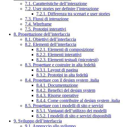
7.1. Caratteristiche dell’interazione
7.2. User stories per definire l’interazione
7.2.1. Differenza tra scenari e user stories
7.3. Flussi di interazione
7.4. Wireframe
7.5. Prototipi interattivi
8. Progettazione dell’interfaccia
8.1. Obiettivi dell’interfaccia
8.2. Elementi dell’interfaccia
8.2.1. Elementi di composizione
8.2.2. Elementi interattivi
8.2.3. Elementi testuali (microtesti)
8.3. Progettare e costruire in alta fedeltà
8.3.1. Layout di pagina
8.3.2. Prototipi in alta fedeltà
8.4. Progettare con il design system .italia
8.4.1. Documentazione
8.4.2. Benefici del design system
8.4.3. Risorse operative
8.4.4. Come contribuire al design system .italia
8.5. Progettare con i modelli di sito e servizi
8.5.1. Vantaggi dell’utilizzo dei modelli
8.5.2. I modelli di sito e servizi disponibili
9. Sviluppo dell’interfaccia
9.1. Approccio allo sviluppo