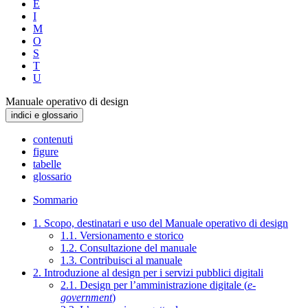
E
I
M
O
S
T
U
Manuale operativo di design
indici e glossario
contenuti
figure
tabelle
glossario
Sommario
1. Scopo, destinatari e uso del Manuale operativo di design
1.1. Versionamento e storico
1.2. Consultazione del manuale
1.3. Contribuisci al manuale
2. Introduzione al design per i servizi pubblici digitali
2.1. Design per l’amministrazione digitale (
e-
government
)