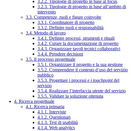
3.2.2. Tipologie di progetto in base al focus
3.2.3. Tipologie di progetto in base all’ambito di
intervento
3.3. Competenze, ruoli e figure coinvolte
3.3.1. Coordinatore di progetto
3.3.2. Definire ruoli e responsabilità
3.4. Metodo di lavoro
3.4.1. Definire processi, strumenti e rituali
3.4.2. Curare la documentazione di progetto
3.4.3. Organizzare tavoli tecnici collaborativi
3.4.4. Prendere decisioni
3.5. Il processo progettuale
3.5.1. Organizzare il progetto e la sua gestione
3.5.2. Comprendere il contesto d’uso del servizio
pubblico
3.5.3. Progettare i processi e i
touchpoint
del
servizio
3.5.4. Realizzare l’interfaccia utente del servizio
3.5.5. Validare la soluzione ottenuta
4. Ricerca progettuale
4.1. Ricerca primaria
4.1.1. Interviste
4.1.2. Questionari
4.1.3. Test di usabilità
4.1.4. Web analytics