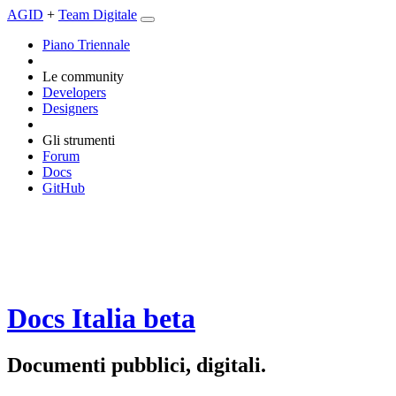
AGID
+
Team Digitale
Piano Triennale
Le community
Developers
Designers
Gli strumenti
Forum
Docs
GitHub
Docs Italia
beta
Documenti pubblici, digitali.