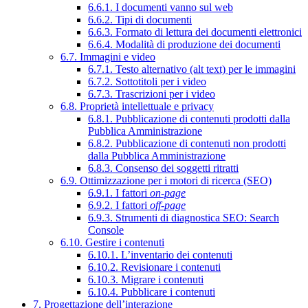
6.6.1. I documenti vanno sul web
6.6.2. Tipi di documenti
6.6.3. Formato di lettura dei documenti elettronici
6.6.4. Modalità di produzione dei documenti
6.7. Immagini e video
6.7.1. Testo alternativo (alt text) per le immagini
6.7.2. Sottotitoli per i video
6.7.3. Trascrizioni per i video
6.8. Proprietà intellettuale e privacy
6.8.1. Pubblicazione di contenuti prodotti dalla
Pubblica Amministrazione
6.8.2. Pubblicazione di contenuti non prodotti
dalla Pubblica Amministrazione
6.8.3. Consenso dei soggetti ritratti
6.9. Ottimizzazione per i motori di ricerca (SEO)
6.9.1. I fattori
on-page
6.9.2. I fattori
off-page
6.9.3. Strumenti di diagnostica SEO: Search
Console
6.10. Gestire i contenuti
6.10.1. L’inventario dei contenuti
6.10.2. Revisionare i contenuti
6.10.3. Migrare i contenuti
6.10.4. Pubblicare i contenuti
7. Progettazione dell’interazione