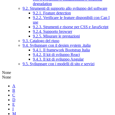
degradation
9.2. Strumenti di supporto allo sviluppo del software
9.2.1. Feature detection
9.2.2. Verificare le feature disponibili con Can I
use
9.2.3. Strumenti e risorse per CSS e JavaScript
9.2.4. Supporto browser
9.2.5. Misurare le prestazioni
9.3. Catalogo del riuso
9.4. Sviluppare con il design system .italia
9.4.1. Il framework Bootstrap Italia
9.4.2. Il kit di sviluppo React
9.4.3. Il kit di sviluppo Angular
9.5. Sviluppare con i modelli di sito e servizi
None
None
A
B
C
D
E
I
M