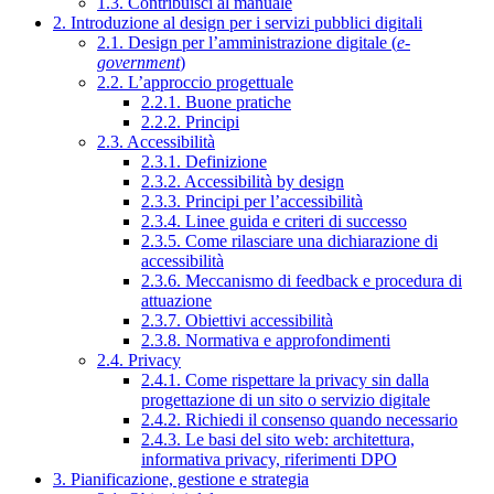
1.3. Contribuisci al manuale
2. Introduzione al design per i servizi pubblici digitali
2.1. Design per l’amministrazione digitale (
e-
government
)
2.2. L’approccio progettuale
2.2.1. Buone pratiche
2.2.2. Principi
2.3. Accessibilità
2.3.1. Definizione
2.3.2. Accessibilità by design
2.3.3. Principi per l’accessibilità
2.3.4. Linee guida e criteri di successo
2.3.5. Come rilasciare una dichiarazione di
accessibilità
2.3.6. Meccanismo di feedback e procedura di
attuazione
2.3.7. Obiettivi accessibilità
2.3.8. Normativa e approfondimenti
2.4. Privacy
2.4.1. Come rispettare la privacy sin dalla
progettazione di un sito o servizio digitale
2.4.2. Richiedi il consenso quando necessario
2.4.3. Le basi del sito web: architettura,
informativa privacy, riferimenti DPO
3. Pianificazione, gestione e strategia