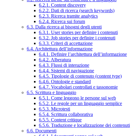
6.2.1. Content discovery
6.2.2. Dati di ricerca (search keywords)
6.2.3. Ricerca tramite analytics
6.2.4. Ricerca sui forum
6.3. Dalla ricerca ai bisogni degli utenti
6.3.1. User stories per definire i contenuti
6.3.2. Job stories per definire i contenuti
6.3.3. Criteri di accettazione
6.4. Architettura dell’informazione
6.4.1. Definire l’architettura dell’informazione
6.4.2. Alberatura
6.4.3. Flussi di interazione
6.4.4. Sistemi di navigazione
6.4.5. Tipologie di contenuto (content type)
6.4.6. Ontologie e standard
6.4.7. Vocabolari controllati e tassonomie
6.5. Scrittura e linguaggio
6.5.1. Come leggono le persone sul web
6.5.2. Le regole per un linguaggio semplice
6.5.3. Microtesti
6.5.4. Scrittura collaborativa
6.5.5. Content critique
6.5.6. Traduzione e localizzazione dei contenuti
6.6. Documenti