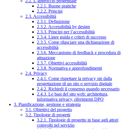
2.2. L’approccio progettuale
2.2.1. Buone pratiche
2.2.2. Principi
2.3. Accessibilità
2.3.1. Definizione
2.3.2. Accessibilità by design
2.3.3. Principi per l’accessibilità
2.3.4. Linee guida e criteri di successo
2.3.5. Come rilasciare una dichiarazione di
accessibilità
2.3.6. Meccanismo di feedback e procedura di
attuazione
2.3.7. Obiettivi accessibilità
2.3.8. Normativa e approfondimenti
2.4. Privacy
2.4.1. Come rispettare la privacy sin dalla
progettazione di un sito o servizio digitale
2.4.2. Richiedi il consenso quando necessario
2.4.3. Le basi del sito web: architettura,
informativa privacy, riferimenti DPO
3. Pianificazione, gestione e strategia
3.1. Obiettivi del progetto
3.2. Tipologie di progetti
3.2.1. Tipologie di progetto in base agli attori
coinvolti nel servizio