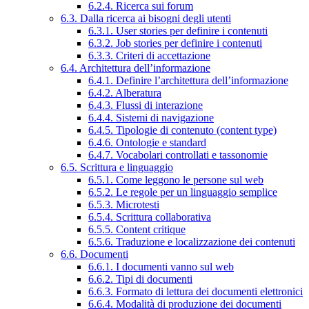
6.2.4. Ricerca sui forum
6.3. Dalla ricerca ai bisogni degli utenti
6.3.1. User stories per definire i contenuti
6.3.2. Job stories per definire i contenuti
6.3.3. Criteri di accettazione
6.4. Architettura dell’informazione
6.4.1. Definire l’architettura dell’informazione
6.4.2. Alberatura
6.4.3. Flussi di interazione
6.4.4. Sistemi di navigazione
6.4.5. Tipologie di contenuto (content type)
6.4.6. Ontologie e standard
6.4.7. Vocabolari controllati e tassonomie
6.5. Scrittura e linguaggio
6.5.1. Come leggono le persone sul web
6.5.2. Le regole per un linguaggio semplice
6.5.3. Microtesti
6.5.4. Scrittura collaborativa
6.5.5. Content critique
6.5.6. Traduzione e localizzazione dei contenuti
6.6. Documenti
6.6.1. I documenti vanno sul web
6.6.2. Tipi di documenti
6.6.3. Formato di lettura dei documenti elettronici
6.6.4. Modalità di produzione dei documenti