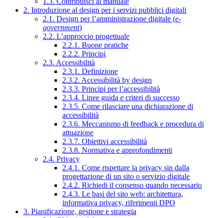
1.3. Contribuisci al manuale
2. Introduzione al design per i servizi pubblici digitali
2.1. Design per l’amministrazione digitale (
e-
government
)
2.2. L’approccio progettuale
2.2.1. Buone pratiche
2.2.2. Principi
2.3. Accessibilità
2.3.1. Definizione
2.3.2. Accessibilità by design
2.3.3. Principi per l’accessibilità
2.3.4. Linee guida e criteri di successo
2.3.5. Come rilasciare una dichiarazione di
accessibilità
2.3.6. Meccanismo di feedback e procedura di
attuazione
2.3.7. Obiettivi accessibilità
2.3.8. Normativa e approfondimenti
2.4. Privacy
2.4.1. Come rispettare la privacy sin dalla
progettazione di un sito o servizio digitale
2.4.2. Richiedi il consenso quando necessario
2.4.3. Le basi del sito web: architettura,
informativa privacy, riferimenti DPO
3. Pianificazione, gestione e strategia