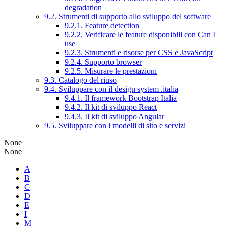
degradation
9.2. Strumenti di supporto allo sviluppo del software
9.2.1. Feature detection
9.2.2. Verificare le feature disponibili con Can I
use
9.2.3. Strumenti e risorse per CSS e JavaScript
9.2.4. Supporto browser
9.2.5. Misurare le prestazioni
9.3. Catalogo del riuso
9.4. Sviluppare con il design system .italia
9.4.1. Il framework Bootstrap Italia
9.4.2. Il kit di sviluppo React
9.4.3. Il kit di sviluppo Angular
9.5. Sviluppare con i modelli di sito e servizi
None
None
A
B
C
D
E
I
M