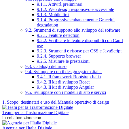
9.1.1. Attività preliminari
9.1.2. Web design responsivo e accessibile
9.1.3. Mobile first
9.1.4. Progressive enhancement e Graceful
degradation
9.2. Strumenti di supporto allo sviluppo del software
9.2.1. Feature detection
9.2.2. Verificare le feature disponibili con Can I
use
9.2.3. Strumenti e risorse per CSS e JavaScript
9.2.4. Supporto browser
9.2.5. Misurare le prestazioni
9.3. Catalogo del riuso
9.4. Sviluppare con il design system .italia
9.4.1. Il framework Bootstrap Italia
9.4.2. Il kit di sviluppo React
9.4.3. Il kit di sviluppo Angular
9.5. Sviluppare con i modelli di sito e servizi
1. Scopo, destinatari e uso del Manuale operativo di design
Team per la Trasformazione Digitale
in collaborazione con
Agenzia per l'Italia Digitale