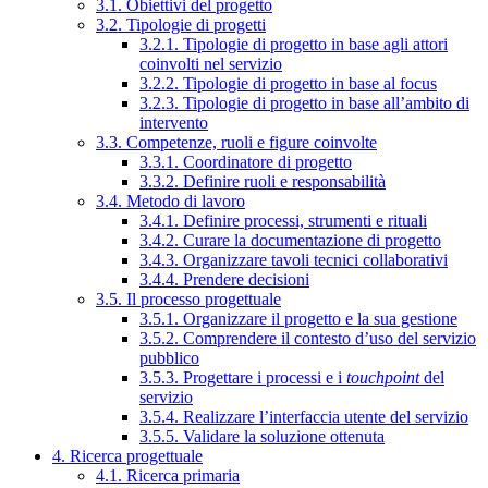
3.1. Obiettivi del progetto
3.2. Tipologie di progetti
3.2.1. Tipologie di progetto in base agli attori
coinvolti nel servizio
3.2.2. Tipologie di progetto in base al focus
3.2.3. Tipologie di progetto in base all’ambito di
intervento
3.3. Competenze, ruoli e figure coinvolte
3.3.1. Coordinatore di progetto
3.3.2. Definire ruoli e responsabilità
3.4. Metodo di lavoro
3.4.1. Definire processi, strumenti e rituali
3.4.2. Curare la documentazione di progetto
3.4.3. Organizzare tavoli tecnici collaborativi
3.4.4. Prendere decisioni
3.5. Il processo progettuale
3.5.1. Organizzare il progetto e la sua gestione
3.5.2. Comprendere il contesto d’uso del servizio
pubblico
3.5.3. Progettare i processi e i
touchpoint
del
servizio
3.5.4. Realizzare l’interfaccia utente del servizio
3.5.5. Validare la soluzione ottenuta
4. Ricerca progettuale
4.1. Ricerca primaria