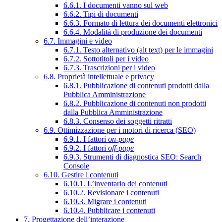
6.6.1. I documenti vanno sul web
6.6.2. Tipi di documenti
6.6.3. Formato di lettura dei documenti elettronici
6.6.4. Modalità di produzione dei documenti
6.7. Immagini e video
6.7.1. Testo alternativo (alt text) per le immagini
6.7.2. Sottotitoli per i video
6.7.3. Trascrizioni per i video
6.8. Proprietà intellettuale e privacy
6.8.1. Pubblicazione di contenuti prodotti dalla
Pubblica Amministrazione
6.8.2. Pubblicazione di contenuti non prodotti
dalla Pubblica Amministrazione
6.8.3. Consenso dei soggetti ritratti
6.9. Ottimizzazione per i motori di ricerca (SEO)
6.9.1. I fattori
on-page
6.9.2. I fattori
off-page
6.9.3. Strumenti di diagnostica SEO: Search
Console
6.10. Gestire i contenuti
6.10.1. L’inventario dei contenuti
6.10.2. Revisionare i contenuti
6.10.3. Migrare i contenuti
6.10.4. Pubblicare i contenuti
7. Progettazione dell’interazione