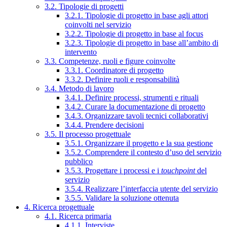
3.2. Tipologie di progetti
3.2.1. Tipologie di progetto in base agli attori
coinvolti nel servizio
3.2.2. Tipologie di progetto in base al focus
3.2.3. Tipologie di progetto in base all’ambito di
intervento
3.3. Competenze, ruoli e figure coinvolte
3.3.1. Coordinatore di progetto
3.3.2. Definire ruoli e responsabilità
3.4. Metodo di lavoro
3.4.1. Definire processi, strumenti e rituali
3.4.2. Curare la documentazione di progetto
3.4.3. Organizzare tavoli tecnici collaborativi
3.4.4. Prendere decisioni
3.5. Il processo progettuale
3.5.1. Organizzare il progetto e la sua gestione
3.5.2. Comprendere il contesto d’uso del servizio
pubblico
3.5.3. Progettare i processi e i
touchpoint
del
servizio
3.5.4. Realizzare l’interfaccia utente del servizio
3.5.5. Validare la soluzione ottenuta
4. Ricerca progettuale
4.1. Ricerca primaria
4.1.1. Interviste