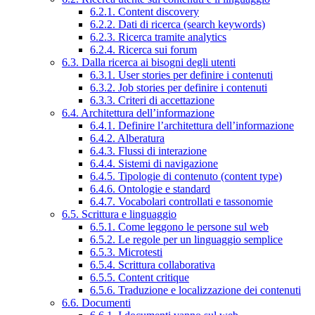
6.2.1. Content discovery
6.2.2. Dati di ricerca (search keywords)
6.2.3. Ricerca tramite analytics
6.2.4. Ricerca sui forum
6.3. Dalla ricerca ai bisogni degli utenti
6.3.1. User stories per definire i contenuti
6.3.2. Job stories per definire i contenuti
6.3.3. Criteri di accettazione
6.4. Architettura dell’informazione
6.4.1. Definire l’architettura dell’informazione
6.4.2. Alberatura
6.4.3. Flussi di interazione
6.4.4. Sistemi di navigazione
6.4.5. Tipologie di contenuto (content type)
6.4.6. Ontologie e standard
6.4.7. Vocabolari controllati e tassonomie
6.5. Scrittura e linguaggio
6.5.1. Come leggono le persone sul web
6.5.2. Le regole per un linguaggio semplice
6.5.3. Microtesti
6.5.4. Scrittura collaborativa
6.5.5. Content critique
6.5.6. Traduzione e localizzazione dei contenuti
6.6. Documenti