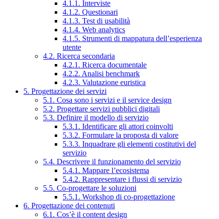
4.1.1. Interviste
4.1.2. Questionari
4.1.3. Test di usabilità
4.1.4. Web analytics
4.1.5. Strumenti di mappatura dell’esperienza
utente
4.2. Ricerca secondaria
4.2.1. Ricerca documentale
4.2.2. Analisi benchmark
4.2.3. Valutazione euristica
5. Progettazione dei servizi
5.1. Cosa sono i servizi e il service design
5.2. Progettare servizi pubblici digitali
5.3. Definire il modello di servizio
5.3.1. Identificare gli attori coinvolti
5.3.2. Formulare la proposta di valore
5.3.3. Inquadrare gli elementi costitutivi del
servizio
5.4. Descrivere il funzionamento del servizio
5.4.1. Mappare l’ecosistema
5.4.2. Rappresentare i flussi di servizio
5.5. Co-progettare le soluzioni
5.5.1. Workshop di co-progettazione
6. Progettazione dei contenuti
6.1. Cos’è il content design