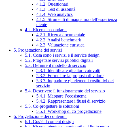
4.1.2. Questionari
4.1.3. Test di usabilità
4.1.4. Web analytics
4.1.5. Strumenti di mappatura dell’esperienza
utente
4.2. Ricerca secondaria
4.2.1. Ricerca documentale
4.2.2. Analisi benchmark
4.2.3. Valutazione euristica
5. Progettazione dei servizi
5.1. Cosa sono i servizi e il service design
5.2. Progettare servizi pubblici digitali
5.3. Definire il modello di servizio
5.3.1. Identificare gli attori coinvolti
5.3.2. Formulare la proposta di valore
5.3.3. Inquadrare gli elementi costitutivi del
servizio
5.4. Descrivere il funzionamento del servizio
5.4.1. Mappare l’ecosistema
5.4.2. Rappresentare i flussi di servizio
5.5. Co-progettare le soluzioni
5.5.1. Workshop di co-progettazione
6. Progettazione dei contenuti
6.1. Cos’è il content design
6.2. Ricerca utente sui contenuti e il linguaggio