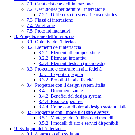
7.1. Caratteristiche dell’interazione
7.2. User stories per definire l’interazione
7.2.1. Differenza tra scenari e user stories
7.3. Flussi di interazione
7.4. Wireframe
7.5. Prototipi interattivi
8. Progettazione dell’interfaccia
8.1. Obiettivi dell’interfaccia
8.2. Elementi dell’interfaccia
8.2.1. Elementi di composizione
8.2.2. Elementi interattivi
8.2.3. Elementi testuali (microtesti)
8.3. Progettare e costruire in alta fedeltà
8.3.1. Layout di pagina
8.3.2. Prototipi in alta fedeltà
8.4. Progettare con il design system .italia
8.4.1. Documentazione
8.4.2. Benefici del design system
8.4.3. Risorse operative
8.4.4. Come contribuire al design system .italia
8.5. Progettare con i modelli di sito e servizi
8.5.1. Vantaggi dell’utilizzo dei modelli
8.5.2. I modelli di sito e servizi disponibili
9. Sviluppo dell’interfaccia
9.1. Approccio allo sviluppo