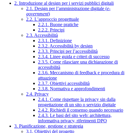
2. Introduzione al design per i servizi pubblici digitali
2.1. Design per l’amministrazione digitale (
e-
government
)
2.2. L’approccio progettuale
2.2.1. Buone pratiche
2.2.2. Principi
2.3. Accessibilità
2.3.1. Definizione
2.3.2. Accessibilità by design
2.3.3. Principi per l’accessibilità
2.3.4. Linee guida e criteri di successo
2.3.5. Come rilasciare una dichiarazione di
accessibilità
2.3.6. Meccanismo di feedback e procedura di
attuazione
2.3.7. Obiettivi accessibilità
2.3.8. Normativa e approfondimenti
2.4. Privacy
2.4.1. Come rispettare la privacy sin dalla
progettazione di un sito o servizio digitale
2.4.2. Richiedi il consenso quando necessario
2.4.3. Le basi del sito web: architettura,
informativa privacy, riferimenti DPO
3. Pianificazione, gestione e strategia
3.1. Obiettivi del progetto