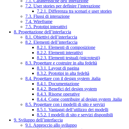
7.1. Caratteristiche dell’interazione
7.2. User stories per definire l’interazione
7.2.1. Differenza tra scenari e user stories
7.3. Flussi di interazione
7.4. Wireframe
7.5. Prototipi interattivi
8. Progettazione dell’interfaccia
8.1. Obiettivi dell’interfaccia
8.2. Elementi dell’interfaccia
8.2.1. Elementi di composizione
8.2.2. Elementi interattivi
8.2.3. Elementi testuali (microtesti)
8.3. Progettare e costruire in alta fedeltà
8.3.1. Layout di pagina
8.3.2. Prototipi in alta fedeltà
8.4. Progettare con il design system .italia
8.4.1. Documentazione
8.4.2. Benefici del design system
8.4.3. Risorse operative
8.4.4. Come contribuire al design system .italia
8.5. Progettare con i modelli di sito e servizi
8.5.1. Vantaggi dell’utilizzo dei modelli
8.5.2. I modelli di sito e servizi disponibili
9. Sviluppo dell’interfaccia
9.1. Approccio allo sviluppo