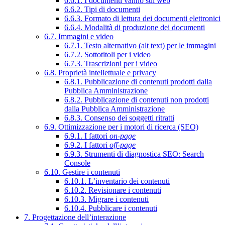
6.6.1. I documenti vanno sul web
6.6.2. Tipi di documenti
6.6.3. Formato di lettura dei documenti elettronici
6.6.4. Modalità di produzione dei documenti
6.7. Immagini e video
6.7.1. Testo alternativo (alt text) per le immagini
6.7.2. Sottotitoli per i video
6.7.3. Trascrizioni per i video
6.8. Proprietà intellettuale e privacy
6.8.1. Pubblicazione di contenuti prodotti dalla
Pubblica Amministrazione
6.8.2. Pubblicazione di contenuti non prodotti
dalla Pubblica Amministrazione
6.8.3. Consenso dei soggetti ritratti
6.9. Ottimizzazione per i motori di ricerca (SEO)
6.9.1. I fattori
on-page
6.9.2. I fattori
off-page
6.9.3. Strumenti di diagnostica SEO: Search
Console
6.10. Gestire i contenuti
6.10.1. L’inventario dei contenuti
6.10.2. Revisionare i contenuti
6.10.3. Migrare i contenuti
6.10.4. Pubblicare i contenuti
7. Progettazione dell’interazione