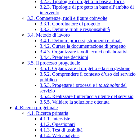
3.2.2. Tipologie di progetto in base al focus
3.2.3. Tipologie di progetto in base all’ambito di
intervento
3.3. Competenze, ruoli e figure coinvolte
3.3.1. Coordinatore di progetto
3.3.2. Definire ruoli e responsabilità
3.4. Metodo di lavoro
3.4.1. Definire processi, strumenti e rituali
3.4.2. Curare la documentazione di progetto
3.4.3. Organizzare tavoli tecnici collaborativi
3.4.4. Prendere decisioni
3.5. Il processo progettuale
3.5.1. Organizzare il progetto e la sua gestione
3.5.2. Comprendere il contesto d’uso del servizio
pubblico
3.5.3. Progettare i processi e i
touchpoint
del
servizio
3.5.4. Realizzare l’interfaccia utente del servizio
3.5.5. Validare la soluzione ottenuta
4. Ricerca progettuale
4.1. Ricerca primaria
4.1.1. Interviste
4.1.2. Questionari
4.1.3. Test di usabilità
4.1.4. Web analytics