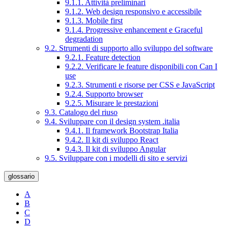
9.1.1. Attività preliminari
9.1.2. Web design responsivo e accessibile
9.1.3. Mobile first
9.1.4. Progressive enhancement e Graceful
degradation
9.2. Strumenti di supporto allo sviluppo del software
9.2.1. Feature detection
9.2.2. Verificare le feature disponibili con Can I
use
9.2.3. Strumenti e risorse per CSS e JavaScript
9.2.4. Supporto browser
9.2.5. Misurare le prestazioni
9.3. Catalogo del riuso
9.4. Sviluppare con il design system .italia
9.4.1. Il framework Bootstrap Italia
9.4.2. Il kit di sviluppo React
9.4.3. Il kit di sviluppo Angular
9.5. Sviluppare con i modelli di sito e servizi
glossario
A
B
C
D