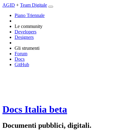
AGID
+
Team Digitale
Piano Triennale
Le community
Developers
Designers
Gli strumenti
Forum
Docs
GitHub
Docs Italia
beta
Documenti pubblici, digitali.