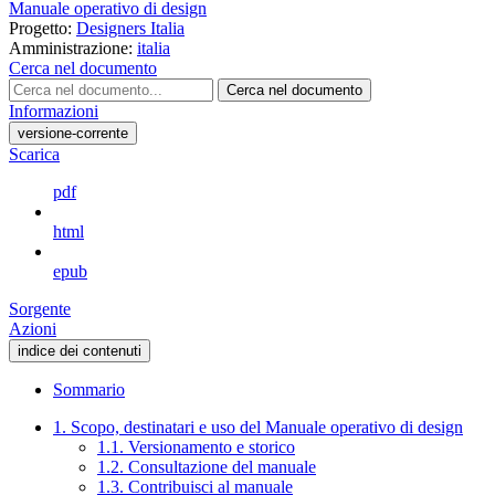
Manuale operativo di design
Progetto:
Designers Italia
Amministrazione:
italia
Cerca nel documento
Cerca nel documento
Informazioni
versione-corrente
Scarica
pdf
html
epub
Sorgente
Azioni
indice dei contenuti
Sommario
1. Scopo, destinatari e uso del Manuale operativo di design
1.1. Versionamento e storico
1.2. Consultazione del manuale
1.3. Contribuisci al manuale