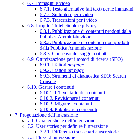
6.7. Immagini e video
6.7.1. Testo alternativo (alt text) per le immagini
6.7.2. Sottotitoli per i video
6.7.3. Trascrizioni per i video
6.8. Proprietà intellettuale e privacy
6.8.1. Pubblicazione di contenuti prodotti dalla
Pubblica Amministrazione
6.8.2. Pubblicazione di contenuti non prodotti
dalla Pubblica Amministrazione
6.8.3. Consenso dei soggetti ritratti
6.9. Ottimizzazione per i motori di ricerca (SEO)
6.9.1. I fattori
on-page
6.9.2. I fattori
off-page
6.9.3. Strumenti di diagnostica SEO: Search
Console
6.10. Gestire i contenuti
6.10.1. L’inventario dei contenuti
6.10.2. Revisionare i contenuti
6.10.3. Migrare i contenuti
6.10.4. Pubblicare i contenuti
7. Progettazione dell’interazione
7.1. Caratteristiche dell’interazione
7.2. User stories per definire l’interazione
7.2.1. Differenza tra scenari e user stories
7.3. Flussi di interazione