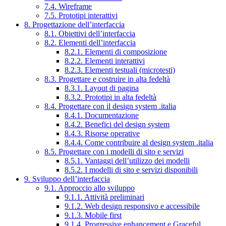
7.4. Wireframe
7.5. Prototipi interattivi
8. Progettazione dell’interfaccia
8.1. Obiettivi dell’interfaccia
8.2. Elementi dell’interfaccia
8.2.1. Elementi di composizione
8.2.2. Elementi interattivi
8.2.3. Elementi testuali (microtesti)
8.3. Progettare e costruire in alta fedeltà
8.3.1. Layout di pagina
8.3.2. Prototipi in alta fedeltà
8.4. Progettare con il design system .italia
8.4.1. Documentazione
8.4.2. Benefici del design system
8.4.3. Risorse operative
8.4.4. Come contribuire al design system .italia
8.5. Progettare con i modelli di sito e servizi
8.5.1. Vantaggi dell’utilizzo dei modelli
8.5.2. I modelli di sito e servizi disponibili
9. Sviluppo dell’interfaccia
9.1. Approccio allo sviluppo
9.1.1. Attività preliminari
9.1.2. Web design responsivo e accessibile
9.1.3. Mobile first
9.1.4. Progressive enhancement e Graceful