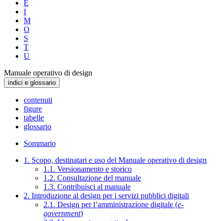
E
I
M
O
S
T
U
Manuale operativo di design
indici e glossario
contenuti
figure
tabelle
glossario
Sommario
1. Scopo, destinatari e uso del Manuale operativo di design
1.1. Versionamento e storico
1.2. Consultazione del manuale
1.3. Contribuisci al manuale
2. Introduzione al design per i servizi pubblici digitali
2.1. Design per l’amministrazione digitale (
e-
government
)