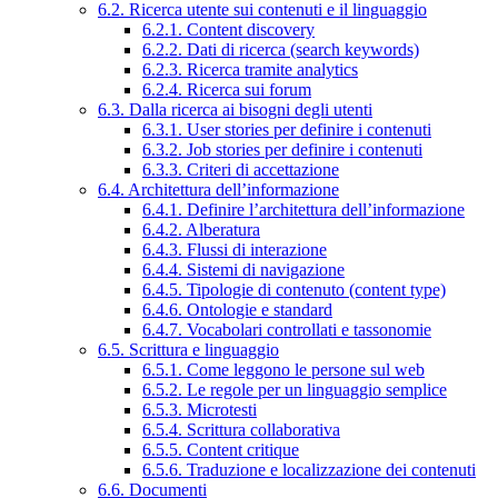
6.2. Ricerca utente sui contenuti e il linguaggio
6.2.1. Content discovery
6.2.2. Dati di ricerca (search keywords)
6.2.3. Ricerca tramite analytics
6.2.4. Ricerca sui forum
6.3. Dalla ricerca ai bisogni degli utenti
6.3.1. User stories per definire i contenuti
6.3.2. Job stories per definire i contenuti
6.3.3. Criteri di accettazione
6.4. Architettura dell’informazione
6.4.1. Definire l’architettura dell’informazione
6.4.2. Alberatura
6.4.3. Flussi di interazione
6.4.4. Sistemi di navigazione
6.4.5. Tipologie di contenuto (content type)
6.4.6. Ontologie e standard
6.4.7. Vocabolari controllati e tassonomie
6.5. Scrittura e linguaggio
6.5.1. Come leggono le persone sul web
6.5.2. Le regole per un linguaggio semplice
6.5.3. Microtesti
6.5.4. Scrittura collaborativa
6.5.5. Content critique
6.5.6. Traduzione e localizzazione dei contenuti
6.6. Documenti