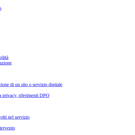
)
ilità
azione
ione di un sito o servizio digitale
va privacy, riferimenti DPO
olti nel servizio
ntervento