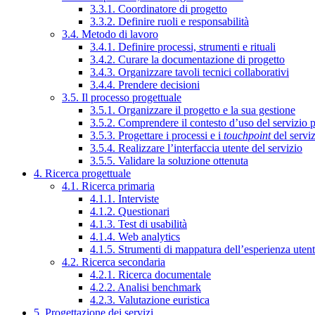
3.3.1. Coordinatore di progetto
3.3.2. Definire ruoli e responsabilità
3.4. Metodo di lavoro
3.4.1. Definire processi, strumenti e rituali
3.4.2. Curare la documentazione di progetto
3.4.3. Organizzare tavoli tecnici collaborativi
3.4.4. Prendere decisioni
3.5. Il processo progettuale
3.5.1. Organizzare il progetto e la sua gestione
3.5.2. Comprendere il contesto d’uso del servizio 
3.5.3. Progettare i processi e i
touchpoint
del servi
3.5.4. Realizzare l’interfaccia utente del servizio
3.5.5. Validare la soluzione ottenuta
4. Ricerca progettuale
4.1. Ricerca primaria
4.1.1. Interviste
4.1.2. Questionari
4.1.3. Test di usabilità
4.1.4. Web analytics
4.1.5. Strumenti di mappatura dell’esperienza uten
4.2. Ricerca secondaria
4.2.1. Ricerca documentale
4.2.2. Analisi benchmark
4.2.3. Valutazione euristica
5. Progettazione dei servizi