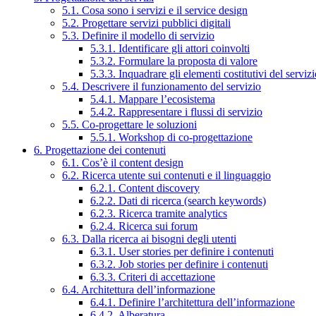
5.1. Cosa sono i servizi e il service design
5.2. Progettare servizi pubblici digitali
5.3. Definire il modello di servizio
5.3.1. Identificare gli attori coinvolti
5.3.2. Formulare la proposta di valore
5.3.3. Inquadrare gli elementi costitutivi del serviz
5.4. Descrivere il funzionamento del servizio
5.4.1. Mappare l’ecosistema
5.4.2. Rappresentare i flussi di servizio
5.5. Co-progettare le soluzioni
5.5.1. Workshop di co-progettazione
6. Progettazione dei contenuti
6.1. Cos’è il content design
6.2. Ricerca utente sui contenuti e il linguaggio
6.2.1. Content discovery
6.2.2. Dati di ricerca (search keywords)
6.2.3. Ricerca tramite analytics
6.2.4. Ricerca sui forum
6.3. Dalla ricerca ai bisogni degli utenti
6.3.1. User stories per definire i contenuti
6.3.2. Job stories per definire i contenuti
6.3.3. Criteri di accettazione
6.4. Architettura dell’informazione
6.4.1. Definire l’architettura dell’informazione
6.4.2. Alberatura