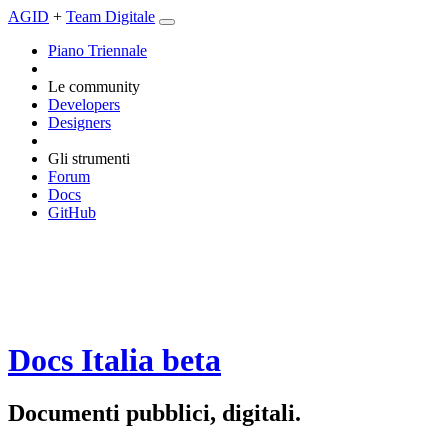
AGID
+
Team Digitale
Piano Triennale
Le community
Developers
Designers
Gli strumenti
Forum
Docs
GitHub
Docs Italia
beta
Documenti pubblici, digitali.