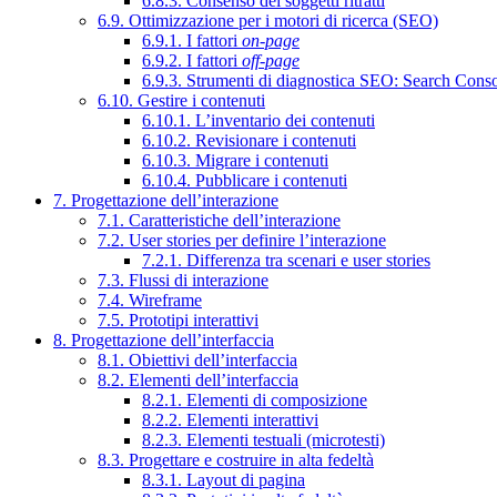
6.8.3. Consenso dei soggetti ritratti
6.9. Ottimizzazione per i motori di ricerca (SEO)
6.9.1. I fattori
on-page
6.9.2. I fattori
off-page
6.9.3. Strumenti di diagnostica SEO: Search Cons
6.10. Gestire i contenuti
6.10.1. L’inventario dei contenuti
6.10.2. Revisionare i contenuti
6.10.3. Migrare i contenuti
6.10.4. Pubblicare i contenuti
7. Progettazione dell’interazione
7.1. Caratteristiche dell’interazione
7.2. User stories per definire l’interazione
7.2.1. Differenza tra scenari e user stories
7.3. Flussi di interazione
7.4. Wireframe
7.5. Prototipi interattivi
8. Progettazione dell’interfaccia
8.1. Obiettivi dell’interfaccia
8.2. Elementi dell’interfaccia
8.2.1. Elementi di composizione
8.2.2. Elementi interattivi
8.2.3. Elementi testuali (microtesti)
8.3. Progettare e costruire in alta fedeltà
8.3.1. Layout di pagina