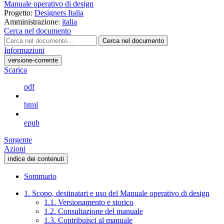
Manuale operativo di design
Progetto:
Designers Italia
Amministrazione:
italia
Cerca nel documento
Cerca nel documento
Informazioni
versione-corrente
Scarica
pdf
html
epub
Sorgente
Azioni
indice dei contenuti
Sommario
1. Scopo, destinatari e uso del Manuale operativo di design
1.1. Versionamento e storico
1.2. Consultazione del manuale
1.3. Contribuisci al manuale