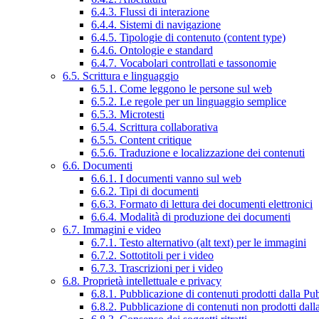
6.4.3. Flussi di interazione
6.4.4. Sistemi di navigazione
6.4.5. Tipologie di contenuto (content type)
6.4.6. Ontologie e standard
6.4.7. Vocabolari controllati e tassonomie
6.5. Scrittura e linguaggio
6.5.1. Come leggono le persone sul web
6.5.2. Le regole per un linguaggio semplice
6.5.3. Microtesti
6.5.4. Scrittura collaborativa
6.5.5. Content critique
6.5.6. Traduzione e localizzazione dei contenuti
6.6. Documenti
6.6.1. I documenti vanno sul web
6.6.2. Tipi di documenti
6.6.3. Formato di lettura dei documenti elettronici
6.6.4. Modalità di produzione dei documenti
6.7. Immagini e video
6.7.1. Testo alternativo (alt text) per le immagini
6.7.2. Sottotitoli per i video
6.7.3. Trascrizioni per i video
6.8. Proprietà intellettuale e privacy
6.8.1. Pubblicazione di contenuti prodotti dalla P
6.8.2. Pubblicazione di contenuti non prodotti dal