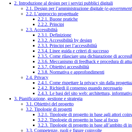
2. Introduzione al design per i servizi pubblici digitali
2.1. Design per l’amministrazione digitale (
e-government
2.2. L’approccio progettuale
2.2.1. Buone pratiche
2.2.2. Principi
2.3. Accessibilità
2.3.1. Definizione
2.3.2. Accessibilità by design
2.3.3. Principi per l’accessibilità
2.3.4. Linee guida e criteri di successo
2.3.5. Come rilasciare una dichiarazione di accessib
2.3.6. Meccanismo di feedback e procedura di attu
2.3.7. Obiettivi accessibilità
2.3.8. Normativa e approfondimenti
2.4. Privacy
2.4.1. Come rispettare la privacy sin dalla progettaz
2.4.2. Richiedi il consenso quando necessario
2.4.3. Le basi del sito web: architettura, informati
3. Pianificazione, gestione e strategia
3.1. Obiettivi del progetto
3.2. Tipologie di progetti
3.2.1. Tipologie di progetto in base agli attori coinv
3.2.2. Tipologie di progetto in base al focus
3.2.3. Tipologie di progetto in base all’ambito di i
3.3. Competenze, ruoli e figure coinvolte