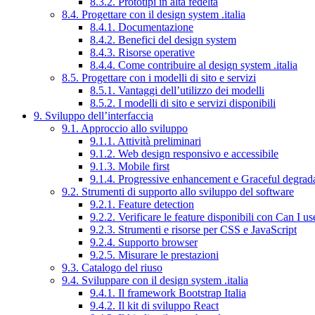
8.3.2. Prototipi in alta fedeltà
8.4. Progettare con il design system .italia
8.4.1. Documentazione
8.4.2. Benefici del design system
8.4.3. Risorse operative
8.4.4. Come contribuire al design system .italia
8.5. Progettare con i modelli di sito e servizi
8.5.1. Vantaggi dell’utilizzo dei modelli
8.5.2. I modelli di sito e servizi disponibili
9. Sviluppo dell’interfaccia
9.1. Approccio allo sviluppo
9.1.1. Attività preliminari
9.1.2. Web design responsivo e accessibile
9.1.3. Mobile first
9.1.4. Progressive enhancement e Graceful degrad
9.2. Strumenti di supporto allo sviluppo del software
9.2.1. Feature detection
9.2.2. Verificare le feature disponibili con Can I us
9.2.3. Strumenti e risorse per CSS e JavaScript
9.2.4. Supporto browser
9.2.5. Misurare le prestazioni
9.3. Catalogo del riuso
9.4. Sviluppare con il design system .italia
9.4.1. Il framework Bootstrap Italia
9.4.2. Il kit di sviluppo React