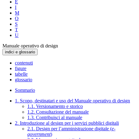
E
I
M
O
S
T
U
Manuale operativo di design
indici e glossario
contenuti
figure
tabelle
glossario
Sommario
1. Scopo, destinatari e uso del Manuale operativo di design
1.1. Versionamento e storico
1.2. Consultazione del manuale
1.3. Contribuisci al manuale
2. Introduzione al design per i servizi pubblici digitali
2.1. Design per l’amministrazione digitale (
e-
government
)