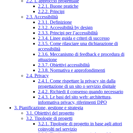
2.2. L’approccio progettuale
2.2.1. Buone pratiche
2.2.2. Principi
2.3. Accessibilità
2.3.1. Definizione
2.3.2. Accessibilità by design
2.3.3. Principi per l’accessibilità
2.3.4. Linee guida e criteri di successo
2.3.5. Come rilasciare una dichiarazione di
accessibilità
2.3.6. Meccanismo di feedback e procedura di
attuazione
2.3.7. Obiettivi accessibilità
2.3.8. Normativa e approfondimenti
2.4. Privacy
2.4.1. Come rispettare la privacy sin dalla
progettazione di un sito o servizio digitale
2.4.2. Richiedi il consenso quando necessario
2.4.3. Le basi del sito web: architettura,
informativa privacy, riferimenti DPO
3. Pianificazione, gestione e strategia
3.1. Obiettivi del progetto
3.2. Tipologie di progetti
3.2.1. Tipologie di progetto in base agli attori
coinvolti nel servizio