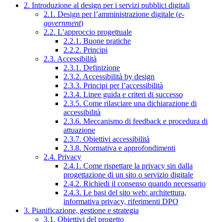
2. Introduzione al design per i servizi pubblici digitali
2.1. Design per l’amministrazione digitale (
e-
government
)
2.2. L’approccio progettuale
2.2.1. Buone pratiche
2.2.2. Principi
2.3. Accessibilità
2.3.1. Definizione
2.3.2. Accessibilità by design
2.3.3. Principi per l’accessibilità
2.3.4. Linee guida e criteri di successo
2.3.5. Come rilasciare una dichiarazione di
accessibilità
2.3.6. Meccanismo di feedback e procedura di
attuazione
2.3.7. Obiettivi accessibilità
2.3.8. Normativa e approfondimenti
2.4. Privacy
2.4.1. Come rispettare la privacy sin dalla
progettazione di un sito o servizio digitale
2.4.2. Richiedi il consenso quando necessario
2.4.3. Le basi del sito web: architettura,
informativa privacy, riferimenti DPO
3. Pianificazione, gestione e strategia
3.1. Obiettivi del progetto