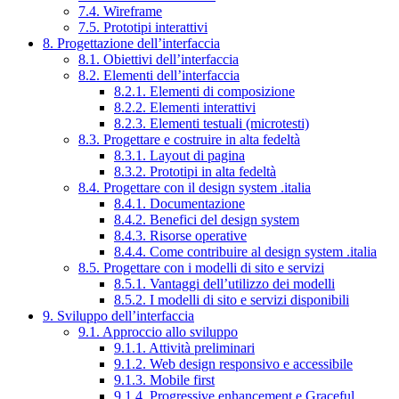
7.4. Wireframe
7.5. Prototipi interattivi
8. Progettazione dell’interfaccia
8.1. Obiettivi dell’interfaccia
8.2. Elementi dell’interfaccia
8.2.1. Elementi di composizione
8.2.2. Elementi interattivi
8.2.3. Elementi testuali (microtesti)
8.3. Progettare e costruire in alta fedeltà
8.3.1. Layout di pagina
8.3.2. Prototipi in alta fedeltà
8.4. Progettare con il design system .italia
8.4.1. Documentazione
8.4.2. Benefici del design system
8.4.3. Risorse operative
8.4.4. Come contribuire al design system .italia
8.5. Progettare con i modelli di sito e servizi
8.5.1. Vantaggi dell’utilizzo dei modelli
8.5.2. I modelli di sito e servizi disponibili
9. Sviluppo dell’interfaccia
9.1. Approccio allo sviluppo
9.1.1. Attività preliminari
9.1.2. Web design responsivo e accessibile
9.1.3. Mobile first
9.1.4. Progressive enhancement e Graceful