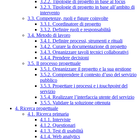
3.2.2. Tipologie di progetto in base al focus
3.2.3. Tipologie di progetto in base all’ambito di
intervento
3.3. Competenze, ruoli e figure coinvolte
3.3.1. Coordinatore di progetto
3.3.2. Definire ruoli e responsabilità
3.4. Metodo di lavoro
3.4.1. Definire processi, strumenti e rituali
3.4.2. Curare la documentazione di progetto
3.4.3. Organizzare tavoli tecnici collaborativi
3.4.4. Prendere decisioni
3.5. Il processo progettuale
3.5.1. Organizzare il progetto e la sua gestione
3.5.2. Comprendere il contesto d’uso del servizio
pubblico
3.5.3. Progettare i processi e i
touchpoint
del
servizio
3.5.4. Realizzare l’interfaccia utente del servizio
3.5.5. Validare la soluzione ottenuta
4. Ricerca progettuale
4.1. Ricerca primaria
4.1.1. Interviste
4.1.2. Questionari
4.1.3. Test di usabilità
4.1.4. Web analytics