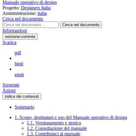
Manuale operativo di design
Progetto:
Designers Italia
Amministrazione:
italia
Cerca nel documento
Cerca nel documento
Informazioni
versione-corrente
Scarica
pdf
html
epub
Sorgente
Azioni
indice dei contenuti
Sommario
1. Scopo, destinatari e uso del Manuale operativo di design
1.1. Versionamento e storico
1.2. Consultazione del manuale
1.3. Contribuisci al manuale