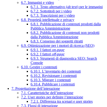
6.7. Immagini e video
6.7.1. Testo alternativo (alt text) per le immagini
6.7.2. Sottotitoli per i video
6.7.3. Trascrizioni per i video
6.8. Proprietà intellettuale e privacy
6.8.1. Pubblicazione di contenuti prodotti dalla
Pubblica Amministrazione
6.8.2. Pubblicazione di contenuti non prodotti
dalla Pubblica Amministrazione
6.8.3. Consenso dei soggetti ritratti
6.9. Ottimizzazione per i motori di ricerca (SEO)
6.9.1. I fattori
on-page
6.9.2. I fattori
off-page
6.9.3. Strumenti di diagnostica SEO: Search
Console
6.10. Gestire i contenuti
6.10.1. L’inventario dei contenuti
6.10.2. Revisionare i contenuti
6.10.3. Migrare i contenuti
6.10.4. Pubblicare i contenuti
7. Progettazione dell’interazione
7.1. Caratteristiche dell’interazione
7.2. User stories per definire l’interazione
7.2.1. Differenza tra scenari e user stories
7.3. Flussi di interazione