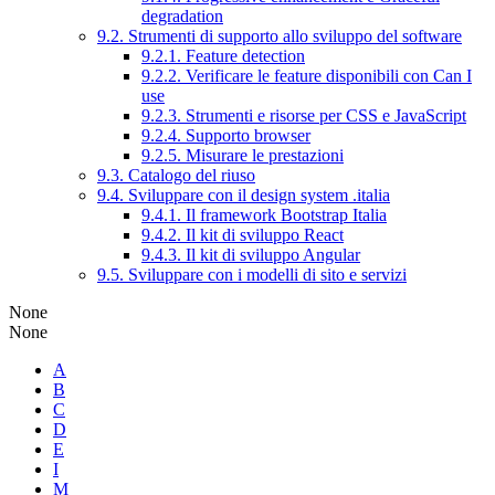
degradation
9.2. Strumenti di supporto allo sviluppo del software
9.2.1. Feature detection
9.2.2. Verificare le feature disponibili con Can I
use
9.2.3. Strumenti e risorse per CSS e JavaScript
9.2.4. Supporto browser
9.2.5. Misurare le prestazioni
9.3. Catalogo del riuso
9.4. Sviluppare con il design system .italia
9.4.1. Il framework Bootstrap Italia
9.4.2. Il kit di sviluppo React
9.4.3. Il kit di sviluppo Angular
9.5. Sviluppare con i modelli di sito e servizi
None
None
A
B
C
D
E
I
M