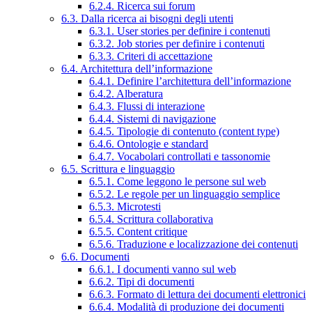
6.2.4. Ricerca sui forum
6.3. Dalla ricerca ai bisogni degli utenti
6.3.1. User stories per definire i contenuti
6.3.2. Job stories per definire i contenuti
6.3.3. Criteri di accettazione
6.4. Architettura dell’informazione
6.4.1. Definire l’architettura dell’informazione
6.4.2. Alberatura
6.4.3. Flussi di interazione
6.4.4. Sistemi di navigazione
6.4.5. Tipologie di contenuto (content type)
6.4.6. Ontologie e standard
6.4.7. Vocabolari controllati e tassonomie
6.5. Scrittura e linguaggio
6.5.1. Come leggono le persone sul web
6.5.2. Le regole per un linguaggio semplice
6.5.3. Microtesti
6.5.4. Scrittura collaborativa
6.5.5. Content critique
6.5.6. Traduzione e localizzazione dei contenuti
6.6. Documenti
6.6.1. I documenti vanno sul web
6.6.2. Tipi di documenti
6.6.3. Formato di lettura dei documenti elettronici
6.6.4. Modalità di produzione dei documenti