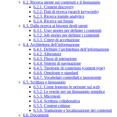
6.2. Ricerca utente sui contenuti e il linguaggio
6.2.1. Content discovery
6.2.2. Dati di ricerca (search keywords)
6.2.3. Ricerca tramite analytics
6.2.4. Ricerca sui forum
6.3. Dalla ricerca ai bisogni degli utenti
6.3.1. User stories per definire i contenuti
6.3.2. Job stories per definire i contenuti
6.3.3. Criteri di accettazione
6.4. Architettura dell’informazione
6.4.1. Definire l’architettura dell’informazione
6.4.2. Alberatura
6.4.3. Flussi di interazione
6.4.4. Sistemi di navigazione
6.4.5. Tipologie di contenuto (content type)
6.4.6. Ontologie e standard
6.4.7. Vocabolari controllati e tassonomie
6.5. Scrittura e linguaggio
6.5.1. Come leggono le persone sul web
6.5.2. Le regole per un linguaggio semplice
6.5.3. Microtesti
6.5.4. Scrittura collaborativa
6.5.5. Content critique
6.5.6. Traduzione e localizzazione dei contenuti
6.6. Documenti