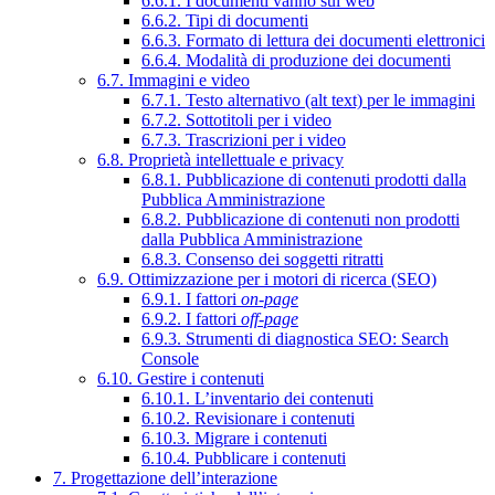
6.6.1. I documenti vanno sul web
6.6.2. Tipi di documenti
6.6.3. Formato di lettura dei documenti elettronici
6.6.4. Modalità di produzione dei documenti
6.7. Immagini e video
6.7.1. Testo alternativo (alt text) per le immagini
6.7.2. Sottotitoli per i video
6.7.3. Trascrizioni per i video
6.8. Proprietà intellettuale e privacy
6.8.1. Pubblicazione di contenuti prodotti dalla
Pubblica Amministrazione
6.8.2. Pubblicazione di contenuti non prodotti
dalla Pubblica Amministrazione
6.8.3. Consenso dei soggetti ritratti
6.9. Ottimizzazione per i motori di ricerca (SEO)
6.9.1. I fattori
on-page
6.9.2. I fattori
off-page
6.9.3. Strumenti di diagnostica SEO: Search
Console
6.10. Gestire i contenuti
6.10.1. L’inventario dei contenuti
6.10.2. Revisionare i contenuti
6.10.3. Migrare i contenuti
6.10.4. Pubblicare i contenuti
7. Progettazione dell’interazione