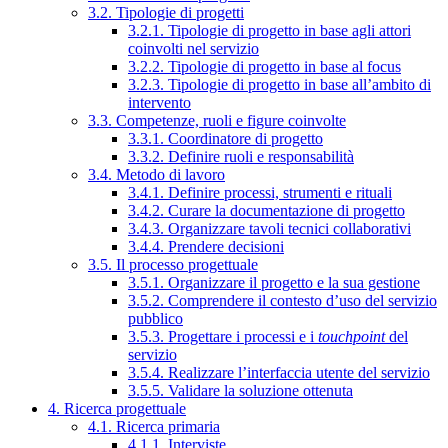
3.2. Tipologie di progetti
3.2.1. Tipologie di progetto in base agli attori
coinvolti nel servizio
3.2.2. Tipologie di progetto in base al focus
3.2.3. Tipologie di progetto in base all’ambito di
intervento
3.3. Competenze, ruoli e figure coinvolte
3.3.1. Coordinatore di progetto
3.3.2. Definire ruoli e responsabilità
3.4. Metodo di lavoro
3.4.1. Definire processi, strumenti e rituali
3.4.2. Curare la documentazione di progetto
3.4.3. Organizzare tavoli tecnici collaborativi
3.4.4. Prendere decisioni
3.5. Il processo progettuale
3.5.1. Organizzare il progetto e la sua gestione
3.5.2. Comprendere il contesto d’uso del servizio
pubblico
3.5.3. Progettare i processi e i
touchpoint
del
servizio
3.5.4. Realizzare l’interfaccia utente del servizio
3.5.5. Validare la soluzione ottenuta
4. Ricerca progettuale
4.1. Ricerca primaria
4.1.1. Interviste