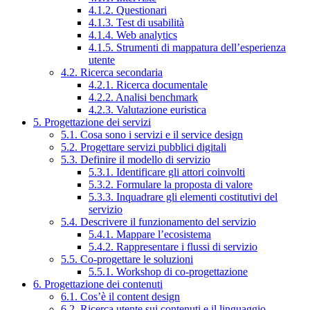
4.1.2. Questionari
4.1.3. Test di usabilità
4.1.4. Web analytics
4.1.5. Strumenti di mappatura dell’esperienza
utente
4.2. Ricerca secondaria
4.2.1. Ricerca documentale
4.2.2. Analisi benchmark
4.2.3. Valutazione euristica
5. Progettazione dei servizi
5.1. Cosa sono i servizi e il service design
5.2. Progettare servizi pubblici digitali
5.3. Definire il modello di servizio
5.3.1. Identificare gli attori coinvolti
5.3.2. Formulare la proposta di valore
5.3.3. Inquadrare gli elementi costitutivi del
servizio
5.4. Descrivere il funzionamento del servizio
5.4.1. Mappare l’ecosistema
5.4.2. Rappresentare i flussi di servizio
5.5. Co-progettare le soluzioni
5.5.1. Workshop di co-progettazione
6. Progettazione dei contenuti
6.1. Cos’è il content design
6.2. Ricerca utente sui contenuti e il linguaggio