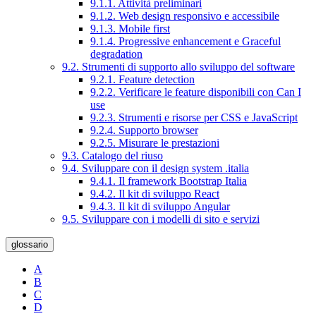
9.1.1. Attività preliminari
9.1.2. Web design responsivo e accessibile
9.1.3. Mobile first
9.1.4. Progressive enhancement e Graceful
degradation
9.2. Strumenti di supporto allo sviluppo del software
9.2.1. Feature detection
9.2.2. Verificare le feature disponibili con Can I
use
9.2.3. Strumenti e risorse per CSS e JavaScript
9.2.4. Supporto browser
9.2.5. Misurare le prestazioni
9.3. Catalogo del riuso
9.4. Sviluppare con il design system .italia
9.4.1. Il framework Bootstrap Italia
9.4.2. Il kit di sviluppo React
9.4.3. Il kit di sviluppo Angular
9.5. Sviluppare con i modelli di sito e servizi
glossario
A
B
C
D