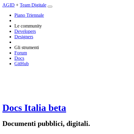
AGID
+
Team Digitale
Piano Triennale
Le community
Developers
Designers
Gli strumenti
Forum
Docs
GitHub
Docs Italia
beta
Documenti pubblici, digitali.