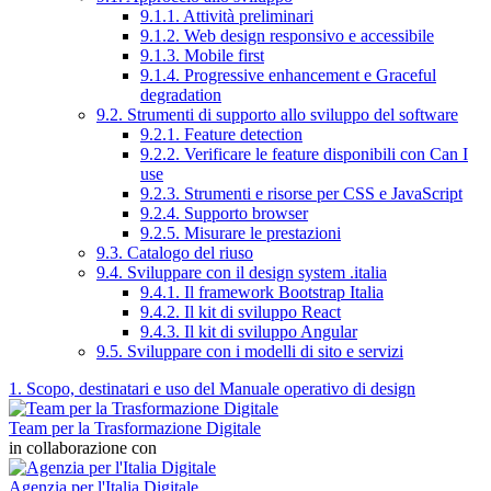
9.1.1. Attività preliminari
9.1.2. Web design responsivo e accessibile
9.1.3. Mobile first
9.1.4. Progressive enhancement e Graceful
degradation
9.2. Strumenti di supporto allo sviluppo del software
9.2.1. Feature detection
9.2.2. Verificare le feature disponibili con Can I
use
9.2.3. Strumenti e risorse per CSS e JavaScript
9.2.4. Supporto browser
9.2.5. Misurare le prestazioni
9.3. Catalogo del riuso
9.4. Sviluppare con il design system .italia
9.4.1. Il framework Bootstrap Italia
9.4.2. Il kit di sviluppo React
9.4.3. Il kit di sviluppo Angular
9.5. Sviluppare con i modelli di sito e servizi
1. Scopo, destinatari e uso del Manuale operativo di design
Team per la Trasformazione Digitale
in collaborazione con
Agenzia per l'Italia Digitale