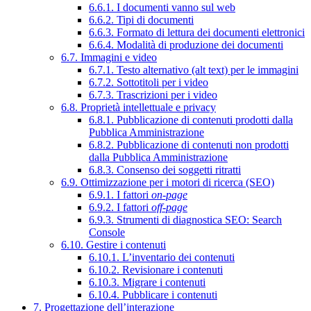
6.6.1. I documenti vanno sul web
6.6.2. Tipi di documenti
6.6.3. Formato di lettura dei documenti elettronici
6.6.4. Modalità di produzione dei documenti
6.7. Immagini e video
6.7.1. Testo alternativo (alt text) per le immagini
6.7.2. Sottotitoli per i video
6.7.3. Trascrizioni per i video
6.8. Proprietà intellettuale e privacy
6.8.1. Pubblicazione di contenuti prodotti dalla
Pubblica Amministrazione
6.8.2. Pubblicazione di contenuti non prodotti
dalla Pubblica Amministrazione
6.8.3. Consenso dei soggetti ritratti
6.9. Ottimizzazione per i motori di ricerca (SEO)
6.9.1. I fattori
on-page
6.9.2. I fattori
off-page
6.9.3. Strumenti di diagnostica SEO: Search
Console
6.10. Gestire i contenuti
6.10.1. L’inventario dei contenuti
6.10.2. Revisionare i contenuti
6.10.3. Migrare i contenuti
6.10.4. Pubblicare i contenuti
7. Progettazione dell’interazione