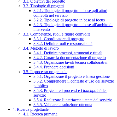
3.1. Obiettivi del progetto
3.2. Tipologie di progetti
3.2.1. Tipologie di progetto in base agli attori
coinvolti nel servizio
3.2.2. Tipologie di progetto in base al focus
3.2.3. Tipologie di progetto in base all’ambito di
intervento
3.3. Competenze, ruoli e figure coinvolte
3.3.1. Coordinatore di progetto
3.3.2. Definire ruoli e responsabilità
3.4. Metodo di lavoro
3.4.1. Definire processi, strumenti e rituali
3.4.2. Curare la documentazione di progetto
3.4.3. Organizzare tavoli tecnici collaborativi
3.4.4. Prendere decisioni
3.5. Il processo progettuale
3.5.1. Organizzare il progetto e la sua gestione
3.5.2. Comprendere il contesto d’uso del servizio
pubblico
3.5.3. Progettare i processi e i
touchpoint
del
servizio
3.5.4. Realizzare l’interfaccia utente del servizio
3.5.5. Validare la soluzione ottenuta
4. Ricerca progettuale
4.1. Ricerca primaria