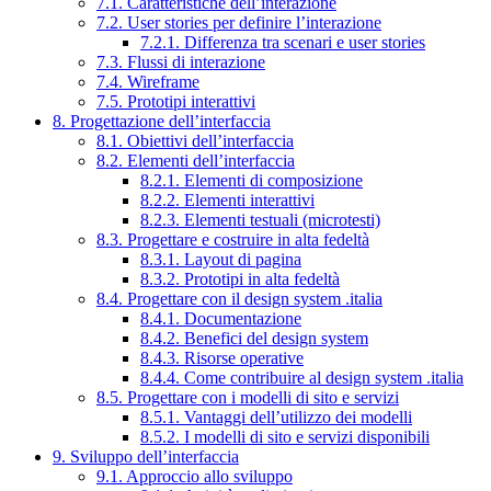
7.1. Caratteristiche dell’interazione
7.2. User stories per definire l’interazione
7.2.1. Differenza tra scenari e user stories
7.3. Flussi di interazione
7.4. Wireframe
7.5. Prototipi interattivi
8. Progettazione dell’interfaccia
8.1. Obiettivi dell’interfaccia
8.2. Elementi dell’interfaccia
8.2.1. Elementi di composizione
8.2.2. Elementi interattivi
8.2.3. Elementi testuali (microtesti)
8.3. Progettare e costruire in alta fedeltà
8.3.1. Layout di pagina
8.3.2. Prototipi in alta fedeltà
8.4. Progettare con il design system .italia
8.4.1. Documentazione
8.4.2. Benefici del design system
8.4.3. Risorse operative
8.4.4. Come contribuire al design system .italia
8.5. Progettare con i modelli di sito e servizi
8.5.1. Vantaggi dell’utilizzo dei modelli
8.5.2. I modelli di sito e servizi disponibili
9. Sviluppo dell’interfaccia
9.1. Approccio allo sviluppo