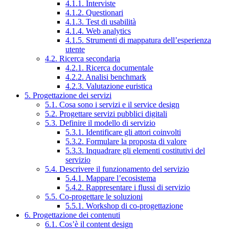
4.1.1. Interviste
4.1.2. Questionari
4.1.3. Test di usabilità
4.1.4. Web analytics
4.1.5. Strumenti di mappatura dell’esperienza
utente
4.2. Ricerca secondaria
4.2.1. Ricerca documentale
4.2.2. Analisi benchmark
4.2.3. Valutazione euristica
5. Progettazione dei servizi
5.1. Cosa sono i servizi e il service design
5.2. Progettare servizi pubblici digitali
5.3. Definire il modello di servizio
5.3.1. Identificare gli attori coinvolti
5.3.2. Formulare la proposta di valore
5.3.3. Inquadrare gli elementi costitutivi del
servizio
5.4. Descrivere il funzionamento del servizio
5.4.1. Mappare l’ecosistema
5.4.2. Rappresentare i flussi di servizio
5.5. Co-progettare le soluzioni
5.5.1. Workshop di co-progettazione
6. Progettazione dei contenuti
6.1. Cos’è il content design