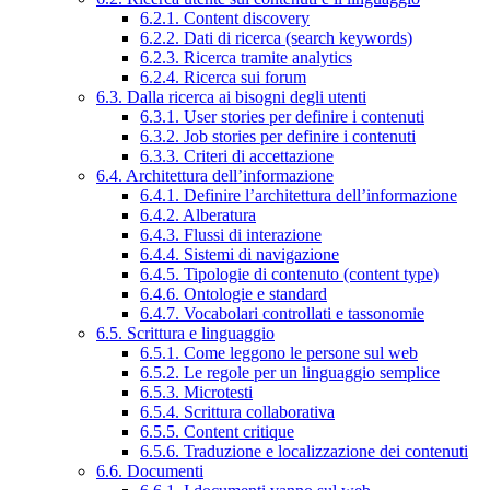
6.2.1. Content discovery
6.2.2. Dati di ricerca (search keywords)
6.2.3. Ricerca tramite analytics
6.2.4. Ricerca sui forum
6.3. Dalla ricerca ai bisogni degli utenti
6.3.1. User stories per definire i contenuti
6.3.2. Job stories per definire i contenuti
6.3.3. Criteri di accettazione
6.4. Architettura dell’informazione
6.4.1. Definire l’architettura dell’informazione
6.4.2. Alberatura
6.4.3. Flussi di interazione
6.4.4. Sistemi di navigazione
6.4.5. Tipologie di contenuto (content type)
6.4.6. Ontologie e standard
6.4.7. Vocabolari controllati e tassonomie
6.5. Scrittura e linguaggio
6.5.1. Come leggono le persone sul web
6.5.2. Le regole per un linguaggio semplice
6.5.3. Microtesti
6.5.4. Scrittura collaborativa
6.5.5. Content critique
6.5.6. Traduzione e localizzazione dei contenuti
6.6. Documenti