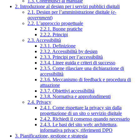
1.3. Contribuisci al manuale
2. Introduzione al design per i servizi pubblici digitali
2.1. Design per l’amministrazione digitale (
e-
government
)
2.2. L’approccio progettuale
2.2.1. Buone pratiche
2.2.2. Principi
2.3. Accessibilità
2.3.1. Definizione
2.3.2. Accessibilità by design
2.3.3. Principi per l’accessibilità
2.3.4. Linee guida e criteri di successo
2.3.5. Come rilasciare una dichiarazione di
accessibilità
2.3.6. Meccanismo di feedback e procedura di
attuazione
2.3.7. Obiettivi accessibilità
2.3.8. Normativa e approfondimenti
2.4. Privacy
2.4.1. Come rispettare la privacy sin dalla
progettazione di un sito o servizio digitale
2.4.2. Richiedi il consenso quando necessario
2.4.3. Le basi del sito web: architettura,
informativa privacy, riferimenti DPO
3. Pianificazione, gestione e strategia