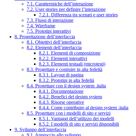
7.1. Caratteristiche dell’interazione
7.2. User stories per definire l’interazione
7.2.1. Differenza tra scenari e user stories
7.3. Flussi di interazione
7.4. Wireframe
7.5. Prototipi interattivi
8. Progettazione dell’interfaccia
8.1. Obiettivi dell’interfaccia
8.2. Elementi dell’interfaccia
8.2.1. Elementi di composizione
8.2.2. Elementi interattivi
8.2.3. Elementi testuali (microtesti)
8.3. Progettare e costruire in alta fedeltà
8.3.1. Layout di pagina
8.3.2. Prototipi in alta fedeltà
8.4. Progettare con il design system .italia
8.4.1. Documentazione
8.4.2. Benefici del design system
8.4.3. Risorse operative
8.4.4. Come contribuire al design system .italia
8.5. Progettare con i modelli di sito e servizi
8.5.1. Vantaggi dell’utilizzo dei modelli
8.5.2. I modelli di sito e servizi disponibili
9. Sviluppo dell’interfaccia
9.1. Approccio allo sviluppo