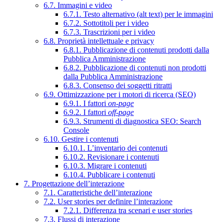
6.7. Immagini e video
6.7.1. Testo alternativo (alt text) per le immagini
6.7.2. Sottotitoli per i video
6.7.3. Trascrizioni per i video
6.8. Proprietà intellettuale e privacy
6.8.1. Pubblicazione di contenuti prodotti dalla
Pubblica Amministrazione
6.8.2. Pubblicazione di contenuti non prodotti
dalla Pubblica Amministrazione
6.8.3. Consenso dei soggetti ritratti
6.9. Ottimizzazione per i motori di ricerca (SEO)
6.9.1. I fattori
on-page
6.9.2. I fattori
off-page
6.9.3. Strumenti di diagnostica SEO: Search
Console
6.10. Gestire i contenuti
6.10.1. L’inventario dei contenuti
6.10.2. Revisionare i contenuti
6.10.3. Migrare i contenuti
6.10.4. Pubblicare i contenuti
7. Progettazione dell’interazione
7.1. Caratteristiche dell’interazione
7.2. User stories per definire l’interazione
7.2.1. Differenza tra scenari e user stories
7.3. Flussi di interazione