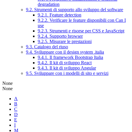
degradation
9.2. Strumenti di supporto allo sviluppo del software
9.2.1. Feature detection
9.2.2. Verificare le feature disponibili con Can I
use
9.2.3. Strumenti e risorse per CSS e JavaScript
9.2.4. Supporto browser
9.2.5. Misurare le prestazioni
9.3. Catalogo del riuso
9.4. Sviluppare con il design system .italia
9.4.1. Il framework Bootstrap Italia
9.4.2. Il kit di sviluppo React
9.4.3. Il kit di sviluppo Angular
9.5. Sviluppare con i modelli di sito e servizi
None
None
A
B
C
D
E
I
M