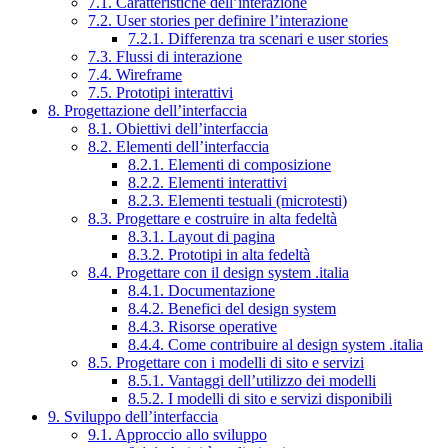
7.1. Caratteristiche dell’interazione
7.2. User stories per definire l’interazione
7.2.1. Differenza tra scenari e user stories
7.3. Flussi di interazione
7.4. Wireframe
7.5. Prototipi interattivi
8. Progettazione dell’interfaccia
8.1. Obiettivi dell’interfaccia
8.2. Elementi dell’interfaccia
8.2.1. Elementi di composizione
8.2.2. Elementi interattivi
8.2.3. Elementi testuali (microtesti)
8.3. Progettare e costruire in alta fedeltà
8.3.1. Layout di pagina
8.3.2. Prototipi in alta fedeltà
8.4. Progettare con il design system .italia
8.4.1. Documentazione
8.4.2. Benefici del design system
8.4.3. Risorse operative
8.4.4. Come contribuire al design system .italia
8.5. Progettare con i modelli di sito e servizi
8.5.1. Vantaggi dell’utilizzo dei modelli
8.5.2. I modelli di sito e servizi disponibili
9. Sviluppo dell’interfaccia
9.1. Approccio allo sviluppo