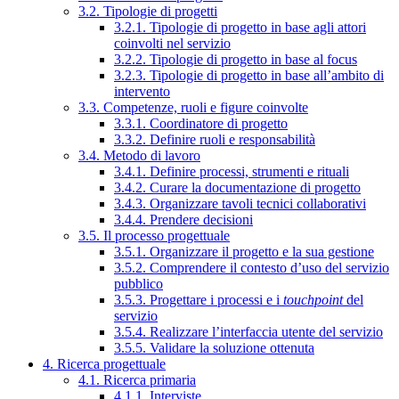
3.2. Tipologie di progetti
3.2.1. Tipologie di progetto in base agli attori
coinvolti nel servizio
3.2.2. Tipologie di progetto in base al focus
3.2.3. Tipologie di progetto in base all’ambito di
intervento
3.3. Competenze, ruoli e figure coinvolte
3.3.1. Coordinatore di progetto
3.3.2. Definire ruoli e responsabilità
3.4. Metodo di lavoro
3.4.1. Definire processi, strumenti e rituali
3.4.2. Curare la documentazione di progetto
3.4.3. Organizzare tavoli tecnici collaborativi
3.4.4. Prendere decisioni
3.5. Il processo progettuale
3.5.1. Organizzare il progetto e la sua gestione
3.5.2. Comprendere il contesto d’uso del servizio
pubblico
3.5.3. Progettare i processi e i
touchpoint
del
servizio
3.5.4. Realizzare l’interfaccia utente del servizio
3.5.5. Validare la soluzione ottenuta
4. Ricerca progettuale
4.1. Ricerca primaria
4.1.1. Interviste