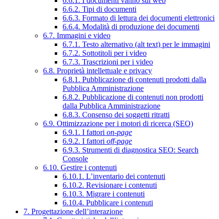
6.6.1. I documenti vanno sul web
6.6.2. Tipi di documenti
6.6.3. Formato di lettura dei documenti elettronici
6.6.4. Modalità di produzione dei documenti
6.7. Immagini e video
6.7.1. Testo alternativo (alt text) per le immagini
6.7.2. Sottotitoli per i video
6.7.3. Trascrizioni per i video
6.8. Proprietà intellettuale e privacy
6.8.1. Pubblicazione di contenuti prodotti dalla
Pubblica Amministrazione
6.8.2. Pubblicazione di contenuti non prodotti
dalla Pubblica Amministrazione
6.8.3. Consenso dei soggetti ritratti
6.9. Ottimizzazione per i motori di ricerca (SEO)
6.9.1. I fattori
on-page
6.9.2. I fattori
off-page
6.9.3. Strumenti di diagnostica SEO: Search
Console
6.10. Gestire i contenuti
6.10.1. L’inventario dei contenuti
6.10.2. Revisionare i contenuti
6.10.3. Migrare i contenuti
6.10.4. Pubblicare i contenuti
7. Progettazione dell’interazione