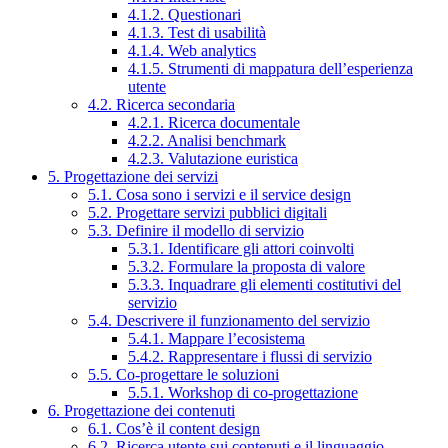
4.1.2. Questionari
4.1.3. Test di usabilità
4.1.4. Web analytics
4.1.5. Strumenti di mappatura dell’esperienza
utente
4.2. Ricerca secondaria
4.2.1. Ricerca documentale
4.2.2. Analisi benchmark
4.2.3. Valutazione euristica
5. Progettazione dei servizi
5.1. Cosa sono i servizi e il service design
5.2. Progettare servizi pubblici digitali
5.3. Definire il modello di servizio
5.3.1. Identificare gli attori coinvolti
5.3.2. Formulare la proposta di valore
5.3.3. Inquadrare gli elementi costitutivi del
servizio
5.4. Descrivere il funzionamento del servizio
5.4.1. Mappare l’ecosistema
5.4.2. Rappresentare i flussi di servizio
5.5. Co-progettare le soluzioni
5.5.1. Workshop di co-progettazione
6. Progettazione dei contenuti
6.1. Cos’è il content design
6.2. Ricerca utente sui contenuti e il linguaggio