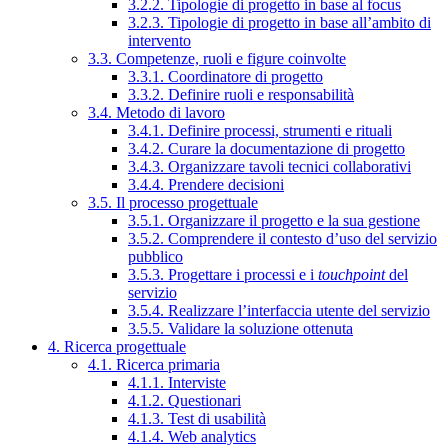
3.2.2. Tipologie di progetto in base al focus
3.2.3. Tipologie di progetto in base all’ambito di
intervento
3.3. Competenze, ruoli e figure coinvolte
3.3.1. Coordinatore di progetto
3.3.2. Definire ruoli e responsabilità
3.4. Metodo di lavoro
3.4.1. Definire processi, strumenti e rituali
3.4.2. Curare la documentazione di progetto
3.4.3. Organizzare tavoli tecnici collaborativi
3.4.4. Prendere decisioni
3.5. Il processo progettuale
3.5.1. Organizzare il progetto e la sua gestione
3.5.2. Comprendere il contesto d’uso del servizio
pubblico
3.5.3. Progettare i processi e i
touchpoint
del
servizio
3.5.4. Realizzare l’interfaccia utente del servizio
3.5.5. Validare la soluzione ottenuta
4. Ricerca progettuale
4.1. Ricerca primaria
4.1.1. Interviste
4.1.2. Questionari
4.1.3. Test di usabilità
4.1.4. Web analytics