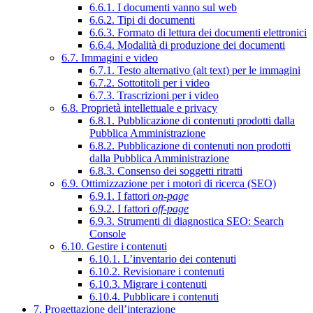
6.6.1. I documenti vanno sul web
6.6.2. Tipi di documenti
6.6.3. Formato di lettura dei documenti elettronici
6.6.4. Modalità di produzione dei documenti
6.7. Immagini e video
6.7.1. Testo alternativo (alt text) per le immagini
6.7.2. Sottotitoli per i video
6.7.3. Trascrizioni per i video
6.8. Proprietà intellettuale e privacy
6.8.1. Pubblicazione di contenuti prodotti dalla
Pubblica Amministrazione
6.8.2. Pubblicazione di contenuti non prodotti
dalla Pubblica Amministrazione
6.8.3. Consenso dei soggetti ritratti
6.9. Ottimizzazione per i motori di ricerca (SEO)
6.9.1. I fattori
on-page
6.9.2. I fattori
off-page
6.9.3. Strumenti di diagnostica SEO: Search
Console
6.10. Gestire i contenuti
6.10.1. L’inventario dei contenuti
6.10.2. Revisionare i contenuti
6.10.3. Migrare i contenuti
6.10.4. Pubblicare i contenuti
7. Progettazione dell’interazione