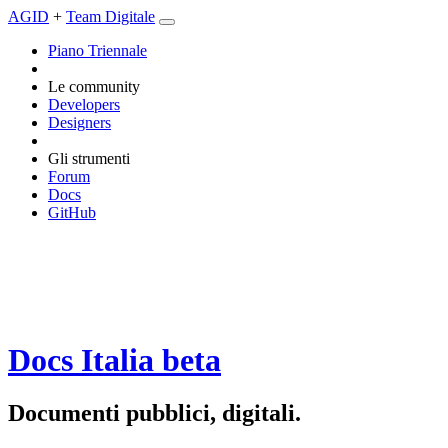
AGID
+
Team Digitale
Piano Triennale
Le community
Developers
Designers
Gli strumenti
Forum
Docs
GitHub
Docs Italia
beta
Documenti pubblici, digitali.