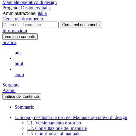
Manuale operativo di design
Progetto:
Designers Italia
Amministrazione:
italia
Cerca nel documento
Cerca nel documento
Informazioni
versione-corrente
Scarica
pdf
html
epub
Sorgente
Azioni
indice dei contenuti
Sommario
1. Scopo, destinatari e uso del Manuale operativo di design
1.1. Versionamento e storico
1.2. Consultazione del manuale
1.3. Contribuisci al manuale