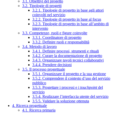
3.1. Obiettivi del progetto
3.2. Tipologie di progetti
3.2.1. Tipologie di progetto in base agli attori
coinvolti nel servizio
3.2.2. Tipologie di progetto in base al focus
3.2.3. Tipologie di progetto in base all’ambito di
intervento
3.3. Competenze, ruoli e figure coinvolte
3.3.1. Coordinatore di progetto
3.3.2. Definire ruoli e responsabilità
3.4. Metodo di lavoro
3.4.1. Definire processi, strumenti e rituali
3.4.2. Curare la documentazione di progetto
3.4.3. Organizzare tavoli tecnici collaborativi
3.4.4. Prendere decisioni
3.5. Il processo progettuale
3.5.1. Organizzare il progetto e la sua gestione
3.5.2. Comprendere il contesto d’uso del servizio
pubblico
3.5.3. Progettare i processi e i
touchpoint
del
servizio
3.5.4. Realizzare l’interfaccia utente del servizio
3.5.5. Validare la soluzione ottenuta
4. Ricerca progettuale
4.1. Ricerca primaria