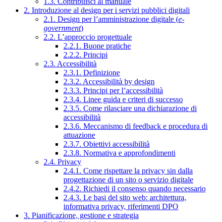
1.3. Contribuisci al manuale
2. Introduzione al design per i servizi pubblici digitali
2.1. Design per l’amministrazione digitale (
e-
government
)
2.2. L’approccio progettuale
2.2.1. Buone pratiche
2.2.2. Principi
2.3. Accessibilità
2.3.1. Definizione
2.3.2. Accessibilità by design
2.3.3. Principi per l’accessibilità
2.3.4. Linee guida e criteri di successo
2.3.5. Come rilasciare una dichiarazione di
accessibilità
2.3.6. Meccanismo di feedback e procedura di
attuazione
2.3.7. Obiettivi accessibilità
2.3.8. Normativa e approfondimenti
2.4. Privacy
2.4.1. Come rispettare la privacy sin dalla
progettazione di un sito o servizio digitale
2.4.2. Richiedi il consenso quando necessario
2.4.3. Le basi del sito web: architettura,
informativa privacy, riferimenti DPO
3. Pianificazione, gestione e strategia