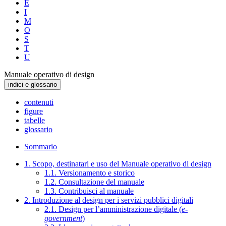
E
I
M
O
S
T
U
Manuale operativo di design
indici e glossario
contenuti
figure
tabelle
glossario
Sommario
1. Scopo, destinatari e uso del Manuale operativo di design
1.1. Versionamento e storico
1.2. Consultazione del manuale
1.3. Contribuisci al manuale
2. Introduzione al design per i servizi pubblici digitali
2.1. Design per l’amministrazione digitale (
e-
government
)