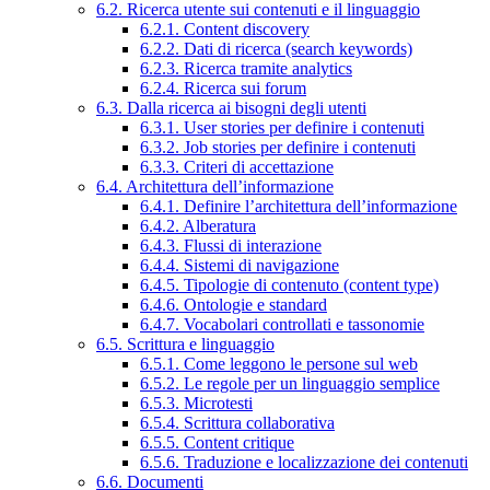
6.2. Ricerca utente sui contenuti e il linguaggio
6.2.1. Content discovery
6.2.2. Dati di ricerca (search keywords)
6.2.3. Ricerca tramite analytics
6.2.4. Ricerca sui forum
6.3. Dalla ricerca ai bisogni degli utenti
6.3.1. User stories per definire i contenuti
6.3.2. Job stories per definire i contenuti
6.3.3. Criteri di accettazione
6.4. Architettura dell’informazione
6.4.1. Definire l’architettura dell’informazione
6.4.2. Alberatura
6.4.3. Flussi di interazione
6.4.4. Sistemi di navigazione
6.4.5. Tipologie di contenuto (content type)
6.4.6. Ontologie e standard
6.4.7. Vocabolari controllati e tassonomie
6.5. Scrittura e linguaggio
6.5.1. Come leggono le persone sul web
6.5.2. Le regole per un linguaggio semplice
6.5.3. Microtesti
6.5.4. Scrittura collaborativa
6.5.5. Content critique
6.5.6. Traduzione e localizzazione dei contenuti
6.6. Documenti