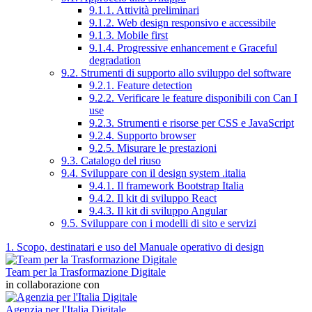
9.1.1. Attività preliminari
9.1.2. Web design responsivo e accessibile
9.1.3. Mobile first
9.1.4. Progressive enhancement e Graceful
degradation
9.2. Strumenti di supporto allo sviluppo del software
9.2.1. Feature detection
9.2.2. Verificare le feature disponibili con Can I
use
9.2.3. Strumenti e risorse per CSS e JavaScript
9.2.4. Supporto browser
9.2.5. Misurare le prestazioni
9.3. Catalogo del riuso
9.4. Sviluppare con il design system .italia
9.4.1. Il framework Bootstrap Italia
9.4.2. Il kit di sviluppo React
9.4.3. Il kit di sviluppo Angular
9.5. Sviluppare con i modelli di sito e servizi
1. Scopo, destinatari e uso del Manuale operativo di design
Team per la Trasformazione Digitale
in collaborazione con
Agenzia per l'Italia Digitale