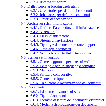
6.2.4. Ricerca sui forum
6.3. Dalla ricerca ai bisogni degli utenti
6.3.1. User stories per definire i contenuti
6.3.2. Job stories per definire i contenuti
6.3.3. Criteri di accettazione
6.4. Architettura dell’informazione
6.4.1. Definire l’architettura dell’informazione
6.4.2. Alberatura
6.4.3. Flussi di interazione
6.4.4. Sistemi di navigazione
6.4.5. Tipologie di contenuto (content type)
6.4.6. Ontologie e standard
6.4.7. Vocabolari controllati e tassonomie
6.5. Scrittura e linguaggio
6.5.1. Come leggono le persone sul web
6.5.2. Le regole per un linguaggio semplice
6.5.3. Microtesti
6.5.4. Scrittura collaborativa
6.5.5. Content critique
6.5.6. Traduzione e localizzazione dei contenuti
6.6. Documenti
6.6.1. I documenti vanno sul web
6.6.2. Tipi di documenti
6.6.3. Formato di lettura dei documenti elettronici
6.6.4. Modalità di produzione dei documenti