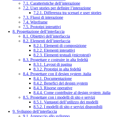
7.1. Caratteristiche dell’interazione
7.2. User stories per definire l’interazione
7.2.1. Differenza tra scenari e user stories
7.3. Flussi di interazione
7.4. Wireframe
7.5. Prototipi interattivi
8. Progettazione dell’interfaccia
8.1. Obiettivi dell’interfaccia
8.2. Elementi dell’interfaccia
8.2.1. Elementi di composizione
8.2.2. Elementi interattivi
8.2.3. Elementi testuali (microtesti)
8.3. Progettare e costruire in alta fedeltà
8.3.1. Layout di pagina
8.3.2. Prototipi in alta fedeltà
8.4. Progettare con il design system .italia
8.4.1. Documentazione
8.4.2. Benefici del design system
8.4.3. Risorse operative
8.4.4. Come contribuire al design system .italia
8.5. Progettare con i modelli di sito e servizi
8.5.1. Vantaggi dell’utilizzo dei modelli
8.5.2. I modelli di sito e servizi disponibili
9. Sviluppo dell’interfaccia
9.1. Approccio allo sviluppo