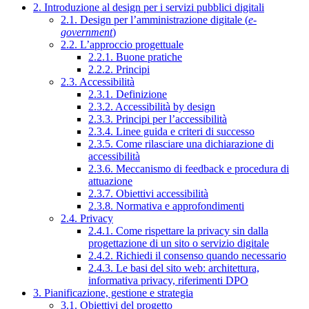
2. Introduzione al design per i servizi pubblici digitali
2.1. Design per l’amministrazione digitale (
e-
government
)
2.2. L’approccio progettuale
2.2.1. Buone pratiche
2.2.2. Principi
2.3. Accessibilità
2.3.1. Definizione
2.3.2. Accessibilità by design
2.3.3. Principi per l’accessibilità
2.3.4. Linee guida e criteri di successo
2.3.5. Come rilasciare una dichiarazione di
accessibilità
2.3.6. Meccanismo di feedback e procedura di
attuazione
2.3.7. Obiettivi accessibilità
2.3.8. Normativa e approfondimenti
2.4. Privacy
2.4.1. Come rispettare la privacy sin dalla
progettazione di un sito o servizio digitale
2.4.2. Richiedi il consenso quando necessario
2.4.3. Le basi del sito web: architettura,
informativa privacy, riferimenti DPO
3. Pianificazione, gestione e strategia
3.1. Obiettivi del progetto