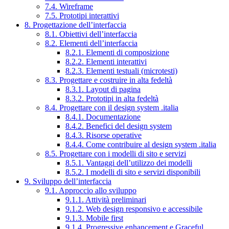
7.4. Wireframe
7.5. Prototipi interattivi
8. Progettazione dell’interfaccia
8.1. Obiettivi dell’interfaccia
8.2. Elementi dell’interfaccia
8.2.1. Elementi di composizione
8.2.2. Elementi interattivi
8.2.3. Elementi testuali (microtesti)
8.3. Progettare e costruire in alta fedeltà
8.3.1. Layout di pagina
8.3.2. Prototipi in alta fedeltà
8.4. Progettare con il design system .italia
8.4.1. Documentazione
8.4.2. Benefici del design system
8.4.3. Risorse operative
8.4.4. Come contribuire al design system .italia
8.5. Progettare con i modelli di sito e servizi
8.5.1. Vantaggi dell’utilizzo dei modelli
8.5.2. I modelli di sito e servizi disponibili
9. Sviluppo dell’interfaccia
9.1. Approccio allo sviluppo
9.1.1. Attività preliminari
9.1.2. Web design responsivo e accessibile
9.1.3. Mobile first
9.1.4. Progressive enhancement e Graceful