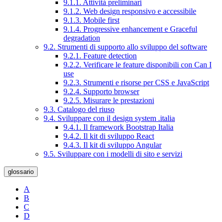
9.1.1. Attività preliminari
9.1.2. Web design responsivo e accessibile
9.1.3. Mobile first
9.1.4. Progressive enhancement e Graceful
degradation
9.2. Strumenti di supporto allo sviluppo del software
9.2.1. Feature detection
9.2.2. Verificare le feature disponibili con Can I
use
9.2.3. Strumenti e risorse per CSS e JavaScript
9.2.4. Supporto browser
9.2.5. Misurare le prestazioni
9.3. Catalogo del riuso
9.4. Sviluppare con il design system .italia
9.4.1. Il framework Bootstrap Italia
9.4.2. Il kit di sviluppo React
9.4.3. Il kit di sviluppo Angular
9.5. Sviluppare con i modelli di sito e servizi
glossario
A
B
C
D