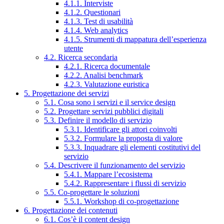
4.1.1. Interviste
4.1.2. Questionari
4.1.3. Test di usabilità
4.1.4. Web analytics
4.1.5. Strumenti di mappatura dell’esperienza
utente
4.2. Ricerca secondaria
4.2.1. Ricerca documentale
4.2.2. Analisi benchmark
4.2.3. Valutazione euristica
5. Progettazione dei servizi
5.1. Cosa sono i servizi e il service design
5.2. Progettare servizi pubblici digitali
5.3. Definire il modello di servizio
5.3.1. Identificare gli attori coinvolti
5.3.2. Formulare la proposta di valore
5.3.3. Inquadrare gli elementi costitutivi del
servizio
5.4. Descrivere il funzionamento del servizio
5.4.1. Mappare l’ecosistema
5.4.2. Rappresentare i flussi di servizio
5.5. Co-progettare le soluzioni
5.5.1. Workshop di co-progettazione
6. Progettazione dei contenuti
6.1. Cos’è il content design