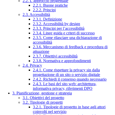
2.2. L’approccio progettuale
2.2.1. Buone pratiche
2.2.2. Principi
2.3. Accessibilità
2.3.1. Definizione
2.3.2. Accessibilità by design
2.3.3. Principi per l’accessibilità
2.3.4. Linee guida e criteri di successo
2.3.5. Come rilasciare una dichiarazione di
accessibilità
2.3.6. Meccanismo di feedback e procedura di
attuazione
2.3.7. Obiettivi accessibilità
2.3.8. Normativa e approfondimenti
2.4. Privacy
2.4.1. Come rispettare la privacy sin dalla
progettazione di un sito o servizio digitale
2.4.2. Richiedi il consenso quando necessario
2.4.3. Le basi del sito web: architettura,
informativa privacy, riferimenti DPO
3. Pianificazione, gestione e strategia
3.1. Obiettivi del progetto
3.2. Tipologie di progetti
3.2.1. Tipologie di progetto in base agli attori
coinvolti nel servizio