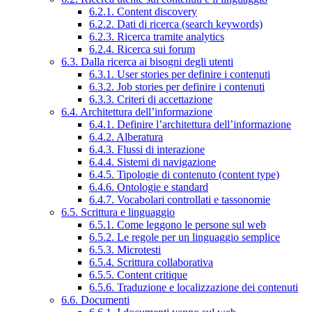
6.2.1. Content discovery
6.2.2. Dati di ricerca (search keywords)
6.2.3. Ricerca tramite analytics
6.2.4. Ricerca sui forum
6.3. Dalla ricerca ai bisogni degli utenti
6.3.1. User stories per definire i contenuti
6.3.2. Job stories per definire i contenuti
6.3.3. Criteri di accettazione
6.4. Architettura dell’informazione
6.4.1. Definire l’architettura dell’informazione
6.4.2. Alberatura
6.4.3. Flussi di interazione
6.4.4. Sistemi di navigazione
6.4.5. Tipologie di contenuto (content type)
6.4.6. Ontologie e standard
6.4.7. Vocabolari controllati e tassonomie
6.5. Scrittura e linguaggio
6.5.1. Come leggono le persone sul web
6.5.2. Le regole per un linguaggio semplice
6.5.3. Microtesti
6.5.4. Scrittura collaborativa
6.5.5. Content critique
6.5.6. Traduzione e localizzazione dei contenuti
6.6. Documenti