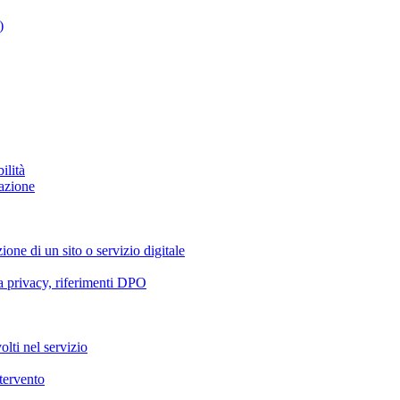
)
ilità
azione
ione di un sito o servizio digitale
va privacy, riferimenti DPO
olti nel servizio
ntervento