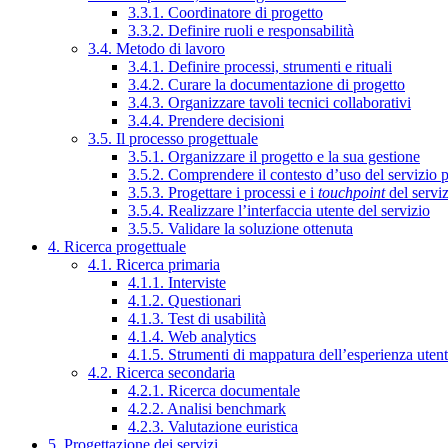
3.3.1. Coordinatore di progetto
3.3.2. Definire ruoli e responsabilità
3.4. Metodo di lavoro
3.4.1. Definire processi, strumenti e rituali
3.4.2. Curare la documentazione di progetto
3.4.3. Organizzare tavoli tecnici collaborativi
3.4.4. Prendere decisioni
3.5. Il processo progettuale
3.5.1. Organizzare il progetto e la sua gestione
3.5.2. Comprendere il contesto d’uso del servizio 
3.5.3. Progettare i processi e i
touchpoint
del servi
3.5.4. Realizzare l’interfaccia utente del servizio
3.5.5. Validare la soluzione ottenuta
4. Ricerca progettuale
4.1. Ricerca primaria
4.1.1. Interviste
4.1.2. Questionari
4.1.3. Test di usabilità
4.1.4. Web analytics
4.1.5. Strumenti di mappatura dell’esperienza uten
4.2. Ricerca secondaria
4.2.1. Ricerca documentale
4.2.2. Analisi benchmark
4.2.3. Valutazione euristica
5. Progettazione dei servizi