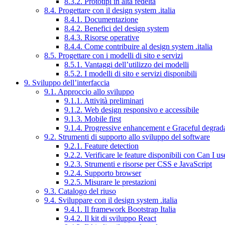
8.3.2. Prototipi in alta fedeltà
8.4. Progettare con il design system .italia
8.4.1. Documentazione
8.4.2. Benefici del design system
8.4.3. Risorse operative
8.4.4. Come contribuire al design system .italia
8.5. Progettare con i modelli di sito e servizi
8.5.1. Vantaggi dell’utilizzo dei modelli
8.5.2. I modelli di sito e servizi disponibili
9. Sviluppo dell’interfaccia
9.1. Approccio allo sviluppo
9.1.1. Attività preliminari
9.1.2. Web design responsivo e accessibile
9.1.3. Mobile first
9.1.4. Progressive enhancement e Graceful degrad
9.2. Strumenti di supporto allo sviluppo del software
9.2.1. Feature detection
9.2.2. Verificare le feature disponibili con Can I us
9.2.3. Strumenti e risorse per CSS e JavaScript
9.2.4. Supporto browser
9.2.5. Misurare le prestazioni
9.3. Catalogo del riuso
9.4. Sviluppare con il design system .italia
9.4.1. Il framework Bootstrap Italia
9.4.2. Il kit di sviluppo React