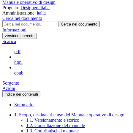
Manuale operativo di design
Progetto:
Designers Italia
Amministrazione:
italia
Cerca nel documento
Cerca nel documento
Informazioni
versione-corrente
Scarica
pdf
html
epub
Sorgente
Azioni
indice dei contenuti
Sommario
1. Scopo, destinatari e uso del Manuale operativo di design
1.1. Versionamento e storico
1.2. Consultazione del manuale
1.3. Contribuisci al manuale