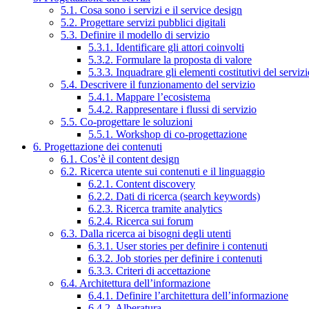
5.1. Cosa sono i servizi e il service design
5.2. Progettare servizi pubblici digitali
5.3. Definire il modello di servizio
5.3.1. Identificare gli attori coinvolti
5.3.2. Formulare la proposta di valore
5.3.3. Inquadrare gli elementi costitutivi del serviz
5.4. Descrivere il funzionamento del servizio
5.4.1. Mappare l’ecosistema
5.4.2. Rappresentare i flussi di servizio
5.5. Co-progettare le soluzioni
5.5.1. Workshop di co-progettazione
6. Progettazione dei contenuti
6.1. Cos’è il content design
6.2. Ricerca utente sui contenuti e il linguaggio
6.2.1. Content discovery
6.2.2. Dati di ricerca (search keywords)
6.2.3. Ricerca tramite analytics
6.2.4. Ricerca sui forum
6.3. Dalla ricerca ai bisogni degli utenti
6.3.1. User stories per definire i contenuti
6.3.2. Job stories per definire i contenuti
6.3.3. Criteri di accettazione
6.4. Architettura dell’informazione
6.4.1. Definire l’architettura dell’informazione
6.4.2. Alberatura