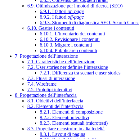
6.8.3. Consenso dei soggetti ritratti
6.9. Ottimizzazione per i motori di ricerca (SEO)
6.9.1. I fattori
on-page
6.9.2. I fattori
off-page
6.9.3. Strumenti di diagnostica SEO: Search Cons
6.10. Gestire i contenuti
6.10.1. L’inventario dei contenuti
6.10.2. Revisionare i contenuti
6.10.3. Migrare i contenuti
6.10.4. Pubblicare i contenuti
7. Progettazione dell’interazione
7.1. Caratteristiche dell’interazione
7.2. User stories per definire l’interazione
7.2.1. Differenza tra scenari e user stories
7.3. Flussi di interazione
7.4. Wireframe
7.5. Prototipi interattivi
8. Progettazione dell’interfaccia
8.1. Obiettivi dell’interfaccia
8.2. Elementi dell’interfaccia
8.2.1. Elementi di composizione
8.2.2. Elementi interattivi
8.2.3. Elementi testuali (microtesti)
8.3. Progettare e costruire in alta fedeltà
8.3.1. Layout di pagina