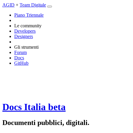
AGID
+
Team Digitale
Piano Triennale
Le community
Developers
Designers
Gli strumenti
Forum
Docs
GitHub
Docs Italia
beta
Documenti pubblici, digitali.