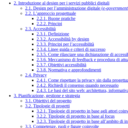
2. Introduzione al design per i servizi pubblici digitali
2.1. Design per l’amministrazione digitale (
e-government
2.2. L’approccio progettuale
2.2.1. Buone pratiche
2.2.2. Principi
2.3. Accessibilità
2.3.1. Definizione
2.3.2. Accessibilità by design
2.3.3. Principi per l’accessibilità
2.3.4. Linee guida e criteri di successo
2.3.5. Come rilasciare una dichiarazione di accessib
2.3.6. Meccanismo di feedback e procedura di attu
2.3.7. Obiettivi accessibilità
2.3.8. Normativa e approfondimenti
2.4. Privacy
2.4.1. Come rispettare la privacy sin dalla progettaz
2.4.2. Richiedi il consenso quando necessario
2.4.3. Le basi del sito web: architettura, informati
3. Pianificazione, gestione e strategia
3.1. Obiettivi del progetto
3.2. Tipologie di progetti
3.2.1. Tipologie di progetto in base agli attori coinv
3.2.2. Tipologie di progetto in base al focus
3.2.3. Tipologie di progetto in base all’ambito di i
3.3. Competenze, ruoli e figure coinvolte