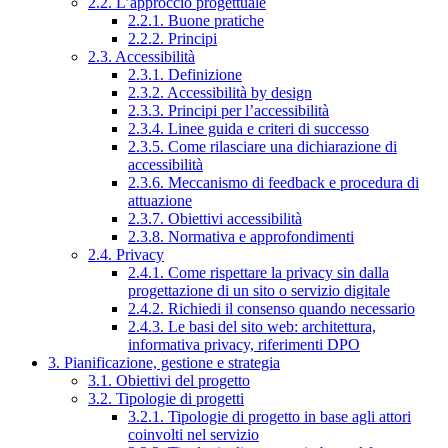
2.2. L’approccio progettuale
2.2.1. Buone pratiche
2.2.2. Principi
2.3. Accessibilità
2.3.1. Definizione
2.3.2. Accessibilità by design
2.3.3. Principi per l’accessibilità
2.3.4. Linee guida e criteri di successo
2.3.5. Come rilasciare una dichiarazione di
accessibilità
2.3.6. Meccanismo di feedback e procedura di
attuazione
2.3.7. Obiettivi accessibilità
2.3.8. Normativa e approfondimenti
2.4. Privacy
2.4.1. Come rispettare la privacy sin dalla
progettazione di un sito o servizio digitale
2.4.2. Richiedi il consenso quando necessario
2.4.3. Le basi del sito web: architettura,
informativa privacy, riferimenti DPO
3. Pianificazione, gestione e strategia
3.1. Obiettivi del progetto
3.2. Tipologie di progetti
3.2.1. Tipologie di progetto in base agli attori
coinvolti nel servizio