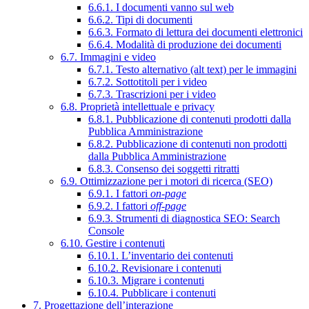
6.6.1. I documenti vanno sul web
6.6.2. Tipi di documenti
6.6.3. Formato di lettura dei documenti elettronici
6.6.4. Modalità di produzione dei documenti
6.7. Immagini e video
6.7.1. Testo alternativo (alt text) per le immagini
6.7.2. Sottotitoli per i video
6.7.3. Trascrizioni per i video
6.8. Proprietà intellettuale e privacy
6.8.1. Pubblicazione di contenuti prodotti dalla
Pubblica Amministrazione
6.8.2. Pubblicazione di contenuti non prodotti
dalla Pubblica Amministrazione
6.8.3. Consenso dei soggetti ritratti
6.9. Ottimizzazione per i motori di ricerca (SEO)
6.9.1. I fattori
on-page
6.9.2. I fattori
off-page
6.9.3. Strumenti di diagnostica SEO: Search
Console
6.10. Gestire i contenuti
6.10.1. L’inventario dei contenuti
6.10.2. Revisionare i contenuti
6.10.3. Migrare i contenuti
6.10.4. Pubblicare i contenuti
7. Progettazione dell’interazione