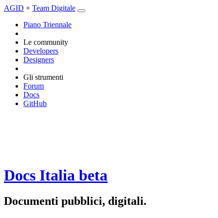
AGID
+
Team Digitale
Piano Triennale
Le community
Developers
Designers
Gli strumenti
Forum
Docs
GitHub
Docs Italia
beta
Documenti pubblici, digitali.