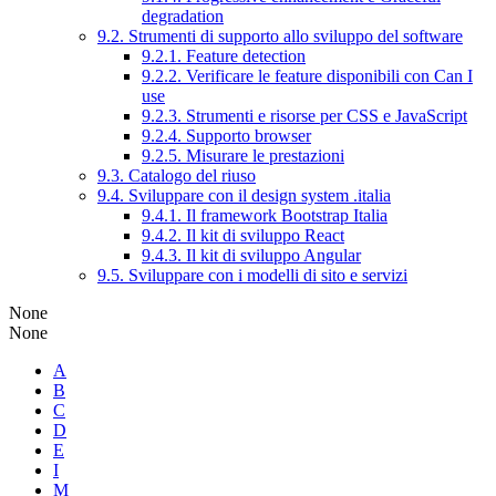
degradation
9.2. Strumenti di supporto allo sviluppo del software
9.2.1. Feature detection
9.2.2. Verificare le feature disponibili con Can I
use
9.2.3. Strumenti e risorse per CSS e JavaScript
9.2.4. Supporto browser
9.2.5. Misurare le prestazioni
9.3. Catalogo del riuso
9.4. Sviluppare con il design system .italia
9.4.1. Il framework Bootstrap Italia
9.4.2. Il kit di sviluppo React
9.4.3. Il kit di sviluppo Angular
9.5. Sviluppare con i modelli di sito e servizi
None
None
A
B
C
D
E
I
M