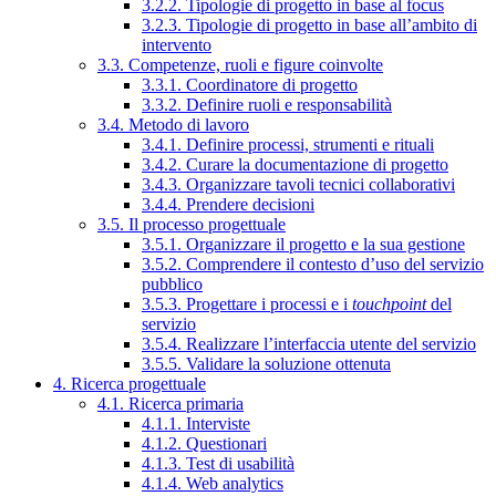
3.2.2. Tipologie di progetto in base al focus
3.2.3. Tipologie di progetto in base all’ambito di
intervento
3.3. Competenze, ruoli e figure coinvolte
3.3.1. Coordinatore di progetto
3.3.2. Definire ruoli e responsabilità
3.4. Metodo di lavoro
3.4.1. Definire processi, strumenti e rituali
3.4.2. Curare la documentazione di progetto
3.4.3. Organizzare tavoli tecnici collaborativi
3.4.4. Prendere decisioni
3.5. Il processo progettuale
3.5.1. Organizzare il progetto e la sua gestione
3.5.2. Comprendere il contesto d’uso del servizio
pubblico
3.5.3. Progettare i processi e i
touchpoint
del
servizio
3.5.4. Realizzare l’interfaccia utente del servizio
3.5.5. Validare la soluzione ottenuta
4. Ricerca progettuale
4.1. Ricerca primaria
4.1.1. Interviste
4.1.2. Questionari
4.1.3. Test di usabilità
4.1.4. Web analytics