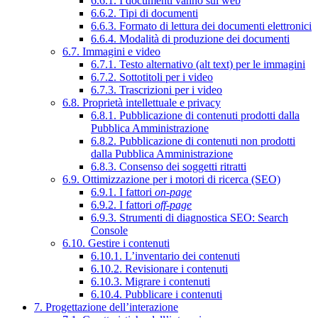
6.6.1. I documenti vanno sul web
6.6.2. Tipi di documenti
6.6.3. Formato di lettura dei documenti elettronici
6.6.4. Modalità di produzione dei documenti
6.7. Immagini e video
6.7.1. Testo alternativo (alt text) per le immagini
6.7.2. Sottotitoli per i video
6.7.3. Trascrizioni per i video
6.8. Proprietà intellettuale e privacy
6.8.1. Pubblicazione di contenuti prodotti dalla
Pubblica Amministrazione
6.8.2. Pubblicazione di contenuti non prodotti
dalla Pubblica Amministrazione
6.8.3. Consenso dei soggetti ritratti
6.9. Ottimizzazione per i motori di ricerca (SEO)
6.9.1. I fattori
on-page
6.9.2. I fattori
off-page
6.9.3. Strumenti di diagnostica SEO: Search
Console
6.10. Gestire i contenuti
6.10.1. L’inventario dei contenuti
6.10.2. Revisionare i contenuti
6.10.3. Migrare i contenuti
6.10.4. Pubblicare i contenuti
7. Progettazione dell’interazione