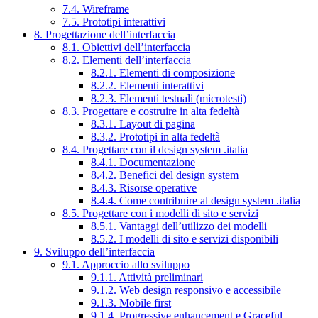
7.4. Wireframe
7.5. Prototipi interattivi
8. Progettazione dell’interfaccia
8.1. Obiettivi dell’interfaccia
8.2. Elementi dell’interfaccia
8.2.1. Elementi di composizione
8.2.2. Elementi interattivi
8.2.3. Elementi testuali (microtesti)
8.3. Progettare e costruire in alta fedeltà
8.3.1. Layout di pagina
8.3.2. Prototipi in alta fedeltà
8.4. Progettare con il design system .italia
8.4.1. Documentazione
8.4.2. Benefici del design system
8.4.3. Risorse operative
8.4.4. Come contribuire al design system .italia
8.5. Progettare con i modelli di sito e servizi
8.5.1. Vantaggi dell’utilizzo dei modelli
8.5.2. I modelli di sito e servizi disponibili
9. Sviluppo dell’interfaccia
9.1. Approccio allo sviluppo
9.1.1. Attività preliminari
9.1.2. Web design responsivo e accessibile
9.1.3. Mobile first
9.1.4. Progressive enhancement e Graceful