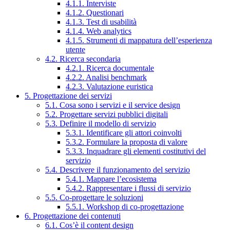
4.1.1. Interviste
4.1.2. Questionari
4.1.3. Test di usabilità
4.1.4. Web analytics
4.1.5. Strumenti di mappatura dell’esperienza
utente
4.2. Ricerca secondaria
4.2.1. Ricerca documentale
4.2.2. Analisi benchmark
4.2.3. Valutazione euristica
5. Progettazione dei servizi
5.1. Cosa sono i servizi e il service design
5.2. Progettare servizi pubblici digitali
5.3. Definire il modello di servizio
5.3.1. Identificare gli attori coinvolti
5.3.2. Formulare la proposta di valore
5.3.3. Inquadrare gli elementi costitutivi del
servizio
5.4. Descrivere il funzionamento del servizio
5.4.1. Mappare l’ecosistema
5.4.2. Rappresentare i flussi di servizio
5.5. Co-progettare le soluzioni
5.5.1. Workshop di co-progettazione
6. Progettazione dei contenuti
6.1. Cos’è il content design