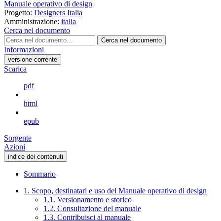
Manuale operativo di design
Progetto:
Designers Italia
Amministrazione:
italia
Cerca nel documento
Cerca nel documento
Informazioni
versione-corrente
Scarica
pdf
html
epub
Sorgente
Azioni
indice dei contenuti
Sommario
1. Scopo, destinatari e uso del Manuale operativo di design
1.1. Versionamento e storico
1.2. Consultazione del manuale
1.3. Contribuisci al manuale