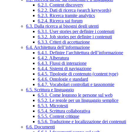
6.2.1. Content discovery
6.2.2. Dati di ricerca (search keywords)
6.2.3. Ricerca tramite analytics
6.2.4. Ricerca sui forum
6.3. Dalla ricerca ai bisogni degli utenti
6.3.1. User stories per definire i contenuti
6.3.2. Job stories per definire i contenuti
6.3.3. Criteri di accettazione
6.4. Architettura dell’informazione
6.4.1. Definire l’architettura dell’informazione
6.4.2. Alberatura
6.4.3. Flussi di interazione
6.4.4. Sistemi di navigazione
6.4.5. Tipologie di contenuto (content type)
6.4.6. Ontologie e standard
6.4.7. Vocabolari controllati e tassonomie
6.5. Scrittura e linguaggio
6.5.1. Come leggono le persone sul web
6.5.2. Le regole per un linguaggio semplice
6.5.3. Microtesti
6.5.4. Scrittura collaborativa
6.5.5. Content critique
6.5.6. Traduzione e localizzazione dei contenuti
6.6. Documenti