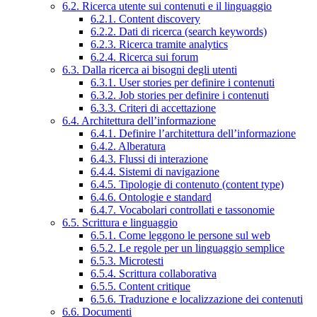
6.2. Ricerca utente sui contenuti e il linguaggio
6.2.1. Content discovery
6.2.2. Dati di ricerca (search keywords)
6.2.3. Ricerca tramite analytics
6.2.4. Ricerca sui forum
6.3. Dalla ricerca ai bisogni degli utenti
6.3.1. User stories per definire i contenuti
6.3.2. Job stories per definire i contenuti
6.3.3. Criteri di accettazione
6.4. Architettura dell’informazione
6.4.1. Definire l’architettura dell’informazione
6.4.2. Alberatura
6.4.3. Flussi di interazione
6.4.4. Sistemi di navigazione
6.4.5. Tipologie di contenuto (content type)
6.4.6. Ontologie e standard
6.4.7. Vocabolari controllati e tassonomie
6.5. Scrittura e linguaggio
6.5.1. Come leggono le persone sul web
6.5.2. Le regole per un linguaggio semplice
6.5.3. Microtesti
6.5.4. Scrittura collaborativa
6.5.5. Content critique
6.5.6. Traduzione e localizzazione dei contenuti
6.6. Documenti