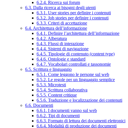
6.2.4. Ricerca sui forum
6.3. Dalla ricerca ai bisogni degli utenti
6.3.1. User stories per definire i contenuti
6.3.2. Job stories per definire i contenuti
6.3.3. Criteri di accettazione
6.4. Architettura dell’informazione
6.4.1. Definire l’architettura dell’informazione
6.4.2. Alberatura
6.4.3. Flussi di interazione
6.4.4. Sistemi di navigazione
6.4.5. Tipologie di contenuto (content type)
6.4.6. Ontologie e standard
6.4.7. Vocabolari controllati e tassonomie
6.5. Scrittura e linguaggio
6.5.1. Come leggono le persone sul web
6.5.2. Le regole per un linguaggio semplice
6.5.3. Microtesti
6.5.4. Scrittura collaborativa
6.5.5. Content critique
6.5.6. Traduzione e localizzazione dei contenuti
6.6. Documenti
6.6.1. I documenti vanno sul web
6.6.2. Tipi di documenti
6.6.3. Formato di lettura dei documenti elettronici
6.6.4. Modalità di produzione dei documenti