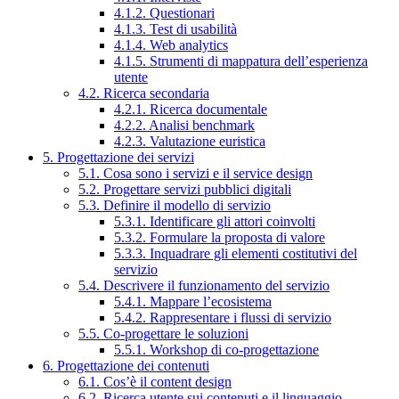
4.1.2. Questionari
4.1.3. Test di usabilità
4.1.4. Web analytics
4.1.5. Strumenti di mappatura dell’esperienza
utente
4.2. Ricerca secondaria
4.2.1. Ricerca documentale
4.2.2. Analisi benchmark
4.2.3. Valutazione euristica
5. Progettazione dei servizi
5.1. Cosa sono i servizi e il service design
5.2. Progettare servizi pubblici digitali
5.3. Definire il modello di servizio
5.3.1. Identificare gli attori coinvolti
5.3.2. Formulare la proposta di valore
5.3.3. Inquadrare gli elementi costitutivi del
servizio
5.4. Descrivere il funzionamento del servizio
5.4.1. Mappare l’ecosistema
5.4.2. Rappresentare i flussi di servizio
5.5. Co-progettare le soluzioni
5.5.1. Workshop di co-progettazione
6. Progettazione dei contenuti
6.1. Cos’è il content design
6.2. Ricerca utente sui contenuti e il linguaggio