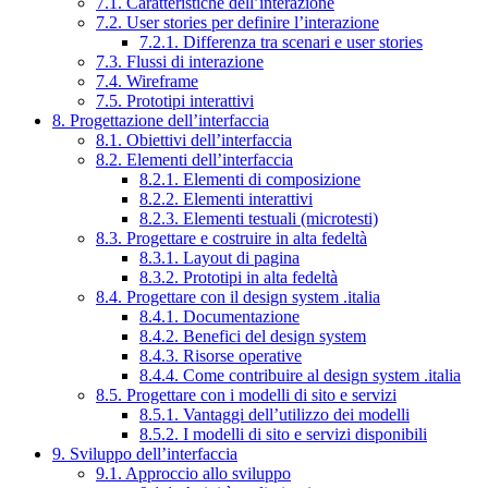
7.1. Caratteristiche dell’interazione
7.2. User stories per definire l’interazione
7.2.1. Differenza tra scenari e user stories
7.3. Flussi di interazione
7.4. Wireframe
7.5. Prototipi interattivi
8. Progettazione dell’interfaccia
8.1. Obiettivi dell’interfaccia
8.2. Elementi dell’interfaccia
8.2.1. Elementi di composizione
8.2.2. Elementi interattivi
8.2.3. Elementi testuali (microtesti)
8.3. Progettare e costruire in alta fedeltà
8.3.1. Layout di pagina
8.3.2. Prototipi in alta fedeltà
8.4. Progettare con il design system .italia
8.4.1. Documentazione
8.4.2. Benefici del design system
8.4.3. Risorse operative
8.4.4. Come contribuire al design system .italia
8.5. Progettare con i modelli di sito e servizi
8.5.1. Vantaggi dell’utilizzo dei modelli
8.5.2. I modelli di sito e servizi disponibili
9. Sviluppo dell’interfaccia
9.1. Approccio allo sviluppo