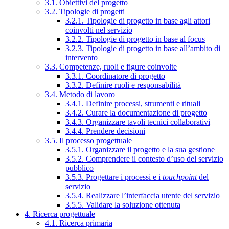
3.1. Obiettivi del progetto
3.2. Tipologie di progetti
3.2.1. Tipologie di progetto in base agli attori
coinvolti nel servizio
3.2.2. Tipologie di progetto in base al focus
3.2.3. Tipologie di progetto in base all’ambito di
intervento
3.3. Competenze, ruoli e figure coinvolte
3.3.1. Coordinatore di progetto
3.3.2. Definire ruoli e responsabilità
3.4. Metodo di lavoro
3.4.1. Definire processi, strumenti e rituali
3.4.2. Curare la documentazione di progetto
3.4.3. Organizzare tavoli tecnici collaborativi
3.4.4. Prendere decisioni
3.5. Il processo progettuale
3.5.1. Organizzare il progetto e la sua gestione
3.5.2. Comprendere il contesto d’uso del servizio
pubblico
3.5.3. Progettare i processi e i
touchpoint
del
servizio
3.5.4. Realizzare l’interfaccia utente del servizio
3.5.5. Validare la soluzione ottenuta
4. Ricerca progettuale
4.1. Ricerca primaria