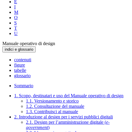
E
I
M
O
S
T
U
Manuale operativo di design
indici e glossario
contenuti
figure
tabelle
glossario
Sommario
1. Scopo, destinatari e uso del Manuale operativo di design
1.1. Versionamento e storico
1.2. Consultazione del manuale
1.3. Contribuisci al manuale
2. Introduzione al design per i servizi pubblici digitali
2.1. Design per l’amministrazione digitale (
e-
government
)