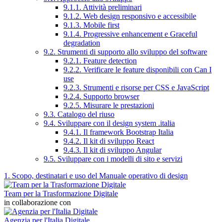
9.1.1. Attività preliminari
9.1.2. Web design responsivo e accessibile
9.1.3. Mobile first
9.1.4. Progressive enhancement e Graceful
degradation
9.2. Strumenti di supporto allo sviluppo del software
9.2.1. Feature detection
9.2.2. Verificare le feature disponibili con Can I
use
9.2.3. Strumenti e risorse per CSS e JavaScript
9.2.4. Supporto browser
9.2.5. Misurare le prestazioni
9.3. Catalogo del riuso
9.4. Sviluppare con il design system .italia
9.4.1. Il framework Bootstrap Italia
9.4.2. Il kit di sviluppo React
9.4.3. Il kit di sviluppo Angular
9.5. Sviluppare con i modelli di sito e servizi
1. Scopo, destinatari e uso del Manuale operativo di design
Team per la Trasformazione Digitale
in collaborazione con
Agenzia per l'Italia Digitale