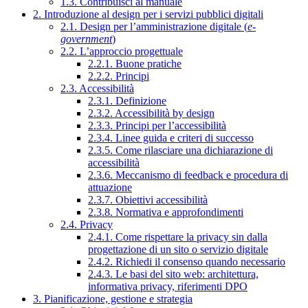
1.3. Contribuisci al manuale
2. Introduzione al design per i servizi pubblici digitali
2.1. Design per l’amministrazione digitale (
e-
government
)
2.2. L’approccio progettuale
2.2.1. Buone pratiche
2.2.2. Principi
2.3. Accessibilità
2.3.1. Definizione
2.3.2. Accessibilità by design
2.3.3. Principi per l’accessibilità
2.3.4. Linee guida e criteri di successo
2.3.5. Come rilasciare una dichiarazione di
accessibilità
2.3.6. Meccanismo di feedback e procedura di
attuazione
2.3.7. Obiettivi accessibilità
2.3.8. Normativa e approfondimenti
2.4. Privacy
2.4.1. Come rispettare la privacy sin dalla
progettazione di un sito o servizio digitale
2.4.2. Richiedi il consenso quando necessario
2.4.3. Le basi del sito web: architettura,
informativa privacy, riferimenti DPO
3. Pianificazione, gestione e strategia