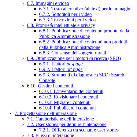
6.7. Immagini e video
6.7.1. Testo alternativo (alt text) per le immagini
6.7.2. Sottotitoli per i video
6.7.3. Trascrizioni per i video
6.8. Proprietà intellettuale e privacy
6.8.1. Pubblicazione di contenuti prodotti dalla
Pubblica Amministrazione
6.8.2. Pubblicazione di contenuti non prodotti
dalla Pubblica Amministrazione
6.8.3. Consenso dei soggetti ritratti
6.9. Ottimizzazione per i motori di ricerca (SEO)
6.9.1. I fattori
on-page
6.9.2. I fattori
off-page
6.9.3. Strumenti di diagnostica SEO: Search
Console
6.10. Gestire i contenuti
6.10.1. L’inventario dei contenuti
6.10.2. Revisionare i contenuti
6.10.3. Migrare i contenuti
6.10.4. Pubblicare i contenuti
7. Progettazione dell’interazione
7.1. Caratteristiche dell’interazione
7.2. User stories per definire l’interazione
7.2.1. Differenza tra scenari e user stories
7.3. Flussi di interazione