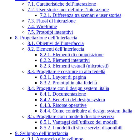
7.1. Caratteristiche dell’interazione
7.2. User stories per definire l’interazione
7.2.1. Differenza tra scenari e user stories
7.3. Flussi di interazione
7.4. Wireframe
7.5. Prototipi interattivi
8. Progettazione dell’interfaccia
8.1. Obiettivi dell’interfaccia
8.2. Elementi dell’interfaccia
8.2.1. Elementi di composizione
8.2.2. Elementi interattivi
8.2.3. Elementi testuali (microtesti)
8.3. Progettare e costruire in alta fedeltà
8.3.1. Layout di pagina
8.3.2. Prototipi in alta fedeltà
8.4. Progettare con il design system .italia
8.4.1. Documentazione
8.4.2. Benefici del design system
8.4.3. Risorse operative
8.4.4. Come contribuire al design system .italia
8.5. Progettare con i modelli di sito e servizi
8.5.1. Vantaggi dell’utilizzo dei modelli
8.5.2. I modelli di sito e servizi disponibili
9. Sviluppo dell’interfaccia
9.1. Approccio allo sviluppo