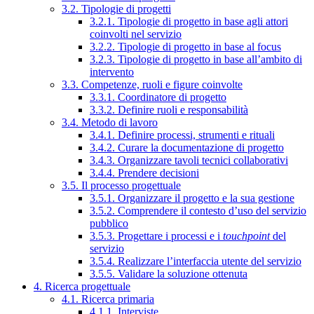
3.2. Tipologie di progetti
3.2.1. Tipologie di progetto in base agli attori
coinvolti nel servizio
3.2.2. Tipologie di progetto in base al focus
3.2.3. Tipologie di progetto in base all’ambito di
intervento
3.3. Competenze, ruoli e figure coinvolte
3.3.1. Coordinatore di progetto
3.3.2. Definire ruoli e responsabilità
3.4. Metodo di lavoro
3.4.1. Definire processi, strumenti e rituali
3.4.2. Curare la documentazione di progetto
3.4.3. Organizzare tavoli tecnici collaborativi
3.4.4. Prendere decisioni
3.5. Il processo progettuale
3.5.1. Organizzare il progetto e la sua gestione
3.5.2. Comprendere il contesto d’uso del servizio
pubblico
3.5.3. Progettare i processi e i
touchpoint
del
servizio
3.5.4. Realizzare l’interfaccia utente del servizio
3.5.5. Validare la soluzione ottenuta
4. Ricerca progettuale
4.1. Ricerca primaria
4.1.1. Interviste