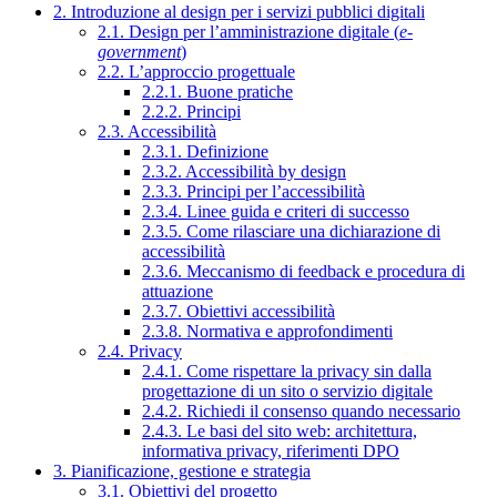
2. Introduzione al design per i servizi pubblici digitali
2.1. Design per l’amministrazione digitale (
e-
government
)
2.2. L’approccio progettuale
2.2.1. Buone pratiche
2.2.2. Principi
2.3. Accessibilità
2.3.1. Definizione
2.3.2. Accessibilità by design
2.3.3. Principi per l’accessibilità
2.3.4. Linee guida e criteri di successo
2.3.5. Come rilasciare una dichiarazione di
accessibilità
2.3.6. Meccanismo di feedback e procedura di
attuazione
2.3.7. Obiettivi accessibilità
2.3.8. Normativa e approfondimenti
2.4. Privacy
2.4.1. Come rispettare la privacy sin dalla
progettazione di un sito o servizio digitale
2.4.2. Richiedi il consenso quando necessario
2.4.3. Le basi del sito web: architettura,
informativa privacy, riferimenti DPO
3. Pianificazione, gestione e strategia
3.1. Obiettivi del progetto