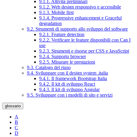
9.1.1. Attività preliminari
9.1.2. Web design responsivo e accessibile
9.1.3. Mobile first
9.1.4. Progressive enhancement e Graceful
degradation
9.2. Strumenti di supporto allo sviluppo del software
9.2.1. Feature detection
9.2.2. Verificare le feature disponibili con Can I
use
9.2.3. Strumenti e risorse per CSS e JavaScript
9.2.4. Supporto browser
9.2.5. Misurare le prestazioni
9.3. Catalogo del riuso
9.4. Sviluppare con il design system .italia
9.4.1. Il framework Bootstrap Italia
9.4.2. Il kit di sviluppo React
9.4.3. Il kit di sviluppo Angular
9.5. Sviluppare con i modelli di sito e servizi
glossario
A
B
C
D