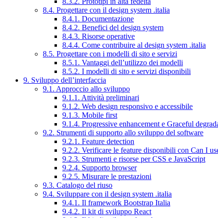
8.3.2. Prototipi in alta fedeltà
8.4. Progettare con il design system .italia
8.4.1. Documentazione
8.4.2. Benefici del design system
8.4.3. Risorse operative
8.4.4. Come contribuire al design system .italia
8.5. Progettare con i modelli di sito e servizi
8.5.1. Vantaggi dell’utilizzo dei modelli
8.5.2. I modelli di sito e servizi disponibili
9. Sviluppo dell’interfaccia
9.1. Approccio allo sviluppo
9.1.1. Attività preliminari
9.1.2. Web design responsivo e accessibile
9.1.3. Mobile first
9.1.4. Progressive enhancement e Graceful degrad
9.2. Strumenti di supporto allo sviluppo del software
9.2.1. Feature detection
9.2.2. Verificare le feature disponibili con Can I us
9.2.3. Strumenti e risorse per CSS e JavaScript
9.2.4. Supporto browser
9.2.5. Misurare le prestazioni
9.3. Catalogo del riuso
9.4. Sviluppare con il design system .italia
9.4.1. Il framework Bootstrap Italia
9.4.2. Il kit di sviluppo React