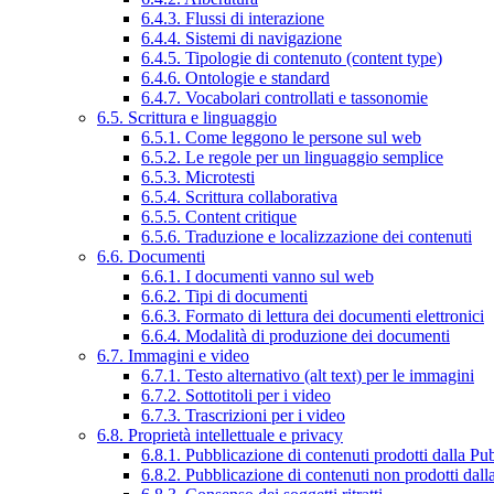
6.4.3. Flussi di interazione
6.4.4. Sistemi di navigazione
6.4.5. Tipologie di contenuto (content type)
6.4.6. Ontologie e standard
6.4.7. Vocabolari controllati e tassonomie
6.5. Scrittura e linguaggio
6.5.1. Come leggono le persone sul web
6.5.2. Le regole per un linguaggio semplice
6.5.3. Microtesti
6.5.4. Scrittura collaborativa
6.5.5. Content critique
6.5.6. Traduzione e localizzazione dei contenuti
6.6. Documenti
6.6.1. I documenti vanno sul web
6.6.2. Tipi di documenti
6.6.3. Formato di lettura dei documenti elettronici
6.6.4. Modalità di produzione dei documenti
6.7. Immagini e video
6.7.1. Testo alternativo (alt text) per le immagini
6.7.2. Sottotitoli per i video
6.7.3. Trascrizioni per i video
6.8. Proprietà intellettuale e privacy
6.8.1. Pubblicazione di contenuti prodotti dalla P
6.8.2. Pubblicazione di contenuti non prodotti dal