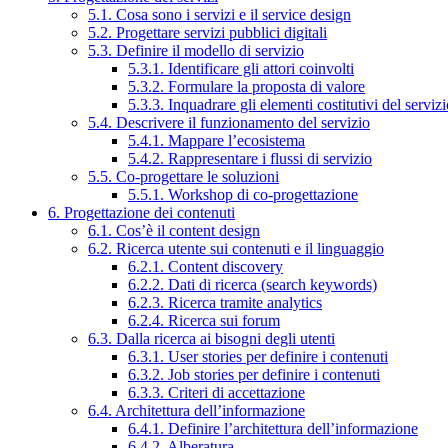
5.1. Cosa sono i servizi e il service design
5.2. Progettare servizi pubblici digitali
5.3. Definire il modello di servizio
5.3.1. Identificare gli attori coinvolti
5.3.2. Formulare la proposta di valore
5.3.3. Inquadrare gli elementi costitutivi del serviz
5.4. Descrivere il funzionamento del servizio
5.4.1. Mappare l’ecosistema
5.4.2. Rappresentare i flussi di servizio
5.5. Co-progettare le soluzioni
5.5.1. Workshop di co-progettazione
6. Progettazione dei contenuti
6.1. Cos’è il content design
6.2. Ricerca utente sui contenuti e il linguaggio
6.2.1. Content discovery
6.2.2. Dati di ricerca (search keywords)
6.2.3. Ricerca tramite analytics
6.2.4. Ricerca sui forum
6.3. Dalla ricerca ai bisogni degli utenti
6.3.1. User stories per definire i contenuti
6.3.2. Job stories per definire i contenuti
6.3.3. Criteri di accettazione
6.4. Architettura dell’informazione
6.4.1. Definire l’architettura dell’informazione
6.4.2. Alberatura