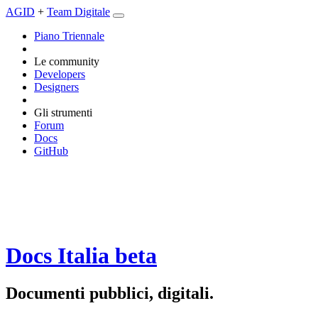
AGID
+
Team Digitale
Piano Triennale
Le community
Developers
Designers
Gli strumenti
Forum
Docs
GitHub
Docs Italia
beta
Documenti pubblici, digitali.