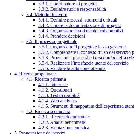
3.3.1. Coordinatore di progetto
3.3.2. Definire ruoli e responsabilità
3.4. Metodo di lavoro
3.4.1. Definire processi, strumenti e rituali
3.4.2. Curare la documentazione di progetto
3.4.3. Organizzare tavoli tecnici collaborativi
3.4.4. Prendere decisioni
3.5. Il processo progettuale
3.5.1. Organizzare il progetto e la sua gestione
3.5.2. Comprendere il contesto d’uso del servizio 
3.5.3. Progettare i processi e i
touchpoint
del servi
3.5.4. Realizzare l’interfaccia utente del servizio
3.5.5. Validare la soluzione ottenuta
4. Ricerca progettuale
4.1. Ricerca primaria
4.1.1. Interviste
4.1.2. Questionari
4.1.3. Test di usabilità
4.1.4. Web analytics
4.1.5. Strumenti di mappatura dell’esperienza uten
4.2. Ricerca secondaria
4.2.1. Ricerca documentale
4.2.2. Analisi benchmark
4.2.3. Valutazione euristica
5. Progettazione dei servizi