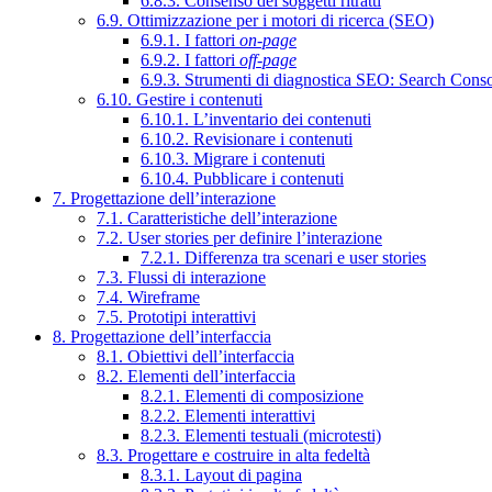
6.8.3. Consenso dei soggetti ritratti
6.9. Ottimizzazione per i motori di ricerca (SEO)
6.9.1. I fattori
on-page
6.9.2. I fattori
off-page
6.9.3. Strumenti di diagnostica SEO: Search Cons
6.10. Gestire i contenuti
6.10.1. L’inventario dei contenuti
6.10.2. Revisionare i contenuti
6.10.3. Migrare i contenuti
6.10.4. Pubblicare i contenuti
7. Progettazione dell’interazione
7.1. Caratteristiche dell’interazione
7.2. User stories per definire l’interazione
7.2.1. Differenza tra scenari e user stories
7.3. Flussi di interazione
7.4. Wireframe
7.5. Prototipi interattivi
8. Progettazione dell’interfaccia
8.1. Obiettivi dell’interfaccia
8.2. Elementi dell’interfaccia
8.2.1. Elementi di composizione
8.2.2. Elementi interattivi
8.2.3. Elementi testuali (microtesti)
8.3. Progettare e costruire in alta fedeltà
8.3.1. Layout di pagina