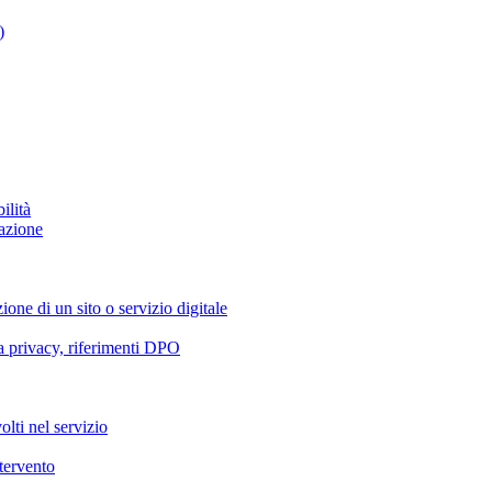
)
ilità
azione
ione di un sito o servizio digitale
va privacy, riferimenti DPO
olti nel servizio
ntervento