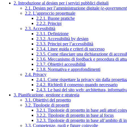
2. Introduzione al design per i servizi pubblici digitali
2.1. Design per l’amministrazione digitale (
e-government
2.2. L’approccio progettuale
2.2.1. Buone pratiche
2.2.2. Principi
2.3. Accessibilità
2.3.1. Definizione
2.3.2. Accessibilità by design
2.3.3. Principi per l’accessibilità
2.3.4. Linee guida e criteri di successo
2.3.5. Come rilasciare una dichiarazione di accessib
2.3.6. Meccanismo di feedback e procedura di attu
2.3.7. Obiettivi accessibilità
2.3.8. Normativa e approfondimenti
2.4. Privacy
2.4.1. Come rispettare la privacy sin dalla progettaz
2.4.2. Richiedi il consenso quando necessario
2.4.3. Le basi del sito web: architettura, informati
3. Pianificazione, gestione e strategia
3.1. Obiettivi del progetto
3.2. Tipologie di progetti
3.2.1. Tipologie di progetto in base agli attori coinv
3.2.2. Tipologie di progetto in base al focus
3.2.3. Tipologie di progetto in base all’ambito di i
3.3. Competenze, ruoli e figure coinvolte