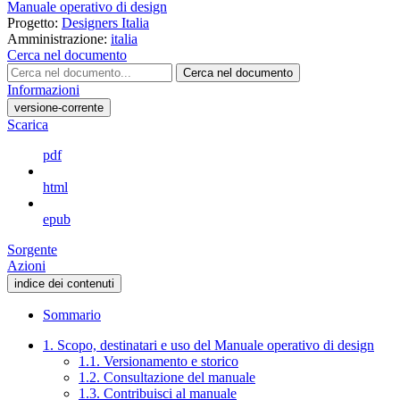
Manuale operativo di design
Progetto:
Designers Italia
Amministrazione:
italia
Cerca nel documento
Cerca nel documento
Informazioni
versione-corrente
Scarica
pdf
html
epub
Sorgente
Azioni
indice dei contenuti
Sommario
1. Scopo, destinatari e uso del Manuale operativo di design
1.1. Versionamento e storico
1.2. Consultazione del manuale
1.3. Contribuisci al manuale