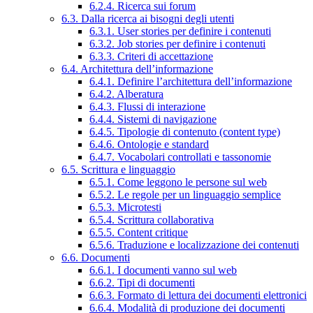
6.2.4. Ricerca sui forum
6.3. Dalla ricerca ai bisogni degli utenti
6.3.1. User stories per definire i contenuti
6.3.2. Job stories per definire i contenuti
6.3.3. Criteri di accettazione
6.4. Architettura dell’informazione
6.4.1. Definire l’architettura dell’informazione
6.4.2. Alberatura
6.4.3. Flussi di interazione
6.4.4. Sistemi di navigazione
6.4.5. Tipologie di contenuto (content type)
6.4.6. Ontologie e standard
6.4.7. Vocabolari controllati e tassonomie
6.5. Scrittura e linguaggio
6.5.1. Come leggono le persone sul web
6.5.2. Le regole per un linguaggio semplice
6.5.3. Microtesti
6.5.4. Scrittura collaborativa
6.5.5. Content critique
6.5.6. Traduzione e localizzazione dei contenuti
6.6. Documenti
6.6.1. I documenti vanno sul web
6.6.2. Tipi di documenti
6.6.3. Formato di lettura dei documenti elettronici
6.6.4. Modalità di produzione dei documenti