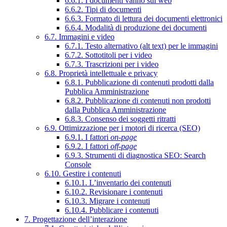
6.6.1. I documenti vanno sul web
6.6.2. Tipi di documenti
6.6.3. Formato di lettura dei documenti elettronici
6.6.4. Modalità di produzione dei documenti
6.7. Immagini e video
6.7.1. Testo alternativo (alt text) per le immagini
6.7.2. Sottotitoli per i video
6.7.3. Trascrizioni per i video
6.8. Proprietà intellettuale e privacy
6.8.1. Pubblicazione di contenuti prodotti dalla
Pubblica Amministrazione
6.8.2. Pubblicazione di contenuti non prodotti
dalla Pubblica Amministrazione
6.8.3. Consenso dei soggetti ritratti
6.9. Ottimizzazione per i motori di ricerca (SEO)
6.9.1. I fattori
on-page
6.9.2. I fattori
off-page
6.9.3. Strumenti di diagnostica SEO: Search
Console
6.10. Gestire i contenuti
6.10.1. L’inventario dei contenuti
6.10.2. Revisionare i contenuti
6.10.3. Migrare i contenuti
6.10.4. Pubblicare i contenuti
7. Progettazione dell’interazione