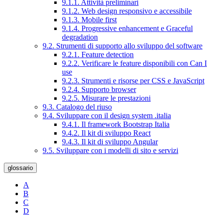
9.1.1. Attività preliminari
9.1.2. Web design responsivo e accessibile
9.1.3. Mobile first
9.1.4. Progressive enhancement e Graceful
degradation
9.2. Strumenti di supporto allo sviluppo del software
9.2.1. Feature detection
9.2.2. Verificare le feature disponibili con Can I
use
9.2.3. Strumenti e risorse per CSS e JavaScript
9.2.4. Supporto browser
9.2.5. Misurare le prestazioni
9.3. Catalogo del riuso
9.4. Sviluppare con il design system .italia
9.4.1. Il framework Bootstrap Italia
9.4.2. Il kit di sviluppo React
9.4.3. Il kit di sviluppo Angular
9.5. Sviluppare con i modelli di sito e servizi
glossario
A
B
C
D