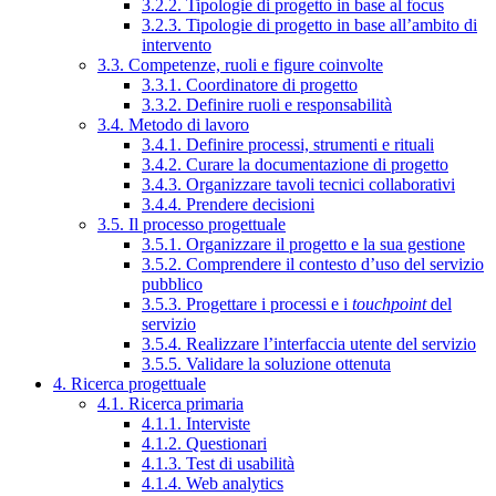
3.2.2. Tipologie di progetto in base al focus
3.2.3. Tipologie di progetto in base all’ambito di
intervento
3.3. Competenze, ruoli e figure coinvolte
3.3.1. Coordinatore di progetto
3.3.2. Definire ruoli e responsabilità
3.4. Metodo di lavoro
3.4.1. Definire processi, strumenti e rituali
3.4.2. Curare la documentazione di progetto
3.4.3. Organizzare tavoli tecnici collaborativi
3.4.4. Prendere decisioni
3.5. Il processo progettuale
3.5.1. Organizzare il progetto e la sua gestione
3.5.2. Comprendere il contesto d’uso del servizio
pubblico
3.5.3. Progettare i processi e i
touchpoint
del
servizio
3.5.4. Realizzare l’interfaccia utente del servizio
3.5.5. Validare la soluzione ottenuta
4. Ricerca progettuale
4.1. Ricerca primaria
4.1.1. Interviste
4.1.2. Questionari
4.1.3. Test di usabilità
4.1.4. Web analytics