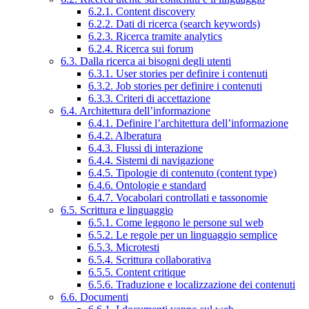
6.2.1. Content discovery
6.2.2. Dati di ricerca (search keywords)
6.2.3. Ricerca tramite analytics
6.2.4. Ricerca sui forum
6.3. Dalla ricerca ai bisogni degli utenti
6.3.1. User stories per definire i contenuti
6.3.2. Job stories per definire i contenuti
6.3.3. Criteri di accettazione
6.4. Architettura dell’informazione
6.4.1. Definire l’architettura dell’informazione
6.4.2. Alberatura
6.4.3. Flussi di interazione
6.4.4. Sistemi di navigazione
6.4.5. Tipologie di contenuto (content type)
6.4.6. Ontologie e standard
6.4.7. Vocabolari controllati e tassonomie
6.5. Scrittura e linguaggio
6.5.1. Come leggono le persone sul web
6.5.2. Le regole per un linguaggio semplice
6.5.3. Microtesti
6.5.4. Scrittura collaborativa
6.5.5. Content critique
6.5.6. Traduzione e localizzazione dei contenuti
6.6. Documenti