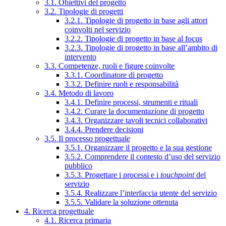
3.1. Obiettivi del progetto
3.2. Tipologie di progetti
3.2.1. Tipologie di progetto in base agli attori
coinvolti nel servizio
3.2.2. Tipologie di progetto in base al focus
3.2.3. Tipologie di progetto in base all’ambito di
intervento
3.3. Competenze, ruoli e figure coinvolte
3.3.1. Coordinatore di progetto
3.3.2. Definire ruoli e responsabilità
3.4. Metodo di lavoro
3.4.1. Definire processi, strumenti e rituali
3.4.2. Curare la documentazione di progetto
3.4.3. Organizzare tavoli tecnici collaborativi
3.4.4. Prendere decisioni
3.5. Il processo progettuale
3.5.1. Organizzare il progetto e la sua gestione
3.5.2. Comprendere il contesto d’uso del servizio
pubblico
3.5.3. Progettare i processi e i
touchpoint
del
servizio
3.5.4. Realizzare l’interfaccia utente del servizio
3.5.5. Validare la soluzione ottenuta
4. Ricerca progettuale
4.1. Ricerca primaria