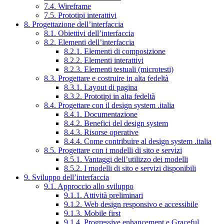
7.4. Wireframe
7.5. Prototipi interattivi
8. Progettazione dell’interfaccia
8.1. Obiettivi dell’interfaccia
8.2. Elementi dell’interfaccia
8.2.1. Elementi di composizione
8.2.2. Elementi interattivi
8.2.3. Elementi testuali (microtesti)
8.3. Progettare e costruire in alta fedeltà
8.3.1. Layout di pagina
8.3.2. Prototipi in alta fedeltà
8.4. Progettare con il design system .italia
8.4.1. Documentazione
8.4.2. Benefici del design system
8.4.3. Risorse operative
8.4.4. Come contribuire al design system .italia
8.5. Progettare con i modelli di sito e servizi
8.5.1. Vantaggi dell’utilizzo dei modelli
8.5.2. I modelli di sito e servizi disponibili
9. Sviluppo dell’interfaccia
9.1. Approccio allo sviluppo
9.1.1. Attività preliminari
9.1.2. Web design responsivo e accessibile
9.1.3. Mobile first
9.1.4. Progressive enhancement e Graceful