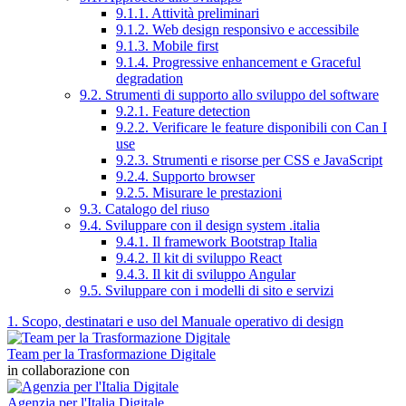
9.1.1. Attività preliminari
9.1.2. Web design responsivo e accessibile
9.1.3. Mobile first
9.1.4. Progressive enhancement e Graceful
degradation
9.2. Strumenti di supporto allo sviluppo del software
9.2.1. Feature detection
9.2.2. Verificare le feature disponibili con Can I
use
9.2.3. Strumenti e risorse per CSS e JavaScript
9.2.4. Supporto browser
9.2.5. Misurare le prestazioni
9.3. Catalogo del riuso
9.4. Sviluppare con il design system .italia
9.4.1. Il framework Bootstrap Italia
9.4.2. Il kit di sviluppo React
9.4.3. Il kit di sviluppo Angular
9.5. Sviluppare con i modelli di sito e servizi
1. Scopo, destinatari e uso del Manuale operativo di design
Team per la Trasformazione Digitale
in collaborazione con
Agenzia per l'Italia Digitale