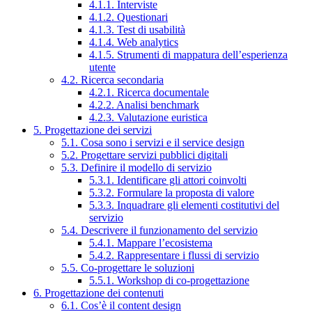
4.1.1. Interviste
4.1.2. Questionari
4.1.3. Test di usabilità
4.1.4. Web analytics
4.1.5. Strumenti di mappatura dell’esperienza
utente
4.2. Ricerca secondaria
4.2.1. Ricerca documentale
4.2.2. Analisi benchmark
4.2.3. Valutazione euristica
5. Progettazione dei servizi
5.1. Cosa sono i servizi e il service design
5.2. Progettare servizi pubblici digitali
5.3. Definire il modello di servizio
5.3.1. Identificare gli attori coinvolti
5.3.2. Formulare la proposta di valore
5.3.3. Inquadrare gli elementi costitutivi del
servizio
5.4. Descrivere il funzionamento del servizio
5.4.1. Mappare l’ecosistema
5.4.2. Rappresentare i flussi di servizio
5.5. Co-progettare le soluzioni
5.5.1. Workshop di co-progettazione
6. Progettazione dei contenuti
6.1. Cos’è il content design