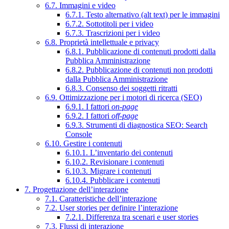
6.7. Immagini e video
6.7.1. Testo alternativo (alt text) per le immagini
6.7.2. Sottotitoli per i video
6.7.3. Trascrizioni per i video
6.8. Proprietà intellettuale e privacy
6.8.1. Pubblicazione di contenuti prodotti dalla
Pubblica Amministrazione
6.8.2. Pubblicazione di contenuti non prodotti
dalla Pubblica Amministrazione
6.8.3. Consenso dei soggetti ritratti
6.9. Ottimizzazione per i motori di ricerca (SEO)
6.9.1. I fattori
on-page
6.9.2. I fattori
off-page
6.9.3. Strumenti di diagnostica SEO: Search
Console
6.10. Gestire i contenuti
6.10.1. L’inventario dei contenuti
6.10.2. Revisionare i contenuti
6.10.3. Migrare i contenuti
6.10.4. Pubblicare i contenuti
7. Progettazione dell’interazione
7.1. Caratteristiche dell’interazione
7.2. User stories per definire l’interazione
7.2.1. Differenza tra scenari e user stories
7.3. Flussi di interazione