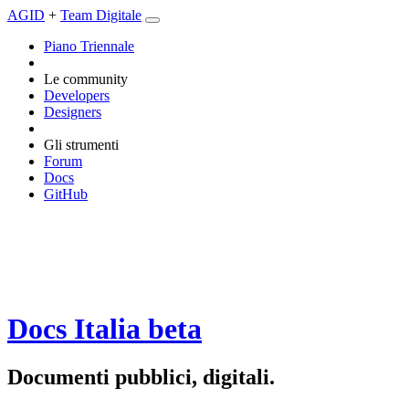
AGID
+
Team Digitale
Piano Triennale
Le community
Developers
Designers
Gli strumenti
Forum
Docs
GitHub
Docs Italia
beta
Documenti pubblici, digitali.