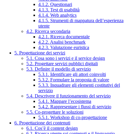
4.1.2. Questionari
4.1.3. Test di usabilità
4.1.4. Web analytics
4.1.5. Strumenti di mappatura dell’esperienza
utente
4.2. Ricerca secondaria
4.2.1. Ricerca documentale
4.2.2. Analisi benchmark
4.2.3. Valutazione euristica
5. Progettazione dei servizi
5.1. Cosa sono i servizi e il service design
5.2. Progettare servizi pubblici digitali
5.3. Definire il modello di servizio
5.3.1. Identificare gli attori coinvolti
5.3.2. Formulare la proposta di valore
5.3.3. Inquadrare gli elementi costitutivi del
servizio
5.4. Descrivere il funzionamento del servizio
5.4.1. Mappare l’ecosistema
5.4.2. Rappresentare i flussi di servizio
5.5. Co-progettare le soluzioni
5.5.1. Workshop di co-progettazione
6. Progettazione dei contenuti
6.1. Cos’è il content design
6.2. Ricerca utente sui contenuti e il linguaggio