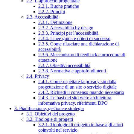
2.2. L’approccio progettuale
2.2.1. Buone pratiche
2.2.2. Principi
2.3. Accessibilità
2.3.1. Definizione
2.3.2. Accessibilità by design
2.3.3. Principi per l’accessibilità
2.3.4. Linee guida e criteri di successo
2.3.5. Come rilasciare una dichiarazione di
accessibilità
2.3.6. Meccanismo di feedback e procedura di
attuazione
2.3.7. Obiettivi accessibilità
2.3.8. Normativa e approfondimenti
2.4. Privacy
2.4.1. Come rispettare la privacy sin dalla
progettazione di un sito o servizio digitale
2.4.2. Richiedi il consenso quando necessario
2.4.3. Le basi del sito web: architettura,
informativa privacy, riferimenti DPO
3. Pianificazione, gestione e strategia
3.1. Obiettivi del progetto
3.2. Tipologie di progetti
3.2.1. Tipologie di progetto in base agli attori
coinvolti nel servizio