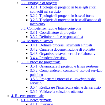
3.2. Tipologie di progetti
3.2.1. Tipologie di progetto in base agli attori
coinvolti nel servizio
3.2.2. Tipologie di progetto in base al focus
3.2.3. Tipologie di progetto in base all’ambito di
intervento
3.3. Competenze, ruoli e figure coinvolte
3.3.1. Coordinatore di progetto
3.3.2. Definire ruoli e responsabilità
3.4. Metodo di lavoro
3.4.1. Definire processi, strumenti e rituali
3.4.2. Curare la documentazione di progetto
3.4.3. Organizzare tavoli tecnici collaborativi
3.4.4. Prendere decisioni
3.5. Il processo progettuale
3.5.1. Organizzare il progetto e la sua gestione
3.5.2. Comprendere il contesto d’uso del servizio
pubblico
3.5.3. Progettare i processi e i
touchpoint
del
servizio
3.5.4. Realizzare l’interfaccia utente del servizio
3.5.5. Validare la soluzione ottenuta
4. Ricerca progettuale
4.1. Ricerca primaria
4.1.1. Interviste