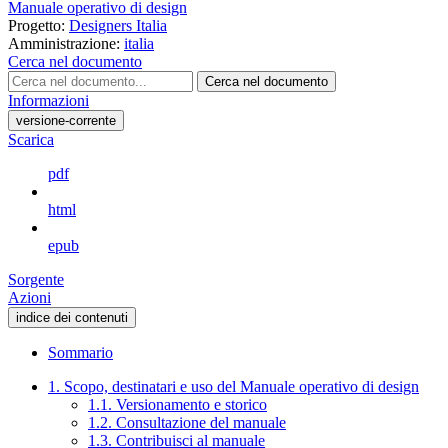
Manuale operativo di design
Progetto:
Designers Italia
Amministrazione:
italia
Cerca nel documento
Cerca nel documento
Informazioni
versione-corrente
Scarica
pdf
html
epub
Sorgente
Azioni
indice dei contenuti
Sommario
1. Scopo, destinatari e uso del Manuale operativo di design
1.1. Versionamento e storico
1.2. Consultazione del manuale
1.3. Contribuisci al manuale