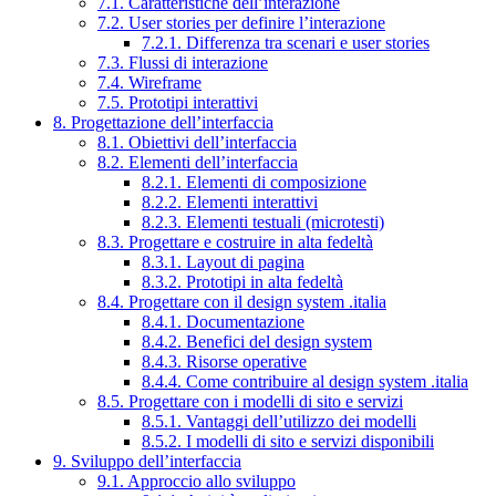
7.1. Caratteristiche dell’interazione
7.2. User stories per definire l’interazione
7.2.1. Differenza tra scenari e user stories
7.3. Flussi di interazione
7.4. Wireframe
7.5. Prototipi interattivi
8. Progettazione dell’interfaccia
8.1. Obiettivi dell’interfaccia
8.2. Elementi dell’interfaccia
8.2.1. Elementi di composizione
8.2.2. Elementi interattivi
8.2.3. Elementi testuali (microtesti)
8.3. Progettare e costruire in alta fedeltà
8.3.1. Layout di pagina
8.3.2. Prototipi in alta fedeltà
8.4. Progettare con il design system .italia
8.4.1. Documentazione
8.4.2. Benefici del design system
8.4.3. Risorse operative
8.4.4. Come contribuire al design system .italia
8.5. Progettare con i modelli di sito e servizi
8.5.1. Vantaggi dell’utilizzo dei modelli
8.5.2. I modelli di sito e servizi disponibili
9. Sviluppo dell’interfaccia
9.1. Approccio allo sviluppo