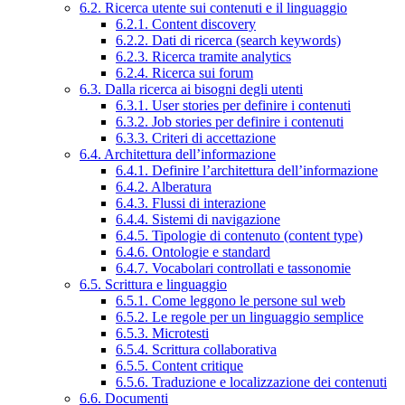
6.2. Ricerca utente sui contenuti e il linguaggio
6.2.1. Content discovery
6.2.2. Dati di ricerca (search keywords)
6.2.3. Ricerca tramite analytics
6.2.4. Ricerca sui forum
6.3. Dalla ricerca ai bisogni degli utenti
6.3.1. User stories per definire i contenuti
6.3.2. Job stories per definire i contenuti
6.3.3. Criteri di accettazione
6.4. Architettura dell’informazione
6.4.1. Definire l’architettura dell’informazione
6.4.2. Alberatura
6.4.3. Flussi di interazione
6.4.4. Sistemi di navigazione
6.4.5. Tipologie di contenuto (content type)
6.4.6. Ontologie e standard
6.4.7. Vocabolari controllati e tassonomie
6.5. Scrittura e linguaggio
6.5.1. Come leggono le persone sul web
6.5.2. Le regole per un linguaggio semplice
6.5.3. Microtesti
6.5.4. Scrittura collaborativa
6.5.5. Content critique
6.5.6. Traduzione e localizzazione dei contenuti
6.6. Documenti