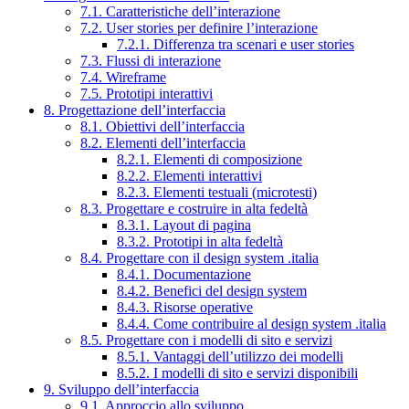
7.1. Caratteristiche dell’interazione
7.2. User stories per definire l’interazione
7.2.1. Differenza tra scenari e user stories
7.3. Flussi di interazione
7.4. Wireframe
7.5. Prototipi interattivi
8. Progettazione dell’interfaccia
8.1. Obiettivi dell’interfaccia
8.2. Elementi dell’interfaccia
8.2.1. Elementi di composizione
8.2.2. Elementi interattivi
8.2.3. Elementi testuali (microtesti)
8.3. Progettare e costruire in alta fedeltà
8.3.1. Layout di pagina
8.3.2. Prototipi in alta fedeltà
8.4. Progettare con il design system .italia
8.4.1. Documentazione
8.4.2. Benefici del design system
8.4.3. Risorse operative
8.4.4. Come contribuire al design system .italia
8.5. Progettare con i modelli di sito e servizi
8.5.1. Vantaggi dell’utilizzo dei modelli
8.5.2. I modelli di sito e servizi disponibili
9. Sviluppo dell’interfaccia
9.1. Approccio allo sviluppo