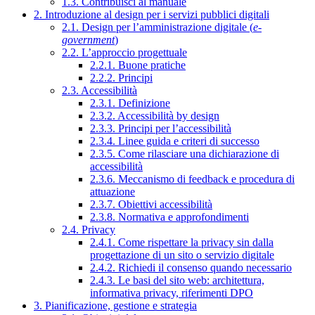
1.3. Contribuisci al manuale
2. Introduzione al design per i servizi pubblici digitali
2.1. Design per l’amministrazione digitale (
e-
government
)
2.2. L’approccio progettuale
2.2.1. Buone pratiche
2.2.2. Principi
2.3. Accessibilità
2.3.1. Definizione
2.3.2. Accessibilità by design
2.3.3. Principi per l’accessibilità
2.3.4. Linee guida e criteri di successo
2.3.5. Come rilasciare una dichiarazione di
accessibilità
2.3.6. Meccanismo di feedback e procedura di
attuazione
2.3.7. Obiettivi accessibilità
2.3.8. Normativa e approfondimenti
2.4. Privacy
2.4.1. Come rispettare la privacy sin dalla
progettazione di un sito o servizio digitale
2.4.2. Richiedi il consenso quando necessario
2.4.3. Le basi del sito web: architettura,
informativa privacy, riferimenti DPO
3. Pianificazione, gestione e strategia