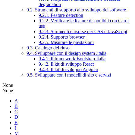
degradation
9.2. Strumenti di supporto allo sviluppo del software
9.2.1. Feature detection
9.2.2. Verificare le feature disponibili con Can I
use
9.2.3. Strumenti e risorse per CSS e JavaScript
9.2.4. Supporto browser
9.2.5. Misurare le prestazioni
9.3. Catalogo del riuso
9.4. Sviluppare con il design system .italia
9.4.1. Il framework Bootstrap Italia
9.4.2. Il kit di sviluppo React
9.4.3. Il kit di sviluppo Angular
9.5. Sviluppare con i modelli di sito e servizi
None
None
A
B
C
D
E
I
M