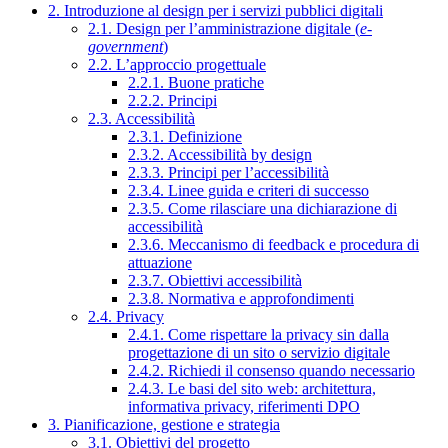
2. Introduzione al design per i servizi pubblici digitali
2.1. Design per l’amministrazione digitale (
e-
government
)
2.2. L’approccio progettuale
2.2.1. Buone pratiche
2.2.2. Principi
2.3. Accessibilità
2.3.1. Definizione
2.3.2. Accessibilità by design
2.3.3. Principi per l’accessibilità
2.3.4. Linee guida e criteri di successo
2.3.5. Come rilasciare una dichiarazione di
accessibilità
2.3.6. Meccanismo di feedback e procedura di
attuazione
2.3.7. Obiettivi accessibilità
2.3.8. Normativa e approfondimenti
2.4. Privacy
2.4.1. Come rispettare la privacy sin dalla
progettazione di un sito o servizio digitale
2.4.2. Richiedi il consenso quando necessario
2.4.3. Le basi del sito web: architettura,
informativa privacy, riferimenti DPO
3. Pianificazione, gestione e strategia
3.1. Obiettivi del progetto