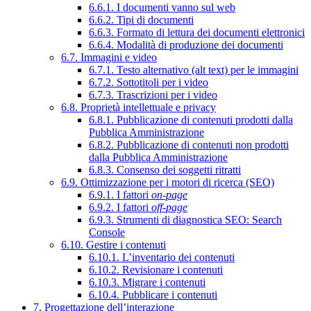
6.6.1. I documenti vanno sul web
6.6.2. Tipi di documenti
6.6.3. Formato di lettura dei documenti elettronici
6.6.4. Modalità di produzione dei documenti
6.7. Immagini e video
6.7.1. Testo alternativo (alt text) per le immagini
6.7.2. Sottotitoli per i video
6.7.3. Trascrizioni per i video
6.8. Proprietà intellettuale e privacy
6.8.1. Pubblicazione di contenuti prodotti dalla
Pubblica Amministrazione
6.8.2. Pubblicazione di contenuti non prodotti
dalla Pubblica Amministrazione
6.8.3. Consenso dei soggetti ritratti
6.9. Ottimizzazione per i motori di ricerca (SEO)
6.9.1. I fattori
on-page
6.9.2. I fattori
off-page
6.9.3. Strumenti di diagnostica SEO: Search
Console
6.10. Gestire i contenuti
6.10.1. L’inventario dei contenuti
6.10.2. Revisionare i contenuti
6.10.3. Migrare i contenuti
6.10.4. Pubblicare i contenuti
7. Progettazione dell’interazione