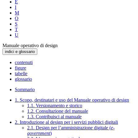
E
I
M
O
S
T
U
Manuale operativo di design
indici e glossario
contenuti
figure
tabelle
glossario
Sommario
1. Scopo, destinatari e uso del Manuale operativo di design
1.1. Versionamento e storico
1.2. Consultazione del manuale
1.3. Contribuisci al manuale
2. Introduzione al design per i servizi pubblici digitali
2.1. Design per l’amministrazione digitale (
e-
government
)