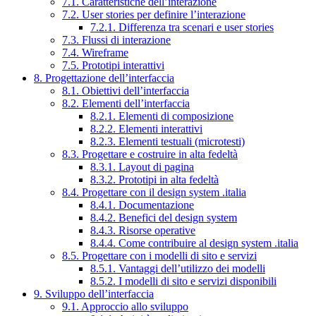
7.1. Caratteristiche dell’interazione
7.2. User stories per definire l’interazione
7.2.1. Differenza tra scenari e user stories
7.3. Flussi di interazione
7.4. Wireframe
7.5. Prototipi interattivi
8. Progettazione dell’interfaccia
8.1. Obiettivi dell’interfaccia
8.2. Elementi dell’interfaccia
8.2.1. Elementi di composizione
8.2.2. Elementi interattivi
8.2.3. Elementi testuali (microtesti)
8.3. Progettare e costruire in alta fedeltà
8.3.1. Layout di pagina
8.3.2. Prototipi in alta fedeltà
8.4. Progettare con il design system .italia
8.4.1. Documentazione
8.4.2. Benefici del design system
8.4.3. Risorse operative
8.4.4. Come contribuire al design system .italia
8.5. Progettare con i modelli di sito e servizi
8.5.1. Vantaggi dell’utilizzo dei modelli
8.5.2. I modelli di sito e servizi disponibili
9. Sviluppo dell’interfaccia
9.1. Approccio allo sviluppo