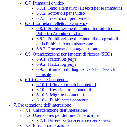
6.7. Immagini e video
6.7.1. Testo alternativo (alt text) per le immagini
6.7.2. Sottotitoli per i video
6.7.3. Trascrizioni per i video
6.8. Proprietà intellettuale e privacy
6.8.1. Pubblicazione di contenuti prodotti dalla
Pubblica Amministrazione
6.8.2. Pubblicazione di contenuti non prodotti
dalla Pubblica Amministrazione
6.8.3. Consenso dei soggetti ritratti
6.9. Ottimizzazione per i motori di ricerca (SEO)
6.9.1. I fattori
on-page
6.9.2. I fattori
off-page
6.9.3. Strumenti di diagnostica SEO: Search
Console
6.10. Gestire i contenuti
6.10.1. L’inventario dei contenuti
6.10.2. Revisionare i contenuti
6.10.3. Migrare i contenuti
6.10.4. Pubblicare i contenuti
7. Progettazione dell’interazione
7.1. Caratteristiche dell’interazione
7.2. User stories per definire l’interazione
7.2.1. Differenza tra scenari e user stories
7.3. Flussi di interazione