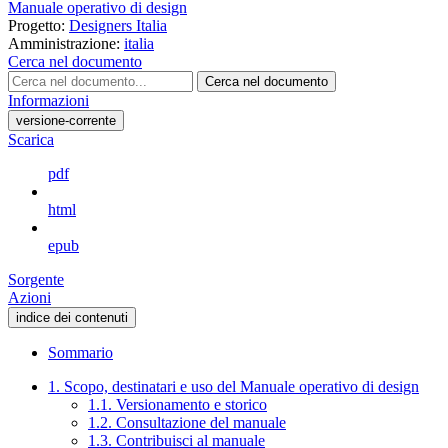
Manuale operativo di design
Progetto:
Designers Italia
Amministrazione:
italia
Cerca nel documento
Cerca nel documento
Informazioni
versione-corrente
Scarica
pdf
html
epub
Sorgente
Azioni
indice dei contenuti
Sommario
1. Scopo, destinatari e uso del Manuale operativo di design
1.1. Versionamento e storico
1.2. Consultazione del manuale
1.3. Contribuisci al manuale