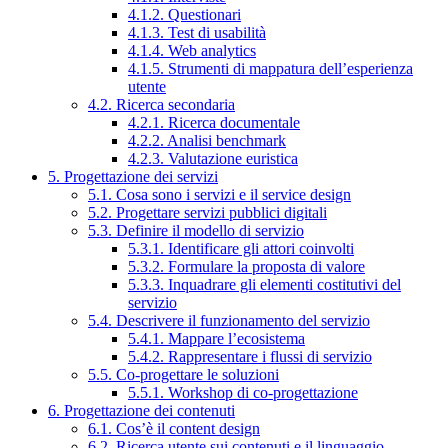
4.1.2. Questionari
4.1.3. Test di usabilità
4.1.4. Web analytics
4.1.5. Strumenti di mappatura dell’esperienza
utente
4.2. Ricerca secondaria
4.2.1. Ricerca documentale
4.2.2. Analisi benchmark
4.2.3. Valutazione euristica
5. Progettazione dei servizi
5.1. Cosa sono i servizi e il service design
5.2. Progettare servizi pubblici digitali
5.3. Definire il modello di servizio
5.3.1. Identificare gli attori coinvolti
5.3.2. Formulare la proposta di valore
5.3.3. Inquadrare gli elementi costitutivi del
servizio
5.4. Descrivere il funzionamento del servizio
5.4.1. Mappare l’ecosistema
5.4.2. Rappresentare i flussi di servizio
5.5. Co-progettare le soluzioni
5.5.1. Workshop di co-progettazione
6. Progettazione dei contenuti
6.1. Cos’è il content design
6.2. Ricerca utente sui contenuti e il linguaggio