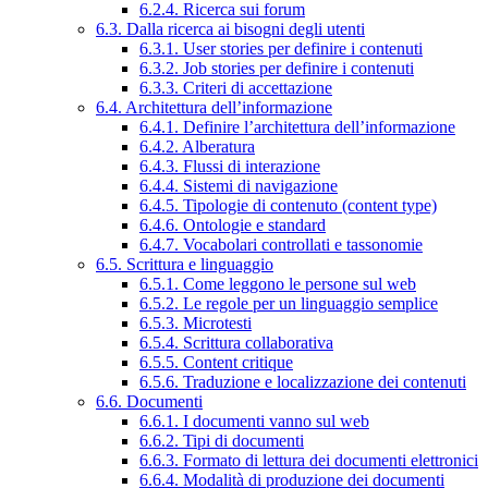
6.2.4. Ricerca sui forum
6.3. Dalla ricerca ai bisogni degli utenti
6.3.1. User stories per definire i contenuti
6.3.2. Job stories per definire i contenuti
6.3.3. Criteri di accettazione
6.4. Architettura dell’informazione
6.4.1. Definire l’architettura dell’informazione
6.4.2. Alberatura
6.4.3. Flussi di interazione
6.4.4. Sistemi di navigazione
6.4.5. Tipologie di contenuto (content type)
6.4.6. Ontologie e standard
6.4.7. Vocabolari controllati e tassonomie
6.5. Scrittura e linguaggio
6.5.1. Come leggono le persone sul web
6.5.2. Le regole per un linguaggio semplice
6.5.3. Microtesti
6.5.4. Scrittura collaborativa
6.5.5. Content critique
6.5.6. Traduzione e localizzazione dei contenuti
6.6. Documenti
6.6.1. I documenti vanno sul web
6.6.2. Tipi di documenti
6.6.3. Formato di lettura dei documenti elettronici
6.6.4. Modalità di produzione dei documenti