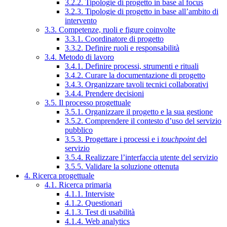
3.2.2. Tipologie di progetto in base al focus
3.2.3. Tipologie di progetto in base all’ambito di
intervento
3.3. Competenze, ruoli e figure coinvolte
3.3.1. Coordinatore di progetto
3.3.2. Definire ruoli e responsabilità
3.4. Metodo di lavoro
3.4.1. Definire processi, strumenti e rituali
3.4.2. Curare la documentazione di progetto
3.4.3. Organizzare tavoli tecnici collaborativi
3.4.4. Prendere decisioni
3.5. Il processo progettuale
3.5.1. Organizzare il progetto e la sua gestione
3.5.2. Comprendere il contesto d’uso del servizio
pubblico
3.5.3. Progettare i processi e i
touchpoint
del
servizio
3.5.4. Realizzare l’interfaccia utente del servizio
3.5.5. Validare la soluzione ottenuta
4. Ricerca progettuale
4.1. Ricerca primaria
4.1.1. Interviste
4.1.2. Questionari
4.1.3. Test di usabilità
4.1.4. Web analytics