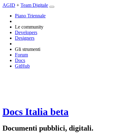
AGID
+
Team Digitale
Piano Triennale
Le community
Developers
Designers
Gli strumenti
Forum
Docs
GitHub
Docs Italia
beta
Documenti pubblici, digitali.