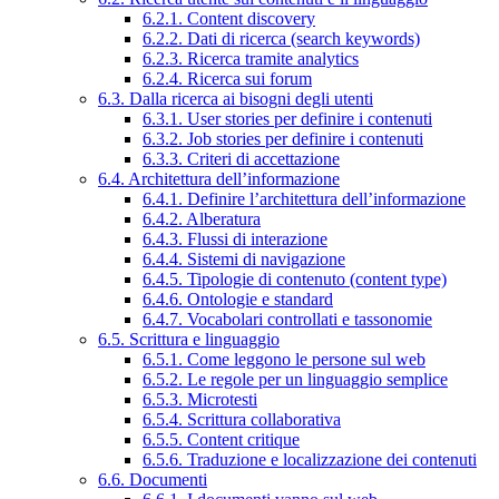
6.2.1. Content discovery
6.2.2. Dati di ricerca (search keywords)
6.2.3. Ricerca tramite analytics
6.2.4. Ricerca sui forum
6.3. Dalla ricerca ai bisogni degli utenti
6.3.1. User stories per definire i contenuti
6.3.2. Job stories per definire i contenuti
6.3.3. Criteri di accettazione
6.4. Architettura dell’informazione
6.4.1. Definire l’architettura dell’informazione
6.4.2. Alberatura
6.4.3. Flussi di interazione
6.4.4. Sistemi di navigazione
6.4.5. Tipologie di contenuto (content type)
6.4.6. Ontologie e standard
6.4.7. Vocabolari controllati e tassonomie
6.5. Scrittura e linguaggio
6.5.1. Come leggono le persone sul web
6.5.2. Le regole per un linguaggio semplice
6.5.3. Microtesti
6.5.4. Scrittura collaborativa
6.5.5. Content critique
6.5.6. Traduzione e localizzazione dei contenuti
6.6. Documenti