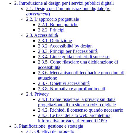
2. Introduzione al design per i servizi pubblici digitali
2.1. Design per l’amministrazione digitale (
e-
government
)
2.2. L’approccio progettuale
2.2.1. Buone pratiche
2.2.2. Principi
2.3. Accessibilità
2.3.1. Definizione
2.3.2. Accessibilità by design
2.3.3. Principi per l’accessibilità
2.3.4. Linee guida e criteri di successo
2.3.5. Come rilasciare una dichiarazione di
accessibilità
2.3.6. Meccanismo di feedback e procedura di
attuazione
2.3.7. Obiettivi accessibilità
2.3.8. Normativa e approfondimenti
2.4. Privacy
2.4.1. Come rispettare la privacy sin dalla
progettazione di un sito o servizio digitale
2.4.2. Richiedi il consenso quando necessario
2.4.3. Le basi del sito web: architettura,
informativa privacy, riferimenti DPO
3. Pianificazione, gestione e strategia
3.1. Obiettivi del progetto