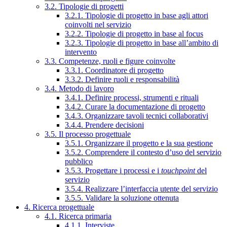
3.2. Tipologie di progetti
3.2.1. Tipologie di progetto in base agli attori
coinvolti nel servizio
3.2.2. Tipologie di progetto in base al focus
3.2.3. Tipologie di progetto in base all’ambito di
intervento
3.3. Competenze, ruoli e figure coinvolte
3.3.1. Coordinatore di progetto
3.3.2. Definire ruoli e responsabilità
3.4. Metodo di lavoro
3.4.1. Definire processi, strumenti e rituali
3.4.2. Curare la documentazione di progetto
3.4.3. Organizzare tavoli tecnici collaborativi
3.4.4. Prendere decisioni
3.5. Il processo progettuale
3.5.1. Organizzare il progetto e la sua gestione
3.5.2. Comprendere il contesto d’uso del servizio
pubblico
3.5.3. Progettare i processi e i
touchpoint
del
servizio
3.5.4. Realizzare l’interfaccia utente del servizio
3.5.5. Validare la soluzione ottenuta
4. Ricerca progettuale
4.1. Ricerca primaria
4.1.1. Interviste