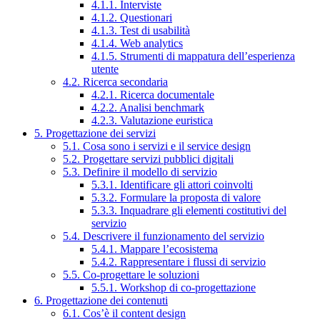
4.1.1. Interviste
4.1.2. Questionari
4.1.3. Test di usabilità
4.1.4. Web analytics
4.1.5. Strumenti di mappatura dell’esperienza
utente
4.2. Ricerca secondaria
4.2.1. Ricerca documentale
4.2.2. Analisi benchmark
4.2.3. Valutazione euristica
5. Progettazione dei servizi
5.1. Cosa sono i servizi e il service design
5.2. Progettare servizi pubblici digitali
5.3. Definire il modello di servizio
5.3.1. Identificare gli attori coinvolti
5.3.2. Formulare la proposta di valore
5.3.3. Inquadrare gli elementi costitutivi del
servizio
5.4. Descrivere il funzionamento del servizio
5.4.1. Mappare l’ecosistema
5.4.2. Rappresentare i flussi di servizio
5.5. Co-progettare le soluzioni
5.5.1. Workshop di co-progettazione
6. Progettazione dei contenuti
6.1. Cos’è il content design