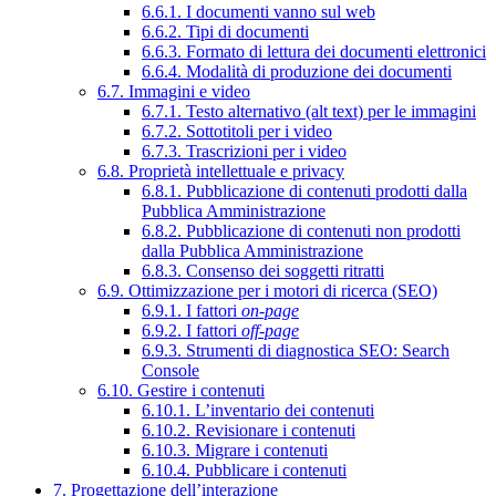
6.6.1. I documenti vanno sul web
6.6.2. Tipi di documenti
6.6.3. Formato di lettura dei documenti elettronici
6.6.4. Modalità di produzione dei documenti
6.7. Immagini e video
6.7.1. Testo alternativo (alt text) per le immagini
6.7.2. Sottotitoli per i video
6.7.3. Trascrizioni per i video
6.8. Proprietà intellettuale e privacy
6.8.1. Pubblicazione di contenuti prodotti dalla
Pubblica Amministrazione
6.8.2. Pubblicazione di contenuti non prodotti
dalla Pubblica Amministrazione
6.8.3. Consenso dei soggetti ritratti
6.9. Ottimizzazione per i motori di ricerca (SEO)
6.9.1. I fattori
on-page
6.9.2. I fattori
off-page
6.9.3. Strumenti di diagnostica SEO: Search
Console
6.10. Gestire i contenuti
6.10.1. L’inventario dei contenuti
6.10.2. Revisionare i contenuti
6.10.3. Migrare i contenuti
6.10.4. Pubblicare i contenuti
7. Progettazione dell’interazione