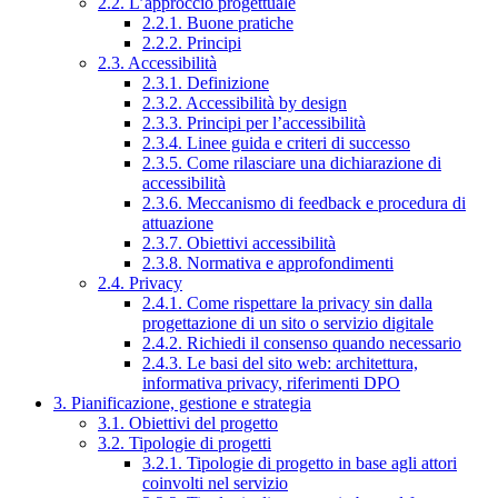
2.2. L’approccio progettuale
2.2.1. Buone pratiche
2.2.2. Principi
2.3. Accessibilità
2.3.1. Definizione
2.3.2. Accessibilità by design
2.3.3. Principi per l’accessibilità
2.3.4. Linee guida e criteri di successo
2.3.5. Come rilasciare una dichiarazione di
accessibilità
2.3.6. Meccanismo di feedback e procedura di
attuazione
2.3.7. Obiettivi accessibilità
2.3.8. Normativa e approfondimenti
2.4. Privacy
2.4.1. Come rispettare la privacy sin dalla
progettazione di un sito o servizio digitale
2.4.2. Richiedi il consenso quando necessario
2.4.3. Le basi del sito web: architettura,
informativa privacy, riferimenti DPO
3. Pianificazione, gestione e strategia
3.1. Obiettivi del progetto
3.2. Tipologie di progetti
3.2.1. Tipologie di progetto in base agli attori
coinvolti nel servizio