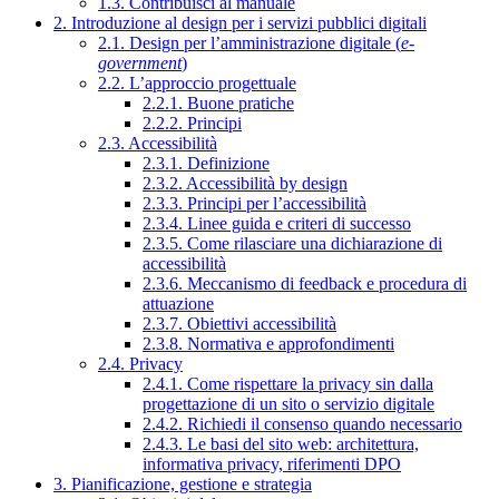
1.3. Contribuisci al manuale
2. Introduzione al design per i servizi pubblici digitali
2.1. Design per l’amministrazione digitale (
e-
government
)
2.2. L’approccio progettuale
2.2.1. Buone pratiche
2.2.2. Principi
2.3. Accessibilità
2.3.1. Definizione
2.3.2. Accessibilità by design
2.3.3. Principi per l’accessibilità
2.3.4. Linee guida e criteri di successo
2.3.5. Come rilasciare una dichiarazione di
accessibilità
2.3.6. Meccanismo di feedback e procedura di
attuazione
2.3.7. Obiettivi accessibilità
2.3.8. Normativa e approfondimenti
2.4. Privacy
2.4.1. Come rispettare la privacy sin dalla
progettazione di un sito o servizio digitale
2.4.2. Richiedi il consenso quando necessario
2.4.3. Le basi del sito web: architettura,
informativa privacy, riferimenti DPO
3. Pianificazione, gestione e strategia