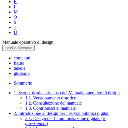
E
I
M
O
S
T
U
Manuale operativo di design
indici e glossario
contenuti
figure
tabelle
glossario
Sommario
1. Scopo, destinatari e uso del Manuale operativo di design
1.1. Versionamento e storico
1.2. Consultazione del manuale
1.3. Contribuisci al manuale
2. Introduzione al design per i servizi pubblici digitali
2.1. Design per l’amministrazione digitale (
e-
government
)