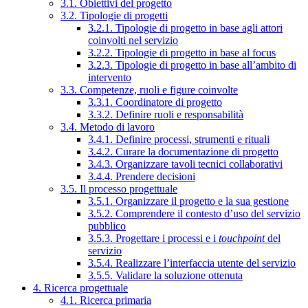
3.1. Obiettivi del progetto
3.2. Tipologie di progetti
3.2.1. Tipologie di progetto in base agli attori
coinvolti nel servizio
3.2.2. Tipologie di progetto in base al focus
3.2.3. Tipologie di progetto in base all’ambito di
intervento
3.3. Competenze, ruoli e figure coinvolte
3.3.1. Coordinatore di progetto
3.3.2. Definire ruoli e responsabilità
3.4. Metodo di lavoro
3.4.1. Definire processi, strumenti e rituali
3.4.2. Curare la documentazione di progetto
3.4.3. Organizzare tavoli tecnici collaborativi
3.4.4. Prendere decisioni
3.5. Il processo progettuale
3.5.1. Organizzare il progetto e la sua gestione
3.5.2. Comprendere il contesto d’uso del servizio
pubblico
3.5.3. Progettare i processi e i
touchpoint
del
servizio
3.5.4. Realizzare l’interfaccia utente del servizio
3.5.5. Validare la soluzione ottenuta
4. Ricerca progettuale
4.1. Ricerca primaria