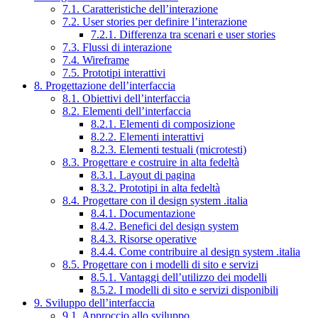
7.1. Caratteristiche dell’interazione
7.2. User stories per definire l’interazione
7.2.1. Differenza tra scenari e user stories
7.3. Flussi di interazione
7.4. Wireframe
7.5. Prototipi interattivi
8. Progettazione dell’interfaccia
8.1. Obiettivi dell’interfaccia
8.2. Elementi dell’interfaccia
8.2.1. Elementi di composizione
8.2.2. Elementi interattivi
8.2.3. Elementi testuali (microtesti)
8.3. Progettare e costruire in alta fedeltà
8.3.1. Layout di pagina
8.3.2. Prototipi in alta fedeltà
8.4. Progettare con il design system .italia
8.4.1. Documentazione
8.4.2. Benefici del design system
8.4.3. Risorse operative
8.4.4. Come contribuire al design system .italia
8.5. Progettare con i modelli di sito e servizi
8.5.1. Vantaggi dell’utilizzo dei modelli
8.5.2. I modelli di sito e servizi disponibili
9. Sviluppo dell’interfaccia
9.1. Approccio allo sviluppo