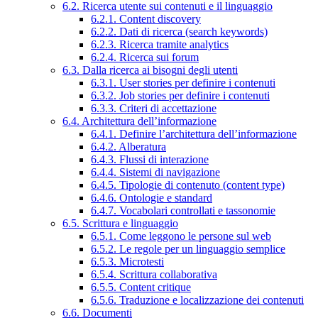
6.2. Ricerca utente sui contenuti e il linguaggio
6.2.1. Content discovery
6.2.2. Dati di ricerca (search keywords)
6.2.3. Ricerca tramite analytics
6.2.4. Ricerca sui forum
6.3. Dalla ricerca ai bisogni degli utenti
6.3.1. User stories per definire i contenuti
6.3.2. Job stories per definire i contenuti
6.3.3. Criteri di accettazione
6.4. Architettura dell’informazione
6.4.1. Definire l’architettura dell’informazione
6.4.2. Alberatura
6.4.3. Flussi di interazione
6.4.4. Sistemi di navigazione
6.4.5. Tipologie di contenuto (content type)
6.4.6. Ontologie e standard
6.4.7. Vocabolari controllati e tassonomie
6.5. Scrittura e linguaggio
6.5.1. Come leggono le persone sul web
6.5.2. Le regole per un linguaggio semplice
6.5.3. Microtesti
6.5.4. Scrittura collaborativa
6.5.5. Content critique
6.5.6. Traduzione e localizzazione dei contenuti
6.6. Documenti