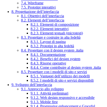
7.4. Wireframe
7.5. Prototipi interattivi
8. Progettazione dell’interfaccia
8.1. Obiettivi dell’interfaccia
8.2. Elementi dell’interfaccia
8.2.1. Elementi di composizione
8.2.2. Elementi interattivi
8.2.3. Elementi testuali (microtesti)
8.3. Progettare e costruire in alta fedeltà
8.3.1. Layout di pagina
8.3.2. Prototipi in alta fedeltà
8.4. Progettare con il design system .italia
8.4.1. Documentazione
8.4.2. Benefici del design system
8.4.3. Risorse operative
8.4.4. Come contribuire al design system .italia
8.5. Progettare con i modelli di sito e servizi
8.5.1. Vantaggi dell’utilizzo dei modelli
8.5.2. I modelli di sito e servizi disponibili
9. Sviluppo dell’interfaccia
9.1. Approccio allo sviluppo
9.1.1. Attività preliminari
9.1.2. Web design responsivo e accessibile
9.1.3. Mobile first
9.1.4. Progressive enhancement e Graceful