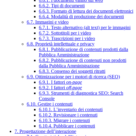
6.6.1. I documenti vanno sul web
6.6.2. Tipi di documenti
6.6.3. Formato di lettura dei documenti elettronici
6.6.4. Modalità di produzione dei documenti
6.7. Immagini e video
6.7.1. Testo alternativo (alt text) per le immagini
6.7.2. Sottotitoli per i video
6.7.3. Trascrizioni per i video
6.8. Proprietà intellettuale e privacy
6.8.1. Pubblicazione di contenuti prodotti dalla
Pubblica Amministrazione
6.8.2. Pubblicazione di contenuti non prodotti
dalla Pubblica Amministrazione
6.8.3. Consenso dei soggetti ritratti
6.9. Ottimizzazione per i motori di ricerca (SEO)
6.9.1. I fattori
on-page
6.9.2. I fattori
off-page
6.9.3. Strumenti di diagnostica SEO: Search
Console
6.10. Gestire i contenuti
6.10.1. L’inventario dei contenuti
6.10.2. Revisionare i contenuti
6.10.3. Migrare i contenuti
6.10.4. Pubblicare i contenuti
7. Progettazione dell’interazione