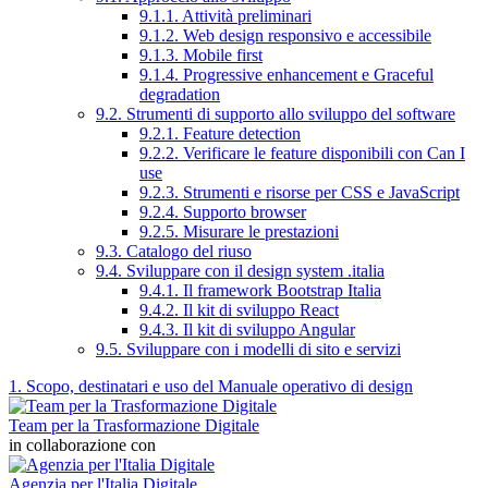
9.1.1. Attività preliminari
9.1.2. Web design responsivo e accessibile
9.1.3. Mobile first
9.1.4. Progressive enhancement e Graceful
degradation
9.2. Strumenti di supporto allo sviluppo del software
9.2.1. Feature detection
9.2.2. Verificare le feature disponibili con Can I
use
9.2.3. Strumenti e risorse per CSS e JavaScript
9.2.4. Supporto browser
9.2.5. Misurare le prestazioni
9.3. Catalogo del riuso
9.4. Sviluppare con il design system .italia
9.4.1. Il framework Bootstrap Italia
9.4.2. Il kit di sviluppo React
9.4.3. Il kit di sviluppo Angular
9.5. Sviluppare con i modelli di sito e servizi
1. Scopo, destinatari e uso del Manuale operativo di design
Team per la Trasformazione Digitale
in collaborazione con
Agenzia per l'Italia Digitale