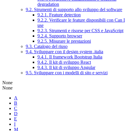
degradation
9.2. Strumenti di supporto allo sviluppo del software
9.2.1. Feature detection
9.2.2. Verificare le feature disponibili con Can I
use
9.2.3. Strumenti e risorse per CSS e JavaScript
9.2.4. Supporto browser
9.2.5. Misurare le prestazioni
9.3. Catalogo del riuso
9.4. Sviluppare con il design system .italia
9.4.1. Il framework Bootstrap Italia
9.4.2. Il kit di sviluppo React
9.4.3. Il kit di sviluppo Angular
9.5. Sviluppare con i modelli di sito e servizi
None
None
A
B
C
D
E
I
M