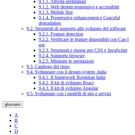
9.1.1. Attività preliminari
9.1.2. Web design responsivo e accessibile
9.1.3. Mobile first
9.1.4. Progressive enhancement e Graceful
degradation
9.2. Strumenti di supporto allo sviluppo del software
9.2.1. Feature detection
9.2.2. Verificare le feature disponibili con Can I
use
9.2.3. Strumenti e risorse per CSS e JavaScript
9.2.4. Supporto browser
9.2.5. Misurare le prestazioni
9.3. Catalogo del riuso
9.4. Sviluppare con il design system .italia
9.4.1. Il framework Bootstrap Italia
9.4.2. Il kit di sviluppo React
9.4.3. Il kit di sviluppo Angular
9.5. Sviluppare con i modelli di sito e servizi
glossario
A
B
C
D