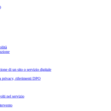
)
ilità
azione
ione di un sito o servizio digitale
va privacy, riferimenti DPO
olti nel servizio
ntervento