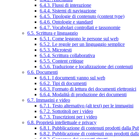
6.4.3. Flussi di interazione
6.4.4. Sistemi di navigazione
6.4.5. Tipologie di contenuto (content type)
6.4.6. Ontologie e standard
6.4.7. Vocabolari controllati e tassonomie
6.5. Scrittura e linguaggio
6.5.1. Come leggono le persone sul web
6.5.2. Le regole per un linguaggio semplice
6.5.3. Microtesti
6.5.4. Scrittura collaborativa
6.5.5. Content critique
6.5.6. Traduzione e localizzazione dei contenuti
6.6. Documenti
6.6.1. I documenti vanno sul web
6.6.2. Tipi di documenti
6.6.3. Formato di lettura dei documenti elettronici
6.6.4. Modalità di produzione dei documenti
6.7. Immagini e video
6.7.1. Testo alternativo (alt text) per le immagini
6.7.2. Sottotitoli per i video
6.7.3. Trascrizioni per i video
6.8. Proprietà intellettuale e privacy
6.8.1. Pubblicazione di contenuti prodotti dalla P
6.8.2. Pubblicazione di contenuti non prodotti dal