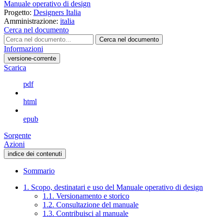
Manuale operativo di design
Progetto:
Designers Italia
Amministrazione:
italia
Cerca nel documento
Cerca nel documento
Informazioni
versione-corrente
Scarica
pdf
html
epub
Sorgente
Azioni
indice dei contenuti
Sommario
1. Scopo, destinatari e uso del Manuale operativo di design
1.1. Versionamento e storico
1.2. Consultazione del manuale
1.3. Contribuisci al manuale