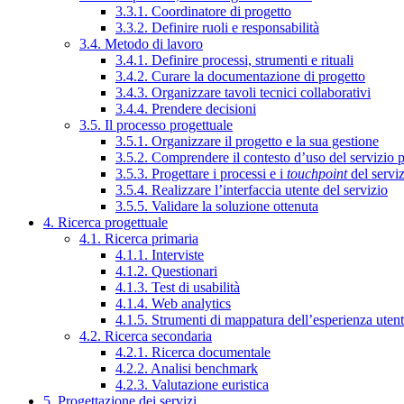
3.3.1. Coordinatore di progetto
3.3.2. Definire ruoli e responsabilità
3.4. Metodo di lavoro
3.4.1. Definire processi, strumenti e rituali
3.4.2. Curare la documentazione di progetto
3.4.3. Organizzare tavoli tecnici collaborativi
3.4.4. Prendere decisioni
3.5. Il processo progettuale
3.5.1. Organizzare il progetto e la sua gestione
3.5.2. Comprendere il contesto d’uso del servizio 
3.5.3. Progettare i processi e i
touchpoint
del servi
3.5.4. Realizzare l’interfaccia utente del servizio
3.5.5. Validare la soluzione ottenuta
4. Ricerca progettuale
4.1. Ricerca primaria
4.1.1. Interviste
4.1.2. Questionari
4.1.3. Test di usabilità
4.1.4. Web analytics
4.1.5. Strumenti di mappatura dell’esperienza uten
4.2. Ricerca secondaria
4.2.1. Ricerca documentale
4.2.2. Analisi benchmark
4.2.3. Valutazione euristica
5. Progettazione dei servizi