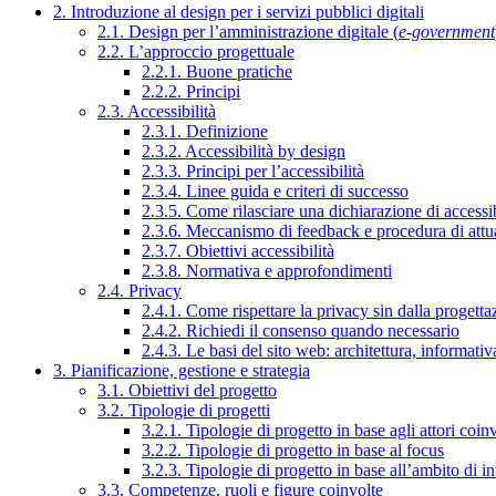
2. Introduzione al design per i servizi pubblici digitali
2.1. Design per l’amministrazione digitale (
e-government
2.2. L’approccio progettuale
2.2.1. Buone pratiche
2.2.2. Principi
2.3. Accessibilità
2.3.1. Definizione
2.3.2. Accessibilità by design
2.3.3. Principi per l’accessibilità
2.3.4. Linee guida e criteri di successo
2.3.5. Come rilasciare una dichiarazione di accessib
2.3.6. Meccanismo di feedback e procedura di attu
2.3.7. Obiettivi accessibilità
2.3.8. Normativa e approfondimenti
2.4. Privacy
2.4.1. Come rispettare la privacy sin dalla progettaz
2.4.2. Richiedi il consenso quando necessario
2.4.3. Le basi del sito web: architettura, informati
3. Pianificazione, gestione e strategia
3.1. Obiettivi del progetto
3.2. Tipologie di progetti
3.2.1. Tipologie di progetto in base agli attori coinv
3.2.2. Tipologie di progetto in base al focus
3.2.3. Tipologie di progetto in base all’ambito di i
3.3. Competenze, ruoli e figure coinvolte