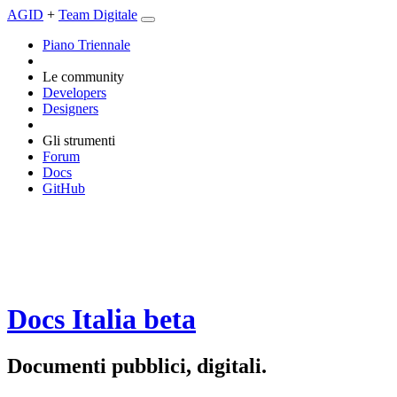
AGID
+
Team Digitale
Piano Triennale
Le community
Developers
Designers
Gli strumenti
Forum
Docs
GitHub
Docs Italia
beta
Documenti pubblici, digitali.