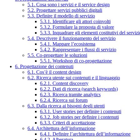
5.1. Cosa sono i servizi e il service design
5.2. Progettare servizi pubblici digitali
5.3. Definire il modello di servizio
5.3.1. Identificare gli attori coinvolti
5.3.2. Formulare la proposta di valore
5.3.3. Inquadrare gli elementi costitutivi del serviz
5.4. Descrivere il funzionamento del servizio
5.4.1. Mappare l’ecosistema
5.4.2. Rappresentare i flussi di servizio
5.5. Co-progettare le soluzioni
5.5.1. Workshop di co-progettazione
6. Progettazione dei contenuti
6.1. Cos’è il content design
6.2. Ricerca utente sui contenuti e il linguaggio
6.2.1. Content discovery
6.2.2. Dati di ricerca (search keywords)
6.2.3. Ricerca tramite analytics
6.2.4. Ricerca sui forum
6.3. Dalla ricerca ai bisogni degli utenti
6.3.1. User stories per definire i contenuti
6.3.2. Job stories per definire i contenuti
6.3.3. Criteri di accettazione
6.4. Architettura dell’informazione
6.4.1. Definire l’architettura dell’informazione
6.4.2. Alberatura