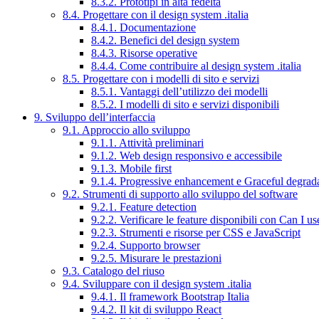
8.3.2. Prototipi in alta fedeltà
8.4. Progettare con il design system .italia
8.4.1. Documentazione
8.4.2. Benefici del design system
8.4.3. Risorse operative
8.4.4. Come contribuire al design system .italia
8.5. Progettare con i modelli di sito e servizi
8.5.1. Vantaggi dell’utilizzo dei modelli
8.5.2. I modelli di sito e servizi disponibili
9. Sviluppo dell’interfaccia
9.1. Approccio allo sviluppo
9.1.1. Attività preliminari
9.1.2. Web design responsivo e accessibile
9.1.3. Mobile first
9.1.4. Progressive enhancement e Graceful degrad
9.2. Strumenti di supporto allo sviluppo del software
9.2.1. Feature detection
9.2.2. Verificare le feature disponibili con Can I us
9.2.3. Strumenti e risorse per CSS e JavaScript
9.2.4. Supporto browser
9.2.5. Misurare le prestazioni
9.3. Catalogo del riuso
9.4. Sviluppare con il design system .italia
9.4.1. Il framework Bootstrap Italia
9.4.2. Il kit di sviluppo React