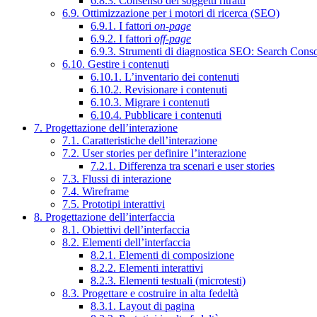
6.8.3. Consenso dei soggetti ritratti
6.9. Ottimizzazione per i motori di ricerca (SEO)
6.9.1. I fattori
on-page
6.9.2. I fattori
off-page
6.9.3. Strumenti di diagnostica SEO: Search Cons
6.10. Gestire i contenuti
6.10.1. L’inventario dei contenuti
6.10.2. Revisionare i contenuti
6.10.3. Migrare i contenuti
6.10.4. Pubblicare i contenuti
7. Progettazione dell’interazione
7.1. Caratteristiche dell’interazione
7.2. User stories per definire l’interazione
7.2.1. Differenza tra scenari e user stories
7.3. Flussi di interazione
7.4. Wireframe
7.5. Prototipi interattivi
8. Progettazione dell’interfaccia
8.1. Obiettivi dell’interfaccia
8.2. Elementi dell’interfaccia
8.2.1. Elementi di composizione
8.2.2. Elementi interattivi
8.2.3. Elementi testuali (microtesti)
8.3. Progettare e costruire in alta fedeltà
8.3.1. Layout di pagina