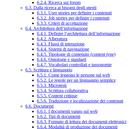
6.2.4. Ricerca sui forum
6.3. Dalla ricerca ai bisogni degli utenti
6.3.1. User stories per definire i contenuti
6.3.2. Job stories per definire i contenuti
6.3.3. Criteri di accettazione
6.4. Architettura dell’informazione
6.4.1. Definire l’architettura dell’informazione
6.4.2. Alberatura
6.4.3. Flussi di interazione
6.4.4. Sistemi di navigazione
6.4.5. Tipologie di contenuto (content type)
6.4.6. Ontologie e standard
6.4.7. Vocabolari controllati e tassonomie
6.5. Scrittura e linguaggio
6.5.1. Come leggono le persone sul web
6.5.2. Le regole per un linguaggio semplice
6.5.3. Microtesti
6.5.4. Scrittura collaborativa
6.5.5. Content critique
6.5.6. Traduzione e localizzazione dei contenuti
6.6. Documenti
6.6.1. I documenti vanno sul web
6.6.2. Tipi di documenti
6.6.3. Formato di lettura dei documenti elettronici
6.6.4. Modalità di produzione dei documenti