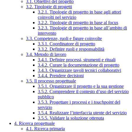
3.1. Obiettivi del progetto
3.2. Tipologie di progetti
3.2.1. Tipologie di progetto in base agli attori
coinvolti nel servizio
3.2.2. Tipologie di progetto in base al focus
3.2.3. Tipologie di progetto in base all’ambito di
intervento
3.3. Competenze, ruoli e figure coinvolte
3.3.1. Coordinatore di progetto
3.3.2. Definire ruoli e responsabilità
3.4. Metodo di lavoro
3.4.1. Definire processi, strumenti e rituali
3.4.2. Curare la documentazione di progetto
3.4.3. Organizzare tavoli tecnici collaborativi
3.4.4. Prendere decisioni
3.5. Il processo progettuale
3.5.1. Organizzare il progetto e la sua gestione
3.5.2. Comprendere il contesto d’uso del servizio
pubblico
3.5.3. Progettare i processi e i
touchpoint
del
servizio
3.5.4. Realizzare l’interfaccia utente del servizio
3.5.5. Validare la soluzione ottenuta
4. Ricerca progettuale
4.1. Ricerca primaria