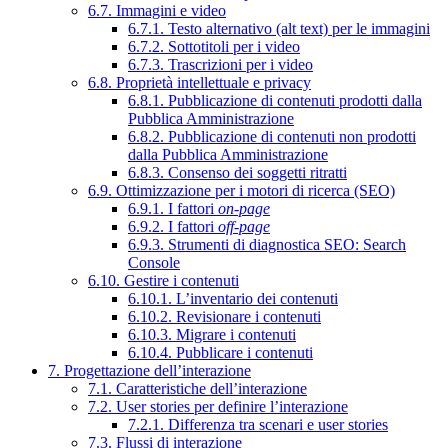
6.7. Immagini e video
6.7.1. Testo alternativo (alt text) per le immagini
6.7.2. Sottotitoli per i video
6.7.3. Trascrizioni per i video
6.8. Proprietà intellettuale e privacy
6.8.1. Pubblicazione di contenuti prodotti dalla
Pubblica Amministrazione
6.8.2. Pubblicazione di contenuti non prodotti
dalla Pubblica Amministrazione
6.8.3. Consenso dei soggetti ritratti
6.9. Ottimizzazione per i motori di ricerca (SEO)
6.9.1. I fattori
on-page
6.9.2. I fattori
off-page
6.9.3. Strumenti di diagnostica SEO: Search
Console
6.10. Gestire i contenuti
6.10.1. L’inventario dei contenuti
6.10.2. Revisionare i contenuti
6.10.3. Migrare i contenuti
6.10.4. Pubblicare i contenuti
7. Progettazione dell’interazione
7.1. Caratteristiche dell’interazione
7.2. User stories per definire l’interazione
7.2.1. Differenza tra scenari e user stories
7.3. Flussi di interazione