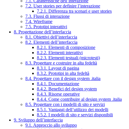
7.1. Caratteristiche dell’interazione
7.2. User stories per definire l’interazione
7.2.1. Differenza tra scenari e user stories
7.3. Flussi di interazione
7.4. Wireframe
7.5. Prototipi interattivi
8. Progettazione dell’interfaccia
8.1. Obiettivi dell’interfaccia
8.2. Elementi dell’interfaccia
8.2.1. Elementi di composizione
8.2.2. Elementi interattivi
8.2.3. Elementi testuali (microtesti)
8.3. Progettare e costruire in alta fedeltà
8.3.1. Layout di pagina
8.3.2. Prototipi in alta fedeltà
8.4. Progettare con il design system .italia
8.4.1. Documentazione
8.4.2. Benefici del design system
8.4.3. Risorse operative
8.4.4. Come contribuire al design system .italia
8.5. Progettare con i modelli di sito e servizi
8.5.1. Vantaggi dell’utilizzo dei modelli
8.5.2. I modelli di sito e servizi disponibili
9. Sviluppo dell’interfaccia
9.1. Approccio allo sviluppo