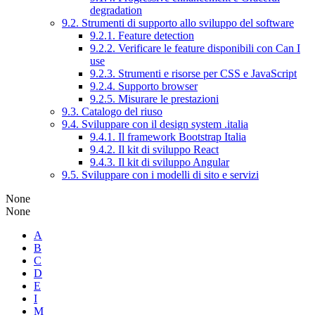
degradation
9.2. Strumenti di supporto allo sviluppo del software
9.2.1. Feature detection
9.2.2. Verificare le feature disponibili con Can I
use
9.2.3. Strumenti e risorse per CSS e JavaScript
9.2.4. Supporto browser
9.2.5. Misurare le prestazioni
9.3. Catalogo del riuso
9.4. Sviluppare con il design system .italia
9.4.1. Il framework Bootstrap Italia
9.4.2. Il kit di sviluppo React
9.4.3. Il kit di sviluppo Angular
9.5. Sviluppare con i modelli di sito e servizi
None
None
A
B
C
D
E
I
M