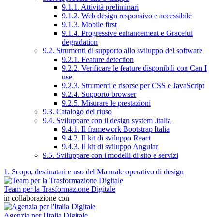
9.1.1. Attività preliminari
9.1.2. Web design responsivo e accessibile
9.1.3. Mobile first
9.1.4. Progressive enhancement e Graceful
degradation
9.2. Strumenti di supporto allo sviluppo del software
9.2.1. Feature detection
9.2.2. Verificare le feature disponibili con Can I
use
9.2.3. Strumenti e risorse per CSS e JavaScript
9.2.4. Supporto browser
9.2.5. Misurare le prestazioni
9.3. Catalogo del riuso
9.4. Sviluppare con il design system .italia
9.4.1. Il framework Bootstrap Italia
9.4.2. Il kit di sviluppo React
9.4.3. Il kit di sviluppo Angular
9.5. Sviluppare con i modelli di sito e servizi
1. Scopo, destinatari e uso del Manuale operativo di design
Team per la Trasformazione Digitale
in collaborazione con
Agenzia per l'Italia Digitale