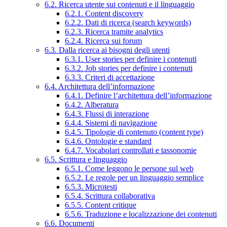
6.2. Ricerca utente sui contenuti e il linguaggio
6.2.1. Content discovery
6.2.2. Dati di ricerca (search keywords)
6.2.3. Ricerca tramite analytics
6.2.4. Ricerca sui forum
6.3. Dalla ricerca ai bisogni degli utenti
6.3.1. User stories per definire i contenuti
6.3.2. Job stories per definire i contenuti
6.3.3. Criteri di accettazione
6.4. Architettura dell’informazione
6.4.1. Definire l’architettura dell’informazione
6.4.2. Alberatura
6.4.3. Flussi di interazione
6.4.4. Sistemi di navigazione
6.4.5. Tipologie di contenuto (content type)
6.4.6. Ontologie e standard
6.4.7. Vocabolari controllati e tassonomie
6.5. Scrittura e linguaggio
6.5.1. Come leggono le persone sul web
6.5.2. Le regole per un linguaggio semplice
6.5.3. Microtesti
6.5.4. Scrittura collaborativa
6.5.5. Content critique
6.5.6. Traduzione e localizzazione dei contenuti
6.6. Documenti