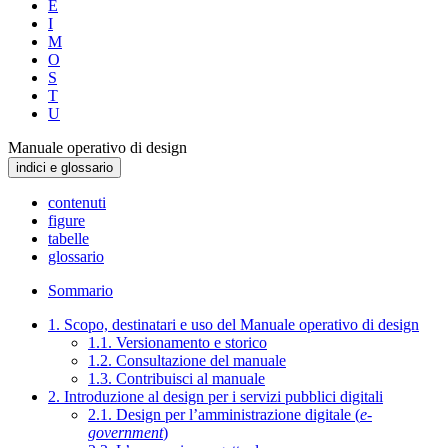
E
I
M
O
S
T
U
Manuale operativo di design
indici e glossario
contenuti
figure
tabelle
glossario
Sommario
1. Scopo, destinatari e uso del Manuale operativo di design
1.1. Versionamento e storico
1.2. Consultazione del manuale
1.3. Contribuisci al manuale
2. Introduzione al design per i servizi pubblici digitali
2.1. Design per l’amministrazione digitale (
e-
government
)