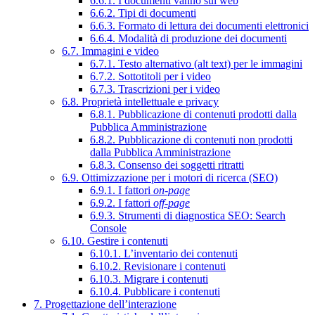
6.6.1. I documenti vanno sul web
6.6.2. Tipi di documenti
6.6.3. Formato di lettura dei documenti elettronici
6.6.4. Modalità di produzione dei documenti
6.7. Immagini e video
6.7.1. Testo alternativo (alt text) per le immagini
6.7.2. Sottotitoli per i video
6.7.3. Trascrizioni per i video
6.8. Proprietà intellettuale e privacy
6.8.1. Pubblicazione di contenuti prodotti dalla
Pubblica Amministrazione
6.8.2. Pubblicazione di contenuti non prodotti
dalla Pubblica Amministrazione
6.8.3. Consenso dei soggetti ritratti
6.9. Ottimizzazione per i motori di ricerca (SEO)
6.9.1. I fattori
on-page
6.9.2. I fattori
off-page
6.9.3. Strumenti di diagnostica SEO: Search
Console
6.10. Gestire i contenuti
6.10.1. L’inventario dei contenuti
6.10.2. Revisionare i contenuti
6.10.3. Migrare i contenuti
6.10.4. Pubblicare i contenuti
7. Progettazione dell’interazione