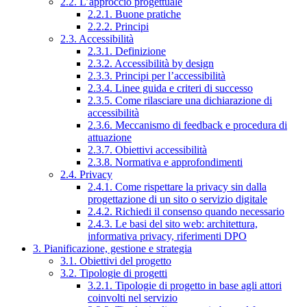
2.2. L’approccio progettuale
2.2.1. Buone pratiche
2.2.2. Principi
2.3. Accessibilità
2.3.1. Definizione
2.3.2. Accessibilità by design
2.3.3. Principi per l’accessibilità
2.3.4. Linee guida e criteri di successo
2.3.5. Come rilasciare una dichiarazione di
accessibilità
2.3.6. Meccanismo di feedback e procedura di
attuazione
2.3.7. Obiettivi accessibilità
2.3.8. Normativa e approfondimenti
2.4. Privacy
2.4.1. Come rispettare la privacy sin dalla
progettazione di un sito o servizio digitale
2.4.2. Richiedi il consenso quando necessario
2.4.3. Le basi del sito web: architettura,
informativa privacy, riferimenti DPO
3. Pianificazione, gestione e strategia
3.1. Obiettivi del progetto
3.2. Tipologie di progetti
3.2.1. Tipologie di progetto in base agli attori
coinvolti nel servizio