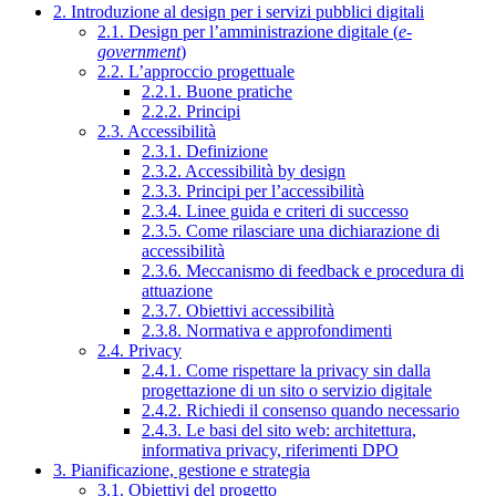
2. Introduzione al design per i servizi pubblici digitali
2.1. Design per l’amministrazione digitale (
e-
government
)
2.2. L’approccio progettuale
2.2.1. Buone pratiche
2.2.2. Principi
2.3. Accessibilità
2.3.1. Definizione
2.3.2. Accessibilità by design
2.3.3. Principi per l’accessibilità
2.3.4. Linee guida e criteri di successo
2.3.5. Come rilasciare una dichiarazione di
accessibilità
2.3.6. Meccanismo di feedback e procedura di
attuazione
2.3.7. Obiettivi accessibilità
2.3.8. Normativa e approfondimenti
2.4. Privacy
2.4.1. Come rispettare la privacy sin dalla
progettazione di un sito o servizio digitale
2.4.2. Richiedi il consenso quando necessario
2.4.3. Le basi del sito web: architettura,
informativa privacy, riferimenti DPO
3. Pianificazione, gestione e strategia
3.1. Obiettivi del progetto