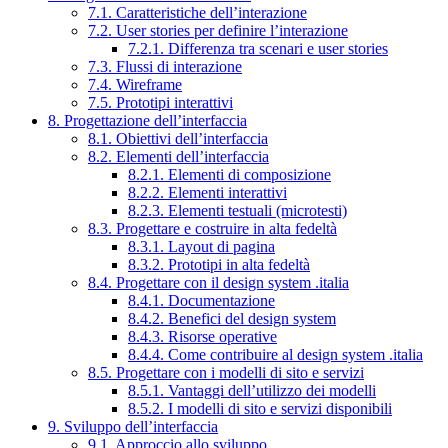
7.1. Caratteristiche dell’interazione
7.2. User stories per definire l’interazione
7.2.1. Differenza tra scenari e user stories
7.3. Flussi di interazione
7.4. Wireframe
7.5. Prototipi interattivi
8. Progettazione dell’interfaccia
8.1. Obiettivi dell’interfaccia
8.2. Elementi dell’interfaccia
8.2.1. Elementi di composizione
8.2.2. Elementi interattivi
8.2.3. Elementi testuali (microtesti)
8.3. Progettare e costruire in alta fedeltà
8.3.1. Layout di pagina
8.3.2. Prototipi in alta fedeltà
8.4. Progettare con il design system .italia
8.4.1. Documentazione
8.4.2. Benefici del design system
8.4.3. Risorse operative
8.4.4. Come contribuire al design system .italia
8.5. Progettare con i modelli di sito e servizi
8.5.1. Vantaggi dell’utilizzo dei modelli
8.5.2. I modelli di sito e servizi disponibili
9. Sviluppo dell’interfaccia
9.1. Approccio allo sviluppo