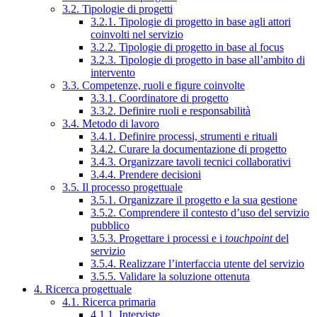
3.2. Tipologie di progetti
3.2.1. Tipologie di progetto in base agli attori
coinvolti nel servizio
3.2.2. Tipologie di progetto in base al focus
3.2.3. Tipologie di progetto in base all’ambito di
intervento
3.3. Competenze, ruoli e figure coinvolte
3.3.1. Coordinatore di progetto
3.3.2. Definire ruoli e responsabilità
3.4. Metodo di lavoro
3.4.1. Definire processi, strumenti e rituali
3.4.2. Curare la documentazione di progetto
3.4.3. Organizzare tavoli tecnici collaborativi
3.4.4. Prendere decisioni
3.5. Il processo progettuale
3.5.1. Organizzare il progetto e la sua gestione
3.5.2. Comprendere il contesto d’uso del servizio
pubblico
3.5.3. Progettare i processi e i
touchpoint
del
servizio
3.5.4. Realizzare l’interfaccia utente del servizio
3.5.5. Validare la soluzione ottenuta
4. Ricerca progettuale
4.1. Ricerca primaria
4.1.1. Interviste