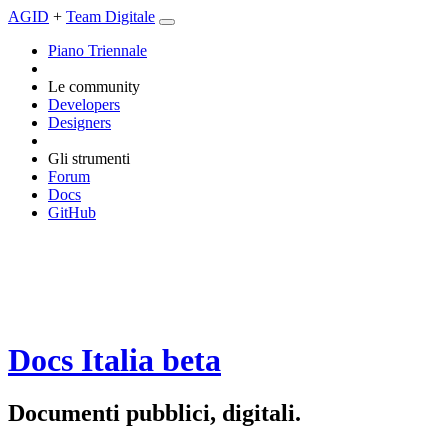
AGID
+
Team Digitale
Piano Triennale
Le community
Developers
Designers
Gli strumenti
Forum
Docs
GitHub
Docs Italia
beta
Documenti pubblici, digitali.