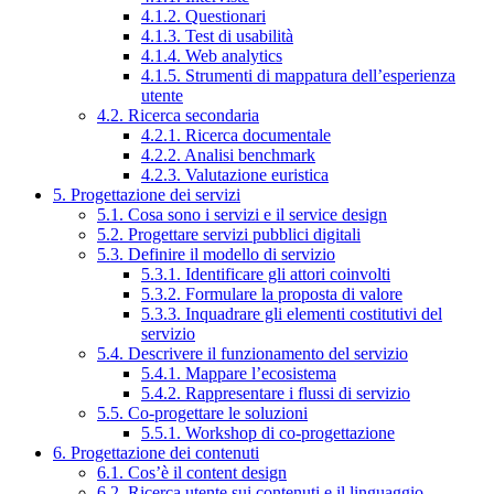
4.1.2. Questionari
4.1.3. Test di usabilità
4.1.4. Web analytics
4.1.5. Strumenti di mappatura dell’esperienza
utente
4.2. Ricerca secondaria
4.2.1. Ricerca documentale
4.2.2. Analisi benchmark
4.2.3. Valutazione euristica
5. Progettazione dei servizi
5.1. Cosa sono i servizi e il service design
5.2. Progettare servizi pubblici digitali
5.3. Definire il modello di servizio
5.3.1. Identificare gli attori coinvolti
5.3.2. Formulare la proposta di valore
5.3.3. Inquadrare gli elementi costitutivi del
servizio
5.4. Descrivere il funzionamento del servizio
5.4.1. Mappare l’ecosistema
5.4.2. Rappresentare i flussi di servizio
5.5. Co-progettare le soluzioni
5.5.1. Workshop di co-progettazione
6. Progettazione dei contenuti
6.1. Cos’è il content design
6.2. Ricerca utente sui contenuti e il linguaggio