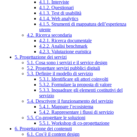
4.1.1. Interviste
4.1.2. Questionari
4.1.3. Test di usabilità
4.1.4. Web analytics
4.1.5. Strumenti di mappatura dell’esperienza
utente
4.2. Ricerca secondaria
4.2.1. Ricerca documentale
4.2.2. Analisi benchmark
4.2.3. Valutazione euristica
5. Progettazione dei servizi
5.1. Cosa sono i servizi e il service design
5.2. Progettare servizi pubblici digitali
5.3. Definire il modello di servizio
5.3.1. Identificare gli attori coinvolti
5.3.2. Formulare la proposta di valore
5.3.3. Inquadrare gli elementi costitutivi del
servizio
5.4. Descrivere il funzionamento del servizio
5.4.1. Mappare l’ecosistema
5.4.2. Rappresentare i flussi di servizio
5.5. Co-progettare le soluzioni
5.5.1. Workshop di co-progettazione
6. Progettazione dei contenuti
6.1. Cos’è il content design