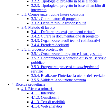
3.2.2. Tipologie di progetto in base al focus
3.2.3. Tipologie di progetto in base all’ambito di
intervento
3.3. Competenze, ruoli e figure coinvolte
3.3.1. Coordinatore di progetto
3.3.2. Definire ruoli e responsabilità
3.4. Metodo di lavoro
3.4.1. Definire processi, strumenti e rituali
3.4.2. Curare la documentazione di progetto
3.4.3. Organizzare tavoli tecnici collaborativi
3.4.4. Prendere decisioni
3.5. Il processo progettuale
3.5.1. Organizzare il progetto e la sua gestione
3.5.2. Comprendere il contesto d’uso del servizio
pubblico
3.5.3. Progettare i processi e i
touchpoint
del
servizio
3.5.4. Realizzare l’interfaccia utente del servizio
3.5.5. Validare la soluzione ottenuta
4. Ricerca progettuale
4.1. Ricerca primaria
4.1.1. Interviste
4.1.2. Questionari
4.1.3. Test di usabilità
4.1.4. Web analytics