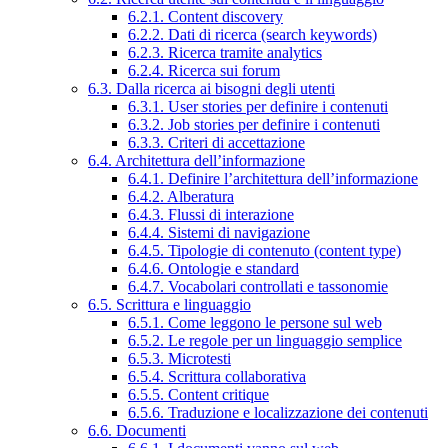
6.2.1. Content discovery
6.2.2. Dati di ricerca (search keywords)
6.2.3. Ricerca tramite analytics
6.2.4. Ricerca sui forum
6.3. Dalla ricerca ai bisogni degli utenti
6.3.1. User stories per definire i contenuti
6.3.2. Job stories per definire i contenuti
6.3.3. Criteri di accettazione
6.4. Architettura dell’informazione
6.4.1. Definire l’architettura dell’informazione
6.4.2. Alberatura
6.4.3. Flussi di interazione
6.4.4. Sistemi di navigazione
6.4.5. Tipologie di contenuto (content type)
6.4.6. Ontologie e standard
6.4.7. Vocabolari controllati e tassonomie
6.5. Scrittura e linguaggio
6.5.1. Come leggono le persone sul web
6.5.2. Le regole per un linguaggio semplice
6.5.3. Microtesti
6.5.4. Scrittura collaborativa
6.5.5. Content critique
6.5.6. Traduzione e localizzazione dei contenuti
6.6. Documenti