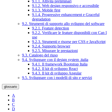
9.1.1. Attività preliminari
9.1.2. Web design responsivo e accessibile
9.1.3. Mobile first
9.1.4. Progressive enhancement e Graceful
degradation
9.2. Strumenti di supporto allo sviluppo del software
9.2.1. Feature detection
9.2.2. Verificare le feature disponibili con Can I
use
9.2.3. Strumenti e risorse per CSS e JavaScript
9.2.4. Supporto browser
9.2.5. Misurare le prestazioni
9.3. Catalogo del riuso
9.4. Sviluppare con il design system .italia
9.4.1. Il framework Bootstrap Italia
9.4.2. Il kit di sviluppo React
9.4.3. Il kit di sviluppo Angular
9.5. Sviluppare con i modelli di sito e servizi
glossario
A
B
C
D