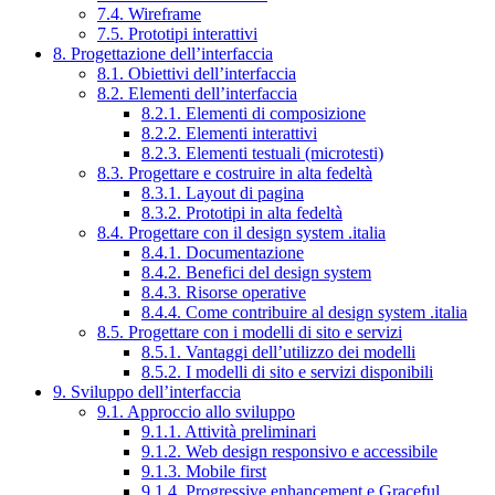
7.4. Wireframe
7.5. Prototipi interattivi
8. Progettazione dell’interfaccia
8.1. Obiettivi dell’interfaccia
8.2. Elementi dell’interfaccia
8.2.1. Elementi di composizione
8.2.2. Elementi interattivi
8.2.3. Elementi testuali (microtesti)
8.3. Progettare e costruire in alta fedeltà
8.3.1. Layout di pagina
8.3.2. Prototipi in alta fedeltà
8.4. Progettare con il design system .italia
8.4.1. Documentazione
8.4.2. Benefici del design system
8.4.3. Risorse operative
8.4.4. Come contribuire al design system .italia
8.5. Progettare con i modelli di sito e servizi
8.5.1. Vantaggi dell’utilizzo dei modelli
8.5.2. I modelli di sito e servizi disponibili
9. Sviluppo dell’interfaccia
9.1. Approccio allo sviluppo
9.1.1. Attività preliminari
9.1.2. Web design responsivo e accessibile
9.1.3. Mobile first
9.1.4. Progressive enhancement e Graceful