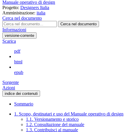
Manuale operativo di design
Progetto:
Designers Italia
Amministrazione:
italia
Cerca nel documento
Cerca nel documento
Informazioni
versione-corrente
Scarica
pdf
html
epub
Sorgente
Azioni
indice dei contenuti
Sommario
1. Scopo, destinatari e uso del Manuale operativo di design
1.1. Versionamento e storico
1.2. Consultazione del manuale
1.3. Contribuisci al manuale