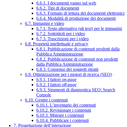
6.6.1. I documenti vanno sul web
6.6.2. Tipi di documenti
6.6.3. Formato di lettura dei documenti elettronici
6.6.4. Modalità di produzione dei documenti
6.7. Immagini e video
6.7.1. Testo alternativo (alt text) per le immagini
6.7.2. Sottotitoli per i video
6.7.3. Trascrizioni per i video
6.8. Proprietà intellettuale e privacy
6.8.1. Pubblicazione di contenuti prodotti dalla
Pubblica Amministrazione
6.8.2. Pubblicazione di contenuti non prodotti
dalla Pubblica Amministrazione
6.8.3. Consenso dei soggetti ritratti
6.9. Ottimizzazione per i motori di ricerca (SEO)
6.9.1. I fattori
on-page
6.9.2. I fattori
off-page
6.9.3. Strumenti di diagnostica SEO: Search
Console
6.10. Gestire i contenuti
6.10.1. L’inventario dei contenuti
6.10.2. Revisionare i contenuti
6.10.3. Migrare i contenuti
6.10.4. Pubblicare i contenuti
7. Progettazione dell’interazione