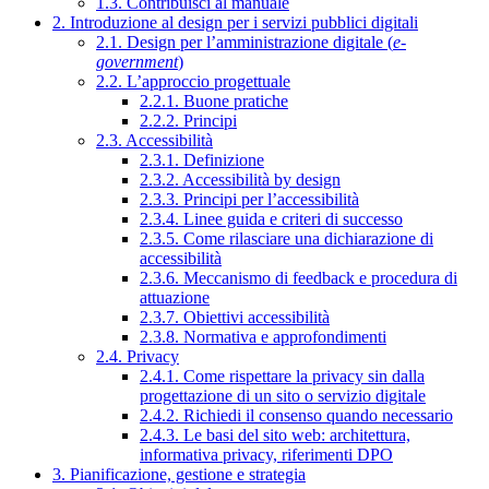
1.3. Contribuisci al manuale
2. Introduzione al design per i servizi pubblici digitali
2.1. Design per l’amministrazione digitale (
e-
government
)
2.2. L’approccio progettuale
2.2.1. Buone pratiche
2.2.2. Principi
2.3. Accessibilità
2.3.1. Definizione
2.3.2. Accessibilità by design
2.3.3. Principi per l’accessibilità
2.3.4. Linee guida e criteri di successo
2.3.5. Come rilasciare una dichiarazione di
accessibilità
2.3.6. Meccanismo di feedback e procedura di
attuazione
2.3.7. Obiettivi accessibilità
2.3.8. Normativa e approfondimenti
2.4. Privacy
2.4.1. Come rispettare la privacy sin dalla
progettazione di un sito o servizio digitale
2.4.2. Richiedi il consenso quando necessario
2.4.3. Le basi del sito web: architettura,
informativa privacy, riferimenti DPO
3. Pianificazione, gestione e strategia