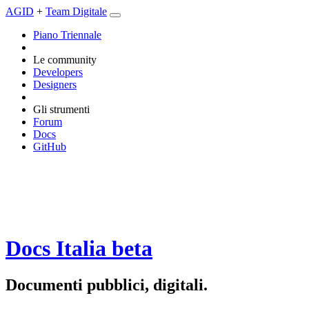
AGID
+
Team Digitale
Piano Triennale
Le community
Developers
Designers
Gli strumenti
Forum
Docs
GitHub
Docs Italia
beta
Documenti pubblici, digitali.