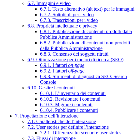
6.7. Immagini e video
6.7.1. Testo alternativo (alt text) per le immagini
6.7.2. Sottotitoli per i video
6.7.3. Trascrizioni per i video
6.8. Proprietà intellettuale e privacy
6.8.1. Pubblicazione di contenuti prodotti dalla
Pubblica Amministrazione
6.8.2. Pubblicazione di contenuti non prodotti
dalla Pubblica Amministrazione
6.8.3. Consenso dei soggetti ritratti
6.9. Ottimizzazione per i motori di ricerca (SEO)
6.9.1. I fattori
on-page
6.9.2. I fattori
off-page
6.9.3. Strumenti di diagnostica SEO: Search
Console
6.10. Gestire i contenuti
6.10.1. L’inventario dei contenuti
6.10.2. Revisionare i contenuti
6.10.3. Migrare i contenuti
6.10.4. Pubblicare i contenuti
7. Progettazione dell’interazione
7.1. Caratteristiche dell’interazione
7.2. User stories per definire l’interazione
7.2.1. Differenza tra scenari e user stories
7.3. Flussi di interazione