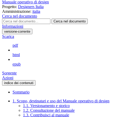
Manuale operativo di design
Progetto:
Designers Italia
Amministrazione:
italia
Cerca nel documento
Cerca nel documento
Informazioni
versione-corrente
Scarica
pdf
html
epub
Sorgente
Azioni
indice dei contenuti
Sommario
1. Scopo, destinatari e uso del Manuale operativo di design
1.1. Versionamento e storico
1.2. Consultazione del manuale
1.3. Contribuisci al manuale