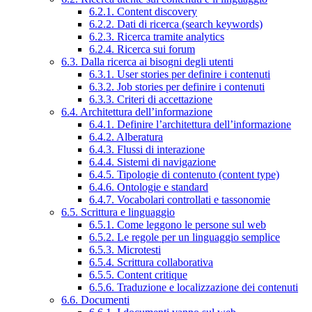
6.2.1. Content discovery
6.2.2. Dati di ricerca (search keywords)
6.2.3. Ricerca tramite analytics
6.2.4. Ricerca sui forum
6.3. Dalla ricerca ai bisogni degli utenti
6.3.1. User stories per definire i contenuti
6.3.2. Job stories per definire i contenuti
6.3.3. Criteri di accettazione
6.4. Architettura dell’informazione
6.4.1. Definire l’architettura dell’informazione
6.4.2. Alberatura
6.4.3. Flussi di interazione
6.4.4. Sistemi di navigazione
6.4.5. Tipologie di contenuto (content type)
6.4.6. Ontologie e standard
6.4.7. Vocabolari controllati e tassonomie
6.5. Scrittura e linguaggio
6.5.1. Come leggono le persone sul web
6.5.2. Le regole per un linguaggio semplice
6.5.3. Microtesti
6.5.4. Scrittura collaborativa
6.5.5. Content critique
6.5.6. Traduzione e localizzazione dei contenuti
6.6. Documenti