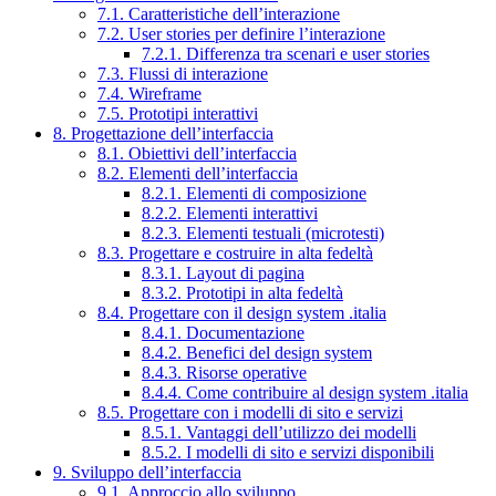
7.1. Caratteristiche dell’interazione
7.2. User stories per definire l’interazione
7.2.1. Differenza tra scenari e user stories
7.3. Flussi di interazione
7.4. Wireframe
7.5. Prototipi interattivi
8. Progettazione dell’interfaccia
8.1. Obiettivi dell’interfaccia
8.2. Elementi dell’interfaccia
8.2.1. Elementi di composizione
8.2.2. Elementi interattivi
8.2.3. Elementi testuali (microtesti)
8.3. Progettare e costruire in alta fedeltà
8.3.1. Layout di pagina
8.3.2. Prototipi in alta fedeltà
8.4. Progettare con il design system .italia
8.4.1. Documentazione
8.4.2. Benefici del design system
8.4.3. Risorse operative
8.4.4. Come contribuire al design system .italia
8.5. Progettare con i modelli di sito e servizi
8.5.1. Vantaggi dell’utilizzo dei modelli
8.5.2. I modelli di sito e servizi disponibili
9. Sviluppo dell’interfaccia
9.1. Approccio allo sviluppo