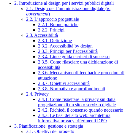
2. Introduzione al design per i servizi pubblici digitali
2.1. Design per l’amministrazione digitale (
e-
government
)
2.2. L’approccio progettuale
2.2.1. Buone pratiche
2.2.2. Principi
2.3. Accessibilità
2.3.1. Definizione
2.3.2. Accessibilità by design
2.3.3. Principi per l’accessibilità
2.3.4. Linee guida e criteri di successo
2.3.5. Come rilasciare una dichiarazione di
accessibilità
2.3.6. Meccanismo di feedback e procedura di
attuazione
2.3.7. Obiettivi accessibilità
2.3.8. Normativa e approfondimenti
2.4. Privacy
2.4.1. Come rispettare la privacy sin dalla
progettazione di un sito o servizio digitale
2.4.2. Richiedi il consenso quando necessario
2.4.3. Le basi del sito web: architettura,
informativa privacy, riferimenti DPO
3. Pianificazione, gestione e strategia
3.1. Obiettivi del progetto