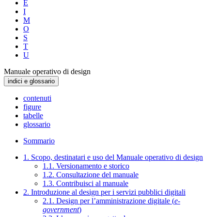
E
I
M
O
S
T
U
Manuale operativo di design
indici e glossario
contenuti
figure
tabelle
glossario
Sommario
1. Scopo, destinatari e uso del Manuale operativo di design
1.1. Versionamento e storico
1.2. Consultazione del manuale
1.3. Contribuisci al manuale
2. Introduzione al design per i servizi pubblici digitali
2.1. Design per l’amministrazione digitale (
e-
government
)