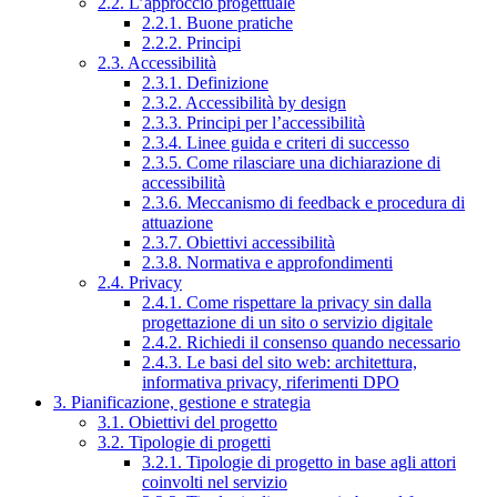
2.2. L’approccio progettuale
2.2.1. Buone pratiche
2.2.2. Principi
2.3. Accessibilità
2.3.1. Definizione
2.3.2. Accessibilità by design
2.3.3. Principi per l’accessibilità
2.3.4. Linee guida e criteri di successo
2.3.5. Come rilasciare una dichiarazione di
accessibilità
2.3.6. Meccanismo di feedback e procedura di
attuazione
2.3.7. Obiettivi accessibilità
2.3.8. Normativa e approfondimenti
2.4. Privacy
2.4.1. Come rispettare la privacy sin dalla
progettazione di un sito o servizio digitale
2.4.2. Richiedi il consenso quando necessario
2.4.3. Le basi del sito web: architettura,
informativa privacy, riferimenti DPO
3. Pianificazione, gestione e strategia
3.1. Obiettivi del progetto
3.2. Tipologie di progetti
3.2.1. Tipologie di progetto in base agli attori
coinvolti nel servizio