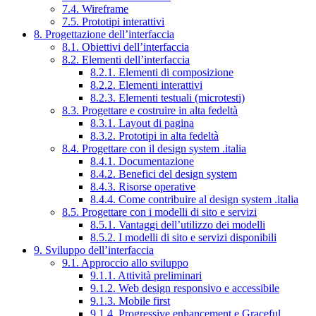
7.4. Wireframe
7.5. Prototipi interattivi
8. Progettazione dell’interfaccia
8.1. Obiettivi dell’interfaccia
8.2. Elementi dell’interfaccia
8.2.1. Elementi di composizione
8.2.2. Elementi interattivi
8.2.3. Elementi testuali (microtesti)
8.3. Progettare e costruire in alta fedeltà
8.3.1. Layout di pagina
8.3.2. Prototipi in alta fedeltà
8.4. Progettare con il design system .italia
8.4.1. Documentazione
8.4.2. Benefici del design system
8.4.3. Risorse operative
8.4.4. Come contribuire al design system .italia
8.5. Progettare con i modelli di sito e servizi
8.5.1. Vantaggi dell’utilizzo dei modelli
8.5.2. I modelli di sito e servizi disponibili
9. Sviluppo dell’interfaccia
9.1. Approccio allo sviluppo
9.1.1. Attività preliminari
9.1.2. Web design responsivo e accessibile
9.1.3. Mobile first
9.1.4. Progressive enhancement e Graceful