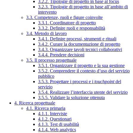
3.2.2. Tipologie di progetto in base al focus
3.2.3. Tipologie di progetto in base all’ambito di
intervento
3.3. Competenze, ruoli e figure coinvolte
3.3.1. Coordinatore di progetto
3.3.2. Definire ruoli e responsabilità
3.4. Metodo di lavoro
3.4.1. Definire processi, strumenti e rituali
3.4.2. Curare la documentazione di progetto
3.4.3. Organizzare tavoli tecnici collaborativi
3.4.4. Prendere decisioni
3.5. Il processo progettuale
3.5.1. Organizzare il progetto e la sua gestione
3.5.2. Comprendere il contesto d’uso del servizio
pubblico
3.5.3. Progettare i processi e i
touchpoint
del
servizio
3.5.4. Realizzare l’interfaccia utente del servizio
3.5.5. Validare la soluzione ottenuta
4. Ricerca progettuale
4.1. Ricerca primaria
4.1.1. Interviste
4.1.2. Questionari
4.1.3. Test di usabilità
4.1.4. Web analytics