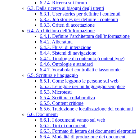
6.2.4. Ricerca sui forum
6.3. Dalla ricerca ai bisogni degli utenti
6.3.1. User stories per definire i contenuti
6.3.2. Job stories per definire i contenuti
6.3.3. Criteri di accettazione
6.4. Architettura dell’informazione
6.4.1. Definire l’architettura dell’informazione
6.4.2. Alberatura
6.4.3. Flussi di interazione
6.4.4. Sistemi di navigazione
6.4.5. Tipologie di contenuto (content type)
6.4.6. Ontologie e standard
6.4.7. Vocabolari controllati e tassonomie
6.5. Scrittura e linguaggio
6.5.1. Come leggono le persone sul web
6.5.2. Le regole per un linguaggio semplice
6.5.3. Microtesti
6.5.4. Scrittura collaborativa
6.5.5. Content critique
6.5.6. Traduzione e localizzazione dei contenuti
6.6. Documenti
6.6.1. I documenti vanno sul web
6.6.2. Tipi di documenti
6.6.3. Formato di lettura dei documenti elettronici
6.6.4. Modalità di produzione dei documenti