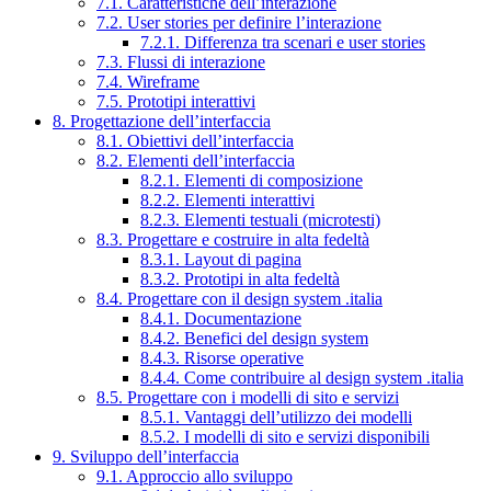
7.1. Caratteristiche dell’interazione
7.2. User stories per definire l’interazione
7.2.1. Differenza tra scenari e user stories
7.3. Flussi di interazione
7.4. Wireframe
7.5. Prototipi interattivi
8. Progettazione dell’interfaccia
8.1. Obiettivi dell’interfaccia
8.2. Elementi dell’interfaccia
8.2.1. Elementi di composizione
8.2.2. Elementi interattivi
8.2.3. Elementi testuali (microtesti)
8.3. Progettare e costruire in alta fedeltà
8.3.1. Layout di pagina
8.3.2. Prototipi in alta fedeltà
8.4. Progettare con il design system .italia
8.4.1. Documentazione
8.4.2. Benefici del design system
8.4.3. Risorse operative
8.4.4. Come contribuire al design system .italia
8.5. Progettare con i modelli di sito e servizi
8.5.1. Vantaggi dell’utilizzo dei modelli
8.5.2. I modelli di sito e servizi disponibili
9. Sviluppo dell’interfaccia
9.1. Approccio allo sviluppo