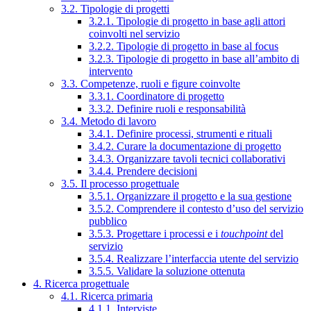
3.2. Tipologie di progetti
3.2.1. Tipologie di progetto in base agli attori
coinvolti nel servizio
3.2.2. Tipologie di progetto in base al focus
3.2.3. Tipologie di progetto in base all’ambito di
intervento
3.3. Competenze, ruoli e figure coinvolte
3.3.1. Coordinatore di progetto
3.3.2. Definire ruoli e responsabilità
3.4. Metodo di lavoro
3.4.1. Definire processi, strumenti e rituali
3.4.2. Curare la documentazione di progetto
3.4.3. Organizzare tavoli tecnici collaborativi
3.4.4. Prendere decisioni
3.5. Il processo progettuale
3.5.1. Organizzare il progetto e la sua gestione
3.5.2. Comprendere il contesto d’uso del servizio
pubblico
3.5.3. Progettare i processi e i
touchpoint
del
servizio
3.5.4. Realizzare l’interfaccia utente del servizio
3.5.5. Validare la soluzione ottenuta
4. Ricerca progettuale
4.1. Ricerca primaria
4.1.1. Interviste