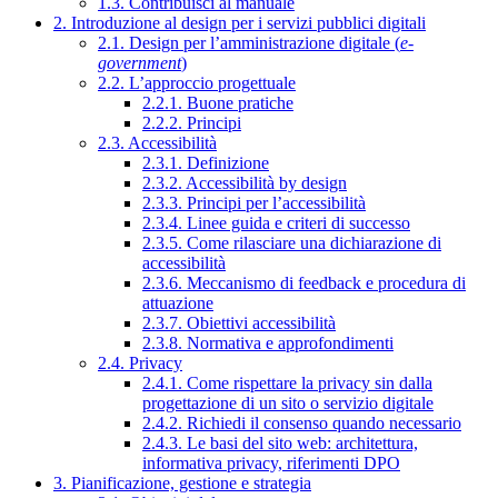
1.3. Contribuisci al manuale
2. Introduzione al design per i servizi pubblici digitali
2.1. Design per l’amministrazione digitale (
e-
government
)
2.2. L’approccio progettuale
2.2.1. Buone pratiche
2.2.2. Principi
2.3. Accessibilità
2.3.1. Definizione
2.3.2. Accessibilità by design
2.3.3. Principi per l’accessibilità
2.3.4. Linee guida e criteri di successo
2.3.5. Come rilasciare una dichiarazione di
accessibilità
2.3.6. Meccanismo di feedback e procedura di
attuazione
2.3.7. Obiettivi accessibilità
2.3.8. Normativa e approfondimenti
2.4. Privacy
2.4.1. Come rispettare la privacy sin dalla
progettazione di un sito o servizio digitale
2.4.2. Richiedi il consenso quando necessario
2.4.3. Le basi del sito web: architettura,
informativa privacy, riferimenti DPO
3. Pianificazione, gestione e strategia