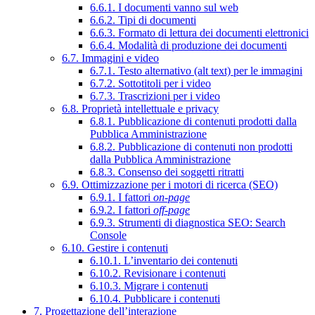
6.6.1. I documenti vanno sul web
6.6.2. Tipi di documenti
6.6.3. Formato di lettura dei documenti elettronici
6.6.4. Modalità di produzione dei documenti
6.7. Immagini e video
6.7.1. Testo alternativo (alt text) per le immagini
6.7.2. Sottotitoli per i video
6.7.3. Trascrizioni per i video
6.8. Proprietà intellettuale e privacy
6.8.1. Pubblicazione di contenuti prodotti dalla
Pubblica Amministrazione
6.8.2. Pubblicazione di contenuti non prodotti
dalla Pubblica Amministrazione
6.8.3. Consenso dei soggetti ritratti
6.9. Ottimizzazione per i motori di ricerca (SEO)
6.9.1. I fattori
on-page
6.9.2. I fattori
off-page
6.9.3. Strumenti di diagnostica SEO: Search
Console
6.10. Gestire i contenuti
6.10.1. L’inventario dei contenuti
6.10.2. Revisionare i contenuti
6.10.3. Migrare i contenuti
6.10.4. Pubblicare i contenuti
7. Progettazione dell’interazione