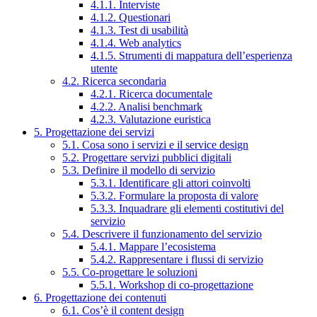
4.1.1. Interviste
4.1.2. Questionari
4.1.3. Test di usabilità
4.1.4. Web analytics
4.1.5. Strumenti di mappatura dell’esperienza
utente
4.2. Ricerca secondaria
4.2.1. Ricerca documentale
4.2.2. Analisi benchmark
4.2.3. Valutazione euristica
5. Progettazione dei servizi
5.1. Cosa sono i servizi e il service design
5.2. Progettare servizi pubblici digitali
5.3. Definire il modello di servizio
5.3.1. Identificare gli attori coinvolti
5.3.2. Formulare la proposta di valore
5.3.3. Inquadrare gli elementi costitutivi del
servizio
5.4. Descrivere il funzionamento del servizio
5.4.1. Mappare l’ecosistema
5.4.2. Rappresentare i flussi di servizio
5.5. Co-progettare le soluzioni
5.5.1. Workshop di co-progettazione
6. Progettazione dei contenuti
6.1. Cos’è il content design