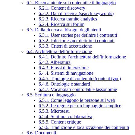
6.2. Ricerca utente sui contenuti e il linguaggio
6.2.1. Content discovery
6.2.2. Dati di ricerca (search keywords)
6.2.3. Ricerca tramite analytics
6.2.4. Ricerca sui forum
6.3. Dalla ricerca ai bisogni degli utenti
6.3.1. User stories per definire i contenuti
6.3.2. Job stories per definire i contenuti
6.3.3. Criteri di accettazione
6.4. Architettura dell’informazione
6.4.1. Definire l’architettura dell’informazione
6.4.2. Alberatura
6.4.3. Flussi di interazione
6.4.4. Sistemi di navigazione
6.4.5. Tipologie di contenuto (content type)
6.4.6. Ontologie e standard
6.4.7. Vocabolari controllati e tassonomie
6.5. Scrittura e linguaggio
6.5.1. Come leggono le persone sul web
6.5.2. Le regole per un linguaggio semplice
6.5.3. Microtesti
6.5.4. Scrittura collaborativa
6.5.5. Content critique
6.5.6. Traduzione e localizzazione dei contenuti
6.6. Documenti