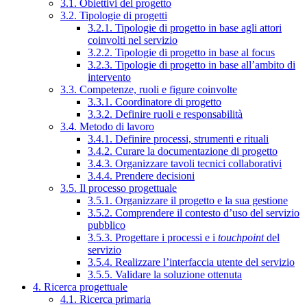
3.1. Obiettivi del progetto
3.2. Tipologie di progetti
3.2.1. Tipologie di progetto in base agli attori
coinvolti nel servizio
3.2.2. Tipologie di progetto in base al focus
3.2.3. Tipologie di progetto in base all’ambito di
intervento
3.3. Competenze, ruoli e figure coinvolte
3.3.1. Coordinatore di progetto
3.3.2. Definire ruoli e responsabilità
3.4. Metodo di lavoro
3.4.1. Definire processi, strumenti e rituali
3.4.2. Curare la documentazione di progetto
3.4.3. Organizzare tavoli tecnici collaborativi
3.4.4. Prendere decisioni
3.5. Il processo progettuale
3.5.1. Organizzare il progetto e la sua gestione
3.5.2. Comprendere il contesto d’uso del servizio
pubblico
3.5.3. Progettare i processi e i
touchpoint
del
servizio
3.5.4. Realizzare l’interfaccia utente del servizio
3.5.5. Validare la soluzione ottenuta
4. Ricerca progettuale
4.1. Ricerca primaria