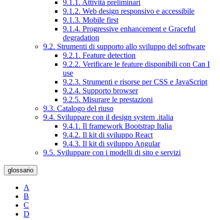
9.1.1. Attività preliminari
9.1.2. Web design responsivo e accessibile
9.1.3. Mobile first
9.1.4. Progressive enhancement e Graceful
degradation
9.2. Strumenti di supporto allo sviluppo del software
9.2.1. Feature detection
9.2.2. Verificare le feature disponibili con Can I
use
9.2.3. Strumenti e risorse per CSS e JavaScript
9.2.4. Supporto browser
9.2.5. Misurare le prestazioni
9.3. Catalogo del riuso
9.4. Sviluppare con il design system .italia
9.4.1. Il framework Bootstrap Italia
9.4.2. Il kit di sviluppo React
9.4.3. Il kit di sviluppo Angular
9.5. Sviluppare con i modelli di sito e servizi
glossario
A
B
C
D