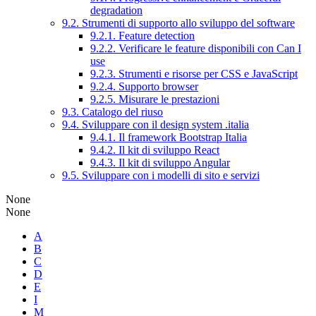
degradation
9.2. Strumenti di supporto allo sviluppo del software
9.2.1. Feature detection
9.2.2. Verificare le feature disponibili con Can I
use
9.2.3. Strumenti e risorse per CSS e JavaScript
9.2.4. Supporto browser
9.2.5. Misurare le prestazioni
9.3. Catalogo del riuso
9.4. Sviluppare con il design system .italia
9.4.1. Il framework Bootstrap Italia
9.4.2. Il kit di sviluppo React
9.4.3. Il kit di sviluppo Angular
9.5. Sviluppare con i modelli di sito e servizi
None
None
A
B
C
D
E
I
M