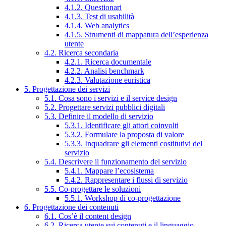
4.1.2. Questionari
4.1.3. Test di usabilità
4.1.4. Web analytics
4.1.5. Strumenti di mappatura dell’esperienza
utente
4.2. Ricerca secondaria
4.2.1. Ricerca documentale
4.2.2. Analisi benchmark
4.2.3. Valutazione euristica
5. Progettazione dei servizi
5.1. Cosa sono i servizi e il service design
5.2. Progettare servizi pubblici digitali
5.3. Definire il modello di servizio
5.3.1. Identificare gli attori coinvolti
5.3.2. Formulare la proposta di valore
5.3.3. Inquadrare gli elementi costitutivi del
servizio
5.4. Descrivere il funzionamento del servizio
5.4.1. Mappare l’ecosistema
5.4.2. Rappresentare i flussi di servizio
5.5. Co-progettare le soluzioni
5.5.1. Workshop di co-progettazione
6. Progettazione dei contenuti
6.1. Cos’è il content design
6.2. Ricerca utente sui contenuti e il linguaggio