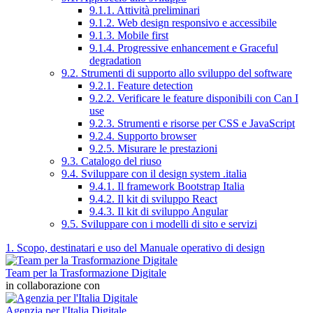
9.1.1. Attività preliminari
9.1.2. Web design responsivo e accessibile
9.1.3. Mobile first
9.1.4. Progressive enhancement e Graceful
degradation
9.2. Strumenti di supporto allo sviluppo del software
9.2.1. Feature detection
9.2.2. Verificare le feature disponibili con Can I
use
9.2.3. Strumenti e risorse per CSS e JavaScript
9.2.4. Supporto browser
9.2.5. Misurare le prestazioni
9.3. Catalogo del riuso
9.4. Sviluppare con il design system .italia
9.4.1. Il framework Bootstrap Italia
9.4.2. Il kit di sviluppo React
9.4.3. Il kit di sviluppo Angular
9.5. Sviluppare con i modelli di sito e servizi
1. Scopo, destinatari e uso del Manuale operativo di design
Team per la Trasformazione Digitale
in collaborazione con
Agenzia per l'Italia Digitale