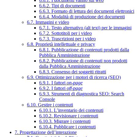
6.6.1. I documenti vanno sul web
6.6.2. Tipi di documenti
6.6.3. Formato di lettura dei documenti elettronici
6.6.4. Modalità di produzione dei documenti
6.7. Immagini e video
6.7.1. Testo alternativo (alt text) per le immagini
6.7.2. Sottotitoli per i video
6.7.3. Trascrizioni per i video
6.8. Proprietà intellettuale e privacy
6.8.1. Pubblicazione di contenuti prodotti dalla
Pubblica Amministrazione
6.8.2. Pubblicazione di contenuti non prodotti
dalla Pubblica Amministrazione
6.8.3. Consenso dei soggetti ritratti
6.9. Ottimizzazione per i motori di ricerca (SEO)
6.9.1. I fattori
on-page
6.9.2. I fattori
off-page
6.9.3. Strumenti di diagnostica SEO: Search
Console
6.10. Gestire i contenuti
6.10.1. L’inventario dei contenuti
6.10.2. Revisionare i contenuti
6.10.3. Migrare i contenuti
6.10.4. Pubblicare i contenuti
7. Progettazione dell’interazione