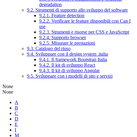
degradation
9.2. Strumenti di supporto allo sviluppo del software
9.2.1. Feature detection
9.2.2. Verificare le feature disponibili con Can I
use
9.2.3. Strumenti e risorse per CSS e JavaScript
9.2.4. Supporto browser
9.2.5. Misurare le prestazioni
9.3. Catalogo del riuso
9.4. Sviluppare con il design system .italia
9.4.1. Il framework Bootstrap Italia
9.4.2. Il kit di sviluppo React
9.4.3. Il kit di sviluppo Angular
9.5. Sviluppare con i modelli di sito e servizi
None
None
A
B
C
D
E
I
M