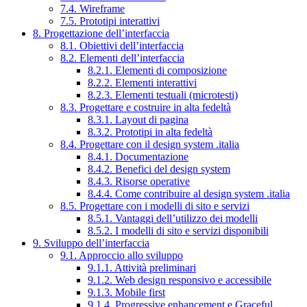
7.4. Wireframe
7.5. Prototipi interattivi
8. Progettazione dell’interfaccia
8.1. Obiettivi dell’interfaccia
8.2. Elementi dell’interfaccia
8.2.1. Elementi di composizione
8.2.2. Elementi interattivi
8.2.3. Elementi testuali (microtesti)
8.3. Progettare e costruire in alta fedeltà
8.3.1. Layout di pagina
8.3.2. Prototipi in alta fedeltà
8.4. Progettare con il design system .italia
8.4.1. Documentazione
8.4.2. Benefici del design system
8.4.3. Risorse operative
8.4.4. Come contribuire al design system .italia
8.5. Progettare con i modelli di sito e servizi
8.5.1. Vantaggi dell’utilizzo dei modelli
8.5.2. I modelli di sito e servizi disponibili
9. Sviluppo dell’interfaccia
9.1. Approccio allo sviluppo
9.1.1. Attività preliminari
9.1.2. Web design responsivo e accessibile
9.1.3. Mobile first
9.1.4. Progressive enhancement e Graceful