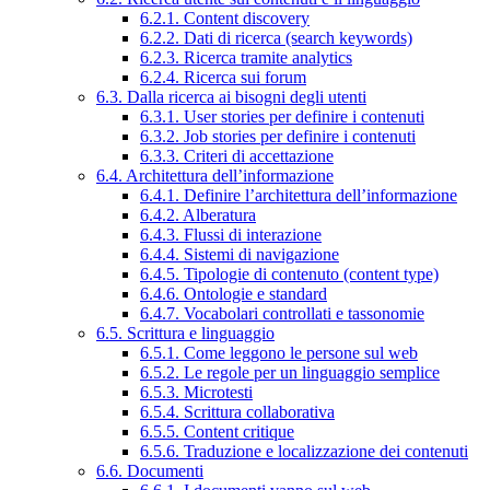
6.2.1. Content discovery
6.2.2. Dati di ricerca (search keywords)
6.2.3. Ricerca tramite analytics
6.2.4. Ricerca sui forum
6.3. Dalla ricerca ai bisogni degli utenti
6.3.1. User stories per definire i contenuti
6.3.2. Job stories per definire i contenuti
6.3.3. Criteri di accettazione
6.4. Architettura dell’informazione
6.4.1. Definire l’architettura dell’informazione
6.4.2. Alberatura
6.4.3. Flussi di interazione
6.4.4. Sistemi di navigazione
6.4.5. Tipologie di contenuto (content type)
6.4.6. Ontologie e standard
6.4.7. Vocabolari controllati e tassonomie
6.5. Scrittura e linguaggio
6.5.1. Come leggono le persone sul web
6.5.2. Le regole per un linguaggio semplice
6.5.3. Microtesti
6.5.4. Scrittura collaborativa
6.5.5. Content critique
6.5.6. Traduzione e localizzazione dei contenuti
6.6. Documenti