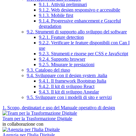
9.1.1. Attività preliminari
9.1.2. Web design responsivo e accessibile
9.1.3. Mobile first
9.1.4. Progressive enhancement e Graceful
degradation
9.2. Strumenti di supporto allo sviluppo del software
9.2.1. Feature detection
9.2.2. Verificare le feature disponibili con Can I
use
9.2.3. Strumenti e risorse per CSS e JavaScript
9.2.4. Supporto browser
9.2.5. Misurare le prestazioni
9.3. Catalogo del riuso
9.4. Sviluppare con il design system .italia
9.4.1. Il framework Bootstrap Italia
9.4.2. Il kit di sviluppo React
9.4.3. Il kit di sviluppo Angular
9.5. Sviluppare con i modelli di sito e servizi
1. Scopo, destinatari e uso del Manuale operativo di design
Team per la Trasformazione Digitale
in collaborazione con
Agenzia per l'Italia Digitale