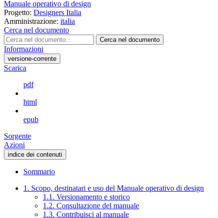
Manuale operativo di design
Progetto:
Designers Italia
Amministrazione:
italia
Cerca nel documento
Cerca nel documento
Informazioni
versione-corrente
Scarica
pdf
html
epub
Sorgente
Azioni
indice dei contenuti
Sommario
1. Scopo, destinatari e uso del Manuale operativo di design
1.1. Versionamento e storico
1.2. Consultazione del manuale
1.3. Contribuisci al manuale