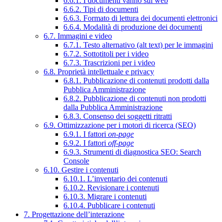
6.6.1. I documenti vanno sul web
6.6.2. Tipi di documenti
6.6.3. Formato di lettura dei documenti elettronici
6.6.4. Modalità di produzione dei documenti
6.7. Immagini e video
6.7.1. Testo alternativo (alt text) per le immagini
6.7.2. Sottotitoli per i video
6.7.3. Trascrizioni per i video
6.8. Proprietà intellettuale e privacy
6.8.1. Pubblicazione di contenuti prodotti dalla
Pubblica Amministrazione
6.8.2. Pubblicazione di contenuti non prodotti
dalla Pubblica Amministrazione
6.8.3. Consenso dei soggetti ritratti
6.9. Ottimizzazione per i motori di ricerca (SEO)
6.9.1. I fattori
on-page
6.9.2. I fattori
off-page
6.9.3. Strumenti di diagnostica SEO: Search
Console
6.10. Gestire i contenuti
6.10.1. L’inventario dei contenuti
6.10.2. Revisionare i contenuti
6.10.3. Migrare i contenuti
6.10.4. Pubblicare i contenuti
7. Progettazione dell’interazione