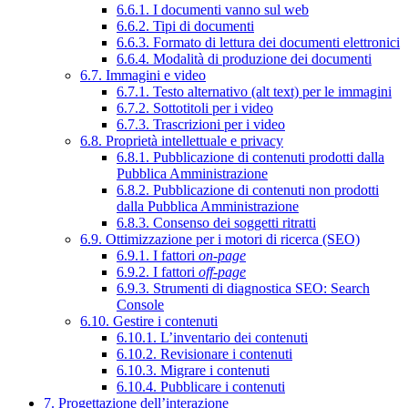
6.6.1. I documenti vanno sul web
6.6.2. Tipi di documenti
6.6.3. Formato di lettura dei documenti elettronici
6.6.4. Modalità di produzione dei documenti
6.7. Immagini e video
6.7.1. Testo alternativo (alt text) per le immagini
6.7.2. Sottotitoli per i video
6.7.3. Trascrizioni per i video
6.8. Proprietà intellettuale e privacy
6.8.1. Pubblicazione di contenuti prodotti dalla
Pubblica Amministrazione
6.8.2. Pubblicazione di contenuti non prodotti
dalla Pubblica Amministrazione
6.8.3. Consenso dei soggetti ritratti
6.9. Ottimizzazione per i motori di ricerca (SEO)
6.9.1. I fattori
on-page
6.9.2. I fattori
off-page
6.9.3. Strumenti di diagnostica SEO: Search
Console
6.10. Gestire i contenuti
6.10.1. L’inventario dei contenuti
6.10.2. Revisionare i contenuti
6.10.3. Migrare i contenuti
6.10.4. Pubblicare i contenuti
7. Progettazione dell’interazione