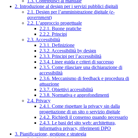
1.3. Contribuisci al manuale
2. Introduzione al design per i servizi pubblici digitali
2.1. Design per l’amministrazione digitale (
e-
government
)
2.2. L’approccio progettuale
2.2.1. Buone pratiche
2.2.2. Principi
2.3. Accessibilità
2.3.1. Definizione
2.3.2. Accessibilità by design
2.3.3. Principi per l’accessibilità
2.3.4. Linee guida e criteri di successo
2.3.5. Come rilasciare una dichiarazione di
accessibilità
2.3.6. Meccanismo di feedback e procedura di
attuazione
2.3.7. Obiettivi accessibilità
2.3.8. Normativa e approfondimenti
2.4. Privacy
2.4.1. Come rispettare la privacy sin dalla
progettazione di un sito o servizio digitale
2.4.2. Richiedi il consenso quando necessario
2.4.3. Le basi del sito web: architettura,
informativa privacy, riferimenti DPO
3. Pianificazione, gestione e strategia