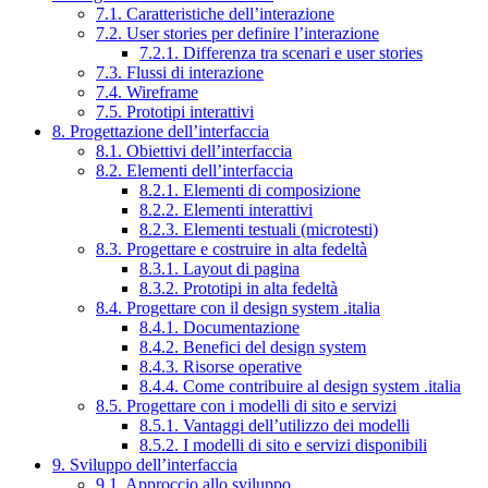
7.1. Caratteristiche dell’interazione
7.2. User stories per definire l’interazione
7.2.1. Differenza tra scenari e user stories
7.3. Flussi di interazione
7.4. Wireframe
7.5. Prototipi interattivi
8. Progettazione dell’interfaccia
8.1. Obiettivi dell’interfaccia
8.2. Elementi dell’interfaccia
8.2.1. Elementi di composizione
8.2.2. Elementi interattivi
8.2.3. Elementi testuali (microtesti)
8.3. Progettare e costruire in alta fedeltà
8.3.1. Layout di pagina
8.3.2. Prototipi in alta fedeltà
8.4. Progettare con il design system .italia
8.4.1. Documentazione
8.4.2. Benefici del design system
8.4.3. Risorse operative
8.4.4. Come contribuire al design system .italia
8.5. Progettare con i modelli di sito e servizi
8.5.1. Vantaggi dell’utilizzo dei modelli
8.5.2. I modelli di sito e servizi disponibili
9. Sviluppo dell’interfaccia
9.1. Approccio allo sviluppo