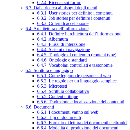
6.2.4. Ricerca sui forum
6.3. Dalla ricerca ai bisogni degli utenti
6.3.1. User stories per definire i contenuti
6.3.2. Job stories per definire i contenuti
6.3.3. Criteri di accettazione
6.4. Architettura dell’informazione
6.4.1. Definire l’architettura dell’informazione
6.4.2. Alberatura
6.4.3. Flussi di interazione
6.4.4. Sistemi di navigazione
6.4.5. Tipologie di contenuto (content type)
6.4.6. Ontologie e standard
6.4.7. Vocabolari controllati e tassonomie
6.5. Scrittura e linguaggio
6.5.1. Come leggono le persone sul web
6.5.2. Le regole per un linguaggio semplice
6.5.3. Microtesti
6.5.4. Scrittura collaborativa
6.5.5. Content critique
6.5.6. Traduzione e localizzazione dei contenuti
6.6. Documenti
6.6.1. I documenti vanno sul web
6.6.2. Tipi di documenti
6.6.3. Formato di lettura dei documenti elettronici
6.6.4. Modalità di produzione dei documenti