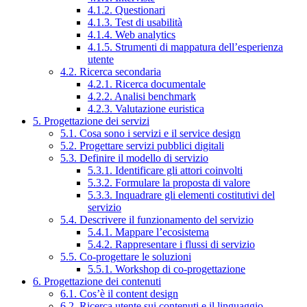
4.1.2. Questionari
4.1.3. Test di usabilità
4.1.4. Web analytics
4.1.5. Strumenti di mappatura dell’esperienza
utente
4.2. Ricerca secondaria
4.2.1. Ricerca documentale
4.2.2. Analisi benchmark
4.2.3. Valutazione euristica
5. Progettazione dei servizi
5.1. Cosa sono i servizi e il service design
5.2. Progettare servizi pubblici digitali
5.3. Definire il modello di servizio
5.3.1. Identificare gli attori coinvolti
5.3.2. Formulare la proposta di valore
5.3.3. Inquadrare gli elementi costitutivi del
servizio
5.4. Descrivere il funzionamento del servizio
5.4.1. Mappare l’ecosistema
5.4.2. Rappresentare i flussi di servizio
5.5. Co-progettare le soluzioni
5.5.1. Workshop di co-progettazione
6. Progettazione dei contenuti
6.1. Cos’è il content design
6.2. Ricerca utente sui contenuti e il linguaggio