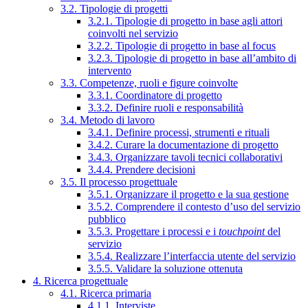
3.2. Tipologie di progetti
3.2.1. Tipologie di progetto in base agli attori
coinvolti nel servizio
3.2.2. Tipologie di progetto in base al focus
3.2.3. Tipologie di progetto in base all’ambito di
intervento
3.3. Competenze, ruoli e figure coinvolte
3.3.1. Coordinatore di progetto
3.3.2. Definire ruoli e responsabilità
3.4. Metodo di lavoro
3.4.1. Definire processi, strumenti e rituali
3.4.2. Curare la documentazione di progetto
3.4.3. Organizzare tavoli tecnici collaborativi
3.4.4. Prendere decisioni
3.5. Il processo progettuale
3.5.1. Organizzare il progetto e la sua gestione
3.5.2. Comprendere il contesto d’uso del servizio
pubblico
3.5.3. Progettare i processi e i
touchpoint
del
servizio
3.5.4. Realizzare l’interfaccia utente del servizio
3.5.5. Validare la soluzione ottenuta
4. Ricerca progettuale
4.1. Ricerca primaria
4.1.1. Interviste