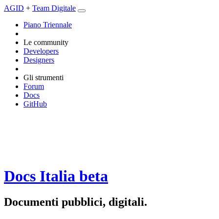
AGID
+
Team Digitale
Piano Triennale
Le community
Developers
Designers
Gli strumenti
Forum
Docs
GitHub
Docs Italia
beta
Documenti pubblici, digitali.