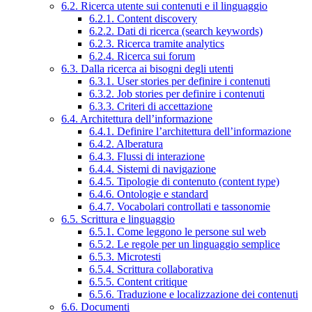
6.2. Ricerca utente sui contenuti e il linguaggio
6.2.1. Content discovery
6.2.2. Dati di ricerca (search keywords)
6.2.3. Ricerca tramite analytics
6.2.4. Ricerca sui forum
6.3. Dalla ricerca ai bisogni degli utenti
6.3.1. User stories per definire i contenuti
6.3.2. Job stories per definire i contenuti
6.3.3. Criteri di accettazione
6.4. Architettura dell’informazione
6.4.1. Definire l’architettura dell’informazione
6.4.2. Alberatura
6.4.3. Flussi di interazione
6.4.4. Sistemi di navigazione
6.4.5. Tipologie di contenuto (content type)
6.4.6. Ontologie e standard
6.4.7. Vocabolari controllati e tassonomie
6.5. Scrittura e linguaggio
6.5.1. Come leggono le persone sul web
6.5.2. Le regole per un linguaggio semplice
6.5.3. Microtesti
6.5.4. Scrittura collaborativa
6.5.5. Content critique
6.5.6. Traduzione e localizzazione dei contenuti
6.6. Documenti