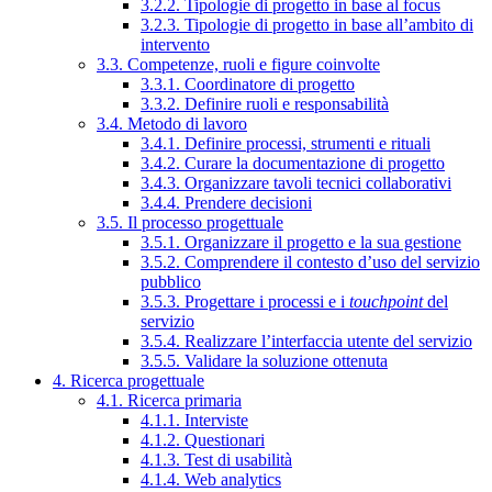
3.2.2. Tipologie di progetto in base al focus
3.2.3. Tipologie di progetto in base all’ambito di
intervento
3.3. Competenze, ruoli e figure coinvolte
3.3.1. Coordinatore di progetto
3.3.2. Definire ruoli e responsabilità
3.4. Metodo di lavoro
3.4.1. Definire processi, strumenti e rituali
3.4.2. Curare la documentazione di progetto
3.4.3. Organizzare tavoli tecnici collaborativi
3.4.4. Prendere decisioni
3.5. Il processo progettuale
3.5.1. Organizzare il progetto e la sua gestione
3.5.2. Comprendere il contesto d’uso del servizio
pubblico
3.5.3. Progettare i processi e i
touchpoint
del
servizio
3.5.4. Realizzare l’interfaccia utente del servizio
3.5.5. Validare la soluzione ottenuta
4. Ricerca progettuale
4.1. Ricerca primaria
4.1.1. Interviste
4.1.2. Questionari
4.1.3. Test di usabilità
4.1.4. Web analytics