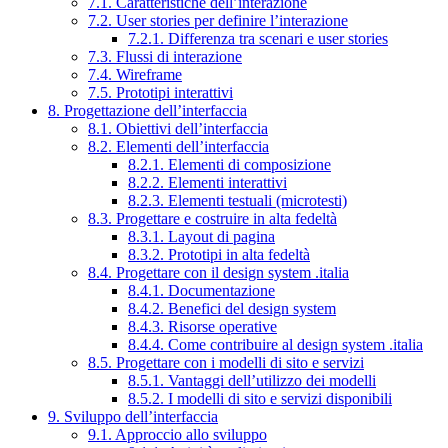
7.1. Caratteristiche dell’interazione
7.2. User stories per definire l’interazione
7.2.1. Differenza tra scenari e user stories
7.3. Flussi di interazione
7.4. Wireframe
7.5. Prototipi interattivi
8. Progettazione dell’interfaccia
8.1. Obiettivi dell’interfaccia
8.2. Elementi dell’interfaccia
8.2.1. Elementi di composizione
8.2.2. Elementi interattivi
8.2.3. Elementi testuali (microtesti)
8.3. Progettare e costruire in alta fedeltà
8.3.1. Layout di pagina
8.3.2. Prototipi in alta fedeltà
8.4. Progettare con il design system .italia
8.4.1. Documentazione
8.4.2. Benefici del design system
8.4.3. Risorse operative
8.4.4. Come contribuire al design system .italia
8.5. Progettare con i modelli di sito e servizi
8.5.1. Vantaggi dell’utilizzo dei modelli
8.5.2. I modelli di sito e servizi disponibili
9. Sviluppo dell’interfaccia
9.1. Approccio allo sviluppo