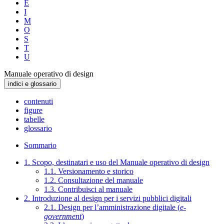
E
I
M
O
S
T
U
Manuale operativo di design
indici e glossario
contenuti
figure
tabelle
glossario
Sommario
1. Scopo, destinatari e uso del Manuale operativo di design
1.1. Versionamento e storico
1.2. Consultazione del manuale
1.3. Contribuisci al manuale
2. Introduzione al design per i servizi pubblici digitali
2.1. Design per l’amministrazione digitale (
e-
government
)