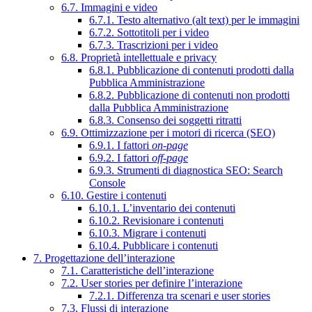
6.7. Immagini e video
6.7.1. Testo alternativo (alt text) per le immagini
6.7.2. Sottotitoli per i video
6.7.3. Trascrizioni per i video
6.8. Proprietà intellettuale e privacy
6.8.1. Pubblicazione di contenuti prodotti dalla
Pubblica Amministrazione
6.8.2. Pubblicazione di contenuti non prodotti
dalla Pubblica Amministrazione
6.8.3. Consenso dei soggetti ritratti
6.9. Ottimizzazione per i motori di ricerca (SEO)
6.9.1. I fattori
on-page
6.9.2. I fattori
off-page
6.9.3. Strumenti di diagnostica SEO: Search
Console
6.10. Gestire i contenuti
6.10.1. L’inventario dei contenuti
6.10.2. Revisionare i contenuti
6.10.3. Migrare i contenuti
6.10.4. Pubblicare i contenuti
7. Progettazione dell’interazione
7.1. Caratteristiche dell’interazione
7.2. User stories per definire l’interazione
7.2.1. Differenza tra scenari e user stories
7.3. Flussi di interazione