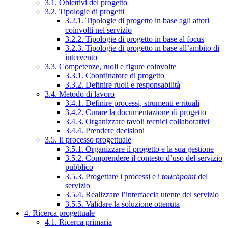
3.1. Obiettivi del progetto
3.2. Tipologie di progetti
3.2.1. Tipologie di progetto in base agli attori
coinvolti nel servizio
3.2.2. Tipologie di progetto in base al focus
3.2.3. Tipologie di progetto in base all’ambito di
intervento
3.3. Competenze, ruoli e figure coinvolte
3.3.1. Coordinatore di progetto
3.3.2. Definire ruoli e responsabilità
3.4. Metodo di lavoro
3.4.1. Definire processi, strumenti e rituali
3.4.2. Curare la documentazione di progetto
3.4.3. Organizzare tavoli tecnici collaborativi
3.4.4. Prendere decisioni
3.5. Il processo progettuale
3.5.1. Organizzare il progetto e la sua gestione
3.5.2. Comprendere il contesto d’uso del servizio
pubblico
3.5.3. Progettare i processi e i
touchpoint
del
servizio
3.5.4. Realizzare l’interfaccia utente del servizio
3.5.5. Validare la soluzione ottenuta
4. Ricerca progettuale
4.1. Ricerca primaria