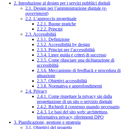
2. Introduzione al design per i servizi pubblici digitali
2.1. Design per l’amministrazione digitale (
e-
government
)
2.2. L’approccio progettuale
2.2.1. Buone pratiche
2.2.2. Principi
2.3. Accessibilità
2.3.1. Definizione
2.3.2. Accessibilità by design
2.3.3. Principi per l’accessibilità
2.3.4. Linee guida e criteri di successo
2.3.5. Come rilasciare una dichiarazione di
accessibilità
2.3.6. Meccanismo di feedback e procedura di
attuazione
2.3.7. Obiettivi accessibilità
2.3.8. Normativa e approfondimenti
2.4. Privacy
2.4.1. Come rispettare la privacy sin dalla
progettazione di un sito o servizio digitale
2.4.2. Richiedi il consenso quando necessario
2.4.3. Le basi del sito web: architettura,
informativa privacy, riferimenti DPO
3. Pianificazione, gestione e strategia
3.1. Obiettivi del progetto