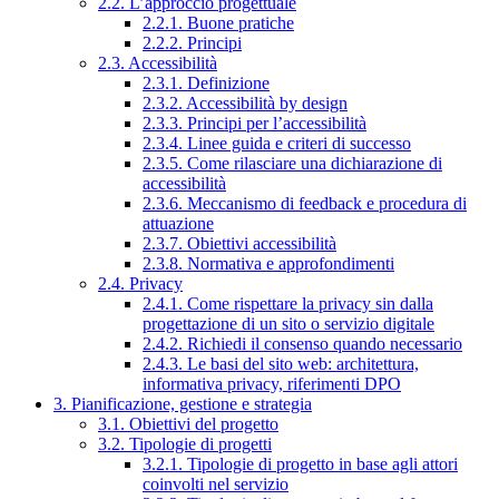
2.2. L’approccio progettuale
2.2.1. Buone pratiche
2.2.2. Principi
2.3. Accessibilità
2.3.1. Definizione
2.3.2. Accessibilità by design
2.3.3. Principi per l’accessibilità
2.3.4. Linee guida e criteri di successo
2.3.5. Come rilasciare una dichiarazione di
accessibilità
2.3.6. Meccanismo di feedback e procedura di
attuazione
2.3.7. Obiettivi accessibilità
2.3.8. Normativa e approfondimenti
2.4. Privacy
2.4.1. Come rispettare la privacy sin dalla
progettazione di un sito o servizio digitale
2.4.2. Richiedi il consenso quando necessario
2.4.3. Le basi del sito web: architettura,
informativa privacy, riferimenti DPO
3. Pianificazione, gestione e strategia
3.1. Obiettivi del progetto
3.2. Tipologie di progetti
3.2.1. Tipologie di progetto in base agli attori
coinvolti nel servizio