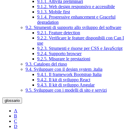
9.1.1. Attività preliminari
9.1.2. Web design responsivo e accessibile
9.1.3. Mobile first
9.1.4. Progressive enhancement e Graceful
degradation
9.2. Strumenti di supporto allo sviluppo del software
9.2.1. Feature detection
9.2.2. Verificare le feature disponibili con Can I
use
9.2.3. Strumenti e risorse per CSS e JavaScript
9.2.4. Supporto browser
9.2.5. Misurare le prestazioni
9.3. Catalogo del riuso
9.4. Sviluppare con il design system .italia
9.4.1. Il framework Bootstrap Italia
9.4.2. Il kit di sviluppo React
9.4.3. Il kit di sviluppo Angular
9.5. Sviluppare con i modelli di sito e servizi
glossario
A
B
C
D