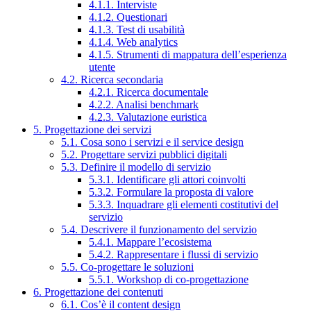
4.1.1. Interviste
4.1.2. Questionari
4.1.3. Test di usabilità
4.1.4. Web analytics
4.1.5. Strumenti di mappatura dell’esperienza
utente
4.2. Ricerca secondaria
4.2.1. Ricerca documentale
4.2.2. Analisi benchmark
4.2.3. Valutazione euristica
5. Progettazione dei servizi
5.1. Cosa sono i servizi e il service design
5.2. Progettare servizi pubblici digitali
5.3. Definire il modello di servizio
5.3.1. Identificare gli attori coinvolti
5.3.2. Formulare la proposta di valore
5.3.3. Inquadrare gli elementi costitutivi del
servizio
5.4. Descrivere il funzionamento del servizio
5.4.1. Mappare l’ecosistema
5.4.2. Rappresentare i flussi di servizio
5.5. Co-progettare le soluzioni
5.5.1. Workshop di co-progettazione
6. Progettazione dei contenuti
6.1. Cos’è il content design