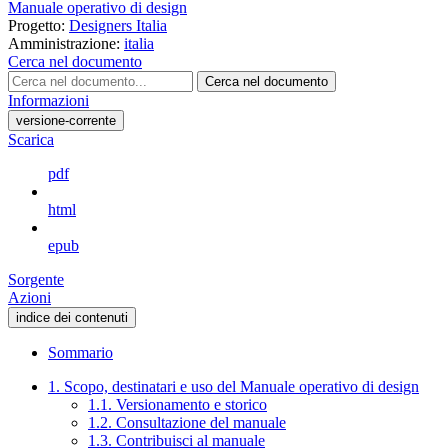
Manuale operativo di design
Progetto:
Designers Italia
Amministrazione:
italia
Cerca nel documento
Cerca nel documento
Informazioni
versione-corrente
Scarica
pdf
html
epub
Sorgente
Azioni
indice dei contenuti
Sommario
1. Scopo, destinatari e uso del Manuale operativo di design
1.1. Versionamento e storico
1.2. Consultazione del manuale
1.3. Contribuisci al manuale