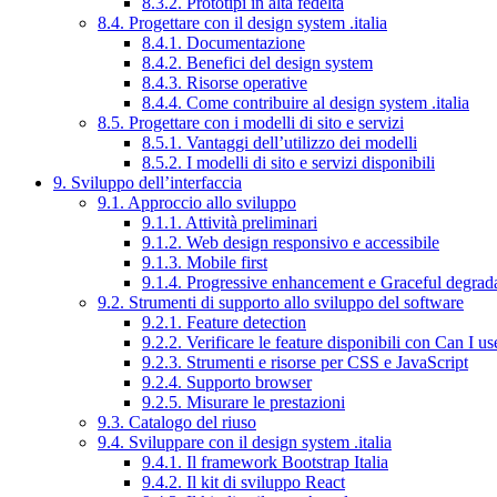
8.3.2. Prototipi in alta fedeltà
8.4. Progettare con il design system .italia
8.4.1. Documentazione
8.4.2. Benefici del design system
8.4.3. Risorse operative
8.4.4. Come contribuire al design system .italia
8.5. Progettare con i modelli di sito e servizi
8.5.1. Vantaggi dell’utilizzo dei modelli
8.5.2. I modelli di sito e servizi disponibili
9. Sviluppo dell’interfaccia
9.1. Approccio allo sviluppo
9.1.1. Attività preliminari
9.1.2. Web design responsivo e accessibile
9.1.3. Mobile first
9.1.4. Progressive enhancement e Graceful degrad
9.2. Strumenti di supporto allo sviluppo del software
9.2.1. Feature detection
9.2.2. Verificare le feature disponibili con Can I us
9.2.3. Strumenti e risorse per CSS e JavaScript
9.2.4. Supporto browser
9.2.5. Misurare le prestazioni
9.3. Catalogo del riuso
9.4. Sviluppare con il design system .italia
9.4.1. Il framework Bootstrap Italia
9.4.2. Il kit di sviluppo React