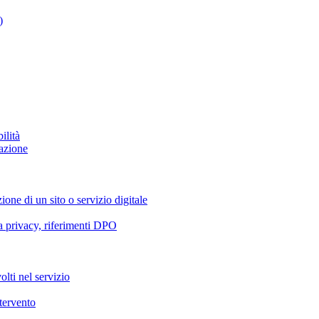
)
ilità
azione
ione di un sito o servizio digitale
va privacy, riferimenti DPO
olti nel servizio
ntervento