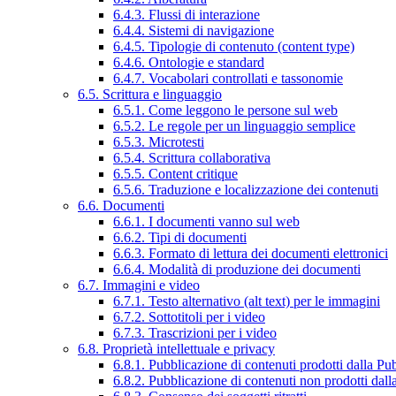
6.4.3. Flussi di interazione
6.4.4. Sistemi di navigazione
6.4.5. Tipologie di contenuto (content type)
6.4.6. Ontologie e standard
6.4.7. Vocabolari controllati e tassonomie
6.5. Scrittura e linguaggio
6.5.1. Come leggono le persone sul web
6.5.2. Le regole per un linguaggio semplice
6.5.3. Microtesti
6.5.4. Scrittura collaborativa
6.5.5. Content critique
6.5.6. Traduzione e localizzazione dei contenuti
6.6. Documenti
6.6.1. I documenti vanno sul web
6.6.2. Tipi di documenti
6.6.3. Formato di lettura dei documenti elettronici
6.6.4. Modalità di produzione dei documenti
6.7. Immagini e video
6.7.1. Testo alternativo (alt text) per le immagini
6.7.2. Sottotitoli per i video
6.7.3. Trascrizioni per i video
6.8. Proprietà intellettuale e privacy
6.8.1. Pubblicazione di contenuti prodotti dalla P
6.8.2. Pubblicazione di contenuti non prodotti dal