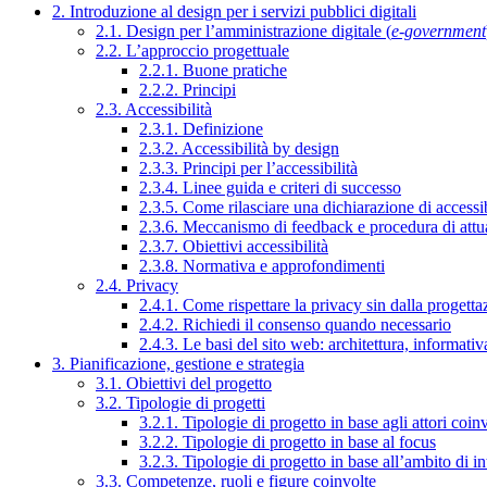
2. Introduzione al design per i servizi pubblici digitali
2.1. Design per l’amministrazione digitale (
e-government
2.2. L’approccio progettuale
2.2.1. Buone pratiche
2.2.2. Principi
2.3. Accessibilità
2.3.1. Definizione
2.3.2. Accessibilità by design
2.3.3. Principi per l’accessibilità
2.3.4. Linee guida e criteri di successo
2.3.5. Come rilasciare una dichiarazione di accessib
2.3.6. Meccanismo di feedback e procedura di attu
2.3.7. Obiettivi accessibilità
2.3.8. Normativa e approfondimenti
2.4. Privacy
2.4.1. Come rispettare la privacy sin dalla progettaz
2.4.2. Richiedi il consenso quando necessario
2.4.3. Le basi del sito web: architettura, informati
3. Pianificazione, gestione e strategia
3.1. Obiettivi del progetto
3.2. Tipologie di progetti
3.2.1. Tipologie di progetto in base agli attori coinv
3.2.2. Tipologie di progetto in base al focus
3.2.3. Tipologie di progetto in base all’ambito di i
3.3. Competenze, ruoli e figure coinvolte