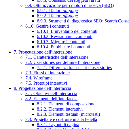
6.8.3. Consenso dei soggetti ritratti
6.9. Ottimizzazione per i motori di ricerca (SEO)
6.9.1. I fattori
on-page
6.9.2. I fattori
off-page
6.9.3. Strumenti di diagnostica SEO: Search Cons
6.10. Gestire i contenuti
6.10.1. L’inventario dei contenuti
6.10.2. Revisionare i contenuti
6.10.3. Migrare i contenuti
6.10.4. Pubblicare i contenuti
7. Progettazione dell’interazione
7.1. Caratteristiche dell’interazione
7.2. User stories per definire l’interazione
7.2.1. Differenza tra scenari e user stories
7.3. Flussi di interazione
7.4. Wireframe
7.5. Prototipi interattivi
8. Progettazione dell’interfaccia
8.1. Obiettivi dell’interfaccia
8.2. Elementi dell’interfaccia
8.2.1. Elementi di composizione
8.2.2. Elementi interattivi
8.2.3. Elementi testuali (microtesti)
8.3. Progettare e costruire in alta fedeltà
8.3.1. Layout di pagina