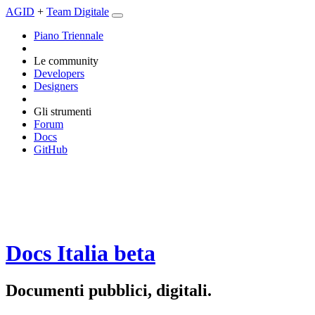
AGID
+
Team Digitale
Piano Triennale
Le community
Developers
Designers
Gli strumenti
Forum
Docs
GitHub
Docs Italia
beta
Documenti pubblici, digitali.