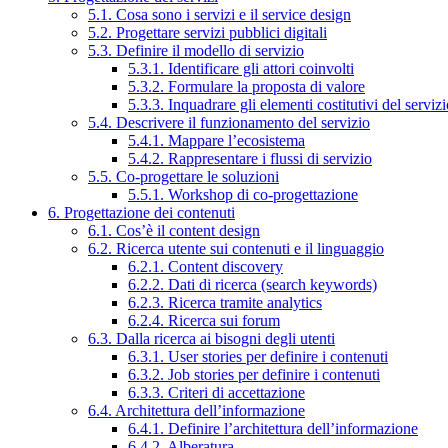
5.1. Cosa sono i servizi e il service design
5.2. Progettare servizi pubblici digitali
5.3. Definire il modello di servizio
5.3.1. Identificare gli attori coinvolti
5.3.2. Formulare la proposta di valore
5.3.3. Inquadrare gli elementi costitutivi del serviz
5.4. Descrivere il funzionamento del servizio
5.4.1. Mappare l’ecosistema
5.4.2. Rappresentare i flussi di servizio
5.5. Co-progettare le soluzioni
5.5.1. Workshop di co-progettazione
6. Progettazione dei contenuti
6.1. Cos’è il content design
6.2. Ricerca utente sui contenuti e il linguaggio
6.2.1. Content discovery
6.2.2. Dati di ricerca (search keywords)
6.2.3. Ricerca tramite analytics
6.2.4. Ricerca sui forum
6.3. Dalla ricerca ai bisogni degli utenti
6.3.1. User stories per definire i contenuti
6.3.2. Job stories per definire i contenuti
6.3.3. Criteri di accettazione
6.4. Architettura dell’informazione
6.4.1. Definire l’architettura dell’informazione
6.4.2. Alberatura