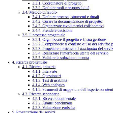
3.3.1. Coordinatore di progetto
3.3.2. Definire ruoli e responsabilità
3.4. Metodo di lavoro
3.4.1. Definire processi, strumenti e rituali
3.4.2. Curare la documentazione di progetto
3.4.3. Organizzare tavoli tecnici collaborativi
3.4.4. Prendere decisioni
3.5. Il processo progettuale
3.5.1. Organizzare il progetto e la sua gestione
3.5.2. Comprendere il contesto d’uso del servizio 
3.5.3. Progettare i processi e i
touchpoint
del servi
3.5.4. Realizzare l’interfaccia utente del servizio
3.5.5. Validare la soluzione ottenuta
4. Ricerca progettuale
4.1. Ricerca primaria
4.1.1. Interviste
4.1.2. Questionari
4.1.3. Test di usabilità
4.1.4. Web analytics
4.1.5. Strumenti di mappatura dell’esperienza uten
4.2. Ricerca secondaria
4.2.1. Ricerca documentale
4.2.2. Analisi benchmark
4.2.3. Valutazione euristica
5. Progettazione dei servizi