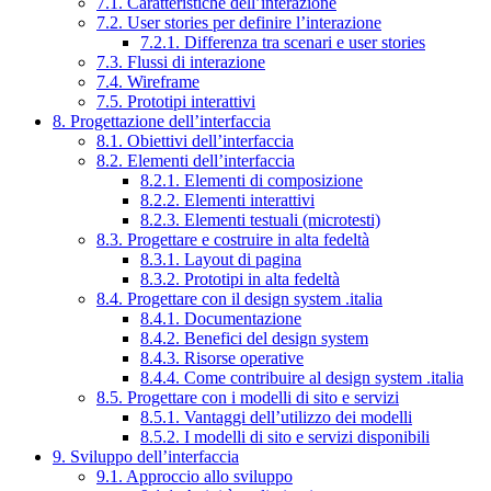
7.1. Caratteristiche dell’interazione
7.2. User stories per definire l’interazione
7.2.1. Differenza tra scenari e user stories
7.3. Flussi di interazione
7.4. Wireframe
7.5. Prototipi interattivi
8. Progettazione dell’interfaccia
8.1. Obiettivi dell’interfaccia
8.2. Elementi dell’interfaccia
8.2.1. Elementi di composizione
8.2.2. Elementi interattivi
8.2.3. Elementi testuali (microtesti)
8.3. Progettare e costruire in alta fedeltà
8.3.1. Layout di pagina
8.3.2. Prototipi in alta fedeltà
8.4. Progettare con il design system .italia
8.4.1. Documentazione
8.4.2. Benefici del design system
8.4.3. Risorse operative
8.4.4. Come contribuire al design system .italia
8.5. Progettare con i modelli di sito e servizi
8.5.1. Vantaggi dell’utilizzo dei modelli
8.5.2. I modelli di sito e servizi disponibili
9. Sviluppo dell’interfaccia
9.1. Approccio allo sviluppo