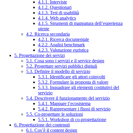
4.1.1. Interviste
4.1.2. Questionari
4.1.3. Test di usabilità
4.1.4. Web analytics
4.1.5. Strumenti di mappatura dell’esperienza
utente
4.2. Ricerca secondaria
4.2.1. Ricerca documentale
4.2.2. Analisi benchmark
4.2.3. Valutazione euristica
5. Progettazione dei servizi
5.1. Cosa sono i servizi e il service design
5.2. Progettare servizi pubblici digitali
5.3. Definire il modello di servizio
5.3.1. Identificare gli attori coinvolti
5.3.2. Formulare la proposta di valore
5.3.3. Inquadrare gli elementi costitutivi del
servizio
5.4. Descrivere il funzionamento del servizio
5.4.1. Mappare l’ecosistema
5.4.2. Rappresentare i flussi di servizio
5.5. Co-progettare le soluzioni
5.5.1. Workshop di co-progettazione
6. Progettazione dei contenuti
6.1. Cos’è il content design