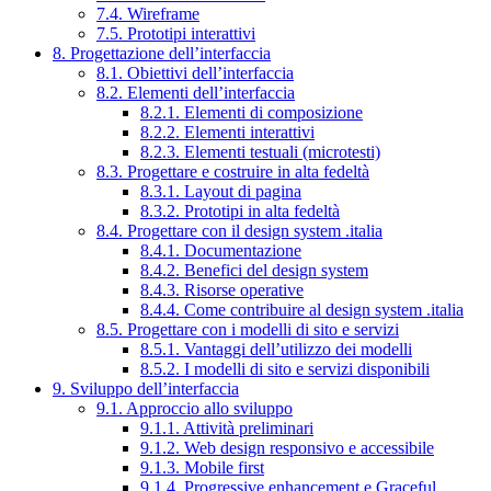
7.4. Wireframe
7.5. Prototipi interattivi
8. Progettazione dell’interfaccia
8.1. Obiettivi dell’interfaccia
8.2. Elementi dell’interfaccia
8.2.1. Elementi di composizione
8.2.2. Elementi interattivi
8.2.3. Elementi testuali (microtesti)
8.3. Progettare e costruire in alta fedeltà
8.3.1. Layout di pagina
8.3.2. Prototipi in alta fedeltà
8.4. Progettare con il design system .italia
8.4.1. Documentazione
8.4.2. Benefici del design system
8.4.3. Risorse operative
8.4.4. Come contribuire al design system .italia
8.5. Progettare con i modelli di sito e servizi
8.5.1. Vantaggi dell’utilizzo dei modelli
8.5.2. I modelli di sito e servizi disponibili
9. Sviluppo dell’interfaccia
9.1. Approccio allo sviluppo
9.1.1. Attività preliminari
9.1.2. Web design responsivo e accessibile
9.1.3. Mobile first
9.1.4. Progressive enhancement e Graceful