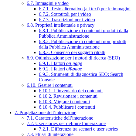
6.7. Immagini e video
6.7.1. Testo alternativo (alt text) per le immagini
6.7.2. Sottotitoli per i video
6.7.3. Trascrizioni per i video
6.8. Proprietà intellettuale e privacy
6.8.1. Pubblicazione di contenuti prodotti dalla
Pubblica Amministrazione
6.8.2. Pubblicazione di contenuti non prodotti
dalla Pubblica Amministrazione
6.8.3. Consenso dei soggetti ritratti
6.9. Ottimizzazione per i motori di ricerca (SEO)
6.9.1. I fattori
on-page
6.9.2. I fattori
off-page
6.9.3. Strumenti di diagnostica SEO: Search
Console
6.10. Gestire i contenuti
6.10.1. L’inventario dei contenuti
6.10.2. Revisionare i contenuti
6.10.3. Migrare i contenuti
6.10.4. Pubblicare i contenuti
7. Progettazione dell’interazione
7.1. Caratteristiche dell’interazione
7.2. User stories per definire l’interazione
7.2.1. Differenza tra scenari e user stories
7.3. Flussi di interazione