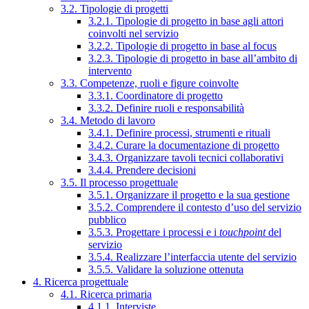
3.2. Tipologie di progetti
3.2.1. Tipologie di progetto in base agli attori
coinvolti nel servizio
3.2.2. Tipologie di progetto in base al focus
3.2.3. Tipologie di progetto in base all’ambito di
intervento
3.3. Competenze, ruoli e figure coinvolte
3.3.1. Coordinatore di progetto
3.3.2. Definire ruoli e responsabilità
3.4. Metodo di lavoro
3.4.1. Definire processi, strumenti e rituali
3.4.2. Curare la documentazione di progetto
3.4.3. Organizzare tavoli tecnici collaborativi
3.4.4. Prendere decisioni
3.5. Il processo progettuale
3.5.1. Organizzare il progetto e la sua gestione
3.5.2. Comprendere il contesto d’uso del servizio
pubblico
3.5.3. Progettare i processi e i
touchpoint
del
servizio
3.5.4. Realizzare l’interfaccia utente del servizio
3.5.5. Validare la soluzione ottenuta
4. Ricerca progettuale
4.1. Ricerca primaria
4.1.1. Interviste