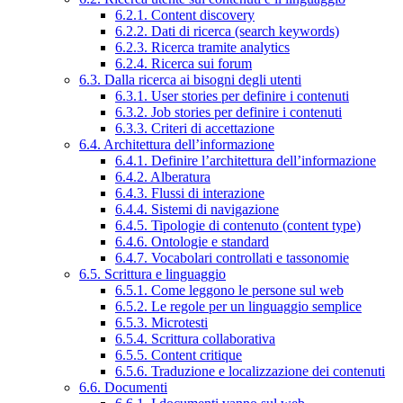
6.2.1. Content discovery
6.2.2. Dati di ricerca (search keywords)
6.2.3. Ricerca tramite analytics
6.2.4. Ricerca sui forum
6.3. Dalla ricerca ai bisogni degli utenti
6.3.1. User stories per definire i contenuti
6.3.2. Job stories per definire i contenuti
6.3.3. Criteri di accettazione
6.4. Architettura dell’informazione
6.4.1. Definire l’architettura dell’informazione
6.4.2. Alberatura
6.4.3. Flussi di interazione
6.4.4. Sistemi di navigazione
6.4.5. Tipologie di contenuto (content type)
6.4.6. Ontologie e standard
6.4.7. Vocabolari controllati e tassonomie
6.5. Scrittura e linguaggio
6.5.1. Come leggono le persone sul web
6.5.2. Le regole per un linguaggio semplice
6.5.3. Microtesti
6.5.4. Scrittura collaborativa
6.5.5. Content critique
6.5.6. Traduzione e localizzazione dei contenuti
6.6. Documenti