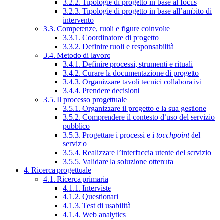
3.2.2. Tipologie di progetto in base al focus
3.2.3. Tipologie di progetto in base all’ambito di
intervento
3.3. Competenze, ruoli e figure coinvolte
3.3.1. Coordinatore di progetto
3.3.2. Definire ruoli e responsabilità
3.4. Metodo di lavoro
3.4.1. Definire processi, strumenti e rituali
3.4.2. Curare la documentazione di progetto
3.4.3. Organizzare tavoli tecnici collaborativi
3.4.4. Prendere decisioni
3.5. Il processo progettuale
3.5.1. Organizzare il progetto e la sua gestione
3.5.2. Comprendere il contesto d’uso del servizio
pubblico
3.5.3. Progettare i processi e i
touchpoint
del
servizio
3.5.4. Realizzare l’interfaccia utente del servizio
3.5.5. Validare la soluzione ottenuta
4. Ricerca progettuale
4.1. Ricerca primaria
4.1.1. Interviste
4.1.2. Questionari
4.1.3. Test di usabilità
4.1.4. Web analytics