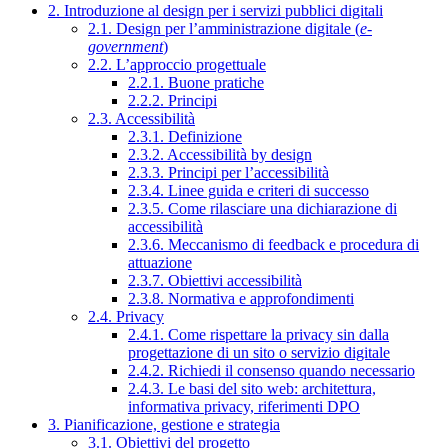
2. Introduzione al design per i servizi pubblici digitali
2.1. Design per l’amministrazione digitale (
e-
government
)
2.2. L’approccio progettuale
2.2.1. Buone pratiche
2.2.2. Principi
2.3. Accessibilità
2.3.1. Definizione
2.3.2. Accessibilità by design
2.3.3. Principi per l’accessibilità
2.3.4. Linee guida e criteri di successo
2.3.5. Come rilasciare una dichiarazione di
accessibilità
2.3.6. Meccanismo di feedback e procedura di
attuazione
2.3.7. Obiettivi accessibilità
2.3.8. Normativa e approfondimenti
2.4. Privacy
2.4.1. Come rispettare la privacy sin dalla
progettazione di un sito o servizio digitale
2.4.2. Richiedi il consenso quando necessario
2.4.3. Le basi del sito web: architettura,
informativa privacy, riferimenti DPO
3. Pianificazione, gestione e strategia
3.1. Obiettivi del progetto