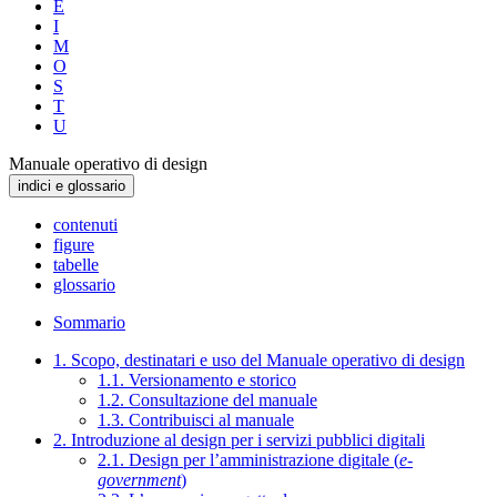
E
I
M
O
S
T
U
Manuale operativo di design
indici e glossario
contenuti
figure
tabelle
glossario
Sommario
1. Scopo, destinatari e uso del Manuale operativo di design
1.1. Versionamento e storico
1.2. Consultazione del manuale
1.3. Contribuisci al manuale
2. Introduzione al design per i servizi pubblici digitali
2.1. Design per l’amministrazione digitale (
e-
government
)