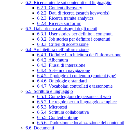
6.2. Ricerca utente sui contenuti e il linguaggio
6.2.1. Content discovery
6.2.2. Dati di ricerca (search keywords)
6.2.3. Ricerca tramite analytics
6.2.4. Ricerca sui forum
6.3. Dalla ricerca ai bisogni degli utenti
6.3.1. User stories per definire i contenuti
6.3.2. Job stories per definire i contenuti
6.3.3. Criteri di accettazione
6.4. Architettura dell’informazione
6.4.1. Definire l’architettura dell’informazione
6.4.2. Alberatura
6.4.3. Flussi di interazione
6.4.4. Sistemi di navigazione
6.4.5. Tipologie di contenuto (content type)
6.4.6. Ontologie e standard
6.4.7. Vocabolari controllati e tassonomie
6.5. Scrittura e linguaggio
6.5.1. Come leggono le persone sul web
6.5.2. Le regole per un linguaggio semplice
6.5.3. Microtesti
6.5.4. Scrittura collaborativa
6.5.5. Content critique
6.5.6. Traduzione e localizzazione dei contenuti
6.6. Documenti