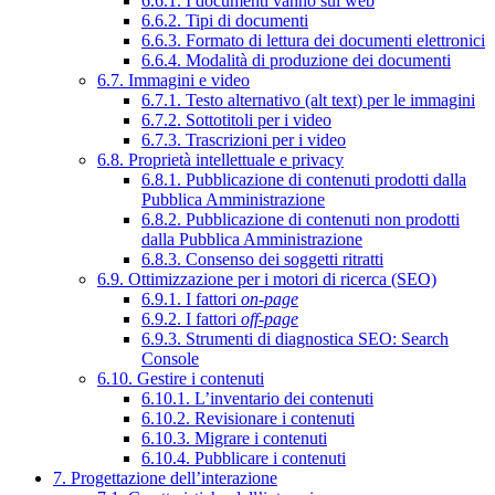
6.6.1. I documenti vanno sul web
6.6.2. Tipi di documenti
6.6.3. Formato di lettura dei documenti elettronici
6.6.4. Modalità di produzione dei documenti
6.7. Immagini e video
6.7.1. Testo alternativo (alt text) per le immagini
6.7.2. Sottotitoli per i video
6.7.3. Trascrizioni per i video
6.8. Proprietà intellettuale e privacy
6.8.1. Pubblicazione di contenuti prodotti dalla
Pubblica Amministrazione
6.8.2. Pubblicazione di contenuti non prodotti
dalla Pubblica Amministrazione
6.8.3. Consenso dei soggetti ritratti
6.9. Ottimizzazione per i motori di ricerca (SEO)
6.9.1. I fattori
on-page
6.9.2. I fattori
off-page
6.9.3. Strumenti di diagnostica SEO: Search
Console
6.10. Gestire i contenuti
6.10.1. L’inventario dei contenuti
6.10.2. Revisionare i contenuti
6.10.3. Migrare i contenuti
6.10.4. Pubblicare i contenuti
7. Progettazione dell’interazione