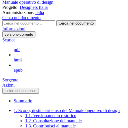
Manuale operativo di design
Progetto:
Designers Italia
Amministrazione:
italia
Cerca nel documento
Cerca nel documento
Informazioni
versione-corrente
Scarica
pdf
html
epub
Sorgente
Azioni
indice dei contenuti
Sommario
1. Scopo, destinatari e uso del Manuale operativo di design
1.1. Versionamento e storico
1.2. Consultazione del manuale
1.3. Contribuisci al manuale