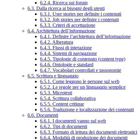
6.2.4. Ricerca sui forum
6.3. Dalla ricerca ai bisogni degli utenti
6.3.1. User stories per definire i contenuti
6.3.2. Job stories per definire i contenuti
6.3.3. Criteri di accettazione
6.4. Architettura dell’informazione
6.4.1. Definire l’architettura dell’informazione
6.4.2. Alberatura
6.4.3. Flussi di interazione
6.4.4. Sistemi di navigazione
6.4.5. Tipologie di contenuto (content type)
6.4.6. Ontologie e standard
6.4.7. Vocabolari controllati e tassonomie
6.5. Scrittura e linguaggio
6.5.1. Come leggono le persone sul web
6.5.2. Le regole per un linguaggio semplice
6.5.3. Microtesti
6.5.4. Scrittura collaborativa
6.5.5. Content critique
6.5.6. Traduzione e localizzazione dei contenuti
6.6. Documenti
6.6.1. I documenti vanno sul web
6.6.2. Tipi di documenti
6.6.3. Formato di lettura dei documenti elettronici
6.6.4. Modalità di produzione dei documenti