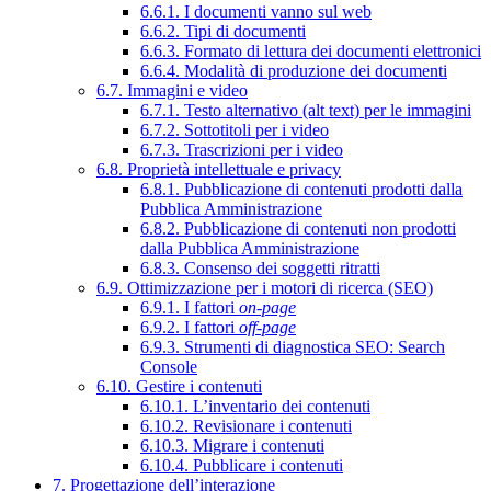
6.6.1. I documenti vanno sul web
6.6.2. Tipi di documenti
6.6.3. Formato di lettura dei documenti elettronici
6.6.4. Modalità di produzione dei documenti
6.7. Immagini e video
6.7.1. Testo alternativo (alt text) per le immagini
6.7.2. Sottotitoli per i video
6.7.3. Trascrizioni per i video
6.8. Proprietà intellettuale e privacy
6.8.1. Pubblicazione di contenuti prodotti dalla
Pubblica Amministrazione
6.8.2. Pubblicazione di contenuti non prodotti
dalla Pubblica Amministrazione
6.8.3. Consenso dei soggetti ritratti
6.9. Ottimizzazione per i motori di ricerca (SEO)
6.9.1. I fattori
on-page
6.9.2. I fattori
off-page
6.9.3. Strumenti di diagnostica SEO: Search
Console
6.10. Gestire i contenuti
6.10.1. L’inventario dei contenuti
6.10.2. Revisionare i contenuti
6.10.3. Migrare i contenuti
6.10.4. Pubblicare i contenuti
7. Progettazione dell’interazione