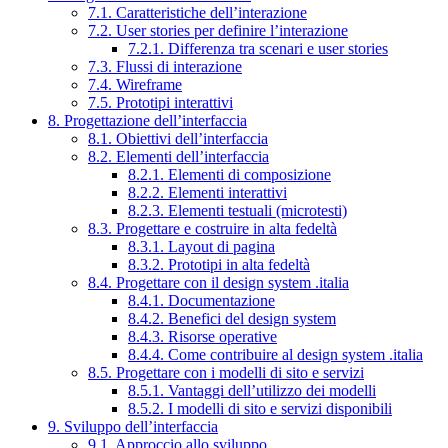
7.1. Caratteristiche dell’interazione
7.2. User stories per definire l’interazione
7.2.1. Differenza tra scenari e user stories
7.3. Flussi di interazione
7.4. Wireframe
7.5. Prototipi interattivi
8. Progettazione dell’interfaccia
8.1. Obiettivi dell’interfaccia
8.2. Elementi dell’interfaccia
8.2.1. Elementi di composizione
8.2.2. Elementi interattivi
8.2.3. Elementi testuali (microtesti)
8.3. Progettare e costruire in alta fedeltà
8.3.1. Layout di pagina
8.3.2. Prototipi in alta fedeltà
8.4. Progettare con il design system .italia
8.4.1. Documentazione
8.4.2. Benefici del design system
8.4.3. Risorse operative
8.4.4. Come contribuire al design system .italia
8.5. Progettare con i modelli di sito e servizi
8.5.1. Vantaggi dell’utilizzo dei modelli
8.5.2. I modelli di sito e servizi disponibili
9. Sviluppo dell’interfaccia
9.1. Approccio allo sviluppo