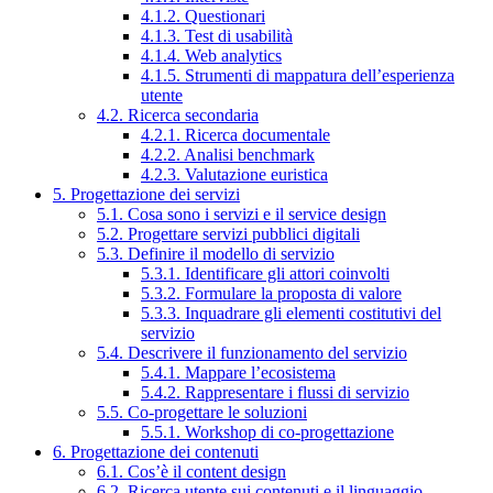
4.1.2. Questionari
4.1.3. Test di usabilità
4.1.4. Web analytics
4.1.5. Strumenti di mappatura dell’esperienza
utente
4.2. Ricerca secondaria
4.2.1. Ricerca documentale
4.2.2. Analisi benchmark
4.2.3. Valutazione euristica
5. Progettazione dei servizi
5.1. Cosa sono i servizi e il service design
5.2. Progettare servizi pubblici digitali
5.3. Definire il modello di servizio
5.3.1. Identificare gli attori coinvolti
5.3.2. Formulare la proposta di valore
5.3.3. Inquadrare gli elementi costitutivi del
servizio
5.4. Descrivere il funzionamento del servizio
5.4.1. Mappare l’ecosistema
5.4.2. Rappresentare i flussi di servizio
5.5. Co-progettare le soluzioni
5.5.1. Workshop di co-progettazione
6. Progettazione dei contenuti
6.1. Cos’è il content design
6.2. Ricerca utente sui contenuti e il linguaggio