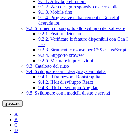
9.1.1. Attività preliminari
9.1.2. Web design responsivo e accessibile
9.1.3. Mobile first
9.1.4. Progressive enhancement e Graceful
degradation
9.2. Strumenti di supporto allo sviluppo del software
9.2.1. Feature detection
9.2.2. Verificare le feature disponibili con Can I
use
9.2.3. Strumenti e risorse per CSS e JavaScript
9.2.4. Supporto browser
9.2.5. Misurare le prestazioni
9.3. Catalogo del riuso
9.4. Sviluppare con il design system .italia
9.4.1. Il framework Bootstrap Italia
9.4.2. Il kit di sviluppo React
9.4.3. Il kit di sviluppo Angular
9.5. Sviluppare con i modelli di sito e servizi
glossario
A
B
C
D