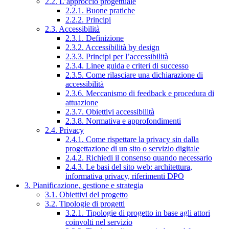
2.2. L’approccio progettuale
2.2.1. Buone pratiche
2.2.2. Principi
2.3. Accessibilità
2.3.1. Definizione
2.3.2. Accessibilità by design
2.3.3. Principi per l’accessibilità
2.3.4. Linee guida e criteri di successo
2.3.5. Come rilasciare una dichiarazione di
accessibilità
2.3.6. Meccanismo di feedback e procedura di
attuazione
2.3.7. Obiettivi accessibilità
2.3.8. Normativa e approfondimenti
2.4. Privacy
2.4.1. Come rispettare la privacy sin dalla
progettazione di un sito o servizio digitale
2.4.2. Richiedi il consenso quando necessario
2.4.3. Le basi del sito web: architettura,
informativa privacy, riferimenti DPO
3. Pianificazione, gestione e strategia
3.1. Obiettivi del progetto
3.2. Tipologie di progetti
3.2.1. Tipologie di progetto in base agli attori
coinvolti nel servizio