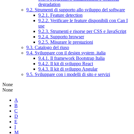
degradation
9.2. Strumenti di supporto allo sviluppo del software
9.2.1. Feature detection
9.2.2. Verificare le feature disponibili con Can I
use
9.2.3. Strumenti e risorse per CSS e JavaScript
9.2.4. Supporto browser
9.2.5. Misurare le prestazioni
9.3. Catalogo del riuso
9.4. Sviluppare con il design system .italia
9.4.1. Il framework Bootstrap Italia
9.4.2. Il kit di sviluppo React
9.4.3. Il kit di sviluppo Angular
9.5. Sviluppare con i modelli di sito e servizi
None
None
A
B
C
D
E
I
M