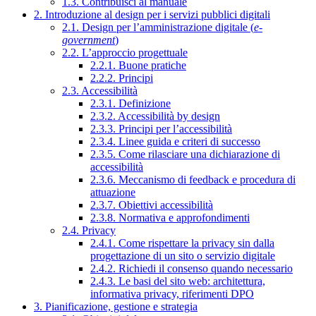
1.3. Contribuisci al manuale
2. Introduzione al design per i servizi pubblici digitali
2.1. Design per l’amministrazione digitale (
e-
government
)
2.2. L’approccio progettuale
2.2.1. Buone pratiche
2.2.2. Principi
2.3. Accessibilità
2.3.1. Definizione
2.3.2. Accessibilità by design
2.3.3. Principi per l’accessibilità
2.3.4. Linee guida e criteri di successo
2.3.5. Come rilasciare una dichiarazione di
accessibilità
2.3.6. Meccanismo di feedback e procedura di
attuazione
2.3.7. Obiettivi accessibilità
2.3.8. Normativa e approfondimenti
2.4. Privacy
2.4.1. Come rispettare la privacy sin dalla
progettazione di un sito o servizio digitale
2.4.2. Richiedi il consenso quando necessario
2.4.3. Le basi del sito web: architettura,
informativa privacy, riferimenti DPO
3. Pianificazione, gestione e strategia