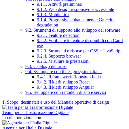
9.1.1. Attività preliminari
9.1.2. Web design responsivo e accessibile
9.1.3. Mobile first
9.1.4. Progressive enhancement e Graceful
degradation
9.2. Strumenti di supporto allo sviluppo del software
9.2.1. Feature detection
9.2.2. Verificare le feature disponibili con Can I
use
9.2.3. Strumenti e risorse per CSS e JavaScript
9.2.4. Supporto browser
9.2.5. Misurare le prestazioni
9.3. Catalogo del riuso
9.4. Sviluppare con il design system .italia
9.4.1. Il framework Bootstrap Italia
9.4.2. Il kit di sviluppo React
9.4.3. Il kit di sviluppo Angular
9.5. Sviluppare con i modelli di sito e servizi
1. Scopo, destinatari e uso del Manuale operativo di design
Team per la Trasformazione Digitale
in collaborazione con
Agenzia per l'Italia Digitale