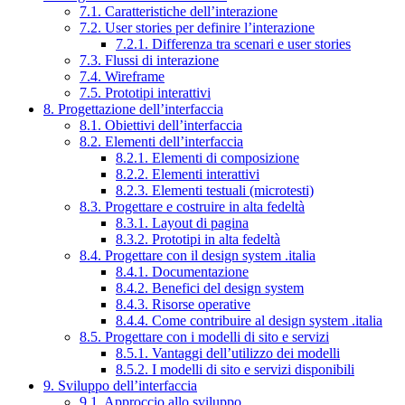
7.1. Caratteristiche dell’interazione
7.2. User stories per definire l’interazione
7.2.1. Differenza tra scenari e user stories
7.3. Flussi di interazione
7.4. Wireframe
7.5. Prototipi interattivi
8. Progettazione dell’interfaccia
8.1. Obiettivi dell’interfaccia
8.2. Elementi dell’interfaccia
8.2.1. Elementi di composizione
8.2.2. Elementi interattivi
8.2.3. Elementi testuali (microtesti)
8.3. Progettare e costruire in alta fedeltà
8.3.1. Layout di pagina
8.3.2. Prototipi in alta fedeltà
8.4. Progettare con il design system .italia
8.4.1. Documentazione
8.4.2. Benefici del design system
8.4.3. Risorse operative
8.4.4. Come contribuire al design system .italia
8.5. Progettare con i modelli di sito e servizi
8.5.1. Vantaggi dell’utilizzo dei modelli
8.5.2. I modelli di sito e servizi disponibili
9. Sviluppo dell’interfaccia
9.1. Approccio allo sviluppo