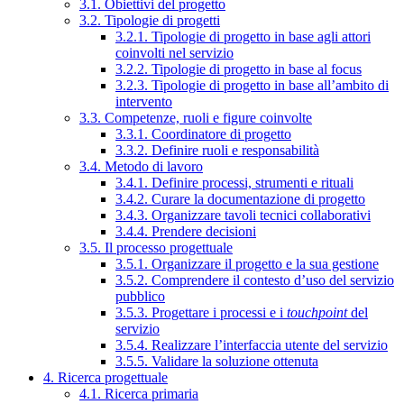
3.1. Obiettivi del progetto
3.2. Tipologie di progetti
3.2.1. Tipologie di progetto in base agli attori
coinvolti nel servizio
3.2.2. Tipologie di progetto in base al focus
3.2.3. Tipologie di progetto in base all’ambito di
intervento
3.3. Competenze, ruoli e figure coinvolte
3.3.1. Coordinatore di progetto
3.3.2. Definire ruoli e responsabilità
3.4. Metodo di lavoro
3.4.1. Definire processi, strumenti e rituali
3.4.2. Curare la documentazione di progetto
3.4.3. Organizzare tavoli tecnici collaborativi
3.4.4. Prendere decisioni
3.5. Il processo progettuale
3.5.1. Organizzare il progetto e la sua gestione
3.5.2. Comprendere il contesto d’uso del servizio
pubblico
3.5.3. Progettare i processi e i
touchpoint
del
servizio
3.5.4. Realizzare l’interfaccia utente del servizio
3.5.5. Validare la soluzione ottenuta
4. Ricerca progettuale
4.1. Ricerca primaria