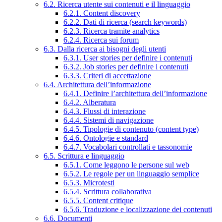
6.2. Ricerca utente sui contenuti e il linguaggio
6.2.1. Content discovery
6.2.2. Dati di ricerca (search keywords)
6.2.3. Ricerca tramite analytics
6.2.4. Ricerca sui forum
6.3. Dalla ricerca ai bisogni degli utenti
6.3.1. User stories per definire i contenuti
6.3.2. Job stories per definire i contenuti
6.3.3. Criteri di accettazione
6.4. Architettura dell’informazione
6.4.1. Definire l’architettura dell’informazione
6.4.2. Alberatura
6.4.3. Flussi di interazione
6.4.4. Sistemi di navigazione
6.4.5. Tipologie di contenuto (content type)
6.4.6. Ontologie e standard
6.4.7. Vocabolari controllati e tassonomie
6.5. Scrittura e linguaggio
6.5.1. Come leggono le persone sul web
6.5.2. Le regole per un linguaggio semplice
6.5.3. Microtesti
6.5.4. Scrittura collaborativa
6.5.5. Content critique
6.5.6. Traduzione e localizzazione dei contenuti
6.6. Documenti