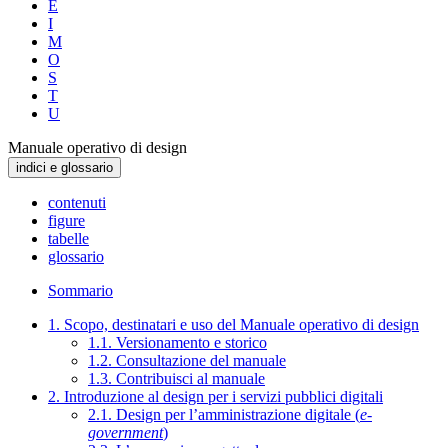
E
I
M
O
S
T
U
Manuale operativo di design
indici e glossario
contenuti
figure
tabelle
glossario
Sommario
1. Scopo, destinatari e uso del Manuale operativo di design
1.1. Versionamento e storico
1.2. Consultazione del manuale
1.3. Contribuisci al manuale
2. Introduzione al design per i servizi pubblici digitali
2.1. Design per l’amministrazione digitale (
e-
government
)