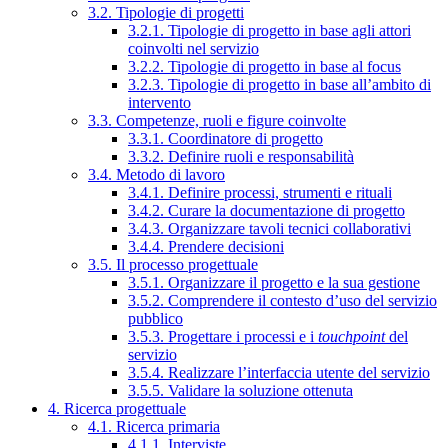
3.2. Tipologie di progetti
3.2.1. Tipologie di progetto in base agli attori
coinvolti nel servizio
3.2.2. Tipologie di progetto in base al focus
3.2.3. Tipologie di progetto in base all’ambito di
intervento
3.3. Competenze, ruoli e figure coinvolte
3.3.1. Coordinatore di progetto
3.3.2. Definire ruoli e responsabilità
3.4. Metodo di lavoro
3.4.1. Definire processi, strumenti e rituali
3.4.2. Curare la documentazione di progetto
3.4.3. Organizzare tavoli tecnici collaborativi
3.4.4. Prendere decisioni
3.5. Il processo progettuale
3.5.1. Organizzare il progetto e la sua gestione
3.5.2. Comprendere il contesto d’uso del servizio
pubblico
3.5.3. Progettare i processi e i
touchpoint
del
servizio
3.5.4. Realizzare l’interfaccia utente del servizio
3.5.5. Validare la soluzione ottenuta
4. Ricerca progettuale
4.1. Ricerca primaria
4.1.1. Interviste