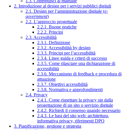
1.3. Contribuisci al manuale
2. Introduzione al design per i servizi pubblici digitali
2.1. Design per l’amministrazione digitale (
e-
government
)
2.2. L’approccio progettuale
2.2.1. Buone pratiche
2.2.2. Principi
2.3. Accessibilità
2.3.1. Definizione
2.3.2. Accessibilità by design
2.3.3. Principi per l’accessibilità
2.3.4. Linee guida e criteri di successo
2.3.5. Come rilasciare una dichiarazione di
accessibilità
2.3.6. Meccanismo di feedback e procedura di
attuazione
2.3.7. Obiettivi accessibilità
2.3.8. Normativa e approfondimenti
2.4. Privacy
2.4.1. Come rispettare la privacy sin dalla
progettazione di un sito o servizio digitale
2.4.2. Richiedi il consenso quando necessario
2.4.3. Le basi del sito web: architettura,
informativa privacy, riferimenti DPO
3. Pianificazione, gestione e strategia