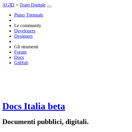
AGID
+
Team Digitale
Piano Triennale
Le community
Developers
Designers
Gli strumenti
Forum
Docs
GitHub
Docs Italia
beta
Documenti pubblici, digitali.