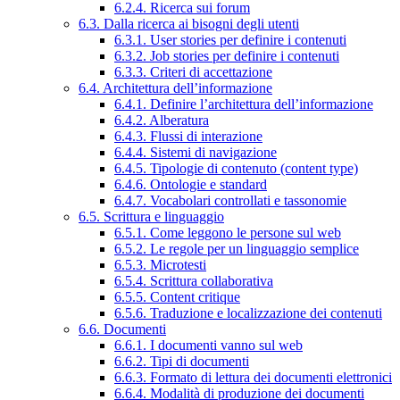
6.2.4. Ricerca sui forum
6.3. Dalla ricerca ai bisogni degli utenti
6.3.1. User stories per definire i contenuti
6.3.2. Job stories per definire i contenuti
6.3.3. Criteri di accettazione
6.4. Architettura dell’informazione
6.4.1. Definire l’architettura dell’informazione
6.4.2. Alberatura
6.4.3. Flussi di interazione
6.4.4. Sistemi di navigazione
6.4.5. Tipologie di contenuto (content type)
6.4.6. Ontologie e standard
6.4.7. Vocabolari controllati e tassonomie
6.5. Scrittura e linguaggio
6.5.1. Come leggono le persone sul web
6.5.2. Le regole per un linguaggio semplice
6.5.3. Microtesti
6.5.4. Scrittura collaborativa
6.5.5. Content critique
6.5.6. Traduzione e localizzazione dei contenuti
6.6. Documenti
6.6.1. I documenti vanno sul web
6.6.2. Tipi di documenti
6.6.3. Formato di lettura dei documenti elettronici
6.6.4. Modalità di produzione dei documenti