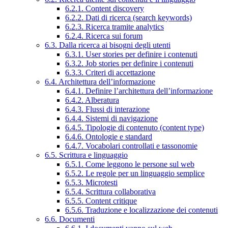
6.2.1. Content discovery
6.2.2. Dati di ricerca (search keywords)
6.2.3. Ricerca tramite analytics
6.2.4. Ricerca sui forum
6.3. Dalla ricerca ai bisogni degli utenti
6.3.1. User stories per definire i contenuti
6.3.2. Job stories per definire i contenuti
6.3.3. Criteri di accettazione
6.4. Architettura dell’informazione
6.4.1. Definire l’architettura dell’informazione
6.4.2. Alberatura
6.4.3. Flussi di interazione
6.4.4. Sistemi di navigazione
6.4.5. Tipologie di contenuto (content type)
6.4.6. Ontologie e standard
6.4.7. Vocabolari controllati e tassonomie
6.5. Scrittura e linguaggio
6.5.1. Come leggono le persone sul web
6.5.2. Le regole per un linguaggio semplice
6.5.3. Microtesti
6.5.4. Scrittura collaborativa
6.5.5. Content critique
6.5.6. Traduzione e localizzazione dei contenuti
6.6. Documenti