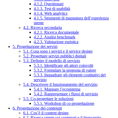
4.1.2. Questionari
4.1.3. Test di usabilità
4.1.4. Web analytics
4.1.5. Strumenti di mappatura dell’esperienza
utente
4.2. Ricerca secondaria
4.2.1. Ricerca documentale
4.2.2. Analisi benchmark
4.2.3. Valutazione euristica
5. Progettazione dei servizi
5.1. Cosa sono i servizi e il service design
5.2. Progettare servizi pubblici digitali
5.3. Definire il modello di servizio
5.3.1. Identificare gli attori coinvolti
5.3.2. Formulare la proposta di valore
5.3.3. Inquadrare gli elementi costitutivi del
servizio
5.4. Descrivere il funzionamento del servizio
5.4.1. Mappare l’ecosistema
5.4.2. Rappresentare i flussi di servizio
5.5. Co-progettare le soluzioni
5.5.1. Workshop di co-progettazione
6. Progettazione dei contenuti
6.1. Cos’è il content design
6.2. Ricerca utente sui contenuti e il linguaggio