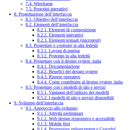
7.4. Wireframe
7.5. Prototipi interattivi
8. Progettazione dell’interfaccia
8.1. Obiettivi dell’interfaccia
8.2. Elementi dell’interfaccia
8.2.1. Elementi di composizione
8.2.2. Elementi interattivi
8.2.3. Elementi testuali (microtesti)
8.3. Progettare e costruire in alta fedeltà
8.3.1. Layout di pagina
8.3.2. Prototipi in alta fedeltà
8.4. Progettare con il design system .italia
8.4.1. Documentazione
8.4.2. Benefici del design system
8.4.3. Risorse operative
8.4.4. Come contribuire al design system .italia
8.5. Progettare con i modelli di sito e servizi
8.5.1. Vantaggi dell’utilizzo dei modelli
8.5.2. I modelli di sito e servizi disponibili
9. Sviluppo dell’interfaccia
9.1. Approccio allo sviluppo
9.1.1. Attività preliminari
9.1.2. Web design responsivo e accessibile
9.1.3. Mobile first
9.1.4. Progressive enhancement e Graceful