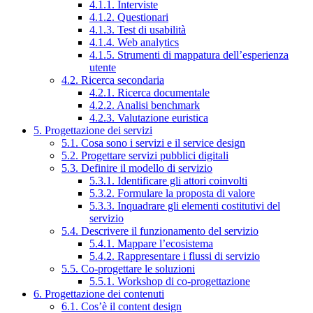
4.1.1. Interviste
4.1.2. Questionari
4.1.3. Test di usabilità
4.1.4. Web analytics
4.1.5. Strumenti di mappatura dell’esperienza
utente
4.2. Ricerca secondaria
4.2.1. Ricerca documentale
4.2.2. Analisi benchmark
4.2.3. Valutazione euristica
5. Progettazione dei servizi
5.1. Cosa sono i servizi e il service design
5.2. Progettare servizi pubblici digitali
5.3. Definire il modello di servizio
5.3.1. Identificare gli attori coinvolti
5.3.2. Formulare la proposta di valore
5.3.3. Inquadrare gli elementi costitutivi del
servizio
5.4. Descrivere il funzionamento del servizio
5.4.1. Mappare l’ecosistema
5.4.2. Rappresentare i flussi di servizio
5.5. Co-progettare le soluzioni
5.5.1. Workshop di co-progettazione
6. Progettazione dei contenuti
6.1. Cos’è il content design