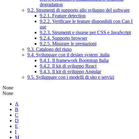
degradation
9.2. Strumenti di supporto allo sviluppo del software
9.2.1. Feature detection
9.2.2. Verificare le feature disponibili con Can I
use
9.2.3. Strumenti e risorse per CSS e JavaScript
9.2.4. Supporto browser
9.2.5. Misurare le prestazioni
9.3. Catalogo del riuso
9.4. Sviluppare con il design system .italia
9.4.1. Il framework Bootstrap Italia
9.4.2. Il kit di sviluppo React
9.4.3. Il kit di sviluppo Angular
9.5. Sviluppare con i modelli di sito e servizi
None
None
A
B
C
D
E
I
M