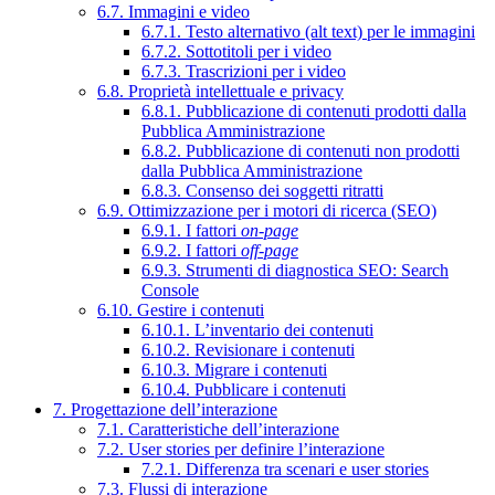
6.7. Immagini e video
6.7.1. Testo alternativo (alt text) per le immagini
6.7.2. Sottotitoli per i video
6.7.3. Trascrizioni per i video
6.8. Proprietà intellettuale e privacy
6.8.1. Pubblicazione di contenuti prodotti dalla
Pubblica Amministrazione
6.8.2. Pubblicazione di contenuti non prodotti
dalla Pubblica Amministrazione
6.8.3. Consenso dei soggetti ritratti
6.9. Ottimizzazione per i motori di ricerca (SEO)
6.9.1. I fattori
on-page
6.9.2. I fattori
off-page
6.9.3. Strumenti di diagnostica SEO: Search
Console
6.10. Gestire i contenuti
6.10.1. L’inventario dei contenuti
6.10.2. Revisionare i contenuti
6.10.3. Migrare i contenuti
6.10.4. Pubblicare i contenuti
7. Progettazione dell’interazione
7.1. Caratteristiche dell’interazione
7.2. User stories per definire l’interazione
7.2.1. Differenza tra scenari e user stories
7.3. Flussi di interazione