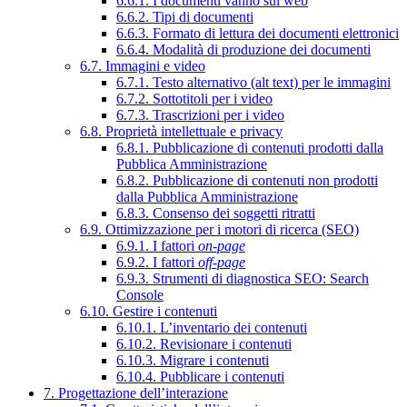
6.6.1. I documenti vanno sul web
6.6.2. Tipi di documenti
6.6.3. Formato di lettura dei documenti elettronici
6.6.4. Modalità di produzione dei documenti
6.7. Immagini e video
6.7.1. Testo alternativo (alt text) per le immagini
6.7.2. Sottotitoli per i video
6.7.3. Trascrizioni per i video
6.8. Proprietà intellettuale e privacy
6.8.1. Pubblicazione di contenuti prodotti dalla
Pubblica Amministrazione
6.8.2. Pubblicazione di contenuti non prodotti
dalla Pubblica Amministrazione
6.8.3. Consenso dei soggetti ritratti
6.9. Ottimizzazione per i motori di ricerca (SEO)
6.9.1. I fattori
on-page
6.9.2. I fattori
off-page
6.9.3. Strumenti di diagnostica SEO: Search
Console
6.10. Gestire i contenuti
6.10.1. L’inventario dei contenuti
6.10.2. Revisionare i contenuti
6.10.3. Migrare i contenuti
6.10.4. Pubblicare i contenuti
7. Progettazione dell’interazione