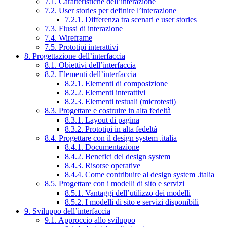
7.1. Caratteristiche dell’interazione
7.2. User stories per definire l’interazione
7.2.1. Differenza tra scenari e user stories
7.3. Flussi di interazione
7.4. Wireframe
7.5. Prototipi interattivi
8. Progettazione dell’interfaccia
8.1. Obiettivi dell’interfaccia
8.2. Elementi dell’interfaccia
8.2.1. Elementi di composizione
8.2.2. Elementi interattivi
8.2.3. Elementi testuali (microtesti)
8.3. Progettare e costruire in alta fedeltà
8.3.1. Layout di pagina
8.3.2. Prototipi in alta fedeltà
8.4. Progettare con il design system .italia
8.4.1. Documentazione
8.4.2. Benefici del design system
8.4.3. Risorse operative
8.4.4. Come contribuire al design system .italia
8.5. Progettare con i modelli di sito e servizi
8.5.1. Vantaggi dell’utilizzo dei modelli
8.5.2. I modelli di sito e servizi disponibili
9. Sviluppo dell’interfaccia
9.1. Approccio allo sviluppo