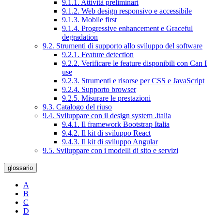
9.1.1. Attività preliminari
9.1.2. Web design responsivo e accessibile
9.1.3. Mobile first
9.1.4. Progressive enhancement e Graceful
degradation
9.2. Strumenti di supporto allo sviluppo del software
9.2.1. Feature detection
9.2.2. Verificare le feature disponibili con Can I
use
9.2.3. Strumenti e risorse per CSS e JavaScript
9.2.4. Supporto browser
9.2.5. Misurare le prestazioni
9.3. Catalogo del riuso
9.4. Sviluppare con il design system .italia
9.4.1. Il framework Bootstrap Italia
9.4.2. Il kit di sviluppo React
9.4.3. Il kit di sviluppo Angular
9.5. Sviluppare con i modelli di sito e servizi
glossario
A
B
C
D