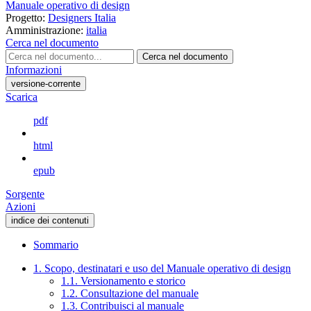
Manuale operativo di design
Progetto:
Designers Italia
Amministrazione:
italia
Cerca nel documento
Cerca nel documento
Informazioni
versione-corrente
Scarica
pdf
html
epub
Sorgente
Azioni
indice dei contenuti
Sommario
1. Scopo, destinatari e uso del Manuale operativo di design
1.1. Versionamento e storico
1.2. Consultazione del manuale
1.3. Contribuisci al manuale