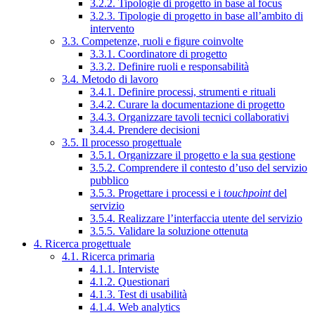
3.2.2. Tipologie di progetto in base al focus
3.2.3. Tipologie di progetto in base all’ambito di
intervento
3.3. Competenze, ruoli e figure coinvolte
3.3.1. Coordinatore di progetto
3.3.2. Definire ruoli e responsabilità
3.4. Metodo di lavoro
3.4.1. Definire processi, strumenti e rituali
3.4.2. Curare la documentazione di progetto
3.4.3. Organizzare tavoli tecnici collaborativi
3.4.4. Prendere decisioni
3.5. Il processo progettuale
3.5.1. Organizzare il progetto e la sua gestione
3.5.2. Comprendere il contesto d’uso del servizio
pubblico
3.5.3. Progettare i processi e i
touchpoint
del
servizio
3.5.4. Realizzare l’interfaccia utente del servizio
3.5.5. Validare la soluzione ottenuta
4. Ricerca progettuale
4.1. Ricerca primaria
4.1.1. Interviste
4.1.2. Questionari
4.1.3. Test di usabilità
4.1.4. Web analytics