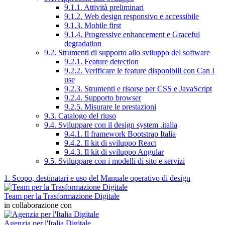
9.1.1. Attività preliminari
9.1.2. Web design responsivo e accessibile
9.1.3. Mobile first
9.1.4. Progressive enhancement e Graceful
degradation
9.2. Strumenti di supporto allo sviluppo del software
9.2.1. Feature detection
9.2.2. Verificare le feature disponibili con Can I
use
9.2.3. Strumenti e risorse per CSS e JavaScript
9.2.4. Supporto browser
9.2.5. Misurare le prestazioni
9.3. Catalogo del riuso
9.4. Sviluppare con il design system .italia
9.4.1. Il framework Bootstrap Italia
9.4.2. Il kit di sviluppo React
9.4.3. Il kit di sviluppo Angular
9.5. Sviluppare con i modelli di sito e servizi
1. Scopo, destinatari e uso del Manuale operativo di design
Team per la Trasformazione Digitale
in collaborazione con
Agenzia per l'Italia Digitale