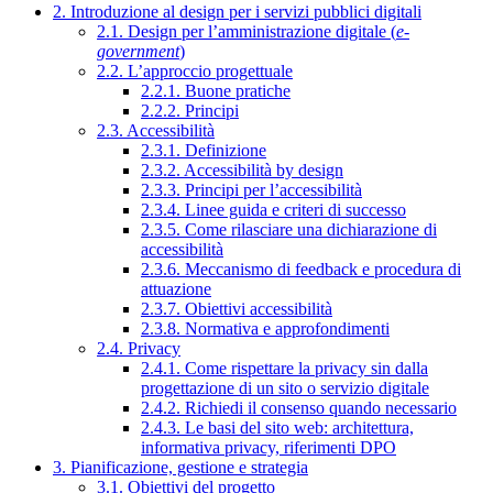
2. Introduzione al design per i servizi pubblici digitali
2.1. Design per l’amministrazione digitale (
e-
government
)
2.2. L’approccio progettuale
2.2.1. Buone pratiche
2.2.2. Principi
2.3. Accessibilità
2.3.1. Definizione
2.3.2. Accessibilità by design
2.3.3. Principi per l’accessibilità
2.3.4. Linee guida e criteri di successo
2.3.5. Come rilasciare una dichiarazione di
accessibilità
2.3.6. Meccanismo di feedback e procedura di
attuazione
2.3.7. Obiettivi accessibilità
2.3.8. Normativa e approfondimenti
2.4. Privacy
2.4.1. Come rispettare la privacy sin dalla
progettazione di un sito o servizio digitale
2.4.2. Richiedi il consenso quando necessario
2.4.3. Le basi del sito web: architettura,
informativa privacy, riferimenti DPO
3. Pianificazione, gestione e strategia
3.1. Obiettivi del progetto