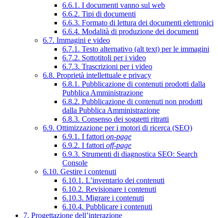
6.6.1. I documenti vanno sul web
6.6.2. Tipi di documenti
6.6.3. Formato di lettura dei documenti elettronici
6.6.4. Modalità di produzione dei documenti
6.7. Immagini e video
6.7.1. Testo alternativo (alt text) per le immagini
6.7.2. Sottotitoli per i video
6.7.3. Trascrizioni per i video
6.8. Proprietà intellettuale e privacy
6.8.1. Pubblicazione di contenuti prodotti dalla
Pubblica Amministrazione
6.8.2. Pubblicazione di contenuti non prodotti
dalla Pubblica Amministrazione
6.8.3. Consenso dei soggetti ritratti
6.9. Ottimizzazione per i motori di ricerca (SEO)
6.9.1. I fattori
on-page
6.9.2. I fattori
off-page
6.9.3. Strumenti di diagnostica SEO: Search
Console
6.10. Gestire i contenuti
6.10.1. L’inventario dei contenuti
6.10.2. Revisionare i contenuti
6.10.3. Migrare i contenuti
6.10.4. Pubblicare i contenuti
7. Progettazione dell’interazione