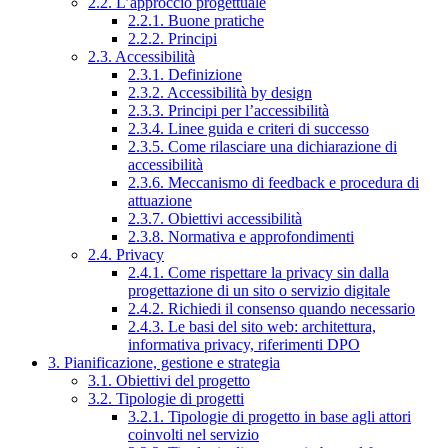
2.2. L’approccio progettuale
2.2.1. Buone pratiche
2.2.2. Principi
2.3. Accessibilità
2.3.1. Definizione
2.3.2. Accessibilità by design
2.3.3. Principi per l’accessibilità
2.3.4. Linee guida e criteri di successo
2.3.5. Come rilasciare una dichiarazione di
accessibilità
2.3.6. Meccanismo di feedback e procedura di
attuazione
2.3.7. Obiettivi accessibilità
2.3.8. Normativa e approfondimenti
2.4. Privacy
2.4.1. Come rispettare la privacy sin dalla
progettazione di un sito o servizio digitale
2.4.2. Richiedi il consenso quando necessario
2.4.3. Le basi del sito web: architettura,
informativa privacy, riferimenti DPO
3. Pianificazione, gestione e strategia
3.1. Obiettivi del progetto
3.2. Tipologie di progetti
3.2.1. Tipologie di progetto in base agli attori
coinvolti nel servizio