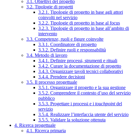
3.1. Obiettivi del progetto
3.2. Tipologie di progetti
3.2.1. Tipologie di progetto in base agli attori
coinvolti nel servizio
3.2.2. Tipologie di progetto in base al focus
3.2.3. Tipologie di progetto in base all’ambito di
intervento
3.3. Competenze, ruoli e figure coinvolte
3.3.1. Coordinatore di progetto
3.3.2. Definire ruoli e responsabilità
3.4. Metodo di lavoro
3.4.1. Definire processi, strumenti e rituali
3.4.2. Curare la documentazione di progetto
3.4.3. Organizzare tavoli tecnici collaborativi
3.4.4. Prendere decisioni
3.5. Il processo progettuale
3.5.1. Organizzare il progetto e la sua gestione
3.5.2. Comprendere il contesto d’uso del servizio
pubblico
3.5.3. Progettare i processi e i
touchpoint
del
servizio
3.5.4. Realizzare l’interfaccia utente del servizio
3.5.5. Validare la soluzione ottenuta
4. Ricerca progettuale
4.1. Ricerca primaria