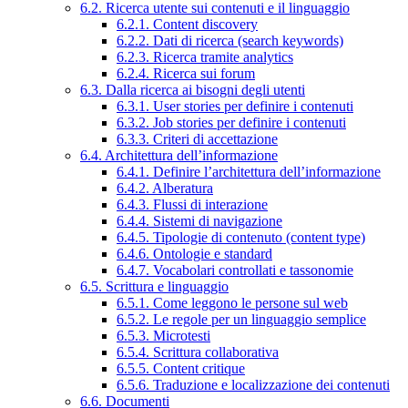
6.2. Ricerca utente sui contenuti e il linguaggio
6.2.1. Content discovery
6.2.2. Dati di ricerca (search keywords)
6.2.3. Ricerca tramite analytics
6.2.4. Ricerca sui forum
6.3. Dalla ricerca ai bisogni degli utenti
6.3.1. User stories per definire i contenuti
6.3.2. Job stories per definire i contenuti
6.3.3. Criteri di accettazione
6.4. Architettura dell’informazione
6.4.1. Definire l’architettura dell’informazione
6.4.2. Alberatura
6.4.3. Flussi di interazione
6.4.4. Sistemi di navigazione
6.4.5. Tipologie di contenuto (content type)
6.4.6. Ontologie e standard
6.4.7. Vocabolari controllati e tassonomie
6.5. Scrittura e linguaggio
6.5.1. Come leggono le persone sul web
6.5.2. Le regole per un linguaggio semplice
6.5.3. Microtesti
6.5.4. Scrittura collaborativa
6.5.5. Content critique
6.5.6. Traduzione e localizzazione dei contenuti
6.6. Documenti