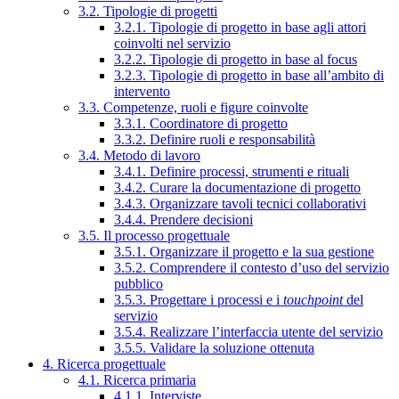
3.2. Tipologie di progetti
3.2.1. Tipologie di progetto in base agli attori
coinvolti nel servizio
3.2.2. Tipologie di progetto in base al focus
3.2.3. Tipologie di progetto in base all’ambito di
intervento
3.3. Competenze, ruoli e figure coinvolte
3.3.1. Coordinatore di progetto
3.3.2. Definire ruoli e responsabilità
3.4. Metodo di lavoro
3.4.1. Definire processi, strumenti e rituali
3.4.2. Curare la documentazione di progetto
3.4.3. Organizzare tavoli tecnici collaborativi
3.4.4. Prendere decisioni
3.5. Il processo progettuale
3.5.1. Organizzare il progetto e la sua gestione
3.5.2. Comprendere il contesto d’uso del servizio
pubblico
3.5.3. Progettare i processi e i
touchpoint
del
servizio
3.5.4. Realizzare l’interfaccia utente del servizio
3.5.5. Validare la soluzione ottenuta
4. Ricerca progettuale
4.1. Ricerca primaria
4.1.1. Interviste