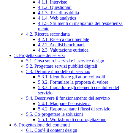
4.1.1. Interviste
4.1.2. Questionari
4.1.3. Test di usabilità
4.1.4. Web analytics
4.1.5. Strumenti di mappatura dell’esperienza
utente
4.2. Ricerca secondaria
4.2.1. Ricerca documentale
4.2.2. Analisi benchmark
4.2.3. Valutazione euristica
5. Progettazione dei servizi
5.1. Cosa sono i servizi e il service design
5.2. Progettare servizi pubblici digitali
5.3. Definire il modello di servizio
5.3.1. Identificare gli attori coinvolti
5.3.2. Formulare la proposta di valore
5.3.3. Inquadrare gli elementi costitutivi del
servizio
5.4. Descrivere il funzionamento del servizio
5.4.1. Mappare l’ecosistema
5.4.2. Rappresentare i flussi di servizio
5.5. Co-progettare le soluzioni
5.5.1. Workshop di co-progettazione
6. Progettazione dei contenuti
6.1. Cos’è il content design