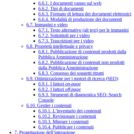
6.6.1. I documenti vanno sul web
6.6.2. Tipi di documenti
6.6.3. Formato di lettura dei documenti elettronici
6.6.4. Modalità di produzione dei documenti
6.7. Immagini e video
6.7.1. Testo alternativo (alt text) per le immagini
6.7.2. Sottotitoli per i video
6.7.3. Trascrizioni per i video
6.8. Proprietà intellettuale e privacy
6.8.1. Pubblicazione di contenuti prodotti dalla
Pubblica Amministrazione
6.8.2. Pubblicazione di contenuti non prodotti
dalla Pubblica Amministrazione
6.8.3. Consenso dei soggetti ritratti
6.9. Ottimizzazione per i motori di ricerca (SEO)
6.9.1. I fattori
on-page
6.9.2. I fattori
off-page
6.9.3. Strumenti di diagnostica SEO: Search
Console
6.10. Gestire i contenuti
6.10.1. L’inventario dei contenuti
6.10.2. Revisionare i contenuti
6.10.3. Migrare i contenuti
6.10.4. Pubblicare i contenuti
7. Progettazione dell’interazione