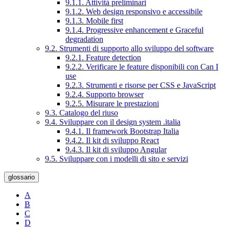
9.1.1. Attività preliminari
9.1.2. Web design responsivo e accessibile
9.1.3. Mobile first
9.1.4. Progressive enhancement e Graceful
degradation
9.2. Strumenti di supporto allo sviluppo del software
9.2.1. Feature detection
9.2.2. Verificare le feature disponibili con Can I
use
9.2.3. Strumenti e risorse per CSS e JavaScript
9.2.4. Supporto browser
9.2.5. Misurare le prestazioni
9.3. Catalogo del riuso
9.4. Sviluppare con il design system .italia
9.4.1. Il framework Bootstrap Italia
9.4.2. Il kit di sviluppo React
9.4.3. Il kit di sviluppo Angular
9.5. Sviluppare con i modelli di sito e servizi
glossario
A
B
C
D