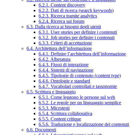
6.2.1. Content discovery
6.2.2. Dati di ricerca (search keywords)
6.2.3. Ricerca tramite analytics
6.2.4. Ricerca sui forum
6.3. Dalla ricerca ai bisogni degli utenti
6.3.1. User stories per definire i contenuti
6.3.2. Job stories per definire i contenuti
6.3.3. Criteri di accettazione
6.4. Architettura dell’informazione
6.4.1. Definire l’architettura dell’informazione
6.4.2. Alberatura
6.4.3. Flussi di interazione
6.4.4. Sistemi di navigazione
6.4.5. Tipologie di contenuto (content type)
6.4.6. Ontologie e standard
6.4.7. Vocabolari controllati e tassonomie
6.5. Scrittura e linguaggio
6.5.1. Come leggono le persone sul web
6.5.2. Le regole per un linguaggio semplice
6.5.3. Microtesti
6.5.4. Scrittura collaborativa
6.5.5. Content critique
6.5.6. Traduzione e localizzazione dei contenuti
6.6. Documenti