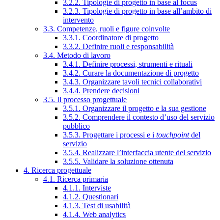
3.2.2. Tipologie di progetto in base al focus
3.2.3. Tipologie di progetto in base all’ambito di
intervento
3.3. Competenze, ruoli e figure coinvolte
3.3.1. Coordinatore di progetto
3.3.2. Definire ruoli e responsabilità
3.4. Metodo di lavoro
3.4.1. Definire processi, strumenti e rituali
3.4.2. Curare la documentazione di progetto
3.4.3. Organizzare tavoli tecnici collaborativi
3.4.4. Prendere decisioni
3.5. Il processo progettuale
3.5.1. Organizzare il progetto e la sua gestione
3.5.2. Comprendere il contesto d’uso del servizio
pubblico
3.5.3. Progettare i processi e i
touchpoint
del
servizio
3.5.4. Realizzare l’interfaccia utente del servizio
3.5.5. Validare la soluzione ottenuta
4. Ricerca progettuale
4.1. Ricerca primaria
4.1.1. Interviste
4.1.2. Questionari
4.1.3. Test di usabilità
4.1.4. Web analytics