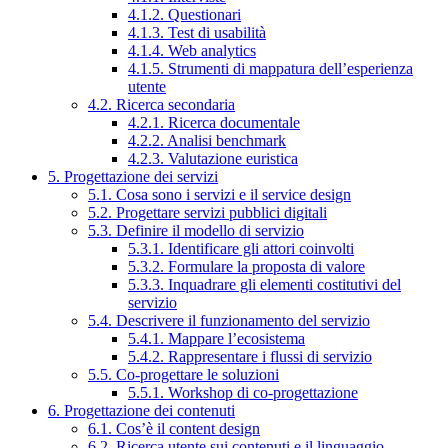
4.1.2. Questionari
4.1.3. Test di usabilità
4.1.4. Web analytics
4.1.5. Strumenti di mappatura dell’esperienza
utente
4.2. Ricerca secondaria
4.2.1. Ricerca documentale
4.2.2. Analisi benchmark
4.2.3. Valutazione euristica
5. Progettazione dei servizi
5.1. Cosa sono i servizi e il service design
5.2. Progettare servizi pubblici digitali
5.3. Definire il modello di servizio
5.3.1. Identificare gli attori coinvolti
5.3.2. Formulare la proposta di valore
5.3.3. Inquadrare gli elementi costitutivi del
servizio
5.4. Descrivere il funzionamento del servizio
5.4.1. Mappare l’ecosistema
5.4.2. Rappresentare i flussi di servizio
5.5. Co-progettare le soluzioni
5.5.1. Workshop di co-progettazione
6. Progettazione dei contenuti
6.1. Cos’è il content design
6.2. Ricerca utente sui contenuti e il linguaggio