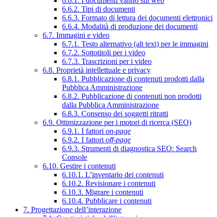
6.6.1. I documenti vanno sul web
6.6.2. Tipi di documenti
6.6.3. Formato di lettura dei documenti elettronici
6.6.4. Modalità di produzione dei documenti
6.7. Immagini e video
6.7.1. Testo alternativo (alt text) per le immagini
6.7.2. Sottotitoli per i video
6.7.3. Trascrizioni per i video
6.8. Proprietà intellettuale e privacy
6.8.1. Pubblicazione di contenuti prodotti dalla
Pubblica Amministrazione
6.8.2. Pubblicazione di contenuti non prodotti
dalla Pubblica Amministrazione
6.8.3. Consenso dei soggetti ritratti
6.9. Ottimizzazione per i motori di ricerca (SEO)
6.9.1. I fattori
on-page
6.9.2. I fattori
off-page
6.9.3. Strumenti di diagnostica SEO: Search
Console
6.10. Gestire i contenuti
6.10.1. L’inventario dei contenuti
6.10.2. Revisionare i contenuti
6.10.3. Migrare i contenuti
6.10.4. Pubblicare i contenuti
7. Progettazione dell’interazione