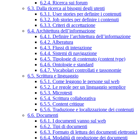
6.2.4. Ricerca sui forum
6.3. Dalla ricerca ai bisogni degli utenti
6.3.1. User stories per definire i contenuti
6.3.2. Job stories per definire i contenuti
6.3.3. Criteri di accettazione
6.4. Architettura dell’informazione
6.4.1. Definire l’architettura dell’informazione
6.4.2. Alberatura
6.4.3. Flussi di interazione
6.4.4. Sistemi di navigazione
6.4.5. Tipologie di contenuto (content type)
6.4.6. Ontologie e standard
6.4.7. Vocabolari controllati e tassonomie
6.5. Scrittura e linguaggio
6.5.1. Come leggono le persone sul web
6.5.2. Le regole per un linguaggio semplice
6.5.3. Microtesti
6.5.4. Scrittura collaborativa
6.5.5. Content critique
6.5.6. Traduzione e localizzazione dei contenuti
6.6. Documenti
6.6.1. I documenti vanno sul web
6.6.2. Tipi di documenti
6.6.3. Formato di lettura dei documenti elettronici
6.6.4. Modalità di produzione dei documenti