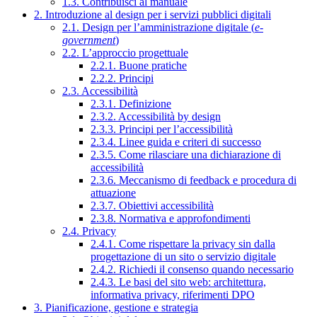
1.3. Contribuisci al manuale
2. Introduzione al design per i servizi pubblici digitali
2.1. Design per l’amministrazione digitale (
e-
government
)
2.2. L’approccio progettuale
2.2.1. Buone pratiche
2.2.2. Principi
2.3. Accessibilità
2.3.1. Definizione
2.3.2. Accessibilità by design
2.3.3. Principi per l’accessibilità
2.3.4. Linee guida e criteri di successo
2.3.5. Come rilasciare una dichiarazione di
accessibilità
2.3.6. Meccanismo di feedback e procedura di
attuazione
2.3.7. Obiettivi accessibilità
2.3.8. Normativa e approfondimenti
2.4. Privacy
2.4.1. Come rispettare la privacy sin dalla
progettazione di un sito o servizio digitale
2.4.2. Richiedi il consenso quando necessario
2.4.3. Le basi del sito web: architettura,
informativa privacy, riferimenti DPO
3. Pianificazione, gestione e strategia