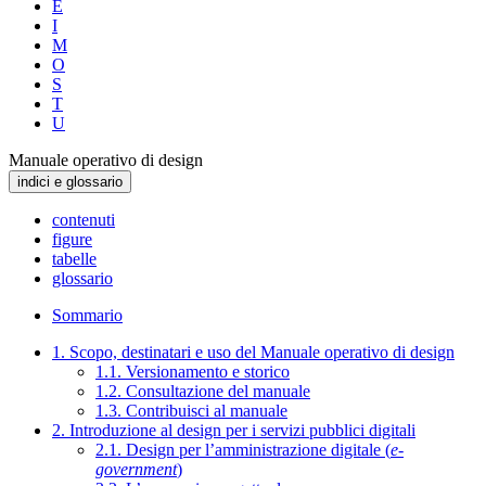
E
I
M
O
S
T
U
Manuale operativo di design
indici e glossario
contenuti
figure
tabelle
glossario
Sommario
1. Scopo, destinatari e uso del Manuale operativo di design
1.1. Versionamento e storico
1.2. Consultazione del manuale
1.3. Contribuisci al manuale
2. Introduzione al design per i servizi pubblici digitali
2.1. Design per l’amministrazione digitale (
e-
government
)