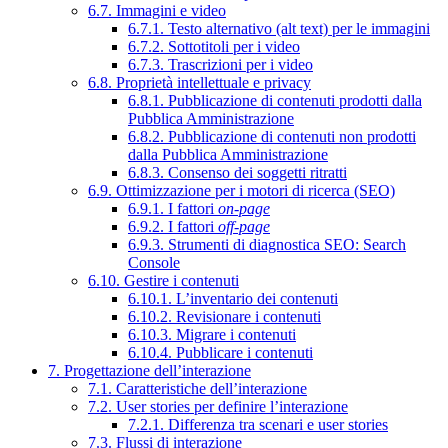
6.7. Immagini e video
6.7.1. Testo alternativo (alt text) per le immagini
6.7.2. Sottotitoli per i video
6.7.3. Trascrizioni per i video
6.8. Proprietà intellettuale e privacy
6.8.1. Pubblicazione di contenuti prodotti dalla
Pubblica Amministrazione
6.8.2. Pubblicazione di contenuti non prodotti
dalla Pubblica Amministrazione
6.8.3. Consenso dei soggetti ritratti
6.9. Ottimizzazione per i motori di ricerca (SEO)
6.9.1. I fattori
on-page
6.9.2. I fattori
off-page
6.9.3. Strumenti di diagnostica SEO: Search
Console
6.10. Gestire i contenuti
6.10.1. L’inventario dei contenuti
6.10.2. Revisionare i contenuti
6.10.3. Migrare i contenuti
6.10.4. Pubblicare i contenuti
7. Progettazione dell’interazione
7.1. Caratteristiche dell’interazione
7.2. User stories per definire l’interazione
7.2.1. Differenza tra scenari e user stories
7.3. Flussi di interazione