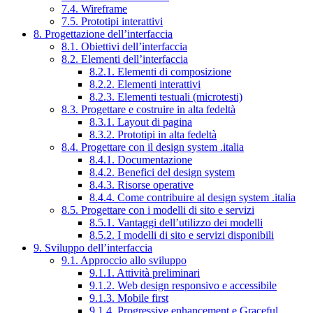
7.4. Wireframe
7.5. Prototipi interattivi
8. Progettazione dell’interfaccia
8.1. Obiettivi dell’interfaccia
8.2. Elementi dell’interfaccia
8.2.1. Elementi di composizione
8.2.2. Elementi interattivi
8.2.3. Elementi testuali (microtesti)
8.3. Progettare e costruire in alta fedeltà
8.3.1. Layout di pagina
8.3.2. Prototipi in alta fedeltà
8.4. Progettare con il design system .italia
8.4.1. Documentazione
8.4.2. Benefici del design system
8.4.3. Risorse operative
8.4.4. Come contribuire al design system .italia
8.5. Progettare con i modelli di sito e servizi
8.5.1. Vantaggi dell’utilizzo dei modelli
8.5.2. I modelli di sito e servizi disponibili
9. Sviluppo dell’interfaccia
9.1. Approccio allo sviluppo
9.1.1. Attività preliminari
9.1.2. Web design responsivo e accessibile
9.1.3. Mobile first
9.1.4. Progressive enhancement e Graceful