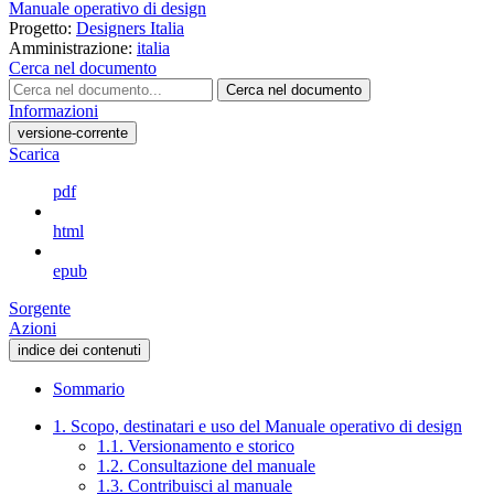
Manuale operativo di design
Progetto:
Designers Italia
Amministrazione:
italia
Cerca nel documento
Cerca nel documento
Informazioni
versione-corrente
Scarica
pdf
html
epub
Sorgente
Azioni
indice dei contenuti
Sommario
1. Scopo, destinatari e uso del Manuale operativo di design
1.1. Versionamento e storico
1.2. Consultazione del manuale
1.3. Contribuisci al manuale