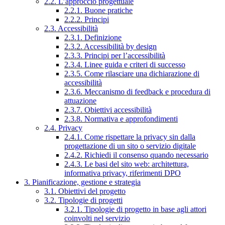
2.2. L’approccio progettuale
2.2.1. Buone pratiche
2.2.2. Principi
2.3. Accessibilità
2.3.1. Definizione
2.3.2. Accessibilità by design
2.3.3. Principi per l’accessibilità
2.3.4. Linee guida e criteri di successo
2.3.5. Come rilasciare una dichiarazione di
accessibilità
2.3.6. Meccanismo di feedback e procedura di
attuazione
2.3.7. Obiettivi accessibilità
2.3.8. Normativa e approfondimenti
2.4. Privacy
2.4.1. Come rispettare la privacy sin dalla
progettazione di un sito o servizio digitale
2.4.2. Richiedi il consenso quando necessario
2.4.3. Le basi del sito web: architettura,
informativa privacy, riferimenti DPO
3. Pianificazione, gestione e strategia
3.1. Obiettivi del progetto
3.2. Tipologie di progetti
3.2.1. Tipologie di progetto in base agli attori
coinvolti nel servizio