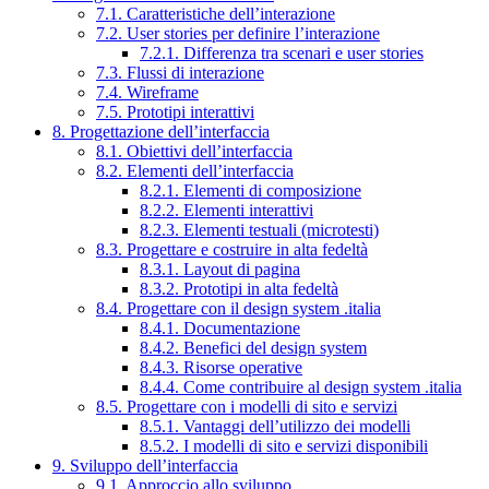
7.1. Caratteristiche dell’interazione
7.2. User stories per definire l’interazione
7.2.1. Differenza tra scenari e user stories
7.3. Flussi di interazione
7.4. Wireframe
7.5. Prototipi interattivi
8. Progettazione dell’interfaccia
8.1. Obiettivi dell’interfaccia
8.2. Elementi dell’interfaccia
8.2.1. Elementi di composizione
8.2.2. Elementi interattivi
8.2.3. Elementi testuali (microtesti)
8.3. Progettare e costruire in alta fedeltà
8.3.1. Layout di pagina
8.3.2. Prototipi in alta fedeltà
8.4. Progettare con il design system .italia
8.4.1. Documentazione
8.4.2. Benefici del design system
8.4.3. Risorse operative
8.4.4. Come contribuire al design system .italia
8.5. Progettare con i modelli di sito e servizi
8.5.1. Vantaggi dell’utilizzo dei modelli
8.5.2. I modelli di sito e servizi disponibili
9. Sviluppo dell’interfaccia
9.1. Approccio allo sviluppo