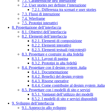
7.1. Caratteristiche dell’interazione
7.2. User stories per definire l’interazione
7.2.1. Differenza tra scenari e user stories
7.3. Flussi di interazione
7.4. Wireframe
7.5. Prototipi interattivi
8. Progettazione dell’interfaccia
8.1. Obiettivi dell’interfaccia
8.2. Elementi dell’interfaccia
8.2.1. Elementi di composizione
8.2.2. Elementi interattivi
8.2.3. Elementi testuali (microtesti)
8.3. Progettare e costruire in alta fedeltà
8.3.1. Layout di pagina
8.3.2. Prototipi in alta fedeltà
8.4. Progettare con il design system .italia
8.4.1. Documentazione
8.4.2. Benefici del design system
8.4.3. Risorse operative
8.4.4. Come contribuire al design system .italia
8.5. Progettare con i modelli di sito e servizi
8.5.1. Vantaggi dell’utilizzo dei modelli
8.5.2. I modelli di sito e servizi disponibili
9. Sviluppo dell’interfaccia
9.1. Approccio allo sviluppo