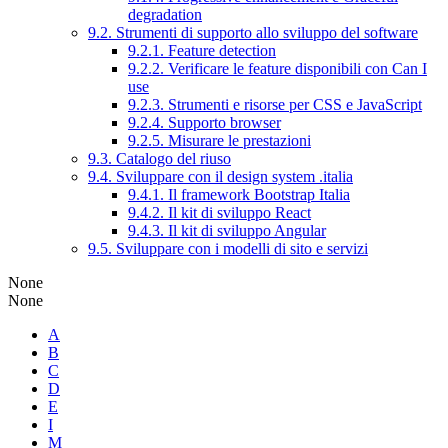
degradation
9.2. Strumenti di supporto allo sviluppo del software
9.2.1. Feature detection
9.2.2. Verificare le feature disponibili con Can I
use
9.2.3. Strumenti e risorse per CSS e JavaScript
9.2.4. Supporto browser
9.2.5. Misurare le prestazioni
9.3. Catalogo del riuso
9.4. Sviluppare con il design system .italia
9.4.1. Il framework Bootstrap Italia
9.4.2. Il kit di sviluppo React
9.4.3. Il kit di sviluppo Angular
9.5. Sviluppare con i modelli di sito e servizi
None
None
A
B
C
D
E
I
M