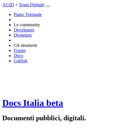
AGID
+
Team Digitale
Piano Triennale
Le community
Developers
Designers
Gli strumenti
Forum
Docs
GitHub
Docs Italia
beta
Documenti pubblici, digitali.