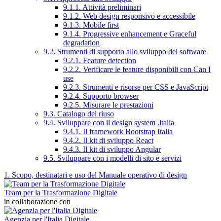
9.1.1. Attività preliminari
9.1.2. Web design responsivo e accessibile
9.1.3. Mobile first
9.1.4. Progressive enhancement e Graceful
degradation
9.2. Strumenti di supporto allo sviluppo del software
9.2.1. Feature detection
9.2.2. Verificare le feature disponibili con Can I
use
9.2.3. Strumenti e risorse per CSS e JavaScript
9.2.4. Supporto browser
9.2.5. Misurare le prestazioni
9.3. Catalogo del riuso
9.4. Sviluppare con il design system .italia
9.4.1. Il framework Bootstrap Italia
9.4.2. Il kit di sviluppo React
9.4.3. Il kit di sviluppo Angular
9.5. Sviluppare con i modelli di sito e servizi
1. Scopo, destinatari e uso del Manuale operativo di design
Team per la Trasformazione Digitale
in collaborazione con
Agenzia per l'Italia Digitale