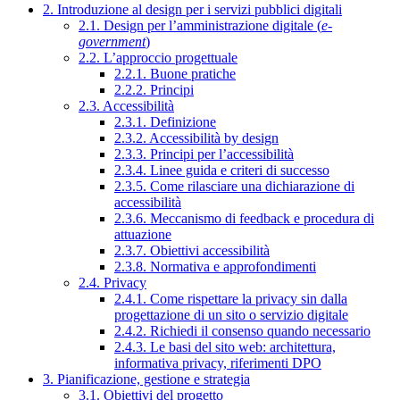
2. Introduzione al design per i servizi pubblici digitali
2.1. Design per l’amministrazione digitale (
e-
government
)
2.2. L’approccio progettuale
2.2.1. Buone pratiche
2.2.2. Principi
2.3. Accessibilità
2.3.1. Definizione
2.3.2. Accessibilità by design
2.3.3. Principi per l’accessibilità
2.3.4. Linee guida e criteri di successo
2.3.5. Come rilasciare una dichiarazione di
accessibilità
2.3.6. Meccanismo di feedback e procedura di
attuazione
2.3.7. Obiettivi accessibilità
2.3.8. Normativa e approfondimenti
2.4. Privacy
2.4.1. Come rispettare la privacy sin dalla
progettazione di un sito o servizio digitale
2.4.2. Richiedi il consenso quando necessario
2.4.3. Le basi del sito web: architettura,
informativa privacy, riferimenti DPO
3. Pianificazione, gestione e strategia
3.1. Obiettivi del progetto