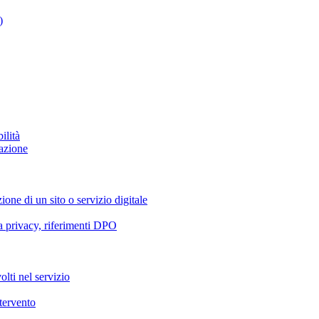
)
ilità
azione
ione di un sito o servizio digitale
va privacy, riferimenti DPO
olti nel servizio
ntervento