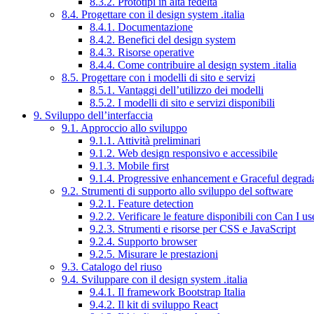
8.3.2. Prototipi in alta fedeltà
8.4. Progettare con il design system .italia
8.4.1. Documentazione
8.4.2. Benefici del design system
8.4.3. Risorse operative
8.4.4. Come contribuire al design system .italia
8.5. Progettare con i modelli di sito e servizi
8.5.1. Vantaggi dell’utilizzo dei modelli
8.5.2. I modelli di sito e servizi disponibili
9. Sviluppo dell’interfaccia
9.1. Approccio allo sviluppo
9.1.1. Attività preliminari
9.1.2. Web design responsivo e accessibile
9.1.3. Mobile first
9.1.4. Progressive enhancement e Graceful degrad
9.2. Strumenti di supporto allo sviluppo del software
9.2.1. Feature detection
9.2.2. Verificare le feature disponibili con Can I us
9.2.3. Strumenti e risorse per CSS e JavaScript
9.2.4. Supporto browser
9.2.5. Misurare le prestazioni
9.3. Catalogo del riuso
9.4. Sviluppare con il design system .italia
9.4.1. Il framework Bootstrap Italia
9.4.2. Il kit di sviluppo React