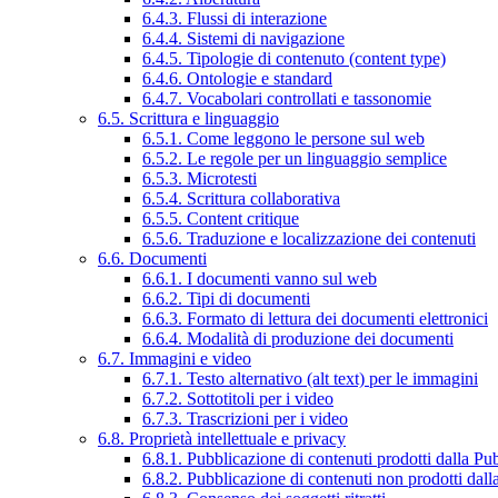
6.4.3. Flussi di interazione
6.4.4. Sistemi di navigazione
6.4.5. Tipologie di contenuto (content type)
6.4.6. Ontologie e standard
6.4.7. Vocabolari controllati e tassonomie
6.5. Scrittura e linguaggio
6.5.1. Come leggono le persone sul web
6.5.2. Le regole per un linguaggio semplice
6.5.3. Microtesti
6.5.4. Scrittura collaborativa
6.5.5. Content critique
6.5.6. Traduzione e localizzazione dei contenuti
6.6. Documenti
6.6.1. I documenti vanno sul web
6.6.2. Tipi di documenti
6.6.3. Formato di lettura dei documenti elettronici
6.6.4. Modalità di produzione dei documenti
6.7. Immagini e video
6.7.1. Testo alternativo (alt text) per le immagini
6.7.2. Sottotitoli per i video
6.7.3. Trascrizioni per i video
6.8. Proprietà intellettuale e privacy
6.8.1. Pubblicazione di contenuti prodotti dalla P
6.8.2. Pubblicazione di contenuti non prodotti dal