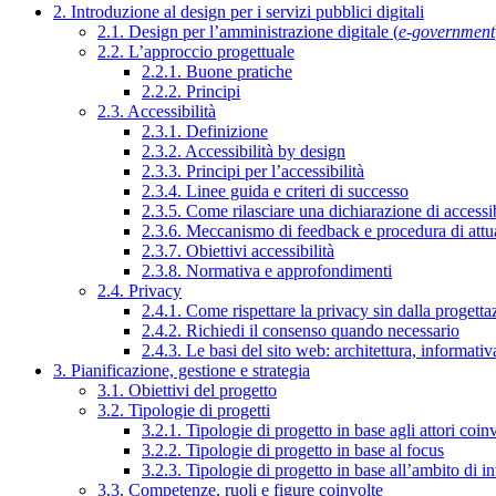
2. Introduzione al design per i servizi pubblici digitali
2.1. Design per l’amministrazione digitale (
e-government
2.2. L’approccio progettuale
2.2.1. Buone pratiche
2.2.2. Principi
2.3. Accessibilità
2.3.1. Definizione
2.3.2. Accessibilità by design
2.3.3. Principi per l’accessibilità
2.3.4. Linee guida e criteri di successo
2.3.5. Come rilasciare una dichiarazione di accessib
2.3.6. Meccanismo di feedback e procedura di attu
2.3.7. Obiettivi accessibilità
2.3.8. Normativa e approfondimenti
2.4. Privacy
2.4.1. Come rispettare la privacy sin dalla progettaz
2.4.2. Richiedi il consenso quando necessario
2.4.3. Le basi del sito web: architettura, informati
3. Pianificazione, gestione e strategia
3.1. Obiettivi del progetto
3.2. Tipologie di progetti
3.2.1. Tipologie di progetto in base agli attori coinv
3.2.2. Tipologie di progetto in base al focus
3.2.3. Tipologie di progetto in base all’ambito di i
3.3. Competenze, ruoli e figure coinvolte