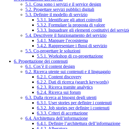
5.1. Cosa sono i servizi e il service design
5.2. Progettare servizi pubblici digitali
5.3. Definire il modello di servizio
5.3.1. Identificare gli attori coinvolti
5.3.2. Formulare la proposta di valore
5.3.3. Inquadrare gli elementi costitutivi del serviz
5.4. Descrivere il funzionamento del servizio
5.4.1. Mappare l’ecosistema
5.4.2. Rappresentare i flussi di servizio
5.5. Co-progettare le soluzioni
5.5.1. Workshop di co-progettazione
6. Progettazione dei contenuti
6.1. Cos’è il content design
6.2. Ricerca utente sui contenuti e il linguaggio
6.2.1. Content discovery
6.2.2. Dati di ricerca (search keywords)
6.2.3. Ricerca tramite analytics
6.2.4. Ricerca sui forum
6.3. Dalla ricerca ai bisogni degli utenti
6.3.1. User stories per definire i contenuti
6.3.2. Job stories per definire i contenuti
6.3.3. Criteri di accettazione
6.4. Architettura dell’informazione
6.4.1. Definire l’architettura dell’informazione
6.4.2. Alberatura