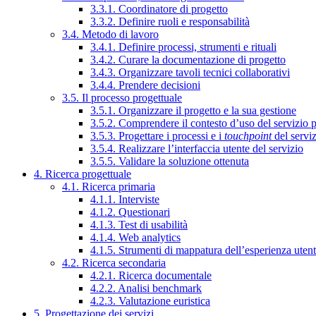
3.3.1. Coordinatore di progetto
3.3.2. Definire ruoli e responsabilità
3.4. Metodo di lavoro
3.4.1. Definire processi, strumenti e rituali
3.4.2. Curare la documentazione di progetto
3.4.3. Organizzare tavoli tecnici collaborativi
3.4.4. Prendere decisioni
3.5. Il processo progettuale
3.5.1. Organizzare il progetto e la sua gestione
3.5.2. Comprendere il contesto d’uso del servizio 
3.5.3. Progettare i processi e i
touchpoint
del servi
3.5.4. Realizzare l’interfaccia utente del servizio
3.5.5. Validare la soluzione ottenuta
4. Ricerca progettuale
4.1. Ricerca primaria
4.1.1. Interviste
4.1.2. Questionari
4.1.3. Test di usabilità
4.1.4. Web analytics
4.1.5. Strumenti di mappatura dell’esperienza uten
4.2. Ricerca secondaria
4.2.1. Ricerca documentale
4.2.2. Analisi benchmark
4.2.3. Valutazione euristica
5. Progettazione dei servizi