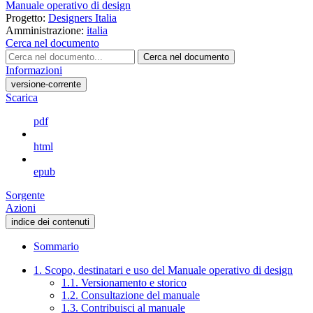
Manuale operativo di design
Progetto:
Designers Italia
Amministrazione:
italia
Cerca nel documento
Cerca nel documento
Informazioni
versione-corrente
Scarica
pdf
html
epub
Sorgente
Azioni
indice dei contenuti
Sommario
1. Scopo, destinatari e uso del Manuale operativo di design
1.1. Versionamento e storico
1.2. Consultazione del manuale
1.3. Contribuisci al manuale