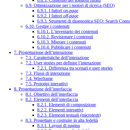
6.8.3. Consenso dei soggetti ritratti
6.9. Ottimizzazione per i motori di ricerca (SEO)
6.9.1. I fattori
on-page
6.9.2. I fattori
off-page
6.9.3. Strumenti di diagnostica SEO: Search Cons
6.10. Gestire i contenuti
6.10.1. L’inventario dei contenuti
6.10.2. Revisionare i contenuti
6.10.3. Migrare i contenuti
6.10.4. Pubblicare i contenuti
7. Progettazione dell’interazione
7.1. Caratteristiche dell’interazione
7.2. User stories per definire l’interazione
7.2.1. Differenza tra scenari e user stories
7.3. Flussi di interazione
7.4. Wireframe
7.5. Prototipi interattivi
8. Progettazione dell’interfaccia
8.1. Obiettivi dell’interfaccia
8.2. Elementi dell’interfaccia
8.2.1. Elementi di composizione
8.2.2. Elementi interattivi
8.2.3. Elementi testuali (microtesti)
8.3. Progettare e costruire in alta fedeltà
8.3.1. Layout di pagina