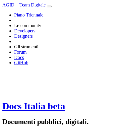
AGID
+
Team Digitale
Piano Triennale
Le community
Developers
Designers
Gli strumenti
Forum
Docs
GitHub
Docs Italia
beta
Documenti pubblici, digitali.