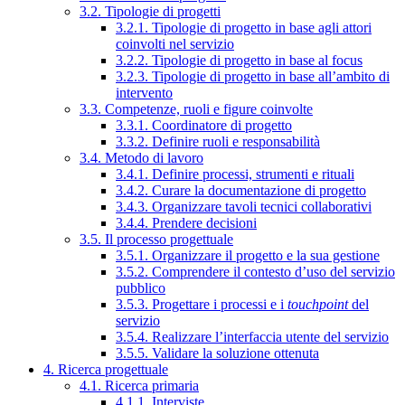
3.2. Tipologie di progetti
3.2.1. Tipologie di progetto in base agli attori
coinvolti nel servizio
3.2.2. Tipologie di progetto in base al focus
3.2.3. Tipologie di progetto in base all’ambito di
intervento
3.3. Competenze, ruoli e figure coinvolte
3.3.1. Coordinatore di progetto
3.3.2. Definire ruoli e responsabilità
3.4. Metodo di lavoro
3.4.1. Definire processi, strumenti e rituali
3.4.2. Curare la documentazione di progetto
3.4.3. Organizzare tavoli tecnici collaborativi
3.4.4. Prendere decisioni
3.5. Il processo progettuale
3.5.1. Organizzare il progetto e la sua gestione
3.5.2. Comprendere il contesto d’uso del servizio
pubblico
3.5.3. Progettare i processi e i
touchpoint
del
servizio
3.5.4. Realizzare l’interfaccia utente del servizio
3.5.5. Validare la soluzione ottenuta
4. Ricerca progettuale
4.1. Ricerca primaria
4.1.1. Interviste