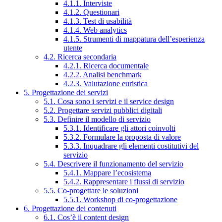
4.1.1. Interviste
4.1.2. Questionari
4.1.3. Test di usabilità
4.1.4. Web analytics
4.1.5. Strumenti di mappatura dell’esperienza
utente
4.2. Ricerca secondaria
4.2.1. Ricerca documentale
4.2.2. Analisi benchmark
4.2.3. Valutazione euristica
5. Progettazione dei servizi
5.1. Cosa sono i servizi e il service design
5.2. Progettare servizi pubblici digitali
5.3. Definire il modello di servizio
5.3.1. Identificare gli attori coinvolti
5.3.2. Formulare la proposta di valore
5.3.3. Inquadrare gli elementi costitutivi del
servizio
5.4. Descrivere il funzionamento del servizio
5.4.1. Mappare l’ecosistema
5.4.2. Rappresentare i flussi di servizio
5.5. Co-progettare le soluzioni
5.5.1. Workshop di co-progettazione
6. Progettazione dei contenuti
6.1. Cos’è il content design