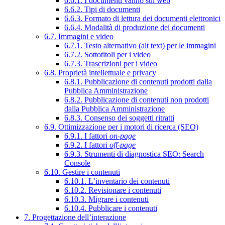
6.6.1. I documenti vanno sul web
6.6.2. Tipi di documenti
6.6.3. Formato di lettura dei documenti elettronici
6.6.4. Modalità di produzione dei documenti
6.7. Immagini e video
6.7.1. Testo alternativo (alt text) per le immagini
6.7.2. Sottotitoli per i video
6.7.3. Trascrizioni per i video
6.8. Proprietà intellettuale e privacy
6.8.1. Pubblicazione di contenuti prodotti dalla
Pubblica Amministrazione
6.8.2. Pubblicazione di contenuti non prodotti
dalla Pubblica Amministrazione
6.8.3. Consenso dei soggetti ritratti
6.9. Ottimizzazione per i motori di ricerca (SEO)
6.9.1. I fattori
on-page
6.9.2. I fattori
off-page
6.9.3. Strumenti di diagnostica SEO: Search
Console
6.10. Gestire i contenuti
6.10.1. L’inventario dei contenuti
6.10.2. Revisionare i contenuti
6.10.3. Migrare i contenuti
6.10.4. Pubblicare i contenuti
7. Progettazione dell’interazione