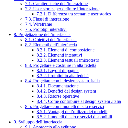
7.1. Caratteristiche dell’interazione
7.2. User stories per definire l’interazione
7.2.1. Differenza tra scenari e user stories
7.3. Flussi di interazione
7.4. Wireframe
7.5. Prototipi interattivi
8. Progettazione dell’interfaccia
8.1. Obiettivi dell’interfaccia
8.2. Elementi dell’interfaccia
8.2.1. Elementi di composizione
8.2.2. Elementi interattivi
8.2.3. Elementi testuali (microtesti)
8.3. Progettare e costruire in alta fedeltà
8.3.1. Layout di pagina
8.3.2. Prototipi in alta fedeltà
8.4. Progettare con il design system .italia
8.4.1. Documentazione
8.4.2. Benefici del design system
8.4.3. Risorse operative
8.4.4. Come contribuire al design system .italia
8.5. Progettare con i modelli di sito e servizi
8.5.1. Vantaggi dell’utilizzo dei modelli
8.5.2. I modelli di sito e servizi disponibili
9. Sviluppo dell’interfaccia
9.1. Approccio allo sviluppo