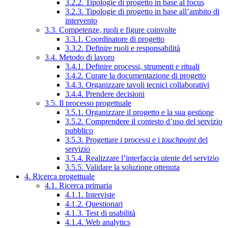
3.2.2. Tipologie di progetto in base al focus
3.2.3. Tipologie di progetto in base all’ambito di
intervento
3.3. Competenze, ruoli e figure coinvolte
3.3.1. Coordinatore di progetto
3.3.2. Definire ruoli e responsabilità
3.4. Metodo di lavoro
3.4.1. Definire processi, strumenti e rituali
3.4.2. Curare la documentazione di progetto
3.4.3. Organizzare tavoli tecnici collaborativi
3.4.4. Prendere decisioni
3.5. Il processo progettuale
3.5.1. Organizzare il progetto e la sua gestione
3.5.2. Comprendere il contesto d’uso del servizio
pubblico
3.5.3. Progettare i processi e i
touchpoint
del
servizio
3.5.4. Realizzare l’interfaccia utente del servizio
3.5.5. Validare la soluzione ottenuta
4. Ricerca progettuale
4.1. Ricerca primaria
4.1.1. Interviste
4.1.2. Questionari
4.1.3. Test di usabilità
4.1.4. Web analytics