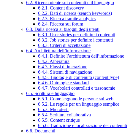
6.2. Ricerca utente sui contenuti e il linguaggio
6.2.1. Content discovery
6.2.2. Dati di ricerca (search keywords)
6.2.3. Ricerca tramite analytics
6.2.4. Ricerca sui forum
6.3. Dalla ricerca ai bisogni degli utenti
6.3.1. User stories per definire i contenuti
6.3.2. Job stories per definire i contenuti
6.3.3. Criteri di accettazione
6.4. Architettura dell’informazione
6.4.1. Definire l’architettura dell’informazione
6.4.2. Alberatura
6.4.3. Flussi di interazione
6.4.4. Sistemi di navigazione
6.4.5. Tipologie di contenuto (content type)
6.4.6. Ontologie e standard
6.4.7. Vocabolari controllati e tassonomie
6.5. Scrittura e linguaggio
6.5.1. Come leggono le persone sul web
6.5.2. Le regole per un linguaggio semplice
6.5.3. Microtesti
6.5.4. Scrittura collaborativa
6.5.5. Content critique
6.5.6. Traduzione e localizzazione dei contenuti
6.6. Documenti