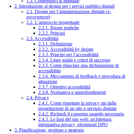
1.3. Contribuisci al manuale
2. Introduzione al design per i servizi pubblici digitali
2.1. Design per l’amministrazione digitale (
e-
government
)
2.2. L’approccio progettuale
2.2.1. Buone pratiche
2.2.2. Principi
2.3. Accessibilità
2.3.1. Definizione
2.3.2. Accessibilità by design
2.3.3. Principi per l’accessibilità
2.3.4. Linee guida e criteri di successo
2.3.5. Come rilasciare una dichiarazione di
accessibilità
2.3.6. Meccanismo di feedback e procedura di
attuazione
2.3.7. Obiettivi accessibilità
2.3.8. Normativa e approfondimenti
2.4. Privacy
2.4.1. Come rispettare la privacy sin dalla
progettazione di un sito o servizio digitale
2.4.2. Richiedi il consenso quando necessario
2.4.3. Le basi del sito web: architettura,
informativa privacy, riferimenti DPO
3. Pianificazione, gestione e strategia