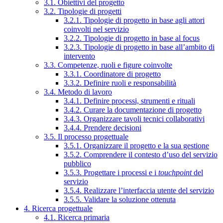
3.1. Obiettivi del progetto
3.2. Tipologie di progetti
3.2.1. Tipologie di progetto in base agli attori
coinvolti nel servizio
3.2.2. Tipologie di progetto in base al focus
3.2.3. Tipologie di progetto in base all’ambito di
intervento
3.3. Competenze, ruoli e figure coinvolte
3.3.1. Coordinatore di progetto
3.3.2. Definire ruoli e responsabilità
3.4. Metodo di lavoro
3.4.1. Definire processi, strumenti e rituali
3.4.2. Curare la documentazione di progetto
3.4.3. Organizzare tavoli tecnici collaborativi
3.4.4. Prendere decisioni
3.5. Il processo progettuale
3.5.1. Organizzare il progetto e la sua gestione
3.5.2. Comprendere il contesto d’uso del servizio
pubblico
3.5.3. Progettare i processi e i
touchpoint
del
servizio
3.5.4. Realizzare l’interfaccia utente del servizio
3.5.5. Validare la soluzione ottenuta
4. Ricerca progettuale
4.1. Ricerca primaria