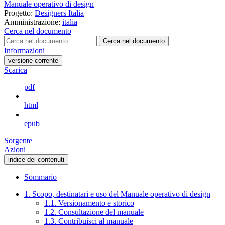
Manuale operativo di design
Progetto:
Designers Italia
Amministrazione:
italia
Cerca nel documento
Cerca nel documento
Informazioni
versione-corrente
Scarica
pdf
html
epub
Sorgente
Azioni
indice dei contenuti
Sommario
1. Scopo, destinatari e uso del Manuale operativo di design
1.1. Versionamento e storico
1.2. Consultazione del manuale
1.3. Contribuisci al manuale