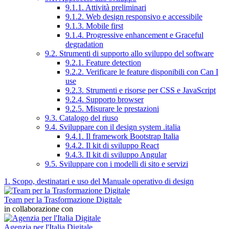
9.1.1. Attività preliminari
9.1.2. Web design responsivo e accessibile
9.1.3. Mobile first
9.1.4. Progressive enhancement e Graceful
degradation
9.2. Strumenti di supporto allo sviluppo del software
9.2.1. Feature detection
9.2.2. Verificare le feature disponibili con Can I
use
9.2.3. Strumenti e risorse per CSS e JavaScript
9.2.4. Supporto browser
9.2.5. Misurare le prestazioni
9.3. Catalogo del riuso
9.4. Sviluppare con il design system .italia
9.4.1. Il framework Bootstrap Italia
9.4.2. Il kit di sviluppo React
9.4.3. Il kit di sviluppo Angular
9.5. Sviluppare con i modelli di sito e servizi
1. Scopo, destinatari e uso del Manuale operativo di design
Team per la Trasformazione Digitale
in collaborazione con
Agenzia per l'Italia Digitale