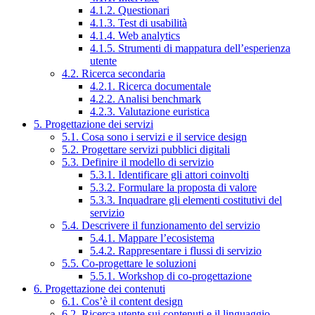
4.1.2. Questionari
4.1.3. Test di usabilità
4.1.4. Web analytics
4.1.5. Strumenti di mappatura dell’esperienza
utente
4.2. Ricerca secondaria
4.2.1. Ricerca documentale
4.2.2. Analisi benchmark
4.2.3. Valutazione euristica
5. Progettazione dei servizi
5.1. Cosa sono i servizi e il service design
5.2. Progettare servizi pubblici digitali
5.3. Definire il modello di servizio
5.3.1. Identificare gli attori coinvolti
5.3.2. Formulare la proposta di valore
5.3.3. Inquadrare gli elementi costitutivi del
servizio
5.4. Descrivere il funzionamento del servizio
5.4.1. Mappare l’ecosistema
5.4.2. Rappresentare i flussi di servizio
5.5. Co-progettare le soluzioni
5.5.1. Workshop di co-progettazione
6. Progettazione dei contenuti
6.1. Cos’è il content design
6.2. Ricerca utente sui contenuti e il linguaggio