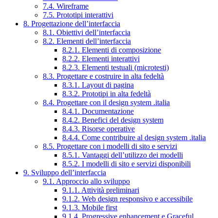
7.4. Wireframe
7.5. Prototipi interattivi
8. Progettazione dell’interfaccia
8.1. Obiettivi dell’interfaccia
8.2. Elementi dell’interfaccia
8.2.1. Elementi di composizione
8.2.2. Elementi interattivi
8.2.3. Elementi testuali (microtesti)
8.3. Progettare e costruire in alta fedeltà
8.3.1. Layout di pagina
8.3.2. Prototipi in alta fedeltà
8.4. Progettare con il design system .italia
8.4.1. Documentazione
8.4.2. Benefici del design system
8.4.3. Risorse operative
8.4.4. Come contribuire al design system .italia
8.5. Progettare con i modelli di sito e servizi
8.5.1. Vantaggi dell’utilizzo dei modelli
8.5.2. I modelli di sito e servizi disponibili
9. Sviluppo dell’interfaccia
9.1. Approccio allo sviluppo
9.1.1. Attività preliminari
9.1.2. Web design responsivo e accessibile
9.1.3. Mobile first
9.1.4. Progressive enhancement e Graceful