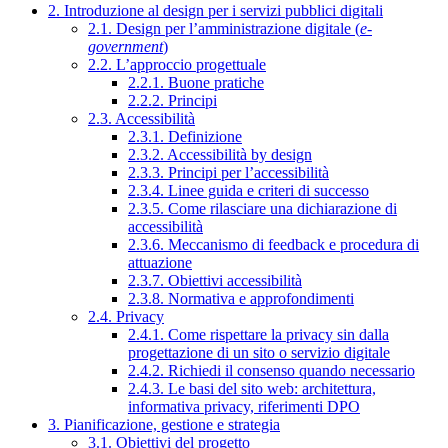
2. Introduzione al design per i servizi pubblici digitali
2.1. Design per l’amministrazione digitale (
e-
government
)
2.2. L’approccio progettuale
2.2.1. Buone pratiche
2.2.2. Principi
2.3. Accessibilità
2.3.1. Definizione
2.3.2. Accessibilità by design
2.3.3. Principi per l’accessibilità
2.3.4. Linee guida e criteri di successo
2.3.5. Come rilasciare una dichiarazione di
accessibilità
2.3.6. Meccanismo di feedback e procedura di
attuazione
2.3.7. Obiettivi accessibilità
2.3.8. Normativa e approfondimenti
2.4. Privacy
2.4.1. Come rispettare la privacy sin dalla
progettazione di un sito o servizio digitale
2.4.2. Richiedi il consenso quando necessario
2.4.3. Le basi del sito web: architettura,
informativa privacy, riferimenti DPO
3. Pianificazione, gestione e strategia
3.1. Obiettivi del progetto