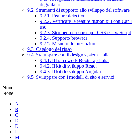
degradation
9.2. Strumenti di supporto allo sviluppo del software
9.2.1. Feature detection
9.2.2. Verificare le feature disponibili con Can I
use
9.2.3. Strumenti e risorse per CSS e JavaScript
9.2.4. Supporto browser
9.2.5. Misurare le prestazioni
9.3. Catalogo del riuso
9.4. Sviluppare con il design system .italia
9.4.1. Il framework Bootstrap Italia
9.4.2. Il kit di sviluppo React
9.4.3. Il kit di sviluppo Angular
9.5. Sviluppare con i modelli di sito e servizi
None
None
A
B
C
D
E
I
M