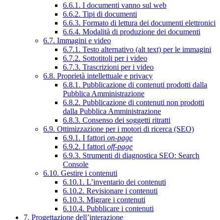
6.6.1. I documenti vanno sul web
6.6.2. Tipi di documenti
6.6.3. Formato di lettura dei documenti elettronici
6.6.4. Modalità di produzione dei documenti
6.7. Immagini e video
6.7.1. Testo alternativo (alt text) per le immagini
6.7.2. Sottotitoli per i video
6.7.3. Trascrizioni per i video
6.8. Proprietà intellettuale e privacy
6.8.1. Pubblicazione di contenuti prodotti dalla
Pubblica Amministrazione
6.8.2. Pubblicazione di contenuti non prodotti
dalla Pubblica Amministrazione
6.8.3. Consenso dei soggetti ritratti
6.9. Ottimizzazione per i motori di ricerca (SEO)
6.9.1. I fattori
on-page
6.9.2. I fattori
off-page
6.9.3. Strumenti di diagnostica SEO: Search
Console
6.10. Gestire i contenuti
6.10.1. L’inventario dei contenuti
6.10.2. Revisionare i contenuti
6.10.3. Migrare i contenuti
6.10.4. Pubblicare i contenuti
7. Progettazione dell’interazione