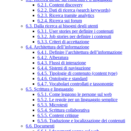
6.2.1. Content discovery
6.2.2. Dati di ricerca (search keywords)
6.2.3. Ricerca tramite analytics
6.2.4. Ricerca sui forum
6.3. Dalla ricerca ai bisogni degli utenti
6.3.1. User stories per definire i contenuti
6.3.2. Job stories per definire i contenuti
6.3.3. Criteri di accettazione
6.4. Architettura dell’informazione
6.4.1. Definire l’architettura dell’informazione
6.4.2. Alberatura
6.4.3. Flussi di interazione
6.4.4. Sistemi di navigazione
6.4.5. Tipologie di contenuto (content type)
6.4.6. Ontologie e standard
6.4.7. Vocabolari controllati e tassonomie
6.5. Scrittura e linguaggio
6.5.1. Come leggono le persone sul web
6.5.2. Le regole per un linguaggio semplice
6.5.3. Microtesti
6.5.4. Scrittura collaborativa
6.5.5. Content critique
6.5.6. Traduzione e localizzazione dei contenuti
6.6. Documenti