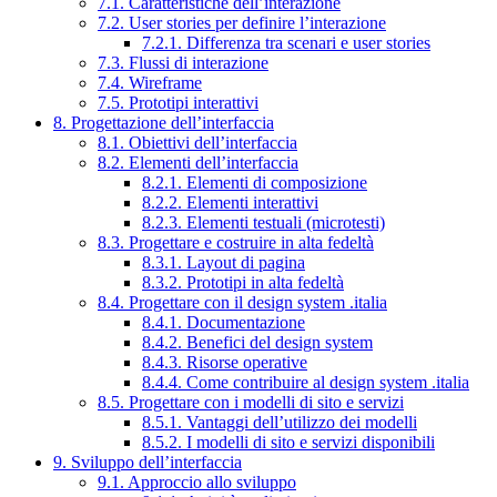
7.1. Caratteristiche dell’interazione
7.2. User stories per definire l’interazione
7.2.1. Differenza tra scenari e user stories
7.3. Flussi di interazione
7.4. Wireframe
7.5. Prototipi interattivi
8. Progettazione dell’interfaccia
8.1. Obiettivi dell’interfaccia
8.2. Elementi dell’interfaccia
8.2.1. Elementi di composizione
8.2.2. Elementi interattivi
8.2.3. Elementi testuali (microtesti)
8.3. Progettare e costruire in alta fedeltà
8.3.1. Layout di pagina
8.3.2. Prototipi in alta fedeltà
8.4. Progettare con il design system .italia
8.4.1. Documentazione
8.4.2. Benefici del design system
8.4.3. Risorse operative
8.4.4. Come contribuire al design system .italia
8.5. Progettare con i modelli di sito e servizi
8.5.1. Vantaggi dell’utilizzo dei modelli
8.5.2. I modelli di sito e servizi disponibili
9. Sviluppo dell’interfaccia
9.1. Approccio allo sviluppo