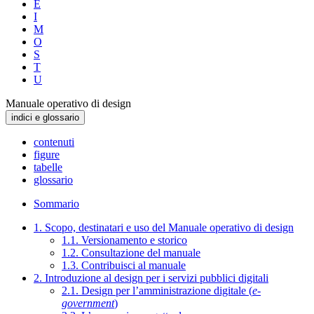
E
I
M
O
S
T
U
Manuale operativo di design
indici e glossario
contenuti
figure
tabelle
glossario
Sommario
1. Scopo, destinatari e uso del Manuale operativo di design
1.1. Versionamento e storico
1.2. Consultazione del manuale
1.3. Contribuisci al manuale
2. Introduzione al design per i servizi pubblici digitali
2.1. Design per l’amministrazione digitale (
e-
government
)