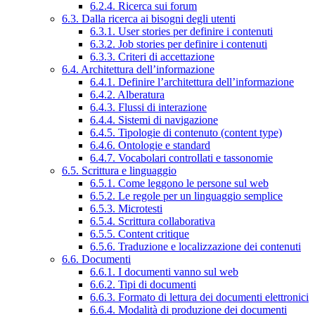
6.2.4. Ricerca sui forum
6.3. Dalla ricerca ai bisogni degli utenti
6.3.1. User stories per definire i contenuti
6.3.2. Job stories per definire i contenuti
6.3.3. Criteri di accettazione
6.4. Architettura dell’informazione
6.4.1. Definire l’architettura dell’informazione
6.4.2. Alberatura
6.4.3. Flussi di interazione
6.4.4. Sistemi di navigazione
6.4.5. Tipologie di contenuto (content type)
6.4.6. Ontologie e standard
6.4.7. Vocabolari controllati e tassonomie
6.5. Scrittura e linguaggio
6.5.1. Come leggono le persone sul web
6.5.2. Le regole per un linguaggio semplice
6.5.3. Microtesti
6.5.4. Scrittura collaborativa
6.5.5. Content critique
6.5.6. Traduzione e localizzazione dei contenuti
6.6. Documenti
6.6.1. I documenti vanno sul web
6.6.2. Tipi di documenti
6.6.3. Formato di lettura dei documenti elettronici
6.6.4. Modalità di produzione dei documenti