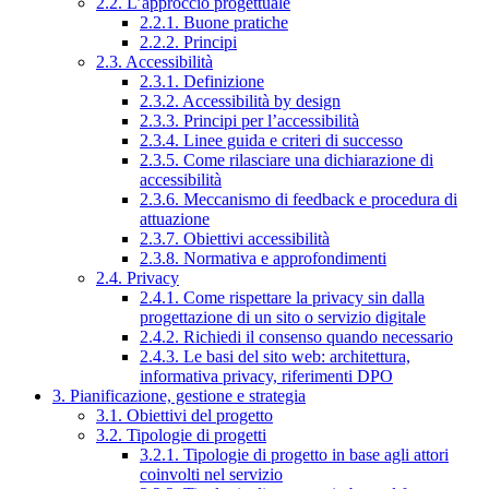
2.2. L’approccio progettuale
2.2.1. Buone pratiche
2.2.2. Principi
2.3. Accessibilità
2.3.1. Definizione
2.3.2. Accessibilità by design
2.3.3. Principi per l’accessibilità
2.3.4. Linee guida e criteri di successo
2.3.5. Come rilasciare una dichiarazione di
accessibilità
2.3.6. Meccanismo di feedback e procedura di
attuazione
2.3.7. Obiettivi accessibilità
2.3.8. Normativa e approfondimenti
2.4. Privacy
2.4.1. Come rispettare la privacy sin dalla
progettazione di un sito o servizio digitale
2.4.2. Richiedi il consenso quando necessario
2.4.3. Le basi del sito web: architettura,
informativa privacy, riferimenti DPO
3. Pianificazione, gestione e strategia
3.1. Obiettivi del progetto
3.2. Tipologie di progetti
3.2.1. Tipologie di progetto in base agli attori
coinvolti nel servizio