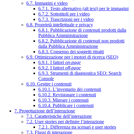
6.7. Immagini e video
6.7.1. Testo alternativo (alt text) per le immagini
6.7.2. Sottotitoli per i video
6.7.3. Trascrizioni per i video
6.8. Proprietà intellettuale e privacy
6.8.1. Pubblicazione di contenuti prodotti dalla
Pubblica Amministrazione
6.8.2. Pubblicazione di contenuti non prodotti
dalla Pubblica Amministrazione
6.8.3. Consenso dei soggetti ritratti
6.9. Ottimizzazione per i motori di ricerca (SEO)
6.9.1. I fattori
on-page
6.9.2. I fattori
off-page
6.9.3. Strumenti di diagnostica SEO: Search
Console
6.10. Gestire i contenuti
6.10.1. L’inventario dei contenuti
6.10.2. Revisionare i contenuti
6.10.3. Migrare i contenuti
6.10.4. Pubblicare i contenuti
7. Progettazione dell’interazione
7.1. Caratteristiche dell’interazione
7.2. User stories per definire l’interazione
7.2.1. Differenza tra scenari e user stories
7.3. Flussi di interazione