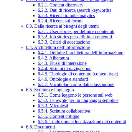
6.2.1. Content discovery
6.2.2. Dati di ricerca (search keywords)
6.2.3. Ricerca tramite analytics
6.2.4. Ricerca sui forum
6.3. Dalla ricerca ai bisogni degli utenti
6.3.1. User stories per definire i contenuti
6.3.2. Job stories per definire i contenuti
6.3.3. Criteri di accettazione
6.4. Architettura dell’informazione
6.4.1. Definire l’architettura dell’informazione
6.4.2. Alberatura
6.4.3. Flussi di interazione
6.4.4. Sistemi di navigazione
6.4.5. Tipologie di contenuto (content type)
6.4.6. Ontologie e standard
6.4.7. Vocabolari controllati e tassonomie
6.5. Scrittura e linguaggio
6.5.1. Come leggono le persone sul web
6.5.2. Le regole per un linguaggio semplice
6.5.3. Microtesti
6.5.4. Scrittura collaborativa
6.5.5. Content critique
6.5.6. Traduzione e localizzazione dei contenuti
6.6. Documenti