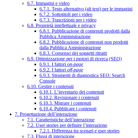
6.7. Immagini e video
6.7.1. Testo alternativo (alt text) per le immagini
6.7.2. Sottotitoli per i video
6.7.3. Trascrizioni per i video
6.8. Proprietà intellettuale e privacy
6.8.1. Pubblicazione di contenuti prodotti dalla
Pubblica Amministrazione
6.8.2. Pubblicazione di contenuti non prodotti
dalla Pubblica Amministrazione
6.8.3. Consenso dei soggetti ritratti
6.9. Ottimizzazione per i motori di ricerca (SEO)
6.9.1. I fattori
on-page
6.9.2. I fattori
off-page
6.9.3. Strumenti di diagnostica SEO: Search
Console
6.10. Gestire i contenuti
6.10.1. L’inventario dei contenuti
6.10.2. Revisionare i contenuti
6.10.3. Migrare i contenuti
6.10.4. Pubblicare i contenuti
7. Progettazione dell’interazione
7.1. Caratteristiche dell’interazione
7.2. User stories per definire l’interazione
7.2.1. Differenza tra scenari e user stories
7.3. Flussi di interazione