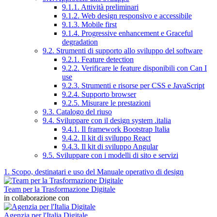
9.1.1. Attività preliminari
9.1.2. Web design responsivo e accessibile
9.1.3. Mobile first
9.1.4. Progressive enhancement e Graceful
degradation
9.2. Strumenti di supporto allo sviluppo del software
9.2.1. Feature detection
9.2.2. Verificare le feature disponibili con Can I
use
9.2.3. Strumenti e risorse per CSS e JavaScript
9.2.4. Supporto browser
9.2.5. Misurare le prestazioni
9.3. Catalogo del riuso
9.4. Sviluppare con il design system .italia
9.4.1. Il framework Bootstrap Italia
9.4.2. Il kit di sviluppo React
9.4.3. Il kit di sviluppo Angular
9.5. Sviluppare con i modelli di sito e servizi
1. Scopo, destinatari e uso del Manuale operativo di design
Team per la Trasformazione Digitale
in collaborazione con
Agenzia per l'Italia Digitale