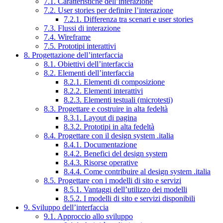
7.1. Caratteristiche dell’interazione
7.2. User stories per definire l’interazione
7.2.1. Differenza tra scenari e user stories
7.3. Flussi di interazione
7.4. Wireframe
7.5. Prototipi interattivi
8. Progettazione dell’interfaccia
8.1. Obiettivi dell’interfaccia
8.2. Elementi dell’interfaccia
8.2.1. Elementi di composizione
8.2.2. Elementi interattivi
8.2.3. Elementi testuali (microtesti)
8.3. Progettare e costruire in alta fedeltà
8.3.1. Layout di pagina
8.3.2. Prototipi in alta fedeltà
8.4. Progettare con il design system .italia
8.4.1. Documentazione
8.4.2. Benefici del design system
8.4.3. Risorse operative
8.4.4. Come contribuire al design system .italia
8.5. Progettare con i modelli di sito e servizi
8.5.1. Vantaggi dell’utilizzo dei modelli
8.5.2. I modelli di sito e servizi disponibili
9. Sviluppo dell’interfaccia
9.1. Approccio allo sviluppo