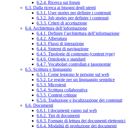
6.2.4. Ricerca sui forum
6.3. Dalla ricerca ai bisogni degli utenti
6.3.1. User stories per definire i contenuti
6.3.2. Job stories per definire i contenuti
6.3.3. Criteri di accettazione
6.4. Architettura dell’informazione
6.4.1. Definire l’architettura dell’informazione
6.4.2. Alberatura
6.4.3. Flussi di interazione
6.4.4. Sistemi di navigazione
6.4.5. Tipologie di contenuto (content type)
6.4.6. Ontologie e standard
6.4.7. Vocabolari controllati e tassonomie
6.5. Scrittura e linguaggio
6.5.1. Come leggono le persone sul web
6.5.2. Le regole per un linguaggio semplice
6.5.3. Microtesti
6.5.4. Scrittura collaborativa
6.5.5. Content critique
6.5.6. Traduzione e localizzazione dei contenuti
6.6. Documenti
6.6.1. I documenti vanno sul web
6.6.2. Tipi di documenti
6.6.3. Formato di lettura dei documenti elettronici
6.6.4. Modalità di produzione dei documenti