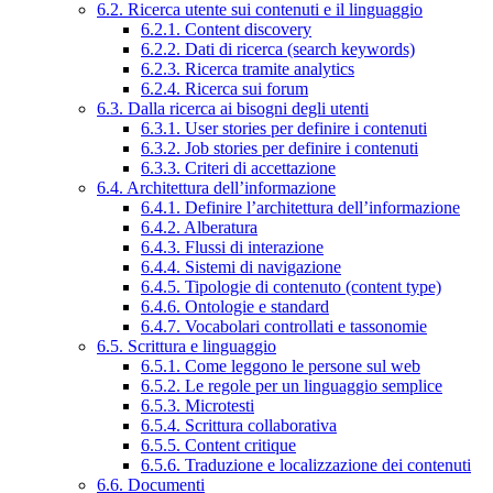
6.2. Ricerca utente sui contenuti e il linguaggio
6.2.1. Content discovery
6.2.2. Dati di ricerca (search keywords)
6.2.3. Ricerca tramite analytics
6.2.4. Ricerca sui forum
6.3. Dalla ricerca ai bisogni degli utenti
6.3.1. User stories per definire i contenuti
6.3.2. Job stories per definire i contenuti
6.3.3. Criteri di accettazione
6.4. Architettura dell’informazione
6.4.1. Definire l’architettura dell’informazione
6.4.2. Alberatura
6.4.3. Flussi di interazione
6.4.4. Sistemi di navigazione
6.4.5. Tipologie di contenuto (content type)
6.4.6. Ontologie e standard
6.4.7. Vocabolari controllati e tassonomie
6.5. Scrittura e linguaggio
6.5.1. Come leggono le persone sul web
6.5.2. Le regole per un linguaggio semplice
6.5.3. Microtesti
6.5.4. Scrittura collaborativa
6.5.5. Content critique
6.5.6. Traduzione e localizzazione dei contenuti
6.6. Documenti