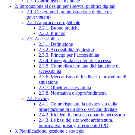
1.3. Contribuisci al manuale
2. Introduzione al design per i servizi pubblici digitali
2.1. Design per l’amministrazione digitale (
e-
government
)
2.2. L’approccio progettuale
2.2.1. Buone pratiche
2.2.2. Principi
2.3. Accessibilità
2.3.1. Definizione
2.3.2. Accessibilità by design
2.3.3. Principi per l’accessibilità
2.3.4. Linee guida e criteri di successo
2.3.5. Come rilasciare una dichiarazione di
accessibilità
2.3.6. Meccanismo di feedback e procedura di
attuazione
2.3.7. Obiettivi accessibilità
2.3.8. Normativa e approfondimenti
2.4. Privacy
2.4.1. Come rispettare la privacy sin dalla
progettazione di un sito o servizio digitale
2.4.2. Richiedi il consenso quando necessario
2.4.3. Le basi del sito web: architettura,
informativa privacy, riferimenti DPO
3. Pianificazione, gestione e strategia