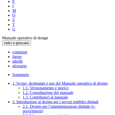
E
I
M
O
S
T
U
Manuale operativo di design
indici e glossario
contenuti
figure
tabelle
glossario
Sommario
1. Scopo, destinatari e uso del Manuale operativo di design
1.1. Versionamento e storico
1.2. Consultazione del manuale
1.3. Contribuisci al manuale
2. Introduzione al design per i servizi pubblici digitali
2.1. Design per l’amministrazione digitale (
e-
government
)