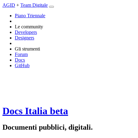
AGID
+
Team Digitale
Piano Triennale
Le community
Developers
Designers
Gli strumenti
Forum
Docs
GitHub
Docs Italia
beta
Documenti pubblici, digitali.