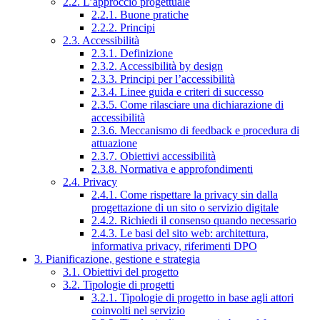
2.2. L’approccio progettuale
2.2.1. Buone pratiche
2.2.2. Principi
2.3. Accessibilità
2.3.1. Definizione
2.3.2. Accessibilità by design
2.3.3. Principi per l’accessibilità
2.3.4. Linee guida e criteri di successo
2.3.5. Come rilasciare una dichiarazione di
accessibilità
2.3.6. Meccanismo di feedback e procedura di
attuazione
2.3.7. Obiettivi accessibilità
2.3.8. Normativa e approfondimenti
2.4. Privacy
2.4.1. Come rispettare la privacy sin dalla
progettazione di un sito o servizio digitale
2.4.2. Richiedi il consenso quando necessario
2.4.3. Le basi del sito web: architettura,
informativa privacy, riferimenti DPO
3. Pianificazione, gestione e strategia
3.1. Obiettivi del progetto
3.2. Tipologie di progetti
3.2.1. Tipologie di progetto in base agli attori
coinvolti nel servizio