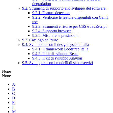
degradation
9.2. Strumenti di supporto allo sviluppo del software
9.2.1. Feature detection
9.2.2. Verificare le feature disponibili con Can I
use
9.2.3. Strumenti e risorse per CSS e JavaScript
9.2.4. Supporto browser
9.2.5. Misurare le prestazioni
9.3. Catalogo del riuso
9.4. Sviluppare con il design system .italia
9.4.1. Il framework Bootstrap Italia
9.4.2. Il kit di sviluppo React
9.4.3. Il kit di sviluppo Angular
9.5. Sviluppare con i modelli di sito e servizi
None
None
A
B
C
D
E
I
M