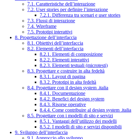
7.1. Caratteristiche dell’interazione
7.2. User stories per definire l’interazione
7.2.1. Differenza tra scenari e user stories
7.3. Flussi di interazione
7.4. Wireframe
7.5. Prototipi interattivi
8. Progettazione dell’interfaccia
8.1. Obiettivi dell’interfaccia
8.2. Elementi dell’interfaccia
8.2.1. Elementi di composizione
8.2.2. Elementi interattivi
8.2.3. Elementi testuali (microtesti)
8.3. Progettare e costruire in alta fedeltà
8.3.1. Layout di pagina
8.3.2. Prototipi in alta fedeltà
8.4. Progettare con il design system .italia
8.4.1. Documentazione
8.4.2. Benefici del design system
8.4.3. Risorse operative
8.4.4. Come contribuire al design system .italia
8.5. Progettare con i modelli di sito e servizi
8.5.1. Vantaggi dell’utilizzo dei modelli
8.5.2. I modelli di sito e servizi disponibili
9. Sviluppo dell’interfaccia
9.1. Approccio allo sviluppo