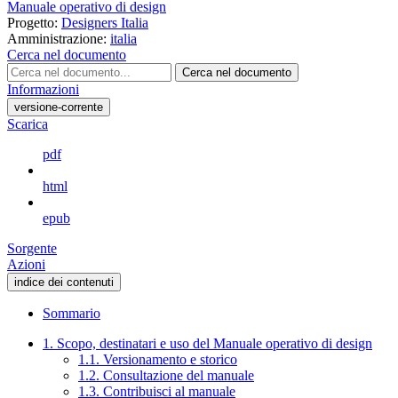
Manuale operativo di design
Progetto:
Designers Italia
Amministrazione:
italia
Cerca nel documento
Cerca nel documento
Informazioni
versione-corrente
Scarica
pdf
html
epub
Sorgente
Azioni
indice dei contenuti
Sommario
1. Scopo, destinatari e uso del Manuale operativo di design
1.1. Versionamento e storico
1.2. Consultazione del manuale
1.3. Contribuisci al manuale