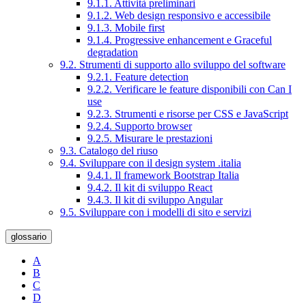
9.1.1. Attività preliminari
9.1.2. Web design responsivo e accessibile
9.1.3. Mobile first
9.1.4. Progressive enhancement e Graceful
degradation
9.2. Strumenti di supporto allo sviluppo del software
9.2.1. Feature detection
9.2.2. Verificare le feature disponibili con Can I
use
9.2.3. Strumenti e risorse per CSS e JavaScript
9.2.4. Supporto browser
9.2.5. Misurare le prestazioni
9.3. Catalogo del riuso
9.4. Sviluppare con il design system .italia
9.4.1. Il framework Bootstrap Italia
9.4.2. Il kit di sviluppo React
9.4.3. Il kit di sviluppo Angular
9.5. Sviluppare con i modelli di sito e servizi
glossario
A
B
C
D