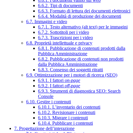
6.6.1. I documenti vanno sul web
6.6.2. Tipi di documenti
6.6.3. Formato di lettura dei documenti elettronici
6.6.4. Modalità di produzione dei documenti
6.7. Immagini e video
6.7.1. Testo alternativo (alt text) per le immagini
6.7.2. Sottotitoli per i video
6.7.3. Trascrizioni per i video
6.8. Proprietà intellettuale e privacy
6.8.1. Pubblicazione di contenuti prodotti dalla
Pubblica Amministrazione
6.8.2. Pubblicazione di contenuti non prodotti
dalla Pubblica Amministrazione
6.8.3. Consenso dei soggetti ritratti
6.9. Ottimizzazione per i motori di ricerca (SEO)
6.9.1. I fattori
on-page
6.9.2. I fattori
off-page
6.9.3. Strumenti di diagnostica SEO: Search
Console
6.10. Gestire i contenuti
6.10.1. L’inventario dei contenuti
6.10.2. Revisionare i contenuti
6.10.3. Migrare i contenuti
6.10.4. Pubblicare i contenuti
7. Progettazione dell’interazione