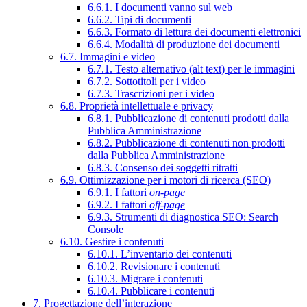
6.6.1. I documenti vanno sul web
6.6.2. Tipi di documenti
6.6.3. Formato di lettura dei documenti elettronici
6.6.4. Modalità di produzione dei documenti
6.7. Immagini e video
6.7.1. Testo alternativo (alt text) per le immagini
6.7.2. Sottotitoli per i video
6.7.3. Trascrizioni per i video
6.8. Proprietà intellettuale e privacy
6.8.1. Pubblicazione di contenuti prodotti dalla
Pubblica Amministrazione
6.8.2. Pubblicazione di contenuti non prodotti
dalla Pubblica Amministrazione
6.8.3. Consenso dei soggetti ritratti
6.9. Ottimizzazione per i motori di ricerca (SEO)
6.9.1. I fattori
on-page
6.9.2. I fattori
off-page
6.9.3. Strumenti di diagnostica SEO: Search
Console
6.10. Gestire i contenuti
6.10.1. L’inventario dei contenuti
6.10.2. Revisionare i contenuti
6.10.3. Migrare i contenuti
6.10.4. Pubblicare i contenuti
7. Progettazione dell’interazione