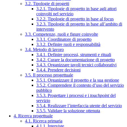
3.2. Tipologie di progetti
3.2.1. Tipologie di progetto in base agli attori
coinvolti nel servizio
3.2.2. Tipologie di progetto in base al focus
3.2.3. Tipologie di progetto in base all’ambito di
intervento
3.3. Competenze, ruoli e figure coinvolte
3.3.1. Coordinatore di progetto
3.3.2. Definire ruoli e responsabilità
3.4. Metodo di lavoro
3.4.1. Definire processi, strumenti e rituali
3.4.2. Curare la documentazione di progetto
3.4.3. Organizzare tavoli tecnici collaborativi
3.4.4. Prendere decisioni
3.5. Il processo progettuale
3.5.1. Organizzare il progetto e la sua gestione
3.5.2. Comprendere il contesto d’uso del servizio
pubblico
3.5.3. Progettare i processi e i
touchpoint
del
servizio
3.5.4. Realizzare l’interfaccia utente del servizio
3.5.5. Validare la soluzione ottenuta
4. Ricerca progettuale
4.1. Ricerca primaria
4.1.1. Interviste