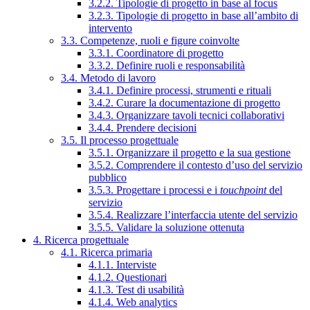
3.2.2. Tipologie di progetto in base al focus
3.2.3. Tipologie di progetto in base all’ambito di
intervento
3.3. Competenze, ruoli e figure coinvolte
3.3.1. Coordinatore di progetto
3.3.2. Definire ruoli e responsabilità
3.4. Metodo di lavoro
3.4.1. Definire processi, strumenti e rituali
3.4.2. Curare la documentazione di progetto
3.4.3. Organizzare tavoli tecnici collaborativi
3.4.4. Prendere decisioni
3.5. Il processo progettuale
3.5.1. Organizzare il progetto e la sua gestione
3.5.2. Comprendere il contesto d’uso del servizio
pubblico
3.5.3. Progettare i processi e i
touchpoint
del
servizio
3.5.4. Realizzare l’interfaccia utente del servizio
3.5.5. Validare la soluzione ottenuta
4. Ricerca progettuale
4.1. Ricerca primaria
4.1.1. Interviste
4.1.2. Questionari
4.1.3. Test di usabilità
4.1.4. Web analytics