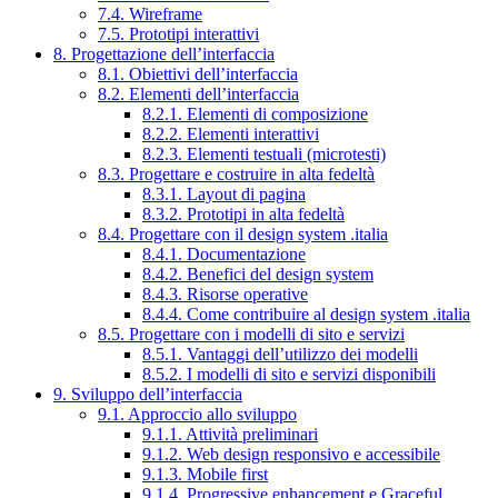
7.4. Wireframe
7.5. Prototipi interattivi
8. Progettazione dell’interfaccia
8.1. Obiettivi dell’interfaccia
8.2. Elementi dell’interfaccia
8.2.1. Elementi di composizione
8.2.2. Elementi interattivi
8.2.3. Elementi testuali (microtesti)
8.3. Progettare e costruire in alta fedeltà
8.3.1. Layout di pagina
8.3.2. Prototipi in alta fedeltà
8.4. Progettare con il design system .italia
8.4.1. Documentazione
8.4.2. Benefici del design system
8.4.3. Risorse operative
8.4.4. Come contribuire al design system .italia
8.5. Progettare con i modelli di sito e servizi
8.5.1. Vantaggi dell’utilizzo dei modelli
8.5.2. I modelli di sito e servizi disponibili
9. Sviluppo dell’interfaccia
9.1. Approccio allo sviluppo
9.1.1. Attività preliminari
9.1.2. Web design responsivo e accessibile
9.1.3. Mobile first
9.1.4. Progressive enhancement e Graceful