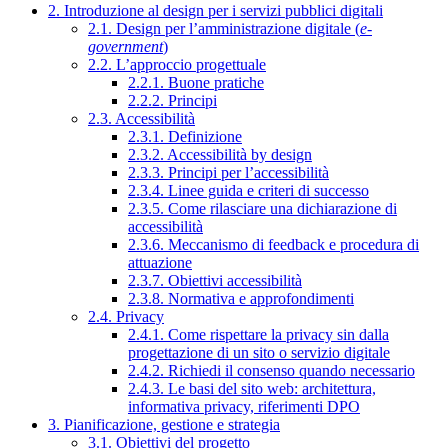
2. Introduzione al design per i servizi pubblici digitali
2.1. Design per l’amministrazione digitale (
e-
government
)
2.2. L’approccio progettuale
2.2.1. Buone pratiche
2.2.2. Principi
2.3. Accessibilità
2.3.1. Definizione
2.3.2. Accessibilità by design
2.3.3. Principi per l’accessibilità
2.3.4. Linee guida e criteri di successo
2.3.5. Come rilasciare una dichiarazione di
accessibilità
2.3.6. Meccanismo di feedback e procedura di
attuazione
2.3.7. Obiettivi accessibilità
2.3.8. Normativa e approfondimenti
2.4. Privacy
2.4.1. Come rispettare la privacy sin dalla
progettazione di un sito o servizio digitale
2.4.2. Richiedi il consenso quando necessario
2.4.3. Le basi del sito web: architettura,
informativa privacy, riferimenti DPO
3. Pianificazione, gestione e strategia
3.1. Obiettivi del progetto