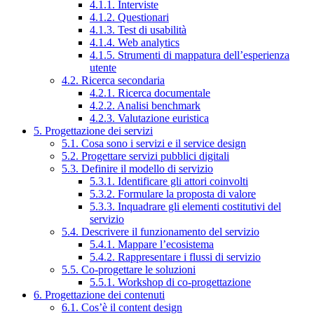
4.1.1. Interviste
4.1.2. Questionari
4.1.3. Test di usabilità
4.1.4. Web analytics
4.1.5. Strumenti di mappatura dell’esperienza
utente
4.2. Ricerca secondaria
4.2.1. Ricerca documentale
4.2.2. Analisi benchmark
4.2.3. Valutazione euristica
5. Progettazione dei servizi
5.1. Cosa sono i servizi e il service design
5.2. Progettare servizi pubblici digitali
5.3. Definire il modello di servizio
5.3.1. Identificare gli attori coinvolti
5.3.2. Formulare la proposta di valore
5.3.3. Inquadrare gli elementi costitutivi del
servizio
5.4. Descrivere il funzionamento del servizio
5.4.1. Mappare l’ecosistema
5.4.2. Rappresentare i flussi di servizio
5.5. Co-progettare le soluzioni
5.5.1. Workshop di co-progettazione
6. Progettazione dei contenuti
6.1. Cos’è il content design