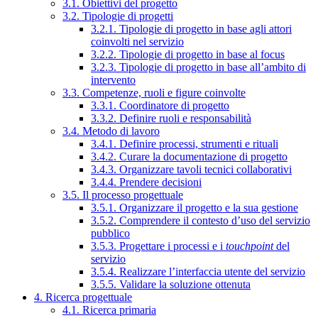
3.1. Obiettivi del progetto
3.2. Tipologie di progetti
3.2.1. Tipologie di progetto in base agli attori
coinvolti nel servizio
3.2.2. Tipologie di progetto in base al focus
3.2.3. Tipologie di progetto in base all’ambito di
intervento
3.3. Competenze, ruoli e figure coinvolte
3.3.1. Coordinatore di progetto
3.3.2. Definire ruoli e responsabilità
3.4. Metodo di lavoro
3.4.1. Definire processi, strumenti e rituali
3.4.2. Curare la documentazione di progetto
3.4.3. Organizzare tavoli tecnici collaborativi
3.4.4. Prendere decisioni
3.5. Il processo progettuale
3.5.1. Organizzare il progetto e la sua gestione
3.5.2. Comprendere il contesto d’uso del servizio
pubblico
3.5.3. Progettare i processi e i
touchpoint
del
servizio
3.5.4. Realizzare l’interfaccia utente del servizio
3.5.5. Validare la soluzione ottenuta
4. Ricerca progettuale
4.1. Ricerca primaria