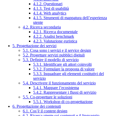
4.1.2. Questionari
4.1.3. Test di usabilità
4.1.4. Web analytics
4.1.5. Strumenti di mappatura dell’esperienza
utente
4.2. Ricerca secondaria
4.2.1. Ricerca documentale
4.2.2. Analisi benchmark
4.2.3. Valutazione euristica
5. Progettazione dei servizi
5.1. Cosa sono i servizi e il service design
5.2. Progettare servizi pubblici digitali
5.3. Definire il modello di servizio
5.3.1. Identificare gli attori coinvolti
5.3.2. Formulare la proposta di valore
5.3.3. Inquadrare gli elementi costitutivi del
servizio
5.4. Descrivere il funzionamento del servizio
5.4.1. Mappare l’ecosistema
5.4.2. Rappresentare i flussi di servizio
5.5. Co-progettare le soluzioni
5.5.1. Workshop di co-progettazione
6. Progettazione dei contenuti
6.1. Cos’è il content design
6.2. Ricerca utente sui contenuti e il linguaggio