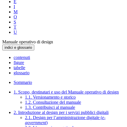
E
I
M
O
S
T
U
Manuale operativo di design
indici e glossario
contenuti
figure
tabelle
glossario
Sommario
1. Scopo, destinatari e uso del Manuale operativo di design
1.1. Versionamento e storico
1.2. Consultazione del manuale
1.3. Contribuisci al manuale
2. Introduzione al design per i servizi pubblici digitali
2.1. Design per l’amministrazione digitale (
e-
government
)