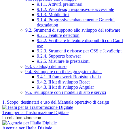
9.1.1. Attività preliminari
9.1.2. Web design responsivo e accessibile
9.1.3. Mobile first
9.1.4. Progressive enhancement e Graceful
degradation
9.2. Strumenti di supporto allo sviluppo del software
9.2.1. Feature detection
9.2.2. Verificare le feature disponibili con Can I
use
9.2.3. Strumenti e risorse per CSS e JavaScript
9.2.4. Supporto browser
9.2.5. Misurare le prestazioni
9.3. Catalogo del riuso
9.4. Sviluppare con il design system .italia
9.4.1. Il framework Bootstrap Italia
9.4.2. Il kit di sviluppo React
9.4.3. Il kit di sviluppo Angular
9.5. Sviluppare con i modelli di sito e servizi
1. Scopo, destinatari e uso del Manuale operativo di design
Team per la Trasformazione Digitale
in collaborazione con
Agenzia per l'Italia Digitale