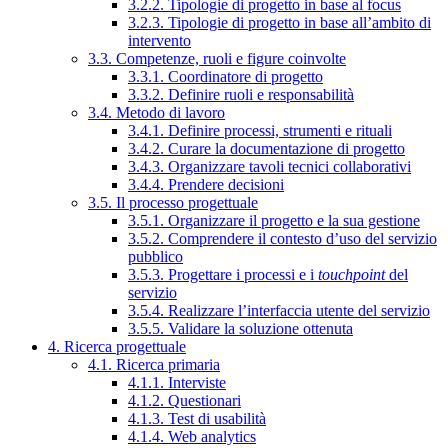
3.2.2. Tipologie di progetto in base al focus
3.2.3. Tipologie di progetto in base all’ambito di
intervento
3.3. Competenze, ruoli e figure coinvolte
3.3.1. Coordinatore di progetto
3.3.2. Definire ruoli e responsabilità
3.4. Metodo di lavoro
3.4.1. Definire processi, strumenti e rituali
3.4.2. Curare la documentazione di progetto
3.4.3. Organizzare tavoli tecnici collaborativi
3.4.4. Prendere decisioni
3.5. Il processo progettuale
3.5.1. Organizzare il progetto e la sua gestione
3.5.2. Comprendere il contesto d’uso del servizio
pubblico
3.5.3. Progettare i processi e i
touchpoint
del
servizio
3.5.4. Realizzare l’interfaccia utente del servizio
3.5.5. Validare la soluzione ottenuta
4. Ricerca progettuale
4.1. Ricerca primaria
4.1.1. Interviste
4.1.2. Questionari
4.1.3. Test di usabilità
4.1.4. Web analytics