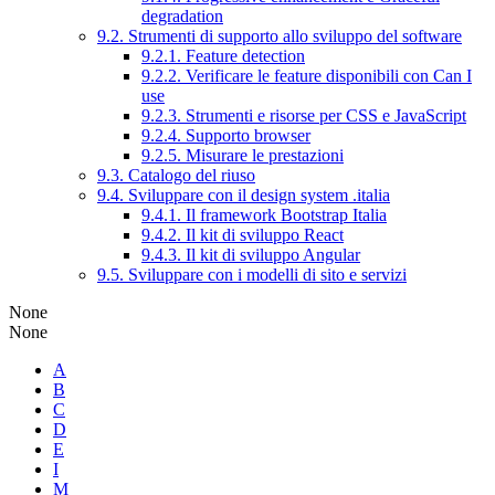
degradation
9.2. Strumenti di supporto allo sviluppo del software
9.2.1. Feature detection
9.2.2. Verificare le feature disponibili con Can I
use
9.2.3. Strumenti e risorse per CSS e JavaScript
9.2.4. Supporto browser
9.2.5. Misurare le prestazioni
9.3. Catalogo del riuso
9.4. Sviluppare con il design system .italia
9.4.1. Il framework Bootstrap Italia
9.4.2. Il kit di sviluppo React
9.4.3. Il kit di sviluppo Angular
9.5. Sviluppare con i modelli di sito e servizi
None
None
A
B
C
D
E
I
M