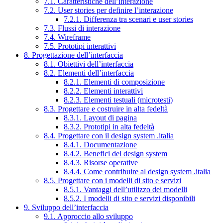
7.1. Caratteristiche dell’interazione
7.2. User stories per definire l’interazione
7.2.1. Differenza tra scenari e user stories
7.3. Flussi di interazione
7.4. Wireframe
7.5. Prototipi interattivi
8. Progettazione dell’interfaccia
8.1. Obiettivi dell’interfaccia
8.2. Elementi dell’interfaccia
8.2.1. Elementi di composizione
8.2.2. Elementi interattivi
8.2.3. Elementi testuali (microtesti)
8.3. Progettare e costruire in alta fedeltà
8.3.1. Layout di pagina
8.3.2. Prototipi in alta fedeltà
8.4. Progettare con il design system .italia
8.4.1. Documentazione
8.4.2. Benefici del design system
8.4.3. Risorse operative
8.4.4. Come contribuire al design system .italia
8.5. Progettare con i modelli di sito e servizi
8.5.1. Vantaggi dell’utilizzo dei modelli
8.5.2. I modelli di sito e servizi disponibili
9. Sviluppo dell’interfaccia
9.1. Approccio allo sviluppo