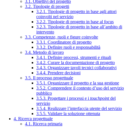
3.1. Obiettivi del progetto
3.2. Tipologie di progetti
3.2.1. Tipologie di progetto in base agli attori
coinvolti nel servizio
3.2.2. Tipologie di progetto in base al focus
3.2.3. Tipologie di progetto in base all’ambito di
intervento
3.3. Competenze, ruoli e figure coinvolte
3.3.1. Coordinatore di progetto
3.3.2. Definire ruoli e responsabilità
3.4. Metodo di lavoro
3.4.1. Definire processi, strumenti e rituali
3.4.2. Curare la documentazione di progetto
3.4.3. Organizzare tavoli tecnici collaborativi
3.4.4. Prendere decisioni
3.5. Il processo progettuale
3.5.1. Organizzare il progetto e la sua gestione
3.5.2. Comprendere il contesto d’uso del servizio
pubblico
3.5.3. Progettare i processi e i
touchpoint
del
servizio
3.5.4. Realizzare l’interfaccia utente del servizio
3.5.5. Validare la soluzione ottenuta
4. Ricerca progettuale
4.1. Ricerca primaria