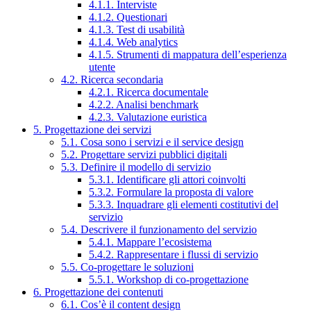
4.1.1. Interviste
4.1.2. Questionari
4.1.3. Test di usabilità
4.1.4. Web analytics
4.1.5. Strumenti di mappatura dell’esperienza
utente
4.2. Ricerca secondaria
4.2.1. Ricerca documentale
4.2.2. Analisi benchmark
4.2.3. Valutazione euristica
5. Progettazione dei servizi
5.1. Cosa sono i servizi e il service design
5.2. Progettare servizi pubblici digitali
5.3. Definire il modello di servizio
5.3.1. Identificare gli attori coinvolti
5.3.2. Formulare la proposta di valore
5.3.3. Inquadrare gli elementi costitutivi del
servizio
5.4. Descrivere il funzionamento del servizio
5.4.1. Mappare l’ecosistema
5.4.2. Rappresentare i flussi di servizio
5.5. Co-progettare le soluzioni
5.5.1. Workshop di co-progettazione
6. Progettazione dei contenuti
6.1. Cos’è il content design