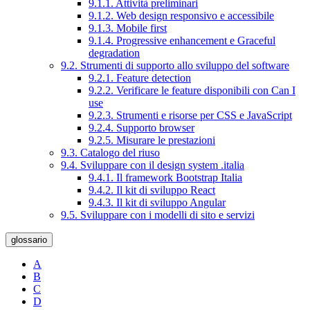
9.1.1. Attività preliminari
9.1.2. Web design responsivo e accessibile
9.1.3. Mobile first
9.1.4. Progressive enhancement e Graceful
degradation
9.2. Strumenti di supporto allo sviluppo del software
9.2.1. Feature detection
9.2.2. Verificare le feature disponibili con Can I
use
9.2.3. Strumenti e risorse per CSS e JavaScript
9.2.4. Supporto browser
9.2.5. Misurare le prestazioni
9.3. Catalogo del riuso
9.4. Sviluppare con il design system .italia
9.4.1. Il framework Bootstrap Italia
9.4.2. Il kit di sviluppo React
9.4.3. Il kit di sviluppo Angular
9.5. Sviluppare con i modelli di sito e servizi
glossario
A
B
C
D