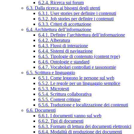
6.2.4. Ricerca sui forum
6.3. Dalla ricerca ai bisogni degli utenti
6.3.1. User stories per definire i contenuti
6.3.2. Job stories per definire i contenuti
6.3.3. Criteri di accettazione
6.4. Architettura dell’informazione
6.4.1. Definire l’architettura dell’informazione
6.4.2. Alberatura
6.4.3. Flussi di interazione
6.4.4. Sistemi di navigazione
6.4.5. Tipologie di contenuto (content type)
6.4.6. Ontologie e standard
6.4.7. Vocabolari controllati e tassonomie
6.5. Scrittura e linguaggio
6.5.1. Come leggono le persone sul web
6.5.2. Le regole per un linguaggio semplice
6.5.3. Microtesti
6.5.4. Scrittura collaborativa
6.5.5. Content critique
6.5.6. Traduzione e localizzazione dei contenuti
6.6. Documenti
6.6.1. I documenti vanno sul web
6.6.2. Tipi di documenti
6.6.3. Formato di lettura dei documenti elettronici
6.6.4. Modalità di produzione dei documenti