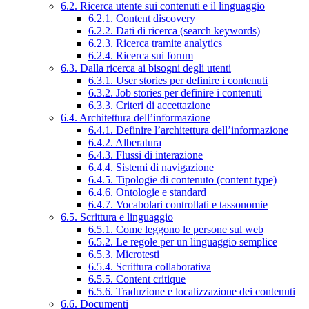
6.2. Ricerca utente sui contenuti e il linguaggio
6.2.1. Content discovery
6.2.2. Dati di ricerca (search keywords)
6.2.3. Ricerca tramite analytics
6.2.4. Ricerca sui forum
6.3. Dalla ricerca ai bisogni degli utenti
6.3.1. User stories per definire i contenuti
6.3.2. Job stories per definire i contenuti
6.3.3. Criteri di accettazione
6.4. Architettura dell’informazione
6.4.1. Definire l’architettura dell’informazione
6.4.2. Alberatura
6.4.3. Flussi di interazione
6.4.4. Sistemi di navigazione
6.4.5. Tipologie di contenuto (content type)
6.4.6. Ontologie e standard
6.4.7. Vocabolari controllati e tassonomie
6.5. Scrittura e linguaggio
6.5.1. Come leggono le persone sul web
6.5.2. Le regole per un linguaggio semplice
6.5.3. Microtesti
6.5.4. Scrittura collaborativa
6.5.5. Content critique
6.5.6. Traduzione e localizzazione dei contenuti
6.6. Documenti