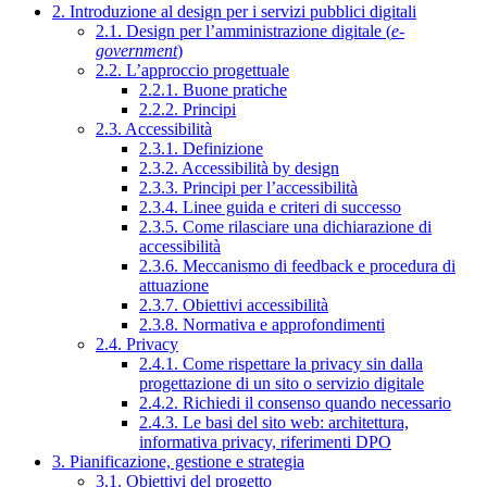
2. Introduzione al design per i servizi pubblici digitali
2.1. Design per l’amministrazione digitale (
e-
government
)
2.2. L’approccio progettuale
2.2.1. Buone pratiche
2.2.2. Principi
2.3. Accessibilità
2.3.1. Definizione
2.3.2. Accessibilità by design
2.3.3. Principi per l’accessibilità
2.3.4. Linee guida e criteri di successo
2.3.5. Come rilasciare una dichiarazione di
accessibilità
2.3.6. Meccanismo di feedback e procedura di
attuazione
2.3.7. Obiettivi accessibilità
2.3.8. Normativa e approfondimenti
2.4. Privacy
2.4.1. Come rispettare la privacy sin dalla
progettazione di un sito o servizio digitale
2.4.2. Richiedi il consenso quando necessario
2.4.3. Le basi del sito web: architettura,
informativa privacy, riferimenti DPO
3. Pianificazione, gestione e strategia
3.1. Obiettivi del progetto