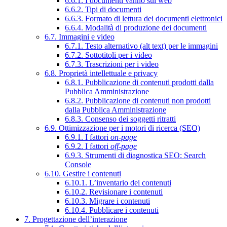
6.6.1. I documenti vanno sul web
6.6.2. Tipi di documenti
6.6.3. Formato di lettura dei documenti elettronici
6.6.4. Modalità di produzione dei documenti
6.7. Immagini e video
6.7.1. Testo alternativo (alt text) per le immagini
6.7.2. Sottotitoli per i video
6.7.3. Trascrizioni per i video
6.8. Proprietà intellettuale e privacy
6.8.1. Pubblicazione di contenuti prodotti dalla
Pubblica Amministrazione
6.8.2. Pubblicazione di contenuti non prodotti
dalla Pubblica Amministrazione
6.8.3. Consenso dei soggetti ritratti
6.9. Ottimizzazione per i motori di ricerca (SEO)
6.9.1. I fattori
on-page
6.9.2. I fattori
off-page
6.9.3. Strumenti di diagnostica SEO: Search
Console
6.10. Gestire i contenuti
6.10.1. L’inventario dei contenuti
6.10.2. Revisionare i contenuti
6.10.3. Migrare i contenuti
6.10.4. Pubblicare i contenuti
7. Progettazione dell’interazione