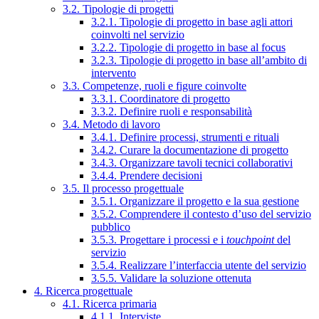
3.2. Tipologie di progetti
3.2.1. Tipologie di progetto in base agli attori
coinvolti nel servizio
3.2.2. Tipologie di progetto in base al focus
3.2.3. Tipologie di progetto in base all’ambito di
intervento
3.3. Competenze, ruoli e figure coinvolte
3.3.1. Coordinatore di progetto
3.3.2. Definire ruoli e responsabilità
3.4. Metodo di lavoro
3.4.1. Definire processi, strumenti e rituali
3.4.2. Curare la documentazione di progetto
3.4.3. Organizzare tavoli tecnici collaborativi
3.4.4. Prendere decisioni
3.5. Il processo progettuale
3.5.1. Organizzare il progetto e la sua gestione
3.5.2. Comprendere il contesto d’uso del servizio
pubblico
3.5.3. Progettare i processi e i
touchpoint
del
servizio
3.5.4. Realizzare l’interfaccia utente del servizio
3.5.5. Validare la soluzione ottenuta
4. Ricerca progettuale
4.1. Ricerca primaria
4.1.1. Interviste