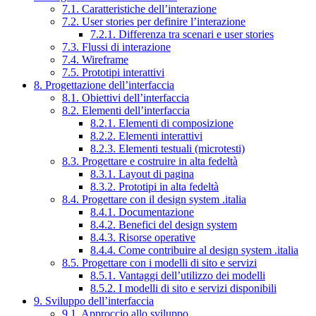
7.1. Caratteristiche dell’interazione
7.2. User stories per definire l’interazione
7.2.1. Differenza tra scenari e user stories
7.3. Flussi di interazione
7.4. Wireframe
7.5. Prototipi interattivi
8. Progettazione dell’interfaccia
8.1. Obiettivi dell’interfaccia
8.2. Elementi dell’interfaccia
8.2.1. Elementi di composizione
8.2.2. Elementi interattivi
8.2.3. Elementi testuali (microtesti)
8.3. Progettare e costruire in alta fedeltà
8.3.1. Layout di pagina
8.3.2. Prototipi in alta fedeltà
8.4. Progettare con il design system .italia
8.4.1. Documentazione
8.4.2. Benefici del design system
8.4.3. Risorse operative
8.4.4. Come contribuire al design system .italia
8.5. Progettare con i modelli di sito e servizi
8.5.1. Vantaggi dell’utilizzo dei modelli
8.5.2. I modelli di sito e servizi disponibili
9. Sviluppo dell’interfaccia
9.1. Approccio allo sviluppo