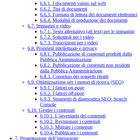
6.6.1. I documenti vanno sul web
6.6.2. Tipi di documenti
6.6.3. Formato di lettura dei documenti elettronici
6.6.4. Modalità di produzione dei documenti
6.7. Immagini e video
6.7.1. Testo alternativo (alt text) per le immagini
6.7.2. Sottotitoli per i video
6.7.3. Trascrizioni per i video
6.8. Proprietà intellettuale e privacy
6.8.1. Pubblicazione di contenuti prodotti dalla
Pubblica Amministrazione
6.8.2. Pubblicazione di contenuti non prodotti
dalla Pubblica Amministrazione
6.8.3. Consenso dei soggetti ritratti
6.9. Ottimizzazione per i motori di ricerca (SEO)
6.9.1. I fattori
on-page
6.9.2. I fattori
off-page
6.9.3. Strumenti di diagnostica SEO: Search
Console
6.10. Gestire i contenuti
6.10.1. L’inventario dei contenuti
6.10.2. Revisionare i contenuti
6.10.3. Migrare i contenuti
6.10.4. Pubblicare i contenuti
7. Progettazione dell’interazione