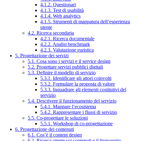
4.1.2. Questionari
4.1.3. Test di usabilità
4.1.4. Web analytics
4.1.5. Strumenti di mappatura dell’esperienza
utente
4.2. Ricerca secondaria
4.2.1. Ricerca documentale
4.2.2. Analisi benchmark
4.2.3. Valutazione euristica
5. Progettazione dei servizi
5.1. Cosa sono i servizi e il service design
5.2. Progettare servizi pubblici digitali
5.3. Definire il modello di servizio
5.3.1. Identificare gli attori coinvolti
5.3.2. Formulare la proposta di valore
5.3.3. Inquadrare gli elementi costitutivi del
servizio
5.4. Descrivere il funzionamento del servizio
5.4.1. Mappare l’ecosistema
5.4.2. Rappresentare i flussi di servizio
5.5. Co-progettare le soluzioni
5.5.1. Workshop di co-progettazione
6. Progettazione dei contenuti
6.1. Cos’è il content design
6.2. Ricerca utente sui contenuti e il linguaggio