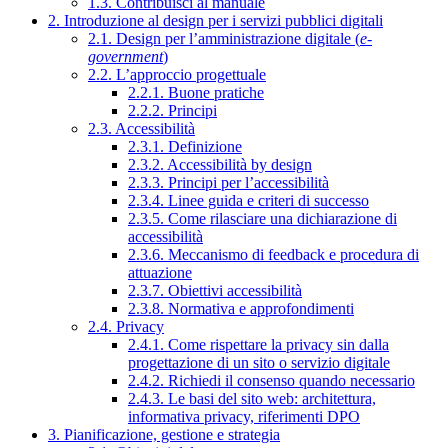
1.3. Contribuisci al manuale
2. Introduzione al design per i servizi pubblici digitali
2.1. Design per l’amministrazione digitale (
e-
government
)
2.2. L’approccio progettuale
2.2.1. Buone pratiche
2.2.2. Principi
2.3. Accessibilità
2.3.1. Definizione
2.3.2. Accessibilità by design
2.3.3. Principi per l’accessibilità
2.3.4. Linee guida e criteri di successo
2.3.5. Come rilasciare una dichiarazione di
accessibilità
2.3.6. Meccanismo di feedback e procedura di
attuazione
2.3.7. Obiettivi accessibilità
2.3.8. Normativa e approfondimenti
2.4. Privacy
2.4.1. Come rispettare la privacy sin dalla
progettazione di un sito o servizio digitale
2.4.2. Richiedi il consenso quando necessario
2.4.3. Le basi del sito web: architettura,
informativa privacy, riferimenti DPO
3. Pianificazione, gestione e strategia