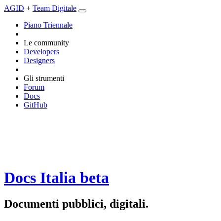
AGID
+
Team Digitale
Piano Triennale
Le community
Developers
Designers
Gli strumenti
Forum
Docs
GitHub
Docs Italia
beta
Documenti pubblici, digitali.