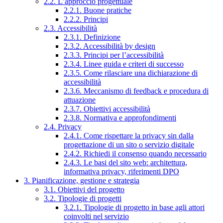
2.2. L’approccio progettuale
2.2.1. Buone pratiche
2.2.2. Principi
2.3. Accessibilità
2.3.1. Definizione
2.3.2. Accessibilità by design
2.3.3. Principi per l’accessibilità
2.3.4. Linee guida e criteri di successo
2.3.5. Come rilasciare una dichiarazione di
accessibilità
2.3.6. Meccanismo di feedback e procedura di
attuazione
2.3.7. Obiettivi accessibilità
2.3.8. Normativa e approfondimenti
2.4. Privacy
2.4.1. Come rispettare la privacy sin dalla
progettazione di un sito o servizio digitale
2.4.2. Richiedi il consenso quando necessario
2.4.3. Le basi del sito web: architettura,
informativa privacy, riferimenti DPO
3. Pianificazione, gestione e strategia
3.1. Obiettivi del progetto
3.2. Tipologie di progetti
3.2.1. Tipologie di progetto in base agli attori
coinvolti nel servizio