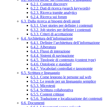
6.2.1. Content discovery
6.2.2. Dati di ricerca (search keywords)
6.2.3. Ricerca tramite analytics
6.2.4. Ricerca sui forum
6.3. Dalla ricerca ai bisogni degli utenti
6.3.1. User stories per definire i contenuti
6.3.2. Job stories per definire i contenuti
6.3.3. Criteri di accettazione
6.4. Architettura dell’informazione
6.4.1. Definire l’architettura dell’informazione
6.4.2. Alberatura
6.4.3. Flussi di interazione
6.4.4. Sistemi di navigazione
6.4.5. Tipologie di contenuto (content type)
6.4.6. Ontologie e standard
6.4.7. Vocabolari controllati e tassonomie
6.5. Scrittura e linguaggio
6.5.1. Come leggono le persone sul web
6.5.2. Le regole per un linguaggio semplice
6.5.3. Microtesti
6.5.4. Scrittura collaborativa
6.5.5. Content critique
6.5.6. Traduzione e localizzazione dei contenuti
6.6. Documenti