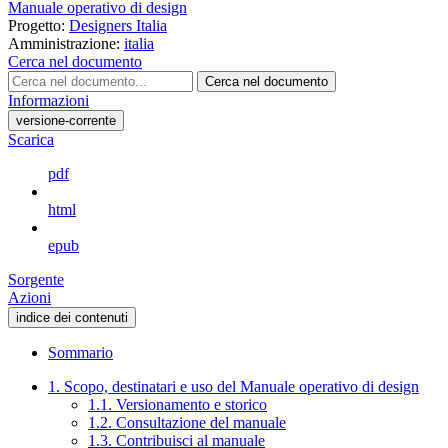
Manuale operativo di design
Progetto:
Designers Italia
Amministrazione:
italia
Cerca nel documento
Cerca nel documento
Informazioni
versione-corrente
Scarica
pdf
html
epub
Sorgente
Azioni
indice dei contenuti
Sommario
1. Scopo, destinatari e uso del Manuale operativo di design
1.1. Versionamento e storico
1.2. Consultazione del manuale
1.3. Contribuisci al manuale