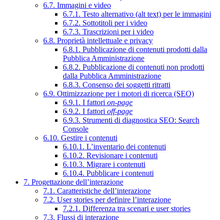
6.7. Immagini e video
6.7.1. Testo alternativo (alt text) per le immagini
6.7.2. Sottotitoli per i video
6.7.3. Trascrizioni per i video
6.8. Proprietà intellettuale e privacy
6.8.1. Pubblicazione di contenuti prodotti dalla
Pubblica Amministrazione
6.8.2. Pubblicazione di contenuti non prodotti
dalla Pubblica Amministrazione
6.8.3. Consenso dei soggetti ritratti
6.9. Ottimizzazione per i motori di ricerca (SEO)
6.9.1. I fattori
on-page
6.9.2. I fattori
off-page
6.9.3. Strumenti di diagnostica SEO: Search
Console
6.10. Gestire i contenuti
6.10.1. L’inventario dei contenuti
6.10.2. Revisionare i contenuti
6.10.3. Migrare i contenuti
6.10.4. Pubblicare i contenuti
7. Progettazione dell’interazione
7.1. Caratteristiche dell’interazione
7.2. User stories per definire l’interazione
7.2.1. Differenza tra scenari e user stories
7.3. Flussi di interazione