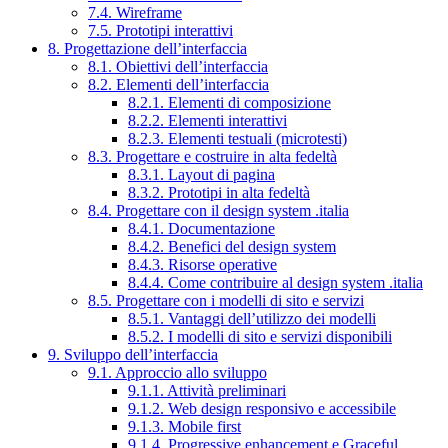
7.4. Wireframe
7.5. Prototipi interattivi
8. Progettazione dell’interfaccia
8.1. Obiettivi dell’interfaccia
8.2. Elementi dell’interfaccia
8.2.1. Elementi di composizione
8.2.2. Elementi interattivi
8.2.3. Elementi testuali (microtesti)
8.3. Progettare e costruire in alta fedeltà
8.3.1. Layout di pagina
8.3.2. Prototipi in alta fedeltà
8.4. Progettare con il design system .italia
8.4.1. Documentazione
8.4.2. Benefici del design system
8.4.3. Risorse operative
8.4.4. Come contribuire al design system .italia
8.5. Progettare con i modelli di sito e servizi
8.5.1. Vantaggi dell’utilizzo dei modelli
8.5.2. I modelli di sito e servizi disponibili
9. Sviluppo dell’interfaccia
9.1. Approccio allo sviluppo
9.1.1. Attività preliminari
9.1.2. Web design responsivo e accessibile
9.1.3. Mobile first
9.1.4. Progressive enhancement e Graceful