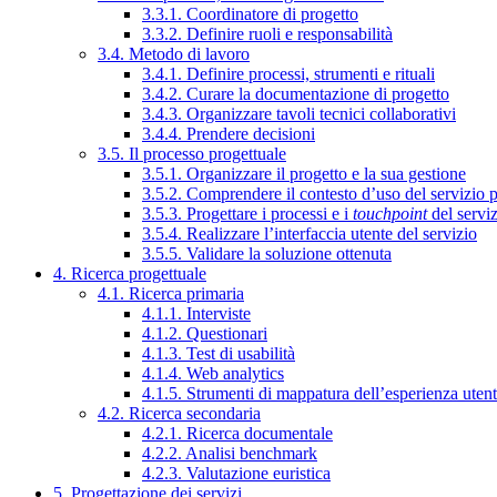
3.3.1. Coordinatore di progetto
3.3.2. Definire ruoli e responsabilità
3.4. Metodo di lavoro
3.4.1. Definire processi, strumenti e rituali
3.4.2. Curare la documentazione di progetto
3.4.3. Organizzare tavoli tecnici collaborativi
3.4.4. Prendere decisioni
3.5. Il processo progettuale
3.5.1. Organizzare il progetto e la sua gestione
3.5.2. Comprendere il contesto d’uso del servizio 
3.5.3. Progettare i processi e i
touchpoint
del servi
3.5.4. Realizzare l’interfaccia utente del servizio
3.5.5. Validare la soluzione ottenuta
4. Ricerca progettuale
4.1. Ricerca primaria
4.1.1. Interviste
4.1.2. Questionari
4.1.3. Test di usabilità
4.1.4. Web analytics
4.1.5. Strumenti di mappatura dell’esperienza uten
4.2. Ricerca secondaria
4.2.1. Ricerca documentale
4.2.2. Analisi benchmark
4.2.3. Valutazione euristica
5. Progettazione dei servizi