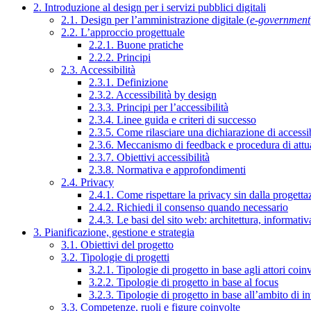
2. Introduzione al design per i servizi pubblici digitali
2.1. Design per l’amministrazione digitale (
e-government
2.2. L’approccio progettuale
2.2.1. Buone pratiche
2.2.2. Principi
2.3. Accessibilità
2.3.1. Definizione
2.3.2. Accessibilità by design
2.3.3. Principi per l’accessibilità
2.3.4. Linee guida e criteri di successo
2.3.5. Come rilasciare una dichiarazione di accessib
2.3.6. Meccanismo di feedback e procedura di attu
2.3.7. Obiettivi accessibilità
2.3.8. Normativa e approfondimenti
2.4. Privacy
2.4.1. Come rispettare la privacy sin dalla progettaz
2.4.2. Richiedi il consenso quando necessario
2.4.3. Le basi del sito web: architettura, informati
3. Pianificazione, gestione e strategia
3.1. Obiettivi del progetto
3.2. Tipologie di progetti
3.2.1. Tipologie di progetto in base agli attori coinv
3.2.2. Tipologie di progetto in base al focus
3.2.3. Tipologie di progetto in base all’ambito di i
3.3. Competenze, ruoli e figure coinvolte