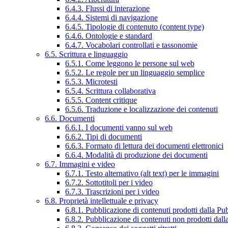
6.4.3. Flussi di interazione
6.4.4. Sistemi di navigazione
6.4.5. Tipologie di contenuto (content type)
6.4.6. Ontologie e standard
6.4.7. Vocabolari controllati e tassonomie
6.5. Scrittura e linguaggio
6.5.1. Come leggono le persone sul web
6.5.2. Le regole per un linguaggio semplice
6.5.3. Microtesti
6.5.4. Scrittura collaborativa
6.5.5. Content critique
6.5.6. Traduzione e localizzazione dei contenuti
6.6. Documenti
6.6.1. I documenti vanno sul web
6.6.2. Tipi di documenti
6.6.3. Formato di lettura dei documenti elettronici
6.6.4. Modalità di produzione dei documenti
6.7. Immagini e video
6.7.1. Testo alternativo (alt text) per le immagini
6.7.2. Sottotitoli per i video
6.7.3. Trascrizioni per i video
6.8. Proprietà intellettuale e privacy
6.8.1. Pubblicazione di contenuti prodotti dalla P
6.8.2. Pubblicazione di contenuti non prodotti dal