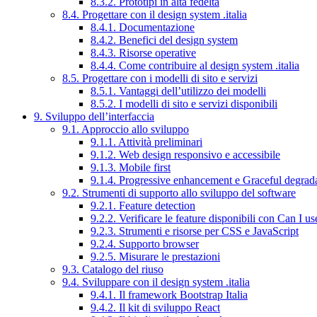
8.3.2. Prototipi in alta fedeltà
8.4. Progettare con il design system .italia
8.4.1. Documentazione
8.4.2. Benefici del design system
8.4.3. Risorse operative
8.4.4. Come contribuire al design system .italia
8.5. Progettare con i modelli di sito e servizi
8.5.1. Vantaggi dell’utilizzo dei modelli
8.5.2. I modelli di sito e servizi disponibili
9. Sviluppo dell’interfaccia
9.1. Approccio allo sviluppo
9.1.1. Attività preliminari
9.1.2. Web design responsivo e accessibile
9.1.3. Mobile first
9.1.4. Progressive enhancement e Graceful degrad
9.2. Strumenti di supporto allo sviluppo del software
9.2.1. Feature detection
9.2.2. Verificare le feature disponibili con Can I us
9.2.3. Strumenti e risorse per CSS e JavaScript
9.2.4. Supporto browser
9.2.5. Misurare le prestazioni
9.3. Catalogo del riuso
9.4. Sviluppare con il design system .italia
9.4.1. Il framework Bootstrap Italia
9.4.2. Il kit di sviluppo React