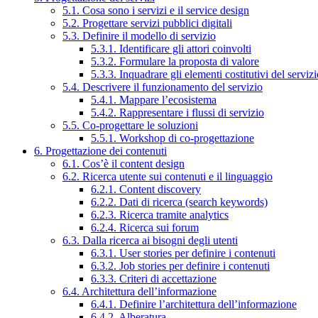
5.1. Cosa sono i servizi e il service design
5.2. Progettare servizi pubblici digitali
5.3. Definire il modello di servizio
5.3.1. Identificare gli attori coinvolti
5.3.2. Formulare la proposta di valore
5.3.3. Inquadrare gli elementi costitutivi del serviz
5.4. Descrivere il funzionamento del servizio
5.4.1. Mappare l’ecosistema
5.4.2. Rappresentare i flussi di servizio
5.5. Co-progettare le soluzioni
5.5.1. Workshop di co-progettazione
6. Progettazione dei contenuti
6.1. Cos’è il content design
6.2. Ricerca utente sui contenuti e il linguaggio
6.2.1. Content discovery
6.2.2. Dati di ricerca (search keywords)
6.2.3. Ricerca tramite analytics
6.2.4. Ricerca sui forum
6.3. Dalla ricerca ai bisogni degli utenti
6.3.1. User stories per definire i contenuti
6.3.2. Job stories per definire i contenuti
6.3.3. Criteri di accettazione
6.4. Architettura dell’informazione
6.4.1. Definire l’architettura dell’informazione
6.4.2. Alberatura