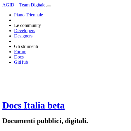
AGID
+
Team Digitale
Piano Triennale
Le community
Developers
Designers
Gli strumenti
Forum
Docs
GitHub
Docs Italia
beta
Documenti pubblici, digitali.