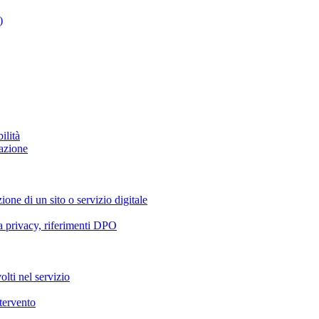
)
ilità
azione
ione di un sito o servizio digitale
va privacy, riferimenti DPO
olti nel servizio
ntervento