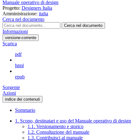
Manuale operativo di design
Progetto:
Designers Italia
Amministrazione:
italia
Cerca nel documento
Cerca nel documento
Informazioni
versione-corrente
Scarica
pdf
html
epub
Sorgente
Azioni
indice dei contenuti
Sommario
1. Scopo, destinatari e uso del Manuale operativo di design
1.1. Versionamento e storico
1.2. Consultazione del manuale
1.3. Contribuisci al manuale