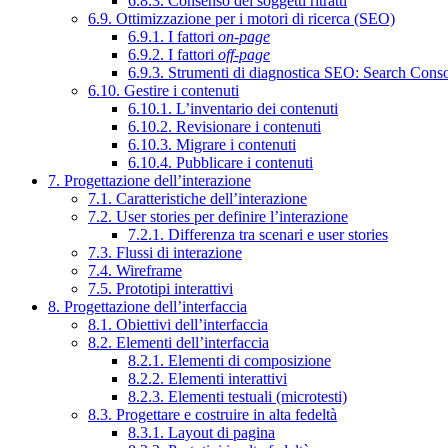
6.8.3. Consenso dei soggetti ritratti
6.9. Ottimizzazione per i motori di ricerca (SEO)
6.9.1. I fattori
on-page
6.9.2. I fattori
off-page
6.9.3. Strumenti di diagnostica SEO: Search Cons
6.10. Gestire i contenuti
6.10.1. L’inventario dei contenuti
6.10.2. Revisionare i contenuti
6.10.3. Migrare i contenuti
6.10.4. Pubblicare i contenuti
7. Progettazione dell’interazione
7.1. Caratteristiche dell’interazione
7.2. User stories per definire l’interazione
7.2.1. Differenza tra scenari e user stories
7.3. Flussi di interazione
7.4. Wireframe
7.5. Prototipi interattivi
8. Progettazione dell’interfaccia
8.1. Obiettivi dell’interfaccia
8.2. Elementi dell’interfaccia
8.2.1. Elementi di composizione
8.2.2. Elementi interattivi
8.2.3. Elementi testuali (microtesti)
8.3. Progettare e costruire in alta fedeltà
8.3.1. Layout di pagina