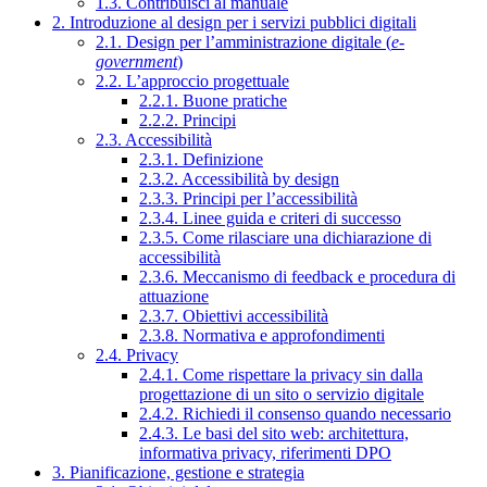
1.3. Contribuisci al manuale
2. Introduzione al design per i servizi pubblici digitali
2.1. Design per l’amministrazione digitale (
e-
government
)
2.2. L’approccio progettuale
2.2.1. Buone pratiche
2.2.2. Principi
2.3. Accessibilità
2.3.1. Definizione
2.3.2. Accessibilità by design
2.3.3. Principi per l’accessibilità
2.3.4. Linee guida e criteri di successo
2.3.5. Come rilasciare una dichiarazione di
accessibilità
2.3.6. Meccanismo di feedback e procedura di
attuazione
2.3.7. Obiettivi accessibilità
2.3.8. Normativa e approfondimenti
2.4. Privacy
2.4.1. Come rispettare la privacy sin dalla
progettazione di un sito o servizio digitale
2.4.2. Richiedi il consenso quando necessario
2.4.3. Le basi del sito web: architettura,
informativa privacy, riferimenti DPO
3. Pianificazione, gestione e strategia