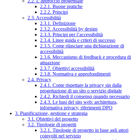
2.2. L’approccio progettuale
2.2.1. Buone pratiche
2.2.2. Principi
2.3. Accessibilità
2.3.1. Definizione
2.3.2. Accessibilità by design
2.3.3. Principi per l’accessibilità
2.3.4. Linee guida e criteri di successo
2.3.5. Come rilasciare una dichiarazione di
accessibilità
2.3.6. Meccanismo di feedback e procedura di
attuazione
2.3.7. Obiettivi accessibilità
2.3.8. Normativa e approfondimenti
2.4. Privacy
2.4.1. Come rispettare la privacy sin dalla
progettazione di un sito o servizio digitale
2.4.2. Richiedi il consenso quando necessario
2.4.3. Le basi del sito web: architettura,
informativa privacy, riferimenti DPO
3. Pianificazione, gestione e strategia
3.1. Obiettivi del progetto
3.2. Tipologie di progetti
3.2.1. Tipologie di progetto in base agli attori
coinvolti nel servizio