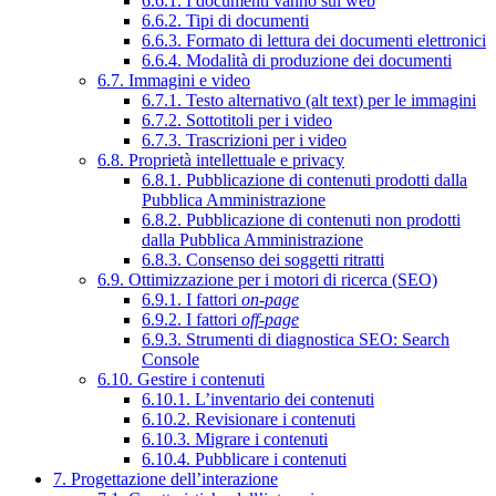
6.6.1. I documenti vanno sul web
6.6.2. Tipi di documenti
6.6.3. Formato di lettura dei documenti elettronici
6.6.4. Modalità di produzione dei documenti
6.7. Immagini e video
6.7.1. Testo alternativo (alt text) per le immagini
6.7.2. Sottotitoli per i video
6.7.3. Trascrizioni per i video
6.8. Proprietà intellettuale e privacy
6.8.1. Pubblicazione di contenuti prodotti dalla
Pubblica Amministrazione
6.8.2. Pubblicazione di contenuti non prodotti
dalla Pubblica Amministrazione
6.8.3. Consenso dei soggetti ritratti
6.9. Ottimizzazione per i motori di ricerca (SEO)
6.9.1. I fattori
on-page
6.9.2. I fattori
off-page
6.9.3. Strumenti di diagnostica SEO: Search
Console
6.10. Gestire i contenuti
6.10.1. L’inventario dei contenuti
6.10.2. Revisionare i contenuti
6.10.3. Migrare i contenuti
6.10.4. Pubblicare i contenuti
7. Progettazione dell’interazione