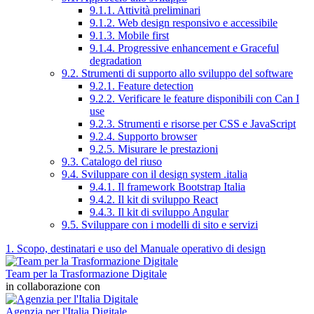
9.1.1. Attività preliminari
9.1.2. Web design responsivo e accessibile
9.1.3. Mobile first
9.1.4. Progressive enhancement e Graceful
degradation
9.2. Strumenti di supporto allo sviluppo del software
9.2.1. Feature detection
9.2.2. Verificare le feature disponibili con Can I
use
9.2.3. Strumenti e risorse per CSS e JavaScript
9.2.4. Supporto browser
9.2.5. Misurare le prestazioni
9.3. Catalogo del riuso
9.4. Sviluppare con il design system .italia
9.4.1. Il framework Bootstrap Italia
9.4.2. Il kit di sviluppo React
9.4.3. Il kit di sviluppo Angular
9.5. Sviluppare con i modelli di sito e servizi
1. Scopo, destinatari e uso del Manuale operativo di design
Team per la Trasformazione Digitale
in collaborazione con
Agenzia per l'Italia Digitale