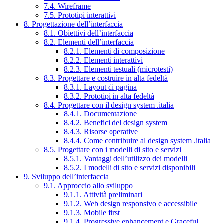
7.4. Wireframe
7.5. Prototipi interattivi
8. Progettazione dell’interfaccia
8.1. Obiettivi dell’interfaccia
8.2. Elementi dell’interfaccia
8.2.1. Elementi di composizione
8.2.2. Elementi interattivi
8.2.3. Elementi testuali (microtesti)
8.3. Progettare e costruire in alta fedeltà
8.3.1. Layout di pagina
8.3.2. Prototipi in alta fedeltà
8.4. Progettare con il design system .italia
8.4.1. Documentazione
8.4.2. Benefici del design system
8.4.3. Risorse operative
8.4.4. Come contribuire al design system .italia
8.5. Progettare con i modelli di sito e servizi
8.5.1. Vantaggi dell’utilizzo dei modelli
8.5.2. I modelli di sito e servizi disponibili
9. Sviluppo dell’interfaccia
9.1. Approccio allo sviluppo
9.1.1. Attività preliminari
9.1.2. Web design responsivo e accessibile
9.1.3. Mobile first
9.1.4. Progressive enhancement e Graceful