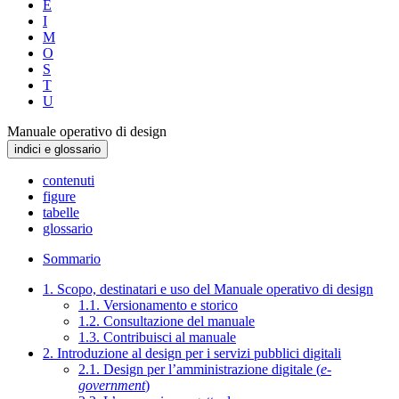
E
I
M
O
S
T
U
Manuale operativo di design
indici e glossario
contenuti
figure
tabelle
glossario
Sommario
1. Scopo, destinatari e uso del Manuale operativo di design
1.1. Versionamento e storico
1.2. Consultazione del manuale
1.3. Contribuisci al manuale
2. Introduzione al design per i servizi pubblici digitali
2.1. Design per l’amministrazione digitale (
e-
government
)