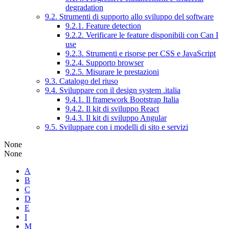
degradation
9.2. Strumenti di supporto allo sviluppo del software
9.2.1. Feature detection
9.2.2. Verificare le feature disponibili con Can I
use
9.2.3. Strumenti e risorse per CSS e JavaScript
9.2.4. Supporto browser
9.2.5. Misurare le prestazioni
9.3. Catalogo del riuso
9.4. Sviluppare con il design system .italia
9.4.1. Il framework Bootstrap Italia
9.4.2. Il kit di sviluppo React
9.4.3. Il kit di sviluppo Angular
9.5. Sviluppare con i modelli di sito e servizi
None
None
A
B
C
D
E
I
M