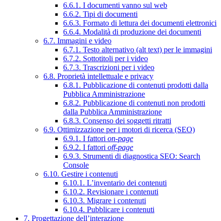
6.6.1. I documenti vanno sul web
6.6.2. Tipi di documenti
6.6.3. Formato di lettura dei documenti elettronici
6.6.4. Modalità di produzione dei documenti
6.7. Immagini e video
6.7.1. Testo alternativo (alt text) per le immagini
6.7.2. Sottotitoli per i video
6.7.3. Trascrizioni per i video
6.8. Proprietà intellettuale e privacy
6.8.1. Pubblicazione di contenuti prodotti dalla
Pubblica Amministrazione
6.8.2. Pubblicazione di contenuti non prodotti
dalla Pubblica Amministrazione
6.8.3. Consenso dei soggetti ritratti
6.9. Ottimizzazione per i motori di ricerca (SEO)
6.9.1. I fattori
on-page
6.9.2. I fattori
off-page
6.9.3. Strumenti di diagnostica SEO: Search
Console
6.10. Gestire i contenuti
6.10.1. L’inventario dei contenuti
6.10.2. Revisionare i contenuti
6.10.3. Migrare i contenuti
6.10.4. Pubblicare i contenuti
7. Progettazione dell’interazione