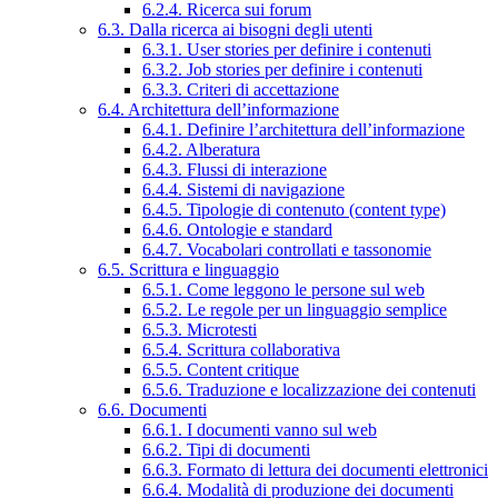
6.2.4. Ricerca sui forum
6.3. Dalla ricerca ai bisogni degli utenti
6.3.1. User stories per definire i contenuti
6.3.2. Job stories per definire i contenuti
6.3.3. Criteri di accettazione
6.4. Architettura dell’informazione
6.4.1. Definire l’architettura dell’informazione
6.4.2. Alberatura
6.4.3. Flussi di interazione
6.4.4. Sistemi di navigazione
6.4.5. Tipologie di contenuto (content type)
6.4.6. Ontologie e standard
6.4.7. Vocabolari controllati e tassonomie
6.5. Scrittura e linguaggio
6.5.1. Come leggono le persone sul web
6.5.2. Le regole per un linguaggio semplice
6.5.3. Microtesti
6.5.4. Scrittura collaborativa
6.5.5. Content critique
6.5.6. Traduzione e localizzazione dei contenuti
6.6. Documenti
6.6.1. I documenti vanno sul web
6.6.2. Tipi di documenti
6.6.3. Formato di lettura dei documenti elettronici
6.6.4. Modalità di produzione dei documenti