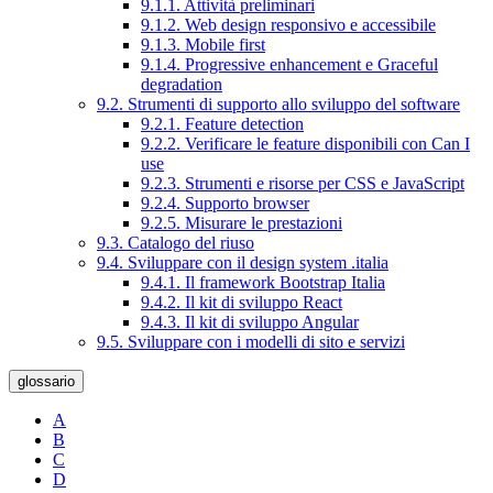
9.1.1. Attività preliminari
9.1.2. Web design responsivo e accessibile
9.1.3. Mobile first
9.1.4. Progressive enhancement e Graceful
degradation
9.2. Strumenti di supporto allo sviluppo del software
9.2.1. Feature detection
9.2.2. Verificare le feature disponibili con Can I
use
9.2.3. Strumenti e risorse per CSS e JavaScript
9.2.4. Supporto browser
9.2.5. Misurare le prestazioni
9.3. Catalogo del riuso
9.4. Sviluppare con il design system .italia
9.4.1. Il framework Bootstrap Italia
9.4.2. Il kit di sviluppo React
9.4.3. Il kit di sviluppo Angular
9.5. Sviluppare con i modelli di sito e servizi
glossario
A
B
C
D