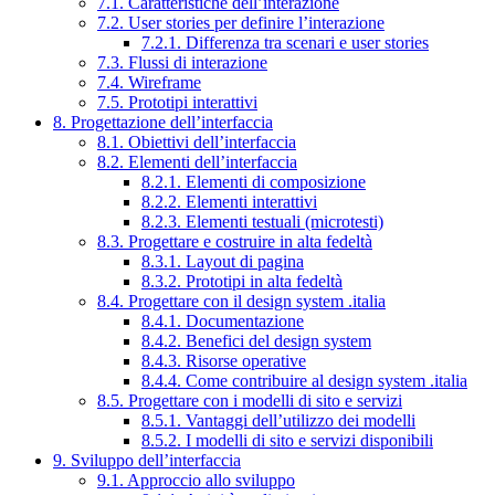
7.1. Caratteristiche dell’interazione
7.2. User stories per definire l’interazione
7.2.1. Differenza tra scenari e user stories
7.3. Flussi di interazione
7.4. Wireframe
7.5. Prototipi interattivi
8. Progettazione dell’interfaccia
8.1. Obiettivi dell’interfaccia
8.2. Elementi dell’interfaccia
8.2.1. Elementi di composizione
8.2.2. Elementi interattivi
8.2.3. Elementi testuali (microtesti)
8.3. Progettare e costruire in alta fedeltà
8.3.1. Layout di pagina
8.3.2. Prototipi in alta fedeltà
8.4. Progettare con il design system .italia
8.4.1. Documentazione
8.4.2. Benefici del design system
8.4.3. Risorse operative
8.4.4. Come contribuire al design system .italia
8.5. Progettare con i modelli di sito e servizi
8.5.1. Vantaggi dell’utilizzo dei modelli
8.5.2. I modelli di sito e servizi disponibili
9. Sviluppo dell’interfaccia
9.1. Approccio allo sviluppo