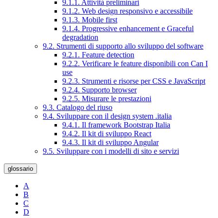
9.1.1. Attività preliminari
9.1.2. Web design responsivo e accessibile
9.1.3. Mobile first
9.1.4. Progressive enhancement e Graceful
degradation
9.2. Strumenti di supporto allo sviluppo del software
9.2.1. Feature detection
9.2.2. Verificare le feature disponibili con Can I
use
9.2.3. Strumenti e risorse per CSS e JavaScript
9.2.4. Supporto browser
9.2.5. Misurare le prestazioni
9.3. Catalogo del riuso
9.4. Sviluppare con il design system .italia
9.4.1. Il framework Bootstrap Italia
9.4.2. Il kit di sviluppo React
9.4.3. Il kit di sviluppo Angular
9.5. Sviluppare con i modelli di sito e servizi
glossario
A
B
C
D