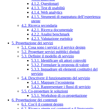
4.1.2. Questionari
4.1.3. Test di usabilità
4.1.4. Web analytics
4.1.5. Strumenti di mappatura dell’esperienza
utente
4.2. Ricerca secondaria
4.2.1. Ricerca documentale
4.2.2. Analisi benchmark
4.2.3. Valutazione euristica
5. Progettazione dei servizi
5.1. Cosa sono i servizi e il service design
5.2. Progettare servizi pubblici digitali
5.3. Definire il modello di servizio
5.3.1. Identificare gli attori coinvolti
5.3.2. Formulare la proposta di valore
5.3.3. Inquadrare gli elementi costitutivi del
servizio
5.4. Descrivere il funzionamento del servizio
5.4.1. Mappare l’ecosistema
5.4.2. Rappresentare i flussi di servizio
5.5. Co-progettare le soluzioni
5.5.1. Workshop di co-progettazione
6. Progettazione dei contenuti
6.1. Cos’è il content design
6.2. Ricerca utente sui contenuti e il linguaggio