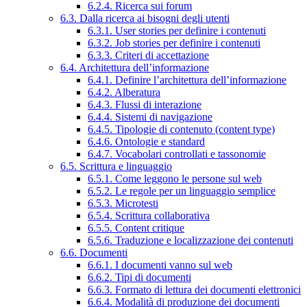
6.2.4. Ricerca sui forum
6.3. Dalla ricerca ai bisogni degli utenti
6.3.1. User stories per definire i contenuti
6.3.2. Job stories per definire i contenuti
6.3.3. Criteri di accettazione
6.4. Architettura dell’informazione
6.4.1. Definire l’architettura dell’informazione
6.4.2. Alberatura
6.4.3. Flussi di interazione
6.4.4. Sistemi di navigazione
6.4.5. Tipologie di contenuto (content type)
6.4.6. Ontologie e standard
6.4.7. Vocabolari controllati e tassonomie
6.5. Scrittura e linguaggio
6.5.1. Come leggono le persone sul web
6.5.2. Le regole per un linguaggio semplice
6.5.3. Microtesti
6.5.4. Scrittura collaborativa
6.5.5. Content critique
6.5.6. Traduzione e localizzazione dei contenuti
6.6. Documenti
6.6.1. I documenti vanno sul web
6.6.2. Tipi di documenti
6.6.3. Formato di lettura dei documenti elettronici
6.6.4. Modalità di produzione dei documenti