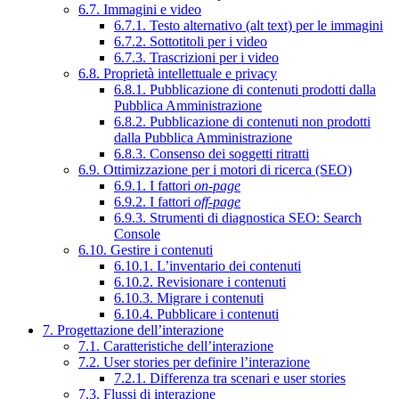
6.7. Immagini e video
6.7.1. Testo alternativo (alt text) per le immagini
6.7.2. Sottotitoli per i video
6.7.3. Trascrizioni per i video
6.8. Proprietà intellettuale e privacy
6.8.1. Pubblicazione di contenuti prodotti dalla
Pubblica Amministrazione
6.8.2. Pubblicazione di contenuti non prodotti
dalla Pubblica Amministrazione
6.8.3. Consenso dei soggetti ritratti
6.9. Ottimizzazione per i motori di ricerca (SEO)
6.9.1. I fattori
on-page
6.9.2. I fattori
off-page
6.9.3. Strumenti di diagnostica SEO: Search
Console
6.10. Gestire i contenuti
6.10.1. L’inventario dei contenuti
6.10.2. Revisionare i contenuti
6.10.3. Migrare i contenuti
6.10.4. Pubblicare i contenuti
7. Progettazione dell’interazione
7.1. Caratteristiche dell’interazione
7.2. User stories per definire l’interazione
7.2.1. Differenza tra scenari e user stories
7.3. Flussi di interazione