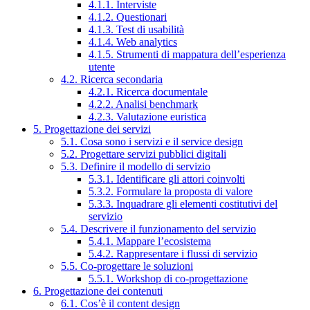
4.1.1. Interviste
4.1.2. Questionari
4.1.3. Test di usabilità
4.1.4. Web analytics
4.1.5. Strumenti di mappatura dell’esperienza
utente
4.2. Ricerca secondaria
4.2.1. Ricerca documentale
4.2.2. Analisi benchmark
4.2.3. Valutazione euristica
5. Progettazione dei servizi
5.1. Cosa sono i servizi e il service design
5.2. Progettare servizi pubblici digitali
5.3. Definire il modello di servizio
5.3.1. Identificare gli attori coinvolti
5.3.2. Formulare la proposta di valore
5.3.3. Inquadrare gli elementi costitutivi del
servizio
5.4. Descrivere il funzionamento del servizio
5.4.1. Mappare l’ecosistema
5.4.2. Rappresentare i flussi di servizio
5.5. Co-progettare le soluzioni
5.5.1. Workshop di co-progettazione
6. Progettazione dei contenuti
6.1. Cos’è il content design