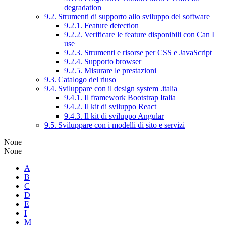
degradation
9.2. Strumenti di supporto allo sviluppo del software
9.2.1. Feature detection
9.2.2. Verificare le feature disponibili con Can I
use
9.2.3. Strumenti e risorse per CSS e JavaScript
9.2.4. Supporto browser
9.2.5. Misurare le prestazioni
9.3. Catalogo del riuso
9.4. Sviluppare con il design system .italia
9.4.1. Il framework Bootstrap Italia
9.4.2. Il kit di sviluppo React
9.4.3. Il kit di sviluppo Angular
9.5. Sviluppare con i modelli di sito e servizi
None
None
A
B
C
D
E
I
M