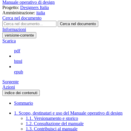
Manuale operativo di design
Progetto:
Designers Italia
Amministrazione:
italia
Cerca nel documento
Cerca nel documento
Informazioni
versione-corrente
Scarica
pdf
html
epub
Sorgente
Azioni
indice dei contenuti
Sommario
1. Scopo, destinatari e uso del Manuale operativo di design
1.1. Versionamento e storico
1.2. Consultazione del manuale
1.3. Contribuisci al manuale