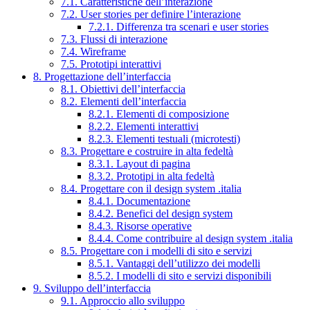
7.1. Caratteristiche dell’interazione
7.2. User stories per definire l’interazione
7.2.1. Differenza tra scenari e user stories
7.3. Flussi di interazione
7.4. Wireframe
7.5. Prototipi interattivi
8. Progettazione dell’interfaccia
8.1. Obiettivi dell’interfaccia
8.2. Elementi dell’interfaccia
8.2.1. Elementi di composizione
8.2.2. Elementi interattivi
8.2.3. Elementi testuali (microtesti)
8.3. Progettare e costruire in alta fedeltà
8.3.1. Layout di pagina
8.3.2. Prototipi in alta fedeltà
8.4. Progettare con il design system .italia
8.4.1. Documentazione
8.4.2. Benefici del design system
8.4.3. Risorse operative
8.4.4. Come contribuire al design system .italia
8.5. Progettare con i modelli di sito e servizi
8.5.1. Vantaggi dell’utilizzo dei modelli
8.5.2. I modelli di sito e servizi disponibili
9. Sviluppo dell’interfaccia
9.1. Approccio allo sviluppo