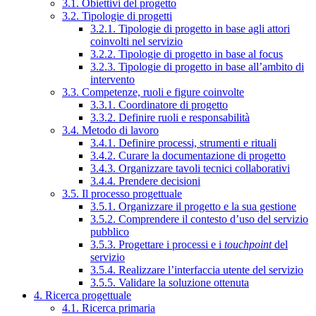
3.1. Obiettivi del progetto
3.2. Tipologie di progetti
3.2.1. Tipologie di progetto in base agli attori
coinvolti nel servizio
3.2.2. Tipologie di progetto in base al focus
3.2.3. Tipologie di progetto in base all’ambito di
intervento
3.3. Competenze, ruoli e figure coinvolte
3.3.1. Coordinatore di progetto
3.3.2. Definire ruoli e responsabilità
3.4. Metodo di lavoro
3.4.1. Definire processi, strumenti e rituali
3.4.2. Curare la documentazione di progetto
3.4.3. Organizzare tavoli tecnici collaborativi
3.4.4. Prendere decisioni
3.5. Il processo progettuale
3.5.1. Organizzare il progetto e la sua gestione
3.5.2. Comprendere il contesto d’uso del servizio
pubblico
3.5.3. Progettare i processi e i
touchpoint
del
servizio
3.5.4. Realizzare l’interfaccia utente del servizio
3.5.5. Validare la soluzione ottenuta
4. Ricerca progettuale
4.1. Ricerca primaria