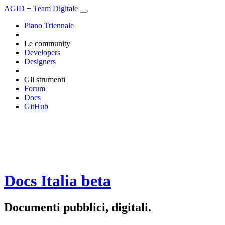
AGID
+
Team Digitale
Piano Triennale
Le community
Developers
Designers
Gli strumenti
Forum
Docs
GitHub
Docs Italia
beta
Documenti pubblici, digitali.