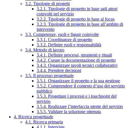
3.2. Tipologie di progetti
3.2.1. Tipologie di progetto in base agli attori
coinvolti nel servizio
3.2.2. Tipologie di progetto in base al focus
3.2.3. Tipologie di progetto in base all’ambito di
intervento
3.3. Competenze, ruoli e figure coinvolte
3.3.1. Coordinatore di progetto
3.3.2. Definire ruoli e responsabilità
3.4. Metodo di lavoro
3.4.1. Definire processi, strumenti e rituali
3.4.2. Curare la documentazione di progetto
3.4.3. Organizzare tavoli tecnici collaborativi
3.4.4. Prendere decisioni
3.5. Il processo progettuale
3.5.1. Organizzare il progetto e la sua gestione
3.5.2. Comprendere il contesto d’uso del servizio
pubblico
3.5.3. Progettare i processi e i
touchpoint
del
servizio
3.5.4. Realizzare l’interfaccia utente del servizio
3.5.5. Validare la soluzione ottenuta
4. Ricerca progettuale
4.1. Ricerca primaria
4.1.1. Interviste