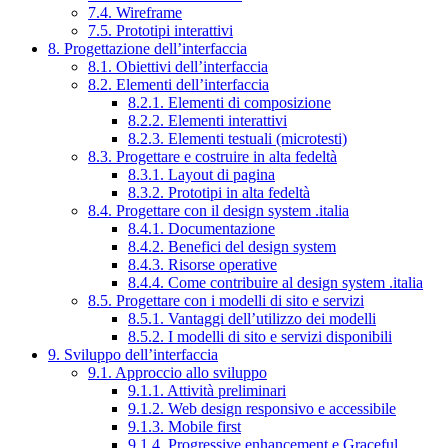
7.4. Wireframe
7.5. Prototipi interattivi
8. Progettazione dell’interfaccia
8.1. Obiettivi dell’interfaccia
8.2. Elementi dell’interfaccia
8.2.1. Elementi di composizione
8.2.2. Elementi interattivi
8.2.3. Elementi testuali (microtesti)
8.3. Progettare e costruire in alta fedeltà
8.3.1. Layout di pagina
8.3.2. Prototipi in alta fedeltà
8.4. Progettare con il design system .italia
8.4.1. Documentazione
8.4.2. Benefici del design system
8.4.3. Risorse operative
8.4.4. Come contribuire al design system .italia
8.5. Progettare con i modelli di sito e servizi
8.5.1. Vantaggi dell’utilizzo dei modelli
8.5.2. I modelli di sito e servizi disponibili
9. Sviluppo dell’interfaccia
9.1. Approccio allo sviluppo
9.1.1. Attività preliminari
9.1.2. Web design responsivo e accessibile
9.1.3. Mobile first
9.1.4. Progressive enhancement e Graceful