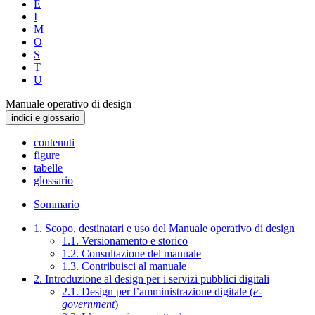
E
I
M
O
S
T
U
Manuale operativo di design
indici e glossario
contenuti
figure
tabelle
glossario
Sommario
1. Scopo, destinatari e uso del Manuale operativo di design
1.1. Versionamento e storico
1.2. Consultazione del manuale
1.3. Contribuisci al manuale
2. Introduzione al design per i servizi pubblici digitali
2.1. Design per l’amministrazione digitale (
e-
government
)