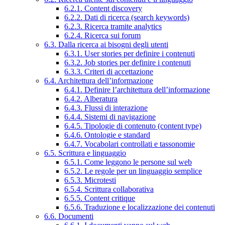
6.2.1. Content discovery
6.2.2. Dati di ricerca (search keywords)
6.2.3. Ricerca tramite analytics
6.2.4. Ricerca sui forum
6.3. Dalla ricerca ai bisogni degli utenti
6.3.1. User stories per definire i contenuti
6.3.2. Job stories per definire i contenuti
6.3.3. Criteri di accettazione
6.4. Architettura dell’informazione
6.4.1. Definire l’architettura dell’informazione
6.4.2. Alberatura
6.4.3. Flussi di interazione
6.4.4. Sistemi di navigazione
6.4.5. Tipologie di contenuto (content type)
6.4.6. Ontologie e standard
6.4.7. Vocabolari controllati e tassonomie
6.5. Scrittura e linguaggio
6.5.1. Come leggono le persone sul web
6.5.2. Le regole per un linguaggio semplice
6.5.3. Microtesti
6.5.4. Scrittura collaborativa
6.5.5. Content critique
6.5.6. Traduzione e localizzazione dei contenuti
6.6. Documenti