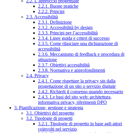
2.2. L’approccio progettuale
2.2.1. Buone pratiche
2.2.2. Principi
2.3. Accessibilità
2.3.1. Definizione
2.3.2. Accessibilità by design
2.3.3. Principi per l’accessibilità
2.3.4. Linee guida e criteri di successo
2.3.5. Come rilasciare una dichiarazione di
accessibilità
2.3.6. Meccanismo di feedback e procedura di
attuazione
2.3.7. Obiettivi accessibilità
2.3.8. Normativa e approfondimenti
2.4. Privacy
2.4.1. Come rispettare la privacy sin dalla
progettazione di un sito o servizio digitale
2.4.2. Richiedi il consenso quando necessario
2.4.3. Le basi del sito web: architettura,
informativa privacy, riferimenti DPO
3. Pianificazione, gestione e strategia
3.1. Obiettivi del progetto
3.2. Tipologie di progetti
3.2.1. Tipologie di progetto in base agli attori
coinvolti nel servizio