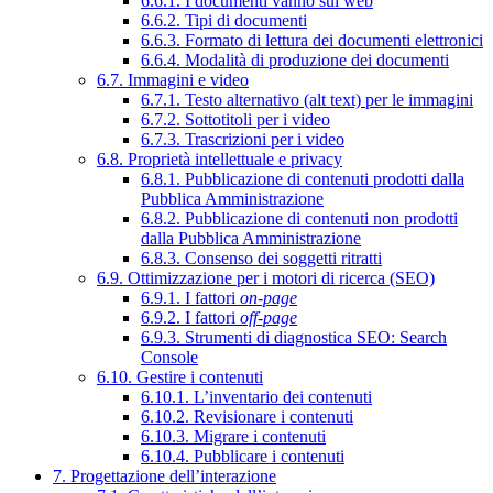
6.6.1. I documenti vanno sul web
6.6.2. Tipi di documenti
6.6.3. Formato di lettura dei documenti elettronici
6.6.4. Modalità di produzione dei documenti
6.7. Immagini e video
6.7.1. Testo alternativo (alt text) per le immagini
6.7.2. Sottotitoli per i video
6.7.3. Trascrizioni per i video
6.8. Proprietà intellettuale e privacy
6.8.1. Pubblicazione di contenuti prodotti dalla
Pubblica Amministrazione
6.8.2. Pubblicazione di contenuti non prodotti
dalla Pubblica Amministrazione
6.8.3. Consenso dei soggetti ritratti
6.9. Ottimizzazione per i motori di ricerca (SEO)
6.9.1. I fattori
on-page
6.9.2. I fattori
off-page
6.9.3. Strumenti di diagnostica SEO: Search
Console
6.10. Gestire i contenuti
6.10.1. L’inventario dei contenuti
6.10.2. Revisionare i contenuti
6.10.3. Migrare i contenuti
6.10.4. Pubblicare i contenuti
7. Progettazione dell’interazione