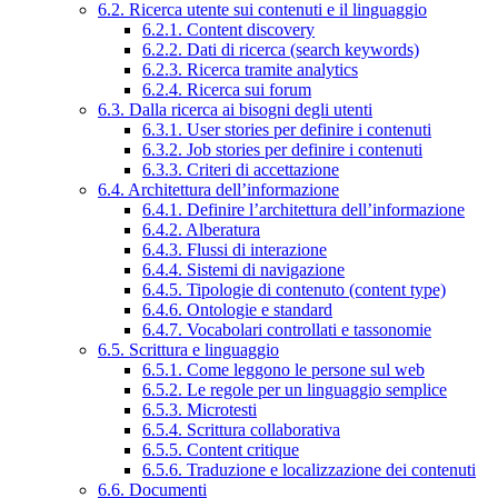
6.2. Ricerca utente sui contenuti e il linguaggio
6.2.1. Content discovery
6.2.2. Dati di ricerca (search keywords)
6.2.3. Ricerca tramite analytics
6.2.4. Ricerca sui forum
6.3. Dalla ricerca ai bisogni degli utenti
6.3.1. User stories per definire i contenuti
6.3.2. Job stories per definire i contenuti
6.3.3. Criteri di accettazione
6.4. Architettura dell’informazione
6.4.1. Definire l’architettura dell’informazione
6.4.2. Alberatura
6.4.3. Flussi di interazione
6.4.4. Sistemi di navigazione
6.4.5. Tipologie di contenuto (content type)
6.4.6. Ontologie e standard
6.4.7. Vocabolari controllati e tassonomie
6.5. Scrittura e linguaggio
6.5.1. Come leggono le persone sul web
6.5.2. Le regole per un linguaggio semplice
6.5.3. Microtesti
6.5.4. Scrittura collaborativa
6.5.5. Content critique
6.5.6. Traduzione e localizzazione dei contenuti
6.6. Documenti