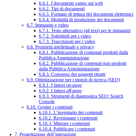
6.6.1. I documenti vanno sul web
6.6.2. Tipi di documenti
6.6.3. Formato di lettura dei documenti elettronici
6.6.4. Modalità di produzione dei documenti
6.7. Immagini e video
6.7.1. Testo alternativo (alt text) per le immagini
6.7.2. Sottotitoli per i video
6.7.3. Trascrizioni per i video
6.8. Proprietà intellettuale e privacy
6.8.1. Pubblicazione di contenuti prodotti dalla
Pubblica Amministrazione
6.8.2. Pubblicazione di contenuti non prodotti
dalla Pubblica Amministrazione
6.8.3. Consenso dei soggetti ritratti
6.9. Ottimizzazione per i motori di ricerca (SEO)
6.9.1. I fattori
on-page
6.9.2. I fattori
off-page
6.9.3. Strumenti di diagnostica SEO: Search
Console
6.10. Gestire i contenuti
6.10.1. L’inventario dei contenuti
6.10.2. Revisionare i contenuti
6.10.3. Migrare i contenuti
6.10.4. Pubblicare i contenuti
7. Progettazione dell’interazione