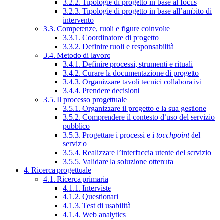
3.2.2. Tipologie di progetto in base al focus
3.2.3. Tipologie di progetto in base all’ambito di
intervento
3.3. Competenze, ruoli e figure coinvolte
3.3.1. Coordinatore di progetto
3.3.2. Definire ruoli e responsabilità
3.4. Metodo di lavoro
3.4.1. Definire processi, strumenti e rituali
3.4.2. Curare la documentazione di progetto
3.4.3. Organizzare tavoli tecnici collaborativi
3.4.4. Prendere decisioni
3.5. Il processo progettuale
3.5.1. Organizzare il progetto e la sua gestione
3.5.2. Comprendere il contesto d’uso del servizio
pubblico
3.5.3. Progettare i processi e i
touchpoint
del
servizio
3.5.4. Realizzare l’interfaccia utente del servizio
3.5.5. Validare la soluzione ottenuta
4. Ricerca progettuale
4.1. Ricerca primaria
4.1.1. Interviste
4.1.2. Questionari
4.1.3. Test di usabilità
4.1.4. Web analytics