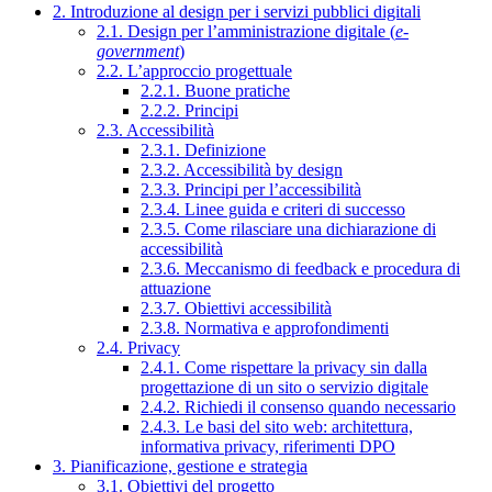
2. Introduzione al design per i servizi pubblici digitali
2.1. Design per l’amministrazione digitale (
e-
government
)
2.2. L’approccio progettuale
2.2.1. Buone pratiche
2.2.2. Principi
2.3. Accessibilità
2.3.1. Definizione
2.3.2. Accessibilità by design
2.3.3. Principi per l’accessibilità
2.3.4. Linee guida e criteri di successo
2.3.5. Come rilasciare una dichiarazione di
accessibilità
2.3.6. Meccanismo di feedback e procedura di
attuazione
2.3.7. Obiettivi accessibilità
2.3.8. Normativa e approfondimenti
2.4. Privacy
2.4.1. Come rispettare la privacy sin dalla
progettazione di un sito o servizio digitale
2.4.2. Richiedi il consenso quando necessario
2.4.3. Le basi del sito web: architettura,
informativa privacy, riferimenti DPO
3. Pianificazione, gestione e strategia
3.1. Obiettivi del progetto