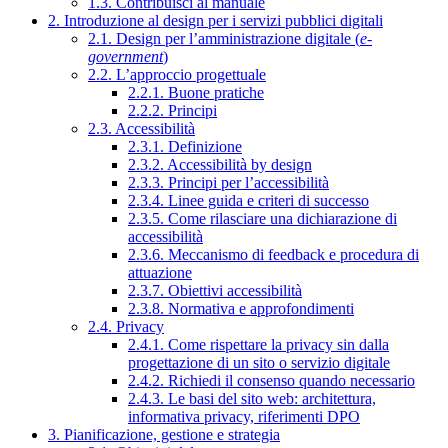
1.3. Contribuisci al manuale
2. Introduzione al design per i servizi pubblici digitali
2.1. Design per l’amministrazione digitale (
e-
government
)
2.2. L’approccio progettuale
2.2.1. Buone pratiche
2.2.2. Principi
2.3. Accessibilità
2.3.1. Definizione
2.3.2. Accessibilità by design
2.3.3. Principi per l’accessibilità
2.3.4. Linee guida e criteri di successo
2.3.5. Come rilasciare una dichiarazione di
accessibilità
2.3.6. Meccanismo di feedback e procedura di
attuazione
2.3.7. Obiettivi accessibilità
2.3.8. Normativa e approfondimenti
2.4. Privacy
2.4.1. Come rispettare la privacy sin dalla
progettazione di un sito o servizio digitale
2.4.2. Richiedi il consenso quando necessario
2.4.3. Le basi del sito web: architettura,
informativa privacy, riferimenti DPO
3. Pianificazione, gestione e strategia