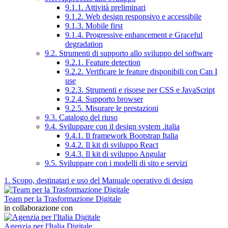
9.1.1. Attività preliminari
9.1.2. Web design responsivo e accessibile
9.1.3. Mobile first
9.1.4. Progressive enhancement e Graceful
degradation
9.2. Strumenti di supporto allo sviluppo del software
9.2.1. Feature detection
9.2.2. Verificare le feature disponibili con Can I
use
9.2.3. Strumenti e risorse per CSS e JavaScript
9.2.4. Supporto browser
9.2.5. Misurare le prestazioni
9.3. Catalogo del riuso
9.4. Sviluppare con il design system .italia
9.4.1. Il framework Bootstrap Italia
9.4.2. Il kit di sviluppo React
9.4.3. Il kit di sviluppo Angular
9.5. Sviluppare con i modelli di sito e servizi
1. Scopo, destinatari e uso del Manuale operativo di design
Team per la Trasformazione Digitale
in collaborazione con
Agenzia per l'Italia Digitale