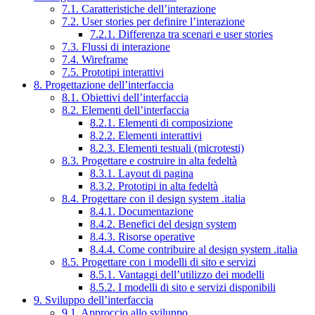
7.1. Caratteristiche dell’interazione
7.2. User stories per definire l’interazione
7.2.1. Differenza tra scenari e user stories
7.3. Flussi di interazione
7.4. Wireframe
7.5. Prototipi interattivi
8. Progettazione dell’interfaccia
8.1. Obiettivi dell’interfaccia
8.2. Elementi dell’interfaccia
8.2.1. Elementi di composizione
8.2.2. Elementi interattivi
8.2.3. Elementi testuali (microtesti)
8.3. Progettare e costruire in alta fedeltà
8.3.1. Layout di pagina
8.3.2. Prototipi in alta fedeltà
8.4. Progettare con il design system .italia
8.4.1. Documentazione
8.4.2. Benefici del design system
8.4.3. Risorse operative
8.4.4. Come contribuire al design system .italia
8.5. Progettare con i modelli di sito e servizi
8.5.1. Vantaggi dell’utilizzo dei modelli
8.5.2. I modelli di sito e servizi disponibili
9. Sviluppo dell’interfaccia
9.1. Approccio allo sviluppo