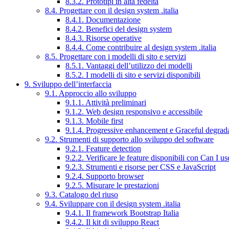
8.3.2. Prototipi in alta fedeltà
8.4. Progettare con il design system .italia
8.4.1. Documentazione
8.4.2. Benefici del design system
8.4.3. Risorse operative
8.4.4. Come contribuire al design system .italia
8.5. Progettare con i modelli di sito e servizi
8.5.1. Vantaggi dell’utilizzo dei modelli
8.5.2. I modelli di sito e servizi disponibili
9. Sviluppo dell’interfaccia
9.1. Approccio allo sviluppo
9.1.1. Attività preliminari
9.1.2. Web design responsivo e accessibile
9.1.3. Mobile first
9.1.4. Progressive enhancement e Graceful degrad
9.2. Strumenti di supporto allo sviluppo del software
9.2.1. Feature detection
9.2.2. Verificare le feature disponibili con Can I us
9.2.3. Strumenti e risorse per CSS e JavaScript
9.2.4. Supporto browser
9.2.5. Misurare le prestazioni
9.3. Catalogo del riuso
9.4. Sviluppare con il design system .italia
9.4.1. Il framework Bootstrap Italia
9.4.2. Il kit di sviluppo React