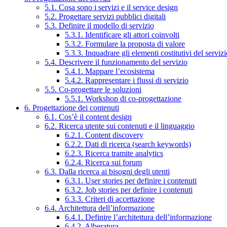
5.1. Cosa sono i servizi e il service design
5.2. Progettare servizi pubblici digitali
5.3. Definire il modello di servizio
5.3.1. Identificare gli attori coinvolti
5.3.2. Formulare la proposta di valore
5.3.3. Inquadrare gli elementi costitutivi del serviz
5.4. Descrivere il funzionamento del servizio
5.4.1. Mappare l’ecosistema
5.4.2. Rappresentare i flussi di servizio
5.5. Co-progettare le soluzioni
5.5.1. Workshop di co-progettazione
6. Progettazione dei contenuti
6.1. Cos’è il content design
6.2. Ricerca utente sui contenuti e il linguaggio
6.2.1. Content discovery
6.2.2. Dati di ricerca (search keywords)
6.2.3. Ricerca tramite analytics
6.2.4. Ricerca sui forum
6.3. Dalla ricerca ai bisogni degli utenti
6.3.1. User stories per definire i contenuti
6.3.2. Job stories per definire i contenuti
6.3.3. Criteri di accettazione
6.4. Architettura dell’informazione
6.4.1. Definire l’architettura dell’informazione
6.4.2. Alberatura