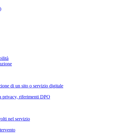
)
ilità
azione
ione di un sito o servizio digitale
va privacy, riferimenti DPO
olti nel servizio
ntervento