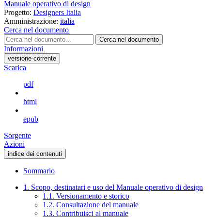
Manuale operativo di design
Progetto:
Designers Italia
Amministrazione:
italia
Cerca nel documento
Cerca nel documento
Informazioni
versione-corrente
Scarica
pdf
html
epub
Sorgente
Azioni
indice dei contenuti
Sommario
1. Scopo, destinatari e uso del Manuale operativo di design
1.1. Versionamento e storico
1.2. Consultazione del manuale
1.3. Contribuisci al manuale