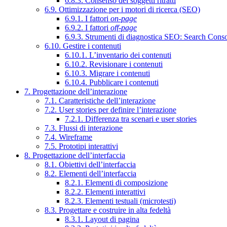
6.8.3. Consenso dei soggetti ritratti
6.9. Ottimizzazione per i motori di ricerca (SEO)
6.9.1. I fattori
on-page
6.9.2. I fattori
off-page
6.9.3. Strumenti di diagnostica SEO: Search Cons
6.10. Gestire i contenuti
6.10.1. L’inventario dei contenuti
6.10.2. Revisionare i contenuti
6.10.3. Migrare i contenuti
6.10.4. Pubblicare i contenuti
7. Progettazione dell’interazione
7.1. Caratteristiche dell’interazione
7.2. User stories per definire l’interazione
7.2.1. Differenza tra scenari e user stories
7.3. Flussi di interazione
7.4. Wireframe
7.5. Prototipi interattivi
8. Progettazione dell’interfaccia
8.1. Obiettivi dell’interfaccia
8.2. Elementi dell’interfaccia
8.2.1. Elementi di composizione
8.2.2. Elementi interattivi
8.2.3. Elementi testuali (microtesti)
8.3. Progettare e costruire in alta fedeltà
8.3.1. Layout di pagina