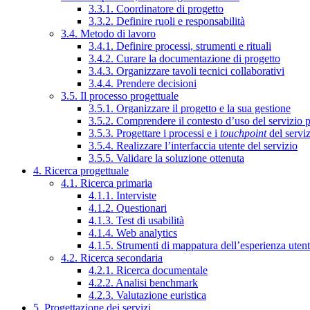
3.3.1. Coordinatore di progetto
3.3.2. Definire ruoli e responsabilità
3.4. Metodo di lavoro
3.4.1. Definire processi, strumenti e rituali
3.4.2. Curare la documentazione di progetto
3.4.3. Organizzare tavoli tecnici collaborativi
3.4.4. Prendere decisioni
3.5. Il processo progettuale
3.5.1. Organizzare il progetto e la sua gestione
3.5.2. Comprendere il contesto d’uso del servizio 
3.5.3. Progettare i processi e i
touchpoint
del servi
3.5.4. Realizzare l’interfaccia utente del servizio
3.5.5. Validare la soluzione ottenuta
4. Ricerca progettuale
4.1. Ricerca primaria
4.1.1. Interviste
4.1.2. Questionari
4.1.3. Test di usabilità
4.1.4. Web analytics
4.1.5. Strumenti di mappatura dell’esperienza uten
4.2. Ricerca secondaria
4.2.1. Ricerca documentale
4.2.2. Analisi benchmark
4.2.3. Valutazione euristica
5. Progettazione dei servizi