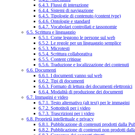
6.4.3. Flussi di interazione
6.4.4. Sistemi di navigazione
6.4.5. Tipologie di contenuto (content type)
6.4.6. Ontologie e standard
6.4.7. Vocabolari controllati e tassonomie
6.5. Scrittura e linguaggio
6.5.1. Come leggono le persone sul web
6.5.2. Le regole per un linguaggio semplice
6.5.3. Microtesti
6.5.4. Scrittura collaborativa
6.5.5. Content critique
6.5.6. Traduzione e localizzazione dei contenuti
6.6. Documenti
6.6.1. I documenti vanno sul web
6.6.2. Tipi di documenti
6.6.3. Formato di lettura dei documenti elettronici
6.6.4. Modalità di produzione dei documenti
6.7. Immagini e video
6.7.1. Testo alternativo (alt text) per le immagini
6.7.2. Sottotitoli per i video
6.7.3. Trascrizioni per i video
6.8. Proprietà intellettuale e privacy
6.8.1. Pubblicazione di contenuti prodotti dalla P
6.8.2. Pubblicazione di contenuti non prodotti dal