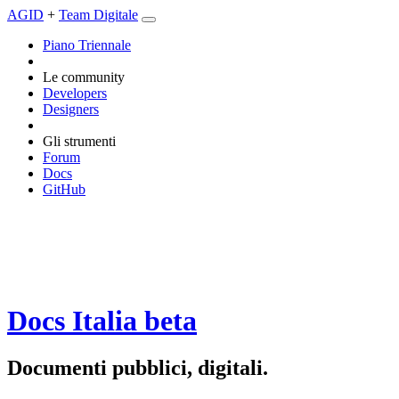
AGID
+
Team Digitale
Piano Triennale
Le community
Developers
Designers
Gli strumenti
Forum
Docs
GitHub
Docs Italia
beta
Documenti pubblici, digitali.