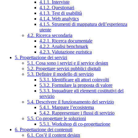
4.1.1. Interviste
4.1.2. Questionari
4.1.3. Test di usabilità
4.1.4. Web analytics
4.1.5. Strumenti di mappatura dell’esperienza
utente
4.2. Ricerca secondaria
4.2.1. Ricerca documentale
4.2.2. Analisi benchmark
4.2.3. Valutazione euristica
5. Progettazione dei servizi
5.1. Cosa sono i servizi e il service design
5.2. Progettare servizi pubblici digitali
5.3. Definire il modello di servizio
5.3.1. Identificare gli attori coinvolti
5.3.2. Formulare la proposta di valore
5.3.3. Inquadrare gli elementi costitutivi del
servizio
5.4. Descrivere il funzionamento del servizio
5.4.1. Mappare l’ecosistema
5.4.2. Rappresentare i flussi di servizio
5.5. Co-progettare le soluzioni
5.5.1. Workshop di co-progettazione
6. Progettazione dei contenuti
6.1. Cos’è il content design