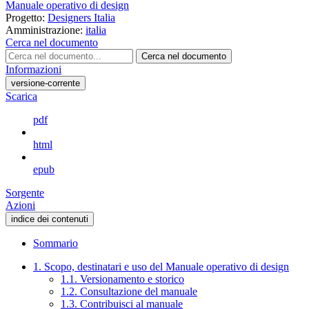
Manuale operativo di design
Progetto:
Designers Italia
Amministrazione:
italia
Cerca nel documento
Cerca nel documento
Informazioni
versione-corrente
Scarica
pdf
html
epub
Sorgente
Azioni
indice dei contenuti
Sommario
1. Scopo, destinatari e uso del Manuale operativo di design
1.1. Versionamento e storico
1.2. Consultazione del manuale
1.3. Contribuisci al manuale