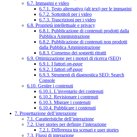
6.7. Immagini e video
6.7.1. Testo alternativo (alt text) per le immagini
6.7.2. Sottotitoli per i video
6.7.3. Trascrizioni per i video
6.8. Proprietà intellettuale e privacy
6.8.1. Pubblicazione di contenuti prodotti dalla
Pubblica Amministrazione
6.8.2. Pubblicazione di contenuti non prodotti
dalla Pubblica Amministrazione
6.8.3. Consenso dei soggetti ritratti
6.9. Ottimizzazione per i motori di ricerca (SEO)
6.9.1. I fattori
on-page
6.9.2. I fattori
off-page
6.9.3. Strumenti di diagnostica SEO: Search
Console
6.10. Gestire i contenuti
6.10.1. L’inventario dei contenuti
6.10.2. Revisionare i contenuti
6.10.3. Migrare i contenuti
6.10.4. Pubblicare i contenuti
7. Progettazione dell’interazione
7.1. Caratteristiche dell’interazione
7.2. User stories per definire l’interazione
7.2.1. Differenza tra scenari e user stories
7.3. Flussi di interazione