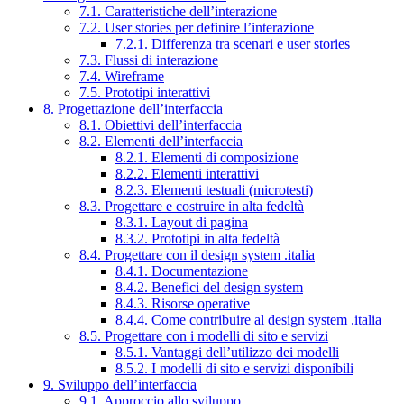
7.1. Caratteristiche dell’interazione
7.2. User stories per definire l’interazione
7.2.1. Differenza tra scenari e user stories
7.3. Flussi di interazione
7.4. Wireframe
7.5. Prototipi interattivi
8. Progettazione dell’interfaccia
8.1. Obiettivi dell’interfaccia
8.2. Elementi dell’interfaccia
8.2.1. Elementi di composizione
8.2.2. Elementi interattivi
8.2.3. Elementi testuali (microtesti)
8.3. Progettare e costruire in alta fedeltà
8.3.1. Layout di pagina
8.3.2. Prototipi in alta fedeltà
8.4. Progettare con il design system .italia
8.4.1. Documentazione
8.4.2. Benefici del design system
8.4.3. Risorse operative
8.4.4. Come contribuire al design system .italia
8.5. Progettare con i modelli di sito e servizi
8.5.1. Vantaggi dell’utilizzo dei modelli
8.5.2. I modelli di sito e servizi disponibili
9. Sviluppo dell’interfaccia
9.1. Approccio allo sviluppo