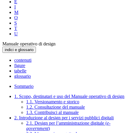
E
I
M
O
S
T
U
Manuale operativo di design
indici e glossario
contenuti
figure
tabelle
glossario
Sommario
1. Scopo, destinatari e uso del Manuale operativo di design
1.1. Versionamento e storico
1.2. Consultazione del manuale
1.3. Contribuisci al manuale
2. Introduzione al design per i servizi pubblici digitali
2.1. Design per l’amministrazione digitale (
e-
government
)