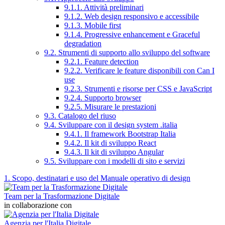
9.1.1. Attività preliminari
9.1.2. Web design responsivo e accessibile
9.1.3. Mobile first
9.1.4. Progressive enhancement e Graceful
degradation
9.2. Strumenti di supporto allo sviluppo del software
9.2.1. Feature detection
9.2.2. Verificare le feature disponibili con Can I
use
9.2.3. Strumenti e risorse per CSS e JavaScript
9.2.4. Supporto browser
9.2.5. Misurare le prestazioni
9.3. Catalogo del riuso
9.4. Sviluppare con il design system .italia
9.4.1. Il framework Bootstrap Italia
9.4.2. Il kit di sviluppo React
9.4.3. Il kit di sviluppo Angular
9.5. Sviluppare con i modelli di sito e servizi
1. Scopo, destinatari e uso del Manuale operativo di design
Team per la Trasformazione Digitale
in collaborazione con
Agenzia per l'Italia Digitale