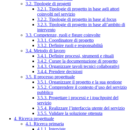
3.2. Tipologie di progetti
3.2.1. Tipologie di progetto in base agli attori
coinvolti nel servizio
3.2.2. Tipologie di progetto in base al focus
3.2.3. Tipologie di progetto in base all’ambito di
intervento
3.3. Competenze, ruoli e figure coinvolte
3.3.1. Coordinatore di progetto
3.3.2. Definire ruoli e responsabilità
3.4. Metodo di lavoro
3.4.1. Definire processi, strumenti e rituali
3.4.2. Curare la documentazione di progetto
3.4.3. Organizzare tavoli tecnici collaborativi
3.4.4. Prendere decisioni
3.5. Il processo progettuale
3.5.1. Organizzare il progetto e la sua gestione
3.5.2. Comprendere il contesto d’uso del servizio
pubblico
3.5.3. Progettare i processi e i
touchpoint
del
servizio
3.5.4. Realizzare l’interfaccia utente del servizio
3.5.5. Validare la soluzione ottenuta
4. Ricerca progettuale
4.1. Ricerca primaria
4.1.1. Interviste