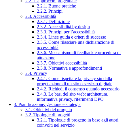
2.2. L’approccio progettuale
2.2.1. Buone pratiche
2.2.2. Principi
2.3. Accessibilità
2.3.1. Definizione
2.3.2. Accessibilità by design
2.3.3. Principi per l’accessibilità
2.3.4. Linee guida e criteri di successo
2.3.5. Come rilasciare una dichiarazione di
accessibilità
2.3.6. Meccanismo di feedback e procedura di
attuazione
2.3.7. Obiettivi accessibilità
2.3.8. Normativa e approfondimenti
2.4. Privacy
2.4.1. Come rispettare la privacy sin dalla
progettazione di un sito o servizio digitale
2.4.2. Richiedi il consenso quando necessario
2.4.3. Le basi del sito web: architettura,
informativa privacy, riferimenti DPO
3. Pianificazione, gestione e strategia
3.1. Obiettivi del progetto
3.2. Tipologie di progetti
3.2.1. Tipologie di progetto in base agli attori
coinvolti nel servizio