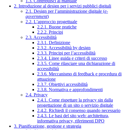
1.3. Contribuisci al manuale
2. Introduzione al design per i servizi pubblici digitali
2.1. Design per l’amministrazione digitale (
e-
government
)
2.2. L’approccio progettuale
2.2.1. Buone pratiche
2.2.2. Principi
2.3. Accessibilità
2.3.1. Definizione
2.3.2. Accessibilità by design
2.3.3. Principi per l’accessibilità
2.3.4. Linee guida e criteri di successo
2.3.5. Come rilasciare una dichiarazione di
accessibilità
2.3.6. Meccanismo di feedback e procedura di
attuazione
2.3.7. Obiettivi accessibilità
2.3.8. Normativa e approfondimenti
2.4. Privacy
2.4.1. Come rispettare la privacy sin dalla
progettazione di un sito o servizio digitale
2.4.2. Richiedi il consenso quando necessario
2.4.3. Le basi del sito web: architettura,
informativa privacy, riferimenti DPO
3. Pianificazione, gestione e strategia