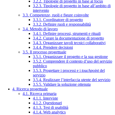
3.2.2. Tipologie di progetto in base al focus
3.2.3. Tipologie di progetto in base all’ambito di
intervento
3.3. Competenze, ruoli e figure coinvolte
3.3.1. Coordinatore di progetto
3.3.2. Definire ruoli e responsabilità
3.4. Metodo di lavoro
3.4.1. Definire processi, strumenti e rituali
3.4.2. Curare la documentazione di progetto
3.4.3. Organizzare tavoli tecnici collaborativi
3.4.4. Prendere decisioni
3.5. Il processo progettuale
3.5.1. Organizzare il progetto e la sua gestione
3.5.2. Comprendere il contesto d’uso del servizio
pubblico
3.5.3. Progettare i processi e i
touchpoint
del
servizio
3.5.4. Realizzare l’interfaccia utente del servizio
3.5.5. Validare la soluzione ottenuta
4. Ricerca progettuale
4.1. Ricerca primaria
4.1.1. Interviste
4.1.2. Questionari
4.1.3. Test di usabilità
4.1.4. Web analytics