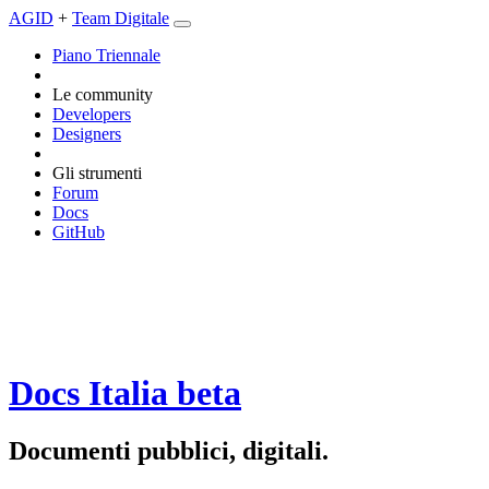
AGID
+
Team Digitale
Piano Triennale
Le community
Developers
Designers
Gli strumenti
Forum
Docs
GitHub
Docs Italia
beta
Documenti pubblici, digitali.