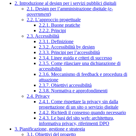
2. Introduzione al design per i servizi pubblici digitali
2.1. Design per l’amministrazione digitale (
e-
government
)
2.2. L’approccio progettuale
2.2.1. Buone pratiche
2.2.2. Principi
2.3. Accessibilità
2.3.1. Definizione
2.3.2. Accessibilità by design
2.3.3. Principi per l’accessibilità
2.3.4. Linee guida e criteri di successo
2.3.5. Come rilasciare una dichiarazione di
accessibilità
2.3.6. Meccanismo di feedback e procedura di
attuazione
2.3.7. Obiettivi accessibilità
2.3.8. Normativa e approfondimenti
2.4. Privacy
2.4.1. Come rispettare la privacy sin dalla
progettazione di un sito o servizio digitale
2.4.2. Richiedi il consenso quando necessario
2.4.3. Le basi del sito web: architettura,
informativa privacy, riferimenti DPO
3. Pianificazione, gestione e strategia
3.1. Obiettivi del progetto