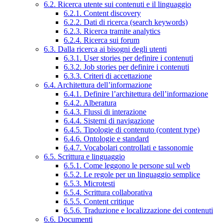
6.2. Ricerca utente sui contenuti e il linguaggio
6.2.1. Content discovery
6.2.2. Dati di ricerca (search keywords)
6.2.3. Ricerca tramite analytics
6.2.4. Ricerca sui forum
6.3. Dalla ricerca ai bisogni degli utenti
6.3.1. User stories per definire i contenuti
6.3.2. Job stories per definire i contenuti
6.3.3. Criteri di accettazione
6.4. Architettura dell’informazione
6.4.1. Definire l’architettura dell’informazione
6.4.2. Alberatura
6.4.3. Flussi di interazione
6.4.4. Sistemi di navigazione
6.4.5. Tipologie di contenuto (content type)
6.4.6. Ontologie e standard
6.4.7. Vocabolari controllati e tassonomie
6.5. Scrittura e linguaggio
6.5.1. Come leggono le persone sul web
6.5.2. Le regole per un linguaggio semplice
6.5.3. Microtesti
6.5.4. Scrittura collaborativa
6.5.5. Content critique
6.5.6. Traduzione e localizzazione dei contenuti
6.6. Documenti