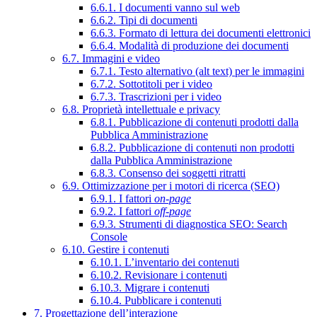
6.6.1. I documenti vanno sul web
6.6.2. Tipi di documenti
6.6.3. Formato di lettura dei documenti elettronici
6.6.4. Modalità di produzione dei documenti
6.7. Immagini e video
6.7.1. Testo alternativo (alt text) per le immagini
6.7.2. Sottotitoli per i video
6.7.3. Trascrizioni per i video
6.8. Proprietà intellettuale e privacy
6.8.1. Pubblicazione di contenuti prodotti dalla
Pubblica Amministrazione
6.8.2. Pubblicazione di contenuti non prodotti
dalla Pubblica Amministrazione
6.8.3. Consenso dei soggetti ritratti
6.9. Ottimizzazione per i motori di ricerca (SEO)
6.9.1. I fattori
on-page
6.9.2. I fattori
off-page
6.9.3. Strumenti di diagnostica SEO: Search
Console
6.10. Gestire i contenuti
6.10.1. L’inventario dei contenuti
6.10.2. Revisionare i contenuti
6.10.3. Migrare i contenuti
6.10.4. Pubblicare i contenuti
7. Progettazione dell’interazione