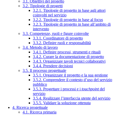
3.1. Obiettivi del progetto
3.2. Tipologie di progetti
3.2.1. Tipologie di progetto in base agli attori
coinvolti nel servizio
3.2.2. Tipologie di progetto in base al focus
3.2.3. Tipologie di progetto in base all’ambito di
intervento
3.3. Competenze, ruoli e figure coinvolte
3.3.1. Coordinatore di progetto
3.3.2. Definire ruoli e responsabilità
3.4. Metodo di lavoro
3.4.1. Definire processi, strumenti e rituali
3.4.2. Curare la documentazione di progetto
3.4.3. Organizzare tavoli tecnici collaborativi
3.4.4. Prendere decisioni
3.5. Il processo progettuale
3.5.1. Organizzare il progetto e la sua gestione
3.5.2. Comprendere il contesto d’uso del servizio
pubblico
3.5.3. Progettare i processi e i
touchpoint
del
servizio
3.5.4. Realizzare l’interfaccia utente del servizio
3.5.5. Validare la soluzione ottenuta
4. Ricerca progettuale
4.1. Ricerca primaria