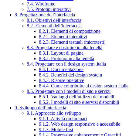
7.4. Wireframe
7.5. Prototipi interattivi
8. Progettazione dell’interfaccia
8.1. Obiettivi dell’interfaccia
8.2. Elementi dell’interfaccia
8.2.1. Elementi di composizione
8.2.2. Elementi interattivi
8.2.3. Elementi testuali (microtesti)
8.3. Progettare e costruire in alta fedeltà
8.3.1. Layout di pagina
8.3.2. Prototipi in alta fedeltà
8.4. Progettare con il design system .italia
8.4.1. Documentazione
8.4.2. Benefici del design system
8.4.3. Risorse operative
8.4.4. Come contribuire al design system .italia
8.5. Progettare con i modelli di sito e servizi
8.5.1. Vantaggi dell’utilizzo dei modelli
8.5.2. I modelli di sito e servizi disponibili
9. Sviluppo dell’interfaccia
9.1. Approccio allo sviluppo
9.1.1. Attività preliminari
9.1.2. Web design responsivo e accessibile
9.1.3. Mobile first
9.1.4. Progressive enhancement e Graceful