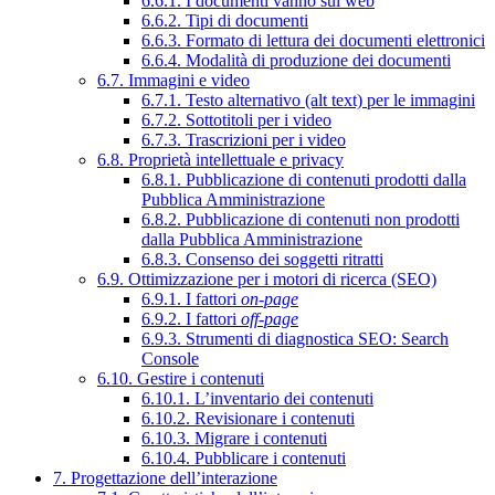
6.6.1. I documenti vanno sul web
6.6.2. Tipi di documenti
6.6.3. Formato di lettura dei documenti elettronici
6.6.4. Modalità di produzione dei documenti
6.7. Immagini e video
6.7.1. Testo alternativo (alt text) per le immagini
6.7.2. Sottotitoli per i video
6.7.3. Trascrizioni per i video
6.8. Proprietà intellettuale e privacy
6.8.1. Pubblicazione di contenuti prodotti dalla
Pubblica Amministrazione
6.8.2. Pubblicazione di contenuti non prodotti
dalla Pubblica Amministrazione
6.8.3. Consenso dei soggetti ritratti
6.9. Ottimizzazione per i motori di ricerca (SEO)
6.9.1. I fattori
on-page
6.9.2. I fattori
off-page
6.9.3. Strumenti di diagnostica SEO: Search
Console
6.10. Gestire i contenuti
6.10.1. L’inventario dei contenuti
6.10.2. Revisionare i contenuti
6.10.3. Migrare i contenuti
6.10.4. Pubblicare i contenuti
7. Progettazione dell’interazione