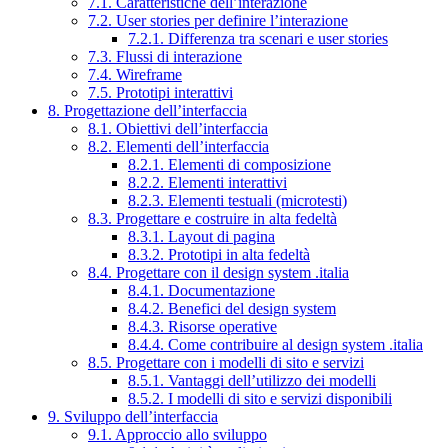
7.1. Caratteristiche dell’interazione
7.2. User stories per definire l’interazione
7.2.1. Differenza tra scenari e user stories
7.3. Flussi di interazione
7.4. Wireframe
7.5. Prototipi interattivi
8. Progettazione dell’interfaccia
8.1. Obiettivi dell’interfaccia
8.2. Elementi dell’interfaccia
8.2.1. Elementi di composizione
8.2.2. Elementi interattivi
8.2.3. Elementi testuali (microtesti)
8.3. Progettare e costruire in alta fedeltà
8.3.1. Layout di pagina
8.3.2. Prototipi in alta fedeltà
8.4. Progettare con il design system .italia
8.4.1. Documentazione
8.4.2. Benefici del design system
8.4.3. Risorse operative
8.4.4. Come contribuire al design system .italia
8.5. Progettare con i modelli di sito e servizi
8.5.1. Vantaggi dell’utilizzo dei modelli
8.5.2. I modelli di sito e servizi disponibili
9. Sviluppo dell’interfaccia
9.1. Approccio allo sviluppo