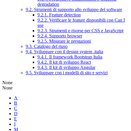
degradation
9.2. Strumenti di supporto allo sviluppo del software
9.2.1. Feature detection
9.2.2. Verificare le feature disponibili con Can I
use
9.2.3. Strumenti e risorse per CSS e JavaScript
9.2.4. Supporto browser
9.2.5. Misurare le prestazioni
9.3. Catalogo del riuso
9.4. Sviluppare con il design system .italia
9.4.1. Il framework Bootstrap Italia
9.4.2. Il kit di sviluppo React
9.4.3. Il kit di sviluppo Angular
9.5. Sviluppare con i modelli di sito e servizi
None
None
A
B
C
D
E
I
M