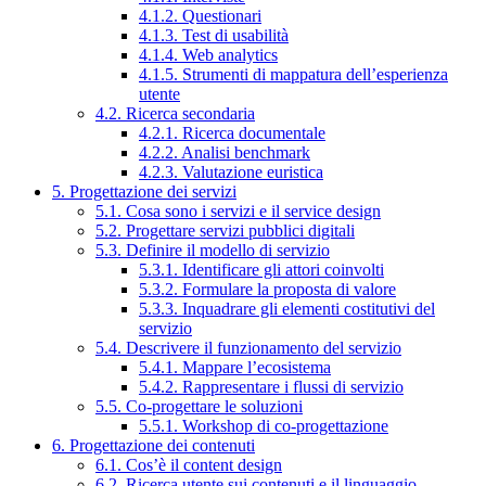
4.1.2. Questionari
4.1.3. Test di usabilità
4.1.4. Web analytics
4.1.5. Strumenti di mappatura dell’esperienza
utente
4.2. Ricerca secondaria
4.2.1. Ricerca documentale
4.2.2. Analisi benchmark
4.2.3. Valutazione euristica
5. Progettazione dei servizi
5.1. Cosa sono i servizi e il service design
5.2. Progettare servizi pubblici digitali
5.3. Definire il modello di servizio
5.3.1. Identificare gli attori coinvolti
5.3.2. Formulare la proposta di valore
5.3.3. Inquadrare gli elementi costitutivi del
servizio
5.4. Descrivere il funzionamento del servizio
5.4.1. Mappare l’ecosistema
5.4.2. Rappresentare i flussi di servizio
5.5. Co-progettare le soluzioni
5.5.1. Workshop di co-progettazione
6. Progettazione dei contenuti
6.1. Cos’è il content design
6.2. Ricerca utente sui contenuti e il linguaggio