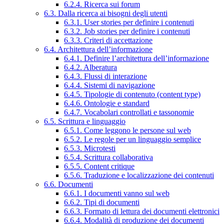
6.2.4. Ricerca sui forum
6.3. Dalla ricerca ai bisogni degli utenti
6.3.1. User stories per definire i contenuti
6.3.2. Job stories per definire i contenuti
6.3.3. Criteri di accettazione
6.4. Architettura dell’informazione
6.4.1. Definire l’architettura dell’informazione
6.4.2. Alberatura
6.4.3. Flussi di interazione
6.4.4. Sistemi di navigazione
6.4.5. Tipologie di contenuto (content type)
6.4.6. Ontologie e standard
6.4.7. Vocabolari controllati e tassonomie
6.5. Scrittura e linguaggio
6.5.1. Come leggono le persone sul web
6.5.2. Le regole per un linguaggio semplice
6.5.3. Microtesti
6.5.4. Scrittura collaborativa
6.5.5. Content critique
6.5.6. Traduzione e localizzazione dei contenuti
6.6. Documenti
6.6.1. I documenti vanno sul web
6.6.2. Tipi di documenti
6.6.3. Formato di lettura dei documenti elettronici
6.6.4. Modalità di produzione dei documenti