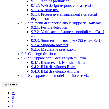
9.1.1. Attività preliminari
9.1.2. Web design responsivo e accessibile
9.1.3. Mobile first
9.1.4. Progressive enhancement e Graceful
degradation
9.2. Strumenti di supporto allo sviluppo del software
9.2.1. Feature detection
9.2.2. Verificare le feature disponibili con Can I
use
9.2.3. Strumenti e risorse per CSS e JavaScript
9.2.4. Supporto browser
9.2.5. Misurare le prestazioni
9.3. Catalogo del riuso
9.4. Sviluppare con il design system .italia
9.4.1. Il framework Bootstrap Italia
9.4.2. Il kit di sviluppo React
9.4.3. Il kit di sviluppo Angular
9.5. Sviluppare con i modelli di sito e servizi
glossario
A
B
C
D