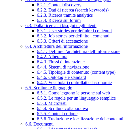
6.2.1. Content discovery
6.2.2. Dati di ricerca (search keywords)
6.2.3. Ricerca tramite analytics
6.2.4. Ricerca sui forum
6.3. Dalla ricerca ai bisogni degli utenti
6.3.1. User stories per definire i contenuti
6.3.2. Job stories per definire i contenuti
6.3.3. Criteri di accettazione
6.4. Architettura dell’informazione
6.4.1. Definire l’architettura dell’informazione
6.4.2. Alberatura
6.4.3. Flussi di interazione
6.4.4. Sistemi di navigazione
6.4.5. Tipologie di contenuto (content type)
6.4.6. Ontologie e standard
6.4.7. Vocabolari controllati e tassonomie
6.5. Scrittura e linguaggio
6.5.1. Come leggono le persone sul web
6.5.2. Le regole per un linguaggio semplice
6.5.3. Microtesti
6.5.4. Scrittura collaborativa
6.5.5. Content critique
6.5.6. Traduzione e localizzazione dei contenuti
6.6. Documenti