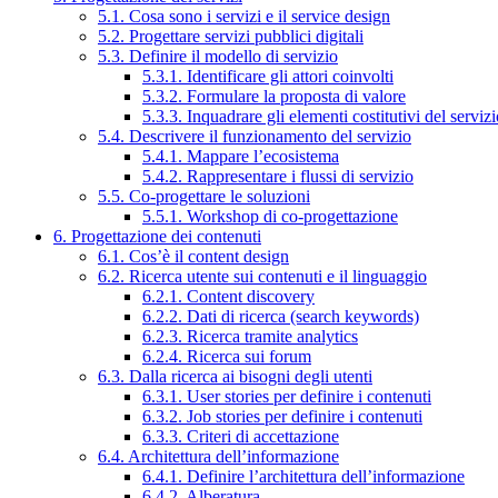
5.1. Cosa sono i servizi e il service design
5.2. Progettare servizi pubblici digitali
5.3. Definire il modello di servizio
5.3.1. Identificare gli attori coinvolti
5.3.2. Formulare la proposta di valore
5.3.3. Inquadrare gli elementi costitutivi del serviz
5.4. Descrivere il funzionamento del servizio
5.4.1. Mappare l’ecosistema
5.4.2. Rappresentare i flussi di servizio
5.5. Co-progettare le soluzioni
5.5.1. Workshop di co-progettazione
6. Progettazione dei contenuti
6.1. Cos’è il content design
6.2. Ricerca utente sui contenuti e il linguaggio
6.2.1. Content discovery
6.2.2. Dati di ricerca (search keywords)
6.2.3. Ricerca tramite analytics
6.2.4. Ricerca sui forum
6.3. Dalla ricerca ai bisogni degli utenti
6.3.1. User stories per definire i contenuti
6.3.2. Job stories per definire i contenuti
6.3.3. Criteri di accettazione
6.4. Architettura dell’informazione
6.4.1. Definire l’architettura dell’informazione
6.4.2. Alberatura