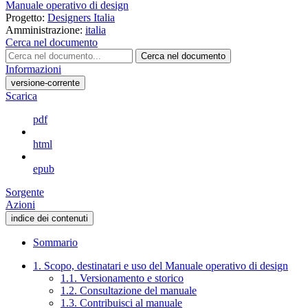
Manuale operativo di design
Progetto:
Designers Italia
Amministrazione:
italia
Cerca nel documento
Cerca nel documento
Informazioni
versione-corrente
Scarica
pdf
html
epub
Sorgente
Azioni
indice dei contenuti
Sommario
1. Scopo, destinatari e uso del Manuale operativo di design
1.1. Versionamento e storico
1.2. Consultazione del manuale
1.3. Contribuisci al manuale