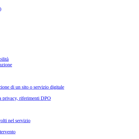
)
ilità
azione
ione di un sito o servizio digitale
va privacy, riferimenti DPO
olti nel servizio
ntervento