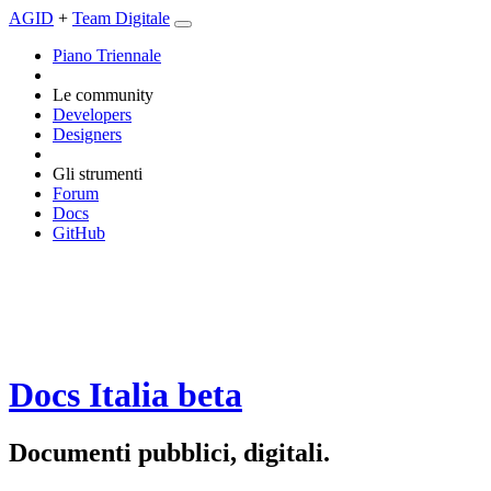
AGID
+
Team Digitale
Piano Triennale
Le community
Developers
Designers
Gli strumenti
Forum
Docs
GitHub
Docs Italia
beta
Documenti pubblici, digitali.