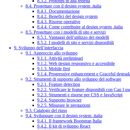
8.3.2. Prototipi in alta fedeltà
8.4. Progettare con il design system .italia
8.4.1. Documentazione
8.4.2. Benefici del design system
8.4.3. Risorse operative
8.4.4. Come contribuire al design system .italia
8.5. Progettare con i modelli di sito e servizi
8.5.1. Vantaggi dell’utilizzo dei modelli
8.5.2. I modelli di sito e servizi disponibili
9. Sviluppo dell’interfaccia
9.1. Approccio allo sviluppo
9.1.1. Attività preliminari
9.1.2. Web design responsivo e accessibile
9.1.3. Mobile first
9.1.4. Progressive enhancement e Graceful degrad
9.2. Strumenti di supporto allo sviluppo del software
9.2.1. Feature detection
9.2.2. Verificare le feature disponibili con Can I us
9.2.3. Strumenti e risorse per CSS e JavaScript
9.2.4. Supporto browser
9.2.5. Misurare le prestazioni
9.3. Catalogo del riuso
9.4. Sviluppare con il design system .italia
9.4.1. Il framework Bootstrap Italia
9.4.2. Il kit di sviluppo React