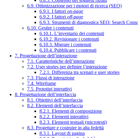
6.8.3. Consenso dei soggetti ritratti
6.9. Ottimizzazione per i motori di ricerca (SEO)
6.9.1. I fattori
on-page
6.9.2. I fattori
off-page
6.9.3. Strumenti di diagnostica SEO: Search Cons
6.10. Gestire i contenuti
6.10.1. L’inventario dei contenuti
6.10.2. Revisionare i contenuti
6.10.3. Migrare i contenuti
6.10.4. Pubblicare i contenuti
7. Progettazione dell’interazione
7.1. Caratteristiche dell’interazione
7.2. User stories per definire l’interazione
7.2.1. Differenza tra scenari e user stories
7.3. Flussi di interazione
7.4. Wireframe
7.5. Prototipi interattivi
8. Progettazione dell’interfaccia
8.1. Obiettivi dell’interfaccia
8.2. Elementi dell’interfaccia
8.2.1. Elementi di composizione
8.2.2. Elementi interattivi
8.2.3. Elementi testuali (microtesti)
8.3. Progettare e costruire in alta fedeltà
8.3.1. Layout di pagina