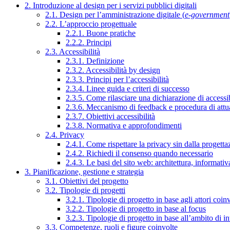
2. Introduzione al design per i servizi pubblici digitali
2.1. Design per l’amministrazione digitale (
e-government
2.2. L’approccio progettuale
2.2.1. Buone pratiche
2.2.2. Principi
2.3. Accessibilità
2.3.1. Definizione
2.3.2. Accessibilità by design
2.3.3. Principi per l’accessibilità
2.3.4. Linee guida e criteri di successo
2.3.5. Come rilasciare una dichiarazione di accessib
2.3.6. Meccanismo di feedback e procedura di attu
2.3.7. Obiettivi accessibilità
2.3.8. Normativa e approfondimenti
2.4. Privacy
2.4.1. Come rispettare la privacy sin dalla progettaz
2.4.2. Richiedi il consenso quando necessario
2.4.3. Le basi del sito web: architettura, informati
3. Pianificazione, gestione e strategia
3.1. Obiettivi del progetto
3.2. Tipologie di progetti
3.2.1. Tipologie di progetto in base agli attori coinv
3.2.2. Tipologie di progetto in base al focus
3.2.3. Tipologie di progetto in base all’ambito di i
3.3. Competenze, ruoli e figure coinvolte