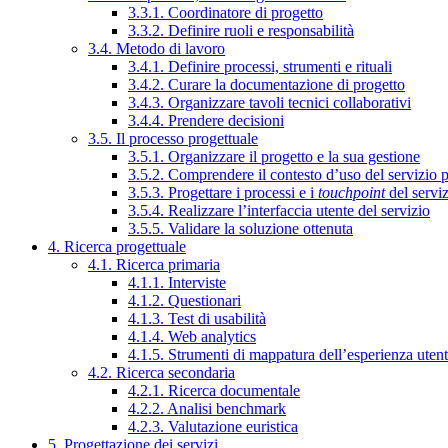
3.3.1. Coordinatore di progetto
3.3.2. Definire ruoli e responsabilità
3.4. Metodo di lavoro
3.4.1. Definire processi, strumenti e rituali
3.4.2. Curare la documentazione di progetto
3.4.3. Organizzare tavoli tecnici collaborativi
3.4.4. Prendere decisioni
3.5. Il processo progettuale
3.5.1. Organizzare il progetto e la sua gestione
3.5.2. Comprendere il contesto d’uso del servizio 
3.5.3. Progettare i processi e i
touchpoint
del servi
3.5.4. Realizzare l’interfaccia utente del servizio
3.5.5. Validare la soluzione ottenuta
4. Ricerca progettuale
4.1. Ricerca primaria
4.1.1. Interviste
4.1.2. Questionari
4.1.3. Test di usabilità
4.1.4. Web analytics
4.1.5. Strumenti di mappatura dell’esperienza uten
4.2. Ricerca secondaria
4.2.1. Ricerca documentale
4.2.2. Analisi benchmark
4.2.3. Valutazione euristica
5. Progettazione dei servizi