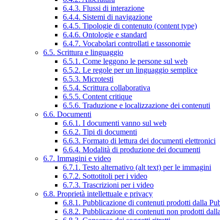
6.4.3. Flussi di interazione
6.4.4. Sistemi di navigazione
6.4.5. Tipologie di contenuto (content type)
6.4.6. Ontologie e standard
6.4.7. Vocabolari controllati e tassonomie
6.5. Scrittura e linguaggio
6.5.1. Come leggono le persone sul web
6.5.2. Le regole per un linguaggio semplice
6.5.3. Microtesti
6.5.4. Scrittura collaborativa
6.5.5. Content critique
6.5.6. Traduzione e localizzazione dei contenuti
6.6. Documenti
6.6.1. I documenti vanno sul web
6.6.2. Tipi di documenti
6.6.3. Formato di lettura dei documenti elettronici
6.6.4. Modalità di produzione dei documenti
6.7. Immagini e video
6.7.1. Testo alternativo (alt text) per le immagini
6.7.2. Sottotitoli per i video
6.7.3. Trascrizioni per i video
6.8. Proprietà intellettuale e privacy
6.8.1. Pubblicazione di contenuti prodotti dalla P
6.8.2. Pubblicazione di contenuti non prodotti dal