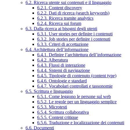
6.2. Ricerca utente sui contenuti e il linguaggio
6.2.1. Content discovery
6.2.2. Dati di ricerca (search keywords)
6.2.3. Ricerca tramite analytics
6.2.4. Ricerca sui forum
6.3. Dalla ricerca ai bisogni degli utenti
6.3.1. User stories per definire i contenuti
6.3.2. Job stories per definire i contenuti
6.3.3. Criteri di accettazione
6.4. Architettura dell’informazione
6.4.1. Definire l’architettura dell’informazione
6.4.2. Alberatura
6.4.3. Flussi di interazione
6.4.4. Sistemi di navigazione
6.4.5. Tipologie di contenuto (content type)
6.4.6. Ontologie e standard
6.4.7. Vocabolari controllati e tassonomie
6.5. Scrittura e linguaggio
6.5.1. Come leggono le persone sul web
6.5.2. Le regole per un linguaggio semplice
6.5.3. Microtesti
6.5.4. Scrittura collaborativa
6.5.5. Content critique
6.5.6. Traduzione e localizzazione dei contenuti
6.6. Documenti