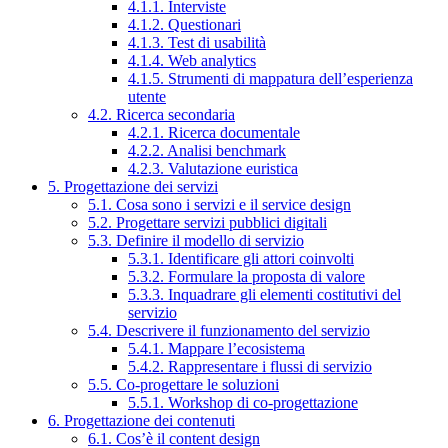
4.1.1. Interviste
4.1.2. Questionari
4.1.3. Test di usabilità
4.1.4. Web analytics
4.1.5. Strumenti di mappatura dell’esperienza
utente
4.2. Ricerca secondaria
4.2.1. Ricerca documentale
4.2.2. Analisi benchmark
4.2.3. Valutazione euristica
5. Progettazione dei servizi
5.1. Cosa sono i servizi e il service design
5.2. Progettare servizi pubblici digitali
5.3. Definire il modello di servizio
5.3.1. Identificare gli attori coinvolti
5.3.2. Formulare la proposta di valore
5.3.3. Inquadrare gli elementi costitutivi del
servizio
5.4. Descrivere il funzionamento del servizio
5.4.1. Mappare l’ecosistema
5.4.2. Rappresentare i flussi di servizio
5.5. Co-progettare le soluzioni
5.5.1. Workshop di co-progettazione
6. Progettazione dei contenuti
6.1. Cos’è il content design