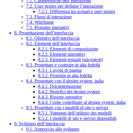
7.1. Caratteristiche dell’interazione
7.2. User stories per definire l’interazione
7.2.1. Differenza tra scenari e user stories
7.3. Flussi di interazione
7.4. Wireframe
7.5. Prototipi interattivi
8. Progettazione dell’interfaccia
8.1. Obiettivi dell’interfaccia
8.2. Elementi dell’interfaccia
8.2.1. Elementi di composizione
8.2.2. Elementi interattivi
8.2.3. Elementi testuali (microtesti)
8.3. Progettare e costruire in alta fedeltà
8.3.1. Layout di pagina
8.3.2. Prototipi in alta fedeltà
8.4. Progettare con il design system .italia
8.4.1. Documentazione
8.4.2. Benefici del design system
8.4.3. Risorse operative
8.4.4. Come contribuire al design system .italia
8.5. Progettare con i modelli di sito e servizi
8.5.1. Vantaggi dell’utilizzo dei modelli
8.5.2. I modelli di sito e servizi disponibili
9. Sviluppo dell’interfaccia
9.1. Approccio allo sviluppo