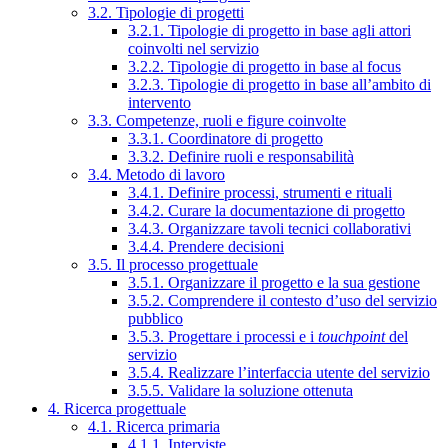
3.2. Tipologie di progetti
3.2.1. Tipologie di progetto in base agli attori
coinvolti nel servizio
3.2.2. Tipologie di progetto in base al focus
3.2.3. Tipologie di progetto in base all’ambito di
intervento
3.3. Competenze, ruoli e figure coinvolte
3.3.1. Coordinatore di progetto
3.3.2. Definire ruoli e responsabilità
3.4. Metodo di lavoro
3.4.1. Definire processi, strumenti e rituali
3.4.2. Curare la documentazione di progetto
3.4.3. Organizzare tavoli tecnici collaborativi
3.4.4. Prendere decisioni
3.5. Il processo progettuale
3.5.1. Organizzare il progetto e la sua gestione
3.5.2. Comprendere il contesto d’uso del servizio
pubblico
3.5.3. Progettare i processi e i
touchpoint
del
servizio
3.5.4. Realizzare l’interfaccia utente del servizio
3.5.5. Validare la soluzione ottenuta
4. Ricerca progettuale
4.1. Ricerca primaria
4.1.1. Interviste