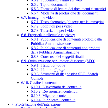
6.6.1. I documenti vanno sul web
6.6.2. Tipi di documenti
6.6.3. Formato di lettura dei documenti elettronici
6.6.4. Modalità di produzione dei documenti
6.7. Immagini e video
6.7.1. Testo alternativo (alt text) per le immagini
6.7.2. Sottotitoli per i video
6.7.3. Trascrizioni per i video
6.8. Proprietà intellettuale e privacy
6.8.1. Pubblicazione di contenuti prodotti dalla
Pubblica Amministrazione
6.8.2. Pubblicazione di contenuti non prodotti
dalla Pubblica Amministrazione
6.8.3. Consenso dei soggetti ritratti
6.9. Ottimizzazione per i motori di ricerca (SEO)
6.9.1. I fattori
on-page
6.9.2. I fattori
off-page
6.9.3. Strumenti di diagnostica SEO: Search
Console
6.10. Gestire i contenuti
6.10.1. L’inventario dei contenuti
6.10.2. Revisionare i contenuti
6.10.3. Migrare i contenuti
6.10.4. Pubblicare i contenuti
7. Progettazione dell’interazione