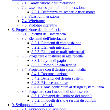
7.1. Caratteristiche dell’interazione
7.2. User stories per definire l’interazione
7.2.1. Differenza tra scenari e user stories
7.3. Flussi di interazione
7.4. Wireframe
7.5. Prototipi interattivi
8. Progettazione dell’interfaccia
8.1. Obiettivi dell’interfaccia
8.2. Elementi dell’interfaccia
8.2.1. Elementi di composizione
8.2.2. Elementi interattivi
8.2.3. Elementi testuali (microtesti)
8.3. Progettare e costruire in alta fedeltà
8.3.1. Layout di pagina
8.3.2. Prototipi in alta fedeltà
8.4. Progettare con il design system .italia
8.4.1. Documentazione
8.4.2. Benefici del design system
8.4.3. Risorse operative
8.4.4. Come contribuire al design system .italia
8.5. Progettare con i modelli di sito e servizi
8.5.1. Vantaggi dell’utilizzo dei modelli
8.5.2. I modelli di sito e servizi disponibili
9. Sviluppo dell’interfaccia
9.1. Approccio allo sviluppo