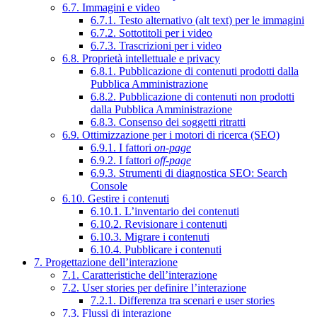
6.7. Immagini e video
6.7.1. Testo alternativo (alt text) per le immagini
6.7.2. Sottotitoli per i video
6.7.3. Trascrizioni per i video
6.8. Proprietà intellettuale e privacy
6.8.1. Pubblicazione di contenuti prodotti dalla
Pubblica Amministrazione
6.8.2. Pubblicazione di contenuti non prodotti
dalla Pubblica Amministrazione
6.8.3. Consenso dei soggetti ritratti
6.9. Ottimizzazione per i motori di ricerca (SEO)
6.9.1. I fattori
on-page
6.9.2. I fattori
off-page
6.9.3. Strumenti di diagnostica SEO: Search
Console
6.10. Gestire i contenuti
6.10.1. L’inventario dei contenuti
6.10.2. Revisionare i contenuti
6.10.3. Migrare i contenuti
6.10.4. Pubblicare i contenuti
7. Progettazione dell’interazione
7.1. Caratteristiche dell’interazione
7.2. User stories per definire l’interazione
7.2.1. Differenza tra scenari e user stories
7.3. Flussi di interazione