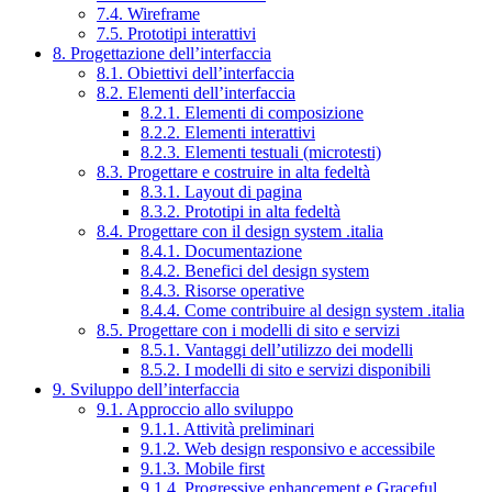
7.4. Wireframe
7.5. Prototipi interattivi
8. Progettazione dell’interfaccia
8.1. Obiettivi dell’interfaccia
8.2. Elementi dell’interfaccia
8.2.1. Elementi di composizione
8.2.2. Elementi interattivi
8.2.3. Elementi testuali (microtesti)
8.3. Progettare e costruire in alta fedeltà
8.3.1. Layout di pagina
8.3.2. Prototipi in alta fedeltà
8.4. Progettare con il design system .italia
8.4.1. Documentazione
8.4.2. Benefici del design system
8.4.3. Risorse operative
8.4.4. Come contribuire al design system .italia
8.5. Progettare con i modelli di sito e servizi
8.5.1. Vantaggi dell’utilizzo dei modelli
8.5.2. I modelli di sito e servizi disponibili
9. Sviluppo dell’interfaccia
9.1. Approccio allo sviluppo
9.1.1. Attività preliminari
9.1.2. Web design responsivo e accessibile
9.1.3. Mobile first
9.1.4. Progressive enhancement e Graceful