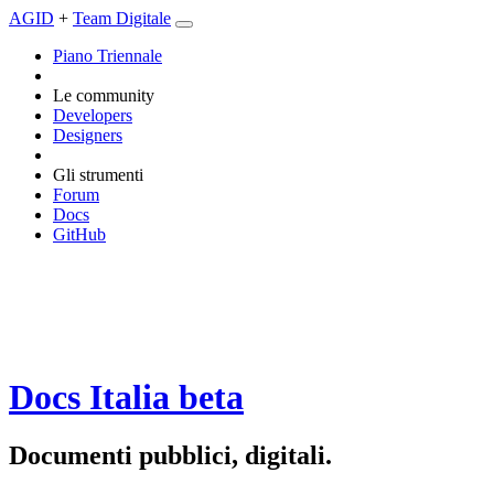
AGID
+
Team Digitale
Piano Triennale
Le community
Developers
Designers
Gli strumenti
Forum
Docs
GitHub
Docs Italia
beta
Documenti pubblici, digitali.