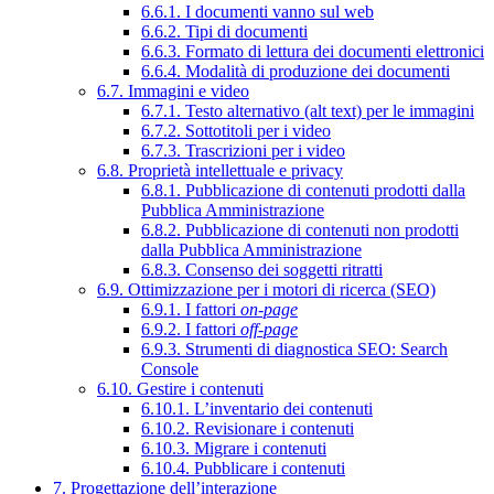
6.6.1. I documenti vanno sul web
6.6.2. Tipi di documenti
6.6.3. Formato di lettura dei documenti elettronici
6.6.4. Modalità di produzione dei documenti
6.7. Immagini e video
6.7.1. Testo alternativo (alt text) per le immagini
6.7.2. Sottotitoli per i video
6.7.3. Trascrizioni per i video
6.8. Proprietà intellettuale e privacy
6.8.1. Pubblicazione di contenuti prodotti dalla
Pubblica Amministrazione
6.8.2. Pubblicazione di contenuti non prodotti
dalla Pubblica Amministrazione
6.8.3. Consenso dei soggetti ritratti
6.9. Ottimizzazione per i motori di ricerca (SEO)
6.9.1. I fattori
on-page
6.9.2. I fattori
off-page
6.9.3. Strumenti di diagnostica SEO: Search
Console
6.10. Gestire i contenuti
6.10.1. L’inventario dei contenuti
6.10.2. Revisionare i contenuti
6.10.3. Migrare i contenuti
6.10.4. Pubblicare i contenuti
7. Progettazione dell’interazione