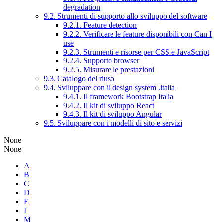
degradation
9.2. Strumenti di supporto allo sviluppo del software
9.2.1. Feature detection
9.2.2. Verificare le feature disponibili con Can I
use
9.2.3. Strumenti e risorse per CSS e JavaScript
9.2.4. Supporto browser
9.2.5. Misurare le prestazioni
9.3. Catalogo del riuso
9.4. Sviluppare con il design system .italia
9.4.1. Il framework Bootstrap Italia
9.4.2. Il kit di sviluppo React
9.4.3. Il kit di sviluppo Angular
9.5. Sviluppare con i modelli di sito e servizi
None
None
A
B
C
D
E
I
M