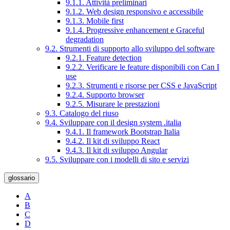
9.1.1. Attività preliminari
9.1.2. Web design responsivo e accessibile
9.1.3. Mobile first
9.1.4. Progressive enhancement e Graceful
degradation
9.2. Strumenti di supporto allo sviluppo del software
9.2.1. Feature detection
9.2.2. Verificare le feature disponibili con Can I
use
9.2.3. Strumenti e risorse per CSS e JavaScript
9.2.4. Supporto browser
9.2.5. Misurare le prestazioni
9.3. Catalogo del riuso
9.4. Sviluppare con il design system .italia
9.4.1. Il framework Bootstrap Italia
9.4.2. Il kit di sviluppo React
9.4.3. Il kit di sviluppo Angular
9.5. Sviluppare con i modelli di sito e servizi
glossario
A
B
C
D