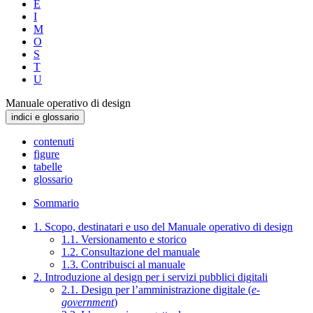
E
I
M
O
S
T
U
Manuale operativo di design
indici e glossario
contenuti
figure
tabelle
glossario
Sommario
1. Scopo, destinatari e uso del Manuale operativo di design
1.1. Versionamento e storico
1.2. Consultazione del manuale
1.3. Contribuisci al manuale
2. Introduzione al design per i servizi pubblici digitali
2.1. Design per l’amministrazione digitale (
e-
government
)