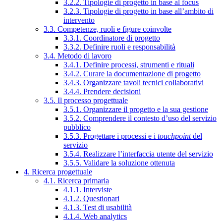
3.2.2. Tipologie di progetto in base al focus
3.2.3. Tipologie di progetto in base all’ambito di
intervento
3.3. Competenze, ruoli e figure coinvolte
3.3.1. Coordinatore di progetto
3.3.2. Definire ruoli e responsabilità
3.4. Metodo di lavoro
3.4.1. Definire processi, strumenti e rituali
3.4.2. Curare la documentazione di progetto
3.4.3. Organizzare tavoli tecnici collaborativi
3.4.4. Prendere decisioni
3.5. Il processo progettuale
3.5.1. Organizzare il progetto e la sua gestione
3.5.2. Comprendere il contesto d’uso del servizio
pubblico
3.5.3. Progettare i processi e i
touchpoint
del
servizio
3.5.4. Realizzare l’interfaccia utente del servizio
3.5.5. Validare la soluzione ottenuta
4. Ricerca progettuale
4.1. Ricerca primaria
4.1.1. Interviste
4.1.2. Questionari
4.1.3. Test di usabilità
4.1.4. Web analytics