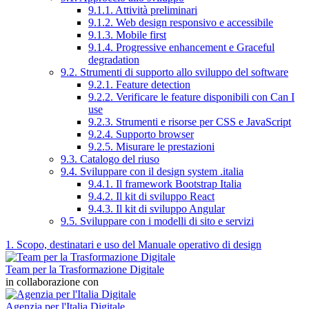
9.1.1. Attività preliminari
9.1.2. Web design responsivo e accessibile
9.1.3. Mobile first
9.1.4. Progressive enhancement e Graceful
degradation
9.2. Strumenti di supporto allo sviluppo del software
9.2.1. Feature detection
9.2.2. Verificare le feature disponibili con Can I
use
9.2.3. Strumenti e risorse per CSS e JavaScript
9.2.4. Supporto browser
9.2.5. Misurare le prestazioni
9.3. Catalogo del riuso
9.4. Sviluppare con il design system .italia
9.4.1. Il framework Bootstrap Italia
9.4.2. Il kit di sviluppo React
9.4.3. Il kit di sviluppo Angular
9.5. Sviluppare con i modelli di sito e servizi
1. Scopo, destinatari e uso del Manuale operativo di design
Team per la Trasformazione Digitale
in collaborazione con
Agenzia per l'Italia Digitale