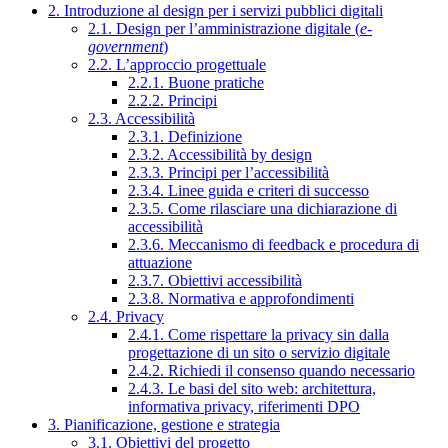
2. Introduzione al design per i servizi pubblici digitali
2.1. Design per l’amministrazione digitale (
e-
government
)
2.2. L’approccio progettuale
2.2.1. Buone pratiche
2.2.2. Principi
2.3. Accessibilità
2.3.1. Definizione
2.3.2. Accessibilità by design
2.3.3. Principi per l’accessibilità
2.3.4. Linee guida e criteri di successo
2.3.5. Come rilasciare una dichiarazione di
accessibilità
2.3.6. Meccanismo di feedback e procedura di
attuazione
2.3.7. Obiettivi accessibilità
2.3.8. Normativa e approfondimenti
2.4. Privacy
2.4.1. Come rispettare la privacy sin dalla
progettazione di un sito o servizio digitale
2.4.2. Richiedi il consenso quando necessario
2.4.3. Le basi del sito web: architettura,
informativa privacy, riferimenti DPO
3. Pianificazione, gestione e strategia
3.1. Obiettivi del progetto