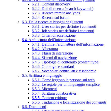
6.2.1. Content discovery
6.2.2. Dati di ricerca (search keywords)
6.2.3. Ricerca tramite analytics
6.2.4. Ricerca sui forum
6.3. Dalla ricerca ai bisogni degli utenti
6.3.1. User stories per definire i contenuti
6.3.2. Job stories per definire i contenuti
6.3.3. Criteri di accettazione
6.4. Architettura dell’informazione
6.4.1. Definire l’architettura dell’informazione
6.4.2. Alberatura
6.4.3. Flussi di interazione
6.4.4. Sistemi di navigazione
6.4.5. Tipologie di contenuto (content type)
6.4.6. Ontologie e standard
6.4.7. Vocabolari controllati e tassonomie
6.5. Scrittura e linguaggio
6.5.1. Come leggono le persone sul web
6.5.2. Le regole per un linguaggio semplice
6.5.3. Microtesti
6.5.4. Scrittura collaborativa
6.5.5. Content critique
6.5.6. Traduzione e localizzazione dei contenuti
6.6. Documenti