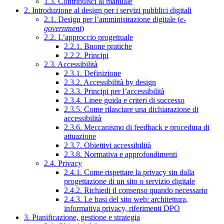
1.3. Contribuisci al manuale
2. Introduzione al design per i servizi pubblici digitali
2.1. Design per l’amministrazione digitale (
e-
government
)
2.2. L’approccio progettuale
2.2.1. Buone pratiche
2.2.2. Principi
2.3. Accessibilità
2.3.1. Definizione
2.3.2. Accessibilità by design
2.3.3. Principi per l’accessibilità
2.3.4. Linee guida e criteri di successo
2.3.5. Come rilasciare una dichiarazione di
accessibilità
2.3.6. Meccanismo di feedback e procedura di
attuazione
2.3.7. Obiettivi accessibilità
2.3.8. Normativa e approfondimenti
2.4. Privacy
2.4.1. Come rispettare la privacy sin dalla
progettazione di un sito o servizio digitale
2.4.2. Richiedi il consenso quando necessario
2.4.3. Le basi del sito web: architettura,
informativa privacy, riferimenti DPO
3. Pianificazione, gestione e strategia