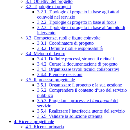
3.1. Obiettivi del progetto
3.2. Tipologie di progetti
3.2.1. Tipologie di progetto in base agli attori
coinvolti nel servizio
3.2.2. Tipologie di progetto in base al focus
3.2.3. Tipologie di progetto in base all’ambito di
intervento
3.3. Competenze, ruoli e figure coinvolte
3.3.1. Coordinatore di progetto
3.3.2. Definire ruoli e responsabilità
3.4. Metodo di lavoro
3.4.1. Definire processi, strumenti e rituali
3.4.2. Curare la documentazione di progetto
3.4.3. Organizzare tavoli tecnici collaborativi
3.4.4. Prendere decisioni
3.5. Il processo progettuale
3.5.1. Organizzare il progetto e la sua gestione
3.5.2. Comprendere il contesto d’uso del servizio
pubblico
3.5.3. Progettare i processi e i
touchpoint
del
servizio
3.5.4. Realizzare l’interfaccia utente del servizio
3.5.5. Validare la soluzione ottenuta
4. Ricerca progettuale
4.1. Ricerca primaria