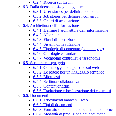
6.2.4. Ricerca sui forum
6.3. Dalla ricerca ai bisogni degli utenti
6.3.1. User stories per definire i contenuti
6.3.2. Job stories per definire i contenuti
6.3.3. Criteri di accettazione
6.4. Architettura dell’informazione
6.4.1. Definire l’architettura dell’informazione
6.4.2. Alberatura
6.4.3. Flussi di interazione
6.4.4. Sistemi di navigazione
6.4.5. Tipologie di contenuto (content type)
6.4.6. Ontologie e standard
6.4.7. Vocabolari controllati e tassonomie
6.5. Scrittura e linguaggio
6.5.1. Come leggono le persone sul web
6.5.2. Le regole per un linguaggio semplice
6.5.3. Microtesti
6.5.4. Scrittura collaborativa
6.5.5. Content critique
6.5.6. Traduzione e localizzazione dei contenuti
6.6. Documenti
6.6.1. I documenti vanno sul web
6.6.2. Tipi di documenti
6.6.3. Formato di lettura dei documenti elettronici
6.6.4. Modalità di produzione dei documenti