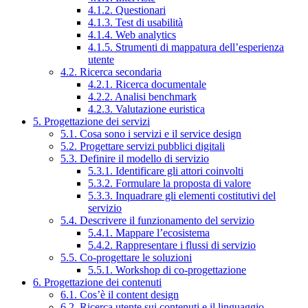
4.1.2. Questionari
4.1.3. Test di usabilità
4.1.4. Web analytics
4.1.5. Strumenti di mappatura dell’esperienza
utente
4.2. Ricerca secondaria
4.2.1. Ricerca documentale
4.2.2. Analisi benchmark
4.2.3. Valutazione euristica
5. Progettazione dei servizi
5.1. Cosa sono i servizi e il service design
5.2. Progettare servizi pubblici digitali
5.3. Definire il modello di servizio
5.3.1. Identificare gli attori coinvolti
5.3.2. Formulare la proposta di valore
5.3.3. Inquadrare gli elementi costitutivi del
servizio
5.4. Descrivere il funzionamento del servizio
5.4.1. Mappare l’ecosistema
5.4.2. Rappresentare i flussi di servizio
5.5. Co-progettare le soluzioni
5.5.1. Workshop di co-progettazione
6. Progettazione dei contenuti
6.1. Cos’è il content design
6.2. Ricerca utente sui contenuti e il linguaggio