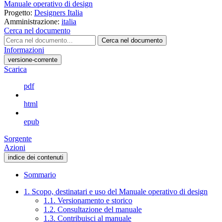
Manuale operativo di design
Progetto:
Designers Italia
Amministrazione:
italia
Cerca nel documento
Cerca nel documento
Informazioni
versione-corrente
Scarica
pdf
html
epub
Sorgente
Azioni
indice dei contenuti
Sommario
1. Scopo, destinatari e uso del Manuale operativo di design
1.1. Versionamento e storico
1.2. Consultazione del manuale
1.3. Contribuisci al manuale