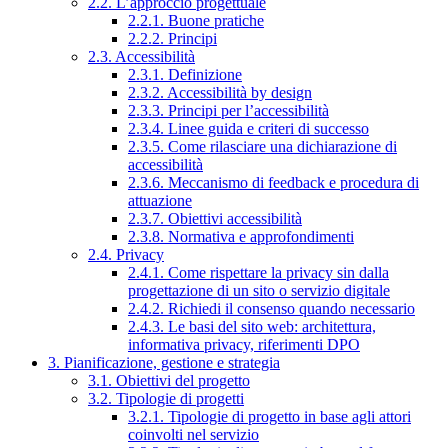
2.2. L’approccio progettuale
2.2.1. Buone pratiche
2.2.2. Principi
2.3. Accessibilità
2.3.1. Definizione
2.3.2. Accessibilità by design
2.3.3. Principi per l’accessibilità
2.3.4. Linee guida e criteri di successo
2.3.5. Come rilasciare una dichiarazione di
accessibilità
2.3.6. Meccanismo di feedback e procedura di
attuazione
2.3.7. Obiettivi accessibilità
2.3.8. Normativa e approfondimenti
2.4. Privacy
2.4.1. Come rispettare la privacy sin dalla
progettazione di un sito o servizio digitale
2.4.2. Richiedi il consenso quando necessario
2.4.3. Le basi del sito web: architettura,
informativa privacy, riferimenti DPO
3. Pianificazione, gestione e strategia
3.1. Obiettivi del progetto
3.2. Tipologie di progetti
3.2.1. Tipologie di progetto in base agli attori
coinvolti nel servizio