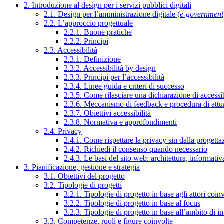
2. Introduzione al design per i servizi pubblici digitali
2.1. Design per l’amministrazione digitale (
e-government
2.2. L’approccio progettuale
2.2.1. Buone pratiche
2.2.2. Principi
2.3. Accessibilità
2.3.1. Definizione
2.3.2. Accessibilità by design
2.3.3. Principi per l’accessibilità
2.3.4. Linee guida e criteri di successo
2.3.5. Come rilasciare una dichiarazione di accessib
2.3.6. Meccanismo di feedback e procedura di attu
2.3.7. Obiettivi accessibilità
2.3.8. Normativa e approfondimenti
2.4. Privacy
2.4.1. Come rispettare la privacy sin dalla progettaz
2.4.2. Richiedi il consenso quando necessario
2.4.3. Le basi del sito web: architettura, informati
3. Pianificazione, gestione e strategia
3.1. Obiettivi del progetto
3.2. Tipologie di progetti
3.2.1. Tipologie di progetto in base agli attori coinv
3.2.2. Tipologie di progetto in base al focus
3.2.3. Tipologie di progetto in base all’ambito di i
3.3. Competenze, ruoli e figure coinvolte