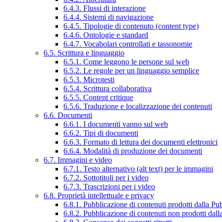
6.4.3. Flussi di interazione
6.4.4. Sistemi di navigazione
6.4.5. Tipologie di contenuto (content type)
6.4.6. Ontologie e standard
6.4.7. Vocabolari controllati e tassonomie
6.5. Scrittura e linguaggio
6.5.1. Come leggono le persone sul web
6.5.2. Le regole per un linguaggio semplice
6.5.3. Microtesti
6.5.4. Scrittura collaborativa
6.5.5. Content critique
6.5.6. Traduzione e localizzazione dei contenuti
6.6. Documenti
6.6.1. I documenti vanno sul web
6.6.2. Tipi di documenti
6.6.3. Formato di lettura dei documenti elettronici
6.6.4. Modalità di produzione dei documenti
6.7. Immagini e video
6.7.1. Testo alternativo (alt text) per le immagini
6.7.2. Sottotitoli per i video
6.7.3. Trascrizioni per i video
6.8. Proprietà intellettuale e privacy
6.8.1. Pubblicazione di contenuti prodotti dalla P
6.8.2. Pubblicazione di contenuti non prodotti dal