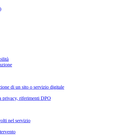
)
ilità
azione
ione di un sito o servizio digitale
va privacy, riferimenti DPO
olti nel servizio
ntervento