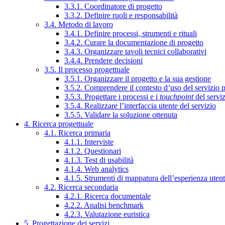
3.3.1. Coordinatore di progetto
3.3.2. Definire ruoli e responsabilità
3.4. Metodo di lavoro
3.4.1. Definire processi, strumenti e rituali
3.4.2. Curare la documentazione di progetto
3.4.3. Organizzare tavoli tecnici collaborativi
3.4.4. Prendere decisioni
3.5. Il processo progettuale
3.5.1. Organizzare il progetto e la sua gestione
3.5.2. Comprendere il contesto d’uso del servizio 
3.5.3. Progettare i processi e i
touchpoint
del servi
3.5.4. Realizzare l’interfaccia utente del servizio
3.5.5. Validare la soluzione ottenuta
4. Ricerca progettuale
4.1. Ricerca primaria
4.1.1. Interviste
4.1.2. Questionari
4.1.3. Test di usabilità
4.1.4. Web analytics
4.1.5. Strumenti di mappatura dell’esperienza uten
4.2. Ricerca secondaria
4.2.1. Ricerca documentale
4.2.2. Analisi benchmark
4.2.3. Valutazione euristica
5. Progettazione dei servizi