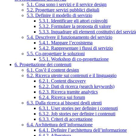
5.1. Cosa sono i servizi e il service design
5.2. Progettare servizi pubblici digitali
5.3. Definire il modello di servizio
5.3.1. Identificare gli attori coinvolti
5.3.2. Formulare la proposta di valore
5.3.3. Inquadrare gli elementi costitutivi del serviz
5.4. Descrivere il funzionamento del servizio
5.4.1. Mappare l’ecosistema
5.4.2. Rappresentare i flussi di servizio
5.5. Co-progettare le soluzioni
5.5.1. Workshop di co-progettazione
6. Progettazione dei contenuti
6.1. Cos’è il content design
6.2. Ricerca utente sui contenuti e il linguaggio
6.2.1. Content discovery
6.2.2. Dati di ricerca (search keywords)
6.2.3. Ricerca tramite analytics
6.2.4. Ricerca sui forum
6.3. Dalla ricerca ai bisogni degli utenti
6.3.1. User stories per definire i contenuti
6.3.2. Job stories per definire i contenuti
6.3.3. Criteri di accettazione
6.4. Architettura dell’informazione
6.4.1. Definire l’architettura dell’informazione
6.4.2. Alberatura