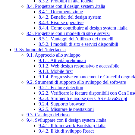
8.3.2. Prototipi in alta fedeltà
8.4. Progettare con il design system .italia
8.4.1. Documentazione
8.4.2. Benefici del design system
8.4.3. Risorse operative
8.4.4. Come contribuire al design system .italia
8.5. Progettare con i modelli di sito e servizi
8.5.1. Vantaggi dell’utilizzo dei modelli
8.5.2. I modelli di sito e servizi disponibili
9. Sviluppo dell’interfaccia
9.1. Approccio allo sviluppo
9.1.1. Attività preliminari
9.1.2. Web design responsivo e accessibile
9.1.3. Mobile first
9.1.4. Progressive enhancement e Graceful degrad
9.2. Strumenti di supporto allo sviluppo del software
9.2.1. Feature detection
9.2.2. Verificare le feature disponibili con Can I us
9.2.3. Strumenti e risorse per CSS e JavaScript
9.2.4. Supporto browser
9.2.5. Misurare le prestazioni
9.3. Catalogo del riuso
9.4. Sviluppare con il design system .italia
9.4.1. Il framework Bootstrap Italia
9.4.2. Il kit di sviluppo React