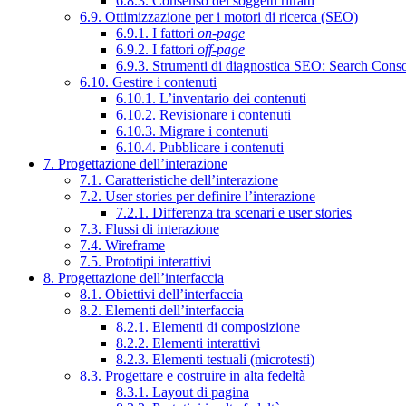
6.8.3. Consenso dei soggetti ritratti
6.9. Ottimizzazione per i motori di ricerca (SEO)
6.9.1. I fattori
on-page
6.9.2. I fattori
off-page
6.9.3. Strumenti di diagnostica SEO: Search Cons
6.10. Gestire i contenuti
6.10.1. L’inventario dei contenuti
6.10.2. Revisionare i contenuti
6.10.3. Migrare i contenuti
6.10.4. Pubblicare i contenuti
7. Progettazione dell’interazione
7.1. Caratteristiche dell’interazione
7.2. User stories per definire l’interazione
7.2.1. Differenza tra scenari e user stories
7.3. Flussi di interazione
7.4. Wireframe
7.5. Prototipi interattivi
8. Progettazione dell’interfaccia
8.1. Obiettivi dell’interfaccia
8.2. Elementi dell’interfaccia
8.2.1. Elementi di composizione
8.2.2. Elementi interattivi
8.2.3. Elementi testuali (microtesti)
8.3. Progettare e costruire in alta fedeltà
8.3.1. Layout di pagina