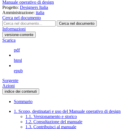
Manuale operativo di design
Progetto:
Designers Italia
Amministrazione:
italia
Cerca nel documento
Cerca nel documento
Informazioni
versione-corrente
Scarica
pdf
html
epub
Sorgente
Azioni
indice dei contenuti
Sommario
1. Scopo, destinatari e uso del Manuale operativo di design
1.1. Versionamento e storico
1.2. Consultazione del manuale
1.3. Contribuisci al manuale