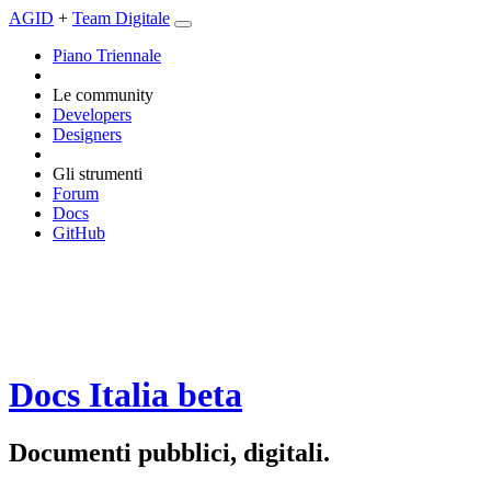
AGID
+
Team Digitale
Piano Triennale
Le community
Developers
Designers
Gli strumenti
Forum
Docs
GitHub
Docs Italia
beta
Documenti pubblici, digitali.