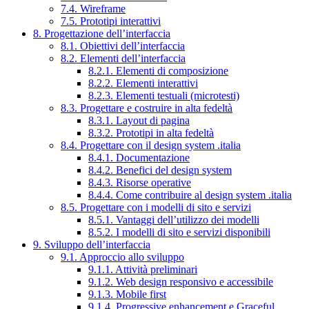
7.4. Wireframe
7.5. Prototipi interattivi
8. Progettazione dell’interfaccia
8.1. Obiettivi dell’interfaccia
8.2. Elementi dell’interfaccia
8.2.1. Elementi di composizione
8.2.2. Elementi interattivi
8.2.3. Elementi testuali (microtesti)
8.3. Progettare e costruire in alta fedeltà
8.3.1. Layout di pagina
8.3.2. Prototipi in alta fedeltà
8.4. Progettare con il design system .italia
8.4.1. Documentazione
8.4.2. Benefici del design system
8.4.3. Risorse operative
8.4.4. Come contribuire al design system .italia
8.5. Progettare con i modelli di sito e servizi
8.5.1. Vantaggi dell’utilizzo dei modelli
8.5.2. I modelli di sito e servizi disponibili
9. Sviluppo dell’interfaccia
9.1. Approccio allo sviluppo
9.1.1. Attività preliminari
9.1.2. Web design responsivo e accessibile
9.1.3. Mobile first
9.1.4. Progressive enhancement e Graceful