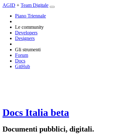
AGID
+
Team Digitale
Piano Triennale
Le community
Developers
Designers
Gli strumenti
Forum
Docs
GitHub
Docs Italia
beta
Documenti pubblici, digitali.