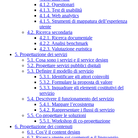
4.1.2. Questionari
4.1.3. Test di usabilità
4.1.4. Web analytics
4.1.5. Strumenti di mappatura dell’esperienza
utente
4.2. Ricerca secondaria
4.2.1. Ricerca documentale
4.2.2. Analisi benchmark
4.2.3. Valutazione euristica
5. Progettazione dei servizi
5.1. Cosa sono i servizi e il service design
5.2. Progettare servizi pubblici digitali
5.3. Definire il modello di servizio
5.3.1. Identificare gli attori coinvolti
5.3.2. Formulare la proposta di valore
5.3.3. Inquadrare gli elementi costitutivi del
servizio
5.4. Descrivere il funzionamento del servizio
5.4.1. Mappare l’ecosistema
5.4.2. Rappresentare i flussi di servizio
5.5. Co-progettare le soluzioni
5.5.1. Workshop di co-progettazione
6. Progettazione dei contenuti
6.1. Cos’è il content design
6.2. Ricerca utente sui contenuti e il linguaggio