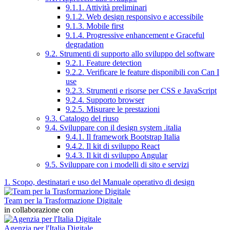
9.1.1. Attività preliminari
9.1.2. Web design responsivo e accessibile
9.1.3. Mobile first
9.1.4. Progressive enhancement e Graceful
degradation
9.2. Strumenti di supporto allo sviluppo del software
9.2.1. Feature detection
9.2.2. Verificare le feature disponibili con Can I
use
9.2.3. Strumenti e risorse per CSS e JavaScript
9.2.4. Supporto browser
9.2.5. Misurare le prestazioni
9.3. Catalogo del riuso
9.4. Sviluppare con il design system .italia
9.4.1. Il framework Bootstrap Italia
9.4.2. Il kit di sviluppo React
9.4.3. Il kit di sviluppo Angular
9.5. Sviluppare con i modelli di sito e servizi
1. Scopo, destinatari e uso del Manuale operativo di design
Team per la Trasformazione Digitale
in collaborazione con
Agenzia per l'Italia Digitale