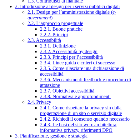
1.3. Contribuisci al manuale
2. Introduzione al design per i servizi pubblici digitali
2.1. Design per l’amministrazione digitale (
e-
government
)
2.2. L’approccio progettuale
2.2.1. Buone pratiche
2.2.2. Principi
2.3. Accessibilità
2.3.1. Definizione
2.3.2. Accessibilità by design
2.3.3. Principi per l’accessibilità
2.3.4. Linee guida e criteri di successo
2.3.5. Come rilasciare una dichiarazione di
accessibilità
2.3.6. Meccanismo di feedback e procedura di
attuazione
2.3.7. Obiettivi accessibilità
2.3.8. Normativa e approfondimenti
2.4. Privacy
2.4.1. Come rispettare la privacy sin dalla
progettazione di un sito o servizio digitale
2.4.2. Richiedi il consenso quando necessario
2.4.3. Le basi del sito web: architettura,
informativa privacy, riferimenti DPO
3. Pianificazione, gestione e strategia