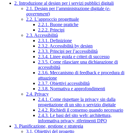
2. Introduzione al design per i servizi pubblici digitali
2.1. Design per l’amministrazione digitale (
e-
government
)
2.2. L’approccio progettuale
2.2.1. Buone pratiche
2.2.2. Principi
2.3. Accessibilità
2.3.1. Definizione
2.3.2. Accessibilità by design
2.3.3. Principi per l’accessibilità
2.3.4. Linee guida e criteri di successo
2.3.5. Come rilasciare una dichiarazione di
accessibilità
2.3.6. Meccanismo di feedback e procedura di
attuazione
2.3.7. Obiettivi accessibilità
2.3.8. Normativa e approfondimenti
2.4. Privacy
2.4.1. Come rispettare la privacy sin dalla
progettazione di un sito o servizio digitale
2.4.2. Richiedi il consenso quando necessario
2.4.3. Le basi del sito web: architettura,
informativa privacy, riferimenti DPO
3. Pianificazione, gestione e strategia
3.1. Obiettivi del progetto