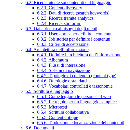
6.2. Ricerca utente sui contenuti e il linguaggio
6.2.1. Content discovery
6.2.2. Dati di ricerca (search keywords)
6.2.3. Ricerca tramite analytics
6.2.4. Ricerca sui forum
6.3. Dalla ricerca ai bisogni degli utenti
6.3.1. User stories per definire i contenuti
6.3.2. Job stories per definire i contenuti
6.3.3. Criteri di accettazione
6.4. Architettura dell’informazione
6.4.1. Definire l’architettura dell’informazione
6.4.2. Alberatura
6.4.3. Flussi di interazione
6.4.4. Sistemi di navigazione
6.4.5. Tipologie di contenuto (content type)
6.4.6. Ontologie e standard
6.4.7. Vocabolari controllati e tassonomie
6.5. Scrittura e linguaggio
6.5.1. Come leggono le persone sul web
6.5.2. Le regole per un linguaggio semplice
6.5.3. Microtesti
6.5.4. Scrittura collaborativa
6.5.5. Content critique
6.5.6. Traduzione e localizzazione dei contenuti
6.6. Documenti