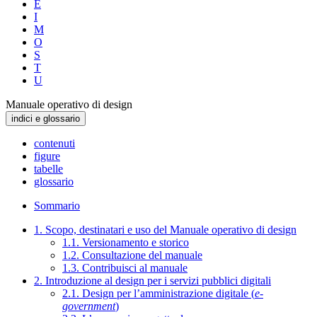
E
I
M
O
S
T
U
Manuale operativo di design
indici e glossario
contenuti
figure
tabelle
glossario
Sommario
1. Scopo, destinatari e uso del Manuale operativo di design
1.1. Versionamento e storico
1.2. Consultazione del manuale
1.3. Contribuisci al manuale
2. Introduzione al design per i servizi pubblici digitali
2.1. Design per l’amministrazione digitale (
e-
government
)