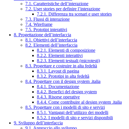
7.1. Caratteristiche dell’interazione
7.2. User stories per definire l’interazione
7.2.1. Differenza tra scenari e user stories
7.3. Flussi di interazione
7.4. Wireframe
7.5. Prototipi interattivi
8. Progettazione dell’interfaccia
8.1. Obiettivi dell’interfaccia
8.2. Elementi dell’interfaccia
8.2.1. Elementi di composizione
8.2.2. Elementi interattivi
8.2.3. Elementi testuali (microtesti)
8.3. Progettare e costruire in alta fedeltà
8.3.1. Layout di pagina
8.3.2. Prototipi in alta fedeltà
8.4. Progettare con il design system .italia
8.4.1. Documentazione
8.4.2. Benefici del design system
8.4.3. Risorse operative
8.4.4. Come contribuire al design system .italia
8.5. Progettare con i modelli di sito e servizi
8.5.1. Vantaggi dell’utilizzo dei modelli
8.5.2. I modelli di sito e servizi disponibili
9. Sviluppo dell’interfaccia
9.1. Approccio allo sviluppo