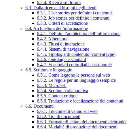
6.2.4. Ricerca sui forum
6.3. Dalla ricerca ai bisogni degli utenti
6.3.1. User stories per definire i contenuti
6.3.2. Job stories per definire i contenuti
6.3.3. Criteri di accettazione
6.4. Architettura dell’informazione
6.4.1. Definire l’architettura dell’informazione
6.4.2. Alberatura
6.4.3. Flussi di interazione
6.4.4. Sistemi di navigazione
6.4.5. Tipologie di contenuto (content type)
6.4.6. Ontologie e standard
6.4.7. Vocabolari controllati e tassonomie
6.5. Scrittura e linguaggio
6.5.1. Come leggono le persone sul web
6.5.2. Le regole per un linguaggio semplice
6.5.3. Microtesti
6.5.4. Scrittura collaborativa
6.5.5. Content critique
6.5.6. Traduzione e localizzazione dei contenuti
6.6. Documenti
6.6.1. I documenti vanno sul web
6.6.2. Tipi di documenti
6.6.3. Formato di lettura dei documenti elettronici
6.6.4. Modalità di produzione dei documenti