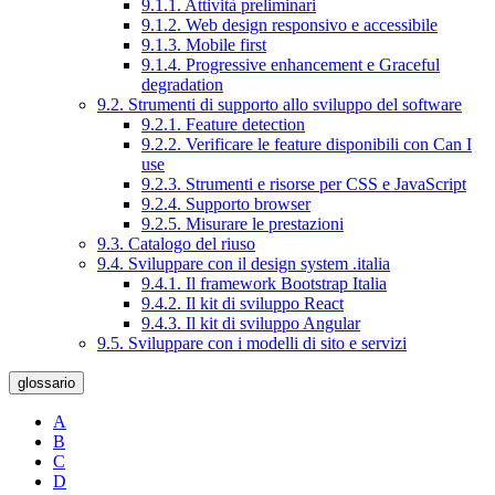
9.1.1. Attività preliminari
9.1.2. Web design responsivo e accessibile
9.1.3. Mobile first
9.1.4. Progressive enhancement e Graceful
degradation
9.2. Strumenti di supporto allo sviluppo del software
9.2.1. Feature detection
9.2.2. Verificare le feature disponibili con Can I
use
9.2.3. Strumenti e risorse per CSS e JavaScript
9.2.4. Supporto browser
9.2.5. Misurare le prestazioni
9.3. Catalogo del riuso
9.4. Sviluppare con il design system .italia
9.4.1. Il framework Bootstrap Italia
9.4.2. Il kit di sviluppo React
9.4.3. Il kit di sviluppo Angular
9.5. Sviluppare con i modelli di sito e servizi
glossario
A
B
C
D