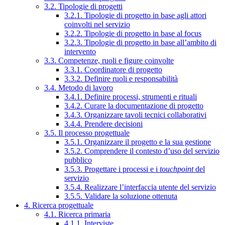
3.2. Tipologie di progetti
3.2.1. Tipologie di progetto in base agli attori
coinvolti nel servizio
3.2.2. Tipologie di progetto in base al focus
3.2.3. Tipologie di progetto in base all’ambito di
intervento
3.3. Competenze, ruoli e figure coinvolte
3.3.1. Coordinatore di progetto
3.3.2. Definire ruoli e responsabilità
3.4. Metodo di lavoro
3.4.1. Definire processi, strumenti e rituali
3.4.2. Curare la documentazione di progetto
3.4.3. Organizzare tavoli tecnici collaborativi
3.4.4. Prendere decisioni
3.5. Il processo progettuale
3.5.1. Organizzare il progetto e la sua gestione
3.5.2. Comprendere il contesto d’uso del servizio
pubblico
3.5.3. Progettare i processi e i
touchpoint
del
servizio
3.5.4. Realizzare l’interfaccia utente del servizio
3.5.5. Validare la soluzione ottenuta
4. Ricerca progettuale
4.1. Ricerca primaria
4.1.1. Interviste