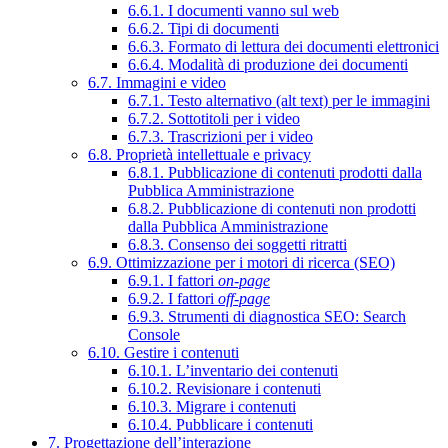
6.6.1. I documenti vanno sul web
6.6.2. Tipi di documenti
6.6.3. Formato di lettura dei documenti elettronici
6.6.4. Modalità di produzione dei documenti
6.7. Immagini e video
6.7.1. Testo alternativo (alt text) per le immagini
6.7.2. Sottotitoli per i video
6.7.3. Trascrizioni per i video
6.8. Proprietà intellettuale e privacy
6.8.1. Pubblicazione di contenuti prodotti dalla
Pubblica Amministrazione
6.8.2. Pubblicazione di contenuti non prodotti
dalla Pubblica Amministrazione
6.8.3. Consenso dei soggetti ritratti
6.9. Ottimizzazione per i motori di ricerca (SEO)
6.9.1. I fattori
on-page
6.9.2. I fattori
off-page
6.9.3. Strumenti di diagnostica SEO: Search
Console
6.10. Gestire i contenuti
6.10.1. L’inventario dei contenuti
6.10.2. Revisionare i contenuti
6.10.3. Migrare i contenuti
6.10.4. Pubblicare i contenuti
7. Progettazione dell’interazione