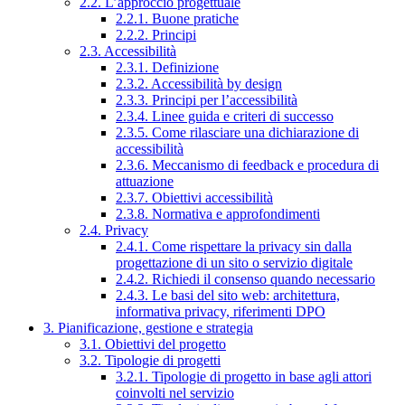
2.2. L’approccio progettuale
2.2.1. Buone pratiche
2.2.2. Principi
2.3. Accessibilità
2.3.1. Definizione
2.3.2. Accessibilità by design
2.3.3. Principi per l’accessibilità
2.3.4. Linee guida e criteri di successo
2.3.5. Come rilasciare una dichiarazione di
accessibilità
2.3.6. Meccanismo di feedback e procedura di
attuazione
2.3.7. Obiettivi accessibilità
2.3.8. Normativa e approfondimenti
2.4. Privacy
2.4.1. Come rispettare la privacy sin dalla
progettazione di un sito o servizio digitale
2.4.2. Richiedi il consenso quando necessario
2.4.3. Le basi del sito web: architettura,
informativa privacy, riferimenti DPO
3. Pianificazione, gestione e strategia
3.1. Obiettivi del progetto
3.2. Tipologie di progetti
3.2.1. Tipologie di progetto in base agli attori
coinvolti nel servizio