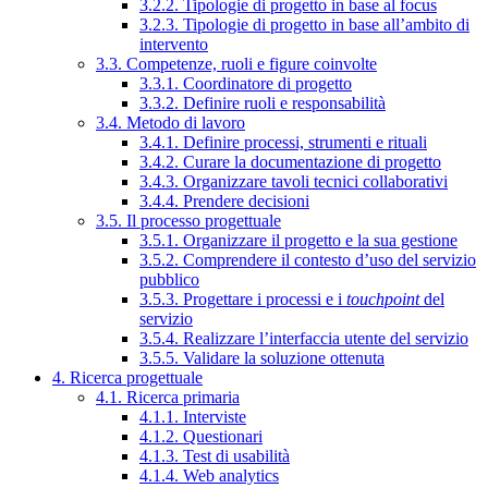
3.2.2. Tipologie di progetto in base al focus
3.2.3. Tipologie di progetto in base all’ambito di
intervento
3.3. Competenze, ruoli e figure coinvolte
3.3.1. Coordinatore di progetto
3.3.2. Definire ruoli e responsabilità
3.4. Metodo di lavoro
3.4.1. Definire processi, strumenti e rituali
3.4.2. Curare la documentazione di progetto
3.4.3. Organizzare tavoli tecnici collaborativi
3.4.4. Prendere decisioni
3.5. Il processo progettuale
3.5.1. Organizzare il progetto e la sua gestione
3.5.2. Comprendere il contesto d’uso del servizio
pubblico
3.5.3. Progettare i processi e i
touchpoint
del
servizio
3.5.4. Realizzare l’interfaccia utente del servizio
3.5.5. Validare la soluzione ottenuta
4. Ricerca progettuale
4.1. Ricerca primaria
4.1.1. Interviste
4.1.2. Questionari
4.1.3. Test di usabilità
4.1.4. Web analytics