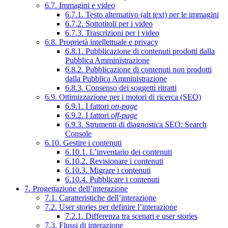
6.7. Immagini e video
6.7.1. Testo alternativo (alt text) per le immagini
6.7.2. Sottotitoli per i video
6.7.3. Trascrizioni per i video
6.8. Proprietà intellettuale e privacy
6.8.1. Pubblicazione di contenuti prodotti dalla
Pubblica Amministrazione
6.8.2. Pubblicazione di contenuti non prodotti
dalla Pubblica Amministrazione
6.8.3. Consenso dei soggetti ritratti
6.9. Ottimizzazione per i motori di ricerca (SEO)
6.9.1. I fattori
on-page
6.9.2. I fattori
off-page
6.9.3. Strumenti di diagnostica SEO: Search
Console
6.10. Gestire i contenuti
6.10.1. L’inventario dei contenuti
6.10.2. Revisionare i contenuti
6.10.3. Migrare i contenuti
6.10.4. Pubblicare i contenuti
7. Progettazione dell’interazione
7.1. Caratteristiche dell’interazione
7.2. User stories per definire l’interazione
7.2.1. Differenza tra scenari e user stories
7.3. Flussi di interazione