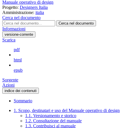
Manuale operativo di design
Progetto:
Designers Italia
Amministrazione:
italia
Cerca nel documento
Cerca nel documento
Informazioni
versione-corrente
Scarica
pdf
html
epub
Sorgente
Azioni
indice dei contenuti
Sommario
1. Scopo, destinatari e uso del Manuale operativo di design
1.1. Versionamento e storico
1.2. Consultazione del manuale
1.3. Contribuisci al manuale