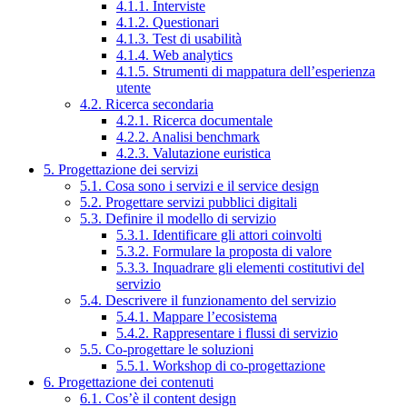
4.1.1. Interviste
4.1.2. Questionari
4.1.3. Test di usabilità
4.1.4. Web analytics
4.1.5. Strumenti di mappatura dell’esperienza
utente
4.2. Ricerca secondaria
4.2.1. Ricerca documentale
4.2.2. Analisi benchmark
4.2.3. Valutazione euristica
5. Progettazione dei servizi
5.1. Cosa sono i servizi e il service design
5.2. Progettare servizi pubblici digitali
5.3. Definire il modello di servizio
5.3.1. Identificare gli attori coinvolti
5.3.2. Formulare la proposta di valore
5.3.3. Inquadrare gli elementi costitutivi del
servizio
5.4. Descrivere il funzionamento del servizio
5.4.1. Mappare l’ecosistema
5.4.2. Rappresentare i flussi di servizio
5.5. Co-progettare le soluzioni
5.5.1. Workshop di co-progettazione
6. Progettazione dei contenuti
6.1. Cos’è il content design