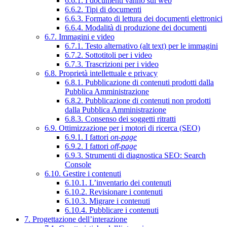
6.6.1. I documenti vanno sul web
6.6.2. Tipi di documenti
6.6.3. Formato di lettura dei documenti elettronici
6.6.4. Modalità di produzione dei documenti
6.7. Immagini e video
6.7.1. Testo alternativo (alt text) per le immagini
6.7.2. Sottotitoli per i video
6.7.3. Trascrizioni per i video
6.8. Proprietà intellettuale e privacy
6.8.1. Pubblicazione di contenuti prodotti dalla
Pubblica Amministrazione
6.8.2. Pubblicazione di contenuti non prodotti
dalla Pubblica Amministrazione
6.8.3. Consenso dei soggetti ritratti
6.9. Ottimizzazione per i motori di ricerca (SEO)
6.9.1. I fattori
on-page
6.9.2. I fattori
off-page
6.9.3. Strumenti di diagnostica SEO: Search
Console
6.10. Gestire i contenuti
6.10.1. L’inventario dei contenuti
6.10.2. Revisionare i contenuti
6.10.3. Migrare i contenuti
6.10.4. Pubblicare i contenuti
7. Progettazione dell’interazione