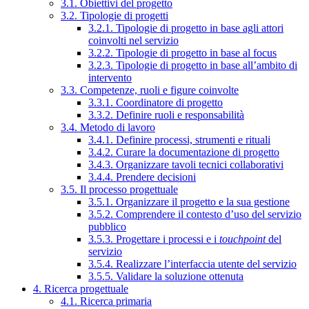
3.1. Obiettivi del progetto
3.2. Tipologie di progetti
3.2.1. Tipologie di progetto in base agli attori
coinvolti nel servizio
3.2.2. Tipologie di progetto in base al focus
3.2.3. Tipologie di progetto in base all’ambito di
intervento
3.3. Competenze, ruoli e figure coinvolte
3.3.1. Coordinatore di progetto
3.3.2. Definire ruoli e responsabilità
3.4. Metodo di lavoro
3.4.1. Definire processi, strumenti e rituali
3.4.2. Curare la documentazione di progetto
3.4.3. Organizzare tavoli tecnici collaborativi
3.4.4. Prendere decisioni
3.5. Il processo progettuale
3.5.1. Organizzare il progetto e la sua gestione
3.5.2. Comprendere il contesto d’uso del servizio
pubblico
3.5.3. Progettare i processi e i
touchpoint
del
servizio
3.5.4. Realizzare l’interfaccia utente del servizio
3.5.5. Validare la soluzione ottenuta
4. Ricerca progettuale
4.1. Ricerca primaria