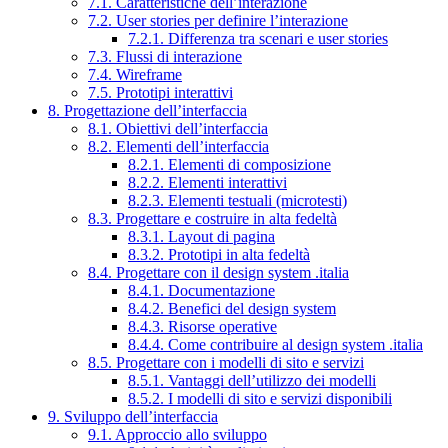
7.1. Caratteristiche dell’interazione
7.2. User stories per definire l’interazione
7.2.1. Differenza tra scenari e user stories
7.3. Flussi di interazione
7.4. Wireframe
7.5. Prototipi interattivi
8. Progettazione dell’interfaccia
8.1. Obiettivi dell’interfaccia
8.2. Elementi dell’interfaccia
8.2.1. Elementi di composizione
8.2.2. Elementi interattivi
8.2.3. Elementi testuali (microtesti)
8.3. Progettare e costruire in alta fedeltà
8.3.1. Layout di pagina
8.3.2. Prototipi in alta fedeltà
8.4. Progettare con il design system .italia
8.4.1. Documentazione
8.4.2. Benefici del design system
8.4.3. Risorse operative
8.4.4. Come contribuire al design system .italia
8.5. Progettare con i modelli di sito e servizi
8.5.1. Vantaggi dell’utilizzo dei modelli
8.5.2. I modelli di sito e servizi disponibili
9. Sviluppo dell’interfaccia
9.1. Approccio allo sviluppo