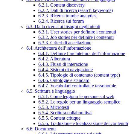
6.2.1. Content discovery
6.2.2. Dati di ricerca (search keywords)
6.2.3. Ricerca tramite analytics
6.2.4. Ricerca sui forum
6.3. Dalla ricerca ai bisogni degli utenti
6.3.1. User stories per definire i contenuti
6.3.2. Job stories per definire i contenuti
6.3.3. Criteri di accettazione
6.4. Architettura dell’informazione
6.4.1. Definire l’architettura dell’informazione
6.4.2. Alberatura
6.4.3. Flussi di interazione
6.4.4. Sistemi di navigazione
6.4.5. Tipologie di contenuto (content type)
6.4.6. Ontologie e standard
6.4.7. Vocabolari controllati e tassonomie
6.5. Scrittura e linguaggio
6.5.1. Come leggono le persone sul web
6.5.2. Le regole per un linguaggio semplice
6.5.3. Microtesti
6.5.4. Scrittura collaborativa
6.5.5. Content critique
6.5.6. Traduzione e localizzazione dei contenuti
6.6. Documenti