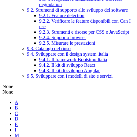
degradation
9.2. Strumenti di supporto allo sviluppo del software
9.2.1. Feature detection
9.2.2. Verificare le feature disponibili con Can I
use
9.2.3. Strumenti e risorse per CSS e JavaScript
9.2.4. Supporto browser
9.2.5. Misurare le prestazioni
9.3. Catalogo del riuso
9.4. Sviluppare con il design system .italia
9.4.1. Il framework Bootstrap Italia
9.4.2. Il kit di sviluppo React
9.4.3. Il kit di sviluppo Angular
9.5. Sviluppare con i modelli di sito e servizi
None
None
A
B
C
D
E
I
M